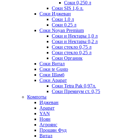
Соки 0,250 л
Соки SIS 1,6 л.
Соки Иджеван
Соки 1.0 л
Соки 0.25 л
Соки Noyan Premium
Соки и Нектары 1,0 л
Соки и Нектары 0,2 л
Соки стекло 0,75 л
Соки стекло 0,25 л
Соки Органик
Соки Витал
Соки te Gusto
Соки Шамб
Соки Арарат
Соки Tetra Pak 0,97л.
Соки Премиум ст. 0,75
Компоты
Иджеван
Арарат
YAN
Ноян
Агроянс
Прошян Фуд
Витал