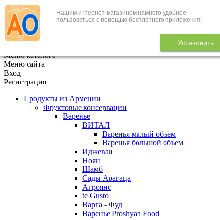
Нашим интернет-магазином намного удобнее
+7 (495) 646-888-1
пользоваться с помощью бесплатного приложения!
В корзине
0
товаров
Установить
x
Меню каталога
Меню сайта
Вход
Регистрация
Продукты из Армении
Фруктовые консервации
Варенье
ВИТАЛ
Варенья малый объем
Варенья большой объем
Иджеван
Ноян
Шамб
Сады Арагаца
Агроянс
te Gusto
Варга - Фуд
Варенье Proshyan Food