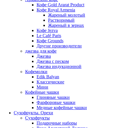
Кофе Gold Ararat Product
Кофе Royal Armenia
Жареный молотый
Растворимый
Жареный в зернах
Кофе Jezva
Le Café Paris
Кофе Grounds
Другие производители
джезва для кофе
Джезва
Джезва с песком
Джезва индукционной
Кофемолки
Edik Balyan
Классичиские
Мини
Кофейные чашки
Глиняные чашки
Фарфоровые чашки
Медные кофейные чашки
Сухофрукты. Орехи
Сухофрукты
Подарочные наборы