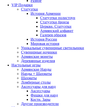
Разное
VIP Подарки
Статуэтки
История Армении
Статуэтки полистоун
Статуэтки бронза
Церкви. Статуэтки
Армянский алфавит
Галерея образов
История России
Мировая история
Уникальные сувенирные светильники
Сувенирные ночники
Армянские монеты
Деревянные изделия
Настольные игры
Армянские Нарды
Нарды + Шахматы
Шахматы
Ломберные столы
Аксессуары для нард
Аксессуары
Фишки для нард
Кости. Зары
Другие производители