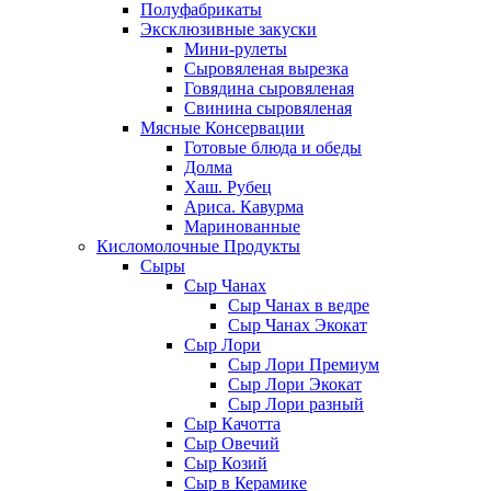
Полуфабрикаты
Эксклюзивные закуски
Мини-рулеты
Сыровяленая вырезка
Говядина сыровяленая
Свинина сыровяленая
Мясные Консервации
Готовые блюда и обеды
Долма
Хаш. Рубец
Ариса. Кавурма
Маринованные
Кисломолочные Продукты
Сыры
Сыр Чанах
Сыр Чанах в ведре
Сыр Чанах Экокат
Сыр Лори
Сыр Лори Премиум
Сыр Лори Экокат
Сыр Лори разный
Сыр Качотта
Сыр Овечий
Сыр Козий
Сыр в Керамике