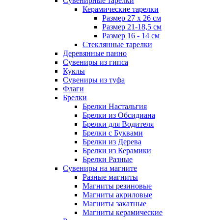
Сувенирные тарелки
Керамические тарелки
Размер 27 х 26 см
Размер 21-18,5 см
Размер 16 - 14 см
Стеклянные тарелки
Деревянные панно
Сувениры из гипса
Куклы
Сувениры из туфа
Флаги
Брелки
Брелки Настальгия
Брелки из Обсидиана
Брелки для Водителя
Брелки с Буквами
Брелки из Дерева
Брелки из Керамики
Брелки Разные
Сувениры на магните
Разные магниты
Магниты резиновые
Магниты акриловые
Магниты закатные
Магниты керамические