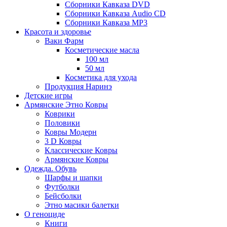
Сборники Кавказа DVD
Сборники Кавказа Audio CD
Сборники Кавказа MP3
Красота и здоровье
Ваки Фарм
Косметические масла
100 мл
50 мл
Косметика для ухода
Продукция Наринэ
Детские игры
Армянские Этно Ковры
Коврики
Половики
Ковры Модерн
3 D Ковры
Классические Ковры
Армянские Ковры
Одежда. Обувь
Шарфы и шапки
Футболки
Бейсболки
Этно масики балетки
О геноциде
Книги