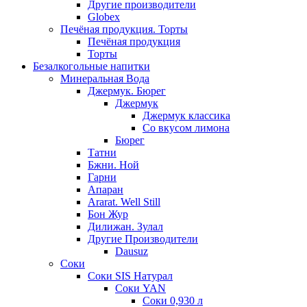
Другие производители
Globex
Печёная продукция. Торты
Печёная продукция
Торты
Безалкогольные напитки
Минеральная Вода
Джермук. Бюрег
Джермук
Джермук классика
Со вкусом лимона
Бюрег
Татни
Бжни. Ной
Гарни
Апаран
Ararat. Well Still
Бон Жур
Дилижан. Зулал
Другие Производители
Dausuz
Соки
Соки SIS Натурал
Соки YAN
Соки 0,930 л