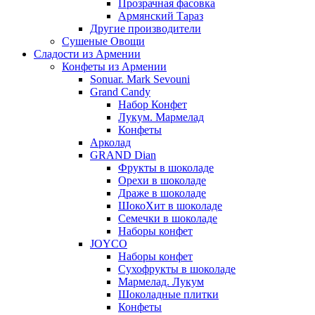
Прозрачная фасовка
Армянский Тараз
Другие производители
Сушеные Овощи
Сладости из Армении
Конфеты из Армении
Sonuar. Mark Sevouni
Grand Candy
Набор Конфет
Лукум. Мармелад
Конфеты
Арколад
GRAND Dian
Фрукты в шоколаде
Орехи в шоколаде
Драже в шоколаде
ШокоХит в шоколаде
Семечки в шоколаде
Наборы конфет
JOYCO
Наборы конфет
Сухофрукты в шоколаде
Мармелад. Лукум
Шоколадные плитки
Конфеты