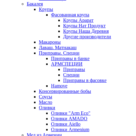
Бакалея
Крупы
Фасованная крупа
Крупы Арарат
Крупы Нат Продукт
Крупы Наша Деревня
Другие производители
Макароны
Лаваш. Матнакаш
Приправы. Специи
Приправы в банке
АРМСПЕЦИИ
Приправы
Специи
Приправы в фасовке
Hamove
Консервированные бобы
Соусы
Масло
Оливки
Оливки "Arm Eco"
Оливки AMADO
Оливки Aiello
Оливки Armenium
Мед из Армении