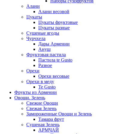
Наборы сухофруктов
Алани
Алани весовой
Цукаты
Цукаты фруктовые
Цукаты разные
Сушеные ягоды
Чурчхела
Дары Армении
Ануш
Фруктовая пастила
Пастила te Gusto
Разное
Орехи
Орехи весовые
Орехи в меду
Te Gusto
Фрукты из Армении
Овощи. Зелень
Свежие Овощи
Свежая Зелень
Замороженные Овощи и Зелень
Тамара фрут
Сушеная Зелень
АРМЧАЙ