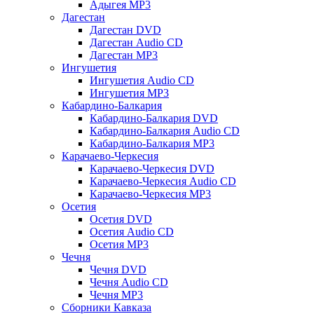
Адыгея MP3
Дагестан
Дагестан DVD
Дагестан Audio CD
Дагестан MP3
Ингушетия
Ингушетия Audio CD
Ингушетия MP3
Кабардино-Балкария
Кабардино-Балкария DVD
Кабардино-Балкария Audio CD
Кабардино-Балкария MP3
Карачаево-Черкесия
Карачаево-Черкесия DVD
Карачаево-Черкесия Audio CD
Карачаево-Черкесия MP3
Осетия
Осетия DVD
Осетия Audio CD
Осетия MP3
Чечня
Чечня DVD
Чечня Audio CD
Чечня MP3
Сборники Кавказа