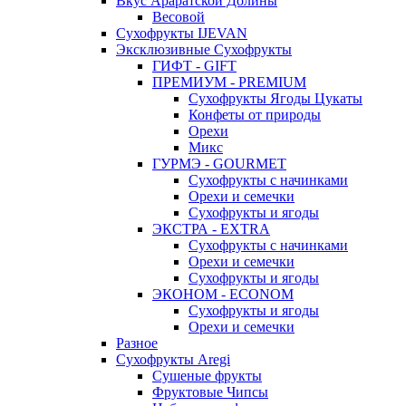
Вкус Араратской Долины
Весовой
Сухофрукты IJEVAN
Эксклюзивные Сухофрукты
ГИФТ - GIFT
ПРЕМИУМ - PREMIUM
Сухофрукты Ягоды Цукаты
Конфеты от природы
Орехи
Микс
ГУРМЭ - GOURMET
Сухофрукты с начинками
Орехи и семечки
Сухофрукты и ягоды
ЭКСТРА - EXTRA
Сухофрукты с начинками
Орехи и семечки
Сухофрукты и ягоды
ЭКОНОМ - ECONOM
Сухофрукты и ягоды
Орехи и семечки
Разное
Сухофрукты Aregi
Сушеные фрукты
Фруктовые Чипсы