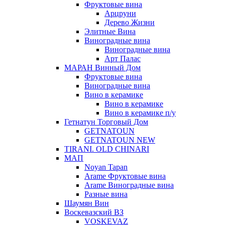
Фруктовые вина
Арцруни
Дерево Жизни
Элитные Вина
Виноградные вина
Виноградные вина
Арт Палас
МАРАН Винный Дом
Фруктовые вина
Виноградные вина
Вино в керамике
Вино в керамике
Вино в керамике п/у
Гетнатун Торговый Дом
GETNATOUN
GETNATOUN NEW
TIRANI. OLD CHINARI
МАП
Noyan Tapan
Arame Фруктовые вина
Arame Виноградные вина
Разные вина
Шаумян Вин
Воскевазский ВЗ
VOSKEVAZ