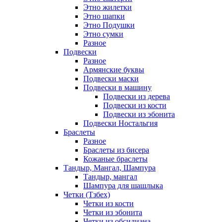
Этно жилетки
Этно шапки
Этно Подушки
Этно сумки
Разное
Подвески
Разное
Армянские буквы
Подвески маски
Подвески в машину
Подвески из дерева
Подвески из кости
Подвески из эбонита
Подвески Ностальгия
Браслеты
Разное
Браслеты из бисера
Кожаные браслеты
Тандыр, Мангал, Шампура
Тандыр, мангал
Шампура для шашлыка
Четки (Тзбех)
Четки из кости
Четки из эбонита
Четки из обсидиана