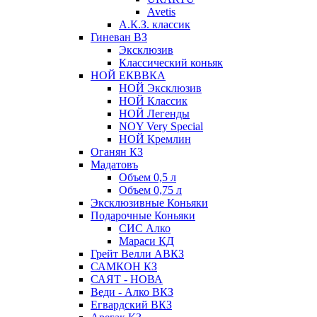
Avetis
А.К.З. классик
Гиневан ВЗ
Эксклюзив
Классический коньяк
НОЙ ЕКВВКА
НОЙ Эксклюзив
НОЙ Классик
НОЙ Легенды
NOY Very Speсial
НОЙ Кремлин
Оганян КЗ
Мадатовъ
Объем 0,5 л
Объем 0,75 л
Эксклюзивные Коньяки
Подарочные Коньяки
СИС Алко
Мараси КД
Грейт Велли АВКЗ
САМКОН КЗ
САЯТ - НОВА
Веди - Алко ВКЗ
Егвардский ВКЗ