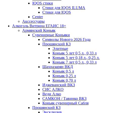
IQOS стики
Стики для IQOS ILUMA
Стики для IQOS
Сenter
Акссессуары
Алкоголь Витрина ЕГАИС 18+
Армянский Коньяк
Сувенирные Коньяки
Символы Нового 2026 Года
Прошянский КЗ
Элитные
Коньяк 5 лет 0,5 л., 0,33 л
Коньяк 5 лет 0,18 л., 0,25 л.
Коньяк 7 лет 0,5 л., 0,33 л
Шахназарян ВКД
Коньяк 0,5 л
Коньяк 0,25 л
Коньяк 0,70 л
Иджеванский ВКЗ
СИС АЛКО
Веди Алко
САМКОН / Тавинко ВКЗ
Коньяк сувенирный Сабля
Прошянский КЗ
Эксклюзив