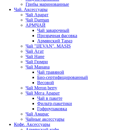
Грибы маринованные
Чай. Аксессуары
Чай Арарат
Чай Darman
АРМЧАЙ
Чай заварочный
Прозрачная фасовка
Армянский Тараз
Чай "IJEVAN". MASIS
Чай Агат
Чай Нане
Чай Гюмри
Чай Манана
Чай травяной
Био-сертифицированный
Весовой
Чай Meron berry
Чай Мега Арарат
Чай в пакете
Фильтр-пакетики
Гофроупаковка
Чай Амарас
Чайные аксессуары
Кофе. Аксессуары
Армянский кофе