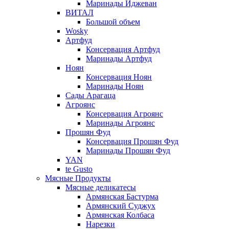
Маринады Иджеван
ВИТАЛ
Большой объем
Wosky
Артфуд
Консервация Артфуд
Маринады Артфуд
Ноян
Консервация Ноян
Маринады Ноян
Сады Арагаца
Агроянс
Консервация Агроянс
Маринады Агроянс
Прошян Фуд
Консервация Прошян Фуд
Маринады Прошян Фуд
YAN
te Gusto
Мясные Продукты
Мясные деликатесы
Армянская Бастурма
Армянский Суджух
Армянская Колбаса
Нарезки