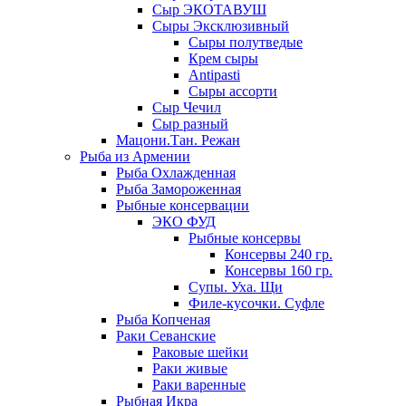
Сыр ЭКОТАВУШ
Сыры Эксклюзивный
Сыры полутведые
Крем сыры
Antipasti
Сыры ассорти
Сыр Чечил
Сыр разный
Мацони.Тан. Режан
Рыба из Армении
Рыба Охлажденная
Рыба Замороженная
Рыбные консервации
ЭКО ФУД
Рыбные консервы
Консервы 240 гр.
Консервы 160 гр.
Супы. Уха. Щи
Филе-кусочки. Суфле
Рыба Копченая
Раки Севанские
Раковые шейки
Раки живые
Раки варенные
Рыбная Икра