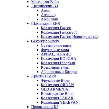
Матевосян Вайн
Аренийский ВЗ
Areni
Areni key
Areni fruits
Шахназарян ЕКД
Коллекция Гаясон
Коллекция Гаясон п/у
Коллекция Гаясон Новогодняя п/у
Gevorkian winery
Сувенирные вина
Фруктовые вина
АРИАЦ. АНАИС
Коллекция КОРОНА
Коллекция Геворкян
Крепленые вина
Абрикосовый Бренди
Армения Вайн
Фруктовые Вина
Коллекция ORRAN
OLD ARMENIA
Виноградные Вина
Коллекция TAKAR
Коллекция YEREVAN
Прошянский КЗ