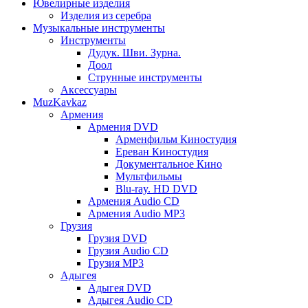
Ювелирные изделия
Изделия из серебра
Музыкальные инструменты
Инструменты
Дудук. Шви. Зурна.
Доол
Струнные инструменты
Аксессуары
MuzKavkaz
Армения
Армения DVD
Арменфильм Киностудия
Ереван Киностудия
Документальное Кино
Мультфильмы
Blu-ray. HD DVD
Армения Audio CD
Армения Audio MP3
Грузия
Грузия DVD
Грузия Audio CD
Грузия MP3
Адыгея
Адыгея DVD
Адыгея Audio CD