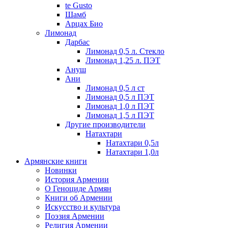
te Gusto
Шамб
Арцах Био
Лимонад
Дарбас
Лимонад 0,5 л. Стекло
Лимонад 1,25 л. ПЭТ
Ануш
Ани
Лимонад 0,5 л ст
Лимонад 0,5 л ПЭТ
Лимонад 1,0 л ПЭТ
Лимонад 1,5 л ПЭТ
Другие производители
Натахтари
Натахтари 0,5л
Натахтари 1,0л
Армянские книги
Новинки
История Армении
О Геноциде Армян
Книги об Армении
Иcкусство и культура
Поэзия Армении
Религия Армении