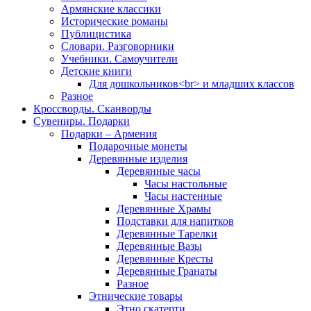
Армянские классики
Исторические романы
Публицистика
Словари. Разговорники
Учебники. Самоучители
Детские книги
Для дошкольников<br> и младших классов
Разное
Кроссворды. Сканворды
Сувениры. Подарки
Подарки – Армения
Подарочные монеты
Деревянные изделия
Деревянные часы
Часы настольные
Часы настенные
Деревянные Храмы
Подставки для напитков
Деревянные Тарелки
Деревянные Вазы
Деревянные Кресты
Деревянные Гранаты
Разное
Этнические товары
Этно скатерти