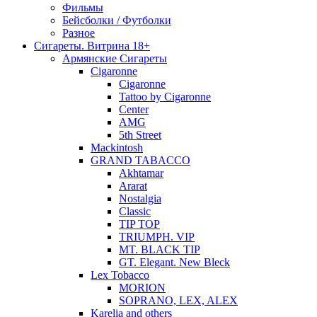
Фильмы
Бейсболки / Футболки
Разное
Сигареты. Витрина 18+
Армянские Сигареты
Cigaronne
Cigaronne
Tattoo by Cigaronne
Center
AMG
5th Street
Mackintosh
GRAND TABACCO
Akhtamar
Ararat
Nostalgia
Classic
TIP TOP
TRIUMPH. VIP
MT. BLACK TIP
GT. Elegant. New Bleck
Lex Tobacco
MORION
SOPRANO, LEX, ALEX
Karelia and others