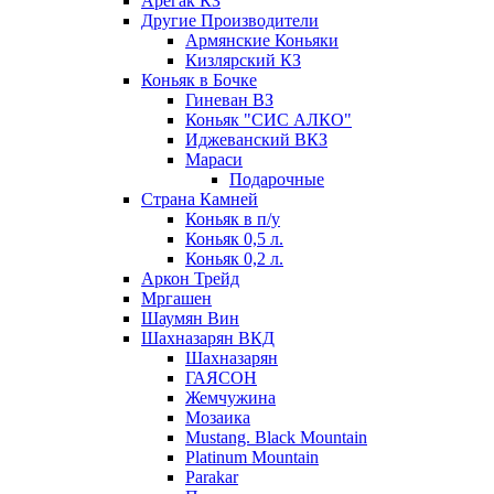
Арегак КЗ
Другие Производители
Армянские Коньяки
Кизлярский КЗ
Коньяк в Бочке
Гиневан ВЗ
Коньяк "СИС АЛКО"
Иджеванский ВКЗ
Мараси
Подарочные
Страна Камней
Коньяк в п/у
Коньяк 0,5 л.
Коньяк 0,2 л.
Аркон Трейд
Мргашен
Шаумян Вин
Шахназарян ВКД
Шахназарян
ГАЯСОН
Жемчужина
Мозаика
Mustang. Black Mountain
Platinum Mountain
Parakar