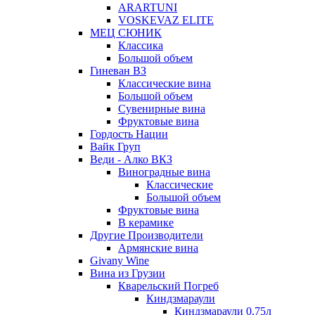
ARARTUNI
VOSKEVAZ ELITE
МЕЦ СЮНИК
Классика
Большой объем
Гиневан ВЗ
Классические вина
Большой объем
Сувенирные вина
Фруктовые вина
Гордость Нации
Вайк Груп
Веди - Алко ВКЗ
Виноградные вина
Классические
Большой объем
Фруктовые вина
В керамике
Другие Производители
Армянские вина
Givany Wine
Вина из Грузии
Кварельский Погреб
Киндзмараули
Киндзмараули 0,75л