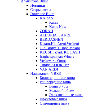
Армянское Вино
Новинки
Старые вина
Элитные Вина
KARAS
Karas
Karas New
ZORAH
ALLURIA. TAKRI.
BERDASHEN
Kataro.Hin Areni.Voskeni
Old Bridge.Tushpa.Malani
KEUSH. Z’art. KOUASH
Jraghatspanyan Winery
Voskevaz - Qotot
Trinity. KOOR. Jan
VAN ARDI
Иджеванский ВКЗ
Коллекционные вина
Виноградные вина
Вина 0,75 л
Большой объем
Эксклюзивные вина
Фруктовые вина
Cувенирные вина