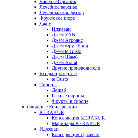
Варенье Органик
Лечебное варенье
Лечебный конфитюр
Фруктовое пюре
Джем
Иджеван
Джем YAN
Джем Агроянс
Джем Фрут Ланд
Джем te Gusto
Джем Шамб
Джем Ararat
Другие производители
Ягоды протёртые
te Gusto
Сиропы
Дошаб
Разные сиропы
Фрукты в сиропе
Овощные Консервации
KERAKUR
Консервация KERAKUR
Маринады KERAKUR
Иджеван
Консервация Иджеван