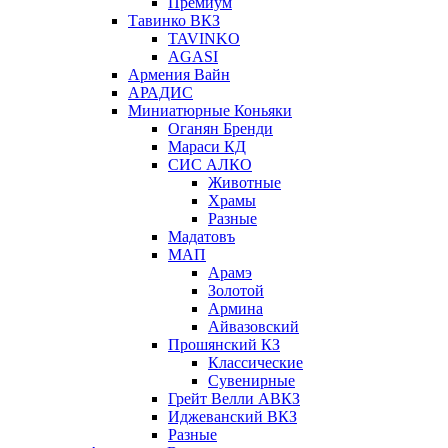
Премиум
Тавинко ВКЗ
TAVINKO
AGASI
Армения Вайн
АРАДИС
Миниатюрные Коньяки
Оганян Бренди
Мараси КД
СИС АЛКО
Животные
Храмы
Разные
Мадатовъ
МАП
Арамэ
Золотой
Армина
Айвазовский
Прошянский КЗ
Классические
Сувенирные
Грейт Велли АВКЗ
Иджеванский ВКЗ
Разные