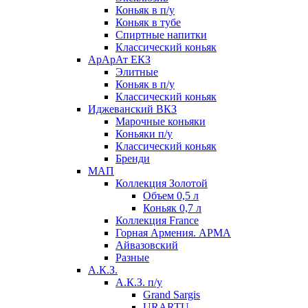
Коньяк в п/у
Коньяк в тубе
Спиртные напитки
Классический коньяк
АрАрАт ЕКЗ
Элитные
Коньяк в п/у
Классический коньяк
Иджеванский ВКЗ
Марочные коньяки
Коньяки п/у
Классический коньяк
Бренди
МАП
Коллекция Золотой
Объем 0,5 л
Коньяк 0,7 л
Коллекция France
Горная Армения. АРМА
Айвазовский
Разные
А.К.З.
А.К.З. п/у
Grand Sargis
URARTU