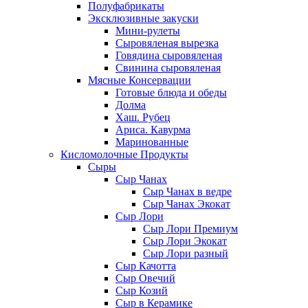
Полуфабрикаты
Эксклюзивные закуски
Мини-рулеты
Сыровяленая вырезка
Говядина сыровяленая
Свинина сыровяленая
Мясные Консервации
Готовые блюда и обеды
Долма
Хаш. Рубец
Ариса. Кавурма
Маринованные
Кисломолочные Продукты
Сыры
Сыр Чанах
Сыр Чанах в ведре
Сыр Чанах Экокат
Сыр Лори
Сыр Лори Премиум
Сыр Лори Экокат
Сыр Лори разный
Сыр Качотта
Сыр Овечий
Сыр Козий
Сыр в Керамике