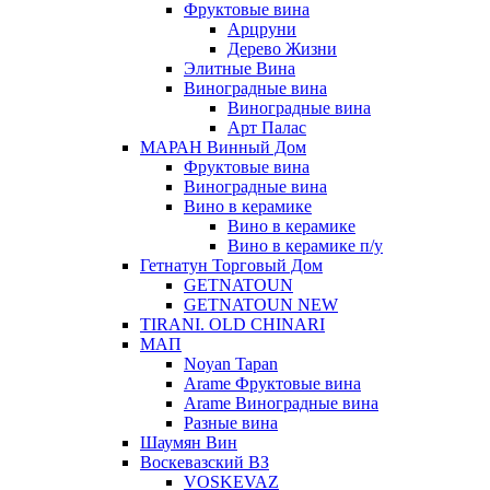
Фруктовые вина
Арцруни
Дерево Жизни
Элитные Вина
Виноградные вина
Виноградные вина
Арт Палас
МАРАН Винный Дом
Фруктовые вина
Виноградные вина
Вино в керамике
Вино в керамике
Вино в керамике п/у
Гетнатун Торговый Дом
GETNATOUN
GETNATOUN NEW
TIRANI. OLD CHINARI
МАП
Noyan Tapan
Arame Фруктовые вина
Arame Виноградные вина
Разные вина
Шаумян Вин
Воскевазский ВЗ
VOSKEVAZ