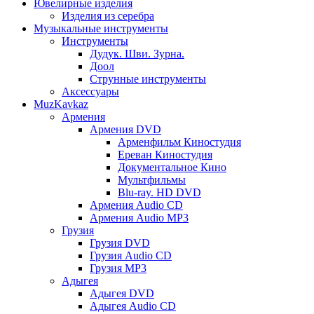
Ювелирные изделия
Изделия из серебра
Музыкальные инструменты
Инструменты
Дудук. Шви. Зурна.
Доол
Струнные инструменты
Аксессуары
MuzKavkaz
Армения
Армения DVD
Арменфильм Киностудия
Ереван Киностудия
Документальное Кино
Мультфильмы
Blu-ray. HD DVD
Армения Audio CD
Армения Audio MP3
Грузия
Грузия DVD
Грузия Audio CD
Грузия MP3
Адыгея
Адыгея DVD
Адыгея Audio CD