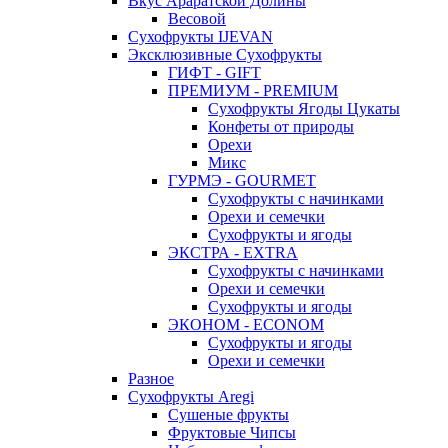
Вкус Араратской Долины
Весовой
Сухофрукты IJEVAN
Эксклюзивные Сухофрукты
ГИФТ - GIFT
ПРЕМИУМ - PREMIUM
Сухофрукты Ягоды Цукаты
Конфеты от природы
Орехи
Микс
ГУРМЭ - GOURMET
Сухофрукты с начинками
Орехи и семечки
Сухофрукты и ягоды
ЭКСТРА - EXTRA
Сухофрукты с начинками
Орехи и семечки
Сухофрукты и ягоды
ЭКОНОМ - ECONOM
Сухофрукты и ягоды
Орехи и семечки
Разное
Сухофрукты Aregi
Сушеные фрукты
Фруктовые Чипсы