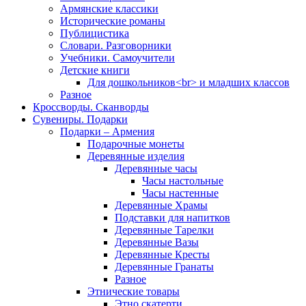
Армянские классики
Исторические романы
Публицистика
Словари. Разговорники
Учебники. Самоучители
Детские книги
Для дошкольников<br> и младших классов
Разное
Кроссворды. Сканворды
Сувениры. Подарки
Подарки – Армения
Подарочные монеты
Деревянные изделия
Деревянные часы
Часы настольные
Часы настенные
Деревянные Храмы
Подставки для напитков
Деревянные Тарелки
Деревянные Вазы
Деревянные Кресты
Деревянные Гранаты
Разное
Этнические товары
Этно скатерти