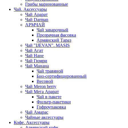
Грибы маринованные
Чай. Аксессуары
Чай Арарат
Чай Darman
АРМЧАЙ
Чай заварочный
Прозрачная фасовка
Армянский Тараз
Чай "IJEVAN". MASIS
Чай Агат
Чай Нане
Чай Гюмри
Чай Манана
Чай травяной
Био-сертифицированный
Весовой
Чай Meron berry
Чай Мега Арарат
Чай в пакете
Фильтр-пакетики
Гофроупаковка
Чай Амарас
Чайные аксессуары
Кофе. Аксессуары
Армянский кофе