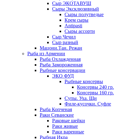
Сыр ЭКОТАВУШ
Сыры Эксклюзивный
Сыры полутведые
Крем сыры
Antipasti
Сыры ассорти
Сыр Чечил
Сыр разный
Мацони.Тан. Режан
Рыба из Армении
Рыба Охлажденная
Рыба Замороженная
Рыбные консервации
ЭКО ФУД
Рыбные консервы
Консервы 240 гр.
Консервы 160 гр.
Супы. Уха. Щи
Филе-кусочки. Суфле
Рыба Копченая
Раки Севанские
Раковые шейки
Раки живые
Раки варенные
Рыбная Икра