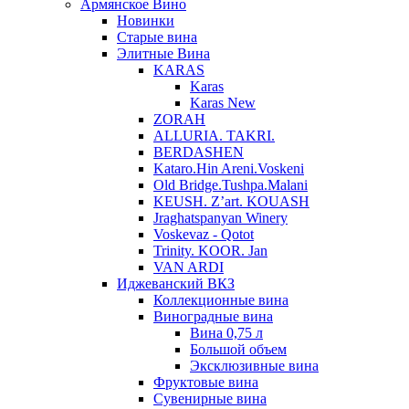
Армянское Вино
Новинки
Старые вина
Элитные Вина
KARAS
Karas
Karas New
ZORAH
ALLURIA. TAKRI.
BERDASHEN
Kataro.Hin Areni.Voskeni
Old Bridge.Tushpa.Malani
KEUSH. Z’art. KOUASH
Jraghatspanyan Winery
Voskevaz - Qotot
Trinity. KOOR. Jan
VAN ARDI
Иджеванский ВКЗ
Коллекционные вина
Виноградные вина
Вина 0,75 л
Большой объем
Эксклюзивные вина
Фруктовые вина
Cувенирные вина