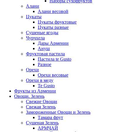
Наборы сухофруктов
Алани
Алани весовой
Цукаты
Цукаты фруктовые
Цукаты разные
Сушеные ягоды
Чурчхела
Дары Армении
Ануш
Фруктовая пастила
Пастила te Gusto
Разное
Орехи
Орехи весовые
Орехи в меду
Te Gusto
Фрукты из Армении
Овощи. Зелень
Свежие Овощи
Свежая Зелень
Замороженные Овощи и Зелень
Тамара фрут
Сушеная Зелень
АРМЧАЙ