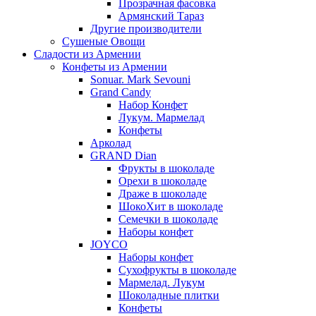
Прозрачная фасовка
Армянский Тараз
Другие производители
Сушеные Овощи
Сладости из Армении
Конфеты из Армении
Sonuar. Mark Sevouni
Grand Candy
Набор Конфет
Лукум. Мармелад
Конфеты
Арколад
GRAND Dian
Фрукты в шоколаде
Орехи в шоколаде
Драже в шоколаде
ШокоХит в шоколаде
Семечки в шоколаде
Наборы конфет
JOYCO
Наборы конфет
Сухофрукты в шоколаде
Мармелад. Лукум
Шоколадные плитки
Конфеты