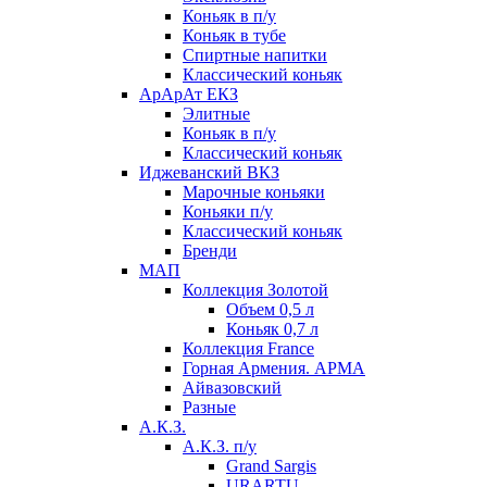
Коньяк в п/у
Коньяк в тубе
Спиртные напитки
Классический коньяк
АрАрАт ЕКЗ
Элитные
Коньяк в п/у
Классический коньяк
Иджеванский ВКЗ
Марочные коньяки
Коньяки п/у
Классический коньяк
Бренди
МАП
Коллекция Золотой
Объем 0,5 л
Коньяк 0,7 л
Коллекция France
Горная Армения. АРМА
Айвазовский
Разные
А.К.З.
А.К.З. п/у
Grand Sargis
URARTU