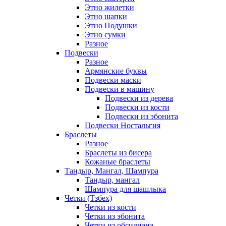
Этно жилетки
Этно шапки
Этно Подушки
Этно сумки
Разное
Подвески
Разное
Армянские буквы
Подвески маски
Подвески в машину
Подвески из дерева
Подвески из кости
Подвески из эбонита
Подвески Ностальгия
Браслеты
Разное
Браслеты из бисера
Кожаные браслеты
Тандыр, Мангал, Шампура
Тандыр, мангал
Шампура для шашлыка
Четки (Тзбех)
Четки из кости
Четки из эбонита
Четки из обсидиана