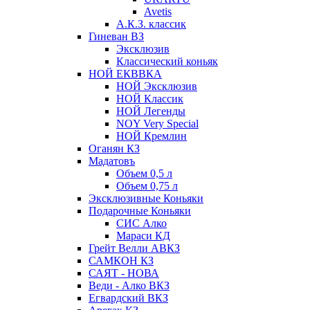
Avetis
А.К.З. классик
Гиневан ВЗ
Эксклюзив
Классический коньяк
НОЙ ЕКВВКА
НОЙ Эксклюзив
НОЙ Классик
НОЙ Легенды
NOY Very Speсial
НОЙ Кремлин
Оганян КЗ
Мадатовъ
Объем 0,5 л
Объем 0,75 л
Эксклюзивные Коньяки
Подарочные Коньяки
СИС Алко
Мараси КД
Грейт Велли АВКЗ
САМКОН КЗ
САЯТ - НОВА
Веди - Алко ВКЗ
Егвардский ВКЗ