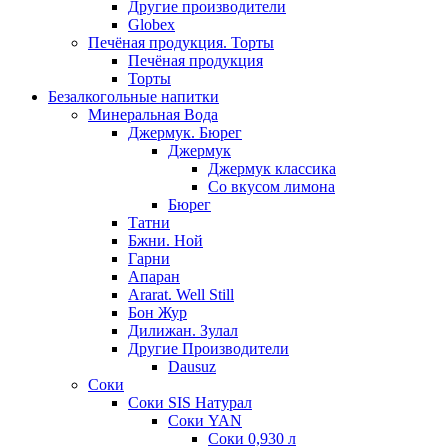
Другие производители
Globex
Печёная продукция. Торты
Печёная продукция
Торты
Безалкогольные напитки
Минеральная Вода
Джермук. Бюрег
Джермук
Джермук классика
Со вкусом лимона
Бюрег
Татни
Бжни. Ной
Гарни
Апаран
Ararat. Well Still
Бон Жур
Дилижан. Зулал
Другие Производители
Dausuz
Соки
Соки SIS Натурал
Соки YAN
Соки 0,930 л