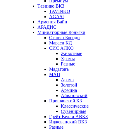
Премиум
Тавинко ВКЗ
TAVINKO
AGASI
Армения Вайн
АРАДИС
Миниатюрные Коньяки
Оганян Бренди
Мараси КД
СИС АЛКО
Животные
Храмы
Разные
Мадатовъ
МАП
Арамэ
Золотой
Армина
Айвазовский
Прошянский КЗ
Классические
Сувенирные
Грейт Велли АВКЗ
Иджеванский ВКЗ
Разные