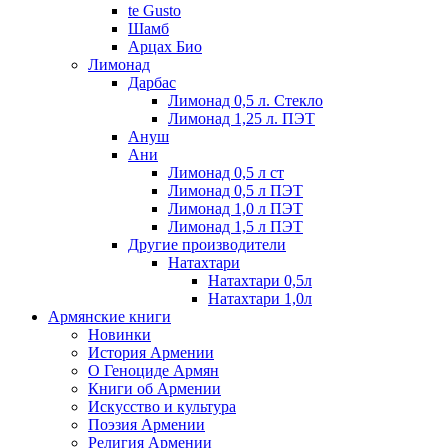
te Gusto
Шамб
Арцах Био
Лимонад
Дарбас
Лимонад 0,5 л. Стекло
Лимонад 1,25 л. ПЭТ
Ануш
Ани
Лимонад 0,5 л ст
Лимонад 0,5 л ПЭТ
Лимонад 1,0 л ПЭТ
Лимонад 1,5 л ПЭТ
Другие производители
Натахтари
Натахтари 0,5л
Натахтари 1,0л
Армянские книги
Новинки
История Армении
О Геноциде Армян
Книги об Армении
Иcкусство и культура
Поэзия Армении
Религия Армении