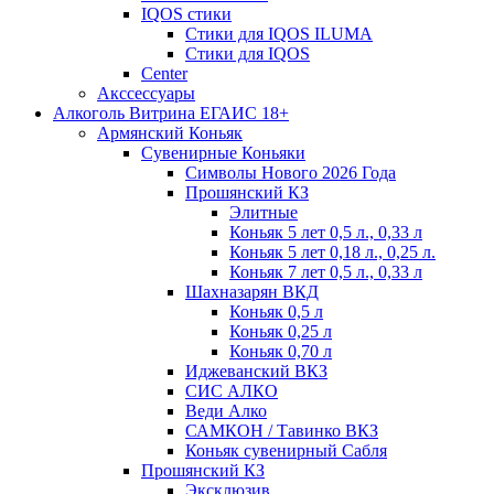
IQOS стики
Стики для IQOS ILUMA
Стики для IQOS
Сenter
Акссессуары
Алкоголь Витрина ЕГАИС 18+
Армянский Коньяк
Сувенирные Коньяки
Символы Нового 2026 Года
Прошянский КЗ
Элитные
Коньяк 5 лет 0,5 л., 0,33 л
Коньяк 5 лет 0,18 л., 0,25 л.
Коньяк 7 лет 0,5 л., 0,33 л
Шахназарян ВКД
Коньяк 0,5 л
Коньяк 0,25 л
Коньяк 0,70 л
Иджеванский ВКЗ
СИС АЛКО
Веди Алко
САМКОН / Тавинко ВКЗ
Коньяк сувенирный Сабля
Прошянский КЗ
Эксклюзив