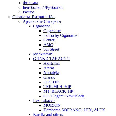
Фильмы
Бейсболки / Футболки
Разное
Сигареты. Витрина 18+
Армянские Сигареты
Cigaronne
Cigaronne
Tattoo by Cigaronne
Center
AMG
5th Street
Mackintosh
GRAND TABACCO
Akhtamar
Ararat
Nostalgia
Classic
TIP TOP
TRIUMPH. VIP
MT. BLACK TIP
GT. Elegant. New Bleck
Lex Tobacco
MORION
Democrat, SOPRANO, LEX, ALEX
Karelia and others