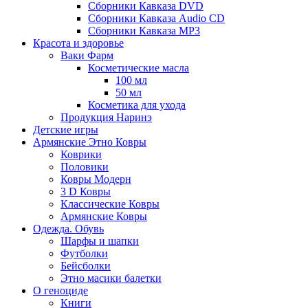
Сборники Кавказа DVD
Сборники Кавказа Audio CD
Сборники Кавказа MP3
Красота и здоровье
Ваки Фарм
Косметические масла
100 мл
50 мл
Косметика для ухода
Продукция Наринэ
Детские игры
Армянские Этно Ковры
Коврики
Половики
Ковры Модерн
3 D Ковры
Классические Ковры
Армянские Ковры
Одежда. Обувь
Шарфы и шапки
Футболки
Бейсболки
Этно масики балетки
О геноциде
Книги