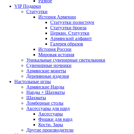
Разное
VIP Подарки
Статуэтки
История Армении
Статуэтки полистоун
Статуэтки бронза
Церкви. Статуэтки
Армянский алфавит
Галерея образов
История России
Мировая история
Уникальные сувенирные светильники
Сувенирные ночники
Армянские монеты
Деревянные изделия
Настольные игры
Армянские Нарды
Нарды + Шахматы
Шахматы
Ломберные столы
Аксессуары для нард
Аксессуары
Фишки для нард
Кости. Зары
Другие производители