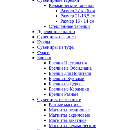
Сувенирные тарелки
Керамические тарелки
Размер 27 х 26 см
Размер 21-18,5 см
Размер 16 - 14 см
Стеклянные тарелки
Деревянные панно
Сувениры из гипса
Куклы
Сувениры из туфа
Флаги
Брелки
Брелки Настальгия
Брелки из Обсидиана
Брелки для Водителя
Брелки с Буквами
Брелки из Дерева
Брелки из Керамики
Брелки Разные
Сувениры на магните
Разные магниты
Магниты резиновые
Магниты акриловые
Магниты закатные
Магниты керамические