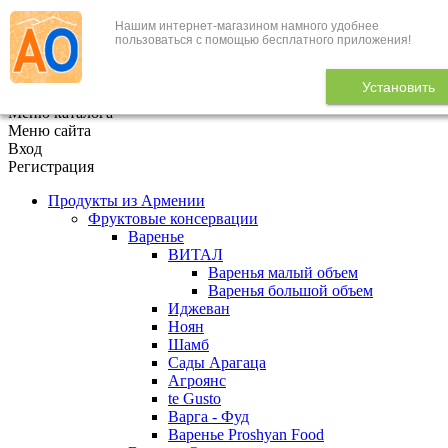
Нашим интернет-магазином намного удобнее
+7 (495) 646-888-1
пользоваться с помощью бесплатного приложения!
В корзине
0
товаров
Установить
x
Меню каталога
Меню сайта
Вход
Регистрация
Продукты из Армении
Фруктовые консервации
Варенье
ВИТАЛ
Варенья малый объем
Варенья большой объем
Иджеван
Ноян
Шамб
Сады Арагаца
Агроянс
te Gusto
Варга - Фуд
Варенье Proshyan Food