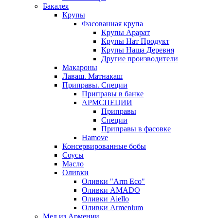
Бакалея
Крупы
Фасованная крупа
Крупы Арарат
Крупы Нат Продукт
Крупы Наша Деревня
Другие производители
Макароны
Лаваш. Матнакаш
Приправы. Специи
Приправы в банке
АРМСПЕЦИИ
Приправы
Специи
Приправы в фасовке
Hamove
Консервированные бобы
Соусы
Масло
Оливки
Оливки "Arm Eco"
Оливки AMADO
Оливки Aiello
Оливки Armenium
Мед из Армении