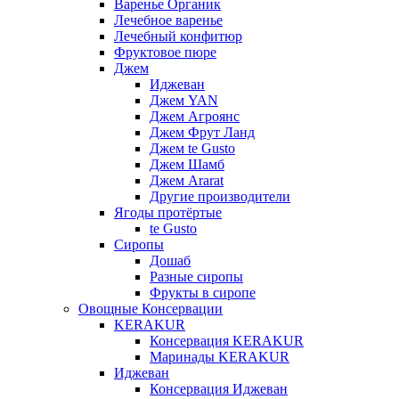
Варенье Органик
Лечебное варенье
Лечебный конфитюр
Фруктовое пюре
Джем
Иджеван
Джем YAN
Джем Агроянс
Джем Фрут Ланд
Джем te Gusto
Джем Шамб
Джем Ararat
Другие производители
Ягоды протёртые
te Gusto
Сиропы
Дошаб
Разные сиропы
Фрукты в сиропе
Овощные Консервации
KERAKUR
Консервация KERAKUR
Маринады KERAKUR
Иджеван
Консервация Иджеван