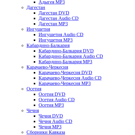
Адыгея MP3
Дагестан
Дагестан DVD
Дагестан Audio CD
Дагестан MP3
Ингушетия
Ингушетия Audio CD
Ингушетия MP3
Кабардино-Балкария
Кабардино-Балкария DVD
Кабардино-Балкария Audio CD
Кабардино-Балкария MP3
Карачаево-Черкесия
Карачаево-Черкесия DVD
Карачаево-Черкесия Audio CD
Карачаево-Черкесия MP3
Осетия
Осетия DVD
Осетия Audio CD
Осетия MP3
Чечня
Чечня DVD
Чечня Audio CD
Чечня MP3
Сборники Кавказа