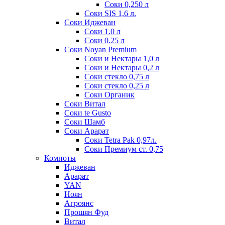
Соки 0,250 л
Соки SIS 1,6 л.
Соки Иджеван
Соки 1.0 л
Соки 0.25 л
Соки Noyan Premium
Соки и Нектары 1,0 л
Соки и Нектары 0,2 л
Соки стекло 0,75 л
Соки стекло 0,25 л
Соки Органик
Соки Витал
Соки te Gusto
Соки Шамб
Соки Арарат
Соки Tetra Pak 0,97л.
Соки Премиум ст. 0,75
Компоты
Иджеван
Арарат
YAN
Ноян
Агроянс
Прошян Фуд
Витал