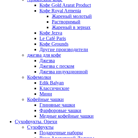
Кофе Gold Ararat Product
Кофе Royal Armenia
Жареный молотый
Растворимый
Жареный в зернах
Кофе Jezva
Le Café Paris
Кофе Grounds
Другие производители
джезва для кофе
Джезва
Джезва с песком
Джезва индукционной
Кофемолки
Edik Balyan
Классичиские
Мини
Кофейные чашки
Глиняные чашки
Фарфоровые чашки
Медные кофейные чашки
Сухофрукты. Орехи
Сухофрукты
Подарочные наборы