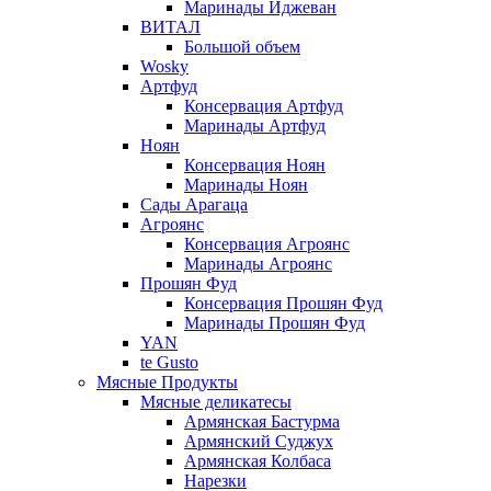
Маринады Иджеван
ВИТАЛ
Большой объем
Wosky
Артфуд
Консервация Артфуд
Маринады Артфуд
Ноян
Консервация Ноян
Маринады Ноян
Сады Арагаца
Агроянс
Консервация Агроянс
Маринады Агроянс
Прошян Фуд
Консервация Прошян Фуд
Маринады Прошян Фуд
YAN
te Gusto
Мясные Продукты
Мясные деликатесы
Армянская Бастурма
Армянский Суджух
Армянская Колбаса
Нарезки