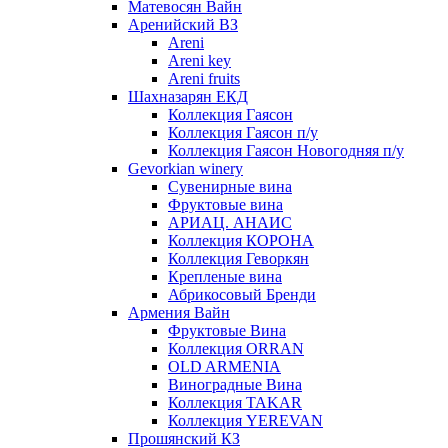
Матевосян Вайн
Аренийский ВЗ
Areni
Areni key
Areni fruits
Шахназарян ЕКД
Коллекция Гаясон
Коллекция Гаясон п/у
Коллекция Гаясон Новогодняя п/у
Gevorkian winery
Сувенирные вина
Фруктовые вина
АРИАЦ. АНАИС
Коллекция КОРОНА
Коллекция Геворкян
Крепленые вина
Абрикосовый Бренди
Армения Вайн
Фруктовые Вина
Коллекция ORRAN
OLD ARMENIA
Виноградные Вина
Коллекция TAKAR
Коллекция YEREVAN
Прошянский КЗ