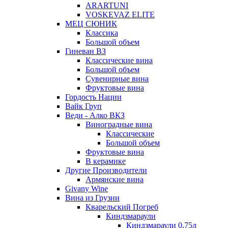
ARARTUNI
VOSKEVAZ ELITE
МЕЦ СЮНИК
Классика
Большой объем
Гиневан ВЗ
Классические вина
Большой объем
Сувенирные вина
Фруктовые вина
Гордость Нации
Вайк Груп
Веди - Алко ВКЗ
Виноградные вина
Классические
Большой объем
Фруктовые вина
В керамике
Другие Производители
Армянские вина
Givany Wine
Вина из Грузии
Кварельский Погреб
Киндзмараули
Киндзмараули 0,75л