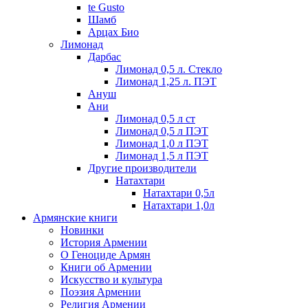
te Gusto
Шамб
Арцах Био
Лимонад
Дарбас
Лимонад 0,5 л. Стекло
Лимонад 1,25 л. ПЭТ
Ануш
Ани
Лимонад 0,5 л ст
Лимонад 0,5 л ПЭТ
Лимонад 1,0 л ПЭТ
Лимонад 1,5 л ПЭТ
Другие производители
Натахтари
Натахтари 0,5л
Натахтари 1,0л
Армянские книги
Новинки
История Армении
О Геноциде Армян
Книги об Армении
Иcкусство и культура
Поэзия Армении
Религия Армении