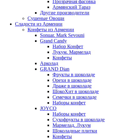
Прозрачная фасовка
Армянский Тараз
Другие производители
Сушеные Овощи
Сладости из Армении
Конфеты из Армении
Sonuar. Mark Sevouni
Grand Candy
Набор Конфет
Лукум. Мармелад
Конфеты
Арколад
GRAND Dian
Фрукты в шоколаде
Орехи в шоколаде
Драже в шоколаде
ШокоХит в шоколаде
Семечки в шоколаде
Наборы конфет
JOYCO
Наборы конфет
Сухофрукты в шоколаде
Мармелад. Лукум
Шоколадные плитки
Конфеты