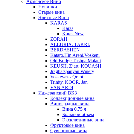
Армянское Вино
Новинки
Старые вина
Элитные Вина
KARAS
Karas
Karas New
ZORAH
ALLURIA. TAKRI.
BERDASHEN
Kataro.Hin Areni.Voskeni
Old Bridge.Tushpa.Malani
KEUSH. Z’art. KOUASH
Jraghatspanyan Winery
Voskevaz - Qotot
Trinity. KOOR. Jan
VAN ARDI
Иджеванский ВКЗ
Коллекционные вина
Виноградные вина
Вина 0,75 л
Большой объем
Эксклюзивные вина
Фруктовые вина
Cувенирные вина