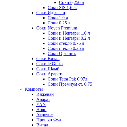
Соки 0,250 л
Соки SIS 1,6 л.
Соки Иджеван
Соки 1.0 л
Соки 0.25 л
Соки Noyan Premium
Соки и Нектары 1,0 л
Соки и Нектары 0,2 л
Соки стекло 0,75 л
Соки стекло 0,25 л
Соки Органик
Соки Витал
Соки te Gusto
Соки Шамб
Соки Арарат
Соки Tetra Pak 0,97л.
Соки Премиум ст. 0,75
Компоты
Иджеван
Арарат
YAN
Ноян
Агроянс
Прошян Фуд
Витал