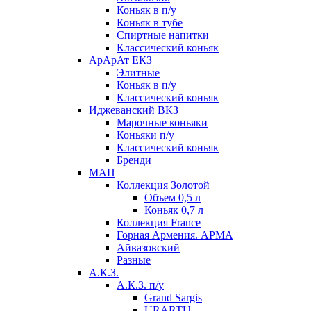
Коньяк в п/у
Коньяк в тубе
Спиртные напитки
Классический коньяк
АрАрАт ЕКЗ
Элитные
Коньяк в п/у
Классический коньяк
Иджеванский ВКЗ
Марочные коньяки
Коньяки п/у
Классический коньяк
Бренди
МАП
Коллекция Золотой
Объем 0,5 л
Коньяк 0,7 л
Коллекция France
Горная Армения. АРМА
Айвазовский
Разные
А.К.З.
А.К.З. п/у
Grand Sargis
URARTU