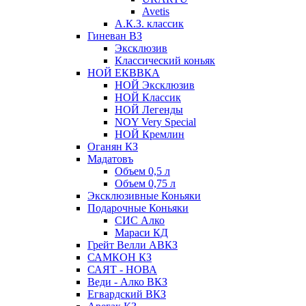
Avetis
А.К.З. классик
Гиневан ВЗ
Эксклюзив
Классический коньяк
НОЙ ЕКВВКА
НОЙ Эксклюзив
НОЙ Классик
НОЙ Легенды
NOY Very Speсial
НОЙ Кремлин
Оганян КЗ
Мадатовъ
Объем 0,5 л
Объем 0,75 л
Эксклюзивные Коньяки
Подарочные Коньяки
СИС Алко
Мараси КД
Грейт Велли АВКЗ
САМКОН КЗ
САЯТ - НОВА
Веди - Алко ВКЗ
Егвардский ВКЗ