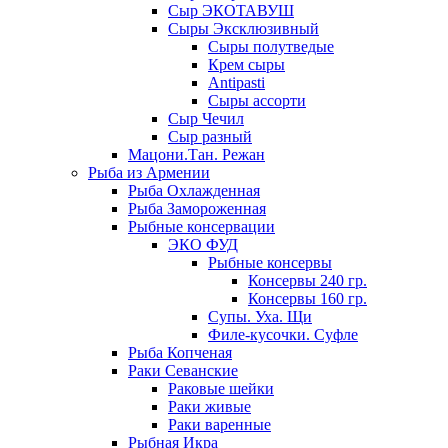
Сыр ЭКОТАВУШ
Сыры Эксклюзивный
Сыры полутведые
Крем сыры
Antipasti
Сыры ассорти
Сыр Чечил
Сыр разный
Мацони.Тан. Режан
Рыба из Армении
Рыба Охлажденная
Рыба Замороженная
Рыбные консервации
ЭКО ФУД
Рыбные консервы
Консервы 240 гр.
Консервы 160 гр.
Супы. Уха. Щи
Филе-кусочки. Суфле
Рыба Копченая
Раки Севанские
Раковые шейки
Раки живые
Раки варенные
Рыбная Икра