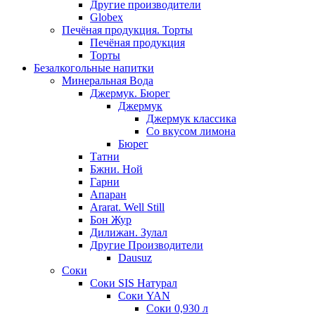
Другие производители
Globex
Печёная продукция. Торты
Печёная продукция
Торты
Безалкогольные напитки
Минеральная Вода
Джермук. Бюрег
Джермук
Джермук классика
Со вкусом лимона
Бюрег
Татни
Бжни. Ной
Гарни
Апаран
Ararat. Well Still
Бон Жур
Дилижан. Зулал
Другие Производители
Dausuz
Соки
Соки SIS Натурал
Соки YAN
Соки 0,930 л