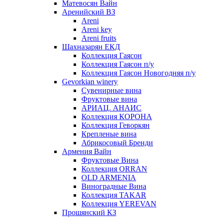
Матевосян Вайн
Аренийский ВЗ
Areni
Areni key
Areni fruits
Шахназарян ЕКД
Коллекция Гаясон
Коллекция Гаясон п/у
Коллекция Гаясон Новогодняя п/у
Gevorkian winery
Сувенирные вина
Фруктовые вина
АРИАЦ. АНАИС
Коллекция КОРОНА
Коллекция Геворкян
Крепленые вина
Абрикосовый Бренди
Армения Вайн
Фруктовые Вина
Коллекция ORRAN
OLD ARMENIA
Виноградные Вина
Коллекция TAKAR
Коллекция YEREVAN
Прошянский КЗ