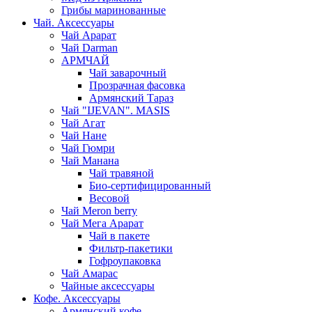
Грибы маринованные
Чай. Аксессуары
Чай Арарат
Чай Darman
АРМЧАЙ
Чай заварочный
Прозрачная фасовка
Армянский Тараз
Чай "IJEVAN". MASIS
Чай Агат
Чай Нане
Чай Гюмри
Чай Манана
Чай травяной
Био-сертифицированный
Весовой
Чай Meron berry
Чай Мега Арарат
Чай в пакете
Фильтр-пакетики
Гофроупаковка
Чай Амарас
Чайные аксессуары
Кофе. Аксессуары
Армянский кофе