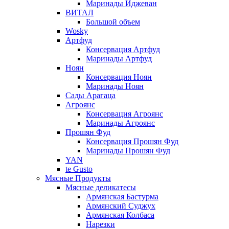
Маринады Иджеван
ВИТАЛ
Большой объем
Wosky
Артфуд
Консервация Артфуд
Маринады Артфуд
Ноян
Консервация Ноян
Маринады Ноян
Сады Арагаца
Агроянс
Консервация Агроянс
Маринады Агроянс
Прошян Фуд
Консервация Прошян Фуд
Маринады Прошян Фуд
YAN
te Gusto
Мясные Продукты
Мясные деликатесы
Армянская Бастурма
Армянский Суджух
Армянская Колбаса
Нарезки