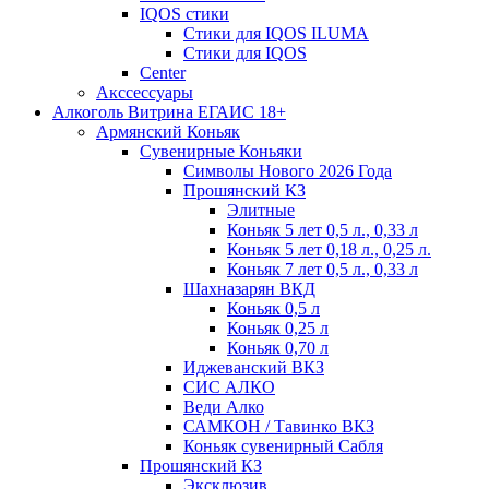
IQOS стики
Стики для IQOS ILUMA
Стики для IQOS
Сenter
Акссессуары
Алкоголь Витрина ЕГАИС 18+
Армянский Коньяк
Сувенирные Коньяки
Символы Нового 2026 Года
Прошянский КЗ
Элитные
Коньяк 5 лет 0,5 л., 0,33 л
Коньяк 5 лет 0,18 л., 0,25 л.
Коньяк 7 лет 0,5 л., 0,33 л
Шахназарян ВКД
Коньяк 0,5 л
Коньяк 0,25 л
Коньяк 0,70 л
Иджеванский ВКЗ
СИС АЛКО
Веди Алко
САМКОН / Тавинко ВКЗ
Коньяк сувенирный Сабля
Прошянский КЗ
Эксклюзив