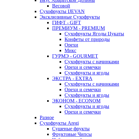
Вкус Араратской Долины
Весовой
Сухофрукты IJEVAN
Эксклюзивные Сухофрукты
ГИФТ - GIFT
ПРЕМИУМ - PREMIUM
Сухофрукты Ягоды Цукаты
Конфеты от природы
Орехи
Микс
ГУРМЭ - GOURMET
Сухофрукты с начинками
Орехи и семечки
Сухофрукты и ягоды
ЭКСТРА - EXTRA
Сухофрукты с начинками
Орехи и семечки
Сухофрукты и ягоды
ЭКОНОМ - ECONOM
Сухофрукты и ягоды
Орехи и семечки
Разное
Сухофрукты Aregi
Сушеные фрукты
Фруктовые Чипсы