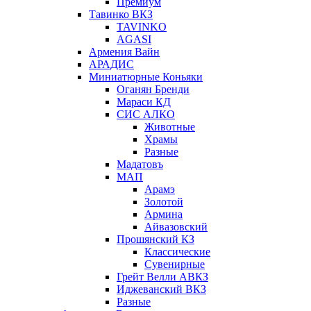
Премиум
Тавинко ВКЗ
TAVINKO
AGASI
Армения Вайн
АРАДИС
Миниатюрные Коньяки
Оганян Бренди
Мараси КД
СИС АЛКО
Животные
Храмы
Разные
Мадатовъ
МАП
Арамэ
Золотой
Армина
Айвазовский
Прошянский КЗ
Классические
Сувенирные
Грейт Велли АВКЗ
Иджеванский ВКЗ
Разные