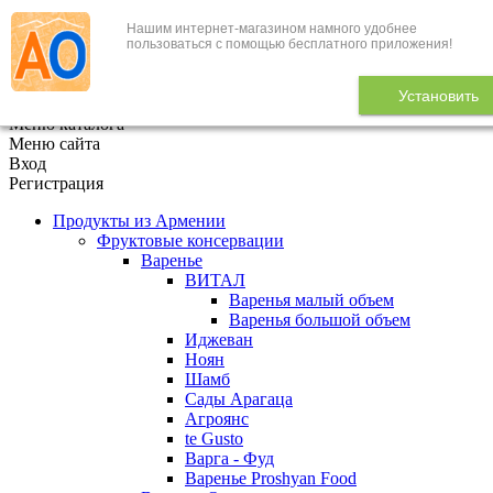
Нашим интернет-магазином намного удобнее
+7 (495) 646-888-1
пользоваться с помощью бесплатного приложения!
В корзине
0
товаров
Установить
x
Меню каталога
Меню сайта
Вход
Регистрация
Продукты из Армении
Фруктовые консервации
Варенье
ВИТАЛ
Варенья малый объем
Варенья большой объем
Иджеван
Ноян
Шамб
Сады Арагаца
Агроянс
te Gusto
Варга - Фуд
Варенье Proshyan Food