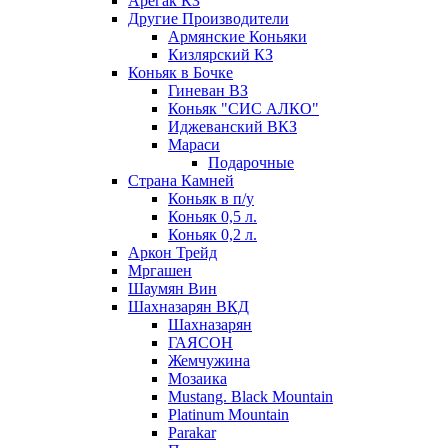
Арегак КЗ
Другие Производители
Армянские Коньяки
Кизлярский КЗ
Коньяк в Бочке
Гиневан ВЗ
Коньяк "СИС АЛКО"
Иджеванский ВКЗ
Мараси
Подарочные
Страна Камней
Коньяк в п/у
Коньяк 0,5 л.
Коньяк 0,2 л.
Аркон Трейд
Мргашен
Шаумян Вин
Шахназарян ВКД
Шахназарян
ГАЯСОН
Жемчужина
Мозаика
Mustang. Black Mountain
Platinum Mountain
Parakar