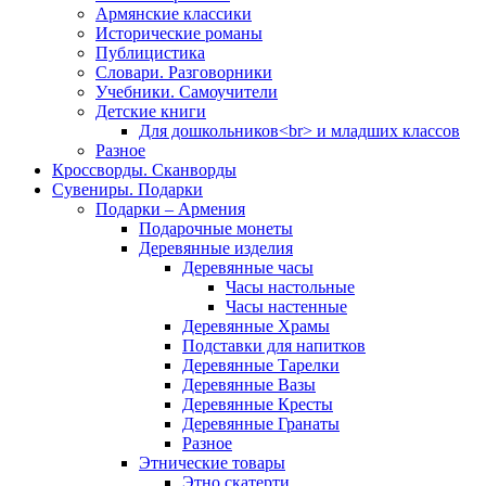
Армянские классики
Исторические романы
Публицистика
Словари. Разговорники
Учебники. Самоучители
Детские книги
Для дошкольников<br> и младших классов
Разное
Кроссворды. Сканворды
Сувениры. Подарки
Подарки – Армения
Подарочные монеты
Деревянные изделия
Деревянные часы
Часы настольные
Часы настенные
Деревянные Храмы
Подставки для напитков
Деревянные Тарелки
Деревянные Вазы
Деревянные Кресты
Деревянные Гранаты
Разное
Этнические товары
Этно скатерти