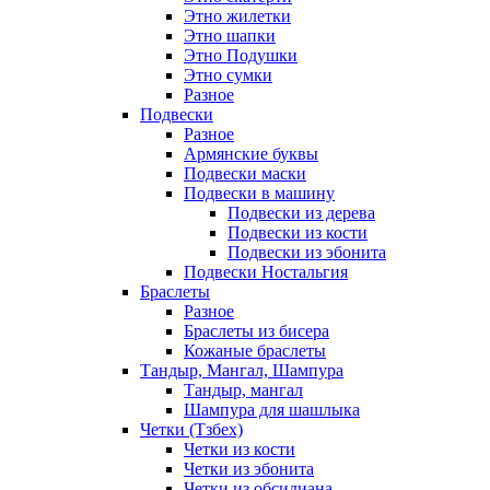
Этно жилетки
Этно шапки
Этно Подушки
Этно сумки
Разное
Подвески
Разное
Армянские буквы
Подвески маски
Подвески в машину
Подвески из дерева
Подвески из кости
Подвески из эбонита
Подвески Ностальгия
Браслеты
Разное
Браслеты из бисера
Кожаные браслеты
Тандыр, Мангал, Шампура
Тандыр, мангал
Шампура для шашлыка
Четки (Тзбех)
Четки из кости
Четки из эбонита
Четки из обсидиана