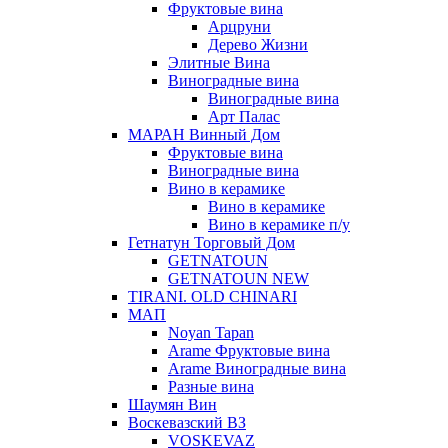
Фруктовые вина
Арцруни
Дерево Жизни
Элитные Вина
Виноградные вина
Виноградные вина
Арт Палас
МАРАН Винный Дом
Фруктовые вина
Виноградные вина
Вино в керамике
Вино в керамике
Вино в керамике п/у
Гетнатун Торговый Дом
GETNATOUN
GETNATOUN NEW
TIRANI. OLD CHINARI
МАП
Noyan Tapan
Arame Фруктовые вина
Arame Виноградные вина
Разные вина
Шаумян Вин
Воскевазский ВЗ
VOSKEVAZ