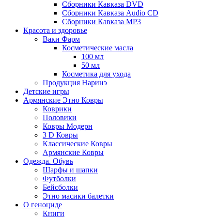
Сборники Кавказа DVD
Сборники Кавказа Audio CD
Сборники Кавказа MP3
Красота и здоровье
Ваки Фарм
Косметические масла
100 мл
50 мл
Косметика для ухода
Продукция Наринэ
Детские игры
Армянские Этно Ковры
Коврики
Половики
Ковры Модерн
3 D Ковры
Классические Ковры
Армянские Ковры
Одежда. Обувь
Шарфы и шапки
Футболки
Бейсболки
Этно масики балетки
О геноциде
Книги