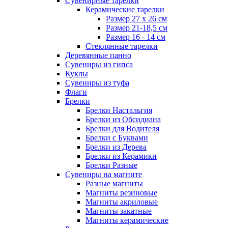
Сувенирные тарелки
Керамические тарелки
Размер 27 х 26 см
Размер 21-18,5 см
Размер 16 - 14 см
Стеклянные тарелки
Деревянные панно
Сувениры из гипса
Куклы
Сувениры из туфа
Флаги
Брелки
Брелки Настальгия
Брелки из Обсидиана
Брелки для Водителя
Брелки с Буквами
Брелки из Дерева
Брелки из Керамики
Брелки Разные
Сувениры на магните
Разные магниты
Магниты резиновые
Магниты акриловые
Магниты закатные
Магниты керамические