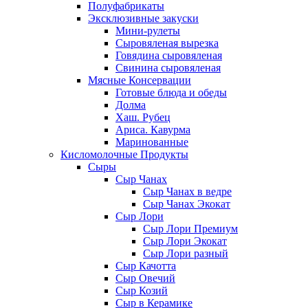
Полуфабрикаты
Эксклюзивные закуски
Мини-рулеты
Сыровяленая вырезка
Говядина сыровяленая
Свинина сыровяленая
Мясные Консервации
Готовые блюда и обеды
Долма
Хаш. Рубец
Ариса. Кавурма
Маринованные
Кисломолочные Продукты
Сыры
Сыр Чанах
Сыр Чанах в ведре
Сыр Чанах Экокат
Сыр Лори
Сыр Лори Премиум
Сыр Лори Экокат
Сыр Лори разный
Сыр Качотта
Сыр Овечий
Сыр Козий
Сыр в Керамике