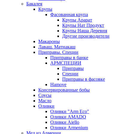
Бакалея
Крупы
Фасованная крупа
Крупы Арарат
Крупы Нат Продукт
Крупы Наша Деревня
Другие производители
Макароны
Лаваш. Матнакаш
Приправы. Специи
Приправы в банке
АРМСПЕЦИИ
Приправы
Специи
Приправы в фасовке
Hamove
Консервированные бобы
Соусы
Масло
Оливки
Оливки "Arm Eco"
Оливки AMADO
Оливки Aiello
Оливки Armenium
Мед из Армении