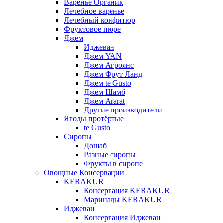
Варенье Органик
Лечебное варенье
Лечебный конфитюр
Фруктовое пюре
Джем
Иджеван
Джем YAN
Джем Агроянс
Джем Фрут Ланд
Джем te Gusto
Джем Шамб
Джем Ararat
Другие производители
Ягоды протёртые
te Gusto
Сиропы
Дошаб
Разные сиропы
Фрукты в сиропе
Овощные Консервации
KERAKUR
Консервация KERAKUR
Маринады KERAKUR
Иджеван
Консервация Иджеван