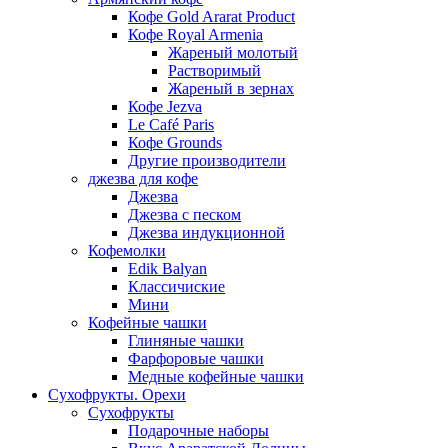
Кофе Gold Ararat Product
Кофе Royal Armenia
Жареный молотый
Растворимый
Жареный в зернах
Кофе Jezva
Le Café Paris
Кофе Grounds
Другие производители
джезва для кофе
Джезва
Джезва с песком
Джезва индукционной
Кофемолки
Edik Balyan
Классичиские
Мини
Кофейные чашки
Глиняные чашки
Фарфоровые чашки
Медные кофейные чашки
Сухофрукты. Орехи
Сухофрукты
Подарочные наборы