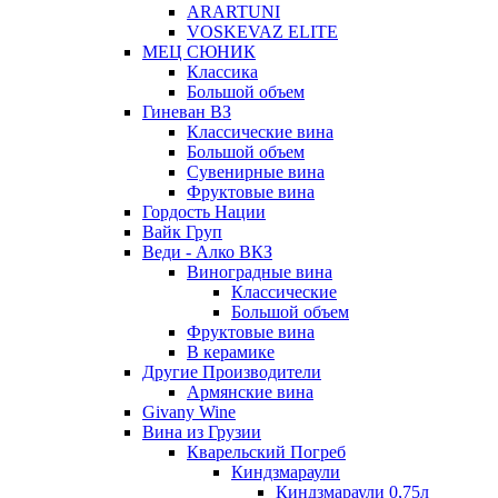
ARARTUNI
VOSKEVAZ ELITE
МЕЦ СЮНИК
Классика
Большой объем
Гиневан ВЗ
Классические вина
Большой объем
Сувенирные вина
Фруктовые вина
Гордость Нации
Вайк Груп
Веди - Алко ВКЗ
Виноградные вина
Классические
Большой объем
Фруктовые вина
В керамике
Другие Производители
Армянские вина
Givany Wine
Вина из Грузии
Кварельский Погреб
Киндзмараули
Киндзмараули 0,75л