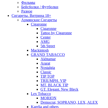
Фильмы
Бейсболки / Футболки
Разное
Сигареты. Витрина 18+
Армянские Сигареты
Cigaronne
Cigaronne
Tattoo by Cigaronne
Center
AMG
5th Street
Mackintosh
GRAND TABACCO
Akhtamar
Ararat
Nostalgia
Classic
TIP TOP
TRIUMPH. VIP
MT. BLACK TIP
GT. Elegant. New Bleck
Lex Tobacco
MORION
Democrat, SOPRANO, LEX, ALEX
Karelia and others