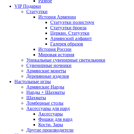
Разное
VIP Подарки
Статуэтки
История Армении
Статуэтки полистоун
Статуэтки бронза
Церкви. Статуэтки
Армянский алфавит
Галерея образов
История России
Мировая история
Уникальные сувенирные светильники
Сувенирные ночники
Армянские монеты
Деревянные изделия
Настольные игры
Армянские Нарды
Нарды + Шахматы
Шахматы
Ломберные столы
Аксессуары для нард
Аксессуары
Фишки для нард
Кости. Зары
Другие производители