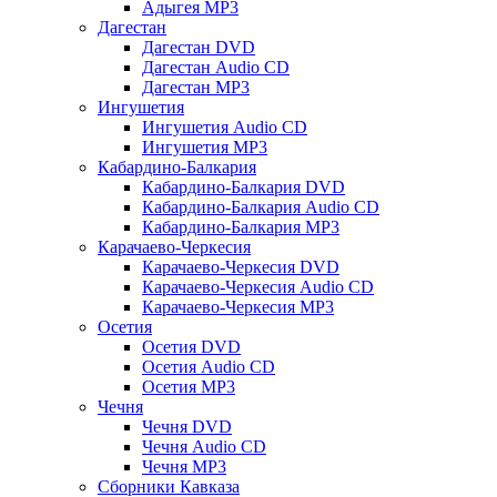
Адыгея MP3
Дагестан
Дагестан DVD
Дагестан Audio CD
Дагестан MP3
Ингушетия
Ингушетия Audio CD
Ингушетия MP3
Кабардино-Балкария
Кабардино-Балкария DVD
Кабардино-Балкария Audio CD
Кабардино-Балкария MP3
Карачаево-Черкесия
Карачаево-Черкесия DVD
Карачаево-Черкесия Audio CD
Карачаево-Черкесия MP3
Осетия
Осетия DVD
Осетия Audio CD
Осетия MP3
Чечня
Чечня DVD
Чечня Audio CD
Чечня MP3
Сборники Кавказа