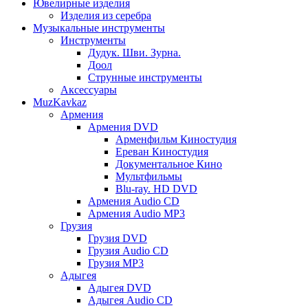
Ювелирные изделия
Изделия из серебра
Музыкальные инструменты
Инструменты
Дудук. Шви. Зурна.
Доол
Струнные инструменты
Аксессуары
MuzKavkaz
Армения
Армения DVD
Арменфильм Киностудия
Ереван Киностудия
Документальное Кино
Мультфильмы
Blu-ray. HD DVD
Армения Audio CD
Армения Audio MP3
Грузия
Грузия DVD
Грузия Audio CD
Грузия MP3
Адыгея
Адыгея DVD
Адыгея Audio CD