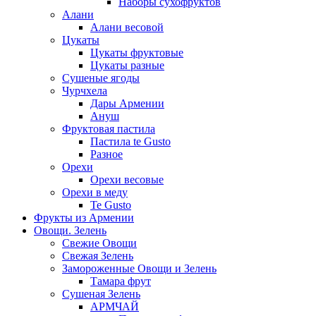
Наборы сухофруктов
Алани
Алани весовой
Цукаты
Цукаты фруктовые
Цукаты разные
Сушеные ягоды
Чурчхела
Дары Армении
Ануш
Фруктовая пастила
Пастила te Gusto
Разное
Орехи
Орехи весовые
Орехи в меду
Te Gusto
Фрукты из Армении
Овощи. Зелень
Свежие Овощи
Свежая Зелень
Замороженные Овощи и Зелень
Тамара фрут
Сушеная Зелень
АРМЧАЙ