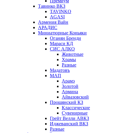
Премиум
Тавинко ВКЗ
TAVINKO
AGASI
Армения Вайн
АРАДИС
Миниатюрные Коньяки
Оганян Бренди
Мараси КД
СИС АЛКО
Животные
Храмы
Разные
Мадатовъ
МАП
Арамэ
Золотой
Армина
Айвазовский
Прошянский КЗ
Классические
Сувенирные
Грейт Велли АВКЗ
Иджеванский ВКЗ
Разные