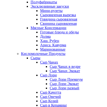
Полуфабрикаты
Эксклюзивные закуски
Мини-рулеты
Сыровяленая вырезка
Говядина сыровяленая
Свинина сыровяленая
Мясные Консервации
Готовые блюда и обеды
Долма
Хаш. Рубец
Ариса. Кавурма
Маринованные
Кисломолочные Продукты
Сыры
Сыр Чанах
Сыр Чанах в ведре
Сыр Чанах Экокат
Сыр Лори
Сыр Лори Премиум
Сыр Лори Экокат
Сыр Лори разный
Сыр Качотта
Сыр Овечий
Сыр Козий
Сыр в Керамике