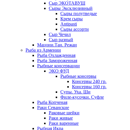
Сыр ЭКОТАВУШ
Сыры Эксклюзивный
Сыры полутведые
Крем сыры
Antipasti
Сыры ассорти
Сыр Чечил
Сыр разный
Мацони.Тан. Режан
Рыба из Армении
Рыба Охлажденная
Рыба Замороженная
Рыбные консервации
ЭКО ФУД
Рыбные консервы
Консервы 240 гр.
Консервы 160 гр.
Супы. Уха. Щи
Филе-кусочки. Суфле
Рыба Копченая
Раки Севанские
Раковые шейки
Раки живые
Раки варенные
Рыбная Икра