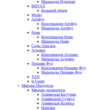
Маринады Иджеван
ВИТАЛ
Большой объем
Wosky
Артфуд
Консервация Артфуд
Маринады Артфуд
Ноян
Консервация Ноян
Маринады Ноян
Сады Арагаца
Агроянс
Консервация Агроянс
Маринады Агроянс
Прошян Фуд
Консервация Прошян Фуд
Маринады Прошян Фуд
YAN
te Gusto
Мясные Продукты
Мясные деликатесы
Армянская Бастурма
Армянский Суджух
Армянская Колбаса
Нарезки