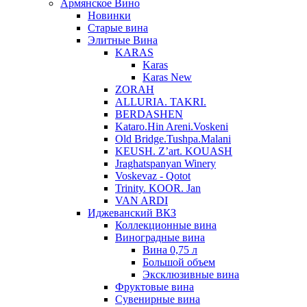
Армянское Вино
Новинки
Старые вина
Элитные Вина
KARAS
Karas
Karas New
ZORAH
ALLURIA. TAKRI.
BERDASHEN
Kataro.Hin Areni.Voskeni
Old Bridge.Tushpa.Malani
KEUSH. Z’art. KOUASH
Jraghatspanyan Winery
Voskevaz - Qotot
Trinity. KOOR. Jan
VAN ARDI
Иджеванский ВКЗ
Коллекционные вина
Виноградные вина
Вина 0,75 л
Большой объем
Эксклюзивные вина
Фруктовые вина
Cувенирные вина