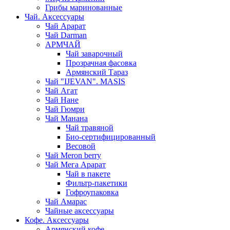
Грибы маринованные
Чай. Аксессуары
Чай Арарат
Чай Darman
АРМЧАЙ
Чай заварочный
Прозрачная фасовка
Армянский Тараз
Чай "IJEVAN". MASIS
Чай Агат
Чай Нане
Чай Гюмри
Чай Манана
Чай травяной
Био-сертифицированный
Весовой
Чай Meron berry
Чай Мега Арарат
Чай в пакете
Фильтр-пакетики
Гофроупаковка
Чай Амарас
Чайные аксессуары
Кофе. Аксессуары
Армянский кофе