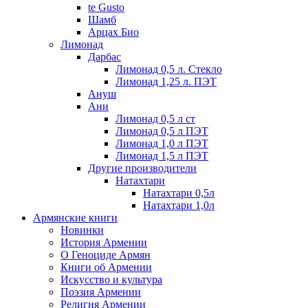
te Gusto
Шамб
Арцах Био
Лимонад
Дарбас
Лимонад 0,5 л. Стекло
Лимонад 1,25 л. ПЭТ
Ануш
Ани
Лимонад 0,5 л ст
Лимонад 0,5 л ПЭТ
Лимонад 1,0 л ПЭТ
Лимонад 1,5 л ПЭТ
Другие производители
Натахтари
Натахтари 0,5л
Натахтари 1,0л
Армянские книги
Новинки
История Армении
О Геноциде Армян
Книги об Армении
Иcкусство и культура
Поэзия Армении
Религия Армении