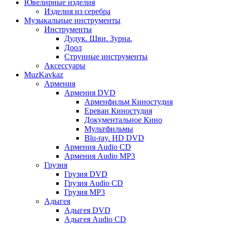
Ювелирные изделия
Изделия из серебра
Музыкальные инструменты
Инструменты
Дудук. Шви. Зурна.
Доол
Струнные инструменты
Аксессуары
MuzKavkaz
Армения
Армения DVD
Арменфильм Киностудия
Ереван Киностудия
Документальное Кино
Мультфильмы
Blu-ray. HD DVD
Армения Audio CD
Армения Audio MP3
Грузия
Грузия DVD
Грузия Audio CD
Грузия MP3
Адыгея
Адыгея DVD
Адыгея Audio CD