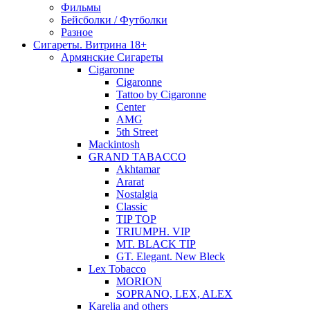
Фильмы
Бейсболки / Футболки
Разное
Сигареты. Витрина 18+
Армянские Сигареты
Cigaronne
Cigaronne
Tattoo by Cigaronne
Center
AMG
5th Street
Mackintosh
GRAND TABACCO
Akhtamar
Ararat
Nostalgia
Classic
TIP TOP
TRIUMPH. VIP
MT. BLACK TIP
GT. Elegant. New Bleck
Lex Tobacco
MORION
SOPRANO, LEX, ALEX
Karelia and others