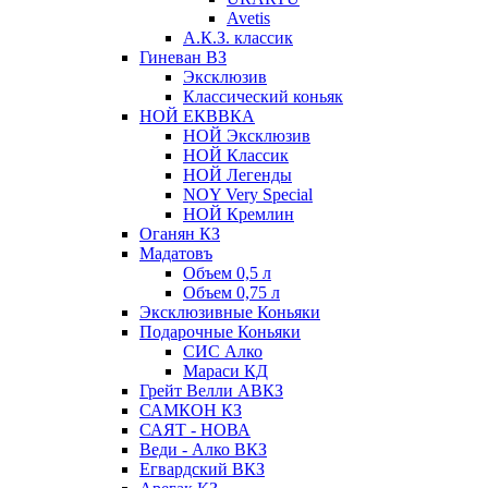
Avetis
А.К.З. классик
Гиневан ВЗ
Эксклюзив
Классический коньяк
НОЙ ЕКВВКА
НОЙ Эксклюзив
НОЙ Классик
НОЙ Легенды
NOY Very Speсial
НОЙ Кремлин
Оганян КЗ
Мадатовъ
Объем 0,5 л
Объем 0,75 л
Эксклюзивные Коньяки
Подарочные Коньяки
СИС Алко
Мараси КД
Грейт Велли АВКЗ
САМКОН КЗ
САЯТ - НОВА
Веди - Алко ВКЗ
Егвардский ВКЗ