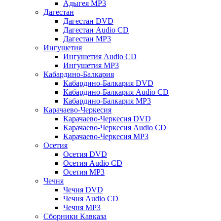
Адыгея MP3
Дагестан
Дагестан DVD
Дагестан Audio CD
Дагестан MP3
Ингушетия
Ингушетия Audio CD
Ингушетия MP3
Кабардино-Балкария
Кабардино-Балкария DVD
Кабардино-Балкария Audio CD
Кабардино-Балкария MP3
Карачаево-Черкесия
Карачаево-Черкесия DVD
Карачаево-Черкесия Audio CD
Карачаево-Черкесия MP3
Осетия
Осетия DVD
Осетия Audio CD
Осетия MP3
Чечня
Чечня DVD
Чечня Audio CD
Чечня MP3
Сборники Кавказа