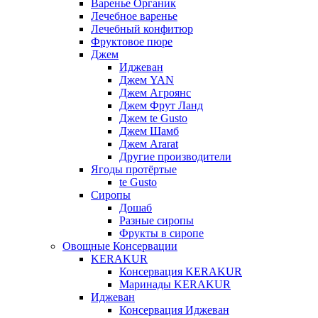
Варенье Органик
Лечебное варенье
Лечебный конфитюр
Фруктовое пюре
Джем
Иджеван
Джем YAN
Джем Агроянс
Джем Фрут Ланд
Джем te Gusto
Джем Шамб
Джем Ararat
Другие производители
Ягоды протёртые
te Gusto
Сиропы
Дошаб
Разные сиропы
Фрукты в сиропе
Овощные Консервации
KERAKUR
Консервация KERAKUR
Маринады KERAKUR
Иджеван
Консервация Иджеван