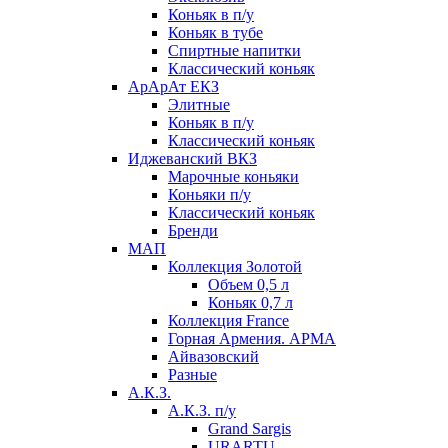
Коньяк в п/у
Коньяк в тубе
Спиртные напитки
Классический коньяк
АрАрАт ЕКЗ
Элитные
Коньяк в п/у
Классический коньяк
Иджеванский ВКЗ
Марочные коньяки
Коньяки п/у
Классический коньяк
Бренди
МАП
Коллекция Золотой
Объем 0,5 л
Коньяк 0,7 л
Коллекция France
Горная Армения. АРМА
Айвазовский
Разные
А.К.З.
А.К.З. п/у
Grand Sargis
URARTU