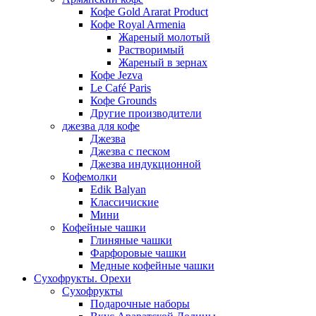
Кофе Gold Ararat Product
Кофе Royal Armenia
Жареный молотый
Растворимый
Жареный в зернах
Кофе Jezva
Le Café Paris
Кофе Grounds
Другие производители
джезва для кофе
Джезва
Джезва с песком
Джезва индукционной
Кофемолки
Edik Balyan
Классичиские
Мини
Кофейные чашки
Глиняные чашки
Фарфоровые чашки
Медные кофейные чашки
Сухофрукты. Орехи
Сухофрукты
Подарочные наборы