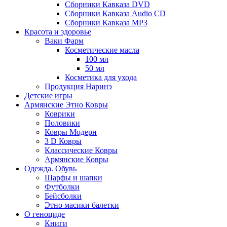
Сборники Кавказа DVD
Сборники Кавказа Audio CD
Сборники Кавказа MP3
Красота и здоровье
Ваки Фарм
Косметические масла
100 мл
50 мл
Косметика для ухода
Продукция Наринэ
Детские игры
Армянские Этно Ковры
Коврики
Половики
Ковры Модерн
3 D Ковры
Классические Ковры
Армянские Ковры
Одежда. Обувь
Шарфы и шапки
Футболки
Бейсболки
Этно масики балетки
О геноциде
Книги