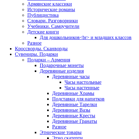
Армянские классики
Исторические романы
Публицистика
Словари. Разговорники
Учебники. Самоучители
Детские книги
Для дошкольников<br> и младших классов
Разное
Кроссворды. Сканворды
Сувениры. Подарки
Подарки – Армения
Подарочные монеты
Деревянные изделия
Деревянные часы
Часы настольные
Часы настенные
Деревянные Храмы
Подставки для напитков
Деревянные Тарелки
Деревянные Вазы
Деревянные Кресты
Деревянные Гранаты
Разное
Этнические товары
Этно скатерти