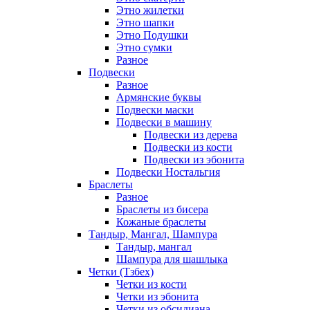
Этно жилетки
Этно шапки
Этно Подушки
Этно сумки
Разное
Подвески
Разное
Армянские буквы
Подвески маски
Подвески в машину
Подвески из дерева
Подвески из кости
Подвески из эбонита
Подвески Ностальгия
Браслеты
Разное
Браслеты из бисера
Кожаные браслеты
Тандыр, Мангал, Шампура
Тандыр, мангал
Шампура для шашлыка
Четки (Тзбех)
Четки из кости
Четки из эбонита
Четки из обсидиана