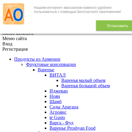
Нашим интернет-магазином намного удобнее
+7 (495) 646-888-1
пользоваться с помощью бесплатного приложения!
В корзине
0
товаров
Установить
x
Меню каталога
Меню сайта
Вход
Регистрация
Продукты из Армении
Фруктовые консервации
Варенье
ВИТАЛ
Варенья малый объем
Варенья большой объем
Иджеван
Ноян
Шамб
Сады Арагаца
Агроянс
te Gusto
Варга - Фуд
Варенье Proshyan Food