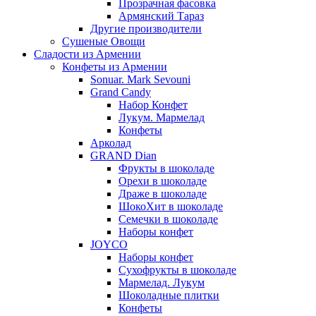
Прозрачная фасовка
Армянский Тараз
Другие производители
Сушеные Овощи
Сладости из Армении
Конфеты из Армении
Sonuar. Mark Sevouni
Grand Candy
Набор Конфет
Лукум. Мармелад
Конфеты
Арколад
GRAND Dian
Фрукты в шоколаде
Орехи в шоколаде
Драже в шоколаде
ШокоХит в шоколаде
Семечки в шоколаде
Наборы конфет
JOYCO
Наборы конфет
Сухофрукты в шоколаде
Мармелад. Лукум
Шоколадные плитки
Конфеты