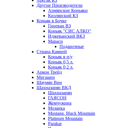
Арегак КЗ
Другие Производители
Армянские Коньяки
Кизлярский КЗ
Коньяк в Бочке
Гиневан ВЗ
Коньяк "СИС АЛКО"
Иджеванский ВКЗ
Мараси
Подарочные
Страна Камней
Коньяк в п/у
Коньяк 0,5 л.
Коньяк 0,2 л.
Аркон Трейд
Мргашен
Шаумян Вин
Шахназарян ВКД
Шахназарян
ГАЯСОН
Жемчужина
Мозаика
Mustang. Black Mountain
Platinum Mountain
Parakar