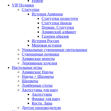
Разное
VIP Подарки
Статуэтки
История Армении
Статуэтки полистоун
Статуэтки бронза
Церкви. Статуэтки
Армянский алфавит
Галерея образов
История России
Мировая история
Уникальные сувенирные светильники
Сувенирные ночники
Армянские монеты
Деревянные изделия
Настольные игры
Армянские Нарды
Нарды + Шахматы
Шахматы
Ломберные столы
Аксессуары для нард
Аксессуары
Фишки для нард
Кости. Зары
Другие производители