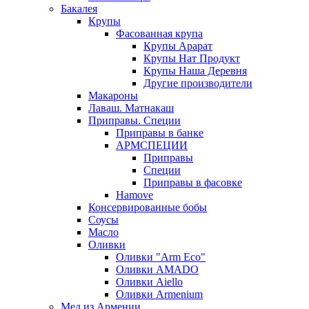
Бакалея
Крупы
Фасованная крупа
Крупы Арарат
Крупы Нат Продукт
Крупы Наша Деревня
Другие производители
Макароны
Лаваш. Матнакаш
Приправы. Специи
Приправы в банке
АРМСПЕЦИИ
Приправы
Специи
Приправы в фасовке
Hamove
Консервированные бобы
Соусы
Масло
Оливки
Оливки "Arm Eco"
Оливки AMADO
Оливки Aiello
Оливки Armenium
Мед из Армении