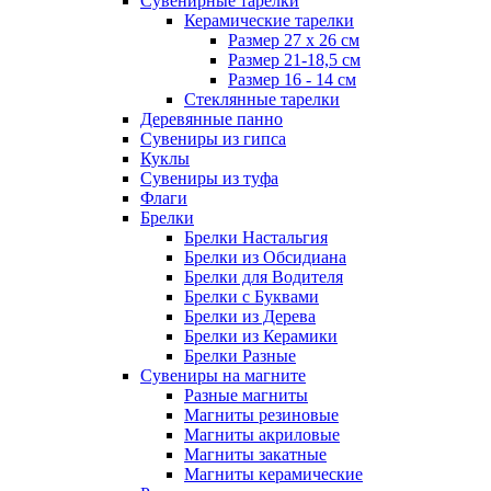
Сувенирные тарелки
Керамические тарелки
Размер 27 х 26 см
Размер 21-18,5 см
Размер 16 - 14 см
Стеклянные тарелки
Деревянные панно
Сувениры из гипса
Куклы
Сувениры из туфа
Флаги
Брелки
Брелки Настальгия
Брелки из Обсидиана
Брелки для Водителя
Брелки с Буквами
Брелки из Дерева
Брелки из Керамики
Брелки Разные
Сувениры на магните
Разные магниты
Магниты резиновые
Магниты акриловые
Магниты закатные
Магниты керамические