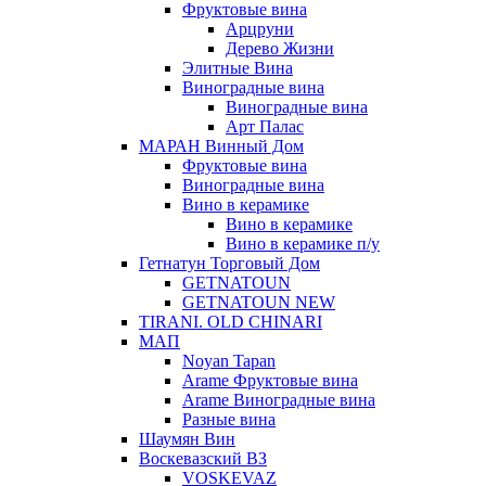
Фруктовые вина
Арцруни
Дерево Жизни
Элитные Вина
Виноградные вина
Виноградные вина
Арт Палас
МАРАН Винный Дом
Фруктовые вина
Виноградные вина
Вино в керамике
Вино в керамике
Вино в керамике п/у
Гетнатун Торговый Дом
GETNATOUN
GETNATOUN NEW
TIRANI. OLD CHINARI
МАП
Noyan Tapan
Arame Фруктовые вина
Arame Виноградные вина
Разные вина
Шаумян Вин
Воскевазский ВЗ
VOSKEVAZ