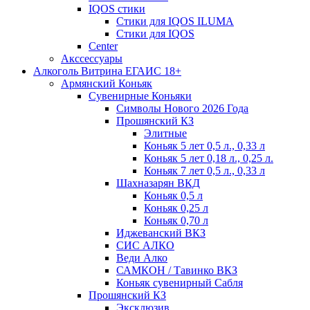
IQOS стики
Стики для IQOS ILUMA
Стики для IQOS
Сenter
Акссессуары
Алкоголь Витрина ЕГАИС 18+
Армянский Коньяк
Сувенирные Коньяки
Символы Нового 2026 Года
Прошянский КЗ
Элитные
Коньяк 5 лет 0,5 л., 0,33 л
Коньяк 5 лет 0,18 л., 0,25 л.
Коньяк 7 лет 0,5 л., 0,33 л
Шахназарян ВКД
Коньяк 0,5 л
Коньяк 0,25 л
Коньяк 0,70 л
Иджеванский ВКЗ
СИС АЛКО
Веди Алко
САМКОН / Тавинко ВКЗ
Коньяк сувенирный Сабля
Прошянский КЗ
Эксклюзив