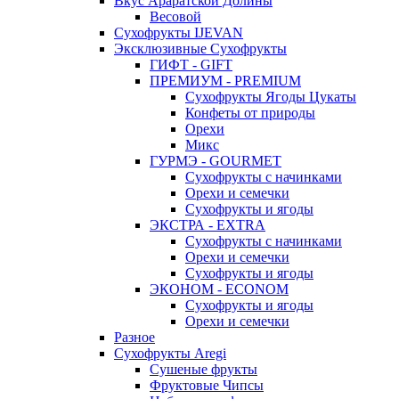
Вкус Араратской Долины
Весовой
Сухофрукты IJEVAN
Эксклюзивные Сухофрукты
ГИФТ - GIFT
ПРЕМИУМ - PREMIUM
Сухофрукты Ягоды Цукаты
Конфеты от природы
Орехи
Микс
ГУРМЭ - GOURMET
Сухофрукты с начинками
Орехи и семечки
Сухофрукты и ягоды
ЭКСТРА - EXTRA
Сухофрукты с начинками
Орехи и семечки
Сухофрукты и ягоды
ЭКОНОМ - ECONOM
Сухофрукты и ягоды
Орехи и семечки
Разное
Сухофрукты Aregi
Сушеные фрукты
Фруктовые Чипсы