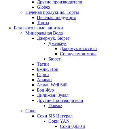
Другие производители
Globex
Печёная продукция. Торты
Печёная продукция
Торты
Безалкогольные напитки
Минеральная Вода
Джермук. Бюрег
Джермук
Джермук классика
Со вкусом лимона
Бюрег
Татни
Бжни. Ной
Гарни
Апаран
Ararat. Well Still
Бон Жур
Дилижан. Зулал
Другие Производители
Dausuz
Соки
Соки SIS Натурал
Соки YAN
Соки 0,930 л