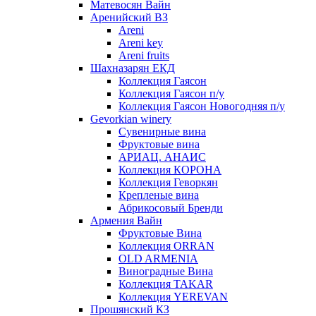
Матевосян Вайн
Аренийский ВЗ
Areni
Areni key
Areni fruits
Шахназарян ЕКД
Коллекция Гаясон
Коллекция Гаясон п/у
Коллекция Гаясон Новогодняя п/у
Gevorkian winery
Сувенирные вина
Фруктовые вина
АРИАЦ. АНАИС
Коллекция КОРОНА
Коллекция Геворкян
Крепленые вина
Абрикосовый Бренди
Армения Вайн
Фруктовые Вина
Коллекция ORRAN
OLD ARMENIA
Виноградные Вина
Коллекция TAKAR
Коллекция YEREVAN
Прошянский КЗ