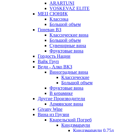
ARARTUNI
VOSKEVAZ ELITE
МЕЦ СЮНИК
Классика
Большой объем
Гиневан ВЗ
Классические вина
Большой объем
Сувенирные вина
Фруктовые вина
Гордость Нации
Вайк Груп
Веди - Алко ВКЗ
Виноградные вина
Классические
Большой объем
Фруктовые вина
В керамике
Другие Производители
Армянские вина
Givany Wine
Вина из Грузии
Кварельский Погреб
Киндзмараули
Киндзмараули 0,75л