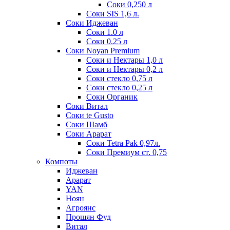
Соки 0,250 л
Соки SIS 1,6 л.
Соки Иджеван
Соки 1.0 л
Соки 0.25 л
Соки Noyan Premium
Соки и Нектары 1,0 л
Соки и Нектары 0,2 л
Соки стекло 0,75 л
Соки стекло 0,25 л
Соки Органик
Соки Витал
Соки te Gusto
Соки Шамб
Соки Арарат
Соки Tetra Pak 0,97л.
Соки Премиум ст. 0,75
Компоты
Иджеван
Арарат
YAN
Ноян
Агроянс
Прошян Фуд
Витал