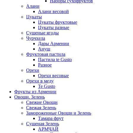
Наборы сухофруктов
Алани
Алани весовой
Цукаты
Цукаты фруктовые
Цукаты разные
Сушеные ягоды
Чурчхела
Дары Армении
Ануш
Фруктовая пастила
Пастила te Gusto
Разное
Орехи
Орехи весовые
Орехи в меду
Te Gusto
Фрукты из Армении
Овощи. Зелень
Свежие Овощи
Свежая Зелень
Замороженные Овощи и Зелень
Тамара фрут
Сушеная Зелень
АРМЧАЙ