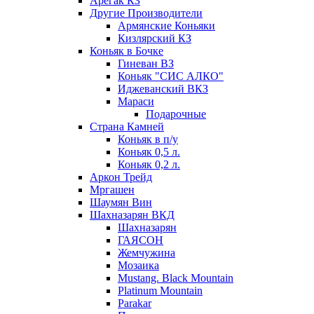
Арегак КЗ
Другие Производители
Армянские Коньяки
Кизлярский КЗ
Коньяк в Бочке
Гиневан ВЗ
Коньяк "СИС АЛКО"
Иджеванский ВКЗ
Мараси
Подарочные
Страна Камней
Коньяк в п/у
Коньяк 0,5 л.
Коньяк 0,2 л.
Аркон Трейд
Мргашен
Шаумян Вин
Шахназарян ВКД
Шахназарян
ГАЯСОН
Жемчужина
Мозаика
Mustang. Black Mountain
Platinum Mountain
Parakar