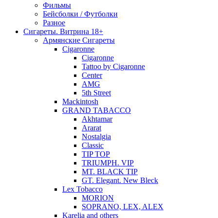
Фильмы
Бейсболки / Футболки
Разное
Сигареты. Витрина 18+
Армянские Сигареты
Cigaronne
Cigaronne
Tattoo by Cigaronne
Center
AMG
5th Street
Mackintosh
GRAND TABACCO
Akhtamar
Ararat
Nostalgia
Classic
TIP TOP
TRIUMPH. VIP
MT. BLACK TIP
GT. Elegant. New Bleck
Lex Tobacco
MORION
SOPRANO, LEX, ALEX
Karelia and others