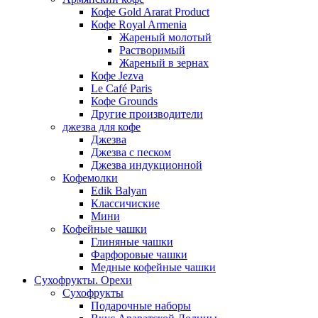
Кофе Gold Ararat Product
Кофе Royal Armenia
Жареный молотый
Растворимый
Жареный в зернах
Кофе Jezva
Le Café Paris
Кофе Grounds
Другие производители
джезва для кофе
Джезва
Джезва с песком
Джезва индукционной
Кофемолки
Edik Balyan
Классичиские
Мини
Кофейные чашки
Глиняные чашки
Фарфоровые чашки
Медные кофейные чашки
Сухофрукты. Орехи
Сухофрукты
Подарочные наборы