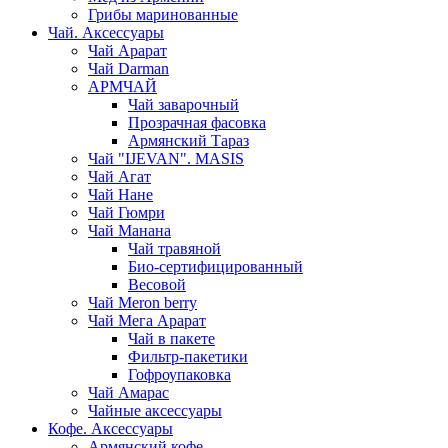
Грибы маринованные
Чай. Аксессуары
Чай Арарат
Чай Darman
АРМЧАЙ
Чай заварочный
Прозрачная фасовка
Армянский Тараз
Чай "IJEVAN". MASIS
Чай Агат
Чай Нане
Чай Гюмри
Чай Манана
Чай травяной
Био-сертифицированный
Весовой
Чай Meron berry
Чай Мега Арарат
Чай в пакете
Фильтр-пакетики
Гофроупаковка
Чай Амарас
Чайные аксессуары
Кофе. Аксессуары
Армянский кофе