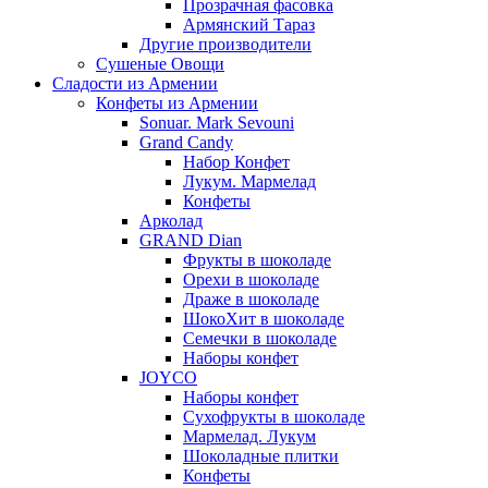
Прозрачная фасовка
Армянский Тараз
Другие производители
Сушеные Овощи
Сладости из Армении
Конфеты из Армении
Sonuar. Mark Sevouni
Grand Candy
Набор Конфет
Лукум. Мармелад
Конфеты
Арколад
GRAND Dian
Фрукты в шоколаде
Орехи в шоколаде
Драже в шоколаде
ШокоХит в шоколаде
Семечки в шоколаде
Наборы конфет
JOYCO
Наборы конфет
Сухофрукты в шоколаде
Мармелад. Лукум
Шоколадные плитки
Конфеты