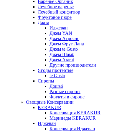
Варенье Органик
Лечебное варенье
Лечебный конфитюр
Фруктовое пюре
Джем
Иджеван
Джем YAN
Джем Агроянс
Джем Фрут Ланд
Джем te Gusto
Джем Шамб
Джем Ararat
Другие производители
Ягоды протёртые
te Gusto
Сиропы
Дошаб
Разные сиропы
Фрукты в сиропе
Овощные Консервации
KERAKUR
Консервация KERAKUR
Маринады KERAKUR
Иджеван
Консервация Иджеван