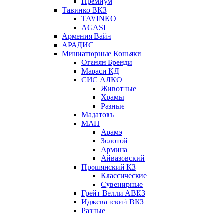
Премиум
Тавинко ВКЗ
TAVINKO
AGASI
Армения Вайн
АРАДИС
Миниатюрные Коньяки
Оганян Бренди
Мараси КД
СИС АЛКО
Животные
Храмы
Разные
Мадатовъ
МАП
Арамэ
Золотой
Армина
Айвазовский
Прошянский КЗ
Классические
Сувенирные
Грейт Велли АВКЗ
Иджеванский ВКЗ
Разные