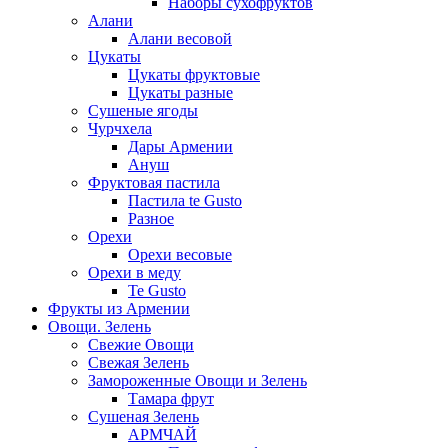
Наборы сухофруктов
Алани
Алани весовой
Цукаты
Цукаты фруктовые
Цукаты разные
Сушеные ягоды
Чурчхела
Дары Армении
Ануш
Фруктовая пастила
Пастила te Gusto
Разное
Орехи
Орехи весовые
Орехи в меду
Te Gusto
Фрукты из Армении
Овощи. Зелень
Свежие Овощи
Свежая Зелень
Замороженные Овощи и Зелень
Тамара фрут
Сушеная Зелень
АРМЧАЙ