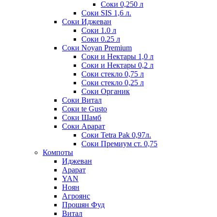
Соки 0,250 л
Соки SIS 1,6 л.
Соки Иджеван
Соки 1.0 л
Соки 0.25 л
Соки Noyan Premium
Соки и Нектары 1,0 л
Соки и Нектары 0,2 л
Соки стекло 0,75 л
Соки стекло 0,25 л
Соки Органик
Соки Витал
Соки te Gusto
Соки Шамб
Соки Арарат
Соки Tetra Pak 0,97л.
Соки Премиум ст. 0,75
Компоты
Иджеван
Арарат
YAN
Ноян
Агроянс
Прошян Фуд
Витал