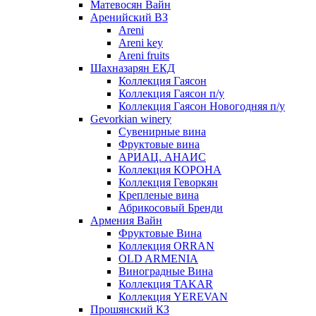
Матевосян Вайн
Аренийский ВЗ
Areni
Areni key
Areni fruits
Шахназарян ЕКД
Коллекция Гаясон
Коллекция Гаясон п/у
Коллекция Гаясон Новогодняя п/у
Gevorkian winery
Сувенирные вина
Фруктовые вина
АРИАЦ. АНАИС
Коллекция КОРОНА
Коллекция Геворкян
Крепленые вина
Абрикосовый Бренди
Армения Вайн
Фруктовые Вина
Коллекция ORRAN
OLD ARMENIA
Виноградные Вина
Коллекция TAKAR
Коллекция YEREVAN
Прошянский КЗ