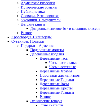
Армянские классики
Исторические романы
Публицистика
Словари. Разговорники
Учебники. Самоучители
Детские книги
Для дошкольников<br> и младших классов
Разное
Кроссворды. Сканворды
Сувениры. Подарки
Подарки – Армения
Подарочные монеты
Деревянные изделия
Деревянные часы
Часы настольные
Часы настенные
Деревянные Храмы
Подставки для напитков
Деревянные Тарелки
Деревянные Вазы
Деревянные Кресты
Деревянные Гранаты
Разное
Этнические товары
Этно скатерти