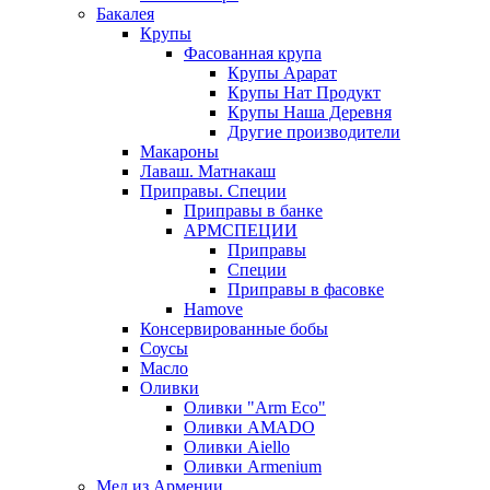
Бакалея
Крупы
Фасованная крупа
Крупы Арарат
Крупы Нат Продукт
Крупы Наша Деревня
Другие производители
Макароны
Лаваш. Матнакаш
Приправы. Специи
Приправы в банке
АРМСПЕЦИИ
Приправы
Специи
Приправы в фасовке
Hamove
Консервированные бобы
Соусы
Масло
Оливки
Оливки "Arm Eco"
Оливки AMADO
Оливки Aiello
Оливки Armenium
Мед из Армении