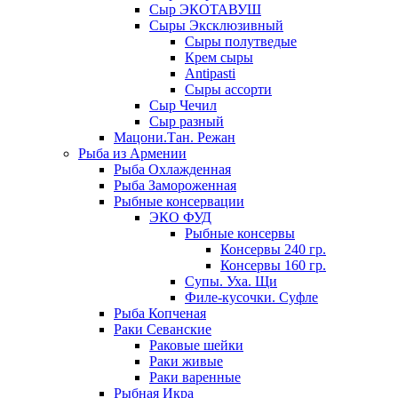
Сыр ЭКОТАВУШ
Сыры Эксклюзивный
Сыры полутведые
Крем сыры
Antipasti
Сыры ассорти
Сыр Чечил
Сыр разный
Мацони.Тан. Режан
Рыба из Армении
Рыба Охлажденная
Рыба Замороженная
Рыбные консервации
ЭКО ФУД
Рыбные консервы
Консервы 240 гр.
Консервы 160 гр.
Супы. Уха. Щи
Филе-кусочки. Суфле
Рыба Копченая
Раки Севанские
Раковые шейки
Раки живые
Раки варенные
Рыбная Икра