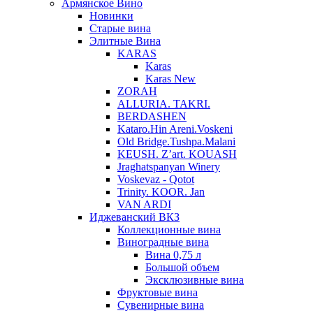
Армянское Вино
Новинки
Старые вина
Элитные Вина
KARAS
Karas
Karas New
ZORAH
ALLURIA. TAKRI.
BERDASHEN
Kataro.Hin Areni.Voskeni
Old Bridge.Tushpa.Malani
KEUSH. Z’art. KOUASH
Jraghatspanyan Winery
Voskevaz - Qotot
Trinity. KOOR. Jan
VAN ARDI
Иджеванский ВКЗ
Коллекционные вина
Виноградные вина
Вина 0,75 л
Большой объем
Эксклюзивные вина
Фруктовые вина
Cувенирные вина