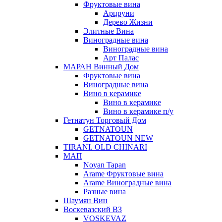
Фруктовые вина
Арцруни
Дерево Жизни
Элитные Вина
Виноградные вина
Виноградные вина
Арт Палас
МАРАН Винный Дом
Фруктовые вина
Виноградные вина
Вино в керамике
Вино в керамике
Вино в керамике п/у
Гетнатун Торговый Дом
GETNATOUN
GETNATOUN NEW
TIRANI. OLD CHINARI
МАП
Noyan Tapan
Arame Фруктовые вина
Arame Виноградные вина
Разные вина
Шаумян Вин
Воскевазский ВЗ
VOSKEVAZ