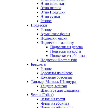
Этно жилетки
Этно шапки
Этно Подушки
Этно сумки
Разное
Подвески
Разное
Армянские буквы
Подвески маски
Подвески в машину
Подвески из дерева
Подвески из кости
Подвески из эбонита
Подвески Ностальгия
Браслеты
Разное
Браслеты из бисера
Кожаные браслеты
Тандыр, Мангал, Шампура
Тандыр, мангал
Шампура для шашлыка
Четки (Тзбех)
Четки из кости
Четки из эбонита
Четки из обсидиана