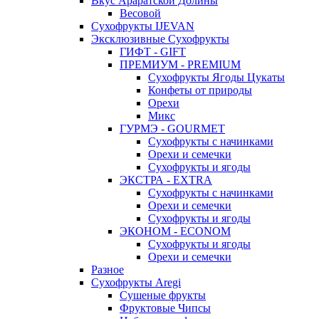
Вкус Араратской Долины
Весовой
Сухофрукты IJEVAN
Эксклюзивные Сухофрукты
ГИФТ - GIFT
ПРЕМИУМ - PREMIUM
Сухофрукты Ягоды Цукаты
Конфеты от природы
Орехи
Микс
ГУРМЭ - GOURMET
Сухофрукты с начинками
Орехи и семечки
Сухофрукты и ягоды
ЭКСТРА - EXTRA
Сухофрукты с начинками
Орехи и семечки
Сухофрукты и ягоды
ЭКОНОМ - ECONOM
Сухофрукты и ягоды
Орехи и семечки
Разное
Сухофрукты Aregi
Сушеные фрукты
Фруктовые Чипсы