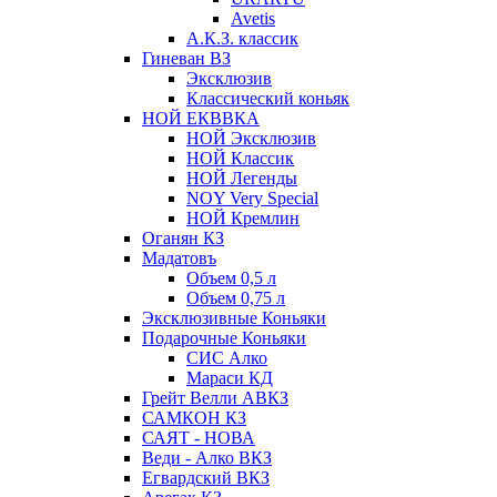
Avetis
А.К.З. классик
Гиневан ВЗ
Эксклюзив
Классический коньяк
НОЙ ЕКВВКА
НОЙ Эксклюзив
НОЙ Классик
НОЙ Легенды
NOY Very Speсial
НОЙ Кремлин
Оганян КЗ
Мадатовъ
Объем 0,5 л
Объем 0,75 л
Эксклюзивные Коньяки
Подарочные Коньяки
СИС Алко
Мараси КД
Грейт Велли АВКЗ
САМКОН КЗ
САЯТ - НОВА
Веди - Алко ВКЗ
Егвардский ВКЗ