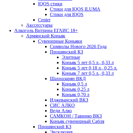
IQOS стики
Стики для IQOS ILUMA
Стики для IQOS
Сenter
Акссессуары
Алкоголь Витрина ЕГАИС 18+
Армянский Коньяк
Сувенирные Коньяки
Символы Нового 2026 Года
Прошянский КЗ
Элитные
Коньяк 5 лет 0,5 л., 0,33 л
Коньяк 5 лет 0,18 л., 0,25 л.
Коньяк 7 лет 0,5 л., 0,33 л
Шахназарян ВКД
Коньяк 0,5 л
Коньяк 0,25 л
Коньяк 0,70 л
Иджеванский ВКЗ
СИС АЛКО
Веди Алко
САМКОН / Тавинко ВКЗ
Коньяк сувенирный Сабля
Прошянский КЗ
Эксклюзив