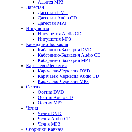
Адыгея MP3
Дагестан
Дагестан DVD
Дагестан Audio CD
Дагестан MP3
Ингушетия
Ингушетия Audio CD
Ингушетия MP3
Кабардино-Балкария
Кабардино-Балкария DVD
Кабардино-Балкария Audio CD
Кабардино-Балкария MP3
Карачаево-Черкесия
Карачаево-Черкесия DVD
Карачаево-Черкесия Audio CD
Карачаево-Черкесия MP3
Осетия
Осетия DVD
Осетия Audio CD
Осетия MP3
Чечня
Чечня DVD
Чечня Audio CD
Чечня MP3
Сборники Кавказа