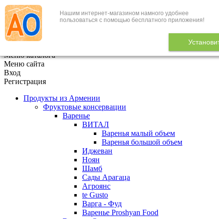
Нашим интернет-магазином намного удобнее
+7 (495) 646-888-1
пользоваться с помощью бесплатного приложения!
В корзине
0
товаров
Установи
x
Меню каталога
Меню сайта
Вход
Регистрация
Продукты из Армении
Фруктовые консервации
Варенье
ВИТАЛ
Варенья малый объем
Варенья большой объем
Иджеван
Ноян
Шамб
Сады Арагаца
Агроянс
te Gusto
Варга - Фуд
Варенье Proshyan Food