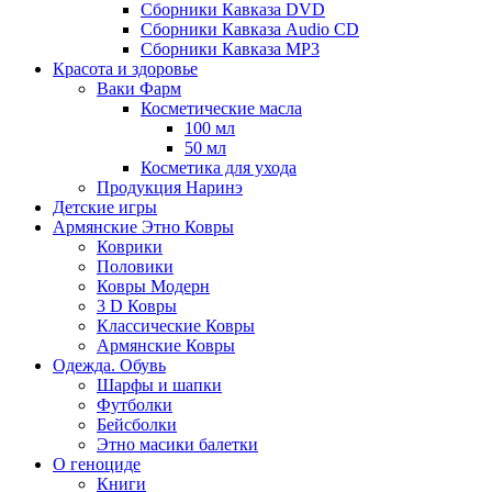
Сборники Кавказа DVD
Сборники Кавказа Audio CD
Сборники Кавказа MP3
Красота и здоровье
Ваки Фарм
Косметические масла
100 мл
50 мл
Косметика для ухода
Продукция Наринэ
Детские игры
Армянские Этно Ковры
Коврики
Половики
Ковры Модерн
3 D Ковры
Классические Ковры
Армянские Ковры
Одежда. Обувь
Шарфы и шапки
Футболки
Бейсболки
Этно масики балетки
О геноциде
Книги