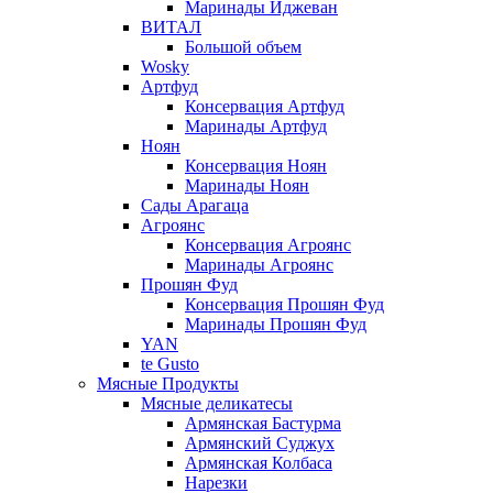
Маринады Иджеван
ВИТАЛ
Большой объем
Wosky
Артфуд
Консервация Артфуд
Маринады Артфуд
Ноян
Консервация Ноян
Маринады Ноян
Сады Арагаца
Агроянс
Консервация Агроянс
Маринады Агроянс
Прошян Фуд
Консервация Прошян Фуд
Маринады Прошян Фуд
YAN
te Gusto
Мясные Продукты
Мясные деликатесы
Армянская Бастурма
Армянский Суджух
Армянская Колбаса
Нарезки