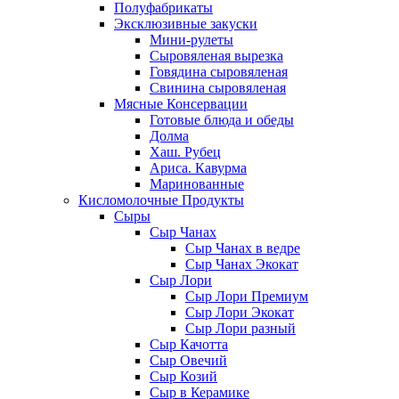
Полуфабрикаты
Эксклюзивные закуски
Мини-рулеты
Сыровяленая вырезка
Говядина сыровяленая
Свинина сыровяленая
Мясные Консервации
Готовые блюда и обеды
Долма
Хаш. Рубец
Ариса. Кавурма
Маринованные
Кисломолочные Продукты
Сыры
Сыр Чанах
Сыр Чанах в ведре
Сыр Чанах Экокат
Сыр Лори
Сыр Лори Премиум
Сыр Лори Экокат
Сыр Лори разный
Сыр Качотта
Сыр Овечий
Сыр Козий
Сыр в Керамике