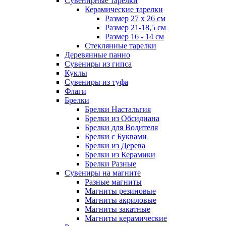
Сувенирные тарелки
Керамические тарелки
Размер 27 х 26 см
Размер 21-18,5 см
Размер 16 - 14 см
Стеклянные тарелки
Деревянные панно
Сувениры из гипса
Куклы
Сувениры из туфа
Флаги
Брелки
Брелки Настальгия
Брелки из Обсидиана
Брелки для Водителя
Брелки с Буквами
Брелки из Дерева
Брелки из Керамики
Брелки Разные
Сувениры на магните
Разные магниты
Магниты резиновые
Магниты акриловые
Магниты закатные
Магниты керамические