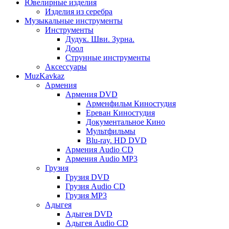
Ювелирные изделия
Изделия из серебра
Музыкальные инструменты
Инструменты
Дудук. Шви. Зурна.
Доол
Струнные инструменты
Аксессуары
MuzKavkaz
Армения
Армения DVD
Арменфильм Киностудия
Ереван Киностудия
Документальное Кино
Мультфильмы
Blu-ray. HD DVD
Армения Audio CD
Армения Audio MP3
Грузия
Грузия DVD
Грузия Audio CD
Грузия MP3
Адыгея
Адыгея DVD
Адыгея Audio CD