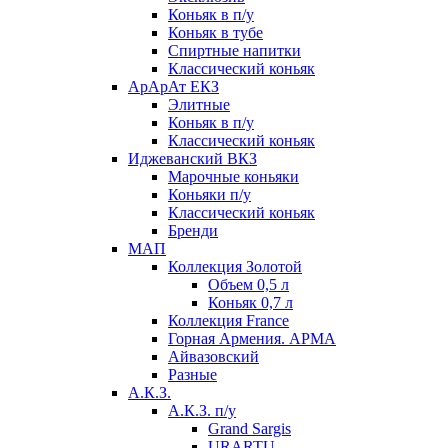
Коньяк в п/у
Коньяк в тубе
Спиртные напитки
Классический коньяк
АрАрАт ЕКЗ
Элитные
Коньяк в п/у
Классический коньяк
Иджеванский ВКЗ
Марочные коньяки
Коньяки п/у
Классический коньяк
Бренди
МАП
Коллекция Золотой
Объем 0,5 л
Коньяк 0,7 л
Коллекция France
Горная Армения. АРМА
Айвазовский
Разные
А.К.З.
А.К.З. п/у
Grand Sargis
URARTU