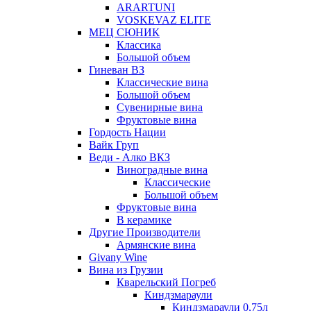
ARARTUNI
VOSKEVAZ ELITE
МЕЦ СЮНИК
Классика
Большой объем
Гиневан ВЗ
Классические вина
Большой объем
Сувенирные вина
Фруктовые вина
Гордость Нации
Вайк Груп
Веди - Алко ВКЗ
Виноградные вина
Классические
Большой объем
Фруктовые вина
В керамике
Другие Производители
Армянские вина
Givany Wine
Вина из Грузии
Кварельский Погреб
Киндзмараули
Киндзмараули 0,75л