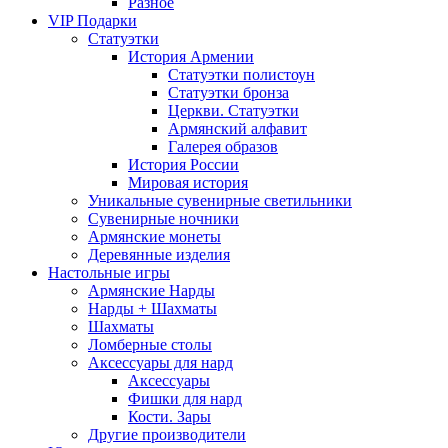
Разное
VIP Подарки
Статуэтки
История Армении
Статуэтки полистоун
Статуэтки бронза
Церкви. Статуэтки
Армянский алфавит
Галерея образов
История России
Мировая история
Уникальные сувенирные светильники
Сувенирные ночники
Армянские монеты
Деревянные изделия
Настольные игры
Армянские Нарды
Нарды + Шахматы
Шахматы
Ломберные столы
Аксессуары для нард
Аксессуары
Фишки для нард
Кости. Зары
Другие производители