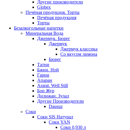
Другие производители
Globex
Печёная продукция. Торты
Печёная продукция
Торты
Безалкогольные напитки
Минеральная Вода
Джермук. Бюрег
Джермук
Джермук классика
Со вкусом лимона
Бюрег
Татни
Бжни. Ной
Гарни
Апаран
Ararat. Well Still
Бон Жур
Дилижан. Зулал
Другие Производители
Dausuz
Соки
Соки SIS Натурал
Соки YAN
Соки 0,930 л