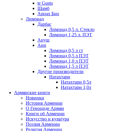
te Gusto
Шамб
Арцах Био
Лимонад
Дарбас
Лимонад 0,5 л. Стекло
Лимонад 1,25 л. ПЭТ
Ануш
Ани
Лимонад 0,5 л ст
Лимонад 0,5 л ПЭТ
Лимонад 1,0 л ПЭТ
Лимонад 1,5 л ПЭТ
Другие производители
Натахтари
Натахтари 0,5л
Натахтари 1,0л
Армянские книги
Новинки
История Армении
О Геноциде Армян
Книги об Армении
Иcкусство и культура
Поэзия Армении
Религия Армении