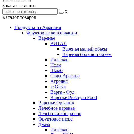
Заказать звонок
x
Каталог товаров
Продукты из Армении
Фруктовые консервации
Варенье
ВИТАЛ
Варенья малый объем
Варенья большой объем
Иджеван
Ноян
Шамб
Сады Арагаца
Агроянс
te Gusto
Варга - Фуд
Варенье Proshyan Food
Варенье Органик
Лечебное варенье
Лечебный конфитюр
Фруктовое пюре
Джем
Иджеван