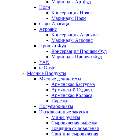
Маринады Артфуд
Ноян
Консервация Ноян
Маринады Ноян
Сады Арагаца
Агроянс
Консервация Агроянс
Маринады Агроянс
Прошян Фуд
Консервация Прошян Фуд
Маринады Прошян Фуд
YAN
te Gusto
Мясные Продукты
Мясные деликатесы
Армянская Бастурма
Армянский Суджух
Армянская Колбаса
Нарезки
Полуфабрикаты
Эксклюзивные закуски
Мини-рулеты
Сыровяленая вырезка
Говядина сыровяленая
Свинина сыровяленая