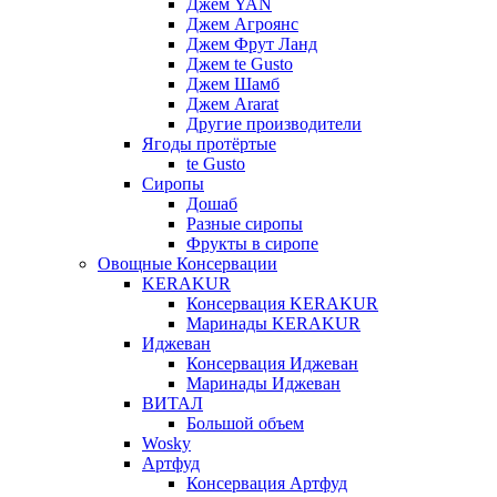
Джем YAN
Джем Агроянс
Джем Фрут Ланд
Джем te Gusto
Джем Шамб
Джем Ararat
Другие производители
Ягоды протёртые
te Gusto
Сиропы
Дошаб
Разные сиропы
Фрукты в сиропе
Овощные Консервации
KERAKUR
Консервация KERAKUR
Маринады KERAKUR
Иджеван
Консервация Иджеван
Маринады Иджеван
ВИТАЛ
Большой объем
Wosky
Артфуд
Консервация Артфуд