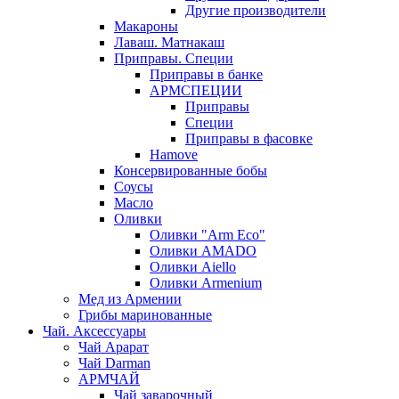
Другие производители
Макароны
Лаваш. Матнакаш
Приправы. Специи
Приправы в банке
АРМСПЕЦИИ
Приправы
Специи
Приправы в фасовке
Hamove
Консервированные бобы
Соусы
Масло
Оливки
Оливки "Arm Eco"
Оливки AMADO
Оливки Aiello
Оливки Armenium
Мед из Армении
Грибы маринованные
Чай. Аксессуары
Чай Арарат
Чай Darman
АРМЧАЙ
Чай заварочный