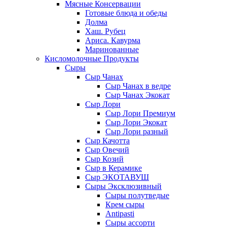
Мясные Консервации
Готовые блюда и обеды
Долма
Хаш. Рубец
Ариса. Кавурма
Маринованные
Кисломолочные Продукты
Сыры
Сыр Чанах
Сыр Чанах в ведре
Сыр Чанах Экокат
Сыр Лори
Сыр Лори Премиум
Сыр Лори Экокат
Сыр Лори разный
Сыр Качотта
Сыр Овечий
Сыр Козий
Сыр в Керамике
Сыр ЭКОТАВУШ
Сыры Эксклюзивный
Сыры полутведые
Крем сыры
Antipasti
Сыры ассорти