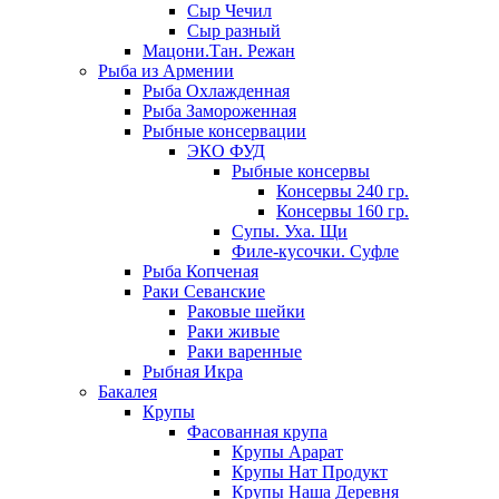
Сыр Чечил
Сыр разный
Мацони.Тан. Режан
Рыба из Армении
Рыба Охлажденная
Рыба Замороженная
Рыбные консервации
ЭКО ФУД
Рыбные консервы
Консервы 240 гр.
Консервы 160 гр.
Супы. Уха. Щи
Филе-кусочки. Суфле
Рыба Копченая
Раки Севанские
Раковые шейки
Раки живые
Раки варенные
Рыбная Икра
Бакалея
Крупы
Фасованная крупа
Крупы Арарат
Крупы Нат Продукт
Крупы Наша Деревня