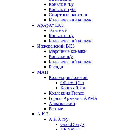
Коньяк в п/у
Коньяк в тубе
Спиртные напитки
Классический коньяк
АрАрАт ЕКЗ
Элитные
Коньяк в п/у
Классический коньяк
Иджеванский ВКЗ
Марочные коньяки
Коньяки п/у
Классический коньяк
Бренди
МАП
Коллекция Золотой
Объем 0,5 л
Коньяк 0,7 л
Коллекция France
Горная Армения. АРМА
Айвазовский
Разные
А.К.З.
А.К.З. п/у
Grand Sargis
URARTU