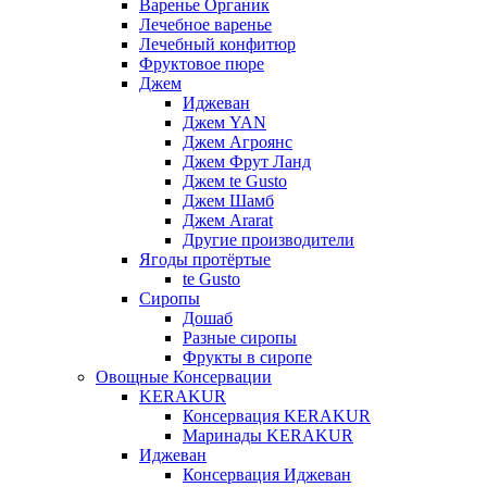
Варенье Органик
Лечебное варенье
Лечебный конфитюр
Фруктовое пюре
Джем
Иджеван
Джем YAN
Джем Агроянс
Джем Фрут Ланд
Джем te Gusto
Джем Шамб
Джем Ararat
Другие производители
Ягоды протёртые
te Gusto
Сиропы
Дошаб
Разные сиропы
Фрукты в сиропе
Овощные Консервации
KERAKUR
Консервация KERAKUR
Маринады KERAKUR
Иджеван
Консервация Иджеван