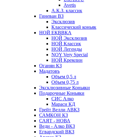
Avetis
А.К.З. классик
Гиневан ВЗ
Эксклюзив
Классический коньяк
НОЙ ЕКВВКА
НОЙ Эксклюзив
НОЙ Классик
НОЙ Легенды
NOY Very Speсial
НОЙ Кремлин
Оганян КЗ
Мадатовъ
Объем 0,5 л
Объем 0,75 л
Эксклюзивные Коньяки
Подарочные Коньяки
СИС Алко
Мараси КД
Грейт Велли АВКЗ
САМКОН КЗ
САЯТ - НОВА
Веди - Алко ВКЗ
Егвардский ВКЗ