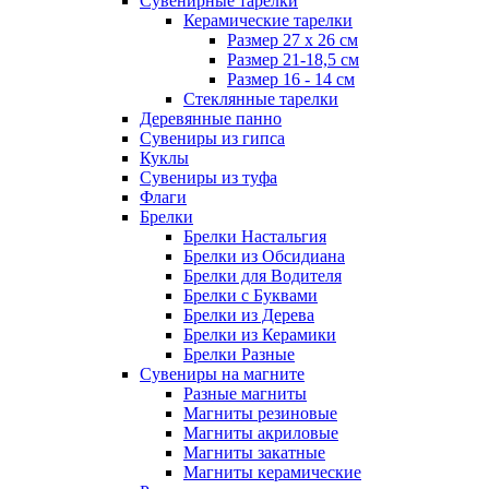
Сувенирные тарелки
Керамические тарелки
Размер 27 х 26 см
Размер 21-18,5 см
Размер 16 - 14 см
Стеклянные тарелки
Деревянные панно
Сувениры из гипса
Куклы
Сувениры из туфа
Флаги
Брелки
Брелки Настальгия
Брелки из Обсидиана
Брелки для Водителя
Брелки с Буквами
Брелки из Дерева
Брелки из Керамики
Брелки Разные
Сувениры на магните
Разные магниты
Магниты резиновые
Магниты акриловые
Магниты закатные
Магниты керамические