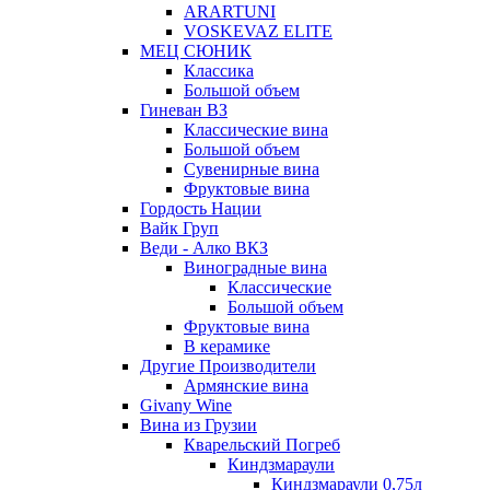
ARARTUNI
VOSKEVAZ ELITE
МЕЦ СЮНИК
Классика
Большой объем
Гиневан ВЗ
Классические вина
Большой объем
Сувенирные вина
Фруктовые вина
Гордость Нации
Вайк Груп
Веди - Алко ВКЗ
Виноградные вина
Классические
Большой объем
Фруктовые вина
В керамике
Другие Производители
Армянские вина
Givany Wine
Вина из Грузии
Кварельский Погреб
Киндзмараули
Киндзмараули 0,75л