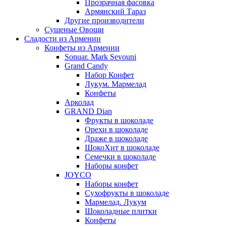
Прозрачная фасовка
Армянский Тараз
Другие производители
Сушеные Овощи
Сладости из Армении
Конфеты из Армении
Sonuar. Mark Sevouni
Grand Candy
Набор Конфет
Лукум. Мармелад
Конфеты
Арколад
GRAND Dian
Фрукты в шоколаде
Орехи в шоколаде
Драже в шоколаде
ШокоХит в шоколаде
Семечки в шоколаде
Наборы конфет
JOYCO
Наборы конфет
Сухофрукты в шоколаде
Мармелад. Лукум
Шоколадные плитки
Конфеты