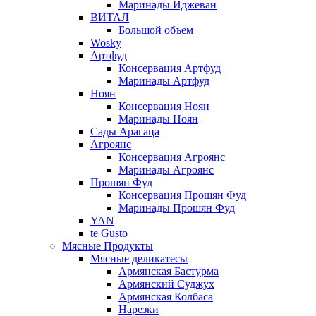
Маринады Иджеван
ВИТАЛ
Большой объем
Wosky
Артфуд
Консервация Артфуд
Маринады Артфуд
Ноян
Консервация Ноян
Маринады Ноян
Сады Арагаца
Агроянс
Консервация Агроянс
Маринады Агроянс
Прошян Фуд
Консервация Прошян Фуд
Маринады Прошян Фуд
YAN
te Gusto
Мясные Продукты
Мясные деликатесы
Армянская Бастурма
Армянский Суджух
Армянская Колбаса
Нарезки