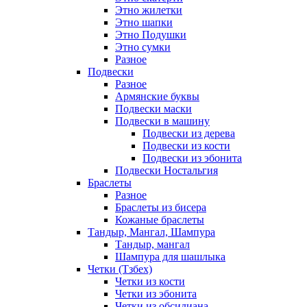
Этно жилетки
Этно шапки
Этно Подушки
Этно сумки
Разное
Подвески
Разное
Армянские буквы
Подвески маски
Подвески в машину
Подвески из дерева
Подвески из кости
Подвески из эбонита
Подвески Ностальгия
Браслеты
Разное
Браслеты из бисера
Кожаные браслеты
Тандыр, Мангал, Шампура
Тандыр, мангал
Шампура для шашлыка
Четки (Тзбех)
Четки из кости
Четки из эбонита
Четки из обсидиана