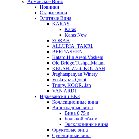
Армянское Вино
Новинки
Старые вина
Элитные Вина
KARAS
Karas
Karas New
ZORAH
ALLURIA. TAKRI.
BERDASHEN
Kataro.Hin Areni.Voskeni
Old Bridge.Tushpa.Malani
KEUSH. Z’art. KOUASH
Jraghatspanyan Winery
Voskevaz - Qotot
Trinity. KOOR. Jan
VAN ARDI
Иджеванский ВКЗ
Коллекционные вина
Виноградные вина
Вина 0,75 л
Большой объем
Эксклюзивные вина
Фруктовые вина
Cувенирные вина