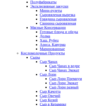
Полуфабрикаты
Эксклюзивные закуски
Мини-рулеты
Сыровяленая вырезка
Говядина сыровяленая
Свинина сыровяленая
Мясные Консервации
Готовые блюда и обеды
Долма
Хаш. Рубец
Ариса. Кавурма
Маринованные
Кисломолочные Продукты
Сыры
Сыр Чанах
Сыр Чанах в ведре
Сыр Чанах Экокат
Сыр Лори
Сыр Лори Премиум
Сыр Лори Экокат
Сыр Лори разный
Сыр Качотта
Сыр Овечий
Сыр Козий
Сыр в Керамике