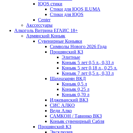
IQOS стики
Стики для IQOS ILUMA
Стики для IQOS
Сenter
Акссессуары
Алкоголь Витрина ЕГАИС 18+
Армянский Коньяк
Сувенирные Коньяки
Символы Нового 2026 Года
Прошянский КЗ
Элитные
Коньяк 5 лет 0,5 л., 0,33 л
Коньяк 5 лет 0,18 л., 0,25 л.
Коньяк 7 лет 0,5 л., 0,33 л
Шахназарян ВКД
Коньяк 0,5 л
Коньяк 0,25 л
Коньяк 0,70 л
Иджеванский ВКЗ
СИС АЛКО
Веди Алко
САМКОН / Тавинко ВКЗ
Коньяк сувенирный Сабля
Прошянский КЗ
Эксклюзив