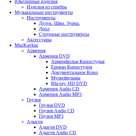
Ювелирные изделия
Изделия из серебра
Музыкальные инструменты
Инструменты
Дудук. Шви. Зурна.
Доол
Струнные инструменты
Аксессуары
MuzKavkaz
Армения
Армения DVD
Арменфильм Киностудия
Ереван Киностудия
Документальное Кино
Мультфильмы
Blu-ray. HD DVD
Армения Audio CD
Армения Audio MP3
Грузия
Грузия DVD
Грузия Audio CD
Грузия MP3
Адыгея
Адыгея DVD
Адыгея Audio CD