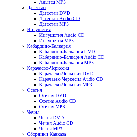
Адыгея MP3
Дагестан
Дагестан DVD
Дагестан Audio CD
Дагестан MP3
Ингушетия
Ингушетия Audio CD
Ингушетия MP3
Кабардино-Балкария
Кабардино-Балкария DVD
Кабардино-Балкария Audio CD
Кабардино-Балкария MP3
Карачаево-Черкесия
Карачаево-Черкесия DVD
Карачаево-Черкесия Audio CD
Карачаево-Черкесия MP3
Осетия
Осетия DVD
Осетия Audio CD
Осетия MP3
Чечня
Чечня DVD
Чечня Audio CD
Чечня MP3
Сборники Кавказа