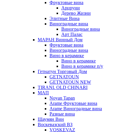
Фруктовые вина
Арцруни
Дерево Жизни
Элитные Вина
Виноградные вина
Виноградные вина
Арт Палас
МАРАН Винный Дом
Фруктовые вина
Виноградные вина
Вино в керамике
Вино в керамике
Вино в керамике п/у
Гетнатун Торговый Дом
GETNATOUN
GETNATOUN NEW
TIRANI. OLD CHINARI
МАП
Noyan Tapan
Arame Фруктовые вина
Arame Виноградные вина
Разные вина
Шаумян Вин
Воскевазский ВЗ
VOSKEVAZ