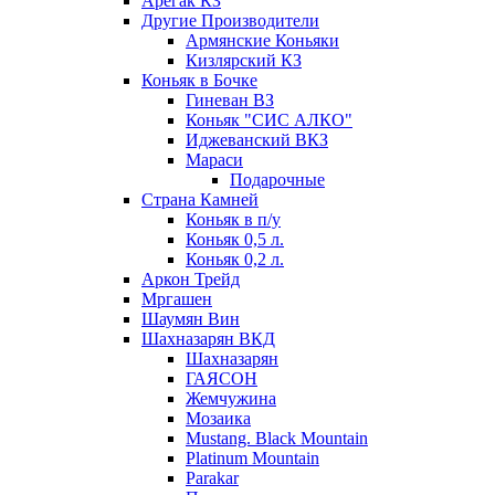
Арегак КЗ
Другие Производители
Армянские Коньяки
Кизлярский КЗ
Коньяк в Бочке
Гиневан ВЗ
Коньяк "СИС АЛКО"
Иджеванский ВКЗ
Мараси
Подарочные
Страна Камней
Коньяк в п/у
Коньяк 0,5 л.
Коньяк 0,2 л.
Аркон Трейд
Мргашен
Шаумян Вин
Шахназарян ВКД
Шахназарян
ГАЯСОН
Жемчужина
Мозаика
Mustang. Black Mountain
Platinum Mountain
Parakar