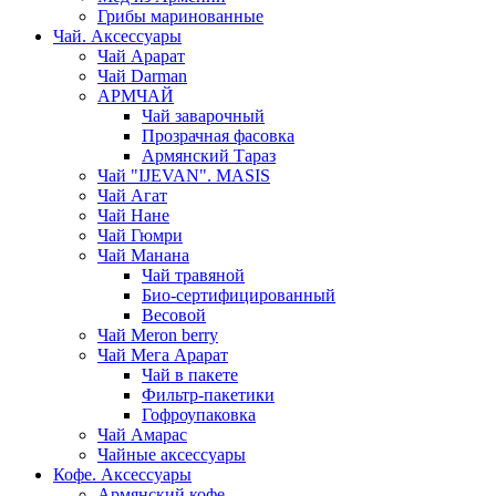
Грибы маринованные
Чай. Аксессуары
Чай Арарат
Чай Darman
АРМЧАЙ
Чай заварочный
Прозрачная фасовка
Армянский Тараз
Чай "IJEVAN". MASIS
Чай Агат
Чай Нане
Чай Гюмри
Чай Манана
Чай травяной
Био-сертифицированный
Весовой
Чай Meron berry
Чай Мега Арарат
Чай в пакете
Фильтр-пакетики
Гофроупаковка
Чай Амарас
Чайные аксессуары
Кофе. Аксессуары
Армянский кофе