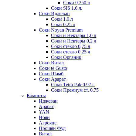
Соки 0,250 л
Соки SIS 1,6 л.
Соки Иджеван
Соки 1.0 л
Соки 0.25 л
Соки Noyan Premium
Соки и Нектары 1,0 л
Соки и Нектары 0,2 л
Соки стекло 0,75 л
Соки стекло 0,25 л
Соки Органик
Соки Витал
Соки te Gusto
Соки Шамб
Соки Арарат
Соки Tetra Pak 0,97л.
Соки Премиум ст. 0,75
Компоты
Иджеван
Арарат
YAN
Ноян
Агроянс
Прошян Фуд
Витал