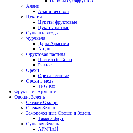
Наборы сухофруктов
Алани
Алани весовой
Цукаты
Цукаты фруктовые
Цукаты разные
Сушеные ягоды
Чурчхела
Дары Армении
Ануш
Фруктовая пастила
Пастила te Gusto
Разное
Орехи
Орехи весовые
Орехи в меду
Te Gusto
Фрукты из Армении
Овощи. Зелень
Свежие Овощи
Свежая Зелень
Замороженные Овощи и Зелень
Тамара фрут
Сушеная Зелень
АРМЧАЙ