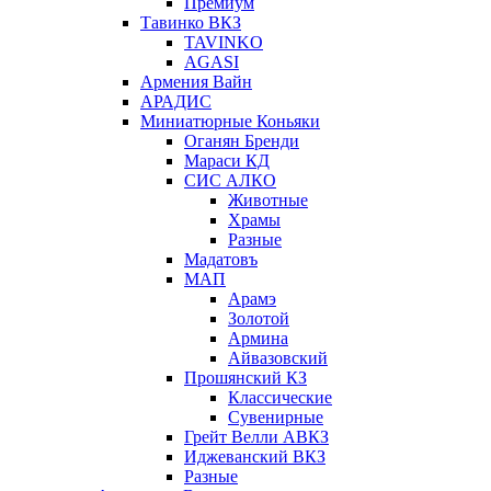
Премиум
Тавинко ВКЗ
TAVINKO
AGASI
Армения Вайн
АРАДИС
Миниатюрные Коньяки
Оганян Бренди
Мараси КД
СИС АЛКО
Животные
Храмы
Разные
Мадатовъ
МАП
Арамэ
Золотой
Армина
Айвазовский
Прошянский КЗ
Классические
Сувенирные
Грейт Велли АВКЗ
Иджеванский ВКЗ
Разные