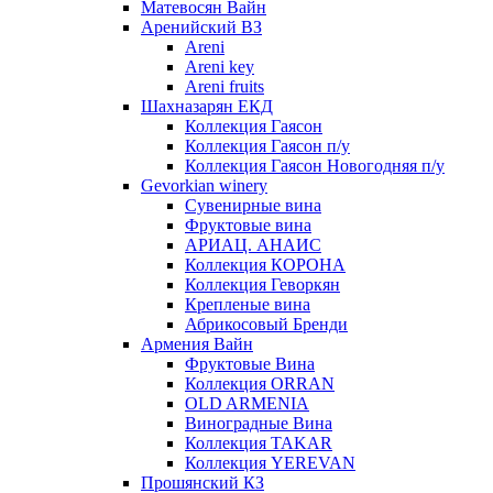
Матевосян Вайн
Аренийский ВЗ
Areni
Areni key
Areni fruits
Шахназарян ЕКД
Коллекция Гаясон
Коллекция Гаясон п/у
Коллекция Гаясон Новогодняя п/у
Gevorkian winery
Сувенирные вина
Фруктовые вина
АРИАЦ. АНАИС
Коллекция КОРОНА
Коллекция Геворкян
Крепленые вина
Абрикосовый Бренди
Армения Вайн
Фруктовые Вина
Коллекция ORRAN
OLD ARMENIA
Виноградные Вина
Коллекция TAKAR
Коллекция YEREVAN
Прошянский КЗ