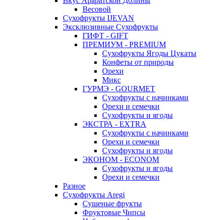
Вкус Араратской Долины
Весовой
Сухофрукты IJEVAN
Эксклюзивные Сухофрукты
ГИФТ - GIFT
ПРЕМИУМ - PREMIUM
Сухофрукты Ягоды Цукаты
Конфеты от природы
Орехи
Микс
ГУРМЭ - GOURMET
Сухофрукты с начинками
Орехи и семечки
Сухофрукты и ягоды
ЭКСТРА - EXTRA
Сухофрукты с начинками
Орехи и семечки
Сухофрукты и ягоды
ЭКОНОМ - ECONOM
Сухофрукты и ягоды
Орехи и семечки
Разное
Сухофрукты Aregi
Сушеные фрукты
Фруктовые Чипсы