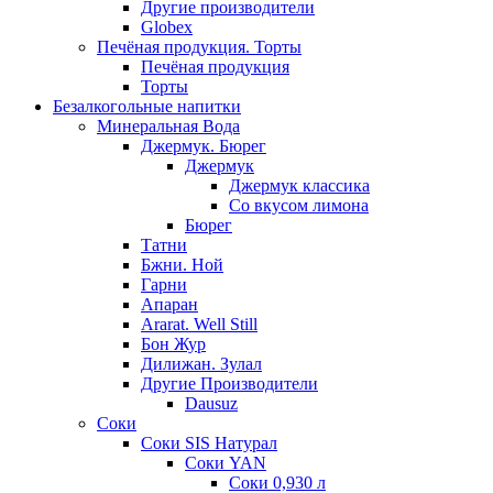
Другие производители
Globex
Печёная продукция. Торты
Печёная продукция
Торты
Безалкогольные напитки
Минеральная Вода
Джермук. Бюрег
Джермук
Джермук классика
Со вкусом лимона
Бюрег
Татни
Бжни. Ной
Гарни
Апаран
Ararat. Well Still
Бон Жур
Дилижан. Зулал
Другие Производители
Dausuz
Соки
Соки SIS Натурал
Соки YAN
Соки 0,930 л