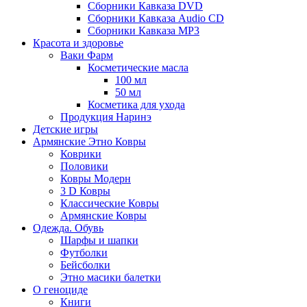
Сборники Кавказа DVD
Сборники Кавказа Audio CD
Сборники Кавказа MP3
Красота и здоровье
Ваки Фарм
Косметические масла
100 мл
50 мл
Косметика для ухода
Продукция Наринэ
Детские игры
Армянские Этно Ковры
Коврики
Половики
Ковры Модерн
3 D Ковры
Классические Ковры
Армянские Ковры
Одежда. Обувь
Шарфы и шапки
Футболки
Бейсболки
Этно масики балетки
О геноциде
Книги