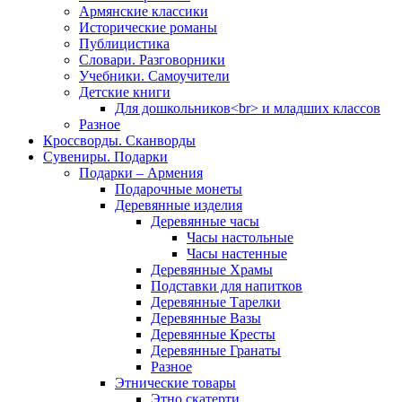
Армянские классики
Исторические романы
Публицистика
Словари. Разговорники
Учебники. Самоучители
Детские книги
Для дошкольников<br> и младших классов
Разное
Кроссворды. Сканворды
Сувениры. Подарки
Подарки – Армения
Подарочные монеты
Деревянные изделия
Деревянные часы
Часы настольные
Часы настенные
Деревянные Храмы
Подставки для напитков
Деревянные Тарелки
Деревянные Вазы
Деревянные Кресты
Деревянные Гранаты
Разное
Этнические товары
Этно скатерти