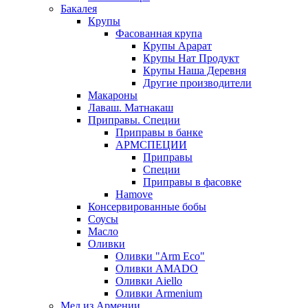
Бакалея
Крупы
Фасованная крупа
Крупы Арарат
Крупы Нат Продукт
Крупы Наша Деревня
Другие производители
Макароны
Лаваш. Матнакаш
Приправы. Специи
Приправы в банке
АРМСПЕЦИИ
Приправы
Специи
Приправы в фасовке
Hamove
Консервированные бобы
Соусы
Масло
Оливки
Оливки "Arm Eco"
Оливки AMADO
Оливки Aiello
Оливки Armenium
Мед из Армении