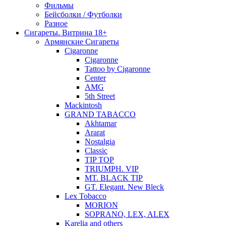
Фильмы
Бейсболки / Футболки
Разное
Сигареты. Витрина 18+
Армянские Сигареты
Cigaronne
Cigaronne
Tattoo by Cigaronne
Center
AMG
5th Street
Mackintosh
GRAND TABACCO
Akhtamar
Ararat
Nostalgia
Classic
TIP TOP
TRIUMPH. VIP
MT. BLACK TIP
GT. Elegant. New Bleck
Lex Tobacco
MORION
SOPRANO, LEX, ALEX
Karelia and others