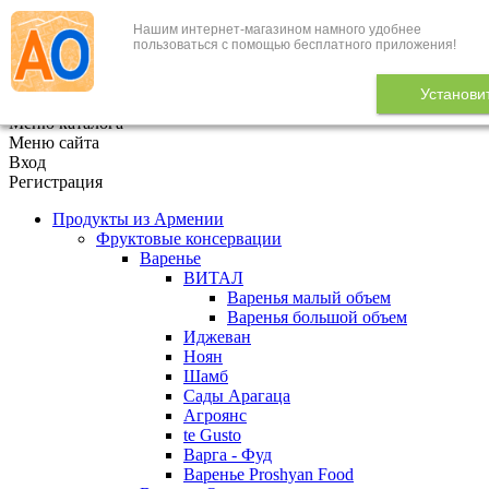
Нашим интернет-магазином намного удобнее
+7 (495) 646-888-1
пользоваться с помощью бесплатного приложения!
В корзине
0
товаров
Установи
x
Меню каталога
Меню сайта
Вход
Регистрация
Продукты из Армении
Фруктовые консервации
Варенье
ВИТАЛ
Варенья малый объем
Варенья большой объем
Иджеван
Ноян
Шамб
Сады Арагаца
Агроянс
te Gusto
Варга - Фуд
Варенье Proshyan Food