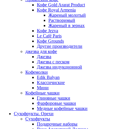
Кофе Gold Ararat Product
Кофе Royal Armenia
Жареный молотый
Растворимый
Жареный в зернах
Кофе Jezva
Le Café Paris
Кофе Grounds
Другие производители
джезва для кофе
Джезва
Джезва с песком
Джезва индукционной
Кофемолки
Edik Balyan
Классичиские
Мини
Кофейные чашки
Глиняные чашки
Фарфоровые чашки
Медные кофейные чашки
Сухофрукты. Орехи
Сухофрукты
Подарочные наборы