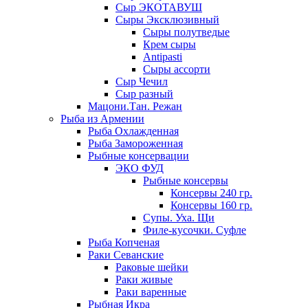
Сыр ЭКОТАВУШ
Сыры Эксклюзивный
Сыры полутведые
Крем сыры
Antipasti
Сыры ассорти
Сыр Чечил
Сыр разный
Мацони.Тан. Режан
Рыба из Армении
Рыба Охлажденная
Рыба Замороженная
Рыбные консервации
ЭКО ФУД
Рыбные консервы
Консервы 240 гр.
Консервы 160 гр.
Супы. Уха. Щи
Филе-кусочки. Суфле
Рыба Копченая
Раки Севанские
Раковые шейки
Раки живые
Раки варенные
Рыбная Икра