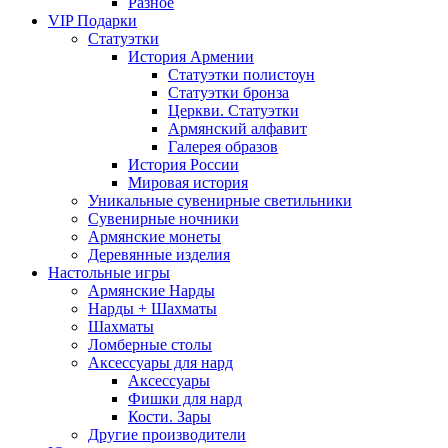
Разное
VIP Подарки
Статуэтки
История Армении
Статуэтки полистоун
Статуэтки бронза
Церкви. Статуэтки
Армянский алфавит
Галерея образов
История России
Мировая история
Уникальные сувенирные светильники
Сувенирные ночники
Армянские монеты
Деревянные изделия
Настольные игры
Армянские Нарды
Нарды + Шахматы
Шахматы
Ломберные столы
Аксессуары для нард
Аксессуары
Фишки для нард
Кости. Зары
Другие производители