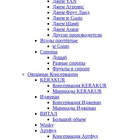
Джем YAN
Джем Агроянс
Джем Фрут Ланд
Джем te Gusto
Джем Шамб
Джем Ararat
Другие производители
Ягоды протёртые
te Gusto
Сиропы
Дошаб
Разные сиропы
Фрукты в сиропе
Овощные Консервации
KERAKUR
Консервация KERAKUR
Маринады KERAKUR
Иджеван
Консервация Иджеван
Маринады Иджеван
ВИТАЛ
Большой объем
Wosky
Артфуд
Консервация Артфуд