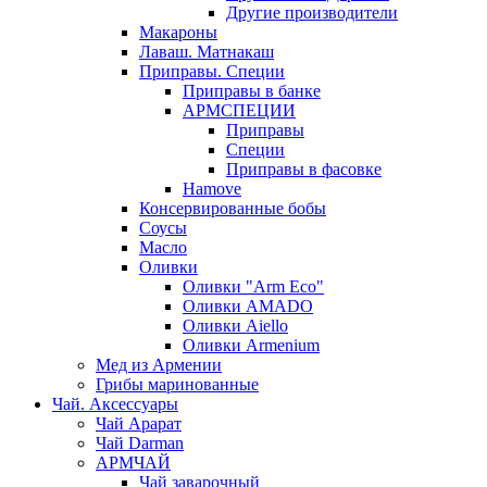
Другие производители
Макароны
Лаваш. Матнакаш
Приправы. Специи
Приправы в банке
АРМСПЕЦИИ
Приправы
Специи
Приправы в фасовке
Hamove
Консервированные бобы
Соусы
Масло
Оливки
Оливки "Arm Eco"
Оливки AMADO
Оливки Aiello
Оливки Armenium
Мед из Армении
Грибы маринованные
Чай. Аксессуары
Чай Арарат
Чай Darman
АРМЧАЙ
Чай заварочный