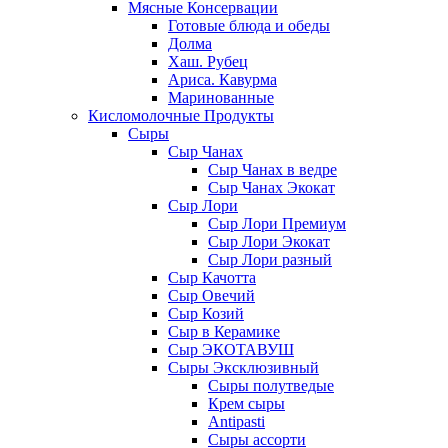
Мясные Консервации
Готовые блюда и обеды
Долма
Хаш. Рубец
Ариса. Кавурма
Маринованные
Кисломолочные Продукты
Сыры
Сыр Чанах
Сыр Чанах в ведре
Сыр Чанах Экокат
Сыр Лори
Сыр Лори Премиум
Сыр Лори Экокат
Сыр Лори разный
Сыр Качотта
Сыр Овечий
Сыр Козий
Сыр в Керамике
Сыр ЭКОТАВУШ
Сыры Эксклюзивный
Сыры полутведые
Крем сыры
Antipasti
Сыры ассорти