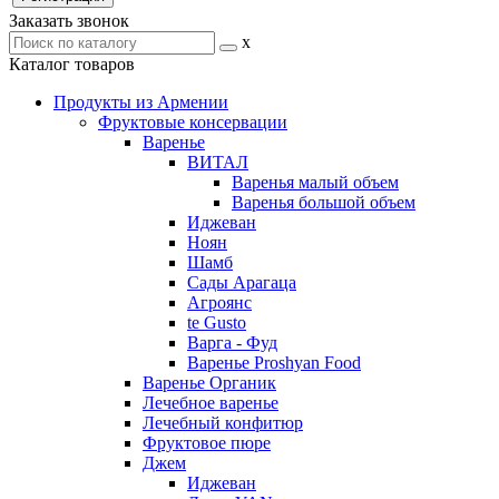
Заказать звонок
x
Каталог товаров
Продукты из Армении
Фруктовые консервации
Варенье
ВИТАЛ
Варенья малый объем
Варенья большой объем
Иджеван
Ноян
Шамб
Сады Арагаца
Агроянс
te Gusto
Варга - Фуд
Варенье Proshyan Food
Варенье Органик
Лечебное варенье
Лечебный конфитюр
Фруктовое пюре
Джем
Иджеван