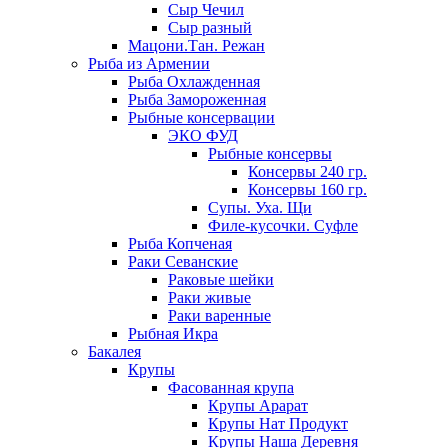
Сыр Чечил
Сыр разный
Мацони.Тан. Режан
Рыба из Армении
Рыба Охлажденная
Рыба Замороженная
Рыбные консервации
ЭКО ФУД
Рыбные консервы
Консервы 240 гр.
Консервы 160 гр.
Супы. Уха. Щи
Филе-кусочки. Суфле
Рыба Копченая
Раки Севанские
Раковые шейки
Раки живые
Раки варенные
Рыбная Икра
Бакалея
Крупы
Фасованная крупа
Крупы Арарат
Крупы Нат Продукт
Крупы Наша Деревня