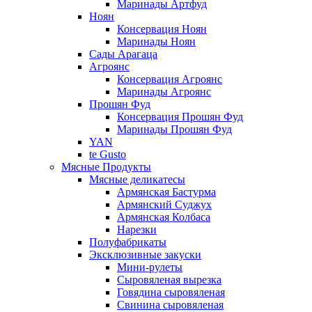
Маринады Артфуд
Ноян
Консервация Ноян
Маринады Ноян
Сады Арагаца
Агроянс
Консервация Агроянс
Маринады Агроянс
Прошян Фуд
Консервация Прошян Фуд
Маринады Прошян Фуд
YAN
te Gusto
Мясные Продукты
Мясные деликатесы
Армянская Бастурма
Армянский Суджух
Армянская Колбаса
Нарезки
Полуфабрикаты
Эксклюзивные закуски
Мини-рулеты
Сыровяленая вырезка
Говядина сыровяленая
Свинина сыровяленая