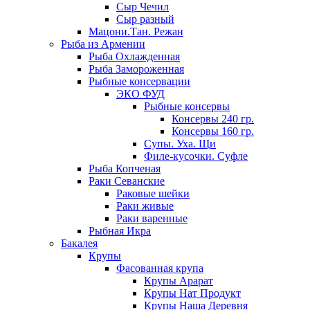
Сыр Чечил
Сыр разный
Мацони.Тан. Режан
Рыба из Армении
Рыба Охлажденная
Рыба Замороженная
Рыбные консервации
ЭКО ФУД
Рыбные консервы
Консервы 240 гр.
Консервы 160 гр.
Супы. Уха. Щи
Филе-кусочки. Суфле
Рыба Копченая
Раки Севанские
Раковые шейки
Раки живые
Раки варенные
Рыбная Икра
Бакалея
Крупы
Фасованная крупа
Крупы Арарат
Крупы Нат Продукт
Крупы Наша Деревня