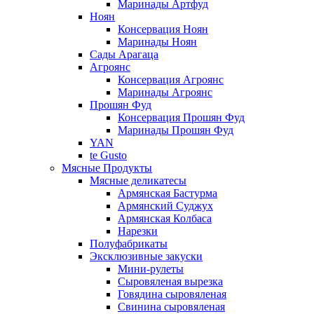
Маринады Артфуд
Ноян
Консервация Ноян
Маринады Ноян
Сады Арагаца
Агроянс
Консервация Агроянс
Маринады Агроянс
Прошян Фуд
Консервация Прошян Фуд
Маринады Прошян Фуд
YAN
te Gusto
Мясные Продукты
Мясные деликатесы
Армянская Бастурма
Армянский Суджух
Армянская Колбаса
Нарезки
Полуфабрикаты
Эксклюзивные закуски
Мини-рулеты
Сыровяленая вырезка
Говядина сыровяленая
Свинина сыровяленая