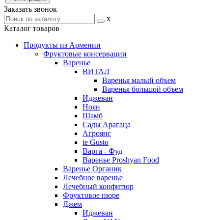
Заказать звонок
x
Каталог товаров
Продукты из Армении
Фруктовые консервации
Варенье
ВИТАЛ
Варенья малый объем
Варенья большой объем
Иджеван
Ноян
Шамб
Сады Арагаца
Агроянс
te Gusto
Варга - Фуд
Варенье Proshyan Food
Варенье Органик
Лечебное варенье
Лечебный конфитюр
Фруктовое пюре
Джем
Иджеван