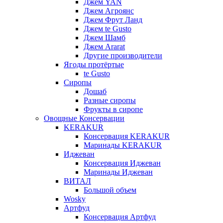
Джем YAN
Джем Агроянс
Джем Фрут Ланд
Джем te Gusto
Джем Шамб
Джем Ararat
Другие производители
Ягоды протёртые
te Gusto
Сиропы
Дошаб
Разные сиропы
Фрукты в сиропе
Овощные Консервации
KERAKUR
Консервация KERAKUR
Маринады KERAKUR
Иджеван
Консервация Иджеван
Маринады Иджеван
ВИТАЛ
Большой объем
Wosky
Артфуд
Консервация Артфуд