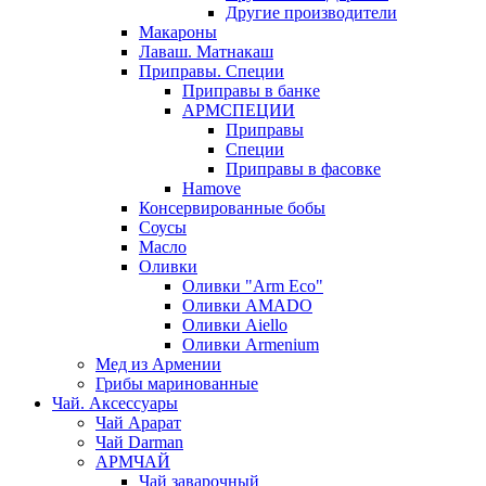
Другие производители
Макароны
Лаваш. Матнакаш
Приправы. Специи
Приправы в банке
АРМСПЕЦИИ
Приправы
Специи
Приправы в фасовке
Hamove
Консервированные бобы
Соусы
Масло
Оливки
Оливки "Arm Eco"
Оливки AMADO
Оливки Aiello
Оливки Armenium
Мед из Армении
Грибы маринованные
Чай. Аксессуары
Чай Арарат
Чай Darman
АРМЧАЙ
Чай заварочный