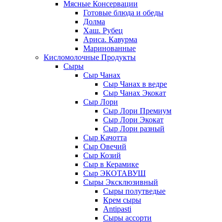
Мясные Консервации
Готовые блюда и обеды
Долма
Хаш. Рубец
Ариса. Кавурма
Маринованные
Кисломолочные Продукты
Сыры
Сыр Чанах
Сыр Чанах в ведре
Сыр Чанах Экокат
Сыр Лори
Сыр Лори Премиум
Сыр Лори Экокат
Сыр Лори разный
Сыр Качотта
Сыр Овечий
Сыр Козий
Сыр в Керамике
Сыр ЭКОТАВУШ
Сыры Эксклюзивный
Сыры полутведые
Крем сыры
Antipasti
Сыры ассорти