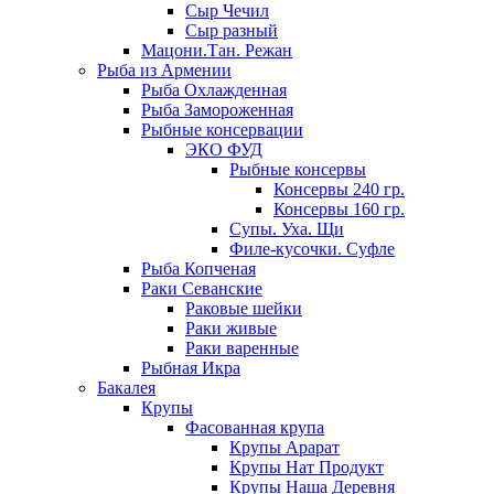
Сыр Чечил
Сыр разный
Мацони.Тан. Режан
Рыба из Армении
Рыба Охлажденная
Рыба Замороженная
Рыбные консервации
ЭКО ФУД
Рыбные консервы
Консервы 240 гр.
Консервы 160 гр.
Супы. Уха. Щи
Филе-кусочки. Суфле
Рыба Копченая
Раки Севанские
Раковые шейки
Раки живые
Раки варенные
Рыбная Икра
Бакалея
Крупы
Фасованная крупа
Крупы Арарат
Крупы Нат Продукт
Крупы Наша Деревня