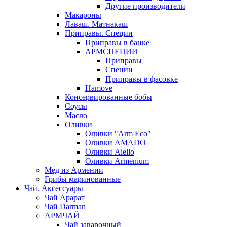
Другие производители
Макароны
Лаваш. Матнакаш
Приправы. Специи
Приправы в банке
АРМСПЕЦИИ
Приправы
Специи
Приправы в фасовке
Hamove
Консервированные бобы
Соусы
Масло
Оливки
Оливки "Arm Eco"
Оливки AMADO
Оливки Aiello
Оливки Armenium
Мед из Армении
Грибы маринованные
Чай. Аксессуары
Чай Арарат
Чай Darman
АРМЧАЙ
Чай заварочный