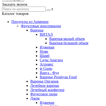
Заказать звонок
x
Каталог товаров
Продукты из Армении
Фруктовые консервации
Варенье
ВИТАЛ
Варенья малый объем
Варенья большой объем
Иджеван
Ноян
Шамб
Сады Арагаца
Агроянс
te Gusto
Варга - Фуд
Варенье Proshyan Food
Варенье Органик
Лечебное варенье
Лечебный конфитюр
Фруктовое пюре
Джем
Иджеван