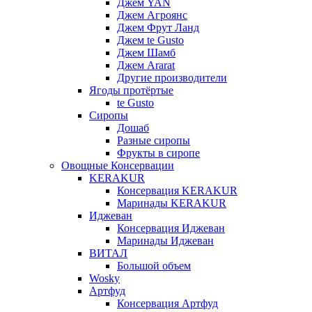
Джем YAN
Джем Агроянс
Джем Фрут Ланд
Джем te Gusto
Джем Шамб
Джем Ararat
Другие производители
Ягоды протёртые
te Gusto
Сиропы
Дошаб
Разные сиропы
Фрукты в сиропе
Овощные Консервации
KERAKUR
Консервация KERAKUR
Маринады KERAKUR
Иджеван
Консервация Иджеван
Маринады Иджеван
ВИТАЛ
Большой объем
Wosky
Артфуд
Консервация Артфуд