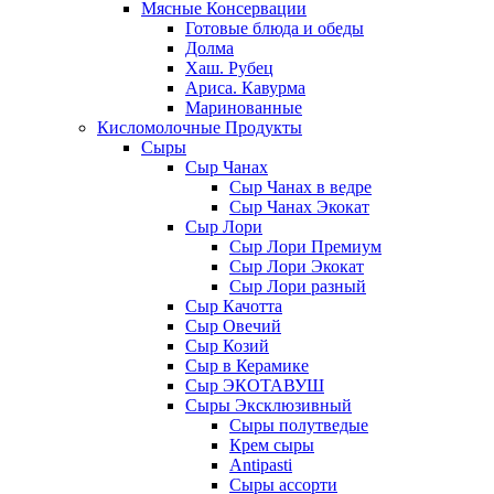
Мясные Консервации
Готовые блюда и обеды
Долма
Хаш. Рубец
Ариса. Кавурма
Маринованные
Кисломолочные Продукты
Сыры
Сыр Чанах
Сыр Чанах в ведре
Сыр Чанах Экокат
Сыр Лори
Сыр Лори Премиум
Сыр Лори Экокат
Сыр Лори разный
Сыр Качотта
Сыр Овечий
Сыр Козий
Сыр в Керамике
Сыр ЭКОТАВУШ
Сыры Эксклюзивный
Сыры полутведые
Крем сыры
Antipasti
Сыры ассорти