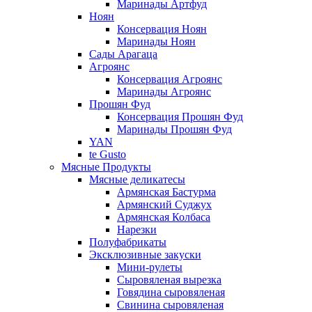
Маринады Артфуд
Ноян
Консервация Ноян
Маринады Ноян
Сады Арагаца
Агроянс
Консервация Агроянс
Маринады Агроянс
Прошян Фуд
Консервация Прошян Фуд
Маринады Прошян Фуд
YAN
te Gusto
Мясные Продукты
Мясные деликатесы
Армянская Бастурма
Армянский Суджух
Армянская Колбаса
Нарезки
Полуфабрикаты
Эксклюзивные закуски
Мини-рулеты
Сыровяленая вырезка
Говядина сыровяленая
Свинина сыровяленая