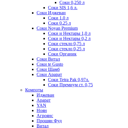
Соки 0,250 л
Соки SIS 1,6 л.
Соки Иджеван
Соки 1.0 л
Соки 0.25 л
Соки Noyan Premium
Соки и Нектары 1,0 л
Соки и Нектары 0,2 л
Соки стекло 0,75 л
Соки стекло 0,25 л
Соки Органик
Соки Витал
Соки te Gusto
Соки Шамб
Соки Арарат
Соки Tetra Pak 0,97л.
Соки Премиум ст. 0,75
Компоты
Иджеван
Арарат
YAN
Ноян
Агроянс
Прошян Фуд
Витал