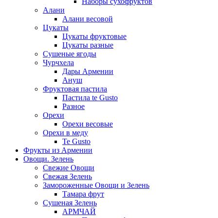
Наборы сухофруктов
Алани
Алани весовой
Цукаты
Цукаты фруктовые
Цукаты разные
Сушеные ягоды
Чурчхела
Дары Армении
Ануш
Фруктовая пастила
Пастила te Gusto
Разное
Орехи
Орехи весовые
Орехи в меду
Te Gusto
Фрукты из Армении
Овощи. Зелень
Свежие Овощи
Свежая Зелень
Замороженные Овощи и Зелень
Тамара фрут
Сушеная Зелень
АРМЧАЙ