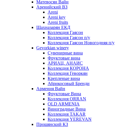
Матевосян Вайн
Аренийский ВЗ
Areni
Areni key
Areni fruits
Шахназарян ЕКД
Коллекция Гаясон
Коллекция Гаясон п/у
Коллекция Гаясон Новогодняя п/у
Gevorkian winery
Сувенирные вина
Фруктовые вина
АРИАЦ. АНАИС
Коллекция КОРОНА
Коллекция Геворкян
Крепленые вина
Абрикосовый Бренди
Армения Вайн
Фруктовые Вина
Коллекция ORRAN
OLD ARMENIA
Виноградные Вина
Коллекция TAKAR
Коллекция YEREVAN
Прошянский КЗ