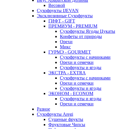
Вкус Араратской Долины
Весовой
Сухофрукты IJEVAN
Эксклюзивные Сухофрукты
ГИФТ - GIFT
ПРЕМИУМ - PREMIUM
Сухофрукты Ягоды Цукаты
Конфеты от природы
Орехи
Микс
ГУРМЭ - GOURMET
Сухофрукты с начинками
Орехи и семечки
Сухофрукты и ягоды
ЭКСТРА - EXTRA
Сухофрукты с начинками
Орехи и семечки
Сухофрукты и ягоды
ЭКОНОМ - ECONOM
Сухофрукты и ягоды
Орехи и семечки
Разное
Сухофрукты Aregi
Сушеные фрукты
Фруктовые Чипсы