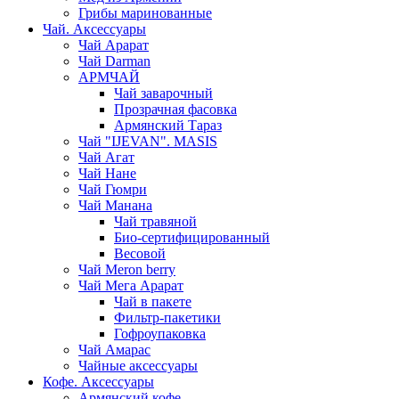
Грибы маринованные
Чай. Аксессуары
Чай Арарат
Чай Darman
АРМЧАЙ
Чай заварочный
Прозрачная фасовка
Армянский Тараз
Чай "IJEVAN". MASIS
Чай Агат
Чай Нане
Чай Гюмри
Чай Манана
Чай травяной
Био-сертифицированный
Весовой
Чай Meron berry
Чай Мега Арарат
Чай в пакете
Фильтр-пакетики
Гофроупаковка
Чай Амарас
Чайные аксессуары
Кофе. Аксессуары
Армянский кофе