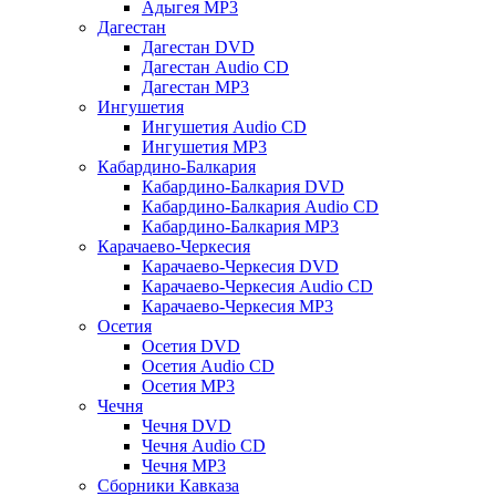
Адыгея MP3
Дагестан
Дагестан DVD
Дагестан Audio CD
Дагестан MP3
Ингушетия
Ингушетия Audio CD
Ингушетия MP3
Кабардино-Балкария
Кабардино-Балкария DVD
Кабардино-Балкария Audio CD
Кабардино-Балкария MP3
Карачаево-Черкесия
Карачаево-Черкесия DVD
Карачаево-Черкесия Audio CD
Карачаево-Черкесия MP3
Осетия
Осетия DVD
Осетия Audio CD
Осетия MP3
Чечня
Чечня DVD
Чечня Audio CD
Чечня MP3
Сборники Кавказа