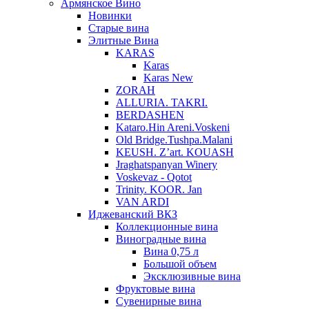
Армянское Вино
Новинки
Старые вина
Элитные Вина
KARAS
Karas
Karas New
ZORAH
ALLURIA. TAKRI.
BERDASHEN
Kataro.Hin Areni.Voskeni
Old Bridge.Tushpa.Malani
KEUSH. Z’art. KOUASH
Jraghatspanyan Winery
Voskevaz - Qotot
Trinity. KOOR. Jan
VAN ARDI
Иджеванский ВКЗ
Коллекционные вина
Виноградные вина
Вина 0,75 л
Большой объем
Эксклюзивные вина
Фруктовые вина
Cувенирные вина