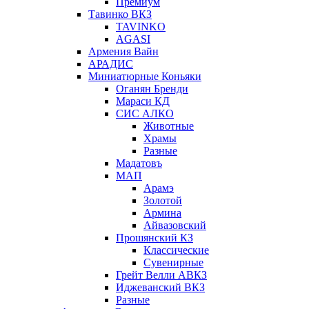
Премиум
Тавинко ВКЗ
TAVINKO
AGASI
Армения Вайн
АРАДИС
Миниатюрные Коньяки
Оганян Бренди
Мараси КД
СИС АЛКО
Животные
Храмы
Разные
Мадатовъ
МАП
Арамэ
Золотой
Армина
Айвазовский
Прошянский КЗ
Классические
Сувенирные
Грейт Велли АВКЗ
Иджеванский ВКЗ
Разные