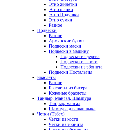
Этно жилетки
Этно шапки
Этно Подушки
Этно сумки
Разное
Подвески
Разное
Армянские буквы
Подвески маски
Подвески в машину
Подвески из дерева
Подвески из кости
Подвески из эбонита
Подвески Ностальгия
Браслеты
Разное
Браслеты из бисера
Кожаные браслеты
Тандыр, Мангал, Шампура
Тандыр, мангал
Шампура для шашлыка
Четки (Тзбех)
Четки из кости
Четки из эбонита
Четки из обсидиана