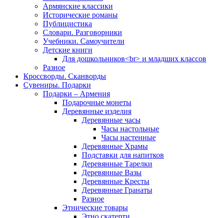
Армянские классики
Исторические романы
Публицистика
Словари. Разговорники
Учебники. Самоучители
Детские книги
Для дошкольников<br> и младших классов
Разное
Кроссворды. Сканворды
Сувениры. Подарки
Подарки – Армения
Подарочные монеты
Деревянные изделия
Деревянные часы
Часы настольные
Часы настенные
Деревянные Храмы
Подставки для напитков
Деревянные Тарелки
Деревянные Вазы
Деревянные Кресты
Деревянные Гранаты
Разное
Этнические товары
Этно скатерти