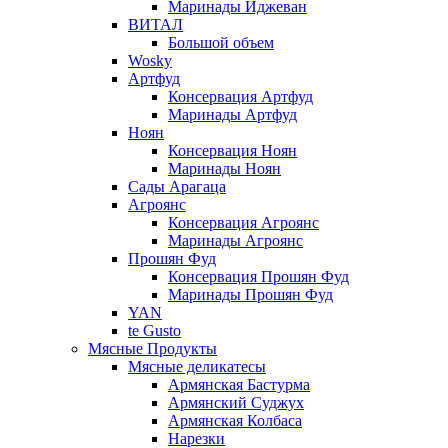
Маринады Иджеван
ВИТАЛ
Большой объем
Wosky
Артфуд
Консервация Артфуд
Маринады Артфуд
Ноян
Консервация Ноян
Маринады Ноян
Сады Арагаца
Агроянс
Консервация Агроянс
Маринады Агроянс
Прошян Фуд
Консервация Прошян Фуд
Маринады Прошян Фуд
YAN
te Gusto
Мясные Продукты
Мясные деликатесы
Армянская Бастурма
Армянский Суджух
Армянская Колбаса
Нарезки