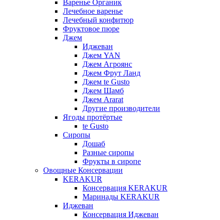
Варенье Органик
Лечебное варенье
Лечебный конфитюр
Фруктовое пюре
Джем
Иджеван
Джем YAN
Джем Агроянс
Джем Фрут Ланд
Джем te Gusto
Джем Шамб
Джем Ararat
Другие производители
Ягоды протёртые
te Gusto
Сиропы
Дошаб
Разные сиропы
Фрукты в сиропе
Овощные Консервации
KERAKUR
Консервация KERAKUR
Маринады KERAKUR
Иджеван
Консервация Иджеван