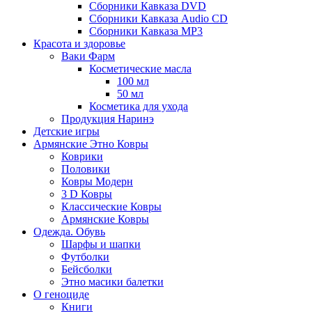
Сборники Кавказа DVD
Сборники Кавказа Audio CD
Сборники Кавказа MP3
Красота и здоровье
Ваки Фарм
Косметические масла
100 мл
50 мл
Косметика для ухода
Продукция Наринэ
Детские игры
Армянские Этно Ковры
Коврики
Половики
Ковры Модерн
3 D Ковры
Классические Ковры
Армянские Ковры
Одежда. Обувь
Шарфы и шапки
Футболки
Бейсболки
Этно масики балетки
О геноциде
Книги