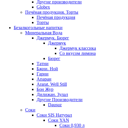
Другие производители
Globex
Печёная продукция. Торты
Печёная продукция
Торты
Безалкогольные напитки
Минеральная Вода
Джермук. Бюрег
Джермук
Джермук классика
Со вкусом лимона
Бюрег
Татни
Бжни. Ной
Гарни
Апаран
Ararat. Well Still
Бон Жур
Дилижан. Зулал
Другие Производители
Dausuz
Соки
Соки SIS Натурал
Соки YAN
Соки 0,930 л