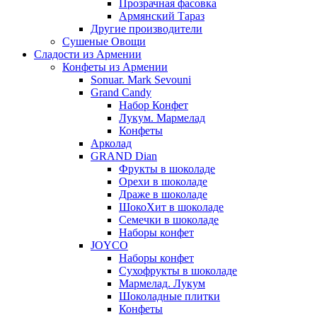
Прозрачная фасовка
Армянский Тараз
Другие производители
Сушеные Овощи
Сладости из Армении
Конфеты из Армении
Sonuar. Mark Sevouni
Grand Candy
Набор Конфет
Лукум. Мармелад
Конфеты
Арколад
GRAND Dian
Фрукты в шоколаде
Орехи в шоколаде
Драже в шоколаде
ШокоХит в шоколаде
Семечки в шоколаде
Наборы конфет
JOYCO
Наборы конфет
Сухофрукты в шоколаде
Мармелад. Лукум
Шоколадные плитки
Конфеты