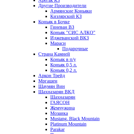
Арегак КЗ
Другие Производители
Армянские Коньяки
Кизлярский КЗ
Коньяк в Бочке
Гиневан ВЗ
Коньяк "СИС АЛКО"
Иджеванский ВКЗ
Мараси
Подарочные
Страна Камней
Коньяк в п/у
Коньяк 0,5 л.
Коньяк 0,2 л.
Аркон Трейд
Мргашен
Шаумян Вин
Шахназарян ВКД
Шахназарян
ГАЯСОН
Жемчужина
Мозаика
Mustang. Black Mountain
Platinum Mountain
Parakar