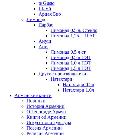
te Gusto
Шамб
Арцах Био
Лимонад
Дарбас
Лимонад 0,5 л. Стекло
Лимонад 1,25 л. ПЭТ
Ануш
Ани
Лимонад 0,5 л ст
Лимонад 0,5 л ПЭТ
Лимонад 1,0 л ПЭТ
Лимонад 1,5 л ПЭТ
Другие производители
Натахтари
Натахтари 0,5л
Натахтари 1,0л
Армянские книги
Новинки
История Армении
О Геноциде Армян
Книги об Армении
Иcкусство и культура
Поэзия Армении
Религия Армении