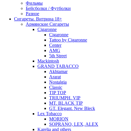
Фильмы
Бейсболки / Футболки
Разное
Сигареты. Витрина 18+
Армянские Сигареты
Cigaronne
Cigaronne
Tattoo by Cigaronne
Center
AMG
5th Street
Mackintosh
GRAND TABACCO
Akhtamar
Ararat
Nostalgia
Classic
TIP TOP
TRIUMPH. VIP
MT. BLACK TIP
GT. Elegant. New Bleck
Lex Tobacco
MORION
SOPRANO, LEX, ALEX
Karelia and others