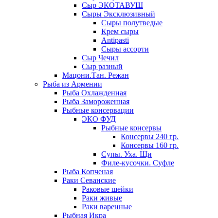
Сыр ЭКОТАВУШ
Сыры Эксклюзивный
Сыры полутведые
Крем сыры
Antipasti
Сыры ассорти
Сыр Чечил
Сыр разный
Мацони.Тан. Режан
Рыба из Армении
Рыба Охлажденная
Рыба Замороженная
Рыбные консервации
ЭКО ФУД
Рыбные консервы
Консервы 240 гр.
Консервы 160 гр.
Супы. Уха. Щи
Филе-кусочки. Суфле
Рыба Копченая
Раки Севанские
Раковые шейки
Раки живые
Раки варенные
Рыбная Икра