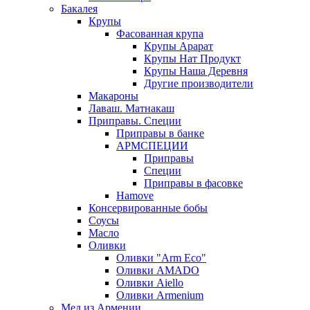
Бакалея
Крупы
Фасованная крупа
Крупы Арарат
Крупы Нат Продукт
Крупы Наша Деревня
Другие производители
Макароны
Лаваш. Матнакаш
Приправы. Специи
Приправы в банке
АРМСПЕЦИИ
Приправы
Специи
Приправы в фасовке
Hamove
Консервированные бобы
Соусы
Масло
Оливки
Оливки "Arm Eco"
Оливки AMADO
Оливки Aiello
Оливки Armenium
Мед из Армении