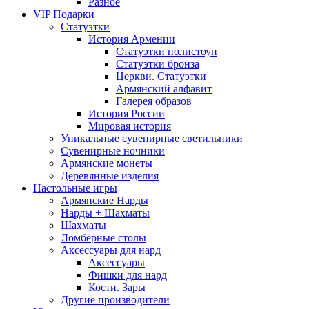
Разное
VIP Подарки
Статуэтки
История Армении
Статуэтки полистоун
Статуэтки бронза
Церкви. Статуэтки
Армянский алфавит
Галерея образов
История России
Мировая история
Уникальные сувенирные светильники
Сувенирные ночники
Армянские монеты
Деревянные изделия
Настольные игры
Армянские Нарды
Нарды + Шахматы
Шахматы
Ломберные столы
Аксессуары для нард
Аксессуары
Фишки для нард
Кости. Зары
Другие производители