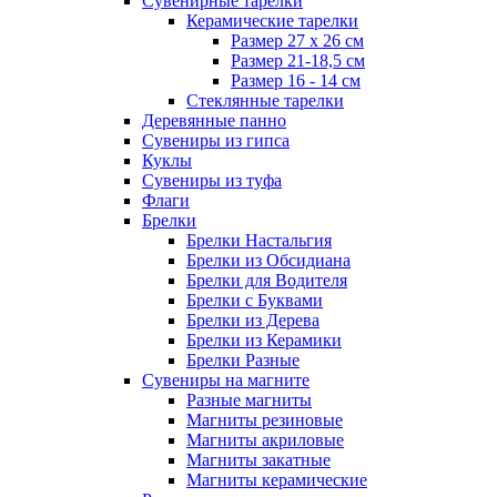
Сувенирные тарелки
Керамические тарелки
Размер 27 х 26 см
Размер 21-18,5 см
Размер 16 - 14 см
Стеклянные тарелки
Деревянные панно
Сувениры из гипса
Куклы
Сувениры из туфа
Флаги
Брелки
Брелки Настальгия
Брелки из Обсидиана
Брелки для Водителя
Брелки с Буквами
Брелки из Дерева
Брелки из Керамики
Брелки Разные
Сувениры на магните
Разные магниты
Магниты резиновые
Магниты акриловые
Магниты закатные
Магниты керамические