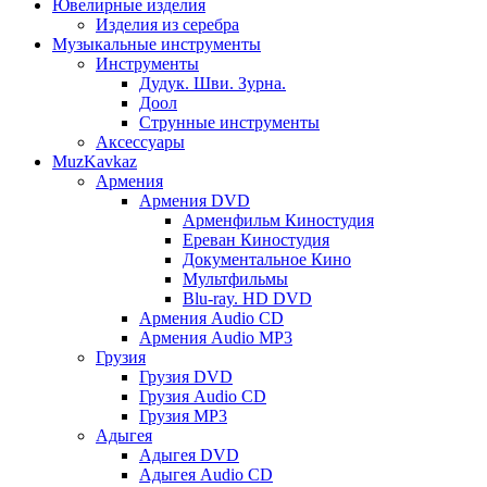
Ювелирные изделия
Изделия из серебра
Музыкальные инструменты
Инструменты
Дудук. Шви. Зурна.
Доол
Струнные инструменты
Аксессуары
MuzKavkaz
Армения
Армения DVD
Арменфильм Киностудия
Ереван Киностудия
Документальное Кино
Мультфильмы
Blu-ray. HD DVD
Армения Audio CD
Армения Audio MP3
Грузия
Грузия DVD
Грузия Audio CD
Грузия MP3
Адыгея
Адыгея DVD
Адыгея Audio CD