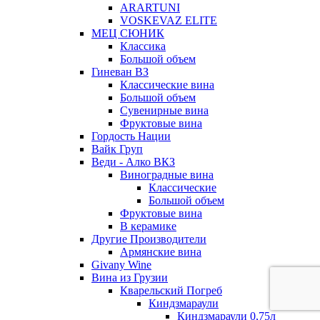
ARARTUNI
VOSKEVAZ ELITE
МЕЦ СЮНИК
Классика
Большой объем
Гиневан ВЗ
Классические вина
Большой объем
Сувенирные вина
Фруктовые вина
Гордость Нации
Вайк Груп
Веди - Алко ВКЗ
Виноградные вина
Классические
Большой объем
Фруктовые вина
В керамике
Другие Производители
Армянские вина
Givany Wine
Вина из Грузии
Кварельский Погреб
Киндзмараули
Киндзмараули 0,75л