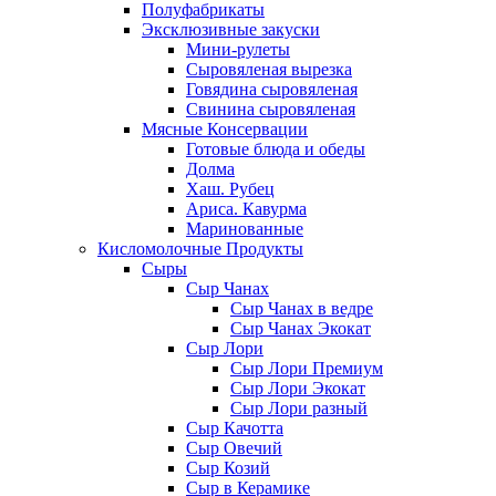
Полуфабрикаты
Эксклюзивные закуски
Мини-рулеты
Сыровяленая вырезка
Говядина сыровяленая
Свинина сыровяленая
Мясные Консервации
Готовые блюда и обеды
Долма
Хаш. Рубец
Ариса. Кавурма
Маринованные
Кисломолочные Продукты
Сыры
Сыр Чанах
Сыр Чанах в ведре
Сыр Чанах Экокат
Сыр Лори
Сыр Лори Премиум
Сыр Лори Экокат
Сыр Лори разный
Сыр Качотта
Сыр Овечий
Сыр Козий
Сыр в Керамике