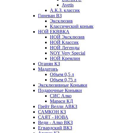
Avetis
А.К.З. классик
Гиневан ВЗ
Эксклюзив
Классический коньяк
НОЙ ЕКВВКА
НОЙ Эксклюзив
НОЙ Классик
НОЙ Легенды
NOY Very Speсial
НОЙ Кремлин
Оганян КЗ
Мадатовъ
Объем 0,5 л
Объем 0,75 л
Эксклюзивные Коньяки
Подарочные Коньяки
СИС Алко
Мараси КД
Грейт Велли АВКЗ
САМКОН КЗ
САЯТ - НОВА
Веди - Алко ВКЗ
Егвардский ВКЗ