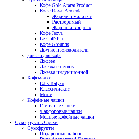
Кофе Gold Ararat Product
Кофе Royal Armenia
Жареный молотый
Растворимый
Жареный в зернах
Кофе Jezva
Le Café Paris
Кофе Grounds
Другие производители
джезва для кофе
Джезва
Джезва с песком
Джезва индукционной
Кофемолки
Edik Balyan
Классичиские
Мини
Кофейные чашки
Глиняные чашки
Фарфоровые чашки
Медные кофейные чашки
Сухофрукты. Орехи
Сухофрукты
Подарочные наборы