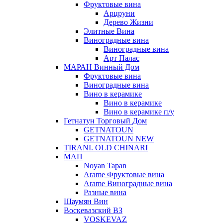
Фруктовые вина
Арцруни
Дерево Жизни
Элитные Вина
Виноградные вина
Виноградные вина
Арт Палас
МАРАН Винный Дом
Фруктовые вина
Виноградные вина
Вино в керамике
Вино в керамике
Вино в керамике п/у
Гетнатун Торговый Дом
GETNATOUN
GETNATOUN NEW
TIRANI. OLD CHINARI
МАП
Noyan Tapan
Arame Фруктовые вина
Arame Виноградные вина
Разные вина
Шаумян Вин
Воскевазский ВЗ
VOSKEVAZ