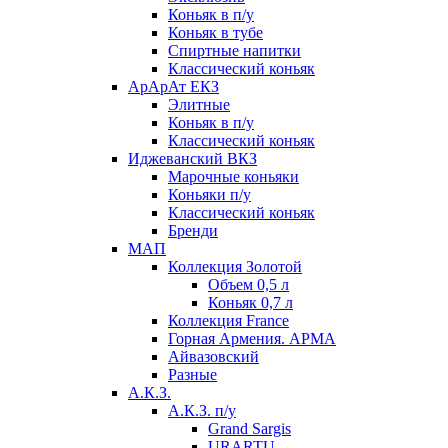
Коньяк в п/у
Коньяк в тубе
Спиртные напитки
Классический коньяк
АрАрАт ЕКЗ
Элитные
Коньяк в п/у
Классический коньяк
Иджеванский ВКЗ
Марочные коньяки
Коньяки п/у
Классический коньяк
Бренди
МАП
Коллекция Золотой
Объем 0,5 л
Коньяк 0,7 л
Коллекция France
Горная Армения. АРМА
Айвазовский
Разные
А.К.З.
А.К.З. п/у
Grand Sargis
URARTU