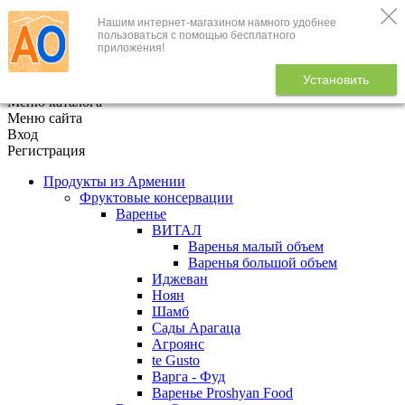
Нашим интернет-магазином намного удобнее
+7 (495) 646-888-1
пользоваться с помощью бесплатного
приложения!
В корзине
0
товаров
Установить
x
Меню каталога
Меню сайта
Вход
Регистрация
Продукты из Армении
Фруктовые консервации
Варенье
ВИТАЛ
Варенья малый объем
Варенья большой объем
Иджеван
Ноян
Шамб
Сады Арагаца
Агроянс
te Gusto
Варга - Фуд
Варенье Proshyan Food