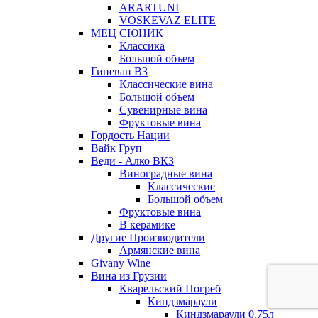
ARARTUNI
VOSKEVAZ ELITE
МЕЦ СЮНИК
Классика
Большой объем
Гиневан ВЗ
Классические вина
Большой объем
Сувенирные вина
Фруктовые вина
Гордость Нации
Вайк Груп
Веди - Алко ВКЗ
Виноградные вина
Классические
Большой объем
Фруктовые вина
В керамике
Другие Производители
Армянские вина
Givany Wine
Вина из Грузии
Кварельский Погреб
Киндзмараули
Киндзмараули 0,75л