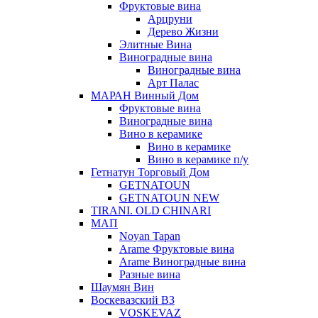
Фруктовые вина
Арцруни
Дерево Жизни
Элитные Вина
Виноградные вина
Виноградные вина
Арт Палас
МАРАН Винный Дом
Фруктовые вина
Виноградные вина
Вино в керамике
Вино в керамике
Вино в керамике п/у
Гетнатун Торговый Дом
GETNATOUN
GETNATOUN NEW
TIRANI. OLD CHINARI
МАП
Noyan Tapan
Arame Фруктовые вина
Arame Виноградные вина
Разные вина
Шаумян Вин
Воскевазский ВЗ
VOSKEVAZ