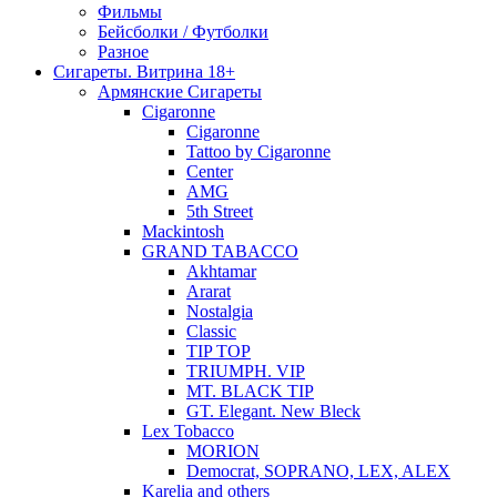
Фильмы
Бейсболки / Футболки
Разное
Сигареты. Витрина 18+
Армянские Сигареты
Cigaronne
Cigaronne
Tattoo by Cigaronne
Center
AMG
5th Street
Mackintosh
GRAND TABACCO
Akhtamar
Ararat
Nostalgia
Classic
TIP TOP
TRIUMPH. VIP
MT. BLACK TIP
GT. Elegant. New Bleck
Lex Tobacco
MORION
Democrat, SOPRANO, LEX, ALEX
Karelia and others