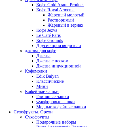
Кофе Gold Ararat Product
Кофе Royal Armenia
Жареный молотый
Растворимый
Жареный в зернах
Кофе Jezva
Le Café Paris
Кофе Grounds
Другие производители
джезва для кофе
Джезва
Джезва с песком
Джезва индукционной
Кофемолки
Edik Balyan
Классичиские
Мини
Кофейные чашки
Глиняные чашки
Фарфоровые чашки
Медные кофейные чашки
Сухофрукты. Орехи
Сухофрукты
Подарочные наборы