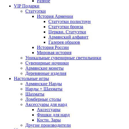
Разное
VIP Подарки
Статуэтки
История Армении
Статуэтки полистоун
Статуэтки бронза
Церкви. Статуэтки
Армянский алфавит
Галерея образов
История России
Мировая история
Уникальные сувенирные светильники
Сувенирные ночники
Армянские монеты
Деревянные изделия
Настольные игры
Армянские Нарды
Нарды + Шахматы
Шахматы
Ломберные столы
Аксессуары для нард
Аксессуары
Фишки для нард
Кости. Зары
Другие производители