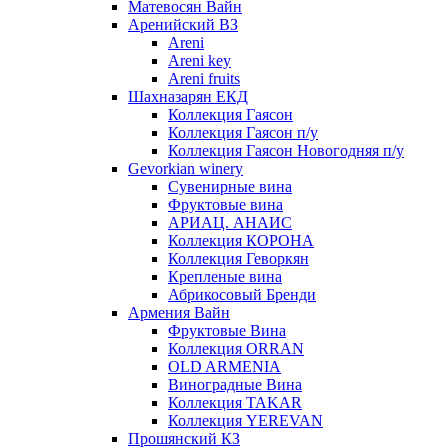
Матевосян Вайн
Аренийский ВЗ
Areni
Areni key
Areni fruits
Шахназарян ЕКД
Коллекция Гаясон
Коллекция Гаясон п/у
Коллекция Гаясон Новогодняя п/у
Gevorkian winery
Сувенирные вина
Фруктовые вина
АРИАЦ. АНАИС
Коллекция КОРОНА
Коллекция Геворкян
Крепленые вина
Абрикосовый Бренди
Армения Вайн
Фруктовые Вина
Коллекция ORRAN
OLD ARMENIA
Виноградные Вина
Коллекция TAKAR
Коллекция YEREVAN
Прошянский КЗ