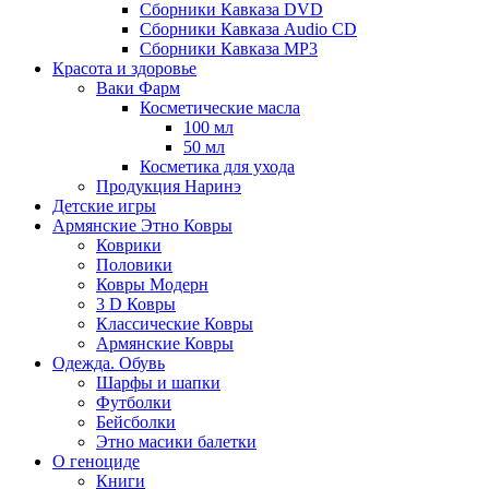
Сборники Кавказа DVD
Сборники Кавказа Audio CD
Сборники Кавказа MP3
Красота и здоровье
Ваки Фарм
Косметические масла
100 мл
50 мл
Косметика для ухода
Продукция Наринэ
Детские игры
Армянские Этно Ковры
Коврики
Половики
Ковры Модерн
3 D Ковры
Классические Ковры
Армянские Ковры
Одежда. Обувь
Шарфы и шапки
Футболки
Бейсболки
Этно масики балетки
О геноциде
Книги