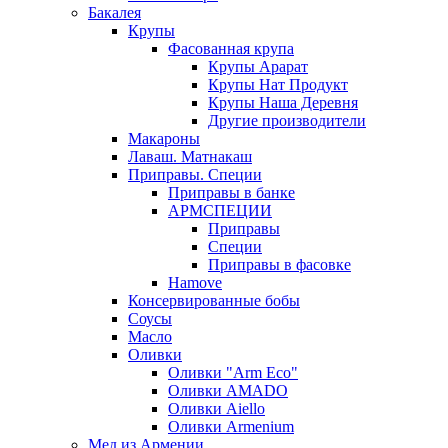
Бакалея
Крупы
Фасованная крупа
Крупы Арарат
Крупы Нат Продукт
Крупы Наша Деревня
Другие производители
Макароны
Лаваш. Матнакаш
Приправы. Специи
Приправы в банке
АРМСПЕЦИИ
Приправы
Специи
Приправы в фасовке
Hamove
Консервированные бобы
Соусы
Масло
Оливки
Оливки "Arm Eco"
Оливки AMADO
Оливки Aiello
Оливки Armenium
Мед из Армении