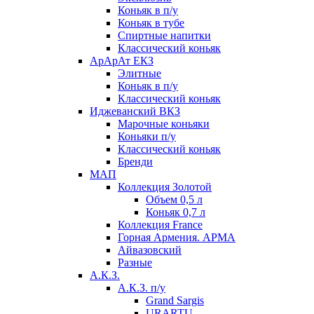
Коньяк в п/у
Коньяк в тубе
Спиртные напитки
Классический коньяк
АрАрАт ЕКЗ
Элитные
Коньяк в п/у
Классический коньяк
Иджеванский ВКЗ
Марочные коньяки
Коньяки п/у
Классический коньяк
Бренди
МАП
Коллекция Золотой
Объем 0,5 л
Коньяк 0,7 л
Коллекция France
Горная Армения. АРМА
Айвазовский
Разные
А.К.З.
А.К.З. п/у
Grand Sargis
URARTU