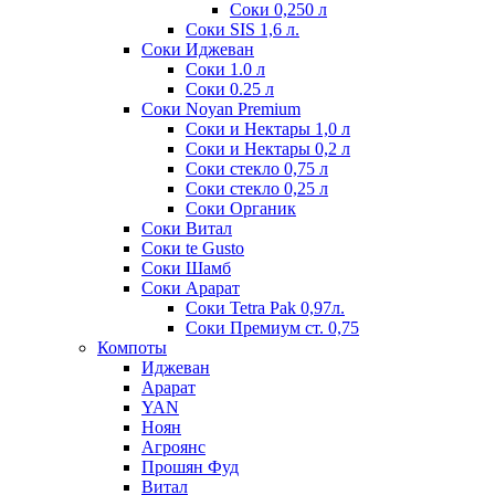
Соки 0,250 л
Соки SIS 1,6 л.
Соки Иджеван
Соки 1.0 л
Соки 0.25 л
Соки Noyan Premium
Соки и Нектары 1,0 л
Соки и Нектары 0,2 л
Соки стекло 0,75 л
Соки стекло 0,25 л
Соки Органик
Соки Витал
Соки te Gusto
Соки Шамб
Соки Арарат
Соки Tetra Pak 0,97л.
Соки Премиум ст. 0,75
Компоты
Иджеван
Арарат
YAN
Ноян
Агроянс
Прошян Фуд
Витал