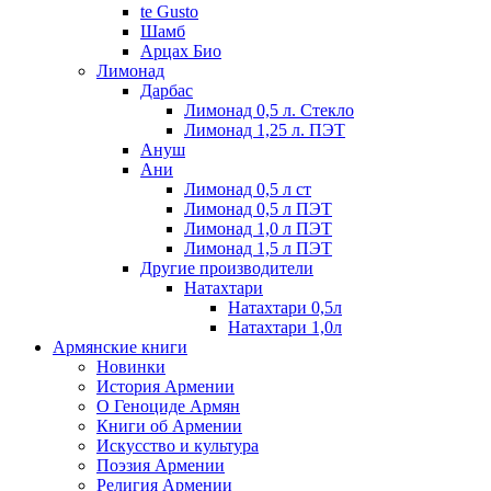
te Gusto
Шамб
Арцах Био
Лимонад
Дарбас
Лимонад 0,5 л. Стекло
Лимонад 1,25 л. ПЭТ
Ануш
Ани
Лимонад 0,5 л ст
Лимонад 0,5 л ПЭТ
Лимонад 1,0 л ПЭТ
Лимонад 1,5 л ПЭТ
Другие производители
Натахтари
Натахтари 0,5л
Натахтари 1,0л
Армянские книги
Новинки
История Армении
О Геноциде Армян
Книги об Армении
Иcкусство и культура
Поэзия Армении
Религия Армении