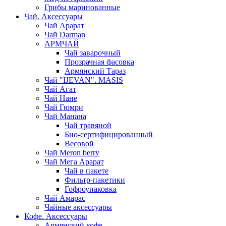
Грибы маринованные
Чай. Аксессуары
Чай Арарат
Чай Darman
АРМЧАЙ
Чай заварочный
Прозрачная фасовка
Армянский Тараз
Чай "IJEVAN". MASIS
Чай Агат
Чай Нане
Чай Гюмри
Чай Манана
Чай травяной
Био-сертифицированный
Весовой
Чай Meron berry
Чай Мега Арарат
Чай в пакете
Фильтр-пакетики
Гофроупаковка
Чай Амарас
Чайные аксессуары
Кофе. Аксессуары
Армянский кофе