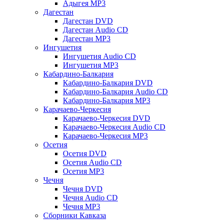
Адыгея MP3
Дагестан
Дагестан DVD
Дагестан Audio CD
Дагестан MP3
Ингушетия
Ингушетия Audio CD
Ингушетия MP3
Кабардино-Балкария
Кабардино-Балкария DVD
Кабардино-Балкария Audio CD
Кабардино-Балкария MP3
Карачаево-Черкесия
Карачаево-Черкесия DVD
Карачаево-Черкесия Audio CD
Карачаево-Черкесия MP3
Осетия
Осетия DVD
Осетия Audio CD
Осетия MP3
Чечня
Чечня DVD
Чечня Audio CD
Чечня MP3
Сборники Кавказа