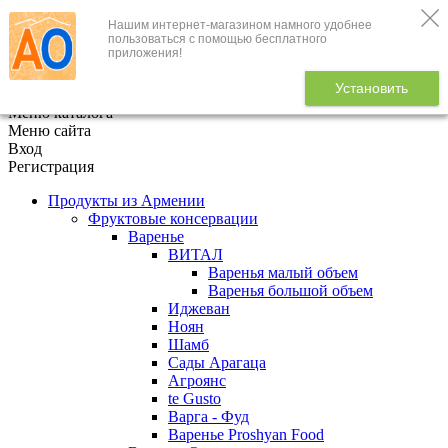
Нашим интернет-магазином намного удобнее
+7 (495) 646-888-1
пользоваться с помощью бесплатного
приложения!
В корзине
0
товаров
Установить
x
Меню каталога
Меню сайта
Вход
Регистрация
Продукты из Армении
Фруктовые консервации
Варенье
ВИТАЛ
Варенья малый объем
Варенья большой объем
Иджеван
Ноян
Шамб
Сады Арагаца
Агроянс
te Gusto
Варга - Фуд
Варенье Proshyan Food