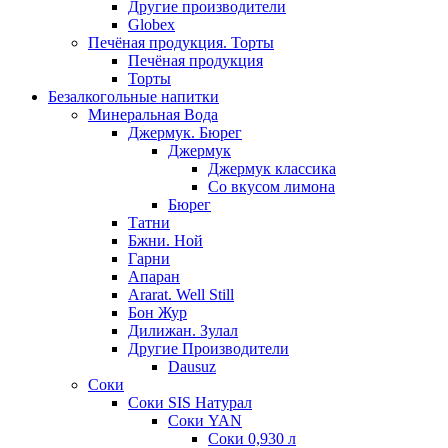
Другие производители
Globex
Печёная продукция. Торты
Печёная продукция
Торты
Безалкогольные напитки
Минеральная Вода
Джермук. Бюрег
Джермук
Джермук классика
Со вкусом лимона
Бюрег
Татни
Бжни. Ной
Гарни
Апаран
Ararat. Well Still
Бон Жур
Дилижан. Зулал
Другие Производители
Dausuz
Соки
Соки SIS Натурал
Соки YAN
Соки 0,930 л