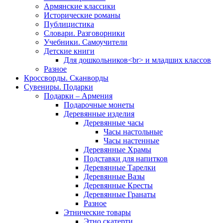
Армянские классики
Исторические романы
Публицистика
Словари. Разговорники
Учебники. Самоучители
Детские книги
Для дошкольников<br> и младших классов
Разное
Кроссворды. Сканворды
Сувениры. Подарки
Подарки – Армения
Подарочные монеты
Деревянные изделия
Деревянные часы
Часы настольные
Часы настенные
Деревянные Храмы
Подставки для напитков
Деревянные Тарелки
Деревянные Вазы
Деревянные Кресты
Деревянные Гранаты
Разное
Этнические товары
Этно скатерти