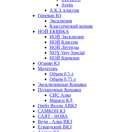
Avetis
А.К.З. классик
Гиневан ВЗ
Эксклюзив
Классический коньяк
НОЙ ЕКВВКА
НОЙ Эксклюзив
НОЙ Классик
НОЙ Легенды
NOY Very Speсial
НОЙ Кремлин
Оганян КЗ
Мадатовъ
Объем 0,5 л
Объем 0,75 л
Эксклюзивные Коньяки
Подарочные Коньяки
СИС Алко
Мараси КД
Грейт Велли АВКЗ
САМКОН КЗ
САЯТ - НОВА
Веди - Алко ВКЗ
Егвардский ВКЗ