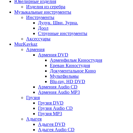
Ювелирные изделия
Изделия из серебра
Музыкальные инструменты
Инструменты
Дудук. Шви. Зурна.
Доол
Струнные инструменты
Аксессуары
MuzKavkaz
Армения
Армения DVD
Арменфильм Киностудия
Ереван Киностудия
Документальное Кино
Мультфильмы
Blu-ray. HD DVD
Армения Audio CD
Армения Audio MP3
Грузия
Грузия DVD
Грузия Audio CD
Грузия MP3
Адыгея
Адыгея DVD
Адыгея Audio CD