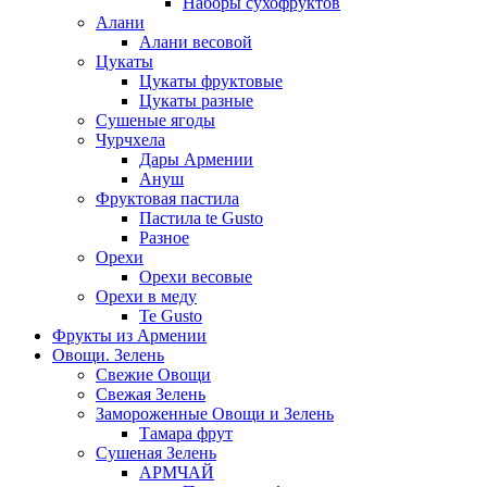
Наборы сухофруктов
Алани
Алани весовой
Цукаты
Цукаты фруктовые
Цукаты разные
Сушеные ягоды
Чурчхела
Дары Армении
Ануш
Фруктовая пастила
Пастила te Gusto
Разное
Орехи
Орехи весовые
Орехи в меду
Te Gusto
Фрукты из Армении
Овощи. Зелень
Свежие Овощи
Свежая Зелень
Замороженные Овощи и Зелень
Тамара фрут
Сушеная Зелень
АРМЧАЙ