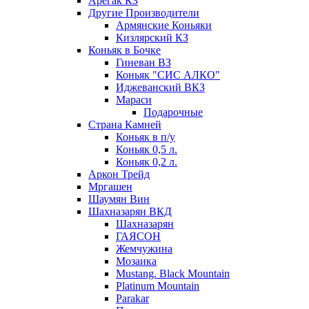
Арегак КЗ
Другие Производители
Армянские Коньяки
Кизлярский КЗ
Коньяк в Бочке
Гиневан ВЗ
Коньяк "СИС АЛКО"
Иджеванский ВКЗ
Мараси
Подарочные
Страна Камней
Коньяк в п/у
Коньяк 0,5 л.
Коньяк 0,2 л.
Аркон Трейд
Мргашен
Шаумян Вин
Шахназарян ВКД
Шахназарян
ГАЯСОН
Жемчужина
Мозаика
Mustang. Black Mountain
Platinum Mountain
Parakar