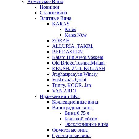
Армянское Вино
Новинки
Старые вина
Элитные Вина
KARAS
Karas
Karas New
ZORAH
ALLURIA. TAKRI.
BERDASHEN
Kataro.Hin Areni.Voskeni
Old Bridge.Tushpa.Malani
KEUSH. Z’art. KOUASH
Jraghatspanyan Winery
Voskevaz - Qotot
Trinity. KOOR. Jan
VAN ARDI
Иджеванский ВКЗ
Коллекционные вина
Виноградные вина
Вина 0,75 л
Большой объем
Эксклюзивные вина
Фруктовые вина
Cувенирные вина