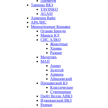
Премиум
Тавинко ВКЗ
TAVINKO
AGASI
Армения Вайн
АРАДИС
Миниатюрные Коньяки
Оганян Бренди
Мараси КД
СИС АЛКО
Животные
Храмы
Разные
Мадатовъ
МАП
Арамэ
Золотой
Армина
Айвазовский
Прошянский КЗ
Классические
Сувенирные
Грейт Велли АВКЗ
Иджеванский ВКЗ
Разные