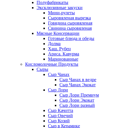
Полуфабрикаты
Эксклюзивные закуски
Мини-рулеты
Сыровяленая вырезка
Говядина сыровяленая
Свинина сыровяленая
Мясные Консервации
Готовые блюда и обеды
Долма
Хаш. Рубец
Ариса. Кавурма
Маринованные
Кисломолочные Продукты
Сыры
Сыр Чанах
Сыр Чанах в ведре
Сыр Чанах Экокат
Сыр Лори
Сыр Лори Премиум
Сыр Лори Экокат
Сыр Лори разный
Сыр Качотта
Сыр Овечий
Сыр Козий
Сыр в Керамике