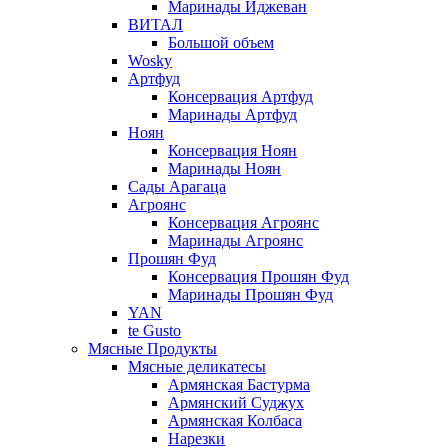
Маринады Иджеван
ВИТАЛ
Большой объем
Wosky
Артфуд
Консервация Артфуд
Маринады Артфуд
Ноян
Консервация Ноян
Маринады Ноян
Сады Арагаца
Агроянс
Консервация Агроянс
Маринады Агроянс
Прошян Фуд
Консервация Прошян Фуд
Маринады Прошян Фуд
YAN
te Gusto
Мясные Продукты
Мясные деликатесы
Армянская Бастурма
Армянский Суджух
Армянская Колбаса
Нарезки