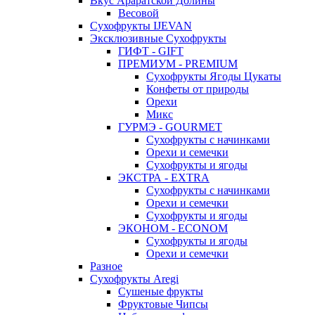
Вкус Араратской Долины
Весовой
Сухофрукты IJEVAN
Эксклюзивные Сухофрукты
ГИФТ - GIFT
ПРЕМИУМ - PREMIUM
Сухофрукты Ягоды Цукаты
Конфеты от природы
Орехи
Микс
ГУРМЭ - GOURMET
Сухофрукты с начинками
Орехи и семечки
Сухофрукты и ягоды
ЭКСТРА - EXTRA
Сухофрукты с начинками
Орехи и семечки
Сухофрукты и ягоды
ЭКОНОМ - ECONOM
Сухофрукты и ягоды
Орехи и семечки
Разное
Сухофрукты Aregi
Сушеные фрукты
Фруктовые Чипсы