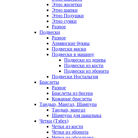
Этно жилетки
Этно шапки
Этно Подушки
Этно сумки
Разное
Подвески
Разное
Армянские буквы
Подвески маски
Подвески в машину
Подвески из дерева
Подвески из кости
Подвески из эбонита
Подвески Ностальгия
Браслеты
Разное
Браслеты из бисера
Кожаные браслеты
Тандыр, Мангал, Шампура
Тандыр, мангал
Шампура для шашлыка
Четки (Тзбех)
Четки из кости
Четки из эбонита
Четки из обсидиана