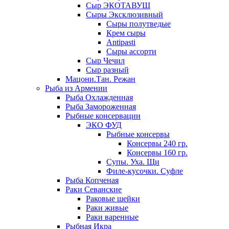
Сыр ЭКОТАВУШ
Сыры Эксклюзивный
Сыры полутведые
Крем сыры
Antipasti
Сыры ассорти
Сыр Чечил
Сыр разный
Мацони.Тан. Режан
Рыба из Армении
Рыба Охлажденная
Рыба Замороженная
Рыбные консервации
ЭКО ФУД
Рыбные консервы
Консервы 240 гр.
Консервы 160 гр.
Супы. Уха. Щи
Филе-кусочки. Суфле
Рыба Копченая
Раки Севанские
Раковые шейки
Раки живые
Раки варенные
Рыбная Икра