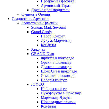
Прозрачная фасовка
Армянский Тараз
Другие производители
Сушеные Овощи
Сладости из Армении
Конфеты из Армении
Sonuar. Mark Sevouni
Grand Candy
Набор Конфет
Лукум. Мармелад
Конфеты
Арколад
GRAND Dian
Фрукты в шоколаде
Орехи в шоколаде
Драже в шоколаде
ШокоХит в шоколаде
Семечки в шоколаде
Наборы конфет
JOYCO
Наборы конфет
Сухофрукты в шоколаде
Мармелад. Лукум
Шоколадные плитки
Конфеты