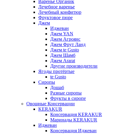
Варенье Органик
Лечебное варенье
Лечебный конфитюр
Фруктовое пюре
Джем
Иджеван
Джем YAN
Джем Агроянс
Джем Фрут Ланд
Джем te Gusto
Джем Шамб
Джем Ararat
Другие производители
Ягоды протёртые
te Gusto
Сиропы
Дошаб
Разные сиропы
Фрукты в сиропе
Овощные Консервации
KERAKUR
Консервация KERAKUR
Маринады KERAKUR
Иджеван
Консервация Иджеван