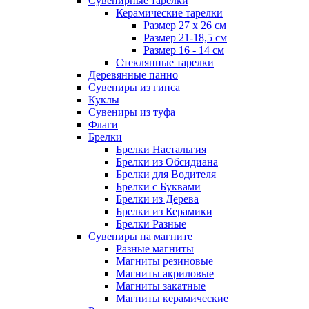
Сувенирные тарелки
Керамические тарелки
Размер 27 х 26 см
Размер 21-18,5 см
Размер 16 - 14 см
Стеклянные тарелки
Деревянные панно
Сувениры из гипса
Куклы
Сувениры из туфа
Флаги
Брелки
Брелки Настальгия
Брелки из Обсидиана
Брелки для Водителя
Брелки с Буквами
Брелки из Дерева
Брелки из Керамики
Брелки Разные
Сувениры на магните
Разные магниты
Магниты резиновые
Магниты акриловые
Магниты закатные
Магниты керамические