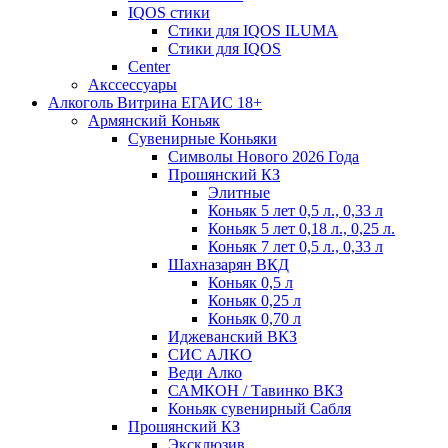
IQOS стики
Стики для IQOS ILUMA
Стики для IQOS
Сenter
Акссессуары
Алкоголь Витрина ЕГАИС 18+
Армянский Коньяк
Сувенирные Коньяки
Символы Нового 2026 Года
Прошянский КЗ
Элитные
Коньяк 5 лет 0,5 л., 0,33 л
Коньяк 5 лет 0,18 л., 0,25 л.
Коньяк 7 лет 0,5 л., 0,33 л
Шахназарян ВКД
Коньяк 0,5 л
Коньяк 0,25 л
Коньяк 0,70 л
Иджеванский ВКЗ
СИС АЛКО
Веди Алко
САМКОН / Тавинко ВКЗ
Коньяк сувенирный Сабля
Прошянский КЗ
Эксклюзив