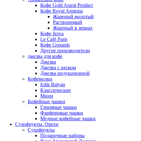
Кофе Gold Ararat Product
Кофе Royal Armenia
Жареный молотый
Растворимый
Жареный в зернах
Кофе Jezva
Le Café Paris
Кофе Grounds
Другие производители
джезва для кофе
Джезва
Джезва с песком
Джезва индукционной
Кофемолки
Edik Balyan
Классичиские
Мини
Кофейные чашки
Глиняные чашки
Фарфоровые чашки
Медные кофейные чашки
Сухофрукты. Орехи
Сухофрукты
Подарочные наборы