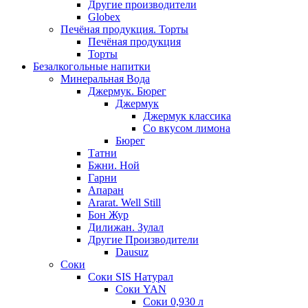
Другие производители
Globex
Печёная продукция. Торты
Печёная продукция
Торты
Безалкогольные напитки
Минеральная Вода
Джермук. Бюрег
Джермук
Джермук классика
Со вкусом лимона
Бюрег
Татни
Бжни. Ной
Гарни
Апаран
Ararat. Well Still
Бон Жур
Дилижан. Зулал
Другие Производители
Dausuz
Соки
Соки SIS Натурал
Соки YAN
Соки 0,930 л