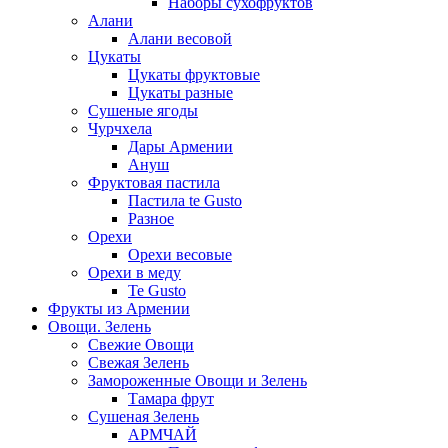
Наборы сухофруктов
Алани
Алани весовой
Цукаты
Цукаты фруктовые
Цукаты разные
Сушеные ягоды
Чурчхела
Дары Армении
Ануш
Фруктовая пастила
Пастила te Gusto
Разное
Орехи
Орехи весовые
Орехи в меду
Te Gusto
Фрукты из Армении
Овощи. Зелень
Свежие Овощи
Свежая Зелень
Замороженные Овощи и Зелень
Тамара фрут
Сушеная Зелень
АРМЧАЙ