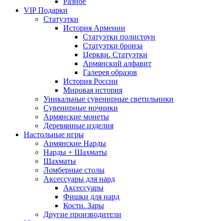
Разное
VIP Подарки
Статуэтки
История Армении
Статуэтки полистоун
Статуэтки бронза
Церкви. Статуэтки
Армянский алфавит
Галерея образов
История России
Мировая история
Уникальные сувенирные светильники
Сувенирные ночники
Армянские монеты
Деревянные изделия
Настольные игры
Армянские Нарды
Нарды + Шахматы
Шахматы
Ломберные столы
Аксессуары для нард
Аксессуары
Фишки для нард
Кости. Зары
Другие производители