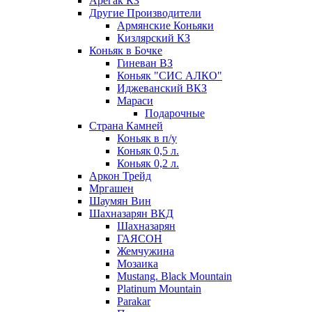
Арегак КЗ
Другие Производители
Армянские Коньяки
Кизлярский КЗ
Коньяк в Бочке
Гиневан ВЗ
Коньяк "СИС АЛКО"
Иджеванский ВКЗ
Мараси
Подарочные
Страна Камней
Коньяк в п/у
Коньяк 0,5 л.
Коньяк 0,2 л.
Аркон Трейд
Мргашен
Шаумян Вин
Шахназарян ВКД
Шахназарян
ГАЯСОН
Жемчужина
Мозаика
Mustang. Black Mountain
Platinum Mountain
Parakar