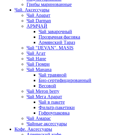
Грибы маринованные
Чай. Аксессуары
Чай Арарат
Чай Darman
АРМЧАЙ
Чай заварочный
Прозрачная фасовка
Армянский Тараз
Чай "IJEVAN". MASIS
Чай Агат
Чай Нане
Чай Гюмри
Чай Манана
Чай травяной
Био-сертифицированный
Весовой
Чай Meron berry
Чай Мега Арарат
Чай в пакете
Фильтр-пакетики
Гофроупаковка
Чай Амарас
Чайные аксессуары
Кофе. Аксессуары
Армянский кофе