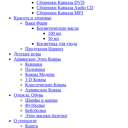
Сборники Кавказа DVD
Сборники Кавказа Audio CD
Сборники Кавказа MP3
Красота и здоровье
Ваки Фарм
Косметические масла
100 мл
50 мл
Косметика для ухода
Продукция Наринэ
Детские игры
Армянские Этно Ковры
Коврики
Половики
Ковры Модерн
3 D Ковры
Классические Ковры
Армянские Ковры
Одежда. Обувь
Шарфы и шапки
Футболки
Бейсболки
Этно масики балетки
О геноциде
Книги