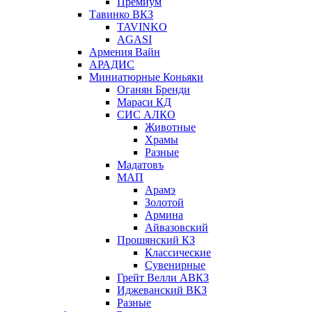
Премиум
Тавинко ВКЗ
TAVINKO
AGASI
Армения Вайн
АРАДИС
Миниатюрные Коньяки
Оганян Бренди
Мараси КД
СИС АЛКО
Животные
Храмы
Разные
Мадатовъ
МАП
Арамэ
Золотой
Армина
Айвазовский
Прошянский КЗ
Классические
Сувенирные
Грейт Велли АВКЗ
Иджеванский ВКЗ
Разные