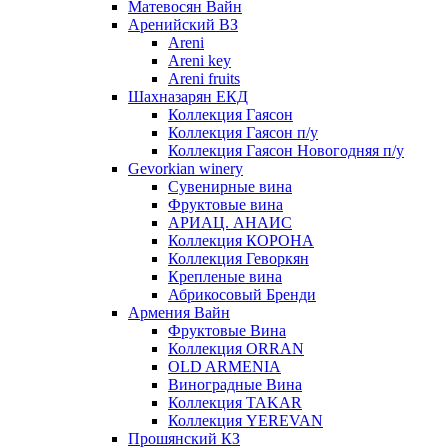
Матевосян Вайн
Аренийский ВЗ
Areni
Areni key
Areni fruits
Шахназарян ЕКД
Коллекция Гаясон
Коллекция Гаясон п/у
Коллекция Гаясон Новогодняя п/у
Gevorkian winery
Сувенирные вина
Фруктовые вина
АРИАЦ. АНАИС
Коллекция КОРОНА
Коллекция Геворкян
Крепленые вина
Абрикосовый Бренди
Армения Вайн
Фруктовые Вина
Коллекция ORRAN
OLD ARMENIA
Виноградные Вина
Коллекция TAKAR
Коллекция YEREVAN
Прошянский КЗ