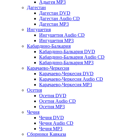
Адыгея MP3
Дагестан
Дагестан DVD
Дагестан Audio CD
Дагестан MP3
Ингушетия
Ингушетия Audio CD
Ингушетия MP3
Кабардино-Балкария
Кабардино-Балкария DVD
Кабардино-Балкария Audio CD
Кабардино-Балкария MP3
Карачаево-Черкесия
Карачаево-Черкесия DVD
Карачаево-Черкесия Audio CD
Карачаево-Черкесия MP3
Осетия
Осетия DVD
Осетия Audio CD
Осетия MP3
Чечня
Чечня DVD
Чечня Audio CD
Чечня MP3
Сборники Кавказа