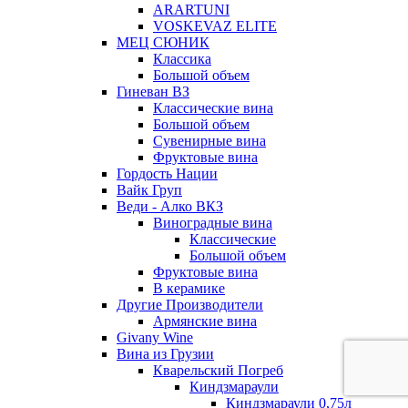
ARARTUNI
VOSKEVAZ ELITE
МЕЦ СЮНИК
Классика
Большой объем
Гиневан ВЗ
Классические вина
Большой объем
Сувенирные вина
Фруктовые вина
Гордость Нации
Вайк Груп
Веди - Алко ВКЗ
Виноградные вина
Классические
Большой объем
Фруктовые вина
В керамике
Другие Производители
Армянские вина
Givany Wine
Вина из Грузии
Кварельский Погреб
Киндзмараули
Киндзмараули 0,75л