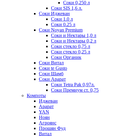
Соки 0,250 л
Соки SIS 1,6 л.
Соки Иджеван
Соки 1.0 л
Соки 0.25 л
Соки Noyan Premium
Соки и Нектары 1,0 л
Соки и Нектары 0,2 л
Соки стекло 0,75 л
Соки стекло 0,25 л
Соки Органик
Соки Витал
Соки te Gusto
Соки Шамб
Соки Арарат
Соки Tetra Pak 0,97л.
Соки Премиум ст. 0,75
Компоты
Иджеван
Арарат
YAN
Ноян
Агроянс
Прошян Фуд
Витал