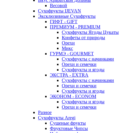
Вкус Араратской Долины
Весовой
Сухофрукты IJEVAN
Эксклюзивные Сухофрукты
ГИФТ - GIFT
ПРЕМИУМ - PREMIUM
Сухофрукты Ягоды Цукаты
Конфеты от природы
Орехи
Микс
ГУРМЭ - GOURMET
Сухофрукты с начинками
Орехи и семечки
Сухофрукты и ягоды
ЭКСТРА - EXTRA
Сухофрукты с начинками
Орехи и семечки
Сухофрукты и ягоды
ЭКОНОМ - ECONOM
Сухофрукты и ягоды
Орехи и семечки
Разное
Сухофрукты Aregi
Сушеные фрукты
Фруктовые Чипсы