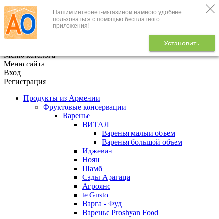
Нашим интернет-магазином намного удобнее
+7 (495) 646-888-1
пользоваться с помощью бесплатного
приложения!
В корзине
0
товаров
Установить
x
Меню каталога
Меню сайта
Вход
Регистрация
Продукты из Армении
Фруктовые консервации
Варенье
ВИТАЛ
Варенья малый объем
Варенья большой объем
Иджеван
Ноян
Шамб
Сады Арагаца
Агроянс
te Gusto
Варга - Фуд
Варенье Proshyan Food