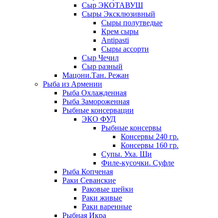
Сыр ЭКОТАВУШ
Сыры Эксклюзивный
Сыры полутведые
Крем сыры
Antipasti
Сыры ассорти
Сыр Чечил
Сыр разный
Мацони.Тан. Режан
Рыба из Армении
Рыба Охлажденная
Рыба Замороженная
Рыбные консервации
ЭКО ФУД
Рыбные консервы
Консервы 240 гр.
Консервы 160 гр.
Супы. Уха. Щи
Филе-кусочки. Суфле
Рыба Копченая
Раки Севанские
Раковые шейки
Раки живые
Раки варенные
Рыбная Икра