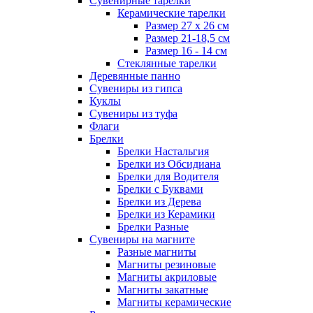
Сувенирные тарелки
Керамические тарелки
Размер 27 х 26 см
Размер 21-18,5 см
Размер 16 - 14 см
Стеклянные тарелки
Деревянные панно
Сувениры из гипса
Куклы
Сувениры из туфа
Флаги
Брелки
Брелки Настальгия
Брелки из Обсидиана
Брелки для Водителя
Брелки с Буквами
Брелки из Дерева
Брелки из Керамики
Брелки Разные
Сувениры на магните
Разные магниты
Магниты резиновые
Магниты акриловые
Магниты закатные
Магниты керамические