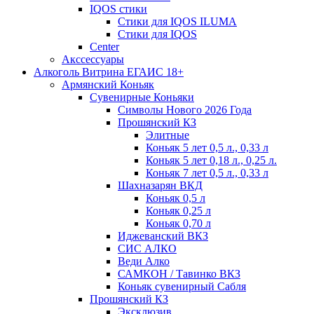
IQOS стики
Стики для IQOS ILUMA
Стики для IQOS
Сenter
Акссессуары
Алкоголь Витрина ЕГАИС 18+
Армянский Коньяк
Сувенирные Коньяки
Символы Нового 2026 Года
Прошянский КЗ
Элитные
Коньяк 5 лет 0,5 л., 0,33 л
Коньяк 5 лет 0,18 л., 0,25 л.
Коньяк 7 лет 0,5 л., 0,33 л
Шахназарян ВКД
Коньяк 0,5 л
Коньяк 0,25 л
Коньяк 0,70 л
Иджеванский ВКЗ
СИС АЛКО
Веди Алко
САМКОН / Тавинко ВКЗ
Коньяк сувенирный Сабля
Прошянский КЗ
Эксклюзив