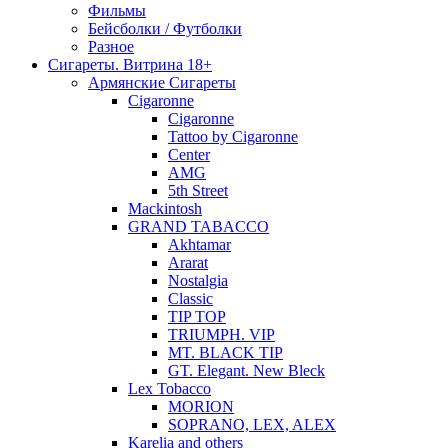
Фильмы
Бейсболки / Футболки
Разное
Сигареты. Витрина 18+
Армянские Сигареты
Cigaronne
Cigaronne
Tattoo by Cigaronne
Center
AMG
5th Street
Mackintosh
GRAND TABACCO
Akhtamar
Ararat
Nostalgia
Classic
TIP TOP
TRIUMPH. VIP
MT. BLACK TIP
GT. Elegant. New Bleck
Lex Tobacco
MORION
SOPRANO, LEX, ALEX
Karelia and others