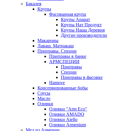
Бакалея
Крупы
Фасованная крупа
Крупы Арарат
Крупы Нат Продукт
Крупы Наша Деревня
Другие производители
Макароны
Лаваш. Матнакаш
Приправы. Специи
Приправы в банке
АРМСПЕЦИИ
Приправы
Специи
Приправы в фасовке
Hamove
Консервированные бобы
Соусы
Масло
Оливки
Оливки "Arm Eco"
Оливки AMADO
Оливки Aiello
Оливки Armenium
Мед из Армении