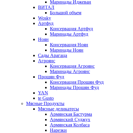
Маринады Иджеван
ВИТАЛ
Большой объем
Wosky
Артфуд
Консервация Артфуд
Маринады Артфуд
Ноян
Консервация Ноян
Маринады Ноян
Сады Арагаца
Агроянс
Консервация Агроянс
Маринады Агроянс
Прошян Фуд
Консервация Прошян Фуд
Маринады Прошян Фуд
YAN
te Gusto
Мясные Продукты
Мясные деликатесы
Армянская Бастурма
Армянский Суджух
Армянская Колбаса
Нарезки