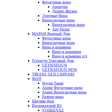
Фруктовые вина
Арцруни
Дерево Жизни
Элитные Вина
Виноградные вина
Виноградные вина
Арт Палас
МАРАН Винный Дом
Фруктовые вина
Виноградные вина
Вино в керамике
Вино в керамике
Вино в керамике п/у
Гетнатун Торговый Дом
GETNATOUN
GETNATOUN NEW
TIRANI. OLD CHINARI
МАП
Noyan Tapan
Arame Фруктовые вина
Arame Виноградные вина
Разные вина
Шаумян Вин
Воскевазский ВЗ
VOSKEVAZ