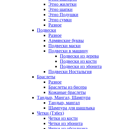
Этно жилетки
Этно шапки
Этно Подушки
Этно сумки
Разное
Подвески
Разное
Армянские буквы
Подвески маски
Подвески в машину
Подвески из дерева
Подвески из кости
Подвески из эбонита
Подвески Ностальгия
Браслеты
Разное
Браслеты из бисера
Кожаные браслеты
Тандыр, Мангал, Шампура
Тандыр, мангал
Шампура для шашлыка
Четки (Тзбех)
Четки из кости
Четки из эбонита
Четки из обсидиана