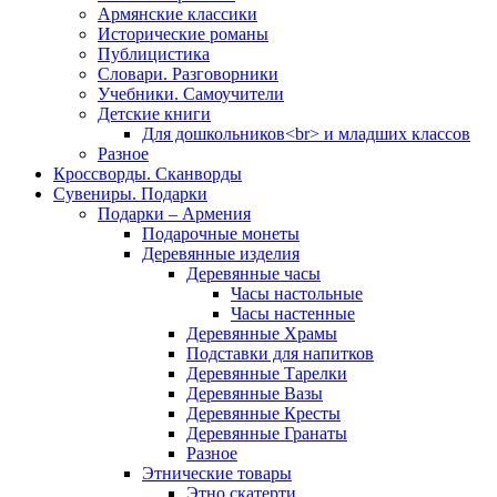
Армянские классики
Исторические романы
Публицистика
Словари. Разговорники
Учебники. Самоучители
Детские книги
Для дошкольников<br> и младших классов
Разное
Кроссворды. Сканворды
Сувениры. Подарки
Подарки – Армения
Подарочные монеты
Деревянные изделия
Деревянные часы
Часы настольные
Часы настенные
Деревянные Храмы
Подставки для напитков
Деревянные Тарелки
Деревянные Вазы
Деревянные Кресты
Деревянные Гранаты
Разное
Этнические товары
Этно скатерти