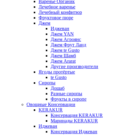
Варенье Органик
Лечебное варенье
Лечебный конфитюр
Фруктовое пюре
Джем
Иджеван
Джем YAN
Джем Агроянс
Джем Фрут Ланд
Джем te Gusto
Джем Шамб
Джем Ararat
Другие производители
Ягоды протёртые
te Gusto
Сиропы
Дошаб
Разные сиропы
Фрукты в сиропе
Овощные Консервации
KERAKUR
Консервация KERAKUR
Маринады KERAKUR
Иджеван
Консервация Иджеван