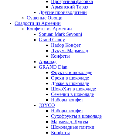
Прозрачная фасовка
Армянский Тараз
Другие производители
Сушеные Овощи
Сладости из Армении
Конфеты из Армении
Sonuar. Mark Sevouni
Grand Candy
Набор Конфет
Лукум. Мармелад
Конфеты
Арколад
GRAND Dian
Фрукты в шоколаде
Орехи в шоколаде
Драже в шоколаде
ШокоХит в шоколаде
Семечки в шоколаде
Наборы конфет
JOYCO
Наборы конфет
Сухофрукты в шоколаде
Мармелад. Лукум
Шоколадные плитки
Конфеты