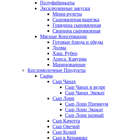
Полуфабрикаты
Эксклюзивные закуски
Мини-рулеты
Сыровяленая вырезка
Говядина сыровяленая
Свинина сыровяленая
Мясные Консервации
Готовые блюда и обеды
Долма
Хаш. Рубец
Ариса. Кавурма
Маринованные
Кисломолочные Продукты
Сыры
Сыр Чанах
Сыр Чанах в ведре
Сыр Чанах Экокат
Сыр Лори
Сыр Лори Премиум
Сыр Лори Экокат
Сыр Лори разный
Сыр Качотта
Сыр Овечий
Сыр Козий
Сыр в Керамике