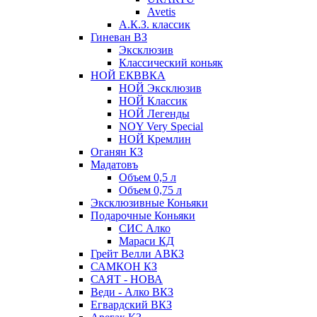
Avetis
А.К.З. классик
Гиневан ВЗ
Эксклюзив
Классический коньяк
НОЙ ЕКВВКА
НОЙ Эксклюзив
НОЙ Классик
НОЙ Легенды
NOY Very Speсial
НОЙ Кремлин
Оганян КЗ
Мадатовъ
Объем 0,5 л
Объем 0,75 л
Эксклюзивные Коньяки
Подарочные Коньяки
СИС Алко
Мараси КД
Грейт Велли АВКЗ
САМКОН КЗ
САЯТ - НОВА
Веди - Алко ВКЗ
Егвардский ВКЗ