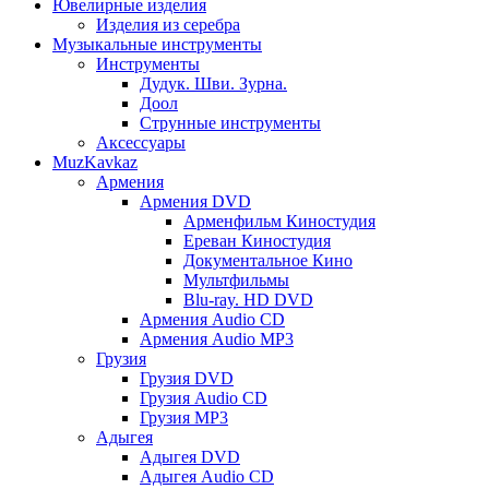
Ювелирные изделия
Изделия из серебра
Музыкальные инструменты
Инструменты
Дудук. Шви. Зурна.
Доол
Струнные инструменты
Аксессуары
MuzKavkaz
Армения
Армения DVD
Арменфильм Киностудия
Ереван Киностудия
Документальное Кино
Мультфильмы
Blu-ray. HD DVD
Армения Audio CD
Армения Audio MP3
Грузия
Грузия DVD
Грузия Audio CD
Грузия MP3
Адыгея
Адыгея DVD
Адыгея Audio CD