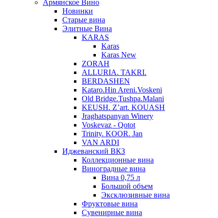
Армянское Вино
Новинки
Старые вина
Элитные Вина
KARAS
Karas
Karas New
ZORAH
ALLURIA. TAKRI.
BERDASHEN
Kataro.Hin Areni.Voskeni
Old Bridge.Tushpa.Malani
KEUSH. Z’art. KOUASH
Jraghatspanyan Winery
Voskevaz - Qotot
Trinity. KOOR. Jan
VAN ARDI
Иджеванский ВКЗ
Коллекционные вина
Виноградные вина
Вина 0,75 л
Большой объем
Эксклюзивные вина
Фруктовые вина
Cувенирные вина