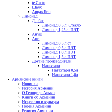
te Gusto
Шамб
Арцах Био
Лимонад
Дарбас
Лимонад 0,5 л. Стекло
Лимонад 1,25 л. ПЭТ
Ануш
Ани
Лимонад 0,5 л ст
Лимонад 0,5 л ПЭТ
Лимонад 1,0 л ПЭТ
Лимонад 1,5 л ПЭТ
Другие производители
Натахтари
Натахтари 0,5л
Натахтари 1,0л
Армянские книги
Новинки
История Армении
О Геноциде Армян
Книги об Армении
Иcкусство и культура
Поэзия Армении
Религия Армении