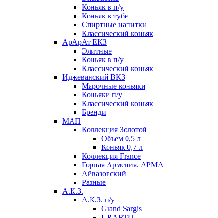
Коньяк в п/у
Коньяк в тубе
Спиртные напитки
Классический коньяк
АрАрАт ЕКЗ
Элитные
Коньяк в п/у
Классический коньяк
Иджеванский ВКЗ
Марочные коньяки
Коньяки п/у
Классический коньяк
Бренди
МАП
Коллекция Золотой
Объем 0,5 л
Коньяк 0,7 л
Коллекция France
Горная Армения. АРМА
Айвазовский
Разные
А.К.З.
А.К.З. п/у
Grand Sargis
URARTU