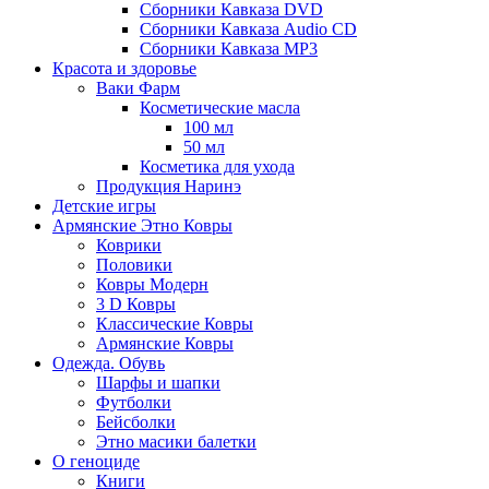
Сборники Кавказа DVD
Сборники Кавказа Audio CD
Сборники Кавказа MP3
Красота и здоровье
Ваки Фарм
Косметические масла
100 мл
50 мл
Косметика для ухода
Продукция Наринэ
Детские игры
Армянские Этно Ковры
Коврики
Половики
Ковры Модерн
3 D Ковры
Классические Ковры
Армянские Ковры
Одежда. Обувь
Шарфы и шапки
Футболки
Бейсболки
Этно масики балетки
О геноциде
Книги