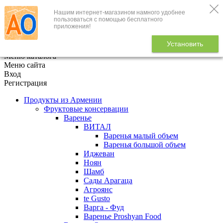
Нашим интернет-магазином намного удобнее
+7 (495) 646-888-1
пользоваться с помощью бесплатного
приложения!
В корзине
0
товаров
Установить
x
Меню каталога
Меню сайта
Вход
Регистрация
Продукты из Армении
Фруктовые консервации
Варенье
ВИТАЛ
Варенья малый объем
Варенья большой объем
Иджеван
Ноян
Шамб
Сады Арагаца
Агроянс
te Gusto
Варга - Фуд
Варенье Proshyan Food