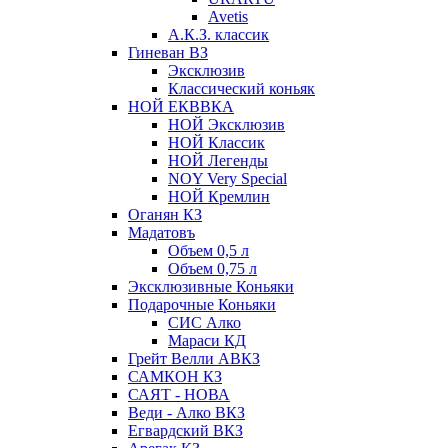
Avetis
А.К.З. классик
Гиневан ВЗ
Эксклюзив
Классический коньяк
НОЙ ЕКВВКА
НОЙ Эксклюзив
НОЙ Классик
НОЙ Легенды
NOY Very Speсial
НОЙ Кремлин
Оганян КЗ
Мадатовъ
Объем 0,5 л
Объем 0,75 л
Эксклюзивные Коньяки
Подарочные Коньяки
СИС Алко
Мараси КД
Грейт Велли АВКЗ
САМКОН КЗ
САЯТ - НОВА
Веди - Алко ВКЗ
Егвардский ВКЗ