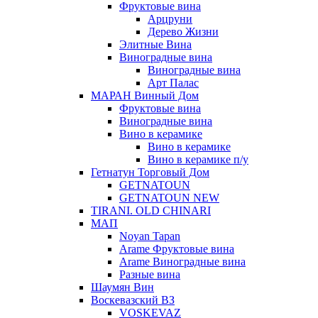
Фруктовые вина
Арцруни
Дерево Жизни
Элитные Вина
Виноградные вина
Виноградные вина
Арт Палас
МАРАН Винный Дом
Фруктовые вина
Виноградные вина
Вино в керамике
Вино в керамике
Вино в керамике п/у
Гетнатун Торговый Дом
GETNATOUN
GETNATOUN NEW
TIRANI. OLD CHINARI
МАП
Noyan Tapan
Arame Фруктовые вина
Arame Виноградные вина
Разные вина
Шаумян Вин
Воскевазский ВЗ
VOSKEVAZ