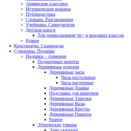
Армянские классики
Исторические романы
Публицистика
Словари. Разговорники
Учебники. Самоучители
Детские книги
Для дошкольников<br> и младших классов
Разное
Кроссворды. Сканворды
Сувениры. Подарки
Подарки – Армения
Подарочные монеты
Деревянные изделия
Деревянные часы
Часы настольные
Часы настенные
Деревянные Храмы
Подставки для напитков
Деревянные Тарелки
Деревянные Вазы
Деревянные Кресты
Деревянные Гранаты
Разное
Этнические товары
Этно скатерти