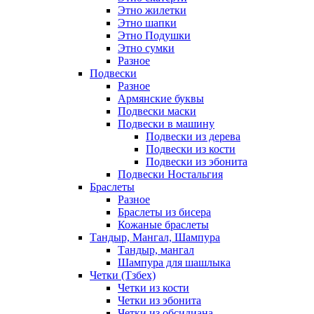
Этно жилетки
Этно шапки
Этно Подушки
Этно сумки
Разное
Подвески
Разное
Армянские буквы
Подвески маски
Подвески в машину
Подвески из дерева
Подвески из кости
Подвески из эбонита
Подвески Ностальгия
Браслеты
Разное
Браслеты из бисера
Кожаные браслеты
Тандыр, Мангал, Шампура
Тандыр, мангал
Шампура для шашлыка
Четки (Тзбех)
Четки из кости
Четки из эбонита
Четки из обсидиана