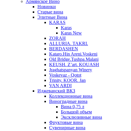
Армянское Вино
Новинки
Старые вина
Элитные Вина
KARAS
Karas
Karas New
ZORAH
ALLURIA. TAKRI.
BERDASHEN
Kataro.Hin Areni.Voskeni
Old Bridge.Tushpa.Malani
KEUSH. Z’art. KOUASH
Jraghatspanyan Winery
Voskevaz - Qotot
Trinity. KOOR. Jan
VAN ARDI
Иджеванский ВКЗ
Коллекционные вина
Виноградные вина
Вина 0,75 л
Большой объем
Эксклюзивные вина
Фруктовые вина
Cувенирные вина