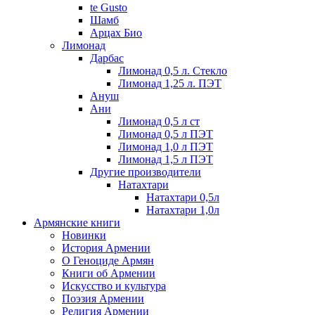
te Gusto
Шамб
Арцах Био
Лимонад
Дарбас
Лимонад 0,5 л. Стекло
Лимонад 1,25 л. ПЭТ
Ануш
Ани
Лимонад 0,5 л ст
Лимонад 0,5 л ПЭТ
Лимонад 1,0 л ПЭТ
Лимонад 1,5 л ПЭТ
Другие производители
Натахтари
Натахтари 0,5л
Натахтари 1,0л
Армянские книги
Новинки
История Армении
О Геноциде Армян
Книги об Армении
Иcкусство и культура
Поэзия Армении
Религия Армении