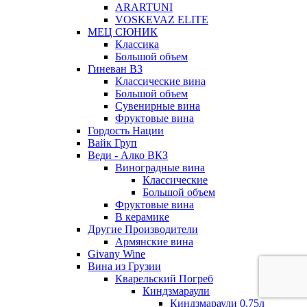
ARARTUNI
VOSKEVAZ ELITE
МЕЦ СЮНИК
Классика
Большой объем
Гиневан ВЗ
Классические вина
Большой объем
Сувенирные вина
Фруктовые вина
Гордость Нации
Вайк Груп
Веди - Алко ВКЗ
Виноградные вина
Классические
Большой объем
Фруктовые вина
В керамике
Другие Производители
Армянские вина
Givany Wine
Вина из Грузии
Кварельский Погреб
Киндзмараули
Киндзмараули 0,75л