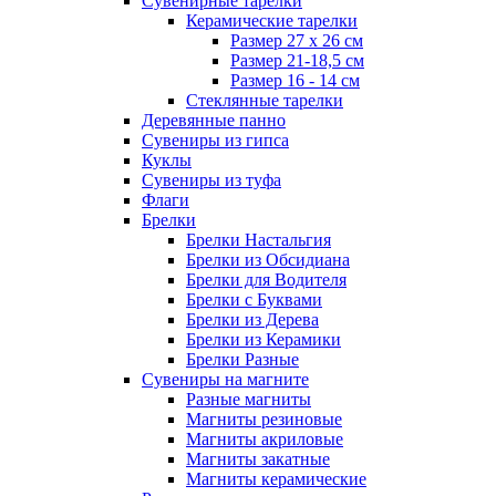
Сувенирные тарелки
Керамические тарелки
Размер 27 х 26 см
Размер 21-18,5 см
Размер 16 - 14 см
Стеклянные тарелки
Деревянные панно
Сувениры из гипса
Куклы
Сувениры из туфа
Флаги
Брелки
Брелки Настальгия
Брелки из Обсидиана
Брелки для Водителя
Брелки с Буквами
Брелки из Дерева
Брелки из Керамики
Брелки Разные
Сувениры на магните
Разные магниты
Магниты резиновые
Магниты акриловые
Магниты закатные
Магниты керамические