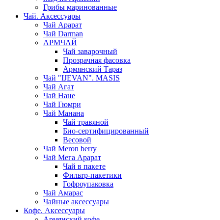
Грибы маринованные
Чай. Аксессуары
Чай Арарат
Чай Darman
АРМЧАЙ
Чай заварочный
Прозрачная фасовка
Армянский Тараз
Чай "IJEVAN". MASIS
Чай Агат
Чай Нане
Чай Гюмри
Чай Манана
Чай травяной
Био-сертифицированный
Весовой
Чай Meron berry
Чай Мега Арарат
Чай в пакете
Фильтр-пакетики
Гофроупаковка
Чай Амарас
Чайные аксессуары
Кофе. Аксессуары
Армянский кофе