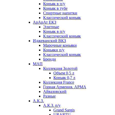
Коньяк в п/у
Коньяк в тубе
Спиртные напитки
Классический коньяк
АрАрАт ЕКЗ
Элитные
Коньяк в п/у
Классический коньяк
Иджеванский ВКЗ
Марочные коньяки
Коньяки п/у
Классический коньяк
Бренди
МАП
Коллекция Золотой
Объем 0,5 л
Коньяк 0,7 л
Коллекция France
Горная Армения. АРМА
Айвазовский
Разные
А.К.З.
А.К.З. п/у
Grand Sargis
URARTU