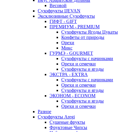
Вкус Араратской Долины
Весовой
Сухофрукты IJEVAN
Эксклюзивные Сухофрукты
ГИФТ - GIFT
ПРЕМИУМ - PREMIUM
Сухофрукты Ягоды Цукаты
Конфеты от природы
Орехи
Микс
ГУРМЭ - GOURMET
Сухофрукты с начинками
Орехи и семечки
Сухофрукты и ягоды
ЭКСТРА - EXTRA
Сухофрукты с начинками
Орехи и семечки
Сухофрукты и ягоды
ЭКОНОМ - ECONOM
Сухофрукты и ягоды
Орехи и семечки
Разное
Сухофрукты Aregi
Сушеные фрукты
Фруктовые Чипсы