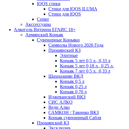
IQOS стики
Стики для IQOS ILUMA
Стики для IQOS
Сenter
Акссессуары
Алкоголь Витрина ЕГАИС 18+
Армянский Коньяк
Сувенирные Коньяки
Символы Нового 2026 Года
Прошянский КЗ
Элитные
Коньяк 5 лет 0,5 л., 0,33 л
Коньяк 5 лет 0,18 л., 0,25 л.
Коньяк 7 лет 0,5 л., 0,33 л
Шахназарян ВКД
Коньяк 0,5 л
Коньяк 0,25 л
Коньяк 0,70 л
Иджеванский ВКЗ
СИС АЛКО
Веди Алко
САМКОН / Тавинко ВКЗ
Коньяк сувенирный Сабля
Прошянский КЗ
Эксклюзив