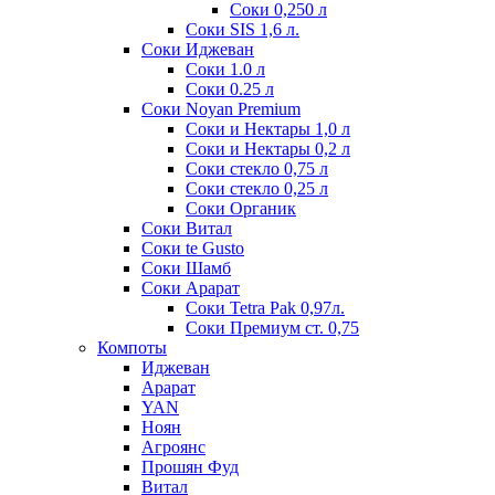
Соки 0,250 л
Соки SIS 1,6 л.
Соки Иджеван
Соки 1.0 л
Соки 0.25 л
Соки Noyan Premium
Соки и Нектары 1,0 л
Соки и Нектары 0,2 л
Соки стекло 0,75 л
Соки стекло 0,25 л
Соки Органик
Соки Витал
Соки te Gusto
Соки Шамб
Соки Арарат
Соки Tetra Pak 0,97л.
Соки Премиум ст. 0,75
Компоты
Иджеван
Арарат
YAN
Ноян
Агроянс
Прошян Фуд
Витал