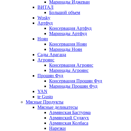
Маринады Иджеван
ВИТАЛ
Большой объем
Wosky
Артфуд
Консервация Артфуд
Маринады Артфуд
Ноян
Консервация Ноян
Маринады Ноян
Сады Арагаца
Агроянс
Консервация Агроянс
Маринады Агроянс
Прошян Фуд
Консервация Прошян Фуд
Маринады Прошян Фуд
YAN
te Gusto
Мясные Продукты
Мясные деликатесы
Армянская Бастурма
Армянский Суджух
Армянская Колбаса
Нарезки