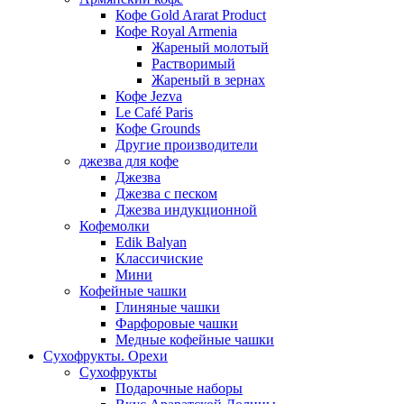
Кофе Gold Ararat Product
Кофе Royal Armenia
Жареный молотый
Растворимый
Жареный в зернах
Кофе Jezva
Le Café Paris
Кофе Grounds
Другие производители
джезва для кофе
Джезва
Джезва с песком
Джезва индукционной
Кофемолки
Edik Balyan
Классичиские
Мини
Кофейные чашки
Глиняные чашки
Фарфоровые чашки
Медные кофейные чашки
Сухофрукты. Орехи
Сухофрукты
Подарочные наборы