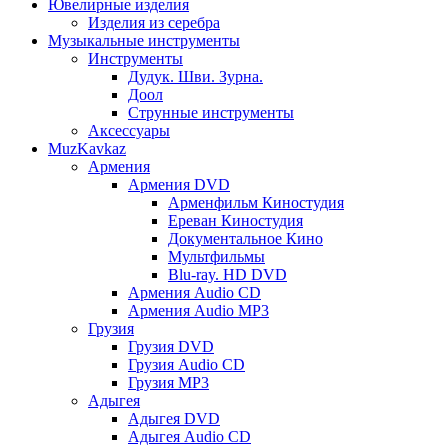
Ювелирные изделия
Изделия из серебра
Музыкальные инструменты
Инструменты
Дудук. Шви. Зурна.
Доол
Струнные инструменты
Аксессуары
MuzKavkaz
Армения
Армения DVD
Арменфильм Киностудия
Ереван Киностудия
Документальное Кино
Мультфильмы
Blu-ray. HD DVD
Армения Audio CD
Армения Audio MP3
Грузия
Грузия DVD
Грузия Audio CD
Грузия MP3
Адыгея
Адыгея DVD
Адыгея Audio CD