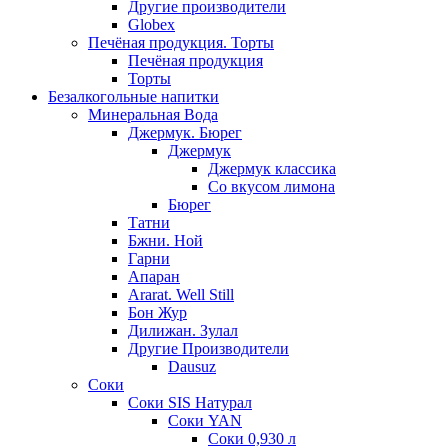
Другие производители
Globex
Печёная продукция. Торты
Печёная продукция
Торты
Безалкогольные напитки
Минеральная Вода
Джермук. Бюрег
Джермук
Джермук классика
Со вкусом лимона
Бюрег
Татни
Бжни. Ной
Гарни
Апаран
Ararat. Well Still
Бон Жур
Дилижан. Зулал
Другие Производители
Dausuz
Соки
Соки SIS Натурал
Соки YAN
Соки 0,930 л