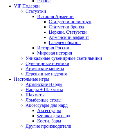
Разное
VIP Подарки
Статуэтки
История Армении
Статуэтки полистоун
Статуэтки бронза
Церкви. Статуэтки
Армянский алфавит
Галерея образов
История России
Мировая история
Уникальные сувенирные светильники
Сувенирные ночники
Армянские монеты
Деревянные изделия
Настольные игры
Армянские Нарды
Нарды + Шахматы
Шахматы
Ломберные столы
Аксессуары для нард
Аксессуары
Фишки для нард
Кости. Зары
Другие производители