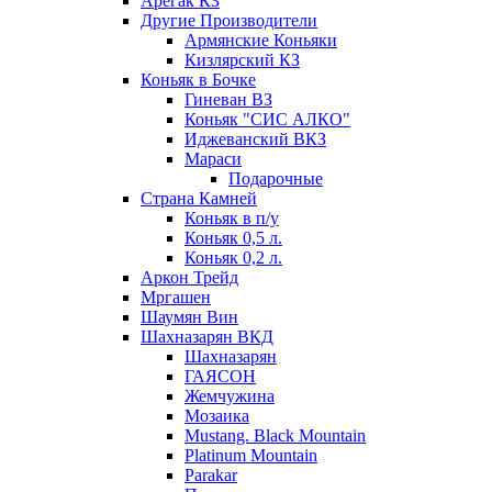
Арегак КЗ
Другие Производители
Армянские Коньяки
Кизлярский КЗ
Коньяк в Бочке
Гиневан ВЗ
Коньяк "СИС АЛКО"
Иджеванский ВКЗ
Мараси
Подарочные
Страна Камней
Коньяк в п/у
Коньяк 0,5 л.
Коньяк 0,2 л.
Аркон Трейд
Мргашен
Шаумян Вин
Шахназарян ВКД
Шахназарян
ГАЯСОН
Жемчужина
Мозаика
Mustang. Black Mountain
Platinum Mountain
Parakar