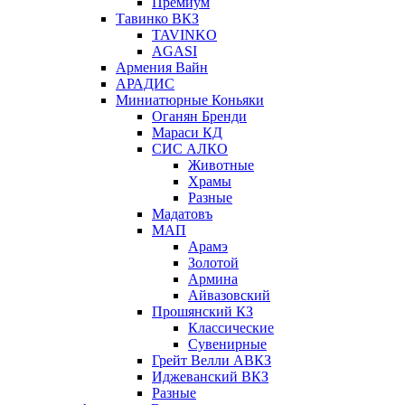
Премиум
Тавинко ВКЗ
TAVINKO
AGASI
Армения Вайн
АРАДИС
Миниатюрные Коньяки
Оганян Бренди
Мараси КД
СИС АЛКО
Животные
Храмы
Разные
Мадатовъ
МАП
Арамэ
Золотой
Армина
Айвазовский
Прошянский КЗ
Классические
Сувенирные
Грейт Велли АВКЗ
Иджеванский ВКЗ
Разные