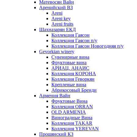
Матевосян Вайн
Аренийский ВЗ
Areni
Areni key
Areni fruits
Шахназарян ЕКД
Коллекция Гаясон
Коллекция Гаясон п/у
Коллекция Гаясон Новогодняя п/у
Gevorkian winery
Сувенирные вина
Фруктовые вина
АРИАЦ. АНАИС
Коллекция КОРОНА
Коллекция Геворкян
Крепленые вина
Абрикосовый Бренди
Армения Вайн
Фруктовые Вина
Коллекция ORRAN
OLD ARMENIA
Виноградные Вина
Коллекция TAKAR
Коллекция YEREVAN
Прошянский КЗ