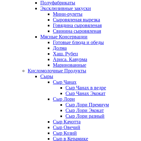
Полуфабрикаты
Эксклюзивные закуски
Мини-рулеты
Сыровяленая вырезка
Говядина сыровяленая
Свинина сыровяленая
Мясные Консервации
Готовые блюда и обеды
Долма
Хаш. Рубец
Ариса. Кавурма
Маринованные
Кисломолочные Продукты
Сыры
Сыр Чанах
Сыр Чанах в ведре
Сыр Чанах Экокат
Сыр Лори
Сыр Лори Премиум
Сыр Лори Экокат
Сыр Лори разный
Сыр Качотта
Сыр Овечий
Сыр Козий
Сыр в Керамике