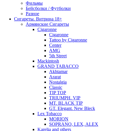
Фильмы
Бейсболки / Футболки
Разное
Сигареты. Витрина 18+
Армянские Сигареты
Cigaronne
Cigaronne
Tattoo by Cigaronne
Center
AMG
5th Street
Mackintosh
GRAND TABACCO
Akhtamar
Ararat
Nostalgia
Classic
TIP TOP
TRIUMPH. VIP
MT. BLACK TIP
GT. Elegant. New Bleck
Lex Tobacco
MORION
SOPRANO, LEX, ALEX
Karelia and others