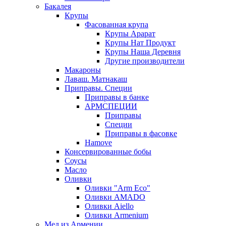
Бакалея
Крупы
Фасованная крупа
Крупы Арарат
Крупы Нат Продукт
Крупы Наша Деревня
Другие производители
Макароны
Лаваш. Матнакаш
Приправы. Специи
Приправы в банке
АРМСПЕЦИИ
Приправы
Специи
Приправы в фасовке
Hamove
Консервированные бобы
Соусы
Масло
Оливки
Оливки "Arm Eco"
Оливки AMADO
Оливки Aiello
Оливки Armenium
Мед из Армении