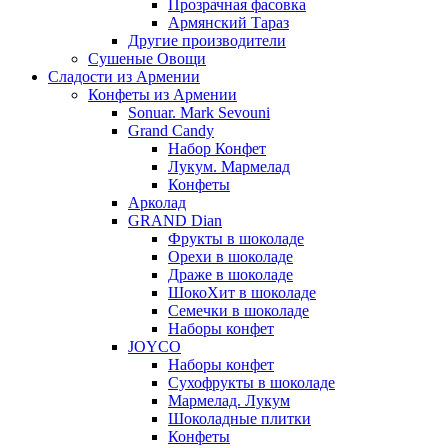
Прозрачная фасовка
Армянский Тараз
Другие производители
Сушеные Овощи
Сладости из Армении
Конфеты из Армении
Sonuar. Mark Sevouni
Grand Candy
Набор Конфет
Лукум. Мармелад
Конфеты
Арколад
GRAND Dian
Фрукты в шоколаде
Орехи в шоколаде
Драже в шоколаде
ШокоХит в шоколаде
Семечки в шоколаде
Наборы конфет
JOYCO
Наборы конфет
Сухофрукты в шоколаде
Мармелад. Лукум
Шоколадные плитки
Конфеты