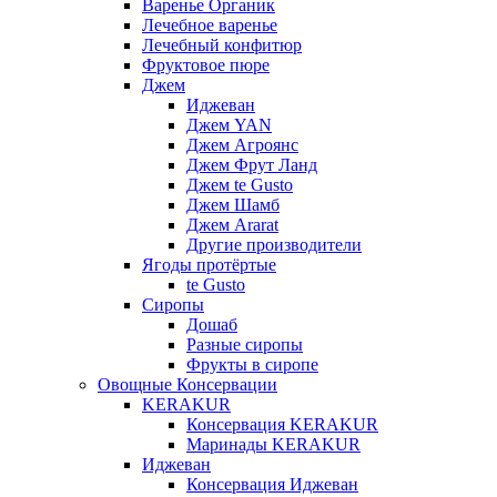
Варенье Органик
Лечебное варенье
Лечебный конфитюр
Фруктовое пюре
Джем
Иджеван
Джем YAN
Джем Агроянс
Джем Фрут Ланд
Джем te Gusto
Джем Шамб
Джем Ararat
Другие производители
Ягоды протёртые
te Gusto
Сиропы
Дошаб
Разные сиропы
Фрукты в сиропе
Овощные Консервации
KERAKUR
Консервация KERAKUR
Маринады KERAKUR
Иджеван
Консервация Иджеван