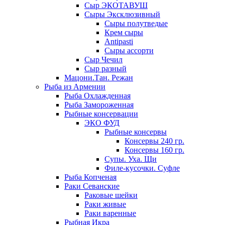
Сыр ЭКОТАВУШ
Сыры Эксклюзивный
Сыры полутведые
Крем сыры
Antipasti
Сыры ассорти
Сыр Чечил
Сыр разный
Мацони.Тан. Режан
Рыба из Армении
Рыба Охлажденная
Рыба Замороженная
Рыбные консервации
ЭКО ФУД
Рыбные консервы
Консервы 240 гр.
Консервы 160 гр.
Супы. Уха. Щи
Филе-кусочки. Суфле
Рыба Копченая
Раки Севанские
Раковые шейки
Раки живые
Раки варенные
Рыбная Икра