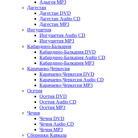
Адыгея MP3
Дагестан
Дагестан DVD
Дагестан Audio CD
Дагестан MP3
Ингушетия
Ингушетия Audio CD
Ингушетия MP3
Кабардино-Балкария
Кабардино-Балкария DVD
Кабардино-Балкария Audio CD
Кабардино-Балкария MP3
Карачаево-Черкесия
Карачаево-Черкесия DVD
Карачаево-Черкесия Audio CD
Карачаево-Черкесия MP3
Осетия
Осетия DVD
Осетия Audio CD
Осетия MP3
Чечня
Чечня DVD
Чечня Audio CD
Чечня MP3
Сборники Кавказа