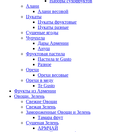
Наборы сухофруктов
Алани
Алани весовой
Цукаты
Цукаты фруктовые
Цукаты разные
Сушеные ягоды
Чурчхела
Дары Армении
Ануш
Фруктовая пастила
Пастила te Gusto
Разное
Орехи
Орехи весовые
Орехи в меду
Te Gusto
Фрукты из Армении
Овощи. Зелень
Свежие Овощи
Свежая Зелень
Замороженные Овощи и Зелень
Тамара фрут
Сушеная Зелень
АРМЧАЙ