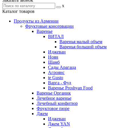
Заказать звонок
x
Каталог товаров
Продукты из Армении
Фруктовые консервации
Варенье
ВИТАЛ
Варенья малый объем
Варенья большой объем
Иджеван
Ноян
Шамб
Сады Арагаца
Агроянс
te Gusto
Варга - Фуд
Варенье Proshyan Food
Варенье Органик
Лечебное варенье
Лечебный конфитюр
Фруктовое пюре
Джем
Иджеван
Джем YAN