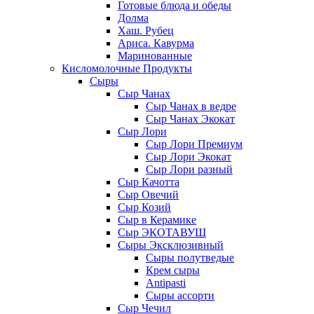
Готовые блюда и обеды
Долма
Хаш. Рубец
Ариса. Кавурма
Маринованные
Кисломолочные Продукты
Сыры
Сыр Чанах
Сыр Чанах в ведре
Сыр Чанах Экокат
Сыр Лори
Сыр Лори Премиум
Сыр Лори Экокат
Сыр Лори разный
Сыр Качотта
Сыр Овечий
Сыр Козий
Сыр в Керамике
Сыр ЭКОТАВУШ
Сыры Эксклюзивный
Сыры полутведые
Крем сыры
Antipasti
Сыры ассорти
Сыр Чечил