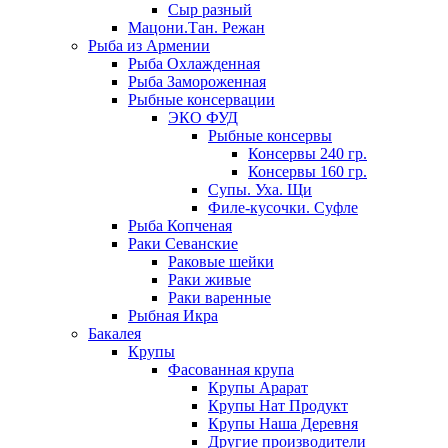
Сыр разный
Мацони.Тан. Режан
Рыба из Армении
Рыба Охлажденная
Рыба Замороженная
Рыбные консервации
ЭКО ФУД
Рыбные консервы
Консервы 240 гр.
Консервы 160 гр.
Супы. Уха. Щи
Филе-кусочки. Суфле
Рыба Копченая
Раки Севанские
Раковые шейки
Раки живые
Раки варенные
Рыбная Икра
Бакалея
Крупы
Фасованная крупа
Крупы Арарат
Крупы Нат Продукт
Крупы Наша Деревня
Другие производители