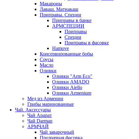
Макароны
Лаваш. Матнакаш
Приправы. Специи
Приправы в банке
АРМСПЕЦИИ
Приправы
Специи
Приправы в фасовке
Hamove
Консервированные бобы
Соусы
Масло
Оливки
Оливки "Arm Eco"
Оливки AMADO
Оливки Aiello
Оливки Armenium
Мед из Армении
Грибы маринованные
Чай. Аксессуары
Чай Арарат
Чай Darman
АРМЧАЙ
Чай заварочный
Прозрачная фасовка