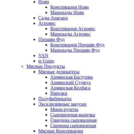
Ноян
Консервация Ноян
Маринады Ноян
Сады Арагаца
Агроянс
Консервация Агроянс
Маринады Агроянс
Прошян Фуд
Консервация Прошян Фуд
Маринады Прошян Фуд
YAN
te Gusto
Мясные Продукты
Мясные деликатесы
Армянская Бастурма
Армянский Суджух
Армянская Колбаса
Нарезки
Полуфабрикаты
Эксклюзивные закуски
Мини-рулеты
Сыровяленая вырезка
Говядина сыровяленая
Свинина сыровяленая
Мясные Консервации