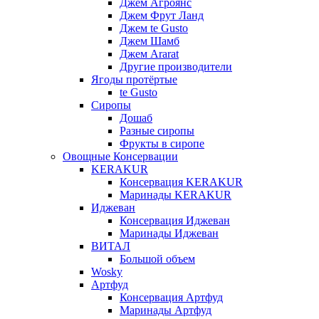
Джем Агроянс
Джем Фрут Ланд
Джем te Gusto
Джем Шамб
Джем Ararat
Другие производители
Ягоды протёртые
te Gusto
Сиропы
Дошаб
Разные сиропы
Фрукты в сиропе
Овощные Консервации
KERAKUR
Консервация KERAKUR
Маринады KERAKUR
Иджеван
Консервация Иджеван
Маринады Иджеван
ВИТАЛ
Большой объем
Wosky
Артфуд
Консервация Артфуд
Маринады Артфуд