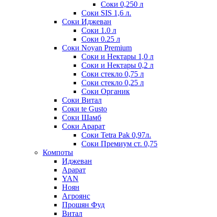
Соки 0,250 л
Соки SIS 1,6 л.
Соки Иджеван
Соки 1.0 л
Соки 0.25 л
Соки Noyan Premium
Соки и Нектары 1,0 л
Соки и Нектары 0,2 л
Соки стекло 0,75 л
Соки стекло 0,25 л
Соки Органик
Соки Витал
Соки te Gusto
Соки Шамб
Соки Арарат
Соки Tetra Pak 0,97л.
Соки Премиум ст. 0,75
Компоты
Иджеван
Арарат
YAN
Ноян
Агроянс
Прошян Фуд
Витал