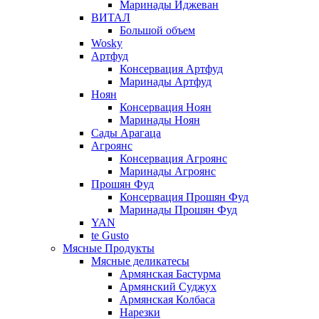
Маринады Иджеван
ВИТАЛ
Большой объем
Wosky
Артфуд
Консервация Артфуд
Маринады Артфуд
Ноян
Консервация Ноян
Маринады Ноян
Сады Арагаца
Агроянс
Консервация Агроянс
Маринады Агроянс
Прошян Фуд
Консервация Прошян Фуд
Маринады Прошян Фуд
YAN
te Gusto
Мясные Продукты
Мясные деликатесы
Армянская Бастурма
Армянский Суджух
Армянская Колбаса
Нарезки