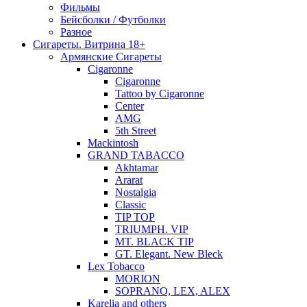
Фильмы
Бейсболки / Футболки
Разное
Сигареты. Витрина 18+
Армянские Сигареты
Cigaronne
Cigaronne
Tattoo by Cigaronne
Center
AMG
5th Street
Mackintosh
GRAND TABACCO
Akhtamar
Ararat
Nostalgia
Classic
TIP TOP
TRIUMPH. VIP
MT. BLACK TIP
GT. Elegant. New Bleck
Lex Tobacco
MORION
SOPRANO, LEX, ALEX
Karelia and others