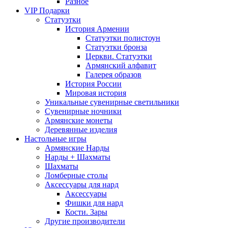
Разное
VIP Подарки
Статуэтки
История Армении
Статуэтки полистоун
Статуэтки бронза
Церкви. Статуэтки
Армянский алфавит
Галерея образов
История России
Мировая история
Уникальные сувенирные светильники
Сувенирные ночники
Армянские монеты
Деревянные изделия
Настольные игры
Армянские Нарды
Нарды + Шахматы
Шахматы
Ломберные столы
Аксессуары для нард
Аксессуары
Фишки для нард
Кости. Зары
Другие производители