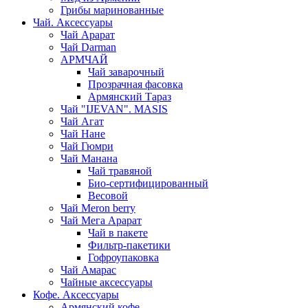
Грибы маринованные
Чай. Аксессуары
Чай Арарат
Чай Darman
АРМЧАЙ
Чай заварочный
Прозрачная фасовка
Армянский Тараз
Чай "IJEVAN". MASIS
Чай Агат
Чай Нане
Чай Гюмри
Чай Манана
Чай травяной
Био-сертифицированный
Весовой
Чай Meron berry
Чай Мега Арарат
Чай в пакете
Фильтр-пакетики
Гофроупаковка
Чай Амарас
Чайные аксессуары
Кофе. Аксессуары
Армянский кофе