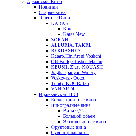
Армянское Вино
Новинки
Старые вина
Элитные Вина
KARAS
Karas
Karas New
ZORAH
ALLURIA. TAKRI.
BERDASHEN
Kataro.Hin Areni.Voskeni
Old Bridge.Tushpa.Malani
KEUSH. Z’art. KOUASH
Jraghatspanyan Winery
Voskevaz - Qotot
Trinity. KOOR. Jan
VAN ARDI
Иджеванский ВКЗ
Коллекционные вина
Виноградные вина
Вина 0,75 л
Большой объем
Эксклюзивные вина
Фруктовые вина
Cувенирные вина