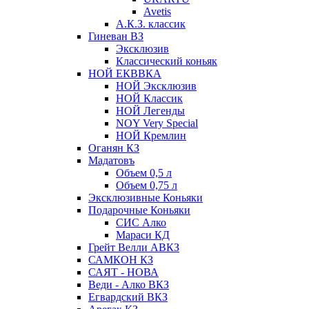
Avetis
А.К.З. классик
Гиневан ВЗ
Эксклюзив
Классический коньяк
НОЙ ЕКВВКА
НОЙ Эксклюзив
НОЙ Классик
НОЙ Легенды
NOY Very Speсial
НОЙ Кремлин
Оганян КЗ
Мадатовъ
Объем 0,5 л
Объем 0,75 л
Эксклюзивные Коньяки
Подарочные Коньяки
СИС Алко
Мараси КД
Грейт Велли АВКЗ
САМКОН КЗ
САЯТ - НОВА
Веди - Алко ВКЗ
Егвардский ВКЗ