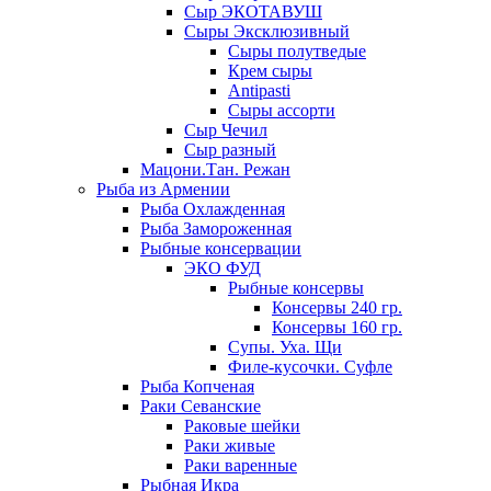
Сыр ЭКОТАВУШ
Сыры Эксклюзивный
Сыры полутведые
Крем сыры
Antipasti
Сыры ассорти
Сыр Чечил
Сыр разный
Мацони.Тан. Режан
Рыба из Армении
Рыба Охлажденная
Рыба Замороженная
Рыбные консервации
ЭКО ФУД
Рыбные консервы
Консервы 240 гр.
Консервы 160 гр.
Супы. Уха. Щи
Филе-кусочки. Суфле
Рыба Копченая
Раки Севанские
Раковые шейки
Раки живые
Раки варенные
Рыбная Икра