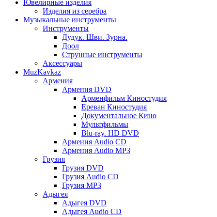
Ювелирные изделия
Изделия из серебра
Музыкальные инструменты
Инструменты
Дудук. Шви. Зурна.
Доол
Струнные инструменты
Аксессуары
MuzKavkaz
Армения
Армения DVD
Арменфильм Киностудия
Ереван Киностудия
Документальное Кино
Мультфильмы
Blu-ray. HD DVD
Армения Audio CD
Армения Audio MP3
Грузия
Грузия DVD
Грузия Audio CD
Грузия MP3
Адыгея
Адыгея DVD
Адыгея Audio CD