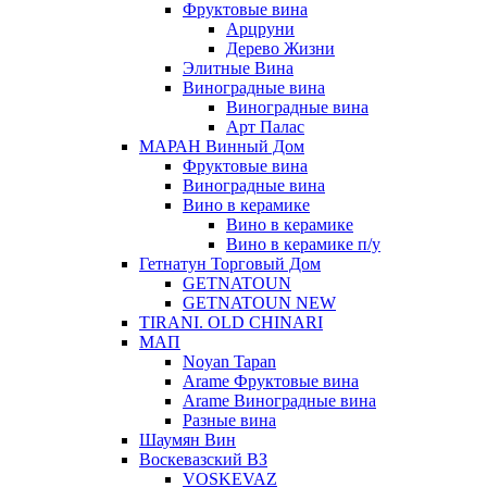
Фруктовые вина
Арцруни
Дерево Жизни
Элитные Вина
Виноградные вина
Виноградные вина
Арт Палас
МАРАН Винный Дом
Фруктовые вина
Виноградные вина
Вино в керамике
Вино в керамике
Вино в керамике п/у
Гетнатун Торговый Дом
GETNATOUN
GETNATOUN NEW
TIRANI. OLD CHINARI
МАП
Noyan Tapan
Arame Фруктовые вина
Arame Виноградные вина
Разные вина
Шаумян Вин
Воскевазский ВЗ
VOSKEVAZ