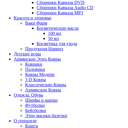
Сборники Кавказа DVD
Сборники Кавказа Audio CD
Сборники Кавказа MP3
Красота и здоровье
Ваки Фарм
Косметические масла
100 мл
50 мл
Косметика для ухода
Продукция Наринэ
Детские игры
Армянские Этно Ковры
Коврики
Половики
Ковры Модерн
3 D Ковры
Классические Ковры
Армянские Ковры
Одежда. Обувь
Шарфы и шапки
Футболки
Бейсболки
Этно масики балетки
О геноциде
Книги