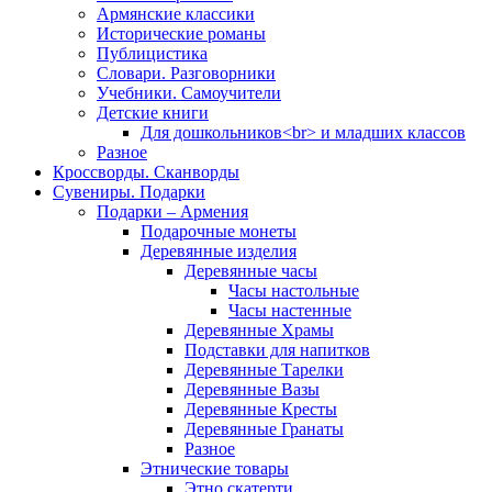
Армянские классики
Исторические романы
Публицистика
Словари. Разговорники
Учебники. Самоучители
Детские книги
Для дошкольников<br> и младших классов
Разное
Кроссворды. Сканворды
Сувениры. Подарки
Подарки – Армения
Подарочные монеты
Деревянные изделия
Деревянные часы
Часы настольные
Часы настенные
Деревянные Храмы
Подставки для напитков
Деревянные Тарелки
Деревянные Вазы
Деревянные Кресты
Деревянные Гранаты
Разное
Этнические товары
Этно скатерти