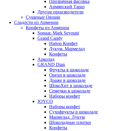
Прозрачная фасовка
Армянский Тараз
Другие производители
Сушеные Овощи
Сладости из Армении
Конфеты из Армении
Sonuar. Mark Sevouni
Grand Candy
Набор Конфет
Лукум. Мармелад
Конфеты
Арколад
GRAND Dian
Фрукты в шоколаде
Орехи в шоколаде
Драже в шоколаде
ШокоХит в шоколаде
Семечки в шоколаде
Наборы конфет
JOYCO
Наборы конфет
Сухофрукты в шоколаде
Мармелад. Лукум
Шоколадные плитки
Конфеты