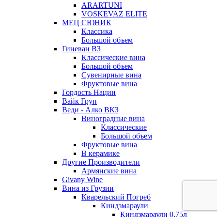
ARARTUNI
VOSKEVAZ ELITE
МЕЦ СЮНИК
Классика
Большой объем
Гиневан ВЗ
Классические вина
Большой объем
Сувенирные вина
Фруктовые вина
Гордость Нации
Вайк Груп
Веди - Алко ВКЗ
Виноградные вина
Классические
Большой объем
Фруктовые вина
В керамике
Другие Производители
Армянские вина
Givany Wine
Вина из Грузии
Кварельский Погреб
Киндзмараули
Киндзмараули 0,75л