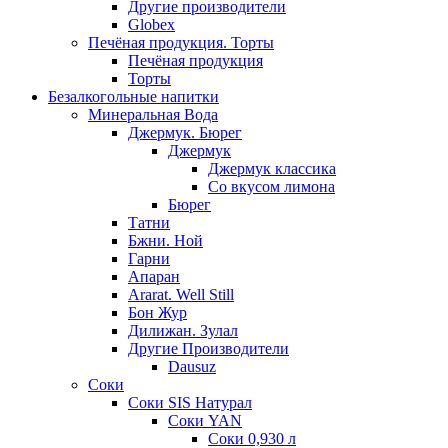
Другие производители
Globex
Печёная продукция. Торты
Печёная продукция
Торты
Безалкогольные напитки
Минеральная Вода
Джермук. Бюрег
Джермук
Джермук классика
Со вкусом лимона
Бюрег
Татни
Бжни. Ной
Гарни
Апаран
Ararat. Well Still
Бон Жур
Дилижан. Зулал
Другие Производители
Dausuz
Соки
Соки SIS Натурал
Соки YAN
Соки 0,930 л