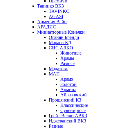
Премиум
Тавинко ВКЗ
TAVINKO
AGASI
Армения Вайн
АРАДИС
Миниатюрные Коньяки
Оганян Бренди
Мараси КД
СИС АЛКО
Животные
Храмы
Разные
Мадатовъ
МАП
Арамэ
Золотой
Армина
Айвазовский
Прошянский КЗ
Классические
Сувенирные
Грейт Велли АВКЗ
Иджеванский ВКЗ
Разные