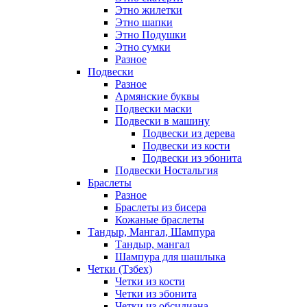
Этно жилетки
Этно шапки
Этно Подушки
Этно сумки
Разное
Подвески
Разное
Армянские буквы
Подвески маски
Подвески в машину
Подвески из дерева
Подвески из кости
Подвески из эбонита
Подвески Ностальгия
Браслеты
Разное
Браслеты из бисера
Кожаные браслеты
Тандыр, Мангал, Шампура
Тандыр, мангал
Шампура для шашлыка
Четки (Тзбех)
Четки из кости
Четки из эбонита
Четки из обсидиана