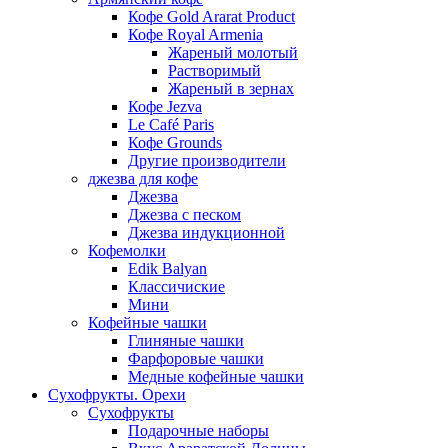
Кофе Gold Ararat Product
Кофе Royal Armenia
Жареный молотый
Растворимый
Жареный в зернах
Кофе Jezva
Le Café Paris
Кофе Grounds
Другие производители
джезва для кофе
Джезва
Джезва с песком
Джезва индукционной
Кофемолки
Edik Balyan
Классичиские
Мини
Кофейные чашки
Глиняные чашки
Фарфоровые чашки
Медные кофейные чашки
Сухофрукты. Орехи
Сухофрукты
Подарочные наборы