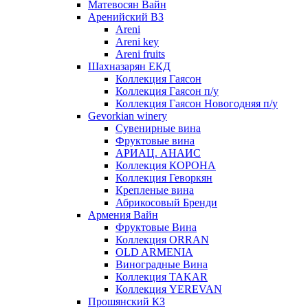
Матевосян Вайн
Аренийский ВЗ
Areni
Areni key
Areni fruits
Шахназарян ЕКД
Коллекция Гаясон
Коллекция Гаясон п/у
Коллекция Гаясон Новогодняя п/у
Gevorkian winery
Сувенирные вина
Фруктовые вина
АРИАЦ. АНАИС
Коллекция КОРОНА
Коллекция Геворкян
Крепленые вина
Абрикосовый Бренди
Армения Вайн
Фруктовые Вина
Коллекция ORRAN
OLD ARMENIA
Виноградные Вина
Коллекция TAKAR
Коллекция YEREVAN
Прошянский КЗ