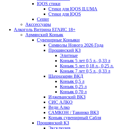
IQOS стики
Стики для IQOS ILUMA
Стики для IQOS
Сenter
Акссессуары
Алкоголь Витрина ЕГАИС 18+
Армянский Коньяк
Сувенирные Коньяки
Символы Нового 2026 Года
Прошянский КЗ
Элитные
Коньяк 5 лет 0,5 л., 0,33 л
Коньяк 5 лет 0,18 л., 0,25 л.
Коньяк 7 лет 0,5 л., 0,33 л
Шахназарян ВКД
Коньяк 0,5 л
Коньяк 0,25 л
Коньяк 0,70 л
Иджеванский ВКЗ
СИС АЛКО
Веди Алко
САМКОН / Тавинко ВКЗ
Коньяк сувенирный Сабля
Прошянский КЗ
Эксклюзив