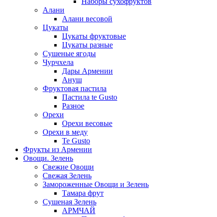
Наборы сухофруктов
Алани
Алани весовой
Цукаты
Цукаты фруктовые
Цукаты разные
Сушеные ягоды
Чурчхела
Дары Армении
Ануш
Фруктовая пастила
Пастила te Gusto
Разное
Орехи
Орехи весовые
Орехи в меду
Te Gusto
Фрукты из Армении
Овощи. Зелень
Свежие Овощи
Свежая Зелень
Замороженные Овощи и Зелень
Тамара фрут
Сушеная Зелень
АРМЧАЙ