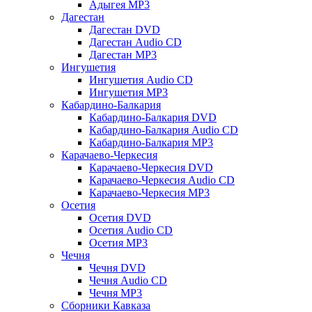
Адыгея MP3
Дагестан
Дагестан DVD
Дагестан Audio CD
Дагестан MP3
Ингушетия
Ингушетия Audio CD
Ингушетия MP3
Кабардино-Балкария
Кабардино-Балкария DVD
Кабардино-Балкария Audio CD
Кабардино-Балкария MP3
Карачаево-Черкесия
Карачаево-Черкесия DVD
Карачаево-Черкесия Audio CD
Карачаево-Черкесия MP3
Осетия
Осетия DVD
Осетия Audio CD
Осетия MP3
Чечня
Чечня DVD
Чечня Audio CD
Чечня MP3
Сборники Кавказа