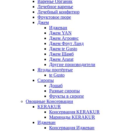
Варенье Органик
Лечебное варенье
Лечебный конфитюр
Фруктовое пюре
Джем
Иджеван
Джем YAN
Джем Агроянс
Джем Фрут Ланд
Джем te Gusto
Джем Шамб
Джем Ararat
Другие производители
Ягоды протёртые
te Gusto
Сиропы
Дошаб
Разные сиропы
Фрукты в сиропе
Овощные Консервации
KERAKUR
Консервация KERAKUR
Маринады KERAKUR
Иджеван
Консервация Иджеван