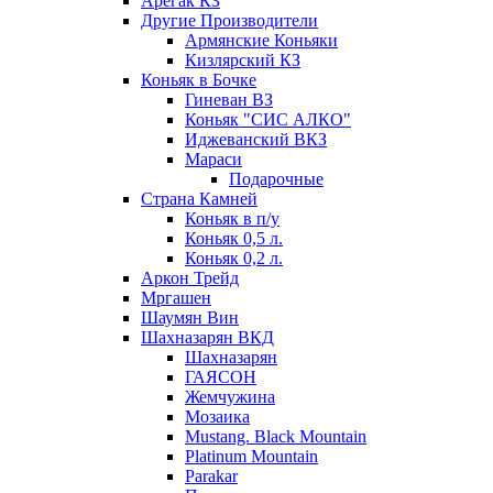
Арегак КЗ
Другие Производители
Армянские Коньяки
Кизлярский КЗ
Коньяк в Бочке
Гиневан ВЗ
Коньяк "СИС АЛКО"
Иджеванский ВКЗ
Мараси
Подарочные
Страна Камней
Коньяк в п/у
Коньяк 0,5 л.
Коньяк 0,2 л.
Аркон Трейд
Мргашен
Шаумян Вин
Шахназарян ВКД
Шахназарян
ГАЯСОН
Жемчужина
Мозаика
Mustang. Black Mountain
Platinum Mountain
Parakar