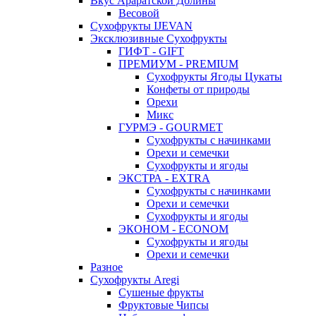
Вкус Араратской Долины
Весовой
Сухофрукты IJEVAN
Эксклюзивные Сухофрукты
ГИФТ - GIFT
ПРЕМИУМ - PREMIUM
Сухофрукты Ягоды Цукаты
Конфеты от природы
Орехи
Микс
ГУРМЭ - GOURMET
Сухофрукты с начинками
Орехи и семечки
Сухофрукты и ягоды
ЭКСТРА - EXTRA
Сухофрукты с начинками
Орехи и семечки
Сухофрукты и ягоды
ЭКОНОМ - ECONOM
Сухофрукты и ягоды
Орехи и семечки
Разное
Сухофрукты Aregi
Сушеные фрукты
Фруктовые Чипсы