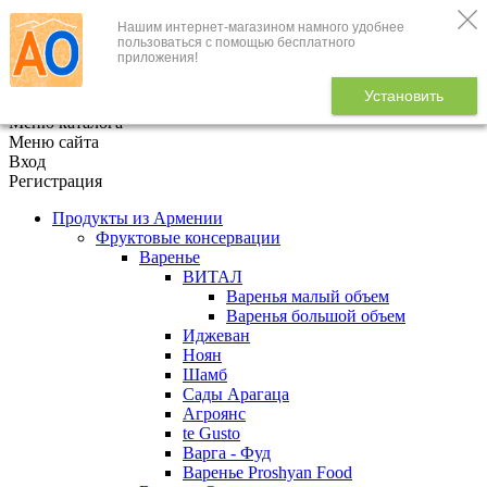
Нашим интернет-магазином намного удобнее
+7 (495) 646-888-1
пользоваться с помощью бесплатного
приложения!
В корзине
0
товаров
Установить
x
Меню каталога
Меню сайта
Вход
Регистрация
Продукты из Армении
Фруктовые консервации
Варенье
ВИТАЛ
Варенья малый объем
Варенья большой объем
Иджеван
Ноян
Шамб
Сады Арагаца
Агроянс
te Gusto
Варга - Фуд
Варенье Proshyan Food