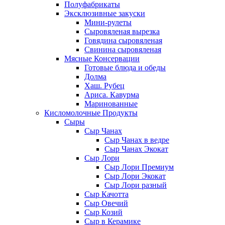
Полуфабрикаты
Эксклюзивные закуски
Мини-рулеты
Сыровяленая вырезка
Говядина сыровяленая
Свинина сыровяленая
Мясные Консервации
Готовые блюда и обеды
Долма
Хаш. Рубец
Ариса. Кавурма
Маринованные
Кисломолочные Продукты
Сыры
Сыр Чанах
Сыр Чанах в ведре
Сыр Чанах Экокат
Сыр Лори
Сыр Лори Премиум
Сыр Лори Экокат
Сыр Лори разный
Сыр Качотта
Сыр Овечий
Сыр Козий
Сыр в Керамике