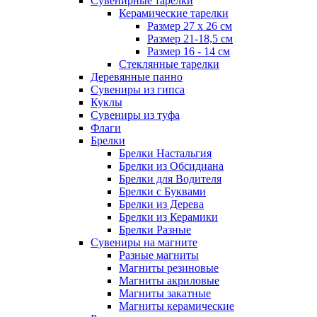
Сувенирные тарелки
Керамические тарелки
Размер 27 х 26 см
Размер 21-18,5 см
Размер 16 - 14 см
Стеклянные тарелки
Деревянные панно
Сувениры из гипса
Куклы
Сувениры из туфа
Флаги
Брелки
Брелки Настальгия
Брелки из Обсидиана
Брелки для Водителя
Брелки с Буквами
Брелки из Дерева
Брелки из Керамики
Брелки Разные
Сувениры на магните
Разные магниты
Магниты резиновые
Магниты акриловые
Магниты закатные
Магниты керамические