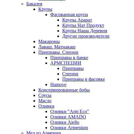
Бакалея
Крупы
Фасованная крупа
Крупы Арарат
Крупы Нат Продукт
Крупы Наша Деревня
Другие производители
Макароны
Лаваш. Матнакаш
Приправы. Специи
Приправы в банке
АРМСПЕЦИИ
Приправы
Специи
Приправы в фасовке
Hamove
Консервированные бобы
Соусы
Масло
Оливки
Оливки "Arm Eco"
Оливки AMADO
Оливки Aiello
Оливки Armenium
Мед из Армении