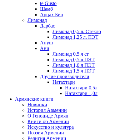
te Gusto
Шамб
Арцах Био
Лимонад
Дарбас
Лимонад 0,5 л. Стекло
Лимонад 1,25 л. ПЭТ
Ануш
Ани
Лимонад 0,5 л ст
Лимонад 0,5 л ПЭТ
Лимонад 1,0 л ПЭТ
Лимонад 1,5 л ПЭТ
Другие производители
Натахтари
Натахтари 0,5л
Натахтари 1,0л
Армянские книги
Новинки
История Армении
О Геноциде Армян
Книги об Армении
Иcкусство и культура
Поэзия Армении
Религия Армении