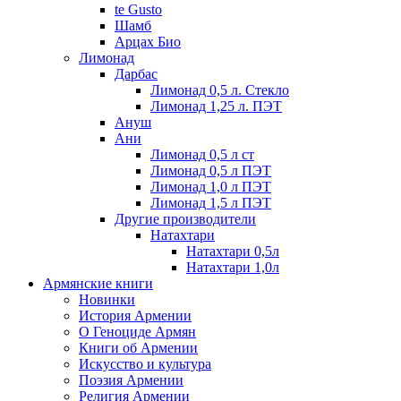
te Gusto
Шамб
Арцах Био
Лимонад
Дарбас
Лимонад 0,5 л. Стекло
Лимонад 1,25 л. ПЭТ
Ануш
Ани
Лимонад 0,5 л ст
Лимонад 0,5 л ПЭТ
Лимонад 1,0 л ПЭТ
Лимонад 1,5 л ПЭТ
Другие производители
Натахтари
Натахтари 0,5л
Натахтари 1,0л
Армянские книги
Новинки
История Армении
О Геноциде Армян
Книги об Армении
Иcкусство и культура
Поэзия Армении
Религия Армении