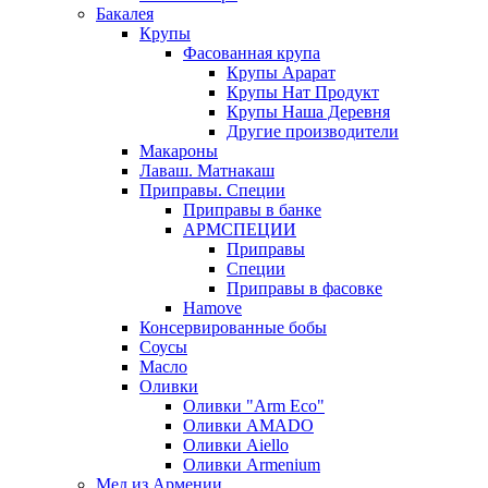
Бакалея
Крупы
Фасованная крупа
Крупы Арарат
Крупы Нат Продукт
Крупы Наша Деревня
Другие производители
Макароны
Лаваш. Матнакаш
Приправы. Специи
Приправы в банке
АРМСПЕЦИИ
Приправы
Специи
Приправы в фасовке
Hamove
Консервированные бобы
Соусы
Масло
Оливки
Оливки "Arm Eco"
Оливки AMADO
Оливки Aiello
Оливки Armenium
Мед из Армении