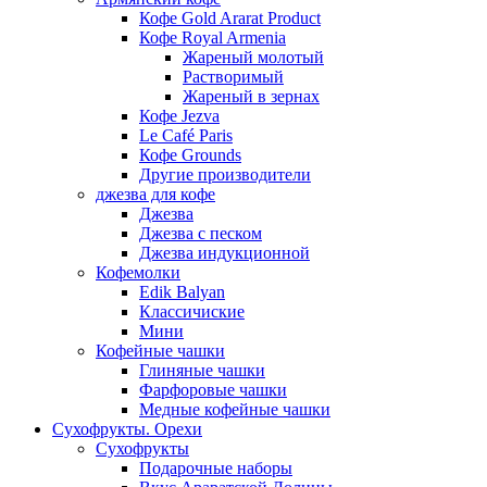
Кофе Gold Ararat Product
Кофе Royal Armenia
Жареный молотый
Растворимый
Жареный в зернах
Кофе Jezva
Le Café Paris
Кофе Grounds
Другие производители
джезва для кофе
Джезва
Джезва с песком
Джезва индукционной
Кофемолки
Edik Balyan
Классичиские
Мини
Кофейные чашки
Глиняные чашки
Фарфоровые чашки
Медные кофейные чашки
Сухофрукты. Орехи
Сухофрукты
Подарочные наборы