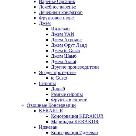
Варенье Органик
Лечебное варенье
Лечебный конфитюр
Фруктовое пюре
Джем
Иджеван
Джем YAN
Джем Агроянс
Джем Фрут Ланд
Джем te Gusto
Джем Шамб
Джем Ararat
Другие производители
Ягоды протёртые
te Gusto
Сиропы
Дошаб
Разные сиропы
Фрукты в сиропе
Овощные Консервации
KERAKUR
Консервация KERAKUR
Маринады KERAKUR
Иджеван
Консервация Иджеван