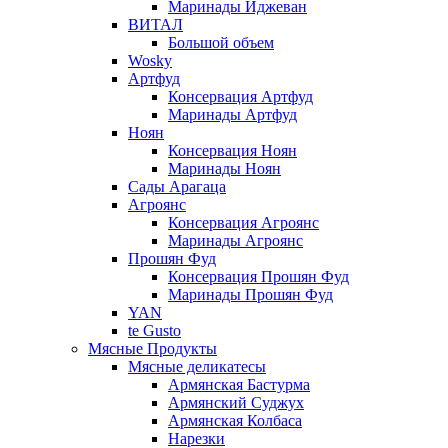
Маринады Иджеван
ВИТАЛ
Большой объем
Wosky
Артфуд
Консервация Артфуд
Маринады Артфуд
Ноян
Консервация Ноян
Маринады Ноян
Сады Арагаца
Агроянс
Консервация Агроянс
Маринады Агроянс
Прошян Фуд
Консервация Прошян Фуд
Маринады Прошян Фуд
YAN
te Gusto
Мясные Продукты
Мясные деликатесы
Армянская Бастурма
Армянский Суджух
Армянская Колбаса
Нарезки