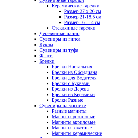
Сувенирные тарелки
Керамические тарелки
Размер 27 х 26 см
Размер 21-18,5 см
Размер 16 - 14 см
Стеклянные тарелки
Деревянные панно
Сувениры из гипса
Куклы
Сувениры из туфа
Флаги
Брелки
Брелки Настальгия
Брелки из Обсидиана
Брелки для Водителя
Брелки с Буквами
Брелки из Дерева
Брелки из Керамики
Брелки Разные
Сувениры на магните
Разные магниты
Магниты резиновые
Магниты акриловые
Магниты закатные
Магниты керамические