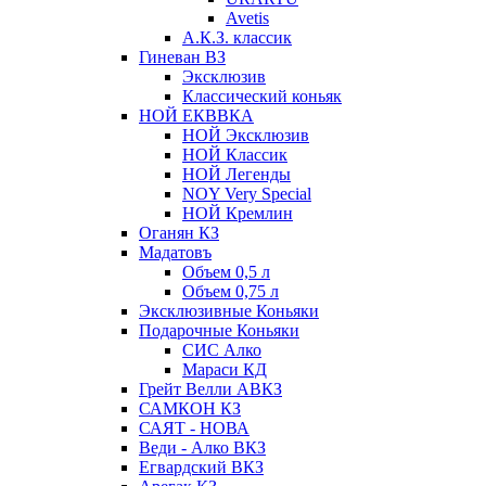
Avetis
А.К.З. классик
Гиневан ВЗ
Эксклюзив
Классический коньяк
НОЙ ЕКВВКА
НОЙ Эксклюзив
НОЙ Классик
НОЙ Легенды
NOY Very Speсial
НОЙ Кремлин
Оганян КЗ
Мадатовъ
Объем 0,5 л
Объем 0,75 л
Эксклюзивные Коньяки
Подарочные Коньяки
СИС Алко
Мараси КД
Грейт Велли АВКЗ
САМКОН КЗ
САЯТ - НОВА
Веди - Алко ВКЗ
Егвардский ВКЗ