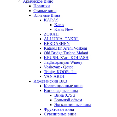
Армянское Вино
Новинки
Старые вина
Элитные Вина
KARAS
Karas
Karas New
ZORAH
ALLURIA. TAKRI.
BERDASHEN
Kataro.Hin Areni.Voskeni
Old Bridge.Tushpa.Malani
KEUSH. Z’art. KOUASH
Jraghatspanyan Winery
Voskevaz - Qotot
Trinity. KOOR. Jan
VAN ARDI
Иджеванский ВКЗ
Коллекционные вина
Виноградные вина
Вина 0,75 л
Большой объем
Эксклюзивные вина
Фруктовые вина
Cувенирные вина