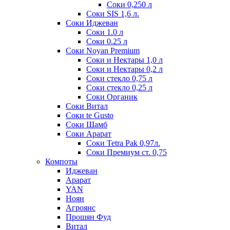
Соки 0,250 л
Соки SIS 1,6 л.
Соки Иджеван
Соки 1.0 л
Соки 0.25 л
Соки Noyan Premium
Соки и Нектары 1,0 л
Соки и Нектары 0,2 л
Соки стекло 0,75 л
Соки стекло 0,25 л
Соки Органик
Соки Витал
Соки te Gusto
Соки Шамб
Соки Арарат
Соки Tetra Pak 0,97л.
Соки Премиум ст. 0,75
Компоты
Иджеван
Арарат
YAN
Ноян
Агроянс
Прошян Фуд
Витал