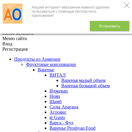
Нашим интернет-магазином намного удобнее
+7 (495) 646-888-1
пользоваться с помощью бесплатного
приложения!
В корзине
0
товаров
Установить
x
Меню каталога
Меню сайта
Вход
Регистрация
Продукты из Армении
Фруктовые консервации
Варенье
ВИТАЛ
Варенья малый объем
Варенья большой объем
Иджеван
Ноян
Шамб
Сады Арагаца
Агроянс
te Gusto
Варга - Фуд
Варенье Proshyan Food