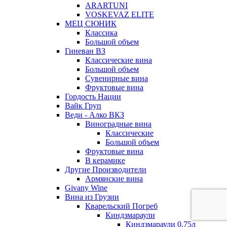
ARARTUNI
VOSKEVAZ ELITE
МЕЦ СЮНИК
Классика
Большой объем
Гиневан ВЗ
Классические вина
Большой объем
Сувенирные вина
Фруктовые вина
Гордость Нации
Вайк Груп
Веди - Алко ВКЗ
Виноградные вина
Классические
Большой объем
Фруктовые вина
В керамике
Другие Производители
Армянские вина
Givany Wine
Вина из Грузии
Кварельский Погреб
Киндзмараули
Киндзмараули 0,75л