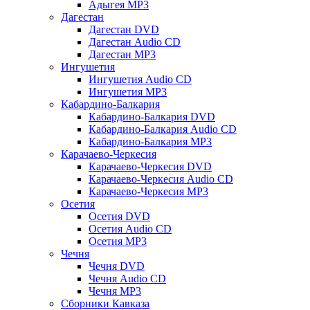
Адыгея MP3
Дагестан
Дагестан DVD
Дагестан Audio CD
Дагестан MP3
Ингушетия
Ингушетия Audio CD
Ингушетия MP3
Кабардино-Балкария
Кабардино-Балкария DVD
Кабардино-Балкария Audio CD
Кабардино-Балкария MP3
Карачаево-Черкесия
Карачаево-Черкесия DVD
Карачаево-Черкесия Audio CD
Карачаево-Черкесия MP3
Осетия
Осетия DVD
Осетия Audio CD
Осетия MP3
Чечня
Чечня DVD
Чечня Audio CD
Чечня MP3
Сборники Кавказа