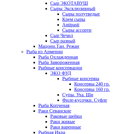
Сыр ЭКОТАВУШ
Сыры Эксклюзивный
Сыры полутведые
Крем сыры
Antipasti
Сыры ассорти
Сыр Чечил
Сыр разный
Мацони.Тан. Режан
Рыба из Армении
Рыба Охлажденная
Рыба Замороженная
Рыбные консервации
ЭКО ФУД
Рыбные консервы
Консервы 240 гр.
Консервы 160 гр.
Супы. Уха. Щи
Филе-кусочки. Суфле
Рыба Копченая
Раки Севанские
Раковые шейки
Раки живые
Раки варенные
Рыбная Икра