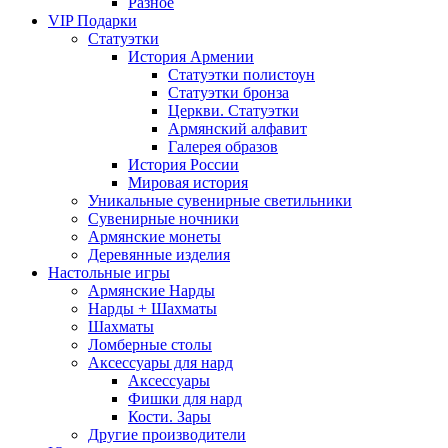
Разное
VIP Подарки
Статуэтки
История Армении
Статуэтки полистоун
Статуэтки бронза
Церкви. Статуэтки
Армянский алфавит
Галерея образов
История России
Мировая история
Уникальные сувенирные светильники
Сувенирные ночники
Армянские монеты
Деревянные изделия
Настольные игры
Армянские Нарды
Нарды + Шахматы
Шахматы
Ломберные столы
Аксессуары для нард
Аксессуары
Фишки для нард
Кости. Зары
Другие производители