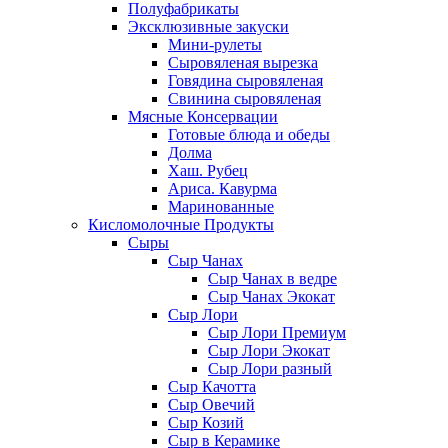
Полуфабрикаты
Эксклюзивные закуски
Мини-рулеты
Сыровяленая вырезка
Говядина сыровяленая
Свинина сыровяленая
Мясные Консервации
Готовые блюда и обеды
Долма
Хаш. Рубец
Ариса. Кавурма
Маринованные
Кисломолочные Продукты
Сыры
Сыр Чанах
Сыр Чанах в ведре
Сыр Чанах Экокат
Сыр Лори
Сыр Лори Премиум
Сыр Лори Экокат
Сыр Лори разный
Сыр Качотта
Сыр Овечий
Сыр Козий
Сыр в Керамике