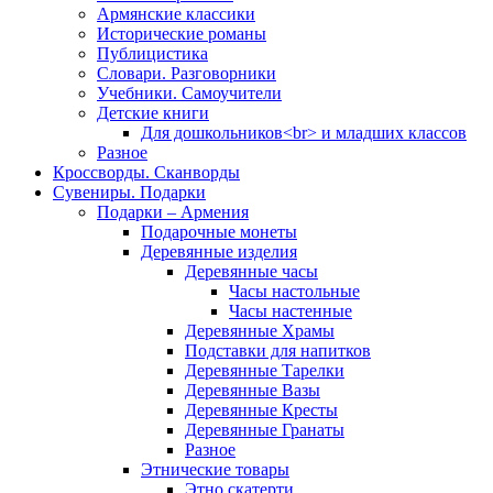
Армянские классики
Исторические романы
Публицистика
Словари. Разговорники
Учебники. Самоучители
Детские книги
Для дошкольников<br> и младших классов
Разное
Кроссворды. Сканворды
Сувениры. Подарки
Подарки – Армения
Подарочные монеты
Деревянные изделия
Деревянные часы
Часы настольные
Часы настенные
Деревянные Храмы
Подставки для напитков
Деревянные Тарелки
Деревянные Вазы
Деревянные Кресты
Деревянные Гранаты
Разное
Этнические товары
Этно скатерти