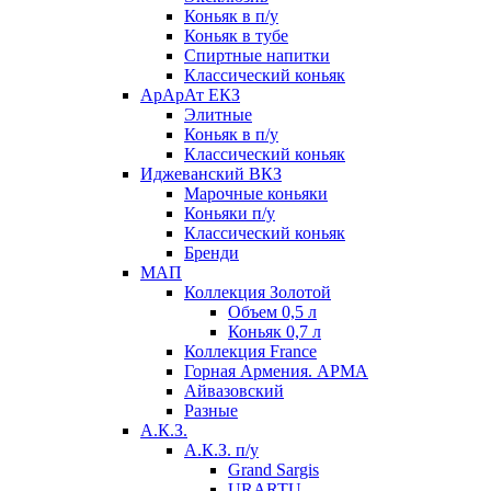
Коньяк в п/у
Коньяк в тубе
Спиртные напитки
Классический коньяк
АрАрАт ЕКЗ
Элитные
Коньяк в п/у
Классический коньяк
Иджеванский ВКЗ
Марочные коньяки
Коньяки п/у
Классический коньяк
Бренди
МАП
Коллекция Золотой
Объем 0,5 л
Коньяк 0,7 л
Коллекция France
Горная Армения. АРМА
Айвазовский
Разные
А.К.З.
А.К.З. п/у
Grand Sargis
URARTU