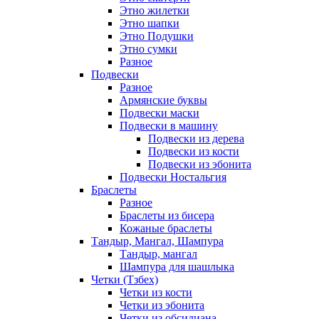
Этно жилетки
Этно шапки
Этно Подушки
Этно сумки
Разное
Подвески
Разное
Армянские буквы
Подвески маски
Подвески в машину
Подвески из дерева
Подвески из кости
Подвески из эбонита
Подвески Ностальгия
Браслеты
Разное
Браслеты из бисера
Кожаные браслеты
Тандыр, Мангал, Шампура
Тандыр, мангал
Шампура для шашлыка
Четки (Тзбех)
Четки из кости
Четки из эбонита
Четки из обсидиана