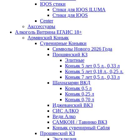
IQOS стики
Стики для IQOS ILUMA
Стики для IQOS
Сenter
Акссессуары
Алкоголь Витрина ЕГАИС 18+
Армянский Коньяк
Сувенирные Коньяки
Символы Нового 2026 Года
Прошянский КЗ
Элитные
Коньяк 5 лет 0,5 л., 0,33 л
Коньяк 5 лет 0,18 л., 0,25 л.
Коньяк 7 лет 0,5 л., 0,33 л
Шахназарян ВКД
Коньяк 0,5 л
Коньяк 0,25 л
Коньяк 0,70 л
Иджеванский ВКЗ
СИС АЛКО
Веди Алко
САМКОН / Тавинко ВКЗ
Коньяк сувенирный Сабля
Прошянский КЗ
Эксклюзив