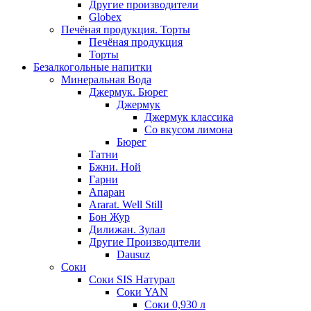
Другие производители
Globex
Печёная продукция. Торты
Печёная продукция
Торты
Безалкогольные напитки
Минеральная Вода
Джермук. Бюрег
Джермук
Джермук классика
Со вкусом лимона
Бюрег
Татни
Бжни. Ной
Гарни
Апаран
Ararat. Well Still
Бон Жур
Дилижан. Зулал
Другие Производители
Dausuz
Соки
Соки SIS Натурал
Соки YAN
Соки 0,930 л