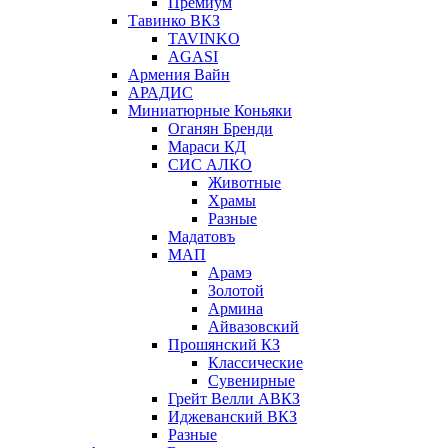
Премиум
Тавинко ВКЗ
TAVINKO
AGASI
Армения Вайн
АРАДИС
Миниатюрные Коньяки
Оганян Бренди
Мараси КД
СИС АЛКО
Животные
Храмы
Разные
Мадатовъ
МАП
Арамэ
Золотой
Армина
Айвазовский
Прошянский КЗ
Классические
Сувенирные
Грейт Велли АВКЗ
Иджеванский ВКЗ
Разные