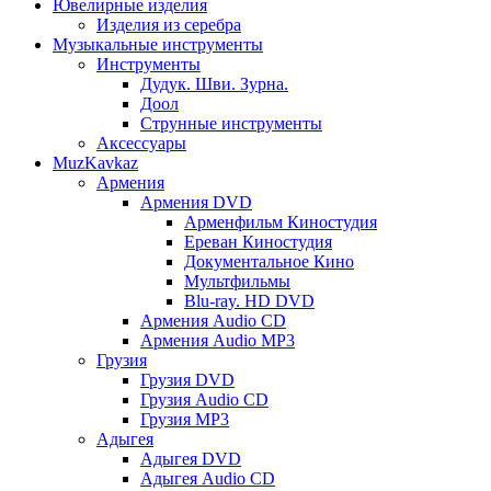
Ювелирные изделия
Изделия из серебра
Музыкальные инструменты
Инструменты
Дудук. Шви. Зурна.
Доол
Струнные инструменты
Аксессуары
MuzKavkaz
Армения
Армения DVD
Арменфильм Киностудия
Ереван Киностудия
Документальное Кино
Мультфильмы
Blu-ray. HD DVD
Армения Audio CD
Армения Audio MP3
Грузия
Грузия DVD
Грузия Audio CD
Грузия MP3
Адыгея
Адыгея DVD
Адыгея Audio CD