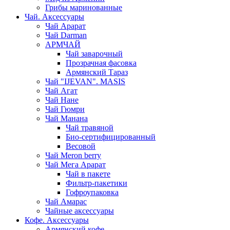
Грибы маринованные
Чай. Аксессуары
Чай Арарат
Чай Darman
АРМЧАЙ
Чай заварочный
Прозрачная фасовка
Армянский Тараз
Чай "IJEVAN". MASIS
Чай Агат
Чай Нане
Чай Гюмри
Чай Манана
Чай травяной
Био-сертифицированный
Весовой
Чай Meron berry
Чай Мега Арарат
Чай в пакете
Фильтр-пакетики
Гофроупаковка
Чай Амарас
Чайные аксессуары
Кофе. Аксессуары
Армянский кофе