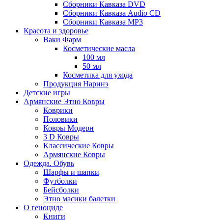
Сборники Кавказа DVD
Сборники Кавказа Audio CD
Сборники Кавказа MP3
Красота и здоровье
Ваки Фарм
Косметические масла
100 мл
50 мл
Косметика для ухода
Продукция Наринэ
Детские игры
Армянские Этно Ковры
Коврики
Половики
Ковры Модерн
3 D Ковры
Классические Ковры
Армянские Ковры
Одежда. Обувь
Шарфы и шапки
Футболки
Бейсболки
Этно масики балетки
О геноциде
Книги