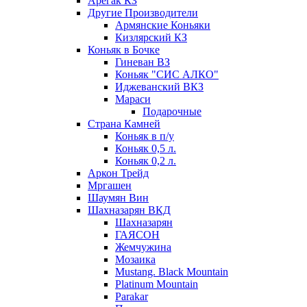
Арегак КЗ
Другие Производители
Армянские Коньяки
Кизлярский КЗ
Коньяк в Бочке
Гиневан ВЗ
Коньяк "СИС АЛКО"
Иджеванский ВКЗ
Мараси
Подарочные
Страна Камней
Коньяк в п/у
Коньяк 0,5 л.
Коньяк 0,2 л.
Аркон Трейд
Мргашен
Шаумян Вин
Шахназарян ВКД
Шахназарян
ГАЯСОН
Жемчужина
Мозаика
Mustang. Black Mountain
Platinum Mountain
Parakar