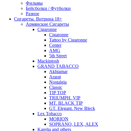
Фильмы
Бейсболки / Футболки
Разное
Сигареты. Витрина 18+
Армянские Сигареты
Cigaronne
Cigaronne
Tattoo by Cigaronne
Center
AMG
5th Street
Mackintosh
GRAND TABACCO
Akhtamar
Ararat
Nostalgia
Classic
TIP TOP
TRIUMPH. VIP
MT. BLACK TIP
GT. Elegant. New Bleck
Lex Tobacco
MORION
SOPRANO, LEX, ALEX
Karelia and others