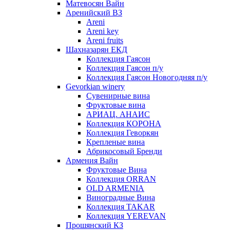
Матевосян Вайн
Аренийский ВЗ
Areni
Areni key
Areni fruits
Шахназарян ЕКД
Коллекция Гаясон
Коллекция Гаясон п/у
Коллекция Гаясон Новогодняя п/у
Gevorkian winery
Сувенирные вина
Фруктовые вина
АРИАЦ. АНАИС
Коллекция КОРОНА
Коллекция Геворкян
Крепленые вина
Абрикосовый Бренди
Армения Вайн
Фруктовые Вина
Коллекция ORRAN
OLD ARMENIA
Виноградные Вина
Коллекция TAKAR
Коллекция YEREVAN
Прошянский КЗ