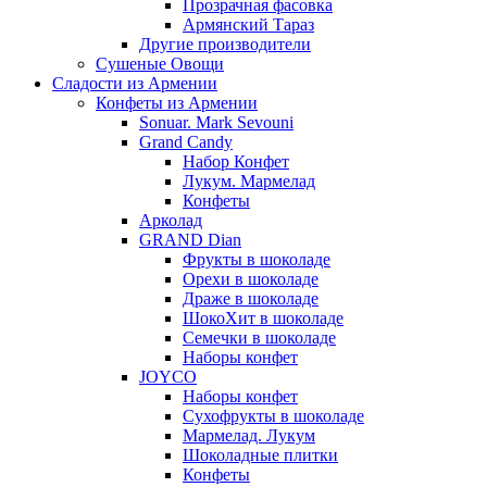
Прозрачная фасовка
Армянский Тараз
Другие производители
Сушеные Овощи
Сладости из Армении
Конфеты из Армении
Sonuar. Mark Sevouni
Grand Candy
Набор Конфет
Лукум. Мармелад
Конфеты
Арколад
GRAND Dian
Фрукты в шоколаде
Орехи в шоколаде
Драже в шоколаде
ШокоХит в шоколаде
Семечки в шоколаде
Наборы конфет
JOYCO
Наборы конфет
Сухофрукты в шоколаде
Мармелад. Лукум
Шоколадные плитки
Конфеты