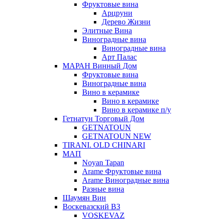
Фруктовые вина
Арцруни
Дерево Жизни
Элитные Вина
Виноградные вина
Виноградные вина
Арт Палас
МАРАН Винный Дом
Фруктовые вина
Виноградные вина
Вино в керамике
Вино в керамике
Вино в керамике п/у
Гетнатун Торговый Дом
GETNATOUN
GETNATOUN NEW
TIRANI. OLD CHINARI
МАП
Noyan Tapan
Arame Фруктовые вина
Arame Виноградные вина
Разные вина
Шаумян Вин
Воскевазский ВЗ
VOSKEVAZ