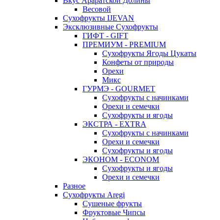
Вкус Араратской Долины
Весовой
Сухофрукты IJEVAN
Эксклюзивные Сухофрукты
ГИФТ - GIFT
ПРЕМИУМ - PREMIUM
Сухофрукты Ягоды Цукаты
Конфеты от природы
Орехи
Микс
ГУРМЭ - GOURMET
Сухофрукты с начинками
Орехи и семечки
Сухофрукты и ягоды
ЭКСТРА - EXTRA
Сухофрукты с начинками
Орехи и семечки
Сухофрукты и ягоды
ЭКОНОМ - ECONOM
Сухофрукты и ягоды
Орехи и семечки
Разное
Сухофрукты Aregi
Сушеные фрукты
Фруктовые Чипсы