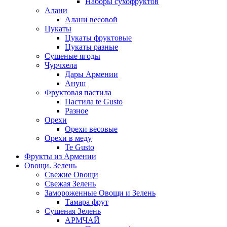
Наборы сухофруктов
Алани
Алани весовой
Цукаты
Цукаты фруктовые
Цукаты разные
Сушеные ягоды
Чурчхела
Дары Армении
Ануш
Фруктовая пастила
Пастила te Gusto
Разное
Орехи
Орехи весовые
Орехи в меду
Te Gusto
Фрукты из Армении
Овощи. Зелень
Свежие Овощи
Свежая Зелень
Замороженные Овощи и Зелень
Тамара фрут
Сушеная Зелень
АРМЧАЙ