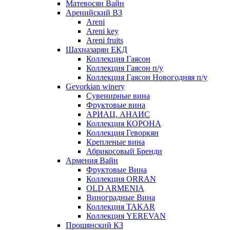
Матевосян Вайн
Аренийский ВЗ
Areni
Areni key
Areni fruits
Шахназарян ЕКД
Коллекция Гаясон
Коллекция Гаясон п/у
Коллекция Гаясон Новогодняя п/у
Gevorkian winery
Сувенирные вина
Фруктовые вина
АРИАЦ. АНАИС
Коллекция КОРОНА
Коллекция Геворкян
Крепленые вина
Абрикосовый Бренди
Армения Вайн
Фруктовые Вина
Коллекция ORRAN
OLD ARMENIA
Виноградные Вина
Коллекция TAKAR
Коллекция YEREVAN
Прошянский КЗ