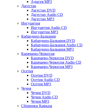
Адыгея MP3
Дагестан
Дагестан DVD
Дагестан Audio CD
Дагестан MP3
Ингушетия
Ингушетия Audio CD
Ингушетия MP3
Кабардино-Балкария
Кабардино-Балкария DVD
Кабардино-Балкария Audio CD
Кабардино-Балкария MP3
Карачаево-Черкесия
Карачаево-Черкесия DVD
Карачаево-Черкесия Audio CD
Карачаево-Черкесия MP3
Осетия
Осетия DVD
Осетия Audio CD
Осетия MP3
Чечня
Чечня DVD
Чечня Audio CD
Чечня MP3
Сборники Кавказа