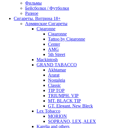
Фильмы
Бейсболки / Футболки
Разное
Сигареты. Витрина 18+
Армянские Сигареты
Cigaronne
Cigaronne
Tattoo by Cigaronne
Center
AMG
5th Street
Mackintosh
GRAND TABACCO
Akhtamar
Ararat
Nostalgia
Classic
TIP TOP
TRIUMPH. VIP
MT. BLACK TIP
GT. Elegant. New Bleck
Lex Tobacco
MORION
SOPRANO, LEX, ALEX
Karelia and others