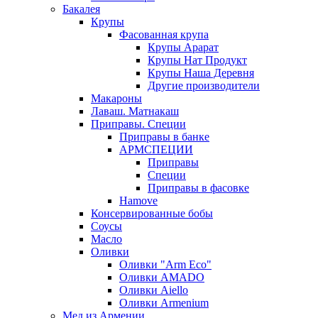
Бакалея
Крупы
Фасованная крупа
Крупы Арарат
Крупы Нат Продукт
Крупы Наша Деревня
Другие производители
Макароны
Лаваш. Матнакаш
Приправы. Специи
Приправы в банке
АРМСПЕЦИИ
Приправы
Специи
Приправы в фасовке
Hamove
Консервированные бобы
Соусы
Масло
Оливки
Оливки "Arm Eco"
Оливки AMADO
Оливки Aiello
Оливки Armenium
Мед из Армении