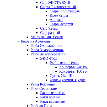
Сыр ЭКОТАВУШ
Сыры Эксклюзивный
Сыры полутведые
Крем сыры
Antipasti
Сыры ассорти
Сыр Чечил
Сыр разный
Мацони.Тан. Режан
Рыба из Армении
Рыба Охлажденная
Рыба Замороженная
Рыбные консервации
ЭКО ФУД
Рыбные консервы
Консервы 240 гр.
Консервы 160 гр.
Супы. Уха. Щи
Филе-кусочки. Суфле
Рыба Копченая
Раки Севанские
Раковые шейки
Раки живые
Раки варенные
Рыбная Икра