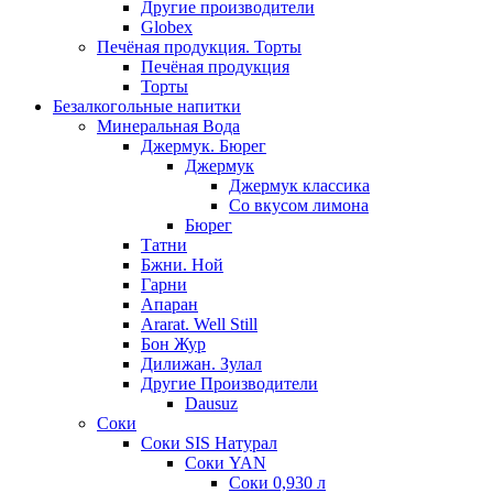
Другие производители
Globex
Печёная продукция. Торты
Печёная продукция
Торты
Безалкогольные напитки
Минеральная Вода
Джермук. Бюрег
Джермук
Джермук классика
Со вкусом лимона
Бюрег
Татни
Бжни. Ной
Гарни
Апаран
Ararat. Well Still
Бон Жур
Дилижан. Зулал
Другие Производители
Dausuz
Соки
Соки SIS Натурал
Соки YAN
Соки 0,930 л