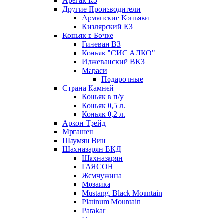
Арегак КЗ
Другие Производители
Армянские Коньяки
Кизлярский КЗ
Коньяк в Бочке
Гиневан ВЗ
Коньяк "СИС АЛКО"
Иджеванский ВКЗ
Мараси
Подарочные
Страна Камней
Коньяк в п/у
Коньяк 0,5 л.
Коньяк 0,2 л.
Аркон Трейд
Мргашен
Шаумян Вин
Шахназарян ВКД
Шахназарян
ГАЯСОН
Жемчужина
Мозаика
Mustang. Black Mountain
Platinum Mountain
Parakar