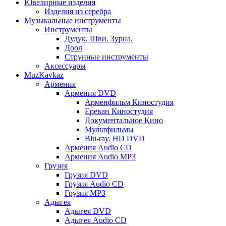
Ювелирные изделия
Изделия из серебра
Музыкальные инструменты
Инструменты
Дудук. Шви. Зурна.
Доол
Струнные инструменты
Аксессуары
MuzKavkaz
Армения
Армения DVD
Арменфильм Киностудия
Ереван Киностудия
Документальное Кино
Мультфильмы
Blu-ray. HD DVD
Армения Audio CD
Армения Audio MP3
Грузия
Грузия DVD
Грузия Audio CD
Грузия MP3
Адыгея
Адыгея DVD
Адыгея Audio CD