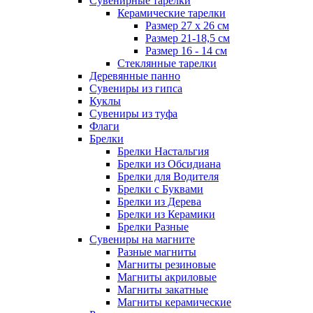
Сувенирные тарелки
Керамические тарелки
Размер 27 х 26 см
Размер 21-18,5 см
Размер 16 - 14 см
Стеклянные тарелки
Деревянные панно
Сувениры из гипса
Куклы
Сувениры из туфа
Флаги
Брелки
Брелки Настальгия
Брелки из Обсидиана
Брелки для Водителя
Брелки с Буквами
Брелки из Дерева
Брелки из Керамики
Брелки Разные
Сувениры на магните
Разные магниты
Магниты резиновые
Магниты акриловые
Магниты закатные
Магниты керамические