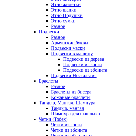
Этно жилетки
Этно шапки
Этно Подушки
Этно сумки
Разное
Подвески
Разное
Армянские буквы
Подвески маски
Подвески в машину
Подвески из дерева
Подвески из кости
Подвески из эбонита
Подвески Ностальгия
Браслеты
Разное
Браслеты из бисера
Кожаные браслеты
Тандыр, Мангал, Шампура
Тандыр, мангал
Шампура для шашлыка
Четки (Тзбех)
Четки из кости
Четки из эбонита
Четки из обсидиана