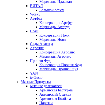
Маринады Иджеван
ВИТАЛ
Большой объем
Wosky
Артфуд
Консервация Артфуд
Маринады Артфуд
Ноян
Консервация Ноян
Маринады Ноян
Сады Арагаца
Агроянс
Консервация Агроянс
Маринады Агроянс
Прошян Фуд
Консервация Прошян Фуд
Маринады Прошян Фуд
YAN
te Gusto
Мясные Продукты
Мясные деликатесы
Армянская Бастурма
Армянский Суджух
Армянская Колбаса
Нарезки