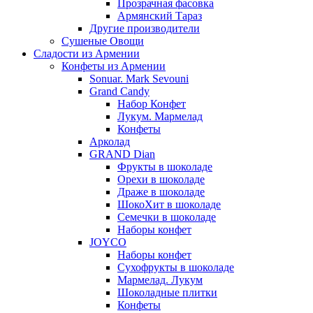
Прозрачная фасовка
Армянский Тараз
Другие производители
Сушеные Овощи
Сладости из Армении
Конфеты из Армении
Sonuar. Mark Sevouni
Grand Candy
Набор Конфет
Лукум. Мармелад
Конфеты
Арколад
GRAND Dian
Фрукты в шоколаде
Орехи в шоколаде
Драже в шоколаде
ШокоХит в шоколаде
Семечки в шоколаде
Наборы конфет
JOYCO
Наборы конфет
Сухофрукты в шоколаде
Мармелад. Лукум
Шоколадные плитки
Конфеты