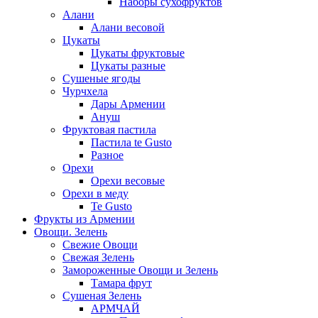
Наборы сухофруктов
Алани
Алани весовой
Цукаты
Цукаты фруктовые
Цукаты разные
Сушеные ягоды
Чурчхела
Дары Армении
Ануш
Фруктовая пастила
Пастила te Gusto
Разное
Орехи
Орехи весовые
Орехи в меду
Te Gusto
Фрукты из Армении
Овощи. Зелень
Свежие Овощи
Свежая Зелень
Замороженные Овощи и Зелень
Тамара фрут
Сушеная Зелень
АРМЧАЙ