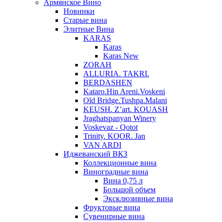
Армянское Вино
Новинки
Старые вина
Элитные Вина
KARAS
Karas
Karas New
ZORAH
ALLURIA. TAKRI.
BERDASHEN
Kataro.Hin Areni.Voskeni
Old Bridge.Tushpa.Malani
KEUSH. Z’art. KOUASH
Jraghatspanyan Winery
Voskevaz - Qotot
Trinity. KOOR. Jan
VAN ARDI
Иджеванский ВКЗ
Коллекционные вина
Виноградные вина
Вина 0,75 л
Большой объем
Эксклюзивные вина
Фруктовые вина
Cувенирные вина