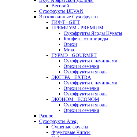
Вкус Араратской Долины
Весовой
Сухофрукты IJEVAN
Эксклюзивные Сухофрукты
ГИФТ - GIFT
ПРЕМИУМ - PREMIUM
Сухофрукты Ягоды Цукаты
Конфеты от природы
Орехи
Микс
ГУРМЭ - GOURMET
Сухофрукты с начинками
Орехи и семечки
Сухофрукты и ягоды
ЭКСТРА - EXTRA
Сухофрукты с начинками
Орехи и семечки
Сухофрукты и ягоды
ЭКОНОМ - ECONOM
Сухофрукты и ягоды
Орехи и семечки
Разное
Сухофрукты Aregi
Сушеные фрукты
Фруктовые Чипсы