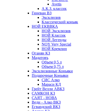
Avetis
А.К.З. классик
Гиневан ВЗ
Эксклюзив
Классический коньяк
НОЙ ЕКВВКА
НОЙ Эксклюзив
НОЙ Классик
НОЙ Легенды
NOY Very Speсial
НОЙ Кремлин
Оганян КЗ
Мадатовъ
Объем 0,5 л
Объем 0,75 л
Эксклюзивные Коньяки
Подарочные Коньяки
СИС Алко
Мараси КД
Грейт Велли АВКЗ
САМКОН КЗ
САЯТ - НОВА
Веди - Алко ВКЗ
Егвардский ВКЗ