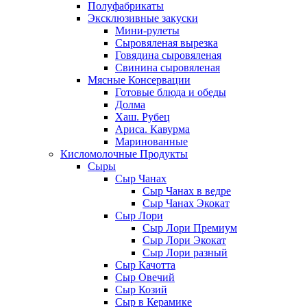
Полуфабрикаты
Эксклюзивные закуски
Мини-рулеты
Сыровяленая вырезка
Говядина сыровяленая
Свинина сыровяленая
Мясные Консервации
Готовые блюда и обеды
Долма
Хаш. Рубец
Ариса. Кавурма
Маринованные
Кисломолочные Продукты
Сыры
Сыр Чанах
Сыр Чанах в ведре
Сыр Чанах Экокат
Сыр Лори
Сыр Лори Премиум
Сыр Лори Экокат
Сыр Лори разный
Сыр Качотта
Сыр Овечий
Сыр Козий
Сыр в Керамике