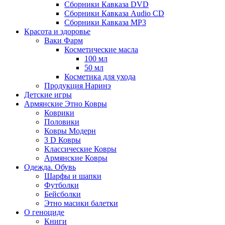
Сборники Кавказа DVD
Сборники Кавказа Audio CD
Сборники Кавказа MP3
Красота и здоровье
Ваки Фарм
Косметические масла
100 мл
50 мл
Косметика для ухода
Продукция Наринэ
Детские игры
Армянские Этно Ковры
Коврики
Половики
Ковры Модерн
3 D Ковры
Классические Ковры
Армянские Ковры
Одежда. Обувь
Шарфы и шапки
Футболки
Бейсболки
Этно масики балетки
О геноциде
Книги