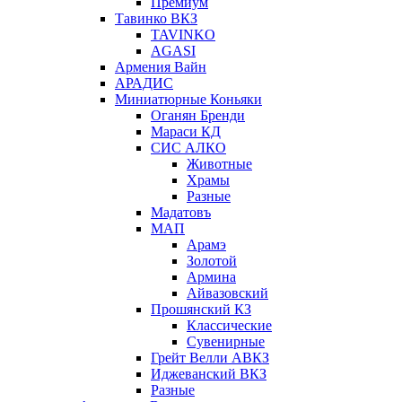
Премиум
Тавинко ВКЗ
TAVINKO
AGASI
Армения Вайн
АРАДИС
Миниатюрные Коньяки
Оганян Бренди
Мараси КД
СИС АЛКО
Животные
Храмы
Разные
Мадатовъ
МАП
Арамэ
Золотой
Армина
Айвазовский
Прошянский КЗ
Классические
Сувенирные
Грейт Велли АВКЗ
Иджеванский ВКЗ
Разные