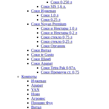
Соки 0,250 л
Соки SIS 1,6 л.
Соки Иджеван
Соки 1.0 л
Соки 0.25 л
Соки Noyan Premium
Соки и Нектары 1,0 л
Соки и Нектары 0,2 л
Соки стекло 0,75 л
Соки стекло 0,25 л
Соки Органик
Соки Витал
Соки te Gusto
Соки Шамб
Соки Арарат
Соки Tetra Pak 0,97л.
Соки Премиум ст. 0,75
Компоты
Иджеван
Арарат
YAN
Ноян
Агроянс
Прошян Фуд
Витал