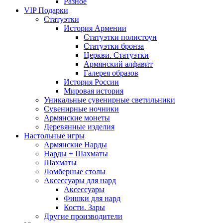
Разное
VIP Подарки
Статуэтки
История Армении
Статуэтки полистоун
Статуэтки бронза
Церкви. Статуэтки
Армянский алфавит
Галерея образов
История России
Мировая история
Уникальные сувенирные светильники
Сувенирные ночники
Армянские монеты
Деревянные изделия
Настольные игры
Армянские Нарды
Нарды + Шахматы
Шахматы
Ломберные столы
Аксессуары для нард
Аксессуары
Фишки для нард
Кости. Зары
Другие производители