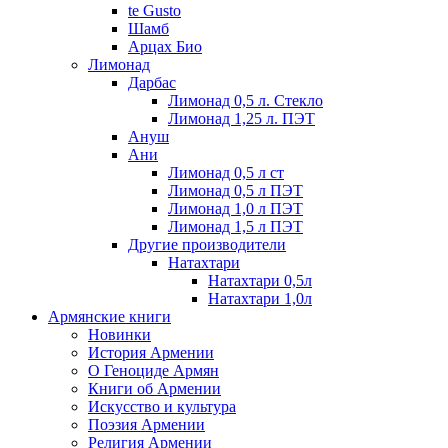
te Gusto
Шамб
Арцах Био
Лимонад
Дарбас
Лимонад 0,5 л. Стекло
Лимонад 1,25 л. ПЭТ
Ануш
Ани
Лимонад 0,5 л ст
Лимонад 0,5 л ПЭТ
Лимонад 1,0 л ПЭТ
Лимонад 1,5 л ПЭТ
Другие производители
Натахтари
Натахтари 0,5л
Натахтари 1,0л
Армянские книги
Новинки
История Армении
О Геноциде Армян
Книги об Армении
Иcкусство и культура
Поэзия Армении
Религия Армении