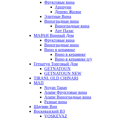
Фруктовые вина
Арцруни
Дерево Жизни
Элитные Вина
Виноградные вина
Виноградные вина
Арт Палас
МАРАН Винный Дом
Фруктовые вина
Виноградные вина
Вино в керамике
Вино в керамике
Вино в керамике п/у
Гетнатун Торговый Дом
GETNATOUN
GETNATOUN NEW
TIRANI. OLD CHINARI
МАП
Noyan Tapan
Arame Фруктовые вина
Arame Виноградные вина
Разные вина
Шаумян Вин
Воскевазский ВЗ
VOSKEVAZ