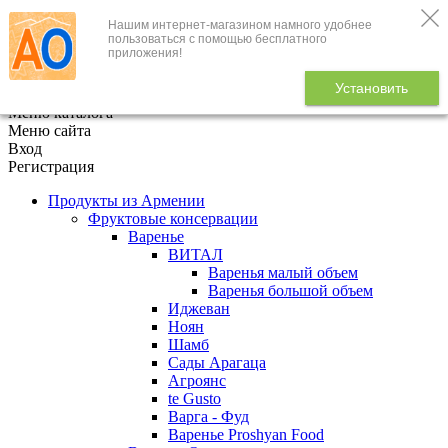
Нашим интернет-магазином намного удобнее
+7 (495) 646-888-1
пользоваться с помощью бесплатного
приложения!
В корзине
0
товаров
Установить
x
Меню каталога
Меню сайта
Вход
Регистрация
Продукты из Армении
Фруктовые консервации
Варенье
ВИТАЛ
Варенья малый объем
Варенья большой объем
Иджеван
Ноян
Шамб
Сады Арагаца
Агроянс
te Gusto
Варга - Фуд
Варенье Proshyan Food