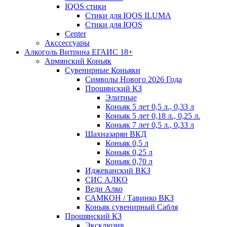
IQOS стики
Стики для IQOS ILUMA
Стики для IQOS
Сenter
Акссессуары
Алкоголь Витрина ЕГАИС 18+
Армянский Коньяк
Сувенирные Коньяки
Символы Нового 2026 Года
Прошянский КЗ
Элитные
Коньяк 5 лет 0,5 л., 0,33 л
Коньяк 5 лет 0,18 л., 0,25 л.
Коньяк 7 лет 0,5 л., 0,33 л
Шахназарян ВКД
Коньяк 0,5 л
Коньяк 0,25 л
Коньяк 0,70 л
Иджеванский ВКЗ
СИС АЛКО
Веди Алко
САМКОН / Тавинко ВКЗ
Коньяк сувенирный Сабля
Прошянский КЗ
Эксклюзив