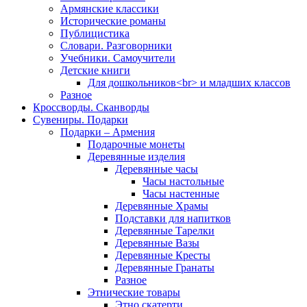
Армянские классики
Исторические романы
Публицистика
Словари. Разговорники
Учебники. Самоучители
Детские книги
Для дошкольников<br> и младших классов
Разное
Кроссворды. Сканворды
Сувениры. Подарки
Подарки – Армения
Подарочные монеты
Деревянные изделия
Деревянные часы
Часы настольные
Часы настенные
Деревянные Храмы
Подставки для напитков
Деревянные Тарелки
Деревянные Вазы
Деревянные Кресты
Деревянные Гранаты
Разное
Этнические товары
Этно скатерти