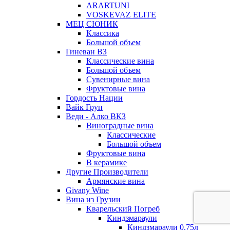
ARARTUNI
VOSKEVAZ ELITE
МЕЦ СЮНИК
Классика
Большой объем
Гиневан ВЗ
Классические вина
Большой объем
Сувенирные вина
Фруктовые вина
Гордость Нации
Вайк Груп
Веди - Алко ВКЗ
Виноградные вина
Классические
Большой объем
Фруктовые вина
В керамике
Другие Производители
Армянские вина
Givany Wine
Вина из Грузии
Кварельский Погреб
Киндзмараули
Киндзмараули 0,75л