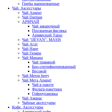
Грибы маринованные
Чай. Аксессуары
Чай Арарат
Чай Darman
АРМЧАЙ
Чай заварочный
Прозрачная фасовка
Армянский Тараз
Чай "IJEVAN". MASIS
Чай Агат
Чай Нане
Чай Гюмри
Чай Манана
Чай травяной
Био-сертифицированный
Весовой
Чай Meron berry
Чай Мега Арарат
Чай в пакете
Фильтр-пакетики
Гофроупаковка
Чай Амарас
Чайные аксессуары
Кофе. Аксессуары
Армянский кофе