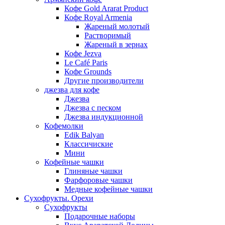
Кофе Gold Ararat Product
Кофе Royal Armenia
Жареный молотый
Растворимый
Жареный в зернах
Кофе Jezva
Le Café Paris
Кофе Grounds
Другие производители
джезва для кофе
Джезва
Джезва с песком
Джезва индукционной
Кофемолки
Edik Balyan
Классичиские
Мини
Кофейные чашки
Глиняные чашки
Фарфоровые чашки
Медные кофейные чашки
Сухофрукты. Орехи
Сухофрукты
Подарочные наборы