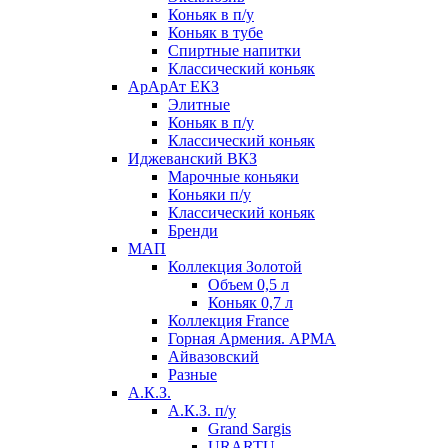
Коньяк в п/у
Коньяк в тубе
Спиртные напитки
Классический коньяк
АрАрАт ЕКЗ
Элитные
Коньяк в п/у
Классический коньяк
Иджеванский ВКЗ
Марочные коньяки
Коньяки п/у
Классический коньяк
Бренди
МАП
Коллекция Золотой
Объем 0,5 л
Коньяк 0,7 л
Коллекция France
Горная Армения. АРМА
Айвазовский
Разные
А.К.З.
А.К.З. п/у
Grand Sargis
URARTU