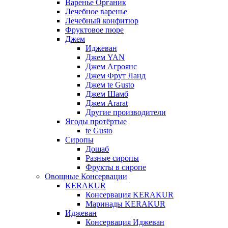
Варенье Органик
Лечебное варенье
Лечебный конфитюр
Фруктовое пюре
Джем
Иджеван
Джем YAN
Джем Агроянс
Джем Фрут Ланд
Джем te Gusto
Джем Шамб
Джем Ararat
Другие производители
Ягоды протёртые
te Gusto
Сиропы
Дошаб
Разные сиропы
Фрукты в сиропе
Овощные Консервации
KERAKUR
Консервация KERAKUR
Маринады KERAKUR
Иджеван
Консервация Иджеван