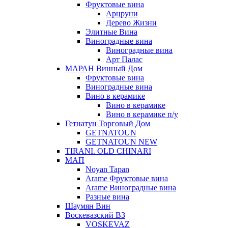
Фруктовые вина
Арцруни
Дерево Жизни
Элитные Вина
Виноградные вина
Виноградные вина
Арт Палас
МАРАН Винный Дом
Фруктовые вина
Виноградные вина
Вино в керамике
Вино в керамике
Вино в керамике п/у
Гетнатун Торговый Дом
GETNATOUN
GETNATOUN NEW
TIRANI. OLD CHINARI
МАП
Noyan Tapan
Arame Фруктовые вина
Arame Виноградные вина
Разные вина
Шаумян Вин
Воскевазский ВЗ
VOSKEVAZ