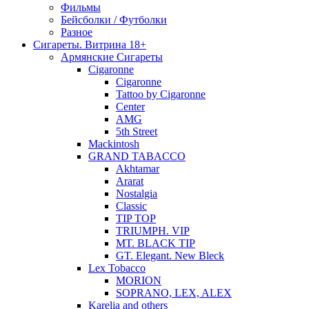
Фильмы
Бейсболки / Футболки
Разное
Сигареты. Витрина 18+
Армянские Сигареты
Cigaronne
Cigaronne
Tattoo by Cigaronne
Center
AMG
5th Street
Mackintosh
GRAND TABACCO
Akhtamar
Ararat
Nostalgia
Classic
TIP TOP
TRIUMPH. VIP
MT. BLACK TIP
GT. Elegant. New Bleck
Lex Tobacco
MORION
SOPRANO, LEX, ALEX
Karelia and others