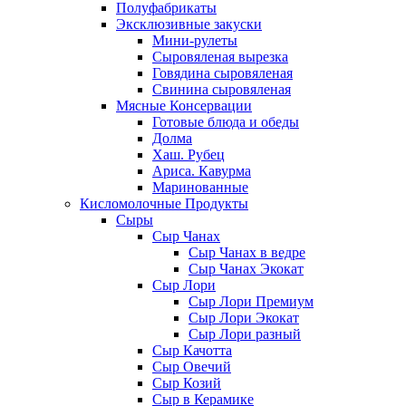
Полуфабрикаты
Эксклюзивные закуски
Мини-рулеты
Сыровяленая вырезка
Говядина сыровяленая
Свинина сыровяленая
Мясные Консервации
Готовые блюда и обеды
Долма
Хаш. Рубец
Ариса. Кавурма
Маринованные
Кисломолочные Продукты
Сыры
Сыр Чанах
Сыр Чанах в ведре
Сыр Чанах Экокат
Сыр Лори
Сыр Лори Премиум
Сыр Лори Экокат
Сыр Лори разный
Сыр Качотта
Сыр Овечий
Сыр Козий
Сыр в Керамике