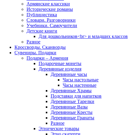
Армянские классики
Исторические романы
Публицистика
Словари. Разговорники
Учебники. Самоучители
Детские книги
Для дошкольников<br> и младших классов
Разное
Кроссворды. Сканворды
Сувениры. Подарки
Подарки – Армения
Подарочные монеты
Деревянные изделия
Деревянные часы
Часы настольные
Часы настенные
Деревянные Храмы
Подставки для напитков
Деревянные Тарелки
Деревянные Вазы
Деревянные Кресты
Деревянные Гранаты
Разное
Этнические товары
Этно скатерти