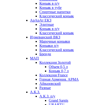
Коньяк в п/у
Коньяк в тубе
Спиртные напитки
Классический коньяк
АрАрАт ЕКЗ
Элитные
Коньяк в п/у
Классический коньяк
Иджеванский ВКЗ
Марочные коньяки
Коньяки п/у
Классический коньяк
Бренди
МАП
Коллекция Золотой
Объем 0,5 л
Коньяк 0,7 л
Коллекция France
Горная Армения. АРМА
Айвазовский
Разные
А.К.З.
А.К.З. п/у
Grand Sargis
URARTU