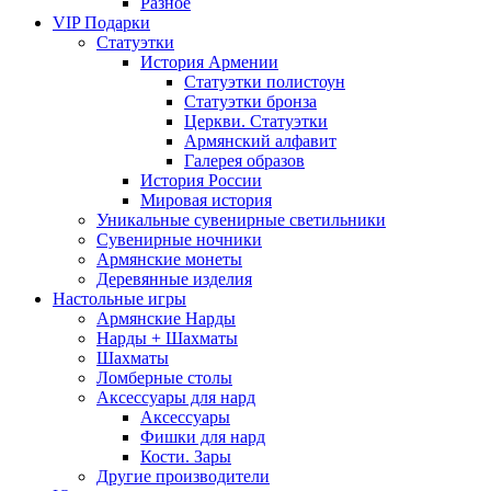
Разное
VIP Подарки
Статуэтки
История Армении
Статуэтки полистоун
Статуэтки бронза
Церкви. Статуэтки
Армянский алфавит
Галерея образов
История России
Мировая история
Уникальные сувенирные светильники
Сувенирные ночники
Армянские монеты
Деревянные изделия
Настольные игры
Армянские Нарды
Нарды + Шахматы
Шахматы
Ломберные столы
Аксессуары для нард
Аксессуары
Фишки для нард
Кости. Зары
Другие производители