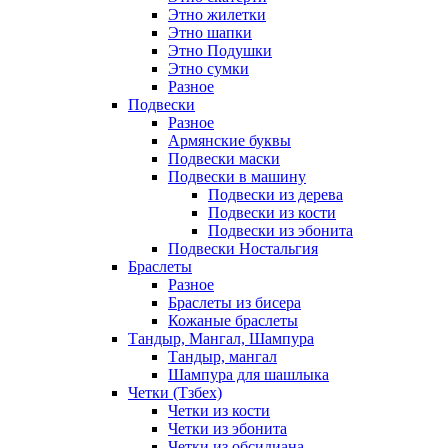
Этно жилетки
Этно шапки
Этно Подушки
Этно сумки
Разное
Подвески
Разное
Армянские буквы
Подвески маски
Подвески в машину
Подвески из дерева
Подвески из кости
Подвески из эбонита
Подвески Ностальгия
Браслеты
Разное
Браслеты из бисера
Кожаные браслеты
Тандыр, Мангал, Шампура
Тандыр, мангал
Шампура для шашлыка
Четки (Тзбех)
Четки из кости
Четки из эбонита
Четки из обсидиана