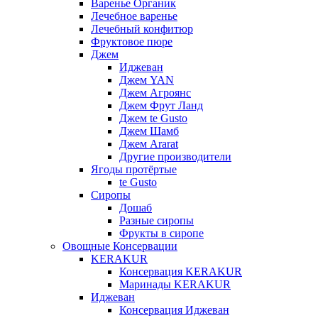
Варенье Органик
Лечебное варенье
Лечебный конфитюр
Фруктовое пюре
Джем
Иджеван
Джем YAN
Джем Агроянс
Джем Фрут Ланд
Джем te Gusto
Джем Шамб
Джем Ararat
Другие производители
Ягоды протёртые
te Gusto
Сиропы
Дошаб
Разные сиропы
Фрукты в сиропе
Овощные Консервации
KERAKUR
Консервация KERAKUR
Маринады KERAKUR
Иджеван
Консервация Иджеван