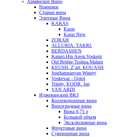
Армянское Вино
Новинки
Старые вина
Элитные Вина
KARAS
Karas
Karas New
ZORAH
ALLURIA. TAKRI.
BERDASHEN
Kataro.Hin Areni.Voskeni
Old Bridge.Tushpa.Malani
KEUSH. Z’art. KOUASH
Jraghatspanyan Winery
Voskevaz - Qotot
Trinity. KOOR. Jan
VAN ARDI
Иджеванский ВКЗ
Коллекционные вина
Виноградные вина
Вина 0,75 л
Большой объем
Эксклюзивные вина
Фруктовые вина
Cувенирные вина