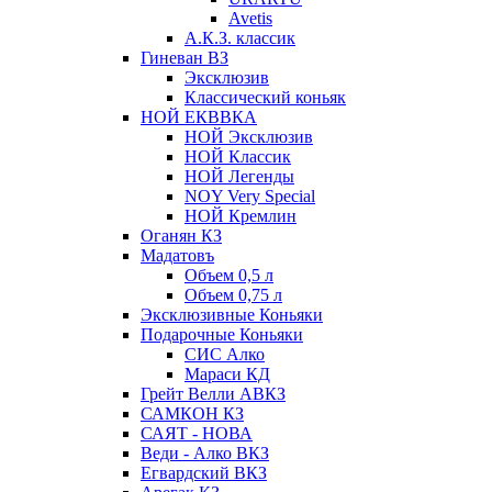
Avetis
А.К.З. классик
Гиневан ВЗ
Эксклюзив
Классический коньяк
НОЙ ЕКВВКА
НОЙ Эксклюзив
НОЙ Классик
НОЙ Легенды
NOY Very Speсial
НОЙ Кремлин
Оганян КЗ
Мадатовъ
Объем 0,5 л
Объем 0,75 л
Эксклюзивные Коньяки
Подарочные Коньяки
СИС Алко
Мараси КД
Грейт Велли АВКЗ
САМКОН КЗ
САЯТ - НОВА
Веди - Алко ВКЗ
Егвардский ВКЗ