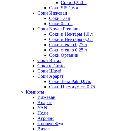
Соки 0,250 л
Соки SIS 1,6 л.
Соки Иджеван
Соки 1.0 л
Соки 0.25 л
Соки Noyan Premium
Соки и Нектары 1,0 л
Соки и Нектары 0,2 л
Соки стекло 0,75 л
Соки стекло 0,25 л
Соки Органик
Соки Витал
Соки te Gusto
Соки Шамб
Соки Арарат
Соки Tetra Pak 0,97л.
Соки Премиум ст. 0,75
Компоты
Иджеван
Арарат
YAN
Ноян
Агроянс
Прошян Фуд
Витал