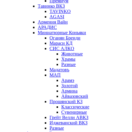
Премиум
Тавинко ВКЗ
TAVINKO
AGASI
Армения Вайн
АРАДИС
Миниатюрные Коньяки
Оганян Бренди
Мараси КД
СИС АЛКО
Животные
Храмы
Разные
Мадатовъ
МАП
Арамэ
Золотой
Армина
Айвазовский
Прошянский КЗ
Классические
Сувенирные
Грейт Велли АВКЗ
Иджеванский ВКЗ
Разные