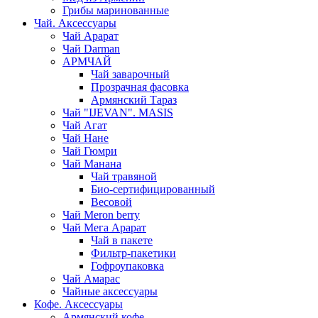
Грибы маринованные
Чай. Аксессуары
Чай Арарат
Чай Darman
АРМЧАЙ
Чай заварочный
Прозрачная фасовка
Армянский Тараз
Чай "IJEVAN". MASIS
Чай Агат
Чай Нане
Чай Гюмри
Чай Манана
Чай травяной
Био-сертифицированный
Весовой
Чай Meron berry
Чай Мега Арарат
Чай в пакете
Фильтр-пакетики
Гофроупаковка
Чай Амарас
Чайные аксессуары
Кофе. Аксессуары
Армянский кофе