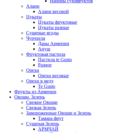
Наборы сухофруктов
Алани
Алани весовой
Цукаты
Цукаты фруктовые
Цукаты разные
Сушеные ягоды
Чурчхела
Дары Армении
Ануш
Фруктовая пастила
Пастила te Gusto
Разное
Орехи
Орехи весовые
Орехи в меду
Te Gusto
Фрукты из Армении
Овощи. Зелень
Свежие Овощи
Свежая Зелень
Замороженные Овощи и Зелень
Тамара фрут
Сушеная Зелень
АРМЧАЙ