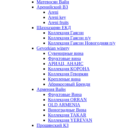
Матевосян Вайн
Аренийский ВЗ
Areni
Areni key
Areni fruits
Шахназарян ЕКД
Коллекция Гаясон
Коллекция Гаясон п/у
Коллекция Гаясон Новогодняя п/у
Gevorkian winery
Сувенирные вина
Фруктовые вина
АРИАЦ. АНАИС
Коллекция КОРОНА
Коллекция Геворкян
Крепленые вина
Абрикосовый Бренди
Армения Вайн
Фруктовые Вина
Коллекция ORRAN
OLD ARMENIA
Виноградные Вина
Коллекция TAKAR
Коллекция YEREVAN
Прошянский КЗ