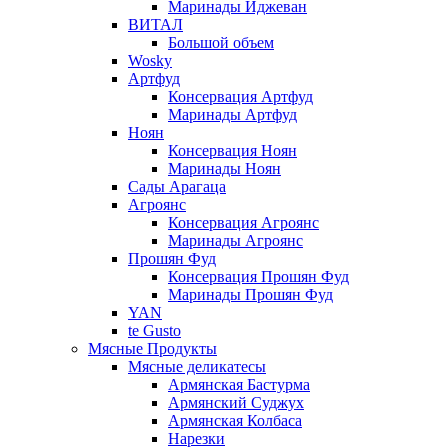
Маринады Иджеван
ВИТАЛ
Большой объем
Wosky
Артфуд
Консервация Артфуд
Маринады Артфуд
Ноян
Консервация Ноян
Маринады Ноян
Сады Арагаца
Агроянс
Консервация Агроянс
Маринады Агроянс
Прошян Фуд
Консервация Прошян Фуд
Маринады Прошян Фуд
YAN
te Gusto
Мясные Продукты
Мясные деликатесы
Армянская Бастурма
Армянский Суджух
Армянская Колбаса
Нарезки