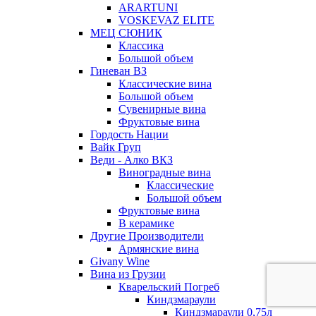
ARARTUNI
VOSKEVAZ ELITE
МЕЦ СЮНИК
Классика
Большой объем
Гиневан ВЗ
Классические вина
Большой объем
Сувенирные вина
Фруктовые вина
Гордость Нации
Вайк Груп
Веди - Алко ВКЗ
Виноградные вина
Классические
Большой объем
Фруктовые вина
В керамике
Другие Производители
Армянские вина
Givany Wine
Вина из Грузии
Кварельский Погреб
Киндзмараули
Киндзмараули 0,75л