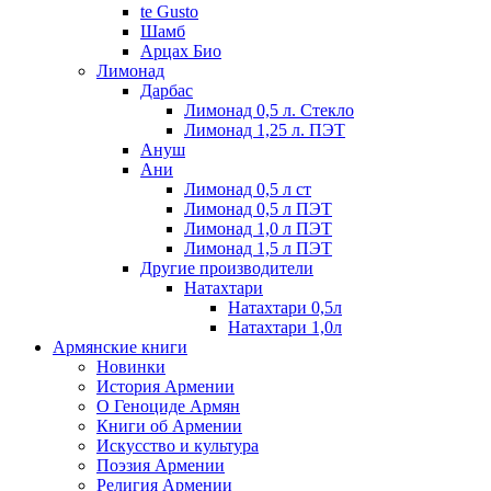
te Gusto
Шамб
Арцах Био
Лимонад
Дарбас
Лимонад 0,5 л. Стекло
Лимонад 1,25 л. ПЭТ
Ануш
Ани
Лимонад 0,5 л ст
Лимонад 0,5 л ПЭТ
Лимонад 1,0 л ПЭТ
Лимонад 1,5 л ПЭТ
Другие производители
Натахтари
Натахтари 0,5л
Натахтари 1,0л
Армянские книги
Новинки
История Армении
О Геноциде Армян
Книги об Армении
Иcкусство и культура
Поэзия Армении
Религия Армении