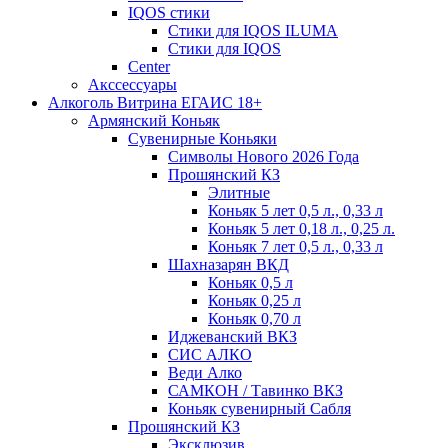
IQOS стики
Стики для IQOS ILUMA
Стики для IQOS
Сenter
Акссессуары
Алкоголь Витрина ЕГАИС 18+
Армянский Коньяк
Сувенирные Коньяки
Символы Нового 2026 Года
Прошянский КЗ
Элитные
Коньяк 5 лет 0,5 л., 0,33 л
Коньяк 5 лет 0,18 л., 0,25 л.
Коньяк 7 лет 0,5 л., 0,33 л
Шахназарян ВКД
Коньяк 0,5 л
Коньяк 0,25 л
Коньяк 0,70 л
Иджеванский ВКЗ
СИС АЛКО
Веди Алко
САМКОН / Тавинко ВКЗ
Коньяк сувенирный Сабля
Прошянский КЗ
Эксклюзив