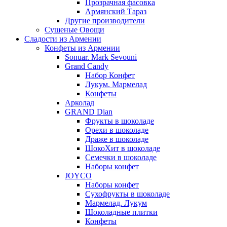
Прозрачная фасовка
Армянский Тараз
Другие производители
Сушеные Овощи
Сладости из Армении
Конфеты из Армении
Sonuar. Mark Sevouni
Grand Candy
Набор Конфет
Лукум. Мармелад
Конфеты
Арколад
GRAND Dian
Фрукты в шоколаде
Орехи в шоколаде
Драже в шоколаде
ШокоХит в шоколаде
Семечки в шоколаде
Наборы конфет
JOYCO
Наборы конфет
Сухофрукты в шоколаде
Мармелад. Лукум
Шоколадные плитки
Конфеты