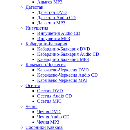
Адыгея MP3
Дагестан
Дагестан DVD
Дагестан Audio CD
Дагестан MP3
Ингушетия
Ингушетия Audio CD
Ингушетия MP3
Кабардино-Балкария
Кабардино-Балкария DVD
Кабардино-Балкария Audio CD
Кабардино-Балкария MP3
Карачаево-Черкесия
Карачаево-Черкесия DVD
Карачаево-Черкесия Audio CD
Карачаево-Черкесия MP3
Осетия
Осетия DVD
Осетия Audio CD
Осетия MP3
Чечня
Чечня DVD
Чечня Audio CD
Чечня MP3
Сборники Кавказа