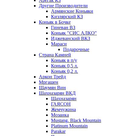
Арегак КЗ
Другие Производители
Армянские Коньяки
Кизлярский КЗ
Коньяк в Бочке
Гиневан ВЗ
Коньяк "СИС АЛКО"
Иджеванский ВКЗ
Мараси
Подарочные
Страна Камней
Коньяк в п/у
Коньяк 0,5 л.
Коньяк 0,2 л.
Аркон Трейд
Мргашен
Шаумян Вин
Шахназарян ВКД
Шахназарян
ГАЯСОН
Жемчужина
Мозаика
Mustang. Black Mountain
Platinum Mountain
Parakar