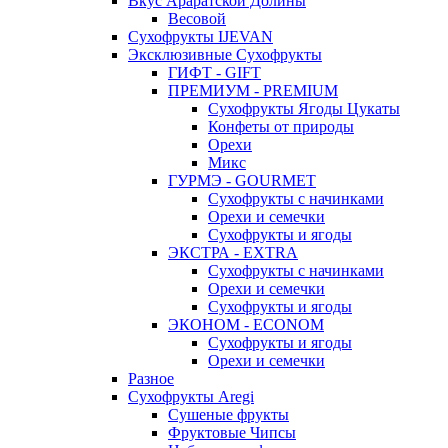
Вкус Араратской Долины
Весовой
Сухофрукты IJEVAN
Эксклюзивные Сухофрукты
ГИФТ - GIFT
ПРЕМИУМ - PREMIUM
Сухофрукты Ягоды Цукаты
Конфеты от природы
Орехи
Микс
ГУРМЭ - GOURMET
Сухофрукты с начинками
Орехи и семечки
Сухофрукты и ягоды
ЭКСТРА - EXTRA
Сухофрукты с начинками
Орехи и семечки
Сухофрукты и ягоды
ЭКОНОМ - ECONOM
Сухофрукты и ягоды
Орехи и семечки
Разное
Сухофрукты Aregi
Сушеные фрукты
Фруктовые Чипсы