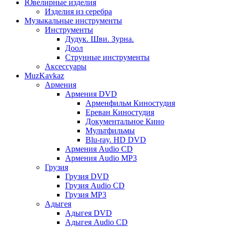
Ювелирные изделия
Изделия из серебра
Музыкальные инструменты
Инструменты
Дудук. Шви. Зурна.
Доол
Струнные инструменты
Аксессуары
MuzKavkaz
Армения
Армения DVD
Арменфильм Киностудия
Ереван Киностудия
Документальное Кино
Мультфильмы
Blu-ray. HD DVD
Армения Audio CD
Армения Audio MP3
Грузия
Грузия DVD
Грузия Audio CD
Грузия MP3
Адыгея
Адыгея DVD
Адыгея Audio CD