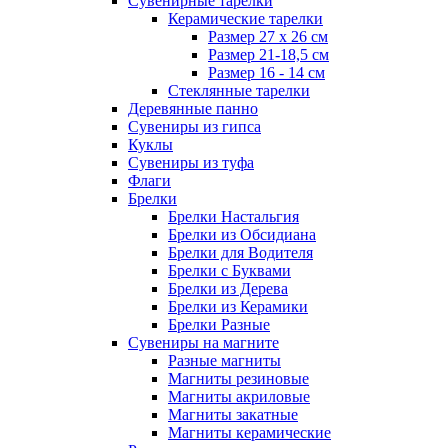
Сувенирные тарелки
Керамические тарелки
Размер 27 х 26 см
Размер 21-18,5 см
Размер 16 - 14 см
Стеклянные тарелки
Деревянные панно
Сувениры из гипса
Куклы
Сувениры из туфа
Флаги
Брелки
Брелки Настальгия
Брелки из Обсидиана
Брелки для Водителя
Брелки с Буквами
Брелки из Дерева
Брелки из Керамики
Брелки Разные
Сувениры на магните
Разные магниты
Магниты резиновые
Магниты акриловые
Магниты закатные
Магниты керамические