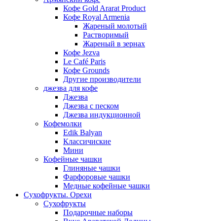
Кофе Gold Ararat Product
Кофе Royal Armenia
Жареный молотый
Растворимый
Жареный в зернах
Кофе Jezva
Le Café Paris
Кофе Grounds
Другие производители
джезва для кофе
Джезва
Джезва с песком
Джезва индукционной
Кофемолки
Edik Balyan
Классичиские
Мини
Кофейные чашки
Глиняные чашки
Фарфоровые чашки
Медные кофейные чашки
Сухофрукты. Орехи
Сухофрукты
Подарочные наборы