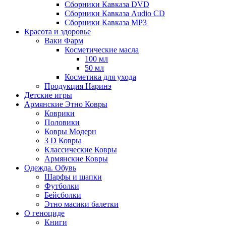
Сборники Кавказа DVD
Сборники Кавказа Audio CD
Сборники Кавказа MP3
Красота и здоровье
Ваки Фарм
Косметические масла
100 мл
50 мл
Косметика для ухода
Продукция Наринэ
Детские игры
Армянские Этно Ковры
Коврики
Половики
Ковры Модерн
3 D Ковры
Классические Ковры
Армянские Ковры
Одежда. Обувь
Шарфы и шапки
Футболки
Бейсболки
Этно масики балетки
О геноциде
Книги