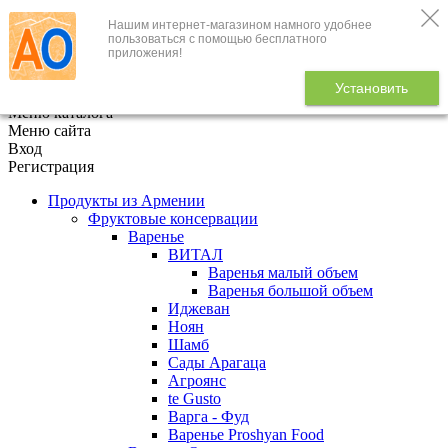
Нашим интернет-магазином намного удобнее
+7 (495) 646-888-1
пользоваться с помощью бесплатного
приложения!
В корзине
0
товаров
Установить
x
Меню каталога
Меню сайта
Вход
Регистрация
Продукты из Армении
Фруктовые консервации
Варенье
ВИТАЛ
Варенья малый объем
Варенья большой объем
Иджеван
Ноян
Шамб
Сады Арагаца
Агроянс
te Gusto
Варга - Фуд
Варенье Proshyan Food