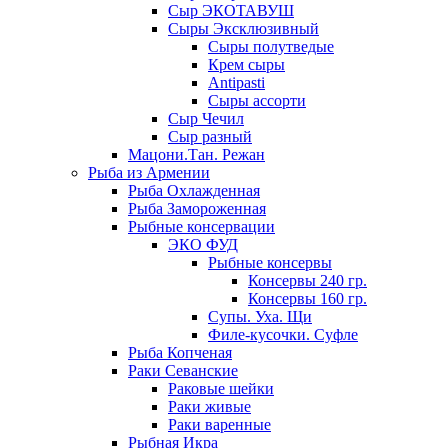
Сыр ЭКОТАВУШ
Сыры Эксклюзивный
Сыры полутведые
Крем сыры
Antipasti
Сыры ассорти
Сыр Чечил
Сыр разный
Мацони.Тан. Режан
Рыба из Армении
Рыба Охлажденная
Рыба Замороженная
Рыбные консервации
ЭКО ФУД
Рыбные консервы
Консервы 240 гр.
Консервы 160 гр.
Супы. Уха. Щи
Филе-кусочки. Суфле
Рыба Копченая
Раки Севанские
Раковые шейки
Раки живые
Раки варенные
Рыбная Икра