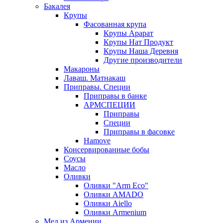
Бакалея
Крупы
Фасованная крупа
Крупы Арарат
Крупы Нат Продукт
Крупы Наша Деревня
Другие производители
Макароны
Лаваш. Матнакаш
Приправы. Специи
Приправы в банке
АРМСПЕЦИИ
Приправы
Специи
Приправы в фасовке
Hamove
Консервированные бобы
Соусы
Масло
Оливки
Оливки "Arm Eco"
Оливки AMADO
Оливки Aiello
Оливки Armenium
Мед из Армении