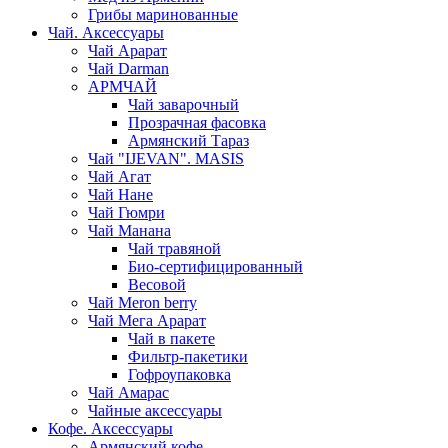
Грибы маринованные
Чай. Аксессуары
Чай Арарат
Чай Darman
АРМЧАЙ
Чай заварочный
Прозрачная фасовка
Армянский Тараз
Чай "IJEVAN". MASIS
Чай Агат
Чай Нане
Чай Гюмри
Чай Манана
Чай травяной
Био-сертифицированный
Весовой
Чай Meron berry
Чай Мега Арарат
Чай в пакете
Фильтр-пакетики
Гофроупаковка
Чай Амарас
Чайные аксессуары
Кофе. Аксессуары
Армянский кофе