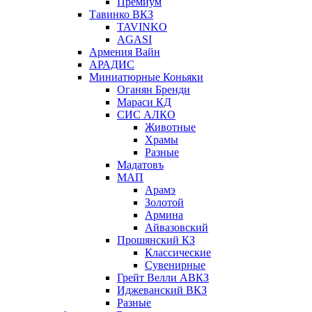
Премиум
Тавинко ВКЗ
TAVINKO
AGASI
Армения Вайн
АРАДИС
Миниатюрные Коньяки
Оганян Бренди
Мараси КД
СИС АЛКО
Животные
Храмы
Разные
Мадатовъ
МАП
Арамэ
Золотой
Армина
Айвазовский
Прошянский КЗ
Классические
Сувенирные
Грейт Велли АВКЗ
Иджеванский ВКЗ
Разные