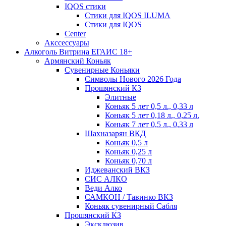
IQOS стики
Стики для IQOS ILUMA
Стики для IQOS
Сenter
Акссессуары
Алкоголь Витрина ЕГАИС 18+
Армянский Коньяк
Сувенирные Коньяки
Символы Нового 2026 Года
Прошянский КЗ
Элитные
Коньяк 5 лет 0,5 л., 0,33 л
Коньяк 5 лет 0,18 л., 0,25 л.
Коньяк 7 лет 0,5 л., 0,33 л
Шахназарян ВКД
Коньяк 0,5 л
Коньяк 0,25 л
Коньяк 0,70 л
Иджеванский ВКЗ
СИС АЛКО
Веди Алко
САМКОН / Тавинко ВКЗ
Коньяк сувенирный Сабля
Прошянский КЗ
Эксклюзив