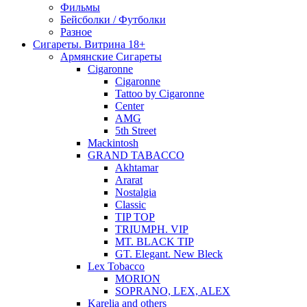
Фильмы
Бейсболки / Футболки
Разное
Сигареты. Витрина 18+
Армянские Сигареты
Cigaronne
Cigaronne
Tattoo by Cigaronne
Center
AMG
5th Street
Mackintosh
GRAND TABACCO
Akhtamar
Ararat
Nostalgia
Classic
TIP TOP
TRIUMPH. VIP
MT. BLACK TIP
GT. Elegant. New Bleck
Lex Tobacco
MORION
SOPRANO, LEX, ALEX
Karelia and others