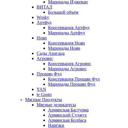
Маринады Иджеван
ВИТАЛ
Большой объем
Wosky
Артфуд
Консервация Артфуд
Маринады Артфуд
Ноян
Консервация Ноян
Маринады Ноян
Сады Арагаца
Агроянс
Консервация Агроянс
Маринады Агроянс
Прошян Фуд
Консервация Прошян Фуд
Маринады Прошян Фуд
YAN
te Gusto
Мясные Продукты
Мясные деликатесы
Армянская Бастурма
Армянский Суджух
Армянская Колбаса
Нарезки