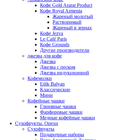
Кофе Gold Ararat Product
Кофе Royal Armenia
Жареный молотый
Растворимый
Жареный в зернах
Кофе Jezva
Le Café Paris
Кофе Grounds
Другие производители
джезва для кофе
Джезва
Джезва с песком
Джезва индукционной
Кофемолки
Edik Balyan
Классичиские
Мини
Кофейные чашки
Глиняные чашки
Фарфоровые чашки
Медные кофейные чашки
Сухофрукты. Орехи
Сухофрукты
Подарочные наборы