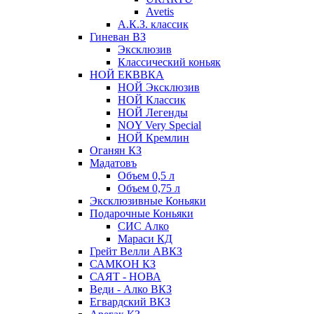
Avetis
А.К.З. классик
Гиневан ВЗ
Эксклюзив
Классический коньяк
НОЙ ЕКВВКА
НОЙ Эксклюзив
НОЙ Классик
НОЙ Легенды
NOY Very Speсial
НОЙ Кремлин
Оганян КЗ
Мадатовъ
Объем 0,5 л
Объем 0,75 л
Эксклюзивные Коньяки
Подарочные Коньяки
СИС Алко
Мараси КД
Грейт Велли АВКЗ
САМКОН КЗ
САЯТ - НОВА
Веди - Алко ВКЗ
Егвардский ВКЗ