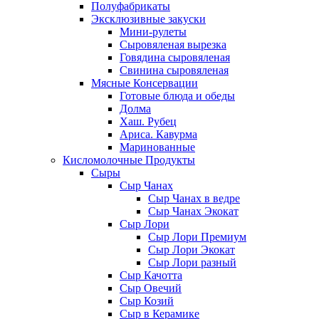
Полуфабрикаты
Эксклюзивные закуски
Мини-рулеты
Сыровяленая вырезка
Говядина сыровяленая
Свинина сыровяленая
Мясные Консервации
Готовые блюда и обеды
Долма
Хаш. Рубец
Ариса. Кавурма
Маринованные
Кисломолочные Продукты
Сыры
Сыр Чанах
Сыр Чанах в ведре
Сыр Чанах Экокат
Сыр Лори
Сыр Лори Премиум
Сыр Лори Экокат
Сыр Лори разный
Сыр Качотта
Сыр Овечий
Сыр Козий
Сыр в Керамике