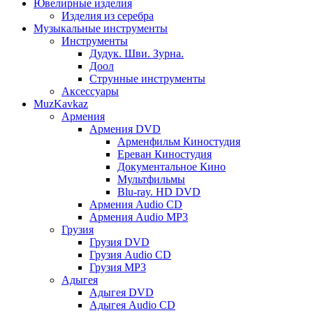
Ювелирные изделия
Изделия из серебра
Музыкальные инструменты
Инструменты
Дудук. Шви. Зурна.
Доол
Струнные инструменты
Аксессуары
MuzKavkaz
Армения
Армения DVD
Арменфильм Киностудия
Ереван Киностудия
Документальное Кино
Мультфильмы
Blu-ray. HD DVD
Армения Audio CD
Армения Audio MP3
Грузия
Грузия DVD
Грузия Audio CD
Грузия MP3
Адыгея
Адыгея DVD
Адыгея Audio CD