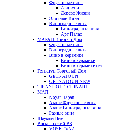
Фруктовые вина
Арцруни
Дерево Жизни
Элитные Вина
Виноградные вина
Виноградные вина
Арт Палас
МАРАН Винный Дом
Фруктовые вина
Виноградные вина
Вино в керамике
Вино в керамике
Вино в керамике п/у
Гетнатун Торговый Дом
GETNATOUN
GETNATOUN NEW
TIRANI. OLD CHINARI
МАП
Noyan Tapan
Arame Фруктовые вина
Arame Виноградные вина
Разные вина
Шаумян Вин
Воскевазский ВЗ
VOSKEVAZ