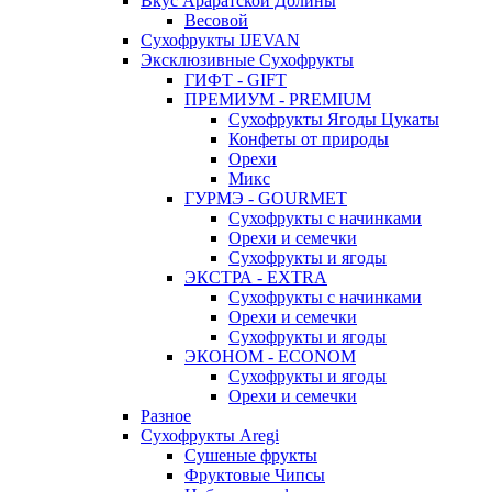
Вкус Араратской Долины
Весовой
Сухофрукты IJEVAN
Эксклюзивные Сухофрукты
ГИФТ - GIFT
ПРЕМИУМ - PREMIUM
Сухофрукты Ягоды Цукаты
Конфеты от природы
Орехи
Микс
ГУРМЭ - GOURMET
Сухофрукты с начинками
Орехи и семечки
Сухофрукты и ягоды
ЭКСТРА - EXTRA
Сухофрукты с начинками
Орехи и семечки
Сухофрукты и ягоды
ЭКОНОМ - ECONOM
Сухофрукты и ягоды
Орехи и семечки
Разное
Сухофрукты Aregi
Сушеные фрукты
Фруктовые Чипсы