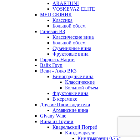
ARARTUNI
VOSKEVAZ ELITE
МЕЦ СЮНИК
Классика
Большой объем
Гиневан ВЗ
Классические вина
Большой объем
Сувенирные вина
Фруктовые вина
Гордость Нации
Вайк Груп
Веди - Алко ВКЗ
Виноградные вина
Классические
Большой объем
Фруктовые вина
В керамике
Другие Производители
Армянские вина
Givany Wine
Вина из Грузии
Кварельский Погреб
Киндзмараули
Киндзмараули 0,75л