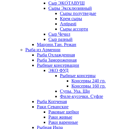
Сыр ЭКОТАВУШ
Сыры Эксклюзивный
Сыры полутведые
Крем сыры
Antipasti
Сыры ассорти
Сыр Чечил
Сыр разный
Мацони.Тан. Режан
Рыба из Армении
Рыба Охлажденная
Рыба Замороженная
Рыбные консервации
ЭКО ФУД
Рыбные консервы
Консервы 240 гр.
Консервы 160 гр.
Супы. Уха. Щи
Филе-кусочки. Суфле
Рыба Копченая
Раки Севанские
Раковые шейки
Раки живые
Раки варенные
Рыбная Икра