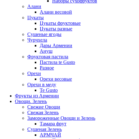
Наборы сухофруктов
Алани
Алани весовой
Цукаты
Цукаты фруктовые
Цукаты разные
Сушеные ягоды
Чурчхела
Дары Армении
Ануш
Фруктовая пастила
Пастила te Gusto
Разное
Орехи
Орехи весовые
Орехи в меду
Te Gusto
Фрукты из Армении
Овощи. Зелень
Свежие Овощи
Свежая Зелень
Замороженные Овощи и Зелень
Тамара фрут
Сушеная Зелень
АРМЧАЙ