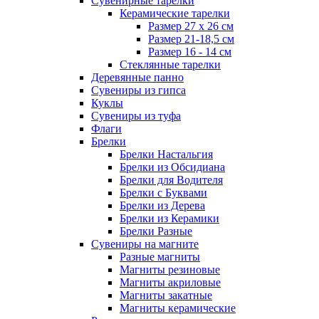
Сувенирные тарелки
Керамические тарелки
Размер 27 х 26 см
Размер 21-18,5 см
Размер 16 - 14 см
Стеклянные тарелки
Деревянные панно
Сувениры из гипса
Куклы
Сувениры из туфа
Флаги
Брелки
Брелки Настальгия
Брелки из Обсидиана
Брелки для Водителя
Брелки с Буквами
Брелки из Дерева
Брелки из Керамики
Брелки Разные
Сувениры на магните
Разные магниты
Магниты резиновые
Магниты акриловые
Магниты закатные
Магниты керамические