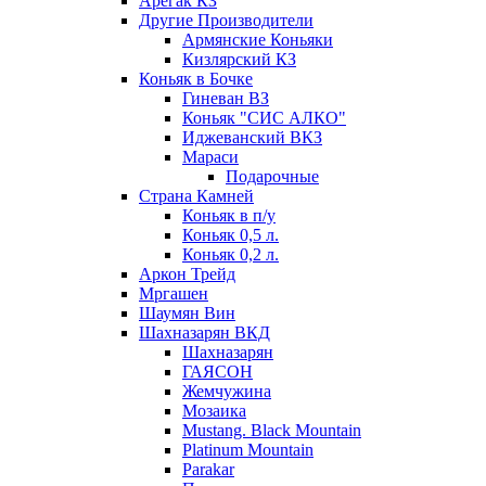
Арегак КЗ
Другие Производители
Армянские Коньяки
Кизлярский КЗ
Коньяк в Бочке
Гиневан ВЗ
Коньяк "СИС АЛКО"
Иджеванский ВКЗ
Мараси
Подарочные
Страна Камней
Коньяк в п/у
Коньяк 0,5 л.
Коньяк 0,2 л.
Аркон Трейд
Мргашен
Шаумян Вин
Шахназарян ВКД
Шахназарян
ГАЯСОН
Жемчужина
Мозаика
Mustang. Black Mountain
Platinum Mountain
Parakar