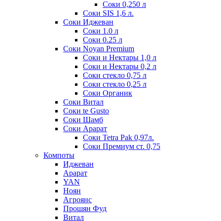
Соки 0,250 л
Соки SIS 1,6 л.
Соки Иджеван
Соки 1.0 л
Соки 0.25 л
Соки Noyan Premium
Соки и Нектары 1,0 л
Соки и Нектары 0,2 л
Соки стекло 0,75 л
Соки стекло 0,25 л
Соки Органик
Соки Витал
Соки te Gusto
Соки Шамб
Соки Арарат
Соки Tetra Pak 0,97л.
Соки Премиум ст. 0,75
Компоты
Иджеван
Арарат
YAN
Ноян
Агроянс
Прошян Фуд
Витал