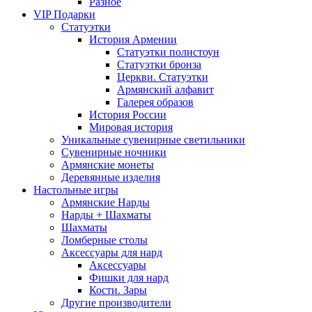
Разное
VIP Подарки
Статуэтки
История Армении
Статуэтки полистоун
Статуэтки бронза
Церкви. Статуэтки
Армянский алфавит
Галерея образов
История России
Мировая история
Уникальные сувенирные светильники
Сувенирные ночники
Армянские монеты
Деревянные изделия
Настольные игры
Армянские Нарды
Нарды + Шахматы
Шахматы
Ломберные столы
Аксессуары для нард
Аксессуары
Фишки для нард
Кости. Зары
Другие производители