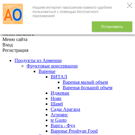
Нашим интернет-магазином намного удобнее
+7 (495) 646-888-1
пользоваться с помощью бесплатного
приложения!
В корзине
0
товаров
Установить
x
Меню каталога
Меню сайта
Вход
Регистрация
Продукты из Армении
Фруктовые консервации
Варенье
ВИТАЛ
Варенья малый объем
Варенья большой объем
Иджеван
Ноян
Шамб
Сады Арагаца
Агроянс
te Gusto
Варга - Фуд
Варенье Proshyan Food