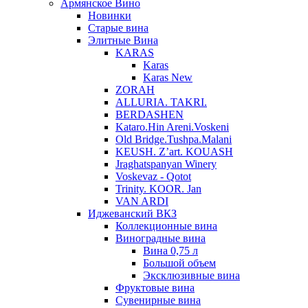
Армянское Вино
Новинки
Старые вина
Элитные Вина
KARAS
Karas
Karas New
ZORAH
ALLURIA. TAKRI.
BERDASHEN
Kataro.Hin Areni.Voskeni
Old Bridge.Tushpa.Malani
KEUSH. Z’art. KOUASH
Jraghatspanyan Winery
Voskevaz - Qotot
Trinity. KOOR. Jan
VAN ARDI
Иджеванский ВКЗ
Коллекционные вина
Виноградные вина
Вина 0,75 л
Большой объем
Эксклюзивные вина
Фруктовые вина
Cувенирные вина