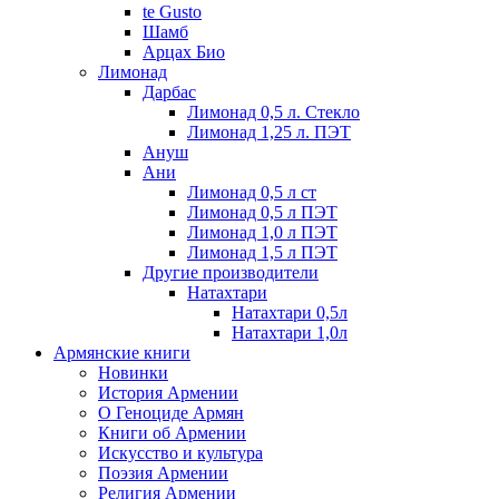
te Gusto
Шамб
Арцах Био
Лимонад
Дарбас
Лимонад 0,5 л. Стекло
Лимонад 1,25 л. ПЭТ
Ануш
Ани
Лимонад 0,5 л ст
Лимонад 0,5 л ПЭТ
Лимонад 1,0 л ПЭТ
Лимонад 1,5 л ПЭТ
Другие производители
Натахтари
Натахтари 0,5л
Натахтари 1,0л
Армянские книги
Новинки
История Армении
О Геноциде Армян
Книги об Армении
Иcкусство и культура
Поэзия Армении
Религия Армении