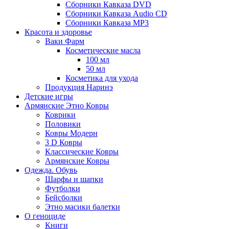
Сборники Кавказа DVD
Сборники Кавказа Audio CD
Сборники Кавказа MP3
Красота и здоровье
Ваки Фарм
Косметические масла
100 мл
50 мл
Косметика для ухода
Продукция Наринэ
Детские игры
Армянские Этно Ковры
Коврики
Половики
Ковры Модерн
3 D Ковры
Классические Ковры
Армянские Ковры
Одежда. Обувь
Шарфы и шапки
Футболки
Бейсболки
Этно масики балетки
О геноциде
Книги