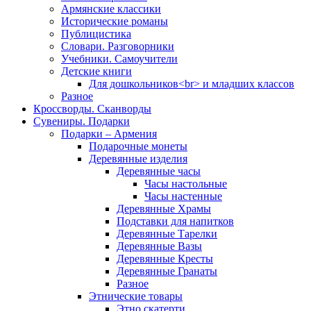
Армянские классики
Исторические романы
Публицистика
Словари. Разговорники
Учебники. Самоучители
Детские книги
Для дошкольников<br> и младших классов
Разное
Кроссворды. Сканворды
Сувениры. Подарки
Подарки – Армения
Подарочные монеты
Деревянные изделия
Деревянные часы
Часы настольные
Часы настенные
Деревянные Храмы
Подставки для напитков
Деревянные Тарелки
Деревянные Вазы
Деревянные Кресты
Деревянные Гранаты
Разное
Этнические товары
Этно скатерти