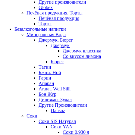
Другие производители
Globex
Печёная продукция. Торты
Печёная продукция
Торты
Безалкогольные напитки
Минеральная Вода
Джермук. Бюрег
Джермук
Джермук классика
Со вкусом лимона
Бюрег
Татни
Бжни. Ной
Гарни
Апаран
Ararat. Well Still
Бон Жур
Дилижан. Зулал
Другие Производители
Dausuz
Соки
Соки SIS Натурал
Соки YAN
Соки 0,930 л