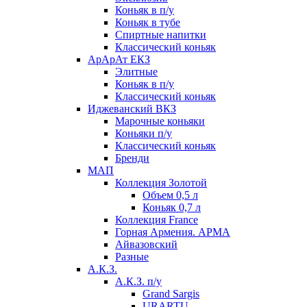
Коньяк в п/у
Коньяк в тубе
Спиртные напитки
Классический коньяк
АрАрАт ЕКЗ
Элитные
Коньяк в п/у
Классический коньяк
Иджеванский ВКЗ
Марочные коньяки
Коньяки п/у
Классический коньяк
Бренди
МАП
Коллекция Золотой
Объем 0,5 л
Коньяк 0,7 л
Коллекция France
Горная Армения. АРМА
Айвазовский
Разные
А.К.З.
А.К.З. п/у
Grand Sargis
URARTU