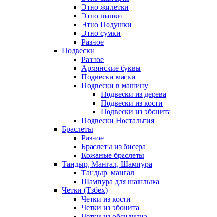
Этно жилетки
Этно шапки
Этно Подушки
Этно сумки
Разное
Подвески
Разное
Армянские буквы
Подвески маски
Подвески в машину
Подвески из дерева
Подвески из кости
Подвески из эбонита
Подвески Ностальгия
Браслеты
Разное
Браслеты из бисера
Кожаные браслеты
Тандыр, Мангал, Шампура
Тандыр, мангал
Шампура для шашлыка
Четки (Тзбех)
Четки из кости
Четки из эбонита
Четки из обсидиана