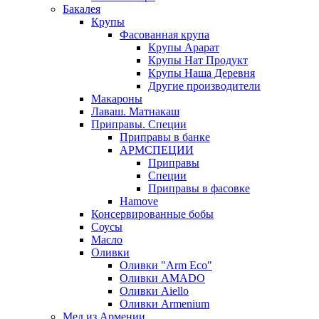
Бакалея
Крупы
Фасованная крупа
Крупы Арарат
Крупы Нат Продукт
Крупы Наша Деревня
Другие производители
Макароны
Лаваш. Матнакаш
Приправы. Специи
Приправы в банке
АРМСПЕЦИИ
Приправы
Специи
Приправы в фасовке
Hamove
Консервированные бобы
Соусы
Масло
Оливки
Оливки "Arm Eco"
Оливки AMADO
Оливки Aiello
Оливки Armenium
Мед из Армении