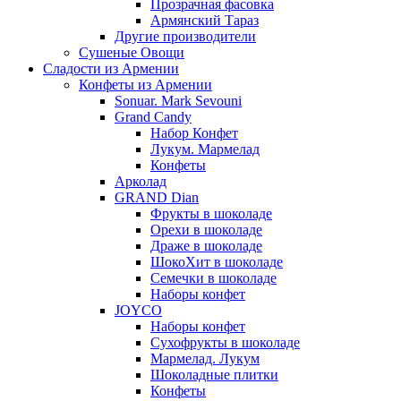
Прозрачная фасовка
Армянский Тараз
Другие производители
Сушеные Овощи
Сладости из Армении
Конфеты из Армении
Sonuar. Mark Sevouni
Grand Candy
Набор Конфет
Лукум. Мармелад
Конфеты
Арколад
GRAND Dian
Фрукты в шоколаде
Орехи в шоколаде
Драже в шоколаде
ШокоХит в шоколаде
Семечки в шоколаде
Наборы конфет
JOYCO
Наборы конфет
Сухофрукты в шоколаде
Мармелад. Лукум
Шоколадные плитки
Конфеты