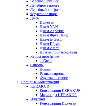
Варенье Органик
Лечебное варенье
Лечебный конфитюр
Фруктовое пюре
Джем
Иджеван
Джем YAN
Джем Агроянс
Джем Фрут Ланд
Джем te Gusto
Джем Шамб
Джем Ararat
Другие производители
Ягоды протёртые
te Gusto
Сиропы
Дошаб
Разные сиропы
Фрукты в сиропе
Овощные Консервации
KERAKUR
Консервация KERAKUR
Маринады KERAKUR
Иджеван
Консервация Иджеван