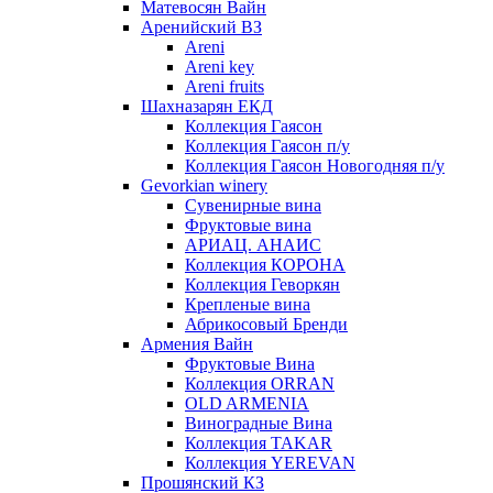
Матевосян Вайн
Аренийский ВЗ
Areni
Areni key
Areni fruits
Шахназарян ЕКД
Коллекция Гаясон
Коллекция Гаясон п/у
Коллекция Гаясон Новогодняя п/у
Gevorkian winery
Сувенирные вина
Фруктовые вина
АРИАЦ. АНАИС
Коллекция КОРОНА
Коллекция Геворкян
Крепленые вина
Абрикосовый Бренди
Армения Вайн
Фруктовые Вина
Коллекция ORRAN
OLD ARMENIA
Виноградные Вина
Коллекция TAKAR
Коллекция YEREVAN
Прошянский КЗ