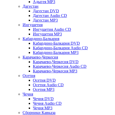
Адыгея MP3
Дагестан
Дагестан DVD
Дагестан Audio CD
Дагестан MP3
Ингушетия
Ингушетия Audio CD
Ингушетия MP3
Кабардино-Балкария
Кабардино-Балкария DVD
Кабардино-Балкария Audio CD
Кабардино-Балкария MP3
Карачаево-Черкесия
Карачаево-Черкесия DVD
Карачаево-Черкесия Audio CD
Карачаево-Черкесия MP3
Осетия
Осетия DVD
Осетия Audio CD
Осетия MP3
Чечня
Чечня DVD
Чечня Audio CD
Чечня MP3
Сборники Кавказа