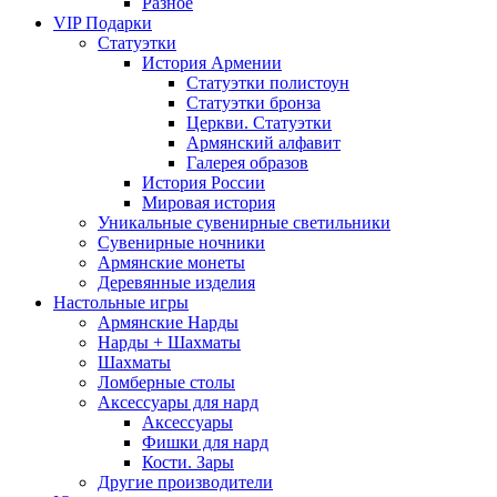
Разное
VIP Подарки
Статуэтки
История Армении
Статуэтки полистоун
Статуэтки бронза
Церкви. Статуэтки
Армянский алфавит
Галерея образов
История России
Мировая история
Уникальные сувенирные светильники
Сувенирные ночники
Армянские монеты
Деревянные изделия
Настольные игры
Армянские Нарды
Нарды + Шахматы
Шахматы
Ломберные столы
Аксессуары для нард
Аксессуары
Фишки для нард
Кости. Зары
Другие производители