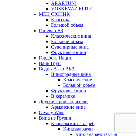
ARARTUNI
VOSKEVAZ ELITE
МЕЦ СЮНИК
Классика
Большой объем
Гиневан ВЗ
Классические вина
Большой объем
Сувенирные вина
Фруктовые вина
Гордость Нации
Вайк Груп
Веди - Алко ВКЗ
Виноградные вина
Классические
Большой объем
Фруктовые вина
В керамике
Другие Производители
Армянские вина
Givany Wine
Вина из Грузии
Кварельский Погреб
Киндзмараули
Киндзмараули 0,75л