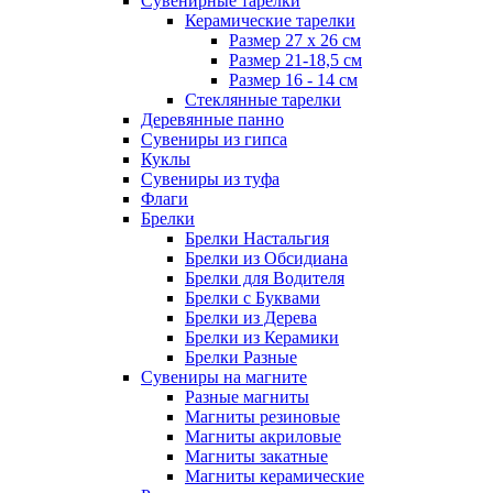
Сувенирные тарелки
Керамические тарелки
Размер 27 х 26 см
Размер 21-18,5 см
Размер 16 - 14 см
Стеклянные тарелки
Деревянные панно
Сувениры из гипса
Куклы
Сувениры из туфа
Флаги
Брелки
Брелки Настальгия
Брелки из Обсидиана
Брелки для Водителя
Брелки с Буквами
Брелки из Дерева
Брелки из Керамики
Брелки Разные
Сувениры на магните
Разные магниты
Магниты резиновые
Магниты акриловые
Магниты закатные
Магниты керамические