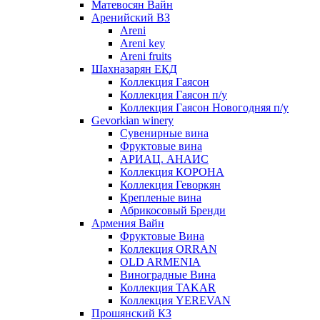
Матевосян Вайн
Аренийский ВЗ
Areni
Areni key
Areni fruits
Шахназарян ЕКД
Коллекция Гаясон
Коллекция Гаясон п/у
Коллекция Гаясон Новогодняя п/у
Gevorkian winery
Сувенирные вина
Фруктовые вина
АРИАЦ. АНАИС
Коллекция КОРОНА
Коллекция Геворкян
Крепленые вина
Абрикосовый Бренди
Армения Вайн
Фруктовые Вина
Коллекция ORRAN
OLD ARMENIA
Виноградные Вина
Коллекция TAKAR
Коллекция YEREVAN
Прошянский КЗ