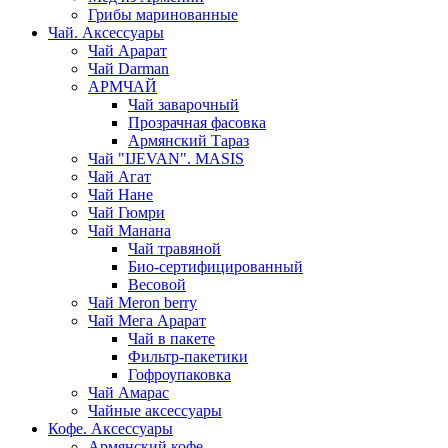
Грибы маринованные
Чай. Аксессуары
Чай Арарат
Чай Darman
АРМЧАЙ
Чай заварочный
Прозрачная фасовка
Армянский Тараз
Чай "IJEVAN". MASIS
Чай Агат
Чай Нане
Чай Гюмри
Чай Манана
Чай травяной
Био-сертифицированный
Весовой
Чай Meron berry
Чай Мега Арарат
Чай в пакете
Фильтр-пакетики
Гофроупаковка
Чай Амарас
Чайные аксессуары
Кофе. Аксессуары
Армянский кофе