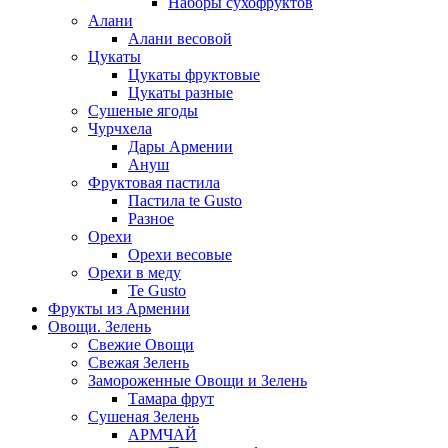
Наборы сухофруктов
Алани
Алани весовой
Цукаты
Цукаты фруктовые
Цукаты разные
Сушеные ягоды
Чурчхела
Дары Армении
Ануш
Фруктовая пастила
Пастила te Gusto
Разное
Орехи
Орехи весовые
Орехи в меду
Te Gusto
Фрукты из Армении
Овощи. Зелень
Свежие Овощи
Свежая Зелень
Замороженные Овощи и Зелень
Тамара фрут
Сушеная Зелень
АРМЧАЙ