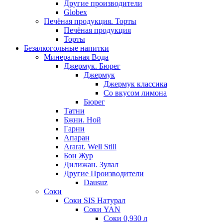
Другие производители
Globex
Печёная продукция. Торты
Печёная продукция
Торты
Безалкогольные напитки
Минеральная Вода
Джермук. Бюрег
Джермук
Джермук классика
Со вкусом лимона
Бюрег
Татни
Бжни. Ной
Гарни
Апаран
Ararat. Well Still
Бон Жур
Дилижан. Зулал
Другие Производители
Dausuz
Соки
Соки SIS Натурал
Соки YAN
Соки 0,930 л