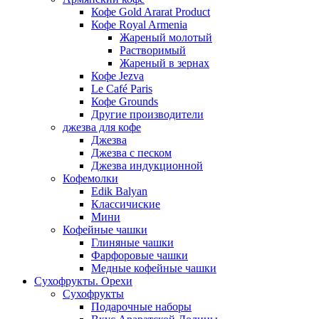
Кофе Gold Ararat Product
Кофе Royal Armenia
Жареный молотый
Растворимый
Жареный в зернах
Кофе Jezva
Le Café Paris
Кофе Grounds
Другие производители
джезва для кофе
Джезва
Джезва с песком
Джезва индукционной
Кофемолки
Edik Balyan
Классичиские
Мини
Кофейные чашки
Глиняные чашки
Фарфоровые чашки
Медные кофейные чашки
Сухофрукты. Орехи
Сухофрукты
Подарочные наборы