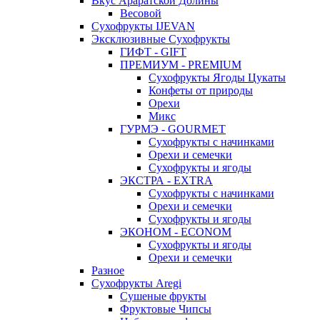
Вкус Араратской Долины
Весовой
Сухофрукты IJEVAN
Эксклюзивные Сухофрукты
ГИФТ - GIFT
ПРЕМИУМ - PREMIUM
Сухофрукты Ягоды Цукаты
Конфеты от природы
Орехи
Микс
ГУРМЭ - GOURMET
Сухофрукты с начинками
Орехи и семечки
Сухофрукты и ягоды
ЭКСТРА - EXTRA
Сухофрукты с начинками
Орехи и семечки
Сухофрукты и ягоды
ЭКОНОМ - ECONOM
Сухофрукты и ягоды
Орехи и семечки
Разное
Сухофрукты Aregi
Сушеные фрукты
Фруктовые Чипсы