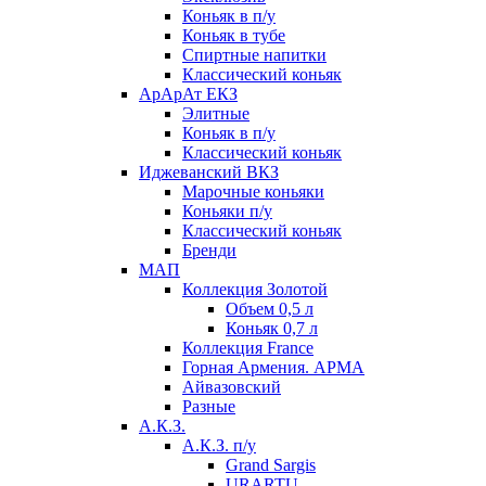
Коньяк в п/у
Коньяк в тубе
Спиртные напитки
Классический коньяк
АрАрАт ЕКЗ
Элитные
Коньяк в п/у
Классический коньяк
Иджеванский ВКЗ
Марочные коньяки
Коньяки п/у
Классический коньяк
Бренди
МАП
Коллекция Золотой
Объем 0,5 л
Коньяк 0,7 л
Коллекция France
Горная Армения. АРМА
Айвазовский
Разные
А.К.З.
А.К.З. п/у
Grand Sargis
URARTU