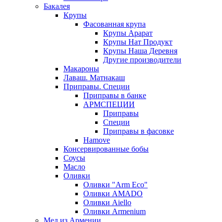
Бакалея
Крупы
Фасованная крупа
Крупы Арарат
Крупы Нат Продукт
Крупы Наша Деревня
Другие производители
Макароны
Лаваш. Матнакаш
Приправы. Специи
Приправы в банке
АРМСПЕЦИИ
Приправы
Специи
Приправы в фасовке
Hamove
Консервированные бобы
Соусы
Масло
Оливки
Оливки "Arm Eco"
Оливки AMADO
Оливки Aiello
Оливки Armenium
Мед из Армении