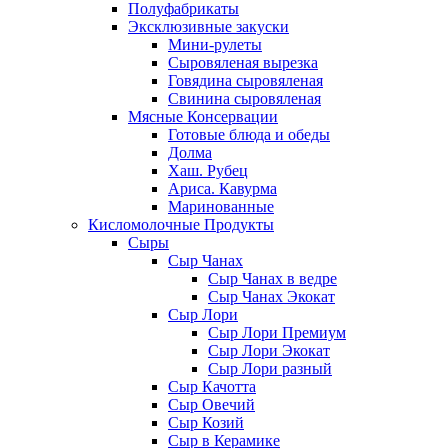
Полуфабрикаты
Эксклюзивные закуски
Мини-рулеты
Сыровяленая вырезка
Говядина сыровяленая
Свинина сыровяленая
Мясные Консервации
Готовые блюда и обеды
Долма
Хаш. Рубец
Ариса. Кавурма
Маринованные
Кисломолочные Продукты
Сыры
Сыр Чанах
Сыр Чанах в ведре
Сыр Чанах Экокат
Сыр Лори
Сыр Лори Премиум
Сыр Лори Экокат
Сыр Лори разный
Сыр Качотта
Сыр Овечий
Сыр Козий
Сыр в Керамике