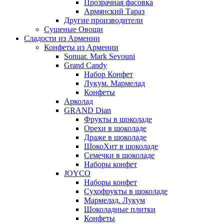
Прозрачная фасовка
Армянский Тараз
Другие производители
Сушеные Овощи
Сладости из Армении
Конфеты из Армении
Sonuar. Mark Sevouni
Grand Candy
Набор Конфет
Лукум. Мармелад
Конфеты
Арколад
GRAND Dian
Фрукты в шоколаде
Орехи в шоколаде
Драже в шоколаде
ШокоХит в шоколаде
Семечки в шоколаде
Наборы конфет
JOYCO
Наборы конфет
Сухофрукты в шоколаде
Мармелад. Лукум
Шоколадные плитки
Конфеты