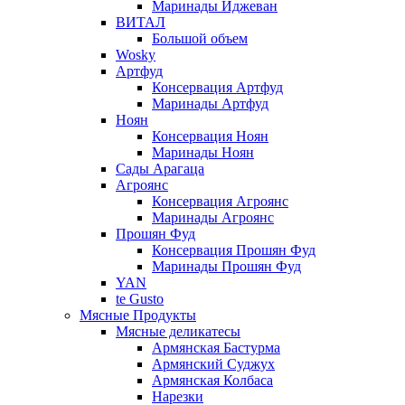
Маринады Иджеван
ВИТАЛ
Большой объем
Wosky
Артфуд
Консервация Артфуд
Маринады Артфуд
Ноян
Консервация Ноян
Маринады Ноян
Сады Арагаца
Агроянс
Консервация Агроянс
Маринады Агроянс
Прошян Фуд
Консервация Прошян Фуд
Маринады Прошян Фуд
YAN
te Gusto
Мясные Продукты
Мясные деликатесы
Армянская Бастурма
Армянский Суджух
Армянская Колбаса
Нарезки