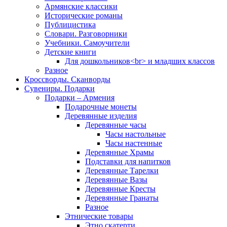
Армянские классики
Исторические романы
Публицистика
Словари. Разговорники
Учебники. Самоучители
Детские книги
Для дошкольников<br> и младших классов
Разное
Кроссворды. Сканворды
Сувениры. Подарки
Подарки – Армения
Подарочные монеты
Деревянные изделия
Деревянные часы
Часы настольные
Часы настенные
Деревянные Храмы
Подставки для напитков
Деревянные Тарелки
Деревянные Вазы
Деревянные Кресты
Деревянные Гранаты
Разное
Этнические товары
Этно скатерти