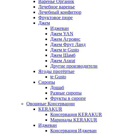
Варенье Органик
Лечебное варенье
Лечебный конфитюр
Фруктовое пюре
Джем
Иджеван
Джем YAN
Джем Агроянс
Джем Фрут Ланд
Джем te Gusto
Джем Шамб
Джем Ararat
Другие производители
Ягоды протёртые
te Gusto
Сиропы
Дошаб
Разные сиропы
Фрукты в сиропе
Овощные Консервации
KERAKUR
Консервация KERAKUR
Маринады KERAKUR
Иджеван
Консервация Иджеван