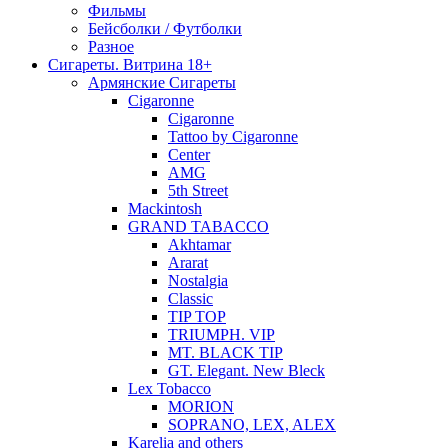
Фильмы
Бейсболки / Футболки
Разное
Сигареты. Витрина 18+
Армянские Сигареты
Cigaronne
Cigaronne
Tattoo by Cigaronne
Center
AMG
5th Street
Mackintosh
GRAND TABACCO
Akhtamar
Ararat
Nostalgia
Classic
TIP TOP
TRIUMPH. VIP
MT. BLACK TIP
GT. Elegant. New Bleck
Lex Tobacco
MORION
SOPRANO, LEX, ALEX
Karelia and others