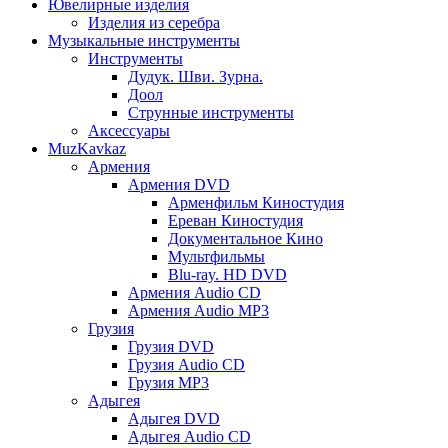
Ювелирные изделия
Изделия из серебра
Музыкальные инструменты
Инструменты
Дудук. Шви. Зурна.
Доол
Струнные инструменты
Аксессуары
MuzKavkaz
Армения
Армения DVD
Арменфильм Киностудия
Ереван Киностудия
Документальное Кино
Мультфильмы
Blu-ray. HD DVD
Армения Audio CD
Армения Audio MP3
Грузия
Грузия DVD
Грузия Audio CD
Грузия MP3
Адыгея
Адыгея DVD
Адыгея Audio CD