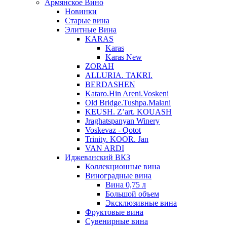
Армянское Вино
Новинки
Старые вина
Элитные Вина
KARAS
Karas
Karas New
ZORAH
ALLURIA. TAKRI.
BERDASHEN
Kataro.Hin Areni.Voskeni
Old Bridge.Tushpa.Malani
KEUSH. Z’art. KOUASH
Jraghatspanyan Winery
Voskevaz - Qotot
Trinity. KOOR. Jan
VAN ARDI
Иджеванский ВКЗ
Коллекционные вина
Виноградные вина
Вина 0,75 л
Большой объем
Эксклюзивные вина
Фруктовые вина
Cувенирные вина