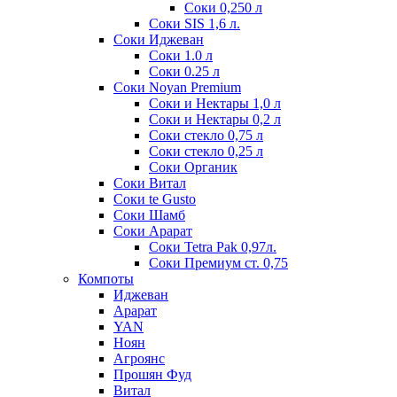
Соки 0,250 л
Соки SIS 1,6 л.
Соки Иджеван
Соки 1.0 л
Соки 0.25 л
Соки Noyan Premium
Соки и Нектары 1,0 л
Соки и Нектары 0,2 л
Соки стекло 0,75 л
Соки стекло 0,25 л
Соки Органик
Соки Витал
Соки te Gusto
Соки Шамб
Соки Арарат
Соки Tetra Pak 0,97л.
Соки Премиум ст. 0,75
Компоты
Иджеван
Арарат
YAN
Ноян
Агроянс
Прошян Фуд
Витал