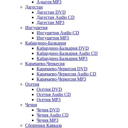
Адыгея MP3
Дагестан
Дагестан DVD
Дагестан Audio CD
Дагестан MP3
Ингушетия
Ингушетия Audio CD
Ингушетия MP3
Кабардино-Балкария
Кабардино-Балкария DVD
Кабардино-Балкария Audio CD
Кабардино-Балкария MP3
Карачаево-Черкесия
Карачаево-Черкесия DVD
Карачаево-Черкесия Audio CD
Карачаево-Черкесия MP3
Осетия
Осетия DVD
Осетия Audio CD
Осетия MP3
Чечня
Чечня DVD
Чечня Audio CD
Чечня MP3
Сборники Кавказа