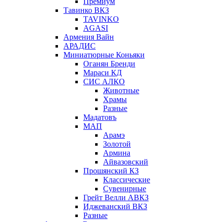
Премиум
Тавинко ВКЗ
TAVINKO
AGASI
Армения Вайн
АРАДИС
Миниатюрные Коньяки
Оганян Бренди
Мараси КД
СИС АЛКО
Животные
Храмы
Разные
Мадатовъ
МАП
Арамэ
Золотой
Армина
Айвазовский
Прошянский КЗ
Классические
Сувенирные
Грейт Велли АВКЗ
Иджеванский ВКЗ
Разные