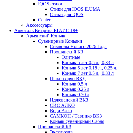
IQOS стики
Стики для IQOS ILUMA
Стики для IQOS
Сenter
Акссессуары
Алкоголь Витрина ЕГАИС 18+
Армянский Коньяк
Сувенирные Коньяки
Символы Нового 2026 Года
Прошянский КЗ
Элитные
Коньяк 5 лет 0,5 л., 0,33 л
Коньяк 5 лет 0,18 л., 0,25 л.
Коньяк 7 лет 0,5 л., 0,33 л
Шахназарян ВКД
Коньяк 0,5 л
Коньяк 0,25 л
Коньяк 0,70 л
Иджеванский ВКЗ
СИС АЛКО
Веди Алко
САМКОН / Тавинко ВКЗ
Коньяк сувенирный Сабля
Прошянский КЗ
Эксклюзив