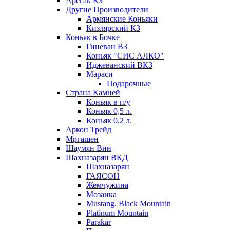
Арегак КЗ
Другие Производители
Армянские Коньяки
Кизлярский КЗ
Коньяк в Бочке
Гиневан ВЗ
Коньяк "СИС АЛКО"
Иджеванский ВКЗ
Мараси
Подарочные
Страна Камней
Коньяк в п/у
Коньяк 0,5 л.
Коньяк 0,2 л.
Аркон Трейд
Мргашен
Шаумян Вин
Шахназарян ВКД
Шахназарян
ГАЯСОН
Жемчужина
Мозаика
Mustang. Black Mountain
Platinum Mountain
Parakar