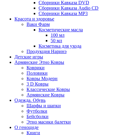
Сборники Кавказа DVD
Сборники Кавказа Audio CD
Сборники Кавказа MP3
Красота и здоровье
Ваки Фарм
Косметические масла
100 мл
50 мл
Косметика для ухода
Продукция Наринэ
Детские игры
Армянские Этно Ковры
Коврики
Половики
Ковры Модерн
3 D Ковры
Классические Ковры
Армянские Ковры
Одежда. Обувь
Шарфы и шапки
Футболки
Бейсболки
Этно масики балетки
О геноциде
Книги