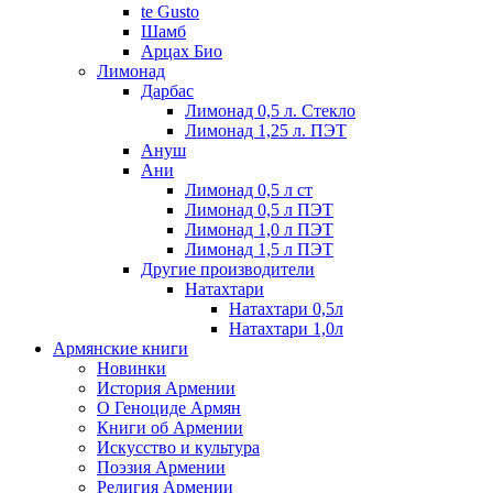
te Gusto
Шамб
Арцах Био
Лимонад
Дарбас
Лимонад 0,5 л. Стекло
Лимонад 1,25 л. ПЭТ
Ануш
Ани
Лимонад 0,5 л ст
Лимонад 0,5 л ПЭТ
Лимонад 1,0 л ПЭТ
Лимонад 1,5 л ПЭТ
Другие производители
Натахтари
Натахтари 0,5л
Натахтари 1,0л
Армянские книги
Новинки
История Армении
О Геноциде Армян
Книги об Армении
Иcкусство и культура
Поэзия Армении
Религия Армении