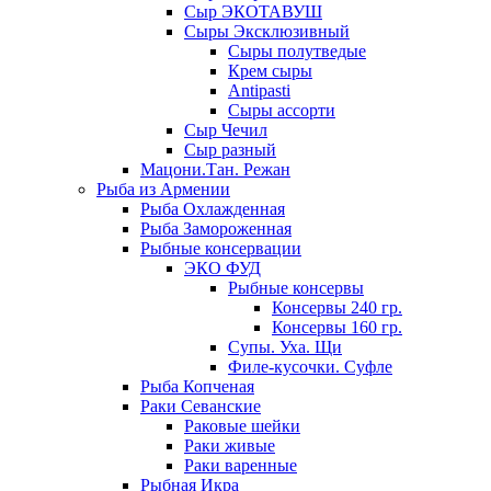
Сыр ЭКОТАВУШ
Сыры Эксклюзивный
Сыры полутведые
Крем сыры
Antipasti
Сыры ассорти
Сыр Чечил
Сыр разный
Мацони.Тан. Режан
Рыба из Армении
Рыба Охлажденная
Рыба Замороженная
Рыбные консервации
ЭКО ФУД
Рыбные консервы
Консервы 240 гр.
Консервы 160 гр.
Супы. Уха. Щи
Филе-кусочки. Суфле
Рыба Копченая
Раки Севанские
Раковые шейки
Раки живые
Раки варенные
Рыбная Икра