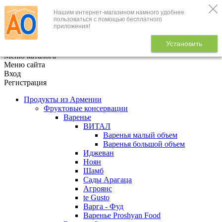
Нашим интернет-магазином намного удобнее
+7 (495) 646-888-1
пользоваться с помощью бесплатного
приложения!
В корзине
0
товаров
Установить
x
Меню каталога
Меню сайта
Вход
Регистрация
Продукты из Армении
Фруктовые консервации
Варенье
ВИТАЛ
Варенья малый объем
Варенья большой объем
Иджеван
Ноян
Шамб
Сады Арагаца
Агроянс
te Gusto
Варга - Фуд
Варенье Proshyan Food