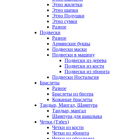
Этно жилетки
Этно шапки
Этно Подушки
Этно сумки
Разное
Подвески
Разное
Армянские буквы
Подвески маски
Подвески в машину
Подвески из дерева
Подвески из кости
Подвески из эбонита
Подвески Ностальгия
Браслеты
Разное
Браслеты из бисера
Кожаные браслеты
Тандыр, Мангал, Шампура
Тандыр, мангал
Шампура для шашлыка
Четки (Тзбех)
Четки из кости
Четки из эбонита
Четки из обсидиана