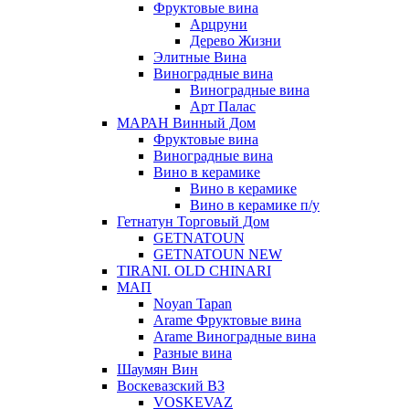
Фруктовые вина
Арцруни
Дерево Жизни
Элитные Вина
Виноградные вина
Виноградные вина
Арт Палас
МАРАН Винный Дом
Фруктовые вина
Виноградные вина
Вино в керамике
Вино в керамике
Вино в керамике п/у
Гетнатун Торговый Дом
GETNATOUN
GETNATOUN NEW
TIRANI. OLD CHINARI
МАП
Noyan Tapan
Arame Фруктовые вина
Arame Виноградные вина
Разные вина
Шаумян Вин
Воскевазский ВЗ
VOSKEVAZ