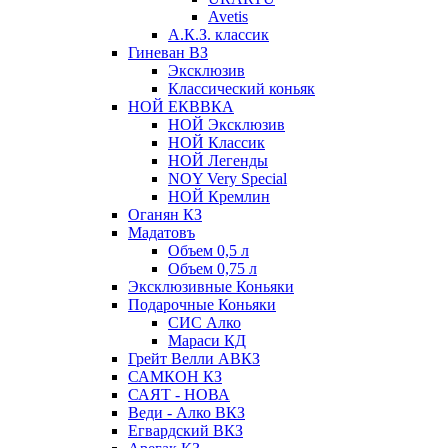
Avetis
А.К.З. классик
Гиневан ВЗ
Эксклюзив
Классический коньяк
НОЙ ЕКВВКА
НОЙ Эксклюзив
НОЙ Классик
НОЙ Легенды
NOY Very Speсial
НОЙ Кремлин
Оганян КЗ
Мадатовъ
Объем 0,5 л
Объем 0,75 л
Эксклюзивные Коньяки
Подарочные Коньяки
СИС Алко
Мараси КД
Грейт Велли АВКЗ
САМКОН КЗ
САЯТ - НОВА
Веди - Алко ВКЗ
Егвардский ВКЗ