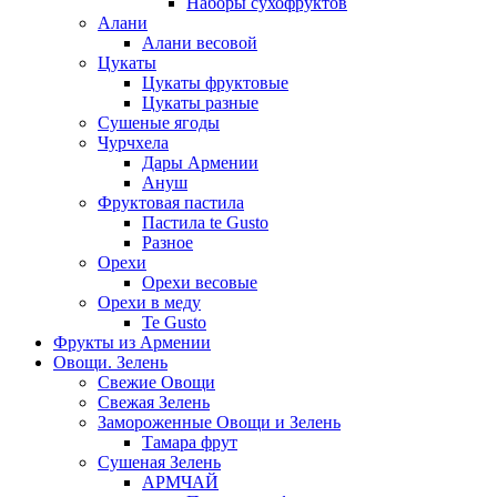
Наборы сухофруктов
Алани
Алани весовой
Цукаты
Цукаты фруктовые
Цукаты разные
Сушеные ягоды
Чурчхела
Дары Армении
Ануш
Фруктовая пастила
Пастила te Gusto
Разное
Орехи
Орехи весовые
Орехи в меду
Te Gusto
Фрукты из Армении
Овощи. Зелень
Свежие Овощи
Свежая Зелень
Замороженные Овощи и Зелень
Тамара фрут
Сушеная Зелень
АРМЧАЙ