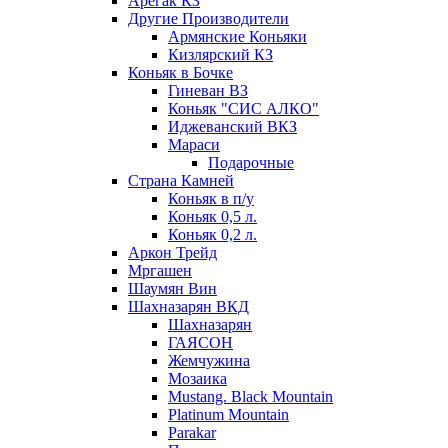
Арегак КЗ
Другие Производители
Армянские Коньяки
Кизлярский КЗ
Коньяк в Бочке
Гиневан ВЗ
Коньяк "СИС АЛКО"
Иджеванский ВКЗ
Мараси
Подарочные
Страна Камней
Коньяк в п/у
Коньяк 0,5 л.
Коньяк 0,2 л.
Аркон Трейд
Мргашен
Шаумян Вин
Шахназарян ВКД
Шахназарян
ГАЯСОН
Жемчужина
Мозаика
Mustang. Black Mountain
Platinum Mountain
Parakar