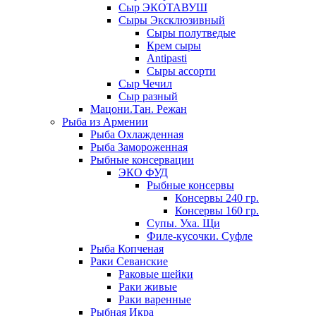
Сыр ЭКОТАВУШ
Сыры Эксклюзивный
Сыры полутведые
Крем сыры
Antipasti
Сыры ассорти
Сыр Чечил
Сыр разный
Мацони.Тан. Режан
Рыба из Армении
Рыба Охлажденная
Рыба Замороженная
Рыбные консервации
ЭКО ФУД
Рыбные консервы
Консервы 240 гр.
Консервы 160 гр.
Супы. Уха. Щи
Филе-кусочки. Суфле
Рыба Копченая
Раки Севанские
Раковые шейки
Раки живые
Раки варенные
Рыбная Икра