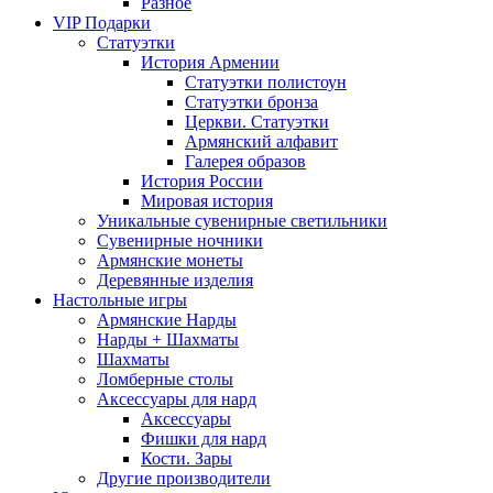
Разное
VIP Подарки
Статуэтки
История Армении
Статуэтки полистоун
Статуэтки бронза
Церкви. Статуэтки
Армянский алфавит
Галерея образов
История России
Мировая история
Уникальные сувенирные светильники
Сувенирные ночники
Армянские монеты
Деревянные изделия
Настольные игры
Армянские Нарды
Нарды + Шахматы
Шахматы
Ломберные столы
Аксессуары для нард
Аксессуары
Фишки для нард
Кости. Зары
Другие производители