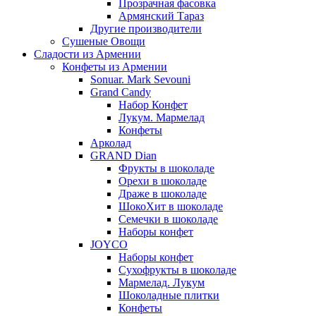
Прозрачная фасовка
Армянский Тараз
Другие производители
Сушеные Овощи
Сладости из Армении
Конфеты из Армении
Sonuar. Mark Sevouni
Grand Candy
Набор Конфет
Лукум. Мармелад
Конфеты
Арколад
GRAND Dian
Фрукты в шоколаде
Орехи в шоколаде
Драже в шоколаде
ШокоХит в шоколаде
Семечки в шоколаде
Наборы конфет
JOYCO
Наборы конфет
Сухофрукты в шоколаде
Мармелад. Лукум
Шоколадные плитки
Конфеты