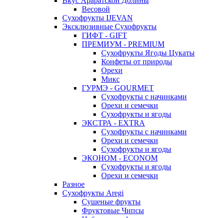
Вкус Араратской Долины
Весовой
Сухофрукты IJEVAN
Эксклюзивные Сухофрукты
ГИФТ - GIFT
ПРЕМИУМ - PREMIUM
Сухофрукты Ягоды Цукаты
Конфеты от природы
Орехи
Микс
ГУРМЭ - GOURMET
Сухофрукты с начинками
Орехи и семечки
Сухофрукты и ягоды
ЭКСТРА - EXTRA
Сухофрукты с начинками
Орехи и семечки
Сухофрукты и ягоды
ЭКОНОМ - ECONOM
Сухофрукты и ягоды
Орехи и семечки
Разное
Сухофрукты Aregi
Сушеные фрукты
Фруктовые Чипсы