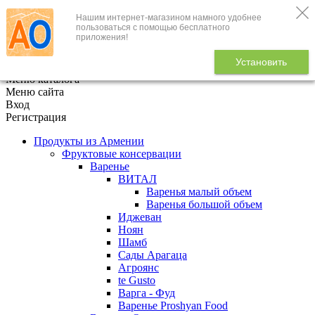
Нашим интернет-магазином намного удобнее
+7 (495) 646-888-1
пользоваться с помощью бесплатного
приложения!
В корзине
0
товаров
Установить
x
Меню каталога
Меню сайта
Вход
Регистрация
Продукты из Армении
Фруктовые консервации
Варенье
ВИТАЛ
Варенья малый объем
Варенья большой объем
Иджеван
Ноян
Шамб
Сады Арагаца
Агроянс
te Gusto
Варга - Фуд
Варенье Proshyan Food