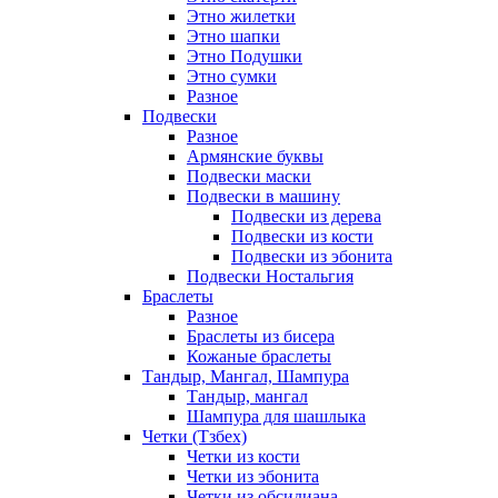
Этно жилетки
Этно шапки
Этно Подушки
Этно сумки
Разное
Подвески
Разное
Армянские буквы
Подвески маски
Подвески в машину
Подвески из дерева
Подвески из кости
Подвески из эбонита
Подвески Ностальгия
Браслеты
Разное
Браслеты из бисера
Кожаные браслеты
Тандыр, Мангал, Шампура
Тандыр, мангал
Шампура для шашлыка
Четки (Тзбех)
Четки из кости
Четки из эбонита
Четки из обсидиана