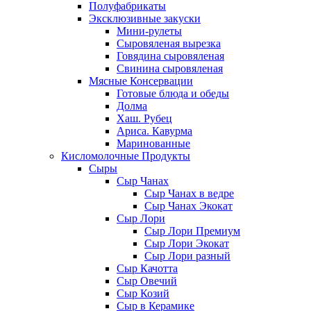
Полуфабрикаты
Эксклюзивные закуски
Мини-рулеты
Сыровяленая вырезка
Говядина сыровяленая
Свинина сыровяленая
Мясные Консервации
Готовые блюда и обеды
Долма
Хаш. Рубец
Ариса. Кавурма
Маринованные
Кисломолочные Продукты
Сыры
Сыр Чанах
Сыр Чанах в ведре
Сыр Чанах Экокат
Сыр Лори
Сыр Лори Премиум
Сыр Лори Экокат
Сыр Лори разный
Сыр Качотта
Сыр Овечий
Сыр Козий
Сыр в Керамике