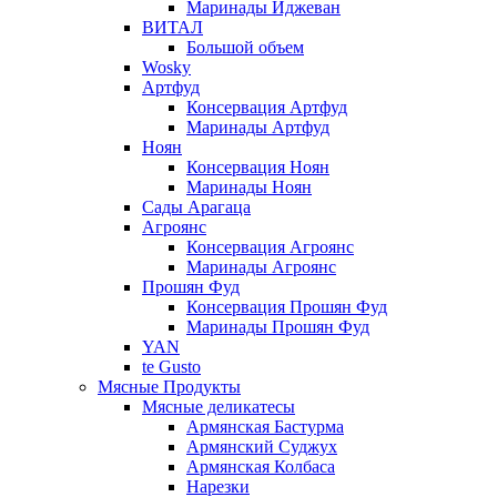
Маринады Иджеван
ВИТАЛ
Большой объем
Wosky
Артфуд
Консервация Артфуд
Маринады Артфуд
Ноян
Консервация Ноян
Маринады Ноян
Сады Арагаца
Агроянс
Консервация Агроянс
Маринады Агроянс
Прошян Фуд
Консервация Прошян Фуд
Маринады Прошян Фуд
YAN
te Gusto
Мясные Продукты
Мясные деликатесы
Армянская Бастурма
Армянский Суджух
Армянская Колбаса
Нарезки