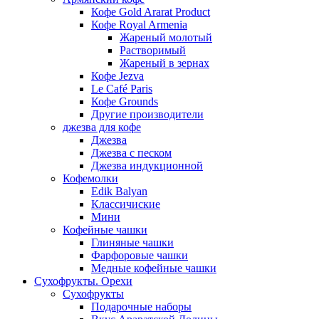
Кофе Gold Ararat Product
Кофе Royal Armenia
Жареный молотый
Растворимый
Жареный в зернах
Кофе Jezva
Le Café Paris
Кофе Grounds
Другие производители
джезва для кофе
Джезва
Джезва с песком
Джезва индукционной
Кофемолки
Edik Balyan
Классичиские
Мини
Кофейные чашки
Глиняные чашки
Фарфоровые чашки
Медные кофейные чашки
Сухофрукты. Орехи
Сухофрукты
Подарочные наборы