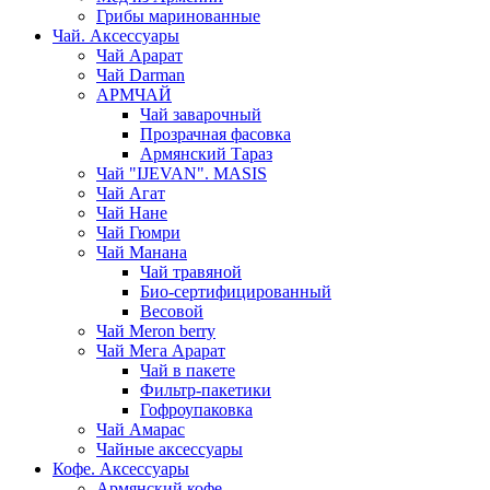
Грибы маринованные
Чай. Аксессуары
Чай Арарат
Чай Darman
АРМЧАЙ
Чай заварочный
Прозрачная фасовка
Армянский Тараз
Чай "IJEVAN". MASIS
Чай Агат
Чай Нане
Чай Гюмри
Чай Манана
Чай травяной
Био-сертифицированный
Весовой
Чай Meron berry
Чай Мега Арарат
Чай в пакете
Фильтр-пакетики
Гофроупаковка
Чай Амарас
Чайные аксессуары
Кофе. Аксессуары
Армянский кофе