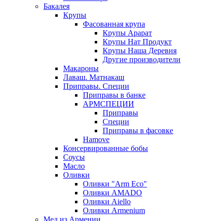
Бакалея
Крупы
Фасованная крупа
Крупы Арарат
Крупы Нат Продукт
Крупы Наша Деревня
Другие производители
Макароны
Лаваш. Матнакаш
Приправы. Специи
Приправы в банке
АРМСПЕЦИИ
Приправы
Специи
Приправы в фасовке
Hamove
Консервированные бобы
Соусы
Масло
Оливки
Оливки "Arm Eco"
Оливки AMADO
Оливки Aiello
Оливки Armenium
Мед из Армении