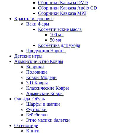
Сборники Кавказа DVD
Сборники Кавказа Audio CD
Сборники Кавказа MP3
Красота и здоровье
Ваки Фарм
Косметические масла
100 мл
50 мл
Косметика для ухода
Продукция Наринэ
Детские игры
Армянские Этно Ковры
Коврики
Половики
Ковры Модерн
3 D Ковры
Классические Ковры
Армянские Ковры
Одежда. Обувь
Шарфы и шапки
Футболки
Бейсболки
Этно масики балетки
О геноциде
Книги