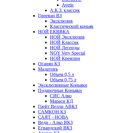
Avetis
А.К.З. классик
Гиневан ВЗ
Эксклюзив
Классический коньяк
НОЙ ЕКВВКА
НОЙ Эксклюзив
НОЙ Классик
НОЙ Легенды
NOY Very Speсial
НОЙ Кремлин
Оганян КЗ
Мадатовъ
Объем 0,5 л
Объем 0,75 л
Эксклюзивные Коньяки
Подарочные Коньяки
СИС Алко
Мараси КД
Грейт Велли АВКЗ
САМКОН КЗ
САЯТ - НОВА
Веди - Алко ВКЗ
Егвардский ВКЗ