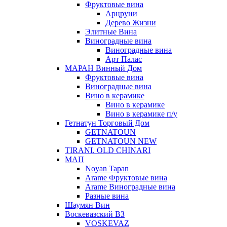
Фруктовые вина
Арцруни
Дерево Жизни
Элитные Вина
Виноградные вина
Виноградные вина
Арт Палас
МАРАН Винный Дом
Фруктовые вина
Виноградные вина
Вино в керамике
Вино в керамике
Вино в керамике п/у
Гетнатун Торговый Дом
GETNATOUN
GETNATOUN NEW
TIRANI. OLD CHINARI
МАП
Noyan Tapan
Arame Фруктовые вина
Arame Виноградные вина
Разные вина
Шаумян Вин
Воскевазский ВЗ
VOSKEVAZ