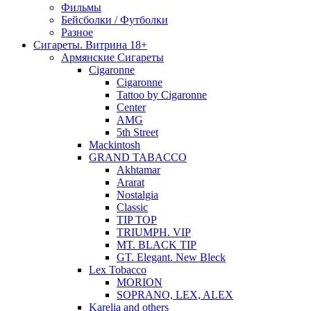
Фильмы
Бейсболки / Футболки
Разное
Сигареты. Витрина 18+
Армянские Сигареты
Cigaronne
Cigaronne
Tattoo by Cigaronne
Center
AMG
5th Street
Mackintosh
GRAND TABACCO
Akhtamar
Ararat
Nostalgia
Classic
TIP TOP
TRIUMPH. VIP
MT. BLACK TIP
GT. Elegant. New Bleck
Lex Tobacco
MORION
SOPRANO, LEX, ALEX
Karelia and others