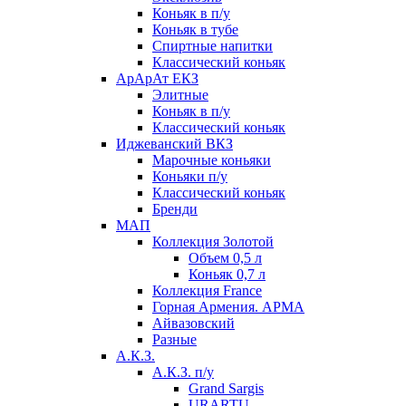
Коньяк в п/у
Коньяк в тубе
Спиртные напитки
Классический коньяк
АрАрАт ЕКЗ
Элитные
Коньяк в п/у
Классический коньяк
Иджеванский ВКЗ
Марочные коньяки
Коньяки п/у
Классический коньяк
Бренди
МАП
Коллекция Золотой
Объем 0,5 л
Коньяк 0,7 л
Коллекция France
Горная Армения. АРМА
Айвазовский
Разные
А.К.З.
А.К.З. п/у
Grand Sargis
URARTU