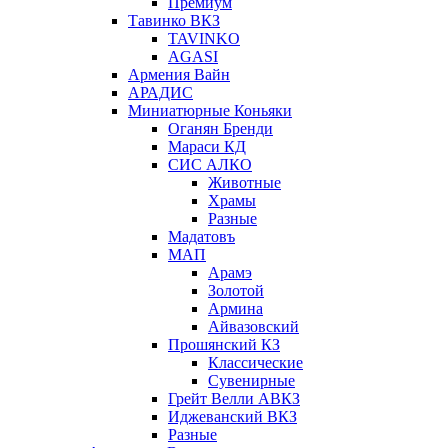
Премиум
Тавинко ВКЗ
TAVINKO
AGASI
Армения Вайн
АРАДИС
Миниатюрные Коньяки
Оганян Бренди
Мараси КД
СИС АЛКО
Животные
Храмы
Разные
Мадатовъ
МАП
Арамэ
Золотой
Армина
Айвазовский
Прошянский КЗ
Классические
Сувенирные
Грейт Велли АВКЗ
Иджеванский ВКЗ
Разные