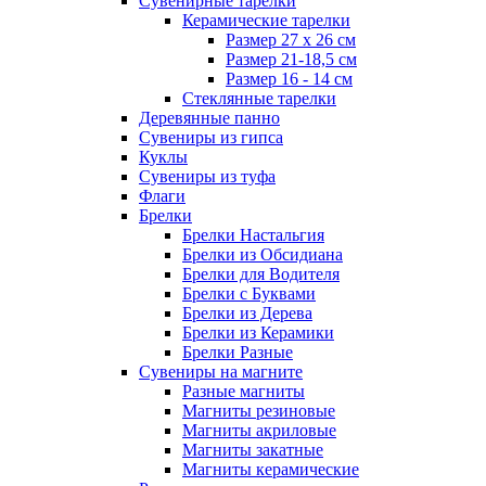
Сувенирные тарелки
Керамические тарелки
Размер 27 х 26 см
Размер 21-18,5 см
Размер 16 - 14 см
Стеклянные тарелки
Деревянные панно
Сувениры из гипса
Куклы
Сувениры из туфа
Флаги
Брелки
Брелки Настальгия
Брелки из Обсидиана
Брелки для Водителя
Брелки с Буквами
Брелки из Дерева
Брелки из Керамики
Брелки Разные
Сувениры на магните
Разные магниты
Магниты резиновые
Магниты акриловые
Магниты закатные
Магниты керамические