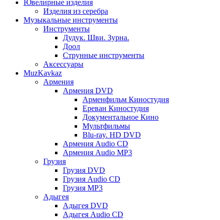
Ювелирные изделия
Изделия из серебра
Музыкальные инструменты
Инструменты
Дудук. Шви. Зурна.
Доол
Струнные инструменты
Аксессуары
MuzKavkaz
Армения
Армения DVD
Арменфильм Киностудия
Ереван Киностудия
Документальное Кино
Мультфильмы
Blu-ray. HD DVD
Армения Audio CD
Армения Audio MP3
Грузия
Грузия DVD
Грузия Audio CD
Грузия MP3
Адыгея
Адыгея DVD
Адыгея Audio CD