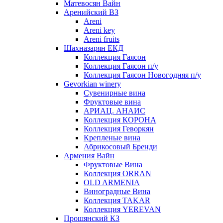
Матевосян Вайн
Аренийский ВЗ
Areni
Areni key
Areni fruits
Шахназарян ЕКД
Коллекция Гаясон
Коллекция Гаясон п/у
Коллекция Гаясон Новогодняя п/у
Gevorkian winery
Сувенирные вина
Фруктовые вина
АРИАЦ. АНАИС
Коллекция КОРОНА
Коллекция Геворкян
Крепленые вина
Абрикосовый Бренди
Армения Вайн
Фруктовые Вина
Коллекция ORRAN
OLD ARMENIA
Виноградные Вина
Коллекция TAKAR
Коллекция YEREVAN
Прошянский КЗ