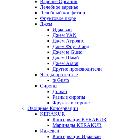
Варенье Органик
Лечебное варенье
Лечебный конфитюр
Фруктовое пюре
Джем
Иджеван
Джем YAN
Джем Агроянс
Джем Фрут Ланд
Джем te Gusto
Джем Шамб
Джем Ararat
Другие производители
Ягоды протёртые
te Gusto
Сиропы
Дошаб
Разные сиропы
Фрукты в сиропе
Овощные Консервации
KERAKUR
Консервация KERAKUR
Маринады KERAKUR
Иджеван
Консервация Иджеван