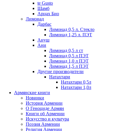
te Gusto
Шамб
Арцах Био
Лимонад
Дарбас
Лимонад 0,5 л. Стекло
Лимонад 1,25 л. ПЭТ
Ануш
Ани
Лимонад 0,5 л ст
Лимонад 0,5 л ПЭТ
Лимонад 1,0 л ПЭТ
Лимонад 1,5 л ПЭТ
Другие производители
Натахтари
Натахтари 0,5л
Натахтари 1,0л
Армянские книги
Новинки
История Армении
О Геноциде Армян
Книги об Армении
Иcкусство и культура
Поэзия Армении
Религия Армении