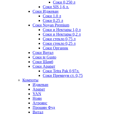
Соки 0,250 л
Соки SIS 1,6 л.
Соки Иджеван
Соки 1.0 л
Соки 0.25 л
Соки Noyan Premium
Соки и Нектары 1,0 л
Соки и Нектары 0,2 л
Соки стекло 0,75 л
Соки стекло 0,25 л
Соки Органик
Соки Витал
Соки te Gusto
Соки Шамб
Соки Арарат
Соки Tetra Pak 0,97л.
Соки Премиум ст. 0,75
Компоты
Иджеван
Арарат
YAN
Ноян
Агроянс
Прошян Фуд
Витал