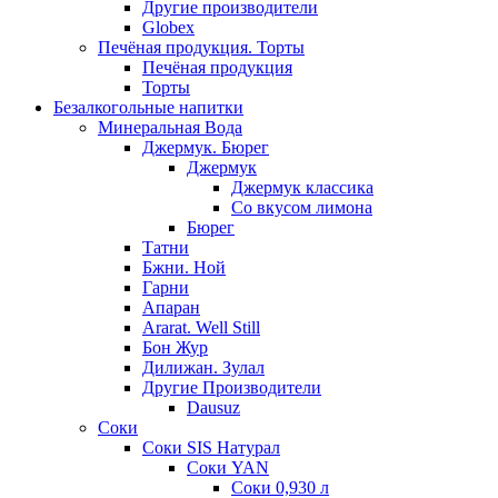
Другие производители
Globex
Печёная продукция. Торты
Печёная продукция
Торты
Безалкогольные напитки
Минеральная Вода
Джермук. Бюрег
Джермук
Джермук классика
Со вкусом лимона
Бюрег
Татни
Бжни. Ной
Гарни
Апаран
Ararat. Well Still
Бон Жур
Дилижан. Зулал
Другие Производители
Dausuz
Соки
Соки SIS Натурал
Соки YAN
Соки 0,930 л