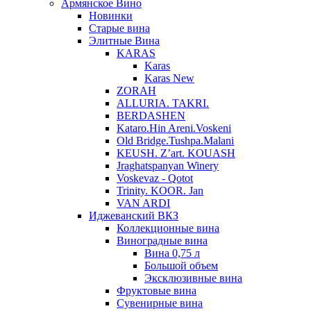
Армянское Вино
Новинки
Старые вина
Элитные Вина
KARAS
Karas
Karas New
ZORAH
ALLURIA. TAKRI.
BERDASHEN
Kataro.Hin Areni.Voskeni
Old Bridge.Tushpa.Malani
KEUSH. Z’art. KOUASH
Jraghatspanyan Winery
Voskevaz - Qotot
Trinity. KOOR. Jan
VAN ARDI
Иджеванский ВКЗ
Коллекционные вина
Виноградные вина
Вина 0,75 л
Большой объем
Эксклюзивные вина
Фруктовые вина
Cувенирные вина