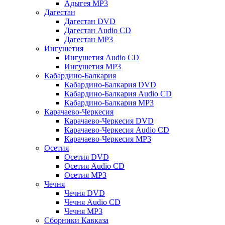
Адыгея MP3
Дагестан
Дагестан DVD
Дагестан Audio CD
Дагестан MP3
Ингушетия
Ингушетия Audio CD
Ингушетия MP3
Кабардино-Балкария
Кабардино-Балкария DVD
Кабардино-Балкария Audio CD
Кабардино-Балкария MP3
Карачаево-Черкесия
Карачаево-Черкесия DVD
Карачаево-Черкесия Audio CD
Карачаево-Черкесия MP3
Осетия
Осетия DVD
Осетия Audio CD
Осетия MP3
Чечня
Чечня DVD
Чечня Audio CD
Чечня MP3
Сборники Кавказа