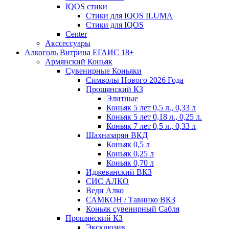
IQOS стики
Стики для IQOS ILUMA
Стики для IQOS
Сenter
Акссессуары
Алкоголь Витрина ЕГАИС 18+
Армянский Коньяк
Сувенирные Коньяки
Символы Нового 2026 Года
Прошянский КЗ
Элитные
Коньяк 5 лет 0,5 л., 0,33 л
Коньяк 5 лет 0,18 л., 0,25 л.
Коньяк 7 лет 0,5 л., 0,33 л
Шахназарян ВКД
Коньяк 0,5 л
Коньяк 0,25 л
Коньяк 0,70 л
Иджеванский ВКЗ
СИС АЛКО
Веди Алко
САМКОН / Тавинко ВКЗ
Коньяк сувенирный Сабля
Прошянский КЗ
Эксклюзив