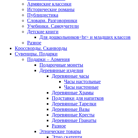
Армянские классики
Исторические романы
Публицистика
Словари. Разговорники
Учебники. Самоучители
Детские книги
Для дошкольников<br> и младших классов
Разное
Кроссворды. Сканворды
Сувениры. Подарки
Подарки – Армения
Подарочные монеты
Деревянные изделия
Деревянные часы
Часы настольные
Часы настенные
Деревянные Храмы
Подставки для напитков
Деревянные Тарелки
Деревянные Вазы
Деревянные Кресты
Деревянные Гранаты
Разное
Этнические товары
Этно скатерти