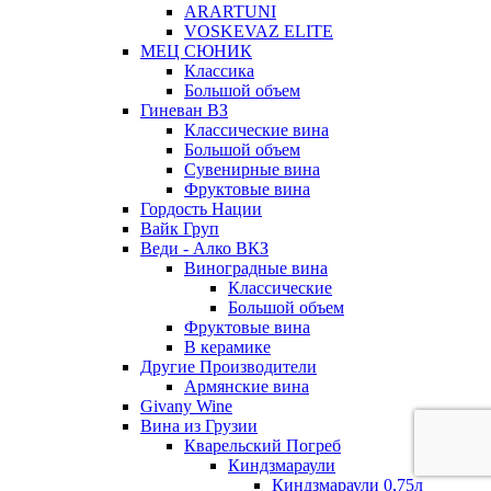
ARARTUNI
VOSKEVAZ ELITE
МЕЦ СЮНИК
Классика
Большой объем
Гиневан ВЗ
Классические вина
Большой объем
Сувенирные вина
Фруктовые вина
Гордость Нации
Вайк Груп
Веди - Алко ВКЗ
Виноградные вина
Классические
Большой объем
Фруктовые вина
В керамике
Другие Производители
Армянские вина
Givany Wine
Вина из Грузии
Кварельский Погреб
Киндзмараули
Киндзмараули 0,75л