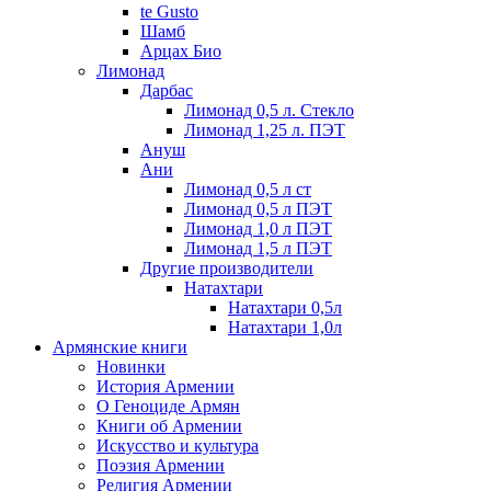
te Gusto
Шамб
Арцах Био
Лимонад
Дарбас
Лимонад 0,5 л. Стекло
Лимонад 1,25 л. ПЭТ
Ануш
Ани
Лимонад 0,5 л ст
Лимонад 0,5 л ПЭТ
Лимонад 1,0 л ПЭТ
Лимонад 1,5 л ПЭТ
Другие производители
Натахтари
Натахтари 0,5л
Натахтари 1,0л
Армянские книги
Новинки
История Армении
О Геноциде Армян
Книги об Армении
Иcкусство и культура
Поэзия Армении
Религия Армении