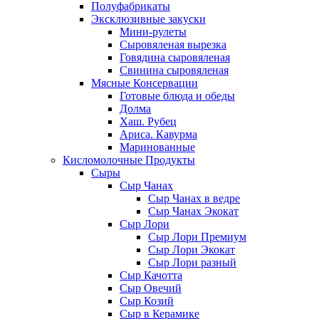
Полуфабрикаты
Эксклюзивные закуски
Мини-рулеты
Сыровяленая вырезка
Говядина сыровяленая
Свинина сыровяленая
Мясные Консервации
Готовые блюда и обеды
Долма
Хаш. Рубец
Ариса. Кавурма
Маринованные
Кисломолочные Продукты
Сыры
Сыр Чанах
Сыр Чанах в ведре
Сыр Чанах Экокат
Сыр Лори
Сыр Лори Премиум
Сыр Лори Экокат
Сыр Лори разный
Сыр Качотта
Сыр Овечий
Сыр Козий
Сыр в Керамике