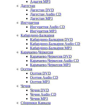
Адыгея MP3
Дагестан
Дагестан DVD
Дагестан Audio CD
Дагестан MP3
Ингушетия
Ингушетия Audio CD
Ингушетия MP3
Кабардино-Балкария
Кабардино-Балкария DVD
Кабардино-Балкария Audio CD
Кабардино-Балкария MP3
Карачаево-Черкесия
Карачаево-Черкесия DVD
Карачаево-Черкесия Audio CD
Карачаево-Черкесия MP3
Осетия
Осетия DVD
Осетия Audio CD
Осетия MP3
Чечня
Чечня DVD
Чечня Audio CD
Чечня MP3
Сборники Кавказа