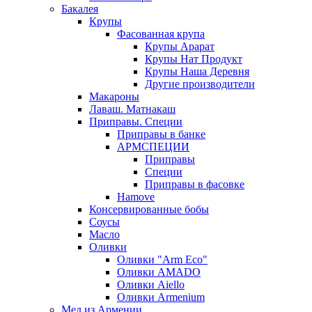
Бакалея
Крупы
Фасованная крупа
Крупы Арарат
Крупы Нат Продукт
Крупы Наша Деревня
Другие производители
Макароны
Лаваш. Матнакаш
Приправы. Специи
Приправы в банке
АРМСПЕЦИИ
Приправы
Специи
Приправы в фасовке
Hamove
Консервированные бобы
Соусы
Масло
Оливки
Оливки "Arm Eco"
Оливки AMADO
Оливки Aiello
Оливки Armenium
Мед из Армении