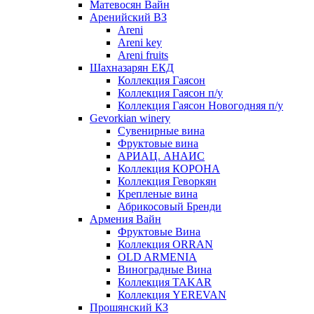
Матевосян Вайн
Аренийский ВЗ
Areni
Areni key
Areni fruits
Шахназарян ЕКД
Коллекция Гаясон
Коллекция Гаясон п/у
Коллекция Гаясон Новогодняя п/у
Gevorkian winery
Сувенирные вина
Фруктовые вина
АРИАЦ. АНАИС
Коллекция КОРОНА
Коллекция Геворкян
Крепленые вина
Абрикосовый Бренди
Армения Вайн
Фруктовые Вина
Коллекция ORRAN
OLD ARMENIA
Виноградные Вина
Коллекция TAKAR
Коллекция YEREVAN
Прошянский КЗ