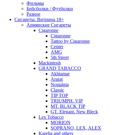
Фильмы
Бейсболки / Футболки
Разное
Сигареты. Витрина 18+
Армянские Сигареты
Cigaronne
Cigaronne
Tattoo by Cigaronne
Center
AMG
5th Street
Mackintosh
GRAND TABACCO
Akhtamar
Ararat
Nostalgia
Classic
TIP TOP
TRIUMPH. VIP
MT. BLACK TIP
GT. Elegant. New Bleck
Lex Tobacco
MORION
SOPRANO, LEX, ALEX
Karelia and others