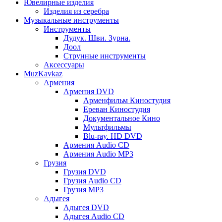
Ювелирные изделия
Изделия из серебра
Музыкальные инструменты
Инструменты
Дудук. Шви. Зурна.
Доол
Струнные инструменты
Аксессуары
MuzKavkaz
Армения
Армения DVD
Арменфильм Киностудия
Ереван Киностудия
Документальное Кино
Мультфильмы
Blu-ray. HD DVD
Армения Audio CD
Армения Audio MP3
Грузия
Грузия DVD
Грузия Audio CD
Грузия MP3
Адыгея
Адыгея DVD
Адыгея Audio CD