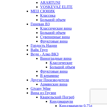
ARARTUNI
VOSKEVAZ ELITE
МЕЦ СЮНИК
Классика
Большой объем
Гиневан ВЗ
Классические вина
Большой объем
Сувенирные вина
Фруктовые вина
Гордость Нации
Вайк Груп
Веди - Алко ВКЗ
Виноградные вина
Классические
Большой объем
Фруктовые вина
В керамике
Другие Производители
Армянские вина
Givany Wine
Вина из Грузии
Кварельский Погреб
Киндзмараули
Киндзмараули 0,75л