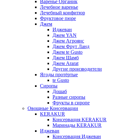
Варенье Органик
Лечебное варенье
Лечебный конфитюр
Фруктовое пюре
Джем
Иджеван
Джем YAN
Джем Агроянс
Джем Фрут Ланд
Джем te Gusto
Джем Шамб
Джем Ararat
Другие производители
Ягоды протёртые
te Gusto
Сиропы
Дошаб
Разные сиропы
Фрукты в сиропе
Овощные Консервации
KERAKUR
Консервация KERAKUR
Маринады KERAKUR
Иджеван
Консервация Иджеван