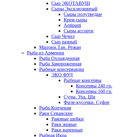
Сыр ЭКОТАВУШ
Сыры Эксклюзивный
Сыры полутведые
Крем сыры
Antipasti
Сыры ассорти
Сыр Чечил
Сыр разный
Мацони.Тан. Режан
Рыба из Армении
Рыба Охлажденная
Рыба Замороженная
Рыбные консервации
ЭКО ФУД
Рыбные консервы
Консервы 240 гр.
Консервы 160 гр.
Супы. Уха. Щи
Филе-кусочки. Суфле
Рыба Копченая
Раки Севанские
Раковые шейки
Раки живые
Раки варенные
Рыбная Икра