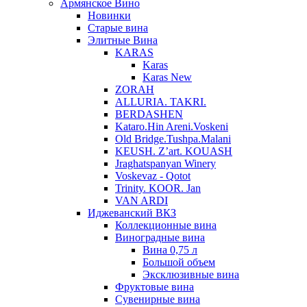
Армянское Вино
Новинки
Старые вина
Элитные Вина
KARAS
Karas
Karas New
ZORAH
ALLURIA. TAKRI.
BERDASHEN
Kataro.Hin Areni.Voskeni
Old Bridge.Tushpa.Malani
KEUSH. Z’art. KOUASH
Jraghatspanyan Winery
Voskevaz - Qotot
Trinity. KOOR. Jan
VAN ARDI
Иджеванский ВКЗ
Коллекционные вина
Виноградные вина
Вина 0,75 л
Большой объем
Эксклюзивные вина
Фруктовые вина
Cувенирные вина