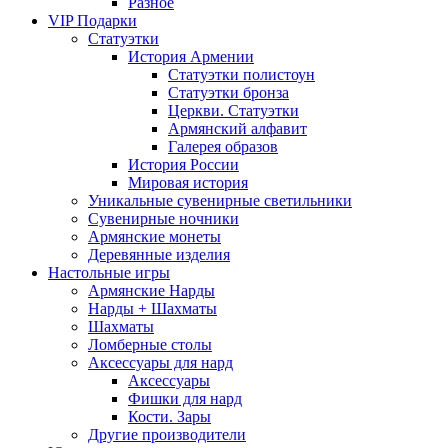
Разное
VIP Подарки
Статуэтки
История Армении
Статуэтки полистоун
Статуэтки бронза
Церкви. Статуэтки
Армянский алфавит
Галерея образов
История России
Мировая история
Уникальные сувенирные светильники
Сувенирные ночники
Армянские монеты
Деревянные изделия
Настольные игры
Армянские Нарды
Нарды + Шахматы
Шахматы
Ломберные столы
Аксессуары для нард
Аксессуары
Фишки для нард
Кости. Зары
Другие производители