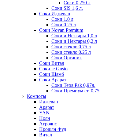
Соки 0,250 л
Соки SIS 1,6 л.
Соки Иджеван
Соки 1.0 л
Соки 0.25 л
Соки Noyan Premium
Соки и Нектары 1,0 л
Соки и Нектары 0,2 л
Соки стекло 0,75 л
Соки стекло 0,25 л
Соки Органик
Соки Витал
Соки te Gusto
Соки Шамб
Соки Арарат
Соки Tetra Pak 0,97л.
Соки Премиум ст. 0,75
Компоты
Иджеван
Арарат
YAN
Ноян
Агроянс
Прошян Фуд
Витал