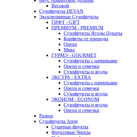
Вкус Араратской Долины
Весовой
Сухофрукты IJEVAN
Эксклюзивные Сухофрукты
ГИФТ - GIFT
ПРЕМИУМ - PREMIUM
Сухофрукты Ягоды Цукаты
Конфеты от природы
Орехи
Микс
ГУРМЭ - GOURMET
Сухофрукты с начинками
Орехи и семечки
Сухофрукты и ягоды
ЭКСТРА - EXTRA
Сухофрукты с начинками
Орехи и семечки
Сухофрукты и ягоды
ЭКОНОМ - ECONOM
Сухофрукты и ягоды
Орехи и семечки
Разное
Сухофрукты Aregi
Сушеные фрукты
Фруктовые Чипсы