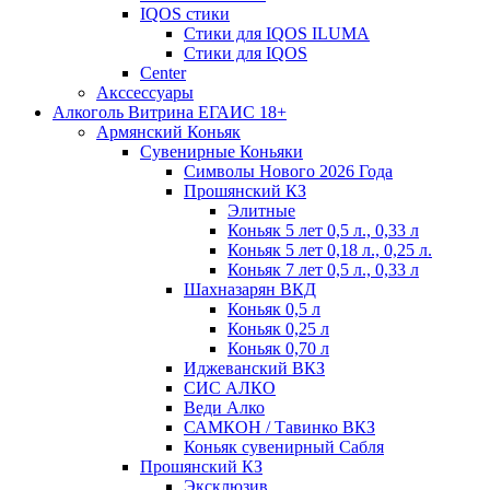
IQOS стики
Стики для IQOS ILUMA
Стики для IQOS
Сenter
Акссессуары
Алкоголь Витрина ЕГАИС 18+
Армянский Коньяк
Сувенирные Коньяки
Символы Нового 2026 Года
Прошянский КЗ
Элитные
Коньяк 5 лет 0,5 л., 0,33 л
Коньяк 5 лет 0,18 л., 0,25 л.
Коньяк 7 лет 0,5 л., 0,33 л
Шахназарян ВКД
Коньяк 0,5 л
Коньяк 0,25 л
Коньяк 0,70 л
Иджеванский ВКЗ
СИС АЛКО
Веди Алко
САМКОН / Тавинко ВКЗ
Коньяк сувенирный Сабля
Прошянский КЗ
Эксклюзив