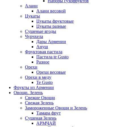
Наборы сухофруктов
Алани
Алани весовой
Цукаты
Цукаты фруктовые
Цукаты разные
Сушеные ягоды
Чурчхела
Дары Армении
Ануш
Фруктовая пастила
Пастила te Gusto
Разное
Орехи
Орехи весовые
Орехи в меду
Te Gusto
Фрукты из Армении
Овощи. Зелень
Свежие Овощи
Свежая Зелень
Замороженные Овощи и Зелень
Тамара фрут
Сушеная Зелень
АРМЧАЙ