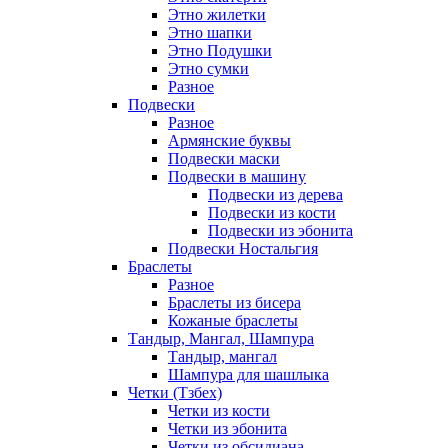
Этно жилетки
Этно шапки
Этно Подушки
Этно сумки
Разное
Подвески
Разное
Армянские буквы
Подвески маски
Подвески в машину
Подвески из дерева
Подвески из кости
Подвески из эбонита
Подвески Ностальгия
Браслеты
Разное
Браслеты из бисера
Кожаные браслеты
Тандыр, Мангал, Шампура
Тандыр, мангал
Шампура для шашлыка
Четки (Тзбех)
Четки из кости
Четки из эбонита
Четки из обсидиана