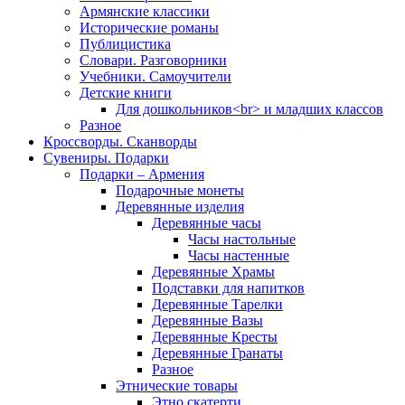
Армянские классики
Исторические романы
Публицистика
Словари. Разговорники
Учебники. Самоучители
Детские книги
Для дошкольников<br> и младших классов
Разное
Кроссворды. Сканворды
Сувениры. Подарки
Подарки – Армения
Подарочные монеты
Деревянные изделия
Деревянные часы
Часы настольные
Часы настенные
Деревянные Храмы
Подставки для напитков
Деревянные Тарелки
Деревянные Вазы
Деревянные Кресты
Деревянные Гранаты
Разное
Этнические товары
Этно скатерти