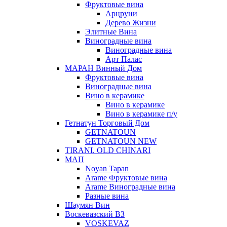
Фруктовые вина
Арцруни
Дерево Жизни
Элитные Вина
Виноградные вина
Виноградные вина
Арт Палас
МАРАН Винный Дом
Фруктовые вина
Виноградные вина
Вино в керамике
Вино в керамике
Вино в керамике п/у
Гетнатун Торговый Дом
GETNATOUN
GETNATOUN NEW
TIRANI. OLD CHINARI
МАП
Noyan Tapan
Arame Фруктовые вина
Arame Виноградные вина
Разные вина
Шаумян Вин
Воскевазский ВЗ
VOSKEVAZ