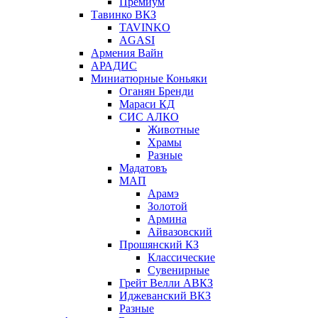
Премиум
Тавинко ВКЗ
TAVINKO
AGASI
Армения Вайн
АРАДИС
Миниатюрные Коньяки
Оганян Бренди
Мараси КД
СИС АЛКО
Животные
Храмы
Разные
Мадатовъ
МАП
Арамэ
Золотой
Армина
Айвазовский
Прошянский КЗ
Классические
Сувенирные
Грейт Велли АВКЗ
Иджеванский ВКЗ
Разные