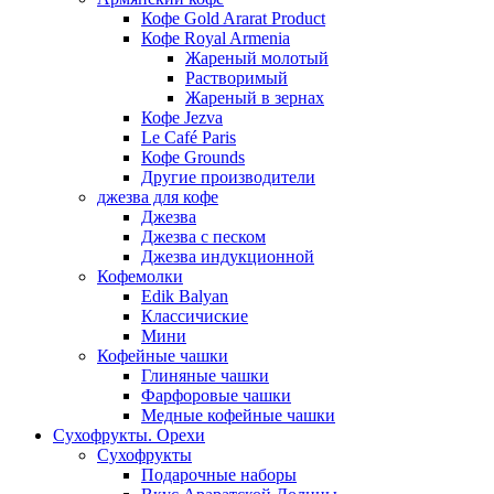
Кофе Gold Ararat Product
Кофе Royal Armenia
Жареный молотый
Растворимый
Жареный в зернах
Кофе Jezva
Le Café Paris
Кофе Grounds
Другие производители
джезва для кофе
Джезва
Джезва с песком
Джезва индукционной
Кофемолки
Edik Balyan
Классичиские
Мини
Кофейные чашки
Глиняные чашки
Фарфоровые чашки
Медные кофейные чашки
Сухофрукты. Орехи
Сухофрукты
Подарочные наборы