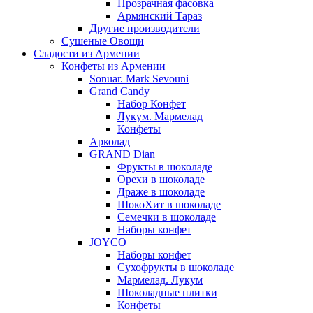
Прозрачная фасовка
Армянский Тараз
Другие производители
Сушеные Овощи
Сладости из Армении
Конфеты из Армении
Sonuar. Mark Sevouni
Grand Candy
Набор Конфет
Лукум. Мармелад
Конфеты
Арколад
GRAND Dian
Фрукты в шоколаде
Орехи в шоколаде
Драже в шоколаде
ШокоХит в шоколаде
Семечки в шоколаде
Наборы конфет
JOYCO
Наборы конфет
Сухофрукты в шоколаде
Мармелад. Лукум
Шоколадные плитки
Конфеты