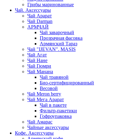
Грибы маринованные
Чай. Аксессуары
Чай Арарат
Чай Darman
АРМЧАЙ
Чай заварочный
Прозрачная фасовка
Армянский Тараз
Чай "IJEVAN". MASIS
Чай Агат
Чай Нане
Чай Гюмри
Чай Манана
Чай травяной
Био-сертифицированный
Весовой
Чай Meron berry
Чай Мега Арарат
Чай в пакете
Фильтр-пакетики
Гофроупаковка
Чай Амарас
Чайные аксессуары
Кофе. Аксессуары
Армянский кофе