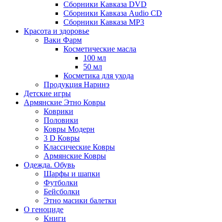
Сборники Кавказа DVD
Сборники Кавказа Audio CD
Сборники Кавказа MP3
Красота и здоровье
Ваки Фарм
Косметические масла
100 мл
50 мл
Косметика для ухода
Продукция Наринэ
Детские игры
Армянские Этно Ковры
Коврики
Половики
Ковры Модерн
3 D Ковры
Классические Ковры
Армянские Ковры
Одежда. Обувь
Шарфы и шапки
Футболки
Бейсболки
Этно масики балетки
О геноциде
Книги