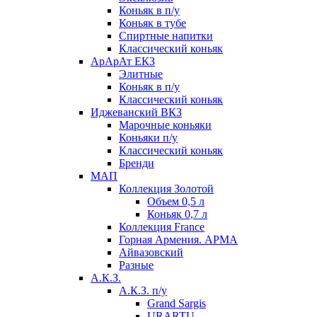
Коньяк в п/у
Коньяк в тубе
Спиртные напитки
Классический коньяк
АрАрАт ЕКЗ
Элитные
Коньяк в п/у
Классический коньяк
Иджеванский ВКЗ
Марочные коньяки
Коньяки п/у
Классический коньяк
Бренди
МАП
Коллекция Золотой
Объем 0,5 л
Коньяк 0,7 л
Коллекция France
Горная Армения. АРМА
Айвазовский
Разные
А.К.З.
А.К.З. п/у
Grand Sargis
URARTU