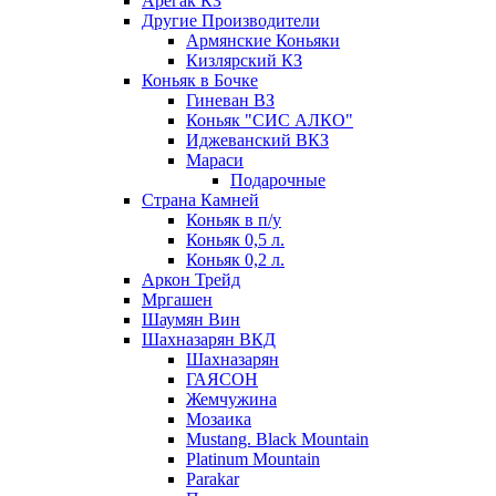
Арегак КЗ
Другие Производители
Армянские Коньяки
Кизлярский КЗ
Коньяк в Бочке
Гиневан ВЗ
Коньяк "СИС АЛКО"
Иджеванский ВКЗ
Мараси
Подарочные
Страна Камней
Коньяк в п/у
Коньяк 0,5 л.
Коньяк 0,2 л.
Аркон Трейд
Мргашен
Шаумян Вин
Шахназарян ВКД
Шахназарян
ГАЯСОН
Жемчужина
Мозаика
Mustang. Black Mountain
Platinum Mountain
Parakar