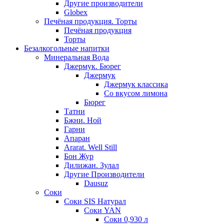
Другие производители
Globex
Печёная продукция. Торты
Печёная продукция
Торты
Безалкогольные напитки
Минеральная Вода
Джермук. Бюрег
Джермук
Джермук классика
Со вкусом лимона
Бюрег
Татни
Бжни. Ной
Гарни
Апаран
Ararat. Well Still
Бон Жур
Дилижан. Зулал
Другие Производители
Dausuz
Соки
Соки SIS Натурал
Соки YAN
Соки 0,930 л