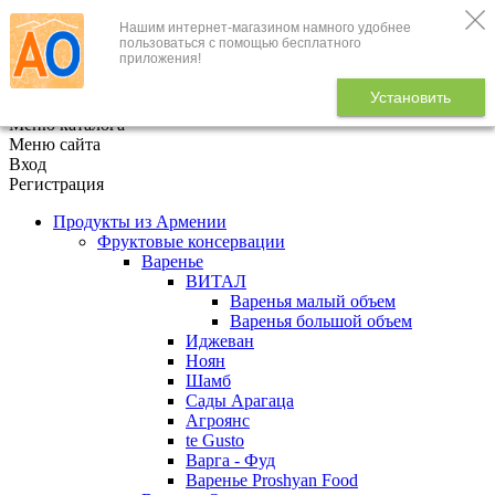
Нашим интернет-магазином намного удобнее
+7 (495) 646-888-1
пользоваться с помощью бесплатного
приложения!
В корзине
0
товаров
Установить
x
Меню каталога
Меню сайта
Вход
Регистрация
Продукты из Армении
Фруктовые консервации
Варенье
ВИТАЛ
Варенья малый объем
Варенья большой объем
Иджеван
Ноян
Шамб
Сады Арагаца
Агроянс
te Gusto
Варга - Фуд
Варенье Proshyan Food