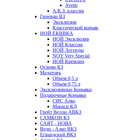
Avetis
А.К.З. классик
Гиневан ВЗ
Эксклюзив
Классический коньяк
НОЙ ЕКВВКА
НОЙ Эксклюзив
НОЙ Классик
НОЙ Легенды
NOY Very Speсial
НОЙ Кремлин
Оганян КЗ
Мадатовъ
Объем 0,5 л
Объем 0,75 л
Эксклюзивные Коньяки
Подарочные Коньяки
СИС Алко
Мараси КД
Грейт Велли АВКЗ
САМКОН КЗ
САЯТ - НОВА
Веди - Алко ВКЗ
Егвардский ВКЗ