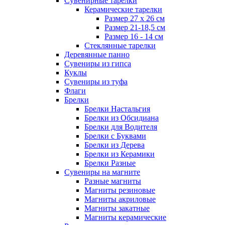
Сувенирные тарелки
Керамические тарелки
Размер 27 х 26 см
Размер 21-18,5 см
Размер 16 - 14 см
Стеклянные тарелки
Деревянные панно
Сувениры из гипса
Куклы
Сувениры из туфа
Флаги
Брелки
Брелки Настальгия
Брелки из Обсидиана
Брелки для Водителя
Брелки с Буквами
Брелки из Дерева
Брелки из Керамики
Брелки Разные
Сувениры на магните
Разные магниты
Магниты резиновые
Магниты акриловые
Магниты закатные
Магниты керамические