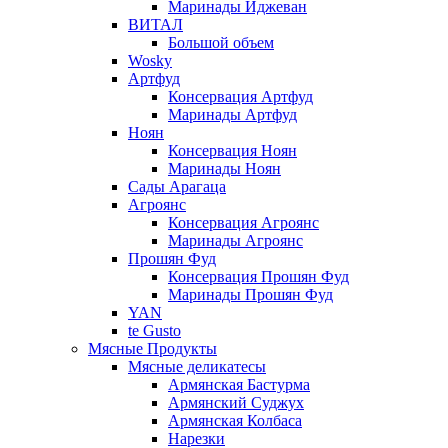
Маринады Иджеван
ВИТАЛ
Большой объем
Wosky
Артфуд
Консервация Артфуд
Маринады Артфуд
Ноян
Консервация Ноян
Маринады Ноян
Сады Арагаца
Агроянс
Консервация Агроянс
Маринады Агроянс
Прошян Фуд
Консервация Прошян Фуд
Маринады Прошян Фуд
YAN
te Gusto
Мясные Продукты
Мясные деликатесы
Армянская Бастурма
Армянский Суджух
Армянская Колбаса
Нарезки