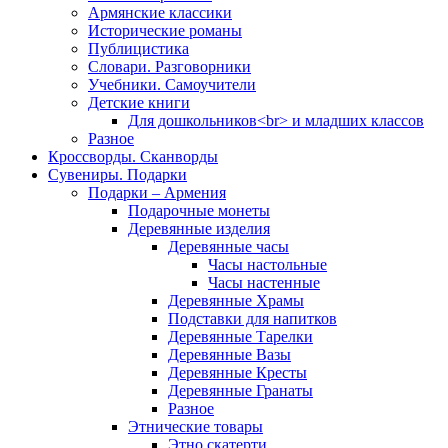
Армянские классики
Исторические романы
Публицистика
Словари. Разговорники
Учебники. Самоучители
Детские книги
Для дошкольников<br> и младших классов
Разное
Кроссворды. Сканворды
Сувениры. Подарки
Подарки – Армения
Подарочные монеты
Деревянные изделия
Деревянные часы
Часы настольные
Часы настенные
Деревянные Храмы
Подставки для напитков
Деревянные Тарелки
Деревянные Вазы
Деревянные Кресты
Деревянные Гранаты
Разное
Этнические товары
Этно скатерти