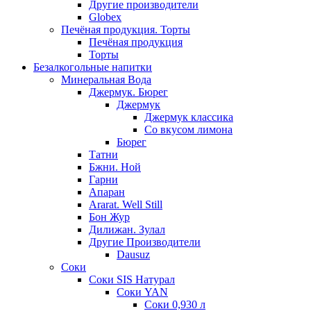
Другие производители
Globex
Печёная продукция. Торты
Печёная продукция
Торты
Безалкогольные напитки
Минеральная Вода
Джермук. Бюрег
Джермук
Джермук классика
Со вкусом лимона
Бюрег
Татни
Бжни. Ной
Гарни
Апаран
Ararat. Well Still
Бон Жур
Дилижан. Зулал
Другие Производители
Dausuz
Соки
Соки SIS Натурал
Соки YAN
Соки 0,930 л