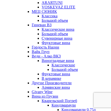
ARARTUNI
VOSKEVAZ ELITE
МЕЦ СЮНИК
Классика
Большой объем
Гиневан ВЗ
Классические вина
Большой объем
Сувенирные вина
Фруктовые вина
Гордость Нации
Вайк Груп
Веди - Алко ВКЗ
Виноградные вина
Классические
Большой объем
Фруктовые вина
В керамике
Другие Производители
Армянские вина
Givany Wine
Вина из Грузии
Кварельский Погреб
Киндзмараули
Киндзмараули 0,75л