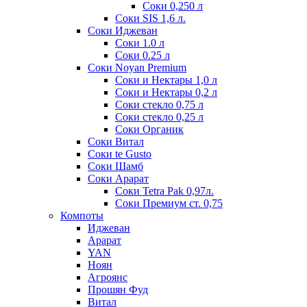
Соки 0,250 л
Соки SIS 1,6 л.
Соки Иджеван
Соки 1.0 л
Соки 0.25 л
Соки Noyan Premium
Соки и Нектары 1,0 л
Соки и Нектары 0,2 л
Соки стекло 0,75 л
Соки стекло 0,25 л
Соки Органик
Соки Витал
Соки te Gusto
Соки Шамб
Соки Арарат
Соки Tetra Pak 0,97л.
Соки Премиум ст. 0,75
Компоты
Иджеван
Арарат
YAN
Ноян
Агроянс
Прошян Фуд
Витал