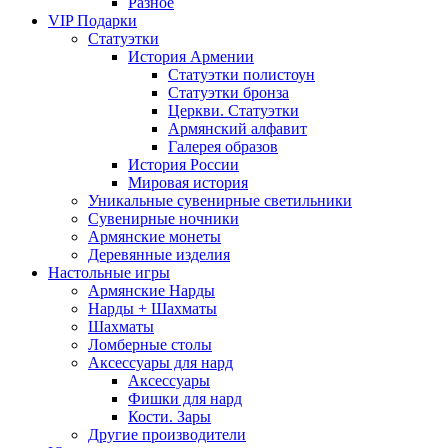
Разное
VIP Подарки
Статуэтки
История Армении
Статуэтки полистоун
Статуэтки бронза
Церкви. Статуэтки
Армянский алфавит
Галерея образов
История России
Мировая история
Уникальные сувенирные светильники
Сувенирные ночники
Армянские монеты
Деревянные изделия
Настольные игры
Армянские Нарды
Нарды + Шахматы
Шахматы
Ломберные столы
Аксессуары для нард
Аксессуары
Фишки для нард
Кости. Зары
Другие производители