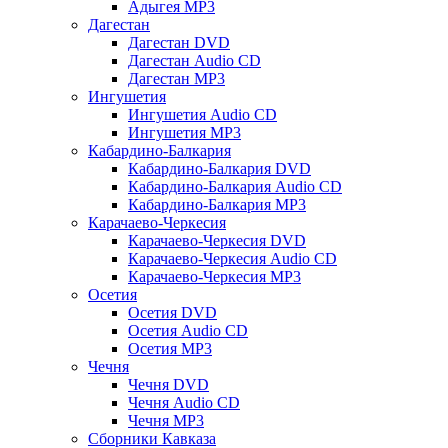
Адыгея MP3
Дагестан
Дагестан DVD
Дагестан Audio CD
Дагестан MP3
Ингушетия
Ингушетия Audio CD
Ингушетия MP3
Кабардино-Балкария
Кабардино-Балкария DVD
Кабардино-Балкария Audio CD
Кабардино-Балкария MP3
Карачаево-Черкесия
Карачаево-Черкесия DVD
Карачаево-Черкесия Audio CD
Карачаево-Черкесия MP3
Осетия
Осетия DVD
Осетия Audio CD
Осетия MP3
Чечня
Чечня DVD
Чечня Audio CD
Чечня MP3
Сборники Кавказа