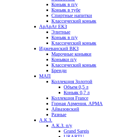
Коньяк в п/у
Коньяк в тубе
Спиртные напитки
Классический коньяк
АрАрАт ЕКЗ
Элитные
Коньяк в п/у
Классический коньяк
Иджеванский ВКЗ
Марочные коньяки
Коньяки п/у
Классический коньяк
Бренди
МАП
Коллекция Золотой
Объем 0,5 л
Коньяк 0,7 л
Коллекция France
Горная Армения. АРМА
Айвазовский
Разные
А.К.З.
А.К.З. п/у
Grand Sargis
URARTU