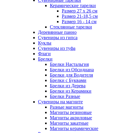
Сувенирные тарелки
Керамические тарелки
Размер 27 х 26 см
Размер 21-18,5 см
Размер 16 - 14 см
Стеклянные тарелки
Деревянные панно
Сувениры из гипса
Куклы
Сувениры из туфа
Флаги
Брелки
Брелки Настальгия
Брелки из Обсидиана
Брелки для Водителя
Брелки с Буквами
Брелки из Дерева
Брелки из Керамики
Брелки Разные
Сувениры на магните
Разные магниты
Магниты резиновые
Магниты акриловые
Магниты закатные
Магниты керамические