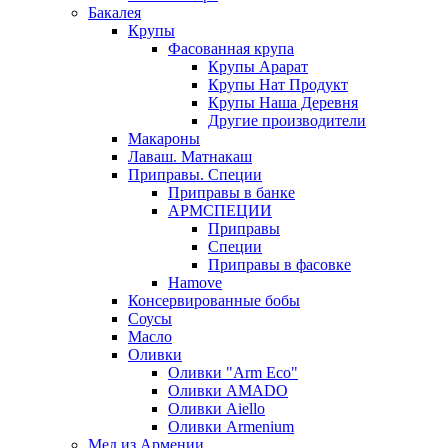
Бакалея
Крупы
Фасованная крупа
Крупы Арарат
Крупы Нат Продукт
Крупы Наша Деревня
Другие производители
Макароны
Лаваш. Матнакаш
Приправы. Специи
Приправы в банке
АРМСПЕЦИИ
Приправы
Специи
Приправы в фасовке
Hamove
Консервированные бобы
Соусы
Масло
Оливки
Оливки "Arm Eco"
Оливки AMADO
Оливки Aiello
Оливки Armenium
Мед из Армении