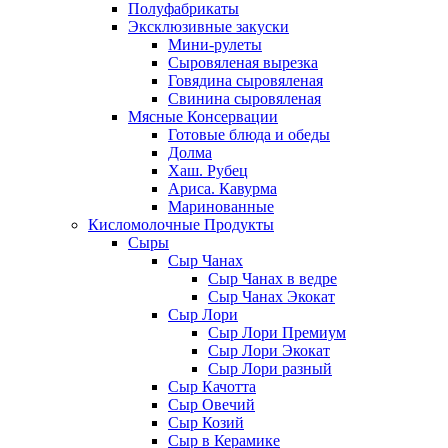
Полуфабрикаты
Эксклюзивные закуски
Мини-рулеты
Сыровяленая вырезка
Говядина сыровяленая
Свинина сыровяленая
Мясные Консервации
Готовые блюда и обеды
Долма
Хаш. Рубец
Ариса. Кавурма
Маринованные
Кисломолочные Продукты
Сыры
Сыр Чанах
Сыр Чанах в ведре
Сыр Чанах Экокат
Сыр Лори
Сыр Лори Премиум
Сыр Лори Экокат
Сыр Лори разный
Сыр Качотта
Сыр Овечий
Сыр Козий
Сыр в Керамике