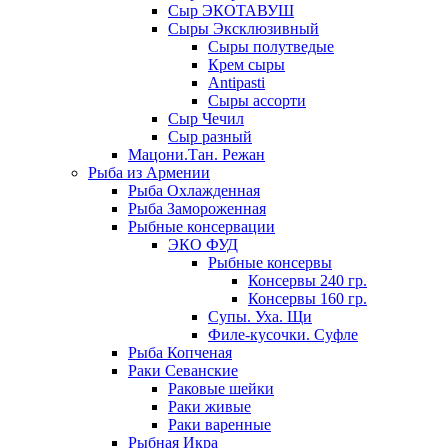
Сыр ЭКОТАВУШ
Сыры Эксклюзивный
Сыры полутведые
Крем сыры
Antipasti
Сыры ассорти
Сыр Чечил
Сыр разный
Мацони.Тан. Режан
Рыба из Армении
Рыба Охлажденная
Рыба Замороженная
Рыбные консервации
ЭКО ФУД
Рыбные консервы
Консервы 240 гр.
Консервы 160 гр.
Супы. Уха. Щи
Филе-кусочки. Суфле
Рыба Копченая
Раки Севанские
Раковые шейки
Раки живые
Раки варенные
Рыбная Икра