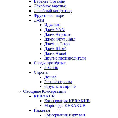
Варенье Органик
Лечебное варенье
Лечебный конфитюр
Фруктовое пюре
Джем
Иджеван
Джем YAN
Джем Агроянс
Джем Фрут Ланд
Джем te Gusto
Джем Шамб
Джем Ararat
Другие производители
Ягоды протёртые
te Gusto
Сиропы
Дошаб
Разные сиропы
Фрукты в сиропе
Овощные Консервации
KERAKUR
Консервация KERAKUR
Маринады KERAKUR
Иджеван
Консервация Иджеван