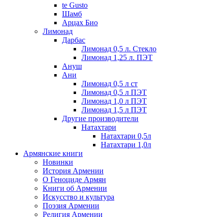
te Gusto
Шамб
Арцах Био
Лимонад
Дарбас
Лимонад 0,5 л. Стекло
Лимонад 1,25 л. ПЭТ
Ануш
Ани
Лимонад 0,5 л ст
Лимонад 0,5 л ПЭТ
Лимонад 1,0 л ПЭТ
Лимонад 1,5 л ПЭТ
Другие производители
Натахтари
Натахтари 0,5л
Натахтари 1,0л
Армянские книги
Новинки
История Армении
О Геноциде Армян
Книги об Армении
Иcкусство и культура
Поэзия Армении
Религия Армении