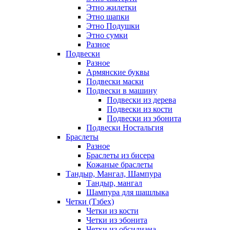
Этно жилетки
Этно шапки
Этно Подушки
Этно сумки
Разное
Подвески
Разное
Армянские буквы
Подвески маски
Подвески в машину
Подвески из дерева
Подвески из кости
Подвески из эбонита
Подвески Ностальгия
Браслеты
Разное
Браслеты из бисера
Кожаные браслеты
Тандыр, Мангал, Шампура
Тандыр, мангал
Шампура для шашлыка
Четки (Тзбех)
Четки из кости
Четки из эбонита
Четки из обсидиана