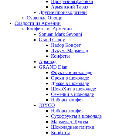
Прозрачная фасовка
Армянский Тараз
Другие производители
Сушеные Овощи
Сладости из Армении
Конфеты из Армении
Sonuar. Mark Sevouni
Grand Candy
Набор Конфет
Лукум. Мармелад
Конфеты
Арколад
GRAND Dian
Фрукты в шоколаде
Орехи в шоколаде
Драже в шоколаде
ШокоХит в шоколаде
Семечки в шоколаде
Наборы конфет
JOYCO
Наборы конфет
Сухофрукты в шоколаде
Мармелад. Лукум
Шоколадные плитки
Конфеты