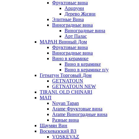
Фруктовые вина
Арцруни
Дерево Жизни
Элитные Вина
Виноградные вина
Виноградные вина
Арт Палас
МАРАН Винный Дом
Фруктовые вина
Виноградные вина
Вино в керамике
Вино в керамике
Вино в керамике п/у
Гетнатун Торговый Дом
GETNATOUN
GETNATOUN NEW
TIRANI. OLD CHINARI
МАП
Noyan Tapan
Arame Фруктовые вина
Arame Виноградные вина
Разные вина
Шаумян Вин
Воскевазский ВЗ
VOSKEVAZ