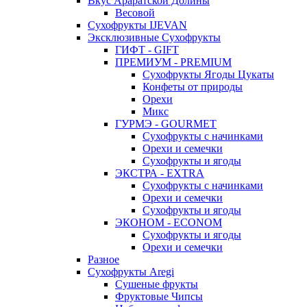
Вкус Араратской Долины
Весовой
Сухофрукты IJEVAN
Эксклюзивные Сухофрукты
ГИФТ - GIFT
ПРЕМИУМ - PREMIUM
Сухофрукты Ягоды Цукаты
Конфеты от природы
Орехи
Микс
ГУРМЭ - GOURMET
Сухофрукты с начинками
Орехи и семечки
Сухофрукты и ягоды
ЭКСТРА - EXTRA
Сухофрукты с начинками
Орехи и семечки
Сухофрукты и ягоды
ЭКОНОМ - ECONOM
Сухофрукты и ягоды
Орехи и семечки
Разное
Сухофрукты Aregi
Сушеные фрукты
Фруктовые Чипсы