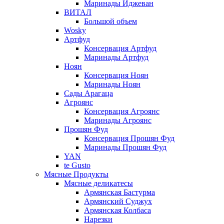
Маринады Иджеван
ВИТАЛ
Большой объем
Wosky
Артфуд
Консервация Артфуд
Маринады Артфуд
Ноян
Консервация Ноян
Маринады Ноян
Сады Арагаца
Агроянс
Консервация Агроянс
Маринады Агроянс
Прошян Фуд
Консервация Прошян Фуд
Маринады Прошян Фуд
YAN
te Gusto
Мясные Продукты
Мясные деликатесы
Армянская Бастурма
Армянский Суджух
Армянская Колбаса
Нарезки