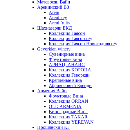
Матевосян Вайн
Аренийский ВЗ
Areni
Areni key
Areni fruits
Шахназарян ЕКД
Коллекция Гаясон
Коллекция Гаясон п/у
Коллекция Гаясон Новогодняя п/у
Gevorkian winery
Сувенирные вина
Фруктовые вина
АРИАЦ. АНАИС
Коллекция КОРОНА
Коллекция Геворкян
Крепленые вина
Абрикосовый Бренди
Армения Вайн
Фруктовые Вина
Коллекция ORRAN
OLD ARMENIA
Виноградные Вина
Коллекция TAKAR
Коллекция YEREVAN
Прошянский КЗ