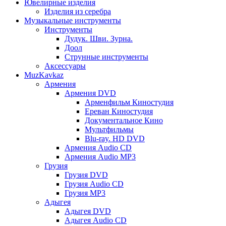
Ювелирные изделия
Изделия из серебра
Музыкальные инструменты
Инструменты
Дудук. Шви. Зурна.
Доол
Струнные инструменты
Аксессуары
MuzKavkaz
Армения
Армения DVD
Арменфильм Киностудия
Ереван Киностудия
Документальное Кино
Мультфильмы
Blu-ray. HD DVD
Армения Audio CD
Армения Audio MP3
Грузия
Грузия DVD
Грузия Audio CD
Грузия MP3
Адыгея
Адыгея DVD
Адыгея Audio CD