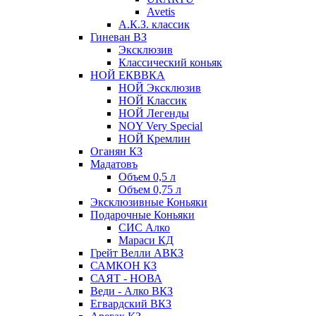
Avetis
А.К.З. классик
Гиневан ВЗ
Эксклюзив
Классический коньяк
НОЙ ЕКВВКА
НОЙ Эксклюзив
НОЙ Классик
НОЙ Легенды
NOY Very Speсial
НОЙ Кремлин
Оганян КЗ
Мадатовъ
Объем 0,5 л
Объем 0,75 л
Эксклюзивные Коньяки
Подарочные Коньяки
СИС Алко
Мараси КД
Грейт Велли АВКЗ
САМКОН КЗ
САЯТ - НОВА
Веди - Алко ВКЗ
Егвардский ВКЗ