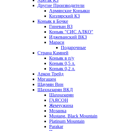
Арегак КЗ
Другие Производители
Армянские Коньяки
Кизлярский КЗ
Коньяк в Бочке
Гиневан ВЗ
Коньяк "СИС АЛКО"
Иджеванский ВКЗ
Мараси
Подарочные
Страна Камней
Коньяк в п/у
Коньяк 0,5 л.
Коньяк 0,2 л.
Аркон Трейд
Мргашен
Шаумян Вин
Шахназарян ВКД
Шахназарян
ГАЯСОН
Жемчужина
Мозаика
Mustang. Black Mountain
Platinum Mountain
Parakar