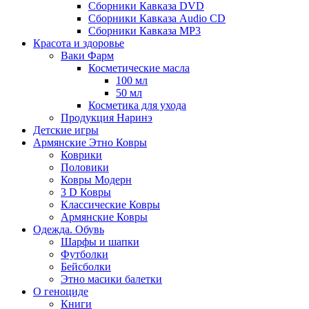
Сборники Кавказа DVD
Сборники Кавказа Audio CD
Сборники Кавказа MP3
Красота и здоровье
Ваки Фарм
Косметические масла
100 мл
50 мл
Косметика для ухода
Продукция Наринэ
Детские игры
Армянские Этно Ковры
Коврики
Половики
Ковры Модерн
3 D Ковры
Классические Ковры
Армянские Ковры
Одежда. Обувь
Шарфы и шапки
Футболки
Бейсболки
Этно масики балетки
О геноциде
Книги