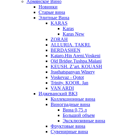
Армянское Вино
Новинки
Старые вина
Элитные Вина
KARAS
Karas
Karas New
ZORAH
ALLURIA. TAKRI.
BERDASHEN
Kataro.Hin Areni.Voskeni
Old Bridge.Tushpa.Malani
KEUSH. Z’art. KOUASH
Jraghatspanyan Winery
Voskevaz - Qotot
Trinity. KOOR. Jan
VAN ARDI
Иджеванский ВКЗ
Коллекционные вина
Виноградные вина
Вина 0,75 л
Большой объем
Эксклюзивные вина
Фруктовые вина
Cувенирные вина