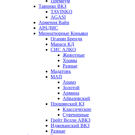
Премиум
Тавинко ВКЗ
TAVINKO
AGASI
Армения Вайн
АРАДИС
Миниатюрные Коньяки
Оганян Бренди
Мараси КД
СИС АЛКО
Животные
Храмы
Разные
Мадатовъ
МАП
Арамэ
Золотой
Армина
Айвазовский
Прошянский КЗ
Классические
Сувенирные
Грейт Велли АВКЗ
Иджеванский ВКЗ
Разные