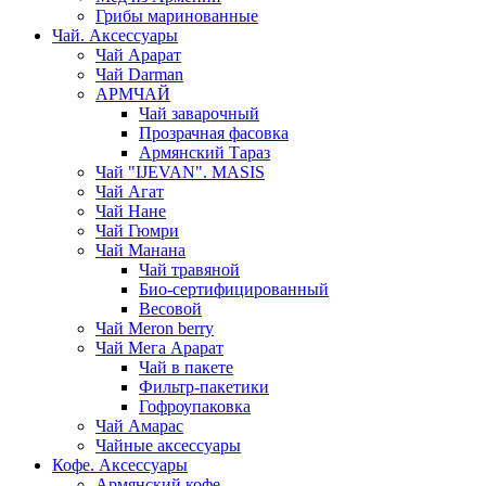
Грибы маринованные
Чай. Аксессуары
Чай Арарат
Чай Darman
АРМЧАЙ
Чай заварочный
Прозрачная фасовка
Армянский Тараз
Чай "IJEVAN". MASIS
Чай Агат
Чай Нане
Чай Гюмри
Чай Манана
Чай травяной
Био-сертифицированный
Весовой
Чай Meron berry
Чай Мега Арарат
Чай в пакете
Фильтр-пакетики
Гофроупаковка
Чай Амарас
Чайные аксессуары
Кофе. Аксессуары
Армянский кофе