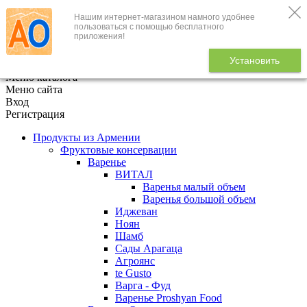
Нашим интернет-магазином намного удобнее
+7 (495) 646-888-1
пользоваться с помощью бесплатного
приложения!
В корзине
0
товаров
Установить
x
Меню каталога
Меню сайта
Вход
Регистрация
Продукты из Армении
Фруктовые консервации
Варенье
ВИТАЛ
Варенья малый объем
Варенья большой объем
Иджеван
Ноян
Шамб
Сады Арагаца
Агроянс
te Gusto
Варга - Фуд
Варенье Proshyan Food