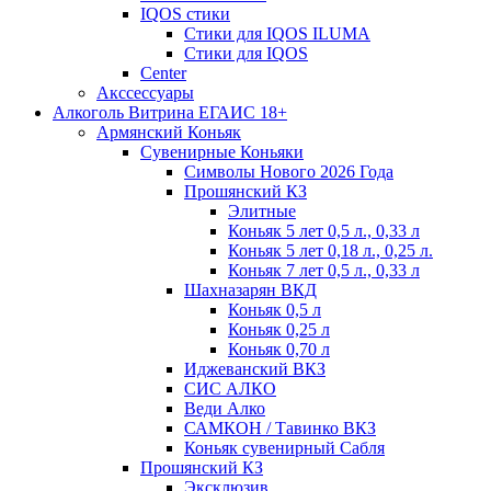
IQOS стики
Стики для IQOS ILUMA
Стики для IQOS
Сenter
Акссессуары
Алкоголь Витрина ЕГАИС 18+
Армянский Коньяк
Сувенирные Коньяки
Символы Нового 2026 Года
Прошянский КЗ
Элитные
Коньяк 5 лет 0,5 л., 0,33 л
Коньяк 5 лет 0,18 л., 0,25 л.
Коньяк 7 лет 0,5 л., 0,33 л
Шахназарян ВКД
Коньяк 0,5 л
Коньяк 0,25 л
Коньяк 0,70 л
Иджеванский ВКЗ
СИС АЛКО
Веди Алко
САМКОН / Тавинко ВКЗ
Коньяк сувенирный Сабля
Прошянский КЗ
Эксклюзив