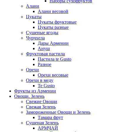
Наборы сухофруктов
Алани
Алани весовой
Цукаты
Цукаты фруктовые
Цукаты разные
Сушеные ягоды
Чурчхела
Дары Армении
Ануш
Фруктовая пастила
Пастила te Gusto
Разное
Орехи
Орехи весовые
Орехи в меду
Te Gusto
Фрукты из Армении
Овощи. Зелень
Свежие Овощи
Свежая Зелень
Замороженные Овощи и Зелень
Тамара фрут
Сушеная Зелень
АРМЧАЙ