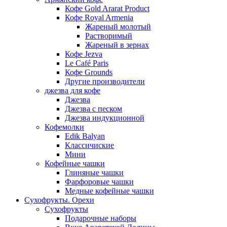
Кофе Gold Ararat Product
Кофе Royal Armenia
Жареный молотый
Растворимый
Жареный в зернах
Кофе Jezva
Le Café Paris
Кофе Grounds
Другие производители
джезва для кофе
Джезва
Джезва с песком
Джезва индукционной
Кофемолки
Edik Balyan
Классичиские
Мини
Кофейные чашки
Глиняные чашки
Фарфоровые чашки
Медные кофейные чашки
Сухофрукты. Орехи
Сухофрукты
Подарочные наборы