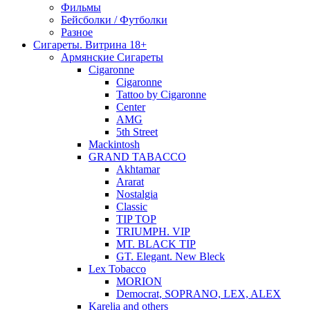
Фильмы
Бейсболки / Футболки
Разное
Сигареты. Витрина 18+
Армянские Сигареты
Cigaronne
Cigaronne
Tattoo by Cigaronne
Center
AMG
5th Street
Mackintosh
GRAND TABACCO
Akhtamar
Ararat
Nostalgia
Classic
TIP TOP
TRIUMPH. VIP
MT. BLACK TIP
GT. Elegant. New Bleck
Lex Tobacco
MORION
Democrat, SOPRANO, LEX, ALEX
Karelia and others