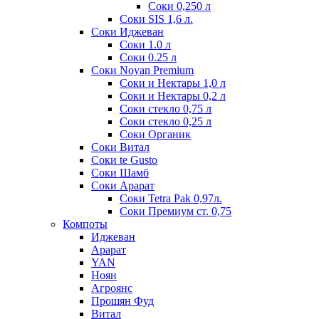
Соки 0,250 л
Соки SIS 1,6 л.
Соки Иджеван
Соки 1.0 л
Соки 0.25 л
Соки Noyan Premium
Соки и Нектары 1,0 л
Соки и Нектары 0,2 л
Соки стекло 0,75 л
Соки стекло 0,25 л
Соки Органик
Соки Витал
Соки te Gusto
Соки Шамб
Соки Арарат
Соки Tetra Pak 0,97л.
Соки Премиум ст. 0,75
Компоты
Иджеван
Арарат
YAN
Ноян
Агроянс
Прошян Фуд
Витал