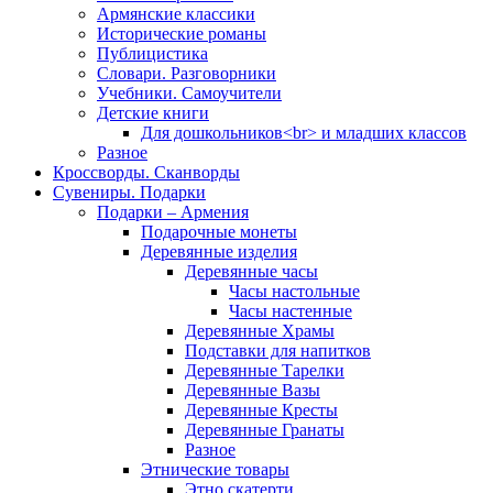
Армянские классики
Исторические романы
Публицистика
Словари. Разговорники
Учебники. Самоучители
Детские книги
Для дошкольников<br> и младших классов
Разное
Кроссворды. Сканворды
Сувениры. Подарки
Подарки – Армения
Подарочные монеты
Деревянные изделия
Деревянные часы
Часы настольные
Часы настенные
Деревянные Храмы
Подставки для напитков
Деревянные Тарелки
Деревянные Вазы
Деревянные Кресты
Деревянные Гранаты
Разное
Этнические товары
Этно скатерти