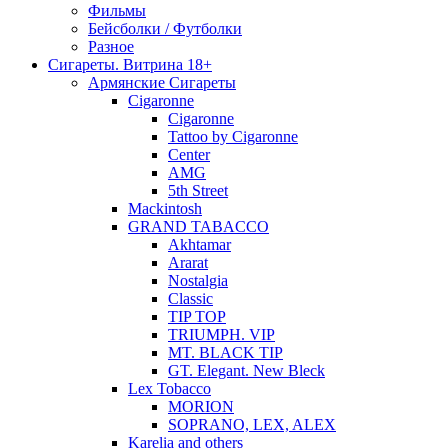
Фильмы
Бейсболки / Футболки
Разное
Сигареты. Витрина 18+
Армянские Сигареты
Cigaronne
Cigaronne
Tattoo by Cigaronne
Center
AMG
5th Street
Mackintosh
GRAND TABACCO
Akhtamar
Ararat
Nostalgia
Classic
TIP TOP
TRIUMPH. VIP
MT. BLACK TIP
GT. Elegant. New Bleck
Lex Tobacco
MORION
SOPRANO, LEX, ALEX
Karelia and others