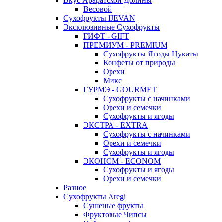
Вкус Араратской Долины
Весовой
Сухофрукты IJEVAN
Эксклюзивные Сухофрукты
ГИФТ - GIFT
ПРЕМИУМ - PREMIUM
Сухофрукты Ягоды Цукаты
Конфеты от природы
Орехи
Микс
ГУРМЭ - GOURMET
Сухофрукты с начинками
Орехи и семечки
Сухофрукты и ягоды
ЭКСТРА - EXTRA
Сухофрукты с начинками
Орехи и семечки
Сухофрукты и ягоды
ЭКОНОМ - ECONOM
Сухофрукты и ягоды
Орехи и семечки
Разное
Сухофрукты Aregi
Сушеные фрукты
Фруктовые Чипсы