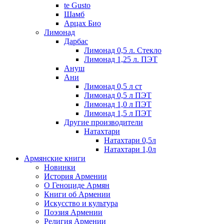
te Gusto
Шамб
Арцах Био
Лимонад
Дарбас
Лимонад 0,5 л. Стекло
Лимонад 1,25 л. ПЭТ
Ануш
Ани
Лимонад 0,5 л ст
Лимонад 0,5 л ПЭТ
Лимонад 1,0 л ПЭТ
Лимонад 1,5 л ПЭТ
Другие производители
Натахтари
Натахтари 0,5л
Натахтари 1,0л
Армянские книги
Новинки
История Армении
О Геноциде Армян
Книги об Армении
Иcкусство и культура
Поэзия Армении
Религия Армении