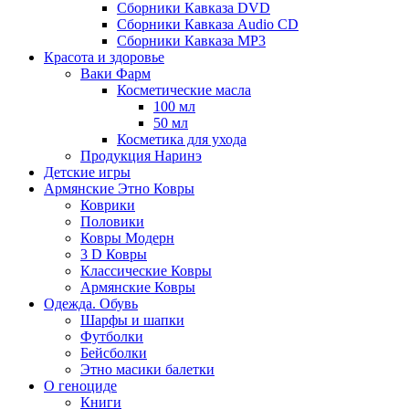
Сборники Кавказа DVD
Сборники Кавказа Audio CD
Сборники Кавказа MP3
Красота и здоровье
Ваки Фарм
Косметические масла
100 мл
50 мл
Косметика для ухода
Продукция Наринэ
Детские игры
Армянские Этно Ковры
Коврики
Половики
Ковры Модерн
3 D Ковры
Классические Ковры
Армянские Ковры
Одежда. Обувь
Шарфы и шапки
Футболки
Бейсболки
Этно масики балетки
О геноциде
Книги