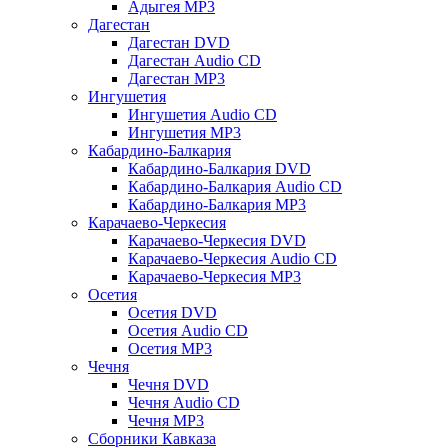
Адыгея MP3
Дагестан
Дагестан DVD
Дагестан Audio CD
Дагестан MP3
Ингушетия
Ингушетия Audio CD
Ингушетия MP3
Кабардино-Балкария
Кабардино-Балкария DVD
Кабардино-Балкария Audio CD
Кабардино-Балкария MP3
Карачаево-Черкесия
Карачаево-Черкесия DVD
Карачаево-Черкесия Audio CD
Карачаево-Черкесия MP3
Осетия
Осетия DVD
Осетия Audio CD
Осетия MP3
Чечня
Чечня DVD
Чечня Audio CD
Чечня MP3
Сборники Кавказа