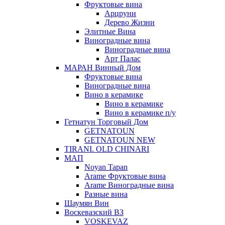
Фруктовые вина
Арцруни
Дерево Жизни
Элитные Вина
Виноградные вина
Виноградные вина
Арт Палас
МАРАН Винный Дом
Фруктовые вина
Виноградные вина
Вино в керамике
Вино в керамике
Вино в керамике п/у
Гетнатун Торговый Дом
GETNATOUN
GETNATOUN NEW
TIRANI. OLD CHINARI
МАП
Noyan Tapan
Arame Фруктовые вина
Arame Виноградные вина
Разные вина
Шаумян Вин
Воскевазский ВЗ
VOSKEVAZ