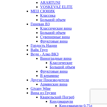
ARARTUNI
VOSKEVAZ ELITE
МЕЦ СЮНИК
Классика
Большой объем
Гиневан ВЗ
Классические вина
Большой объем
Сувенирные вина
Фруктовые вина
Гордость Нации
Вайк Груп
Веди - Алко ВКЗ
Виноградные вина
Классические
Большой объем
Фруктовые вина
В керамике
Другие Производители
Армянские вина
Givany Wine
Вина из Грузии
Кварельский Погреб
Киндзмараули
Киндзмараули 0,75л