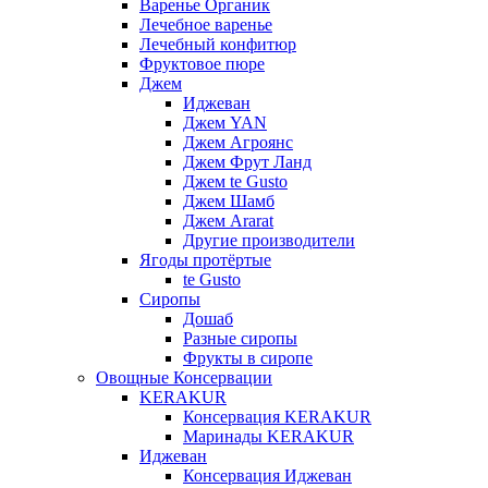
Варенье Органик
Лечебное варенье
Лечебный конфитюр
Фруктовое пюре
Джем
Иджеван
Джем YAN
Джем Агроянс
Джем Фрут Ланд
Джем te Gusto
Джем Шамб
Джем Ararat
Другие производители
Ягоды протёртые
te Gusto
Сиропы
Дошаб
Разные сиропы
Фрукты в сиропе
Овощные Консервации
KERAKUR
Консервация KERAKUR
Маринады KERAKUR
Иджеван
Консервация Иджеван