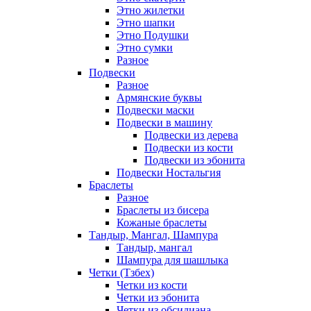
Этно жилетки
Этно шапки
Этно Подушки
Этно сумки
Разное
Подвески
Разное
Армянские буквы
Подвески маски
Подвески в машину
Подвески из дерева
Подвески из кости
Подвески из эбонита
Подвески Ностальгия
Браслеты
Разное
Браслеты из бисера
Кожаные браслеты
Тандыр, Мангал, Шампура
Тандыр, мангал
Шампура для шашлыка
Четки (Тзбех)
Четки из кости
Четки из эбонита
Четки из обсидиана