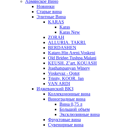
Армянское Вино
Новинки
Старые вина
Элитные Вина
KARAS
Karas
Karas New
ZORAH
ALLURIA. TAKRI.
BERDASHEN
Kataro.Hin Areni.Voskeni
Old Bridge.Tushpa.Malani
KEUSH. Z’art. KOUASH
Jraghatspanyan Winery
Voskevaz - Qotot
Trinity. KOOR. Jan
VAN ARDI
Иджеванский ВКЗ
Коллекционные вина
Виноградные вина
Вина 0,75 л
Большой объем
Эксклюзивные вина
Фруктовые вина
Cувенирные вина