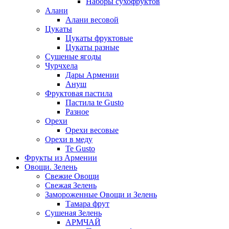
Наборы сухофруктов
Алани
Алани весовой
Цукаты
Цукаты фруктовые
Цукаты разные
Сушеные ягоды
Чурчхела
Дары Армении
Ануш
Фруктовая пастила
Пастила te Gusto
Разное
Орехи
Орехи весовые
Орехи в меду
Te Gusto
Фрукты из Армении
Овощи. Зелень
Свежие Овощи
Свежая Зелень
Замороженные Овощи и Зелень
Тамара фрут
Сушеная Зелень
АРМЧАЙ