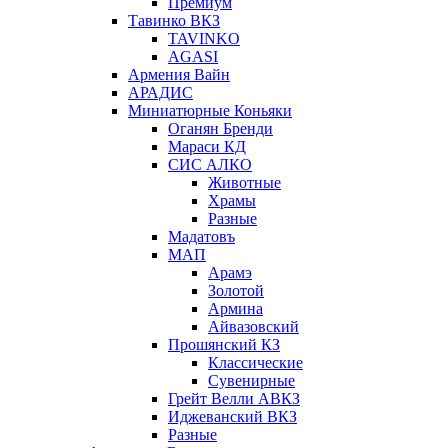
Премиум
Тавинко ВКЗ
TAVINKO
AGASI
Армения Вайн
АРАДИС
Миниатюрные Коньяки
Оганян Бренди
Мараси КД
СИС АЛКО
Животные
Храмы
Разные
Мадатовъ
МАП
Арамэ
Золотой
Армина
Айвазовский
Прошянский КЗ
Классические
Сувенирные
Грейт Велли АВКЗ
Иджеванский ВКЗ
Разные