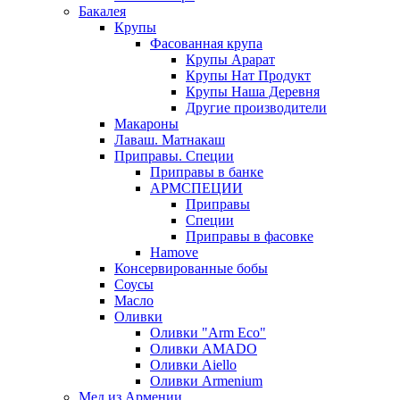
Бакалея
Крупы
Фасованная крупа
Крупы Арарат
Крупы Нат Продукт
Крупы Наша Деревня
Другие производители
Макароны
Лаваш. Матнакаш
Приправы. Специи
Приправы в банке
АРМСПЕЦИИ
Приправы
Специи
Приправы в фасовке
Hamove
Консервированные бобы
Соусы
Масло
Оливки
Оливки "Arm Eco"
Оливки AMADO
Оливки Aiello
Оливки Armenium
Мед из Армении