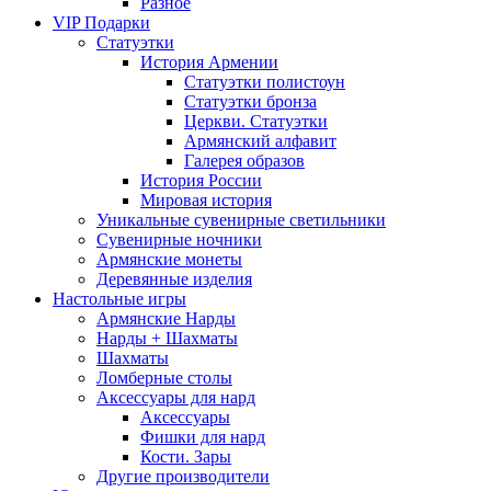
Разное
VIP Подарки
Статуэтки
История Армении
Статуэтки полистоун
Статуэтки бронза
Церкви. Статуэтки
Армянский алфавит
Галерея образов
История России
Мировая история
Уникальные сувенирные светильники
Сувенирные ночники
Армянские монеты
Деревянные изделия
Настольные игры
Армянские Нарды
Нарды + Шахматы
Шахматы
Ломберные столы
Аксессуары для нард
Аксессуары
Фишки для нард
Кости. Зары
Другие производители