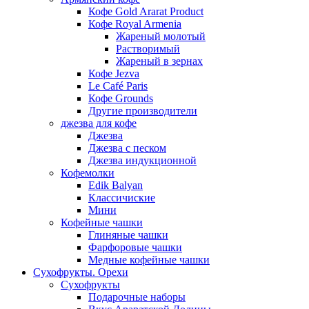
Кофе Gold Ararat Product
Кофе Royal Armenia
Жареный молотый
Растворимый
Жареный в зернах
Кофе Jezva
Le Café Paris
Кофе Grounds
Другие производители
джезва для кофе
Джезва
Джезва с песком
Джезва индукционной
Кофемолки
Edik Balyan
Классичиские
Мини
Кофейные чашки
Глиняные чашки
Фарфоровые чашки
Медные кофейные чашки
Сухофрукты. Орехи
Сухофрукты
Подарочные наборы