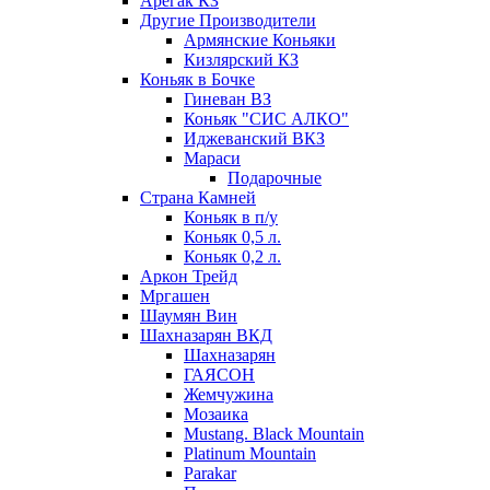
Арегак КЗ
Другие Производители
Армянские Коньяки
Кизлярский КЗ
Коньяк в Бочке
Гиневан ВЗ
Коньяк "СИС АЛКО"
Иджеванский ВКЗ
Мараси
Подарочные
Страна Камней
Коньяк в п/у
Коньяк 0,5 л.
Коньяк 0,2 л.
Аркон Трейд
Мргашен
Шаумян Вин
Шахназарян ВКД
Шахназарян
ГАЯСОН
Жемчужина
Мозаика
Mustang. Black Mountain
Platinum Mountain
Parakar