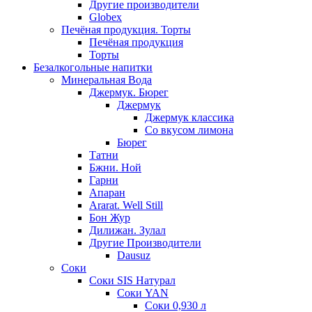
Другие производители
Globex
Печёная продукция. Торты
Печёная продукция
Торты
Безалкогольные напитки
Минеральная Вода
Джермук. Бюрег
Джермук
Джермук классика
Со вкусом лимона
Бюрег
Татни
Бжни. Ной
Гарни
Апаран
Ararat. Well Still
Бон Жур
Дилижан. Зулал
Другие Производители
Dausuz
Соки
Соки SIS Натурал
Соки YAN
Соки 0,930 л