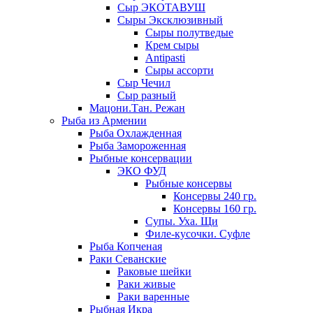
Сыр ЭКОТАВУШ
Сыры Эксклюзивный
Сыры полутведые
Крем сыры
Antipasti
Сыры ассорти
Сыр Чечил
Сыр разный
Мацони.Тан. Режан
Рыба из Армении
Рыба Охлажденная
Рыба Замороженная
Рыбные консервации
ЭКО ФУД
Рыбные консервы
Консервы 240 гр.
Консервы 160 гр.
Супы. Уха. Щи
Филе-кусочки. Суфле
Рыба Копченая
Раки Севанские
Раковые шейки
Раки живые
Раки варенные
Рыбная Икра