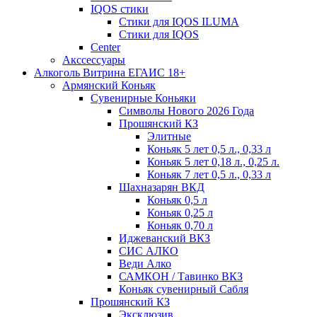
IQOS стики
Стики для IQOS ILUMA
Стики для IQOS
Сenter
Акссессуары
Алкоголь Витрина ЕГАИС 18+
Армянский Коньяк
Сувенирные Коньяки
Символы Нового 2026 Года
Прошянский КЗ
Элитные
Коньяк 5 лет 0,5 л., 0,33 л
Коньяк 5 лет 0,18 л., 0,25 л.
Коньяк 7 лет 0,5 л., 0,33 л
Шахназарян ВКД
Коньяк 0,5 л
Коньяк 0,25 л
Коньяк 0,70 л
Иджеванский ВКЗ
СИС АЛКО
Веди Алко
САМКОН / Тавинко ВКЗ
Коньяк сувенирный Сабля
Прошянский КЗ
Эксклюзив