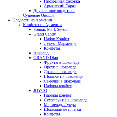
Прозрачная фасовка
Армянский Тараз
Другие производители
Сушеные Овощи
Сладости из Армении
Конфеты из Армении
Sonuar. Mark Sevouni
Grand Candy
Набор Конфет
Лукум. Мармелад
Конфеты
Арколад
GRAND Dian
Фрукты в шоколаде
Орехи в шоколаде
Драже в шоколаде
ШокоХит в шоколаде
Семечки в шоколаде
Наборы конфет
JOYCO
Наборы конфет
Сухофрукты в шоколаде
Мармелад. Лукум
Шоколадные плитки
Конфеты