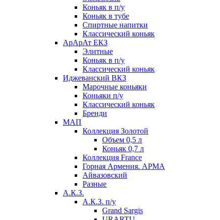
Коньяк в п/у
Коньяк в тубе
Спиртные напитки
Классический коньяк
АрАрАт ЕКЗ
Элитные
Коньяк в п/у
Классический коньяк
Иджеванский ВКЗ
Марочные коньяки
Коньяки п/у
Классический коньяк
Бренди
МАП
Коллекция Золотой
Объем 0,5 л
Коньяк 0,7 л
Коллекция France
Горная Армения. АРМА
Айвазовский
Разные
А.К.З.
А.К.З. п/у
Grand Sargis
URARTU