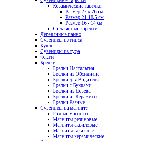
Сувенирные тарелки
Керамические тарелки
Размер 27 х 26 см
Размер 21-18,5 см
Размер 16 - 14 см
Стеклянные тарелки
Деревянные панно
Сувениры из гипса
Куклы
Сувениры из туфа
Флаги
Брелки
Брелки Настальгия
Брелки из Обсидиана
Брелки для Водителя
Брелки с Буквами
Брелки из Дерева
Брелки из Керамики
Брелки Разные
Сувениры на магните
Разные магниты
Магниты резиновые
Магниты акриловые
Магниты закатные
Магниты керамические