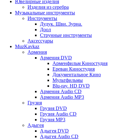
Ювелирные изделия
Изделия из серебра
Музыкальные инструменты
Инструменты
Дудук. Шви. Зурна.
Доол
Струнные инструменты
Аксессуары
MuzKavkaz
Армения
Армения DVD
Арменфильм Киностудия
Ереван Киностудия
Документальное Кино
Мультфильмы
Blu-ray. HD DVD
Армения Audio CD
Армения Audio MP3
Грузия
Грузия DVD
Грузия Audio CD
Грузия MP3
Адыгея
Адыгея DVD
Адыгея Audio CD