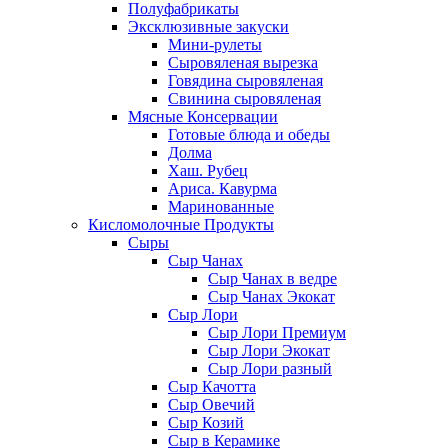
Полуфабрикаты
Эксклюзивные закуски
Мини-рулеты
Сыровяленая вырезка
Говядина сыровяленая
Свинина сыровяленая
Мясные Консервации
Готовые блюда и обеды
Долма
Хаш. Рубец
Ариса. Кавурма
Маринованные
Кисломолочные Продукты
Сыры
Сыр Чанах
Сыр Чанах в ведре
Сыр Чанах Экокат
Сыр Лори
Сыр Лори Премиум
Сыр Лори Экокат
Сыр Лори разный
Сыр Качотта
Сыр Овечий
Сыр Козий
Сыр в Керамике