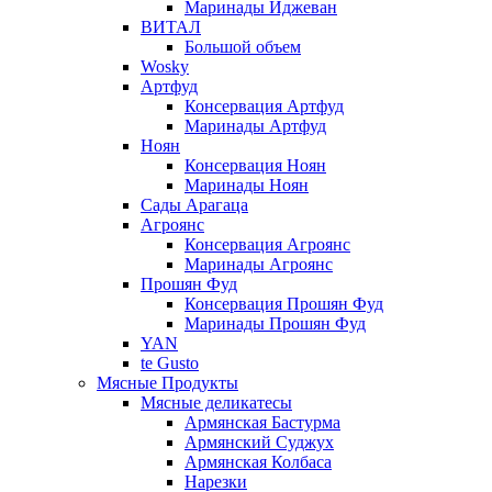
Маринады Иджеван
ВИТАЛ
Большой объем
Wosky
Артфуд
Консервация Артфуд
Маринады Артфуд
Ноян
Консервация Ноян
Маринады Ноян
Сады Арагаца
Агроянс
Консервация Агроянс
Маринады Агроянс
Прошян Фуд
Консервация Прошян Фуд
Маринады Прошян Фуд
YAN
te Gusto
Мясные Продукты
Мясные деликатесы
Армянская Бастурма
Армянский Суджух
Армянская Колбаса
Нарезки