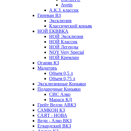
Avetis
А.К.З. классик
Гиневан ВЗ
Эксклюзив
Классический коньяк
НОЙ ЕКВВКА
НОЙ Эксклюзив
НОЙ Классик
НОЙ Легенды
NOY Very Speсial
НОЙ Кремлин
Оганян КЗ
Мадатовъ
Объем 0,5 л
Объем 0,75 л
Эксклюзивные Коньяки
Подарочные Коньяки
СИС Алко
Мараси КД
Грейт Велли АВКЗ
САМКОН КЗ
САЯТ - НОВА
Веди - Алко ВКЗ
Егвардский ВКЗ