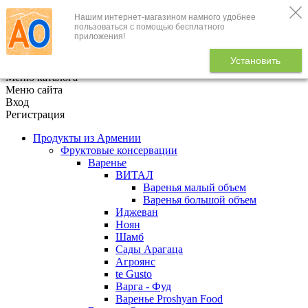
Нашим интернет-магазином намного удобнее
+7 (495) 646-888-1
пользоваться с помощью бесплатного
приложения!
В корзине
0
товаров
Установить
x
Меню каталога
Меню сайта
Вход
Регистрация
Продукты из Армении
Фруктовые консервации
Варенье
ВИТАЛ
Варенья малый объем
Варенья большой объем
Иджеван
Ноян
Шамб
Сады Арагаца
Агроянс
te Gusto
Варга - Фуд
Варенье Proshyan Food