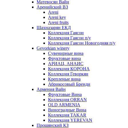
Матевосян Вайн
Аренийский ВЗ
Areni
Areni key
Areni fruits
Шахназарян ЕКД
Коллекция Гаясон
Коллекция Гаясон п/у
Коллекция Гаясон Новогодняя п/у
Gevorkian winery
Сувенирные вина
Фруктовые вина
АРИАЦ. АНАИС
Коллекция КОРОНА
Коллекция Геворкян
Крепленые вина
Абрикосовый Бренди
Армения Вайн
Фруктовые Вина
Коллекция ORRAN
OLD ARMENIA
Виноградные Вина
Коллекция TAKAR
Коллекция YEREVAN
Прошянский КЗ