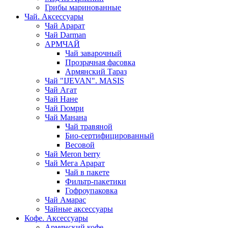
Грибы маринованные
Чай. Аксессуары
Чай Арарат
Чай Darman
АРМЧАЙ
Чай заварочный
Прозрачная фасовка
Армянский Тараз
Чай "IJEVAN". MASIS
Чай Агат
Чай Нане
Чай Гюмри
Чай Манана
Чай травяной
Био-сертифицированный
Весовой
Чай Meron berry
Чай Мега Арарат
Чай в пакете
Фильтр-пакетики
Гофроупаковка
Чай Амарас
Чайные аксессуары
Кофе. Аксессуары
Армянский кофе