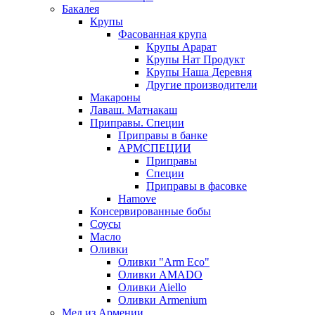
Бакалея
Крупы
Фасованная крупа
Крупы Арарат
Крупы Нат Продукт
Крупы Наша Деревня
Другие производители
Макароны
Лаваш. Матнакаш
Приправы. Специи
Приправы в банке
АРМСПЕЦИИ
Приправы
Специи
Приправы в фасовке
Hamove
Консервированные бобы
Соусы
Масло
Оливки
Оливки "Arm Eco"
Оливки AMADO
Оливки Aiello
Оливки Armenium
Мед из Армении