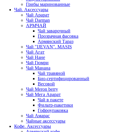
Грибы маринованные
Чай. Аксессуары
Чай Арарат
Чай Darman
АРМЧАЙ
Чай заварочный
Прозрачная фасовка
Армянский Тараз
Чай "IJEVAN". MASIS
Чай Агат
Чай Нане
Чай Гюмри
Чай Манана
Чай травяной
Био-сертифицированный
Весовой
Чай Meron berry
Чай Мега Арарат
Чай в пакете
Фильтр-пакетики
Гофроупаковка
Чай Амарас
Чайные аксессуары
Кофе. Аксессуары
Армянский кофе