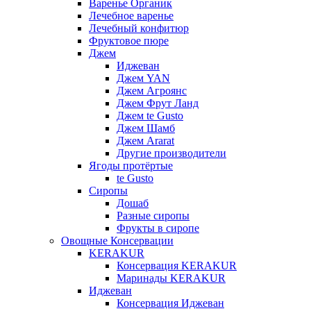
Варенье Органик
Лечебное варенье
Лечебный конфитюр
Фруктовое пюре
Джем
Иджеван
Джем YAN
Джем Агроянс
Джем Фрут Ланд
Джем te Gusto
Джем Шамб
Джем Ararat
Другие производители
Ягоды протёртые
te Gusto
Сиропы
Дошаб
Разные сиропы
Фрукты в сиропе
Овощные Консервации
KERAKUR
Консервация KERAKUR
Маринады KERAKUR
Иджеван
Консервация Иджеван