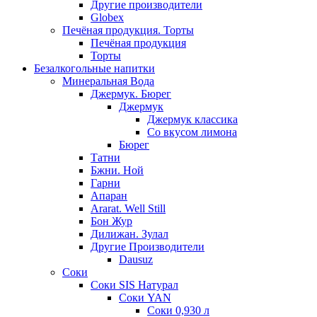
Другие производители
Globex
Печёная продукция. Торты
Печёная продукция
Торты
Безалкогольные напитки
Минеральная Вода
Джермук. Бюрег
Джермук
Джермук классика
Со вкусом лимона
Бюрег
Татни
Бжни. Ной
Гарни
Апаран
Ararat. Well Still
Бон Жур
Дилижан. Зулал
Другие Производители
Dausuz
Соки
Соки SIS Натурал
Соки YAN
Соки 0,930 л