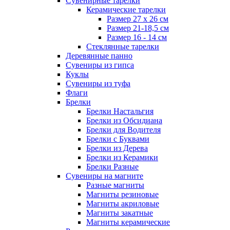
Сувенирные тарелки
Керамические тарелки
Размер 27 х 26 см
Размер 21-18,5 см
Размер 16 - 14 см
Стеклянные тарелки
Деревянные панно
Сувениры из гипса
Куклы
Сувениры из туфа
Флаги
Брелки
Брелки Настальгия
Брелки из Обсидиана
Брелки для Водителя
Брелки с Буквами
Брелки из Дерева
Брелки из Керамики
Брелки Разные
Сувениры на магните
Разные магниты
Магниты резиновые
Магниты акриловые
Магниты закатные
Магниты керамические