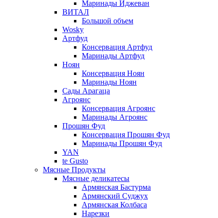
Маринады Иджеван
ВИТАЛ
Большой объем
Wosky
Артфуд
Консервация Артфуд
Маринады Артфуд
Ноян
Консервация Ноян
Маринады Ноян
Сады Арагаца
Агроянс
Консервация Агроянс
Маринады Агроянс
Прошян Фуд
Консервация Прошян Фуд
Маринады Прошян Фуд
YAN
te Gusto
Мясные Продукты
Мясные деликатесы
Армянская Бастурма
Армянский Суджух
Армянская Колбаса
Нарезки