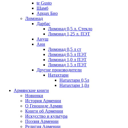
te Gusto
Шамб
Арцах Био
Лимонад
Дарбас
Лимонад 0,5 л. Стекло
Лимонад 1,25 л. ПЭТ
Ануш
Ани
Лимонад 0,5 л ст
Лимонад 0,5 л ПЭТ
Лимонад 1,0 л ПЭТ
Лимонад 1,5 л ПЭТ
Другие производители
Натахтари
Натахтари 0,5л
Натахтари 1,0л
Армянские книги
Новинки
История Армении
О Геноциде Армян
Книги об Армении
Иcкусство и культура
Поэзия Армении
Религия Армении