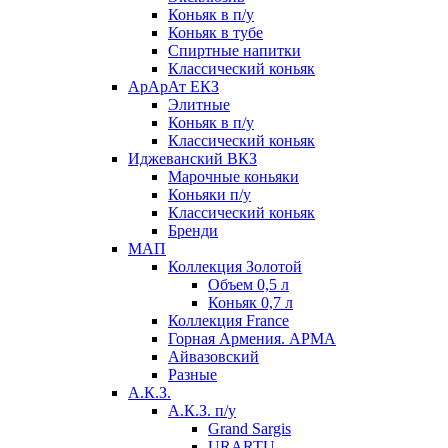
Коньяк в п/у
Коньяк в тубе
Спиртные напитки
Классический коньяк
АрАрАт ЕКЗ
Элитные
Коньяк в п/у
Классический коньяк
Иджеванский ВКЗ
Марочные коньяки
Коньяки п/у
Классический коньяк
Бренди
МАП
Коллекция Золотой
Объем 0,5 л
Коньяк 0,7 л
Коллекция France
Горная Армения. АРМА
Айвазовский
Разные
А.К.З.
А.К.З. п/у
Grand Sargis
URARTU