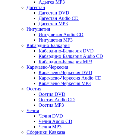
Адыгея MP3
Дагестан
Дагестан DVD
Дагестан Audio CD
Дагестан MP3
Ингушетия
Ингушетия Audio CD
Ингушетия MP3
Кабардино-Балкария
Кабардино-Балкария DVD
Кабардино-Балкария Audio CD
Кабардино-Балкария MP3
Карачаево-Черкесия
Карачаево-Черкесия DVD
Карачаево-Черкесия Audio CD
Карачаево-Черкесия MP3
Осетия
Осетия DVD
Осетия Audio CD
Осетия MP3
Чечня
Чечня DVD
Чечня Audio CD
Чечня MP3
Сборники Кавказа