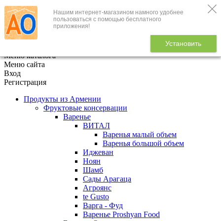
Нашим интернет-магазином намного удобнее
+7 (495) 646-888-1
пользоваться с помощью бесплатного
приложения!
В корзине
0
товаров
Установить
x
Меню каталога
Меню сайта
Вход
Регистрация
Продукты из Армении
Фруктовые консервации
Варенье
ВИТАЛ
Варенья малый объем
Варенья большой объем
Иджеван
Ноян
Шамб
Сады Арагаца
Агроянс
te Gusto
Варга - Фуд
Варенье Proshyan Food