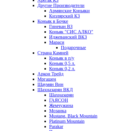
Арегак КЗ
Другие Производители
Армянские Коньяки
Кизлярский КЗ
Коньяк в Бочке
Гиневан ВЗ
Коньяк "СИС АЛКО"
Иджеванский ВКЗ
Мараси
Подарочные
Страна Камней
Коньяк в п/у
Коньяк 0,5 л.
Коньяк 0,2 л.
Аркон Трейд
Мргашен
Шаумян Вин
Шахназарян ВКД
Шахназарян
ГАЯСОН
Жемчужина
Мозаика
Mustang. Black Mountain
Platinum Mountain
Parakar