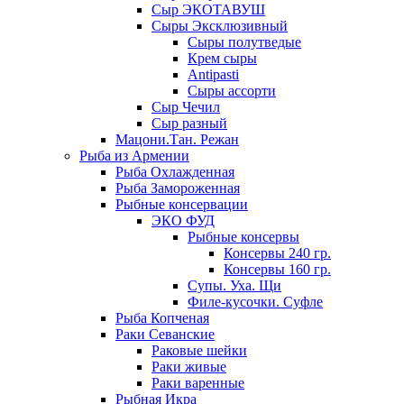
Сыр ЭКОТАВУШ
Сыры Эксклюзивный
Сыры полутведые
Крем сыры
Antipasti
Сыры ассорти
Сыр Чечил
Сыр разный
Мацони.Тан. Режан
Рыба из Армении
Рыба Охлажденная
Рыба Замороженная
Рыбные консервации
ЭКО ФУД
Рыбные консервы
Консервы 240 гр.
Консервы 160 гр.
Супы. Уха. Щи
Филе-кусочки. Суфле
Рыба Копченая
Раки Севанские
Раковые шейки
Раки живые
Раки варенные
Рыбная Икра