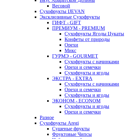
Вкус Араратской Долины
Весовой
Сухофрукты IJEVAN
Эксклюзивные Сухофрукты
ГИФТ - GIFT
ПРЕМИУМ - PREMIUM
Сухофрукты Ягоды Цукаты
Конфеты от природы
Орехи
Микс
ГУРМЭ - GOURMET
Сухофрукты с начинками
Орехи и семечки
Сухофрукты и ягоды
ЭКСТРА - EXTRA
Сухофрукты с начинками
Орехи и семечки
Сухофрукты и ягоды
ЭКОНОМ - ECONOM
Сухофрукты и ягоды
Орехи и семечки
Разное
Сухофрукты Aregi
Сушеные фрукты
Фруктовые Чипсы