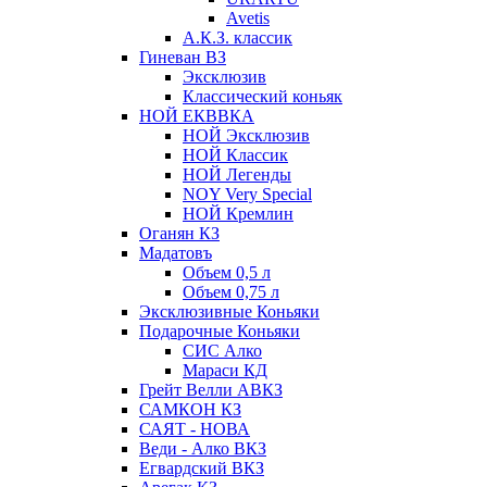
Avetis
А.К.З. классик
Гиневан ВЗ
Эксклюзив
Классический коньяк
НОЙ ЕКВВКА
НОЙ Эксклюзив
НОЙ Классик
НОЙ Легенды
NOY Very Speсial
НОЙ Кремлин
Оганян КЗ
Мадатовъ
Объем 0,5 л
Объем 0,75 л
Эксклюзивные Коньяки
Подарочные Коньяки
СИС Алко
Мараси КД
Грейт Велли АВКЗ
САМКОН КЗ
САЯТ - НОВА
Веди - Алко ВКЗ
Егвардский ВКЗ