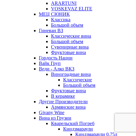
ARARTUNI
VOSKEVAZ ELITE
МЕЦ СЮНИК
Классика
Большой объем
Гиневан ВЗ
Классические вина
Большой объем
Сувенирные вина
Фруктовые вина
Гордость Нации
Вайк Груп
Веди - Алко ВКЗ
Виноградные вина
Классические
Большой объем
Фруктовые вина
В керамике
Другие Производители
Армянские вина
Givany Wine
Вина из Грузии
Кварельский Погреб
Киндзмараули
Киндзмараули 0,75л