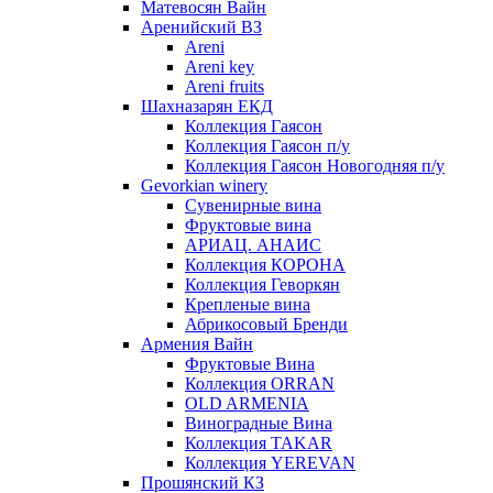
Матевосян Вайн
Аренийский ВЗ
Areni
Areni key
Areni fruits
Шахназарян ЕКД
Коллекция Гаясон
Коллекция Гаясон п/у
Коллекция Гаясон Новогодняя п/у
Gevorkian winery
Сувенирные вина
Фруктовые вина
АРИАЦ. АНАИС
Коллекция КОРОНА
Коллекция Геворкян
Крепленые вина
Абрикосовый Бренди
Армения Вайн
Фруктовые Вина
Коллекция ORRAN
OLD ARMENIA
Виноградные Вина
Коллекция TAKAR
Коллекция YEREVAN
Прошянский КЗ