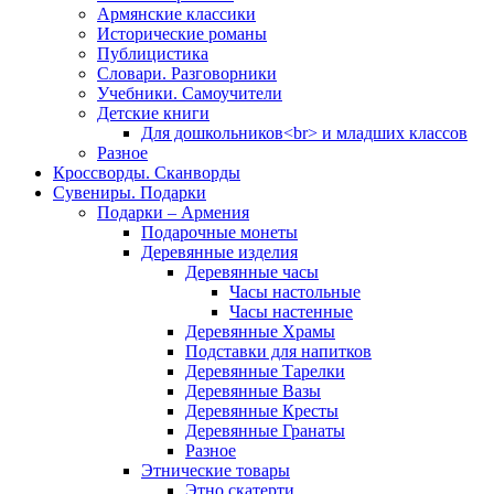
Армянские классики
Исторические романы
Публицистика
Словари. Разговорники
Учебники. Самоучители
Детские книги
Для дошкольников<br> и младших классов
Разное
Кроссворды. Сканворды
Сувениры. Подарки
Подарки – Армения
Подарочные монеты
Деревянные изделия
Деревянные часы
Часы настольные
Часы настенные
Деревянные Храмы
Подставки для напитков
Деревянные Тарелки
Деревянные Вазы
Деревянные Кресты
Деревянные Гранаты
Разное
Этнические товары
Этно скатерти