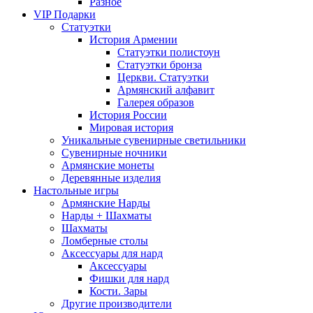
Разное
VIP Подарки
Статуэтки
История Армении
Статуэтки полистоун
Статуэтки бронза
Церкви. Статуэтки
Армянский алфавит
Галерея образов
История России
Мировая история
Уникальные сувенирные светильники
Сувенирные ночники
Армянские монеты
Деревянные изделия
Настольные игры
Армянские Нарды
Нарды + Шахматы
Шахматы
Ломберные столы
Аксессуары для нард
Аксессуары
Фишки для нард
Кости. Зары
Другие производители