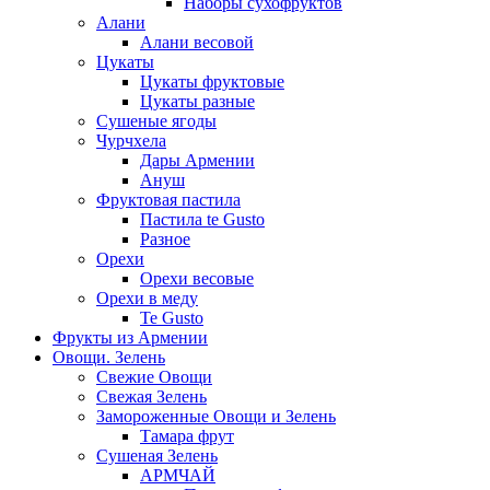
Наборы сухофруктов
Алани
Алани весовой
Цукаты
Цукаты фруктовые
Цукаты разные
Сушеные ягоды
Чурчхела
Дары Армении
Ануш
Фруктовая пастила
Пастила te Gusto
Разное
Орехи
Орехи весовые
Орехи в меду
Te Gusto
Фрукты из Армении
Овощи. Зелень
Свежие Овощи
Свежая Зелень
Замороженные Овощи и Зелень
Тамара фрут
Сушеная Зелень
АРМЧАЙ