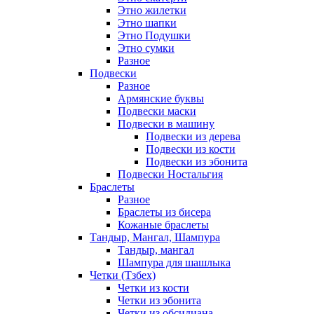
Этно жилетки
Этно шапки
Этно Подушки
Этно сумки
Разное
Подвески
Разное
Армянские буквы
Подвески маски
Подвески в машину
Подвески из дерева
Подвески из кости
Подвески из эбонита
Подвески Ностальгия
Браслеты
Разное
Браслеты из бисера
Кожаные браслеты
Тандыр, Мангал, Шампура
Тандыр, мангал
Шампура для шашлыка
Четки (Тзбех)
Четки из кости
Четки из эбонита
Четки из обсидиана