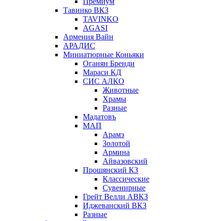
Премиум
Тавинко ВКЗ
TAVINKO
AGASI
Армения Вайн
АРАДИС
Миниатюрные Коньяки
Оганян Бренди
Мараси КД
СИС АЛКО
Животные
Храмы
Разные
Мадатовъ
МАП
Арамэ
Золотой
Армина
Айвазовский
Прошянский КЗ
Классические
Сувенирные
Грейт Велли АВКЗ
Иджеванский ВКЗ
Разные