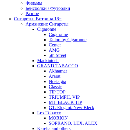
Фильмы
Бейсболки / Футболки
Разное
Сигареты. Витрина 18+
Армянские Сигареты
Cigaronne
Cigaronne
Tattoo by Cigaronne
Center
AMG
5th Street
Mackintosh
GRAND TABACCO
Akhtamar
Ararat
Nostalgia
Classic
TIP TOP
TRIUMPH. VIP
MT. BLACK TIP
GT. Elegant. New Bleck
Lex Tobacco
MORION
SOPRANO, LEX, ALEX
Karelia and others