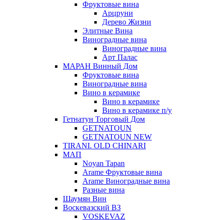
Фруктовые вина
Арцруни
Дерево Жизни
Элитные Вина
Виноградные вина
Виноградные вина
Арт Палас
МАРАН Винный Дом
Фруктовые вина
Виноградные вина
Вино в керамике
Вино в керамике
Вино в керамике п/у
Гетнатун Торговый Дом
GETNATOUN
GETNATOUN NEW
TIRANI. OLD CHINARI
МАП
Noyan Tapan
Arame Фруктовые вина
Arame Виноградные вина
Разные вина
Шаумян Вин
Воскевазский ВЗ
VOSKEVAZ