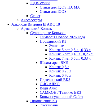
IQOS стики
Стики для IQOS ILUMA
Стики для IQOS
Сenter
Акссессуары
Алкоголь Витрина ЕГАИС 18+
Армянский Коньяк
Сувенирные Коньяки
Символы Нового 2026 Года
Прошянский КЗ
Элитные
Коньяк 5 лет 0,5 л., 0,33 л
Коньяк 5 лет 0,18 л., 0,25 л.
Коньяк 7 лет 0,5 л., 0,33 л
Шахназарян ВКД
Коньяк 0,5 л
Коньяк 0,25 л
Коньяк 0,70 л
Иджеванский ВКЗ
СИС АЛКО
Веди Алко
САМКОН / Тавинко ВКЗ
Коньяк сувенирный Сабля
Прошянский КЗ
Эксклюзив