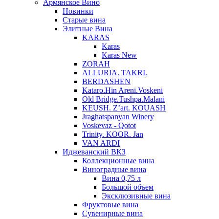
Армянское Вино
Новинки
Старые вина
Элитные Вина
KARAS
Karas
Karas New
ZORAH
ALLURIA. TAKRI.
BERDASHEN
Kataro.Hin Areni.Voskeni
Old Bridge.Tushpa.Malani
KEUSH. Z’art. KOUASH
Jraghatspanyan Winery
Voskevaz - Qotot
Trinity. KOOR. Jan
VAN ARDI
Иджеванский ВКЗ
Коллекционные вина
Виноградные вина
Вина 0,75 л
Большой объем
Эксклюзивные вина
Фруктовые вина
Cувенирные вина