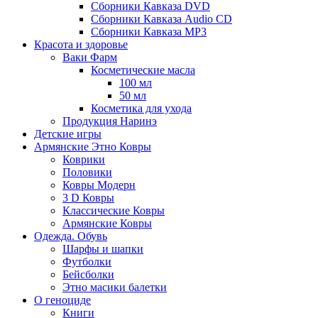
Сборники Кавказа DVD
Сборники Кавказа Audio CD
Сборники Кавказа MP3
Красота и здоровье
Ваки Фарм
Косметические масла
100 мл
50 мл
Косметика для ухода
Продукция Наринэ
Детские игры
Армянские Этно Ковры
Коврики
Половики
Ковры Модерн
3 D Ковры
Классические Ковры
Армянские Ковры
Одежда. Обувь
Шарфы и шапки
Футболки
Бейсболки
Этно масики балетки
О геноциде
Книги