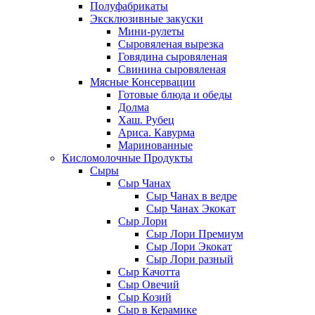
Полуфабрикаты
Эксклюзивные закуски
Мини-рулеты
Сыровяленая вырезка
Говядина сыровяленая
Свинина сыровяленая
Мясные Консервации
Готовые блюда и обеды
Долма
Хаш. Рубец
Ариса. Кавурма
Маринованные
Кисломолочные Продукты
Сыры
Сыр Чанах
Сыр Чанах в ведре
Сыр Чанах Экокат
Сыр Лори
Сыр Лори Премиум
Сыр Лори Экокат
Сыр Лори разный
Сыр Качотта
Сыр Овечий
Сыр Козий
Сыр в Керамике