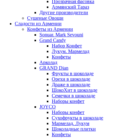
Прозрачная фасовка
Армянский Тараз
Другие производители
Сушеные Овощи
Сладости из Армении
Конфеты из Армении
Sonuar. Mark Sevouni
Grand Candy
Набор Конфет
Лукум. Мармелад
Конфеты
Арколад
GRAND Dian
Фрукты в шоколаде
Орехи в шоколаде
Драже в шоколаде
ШокоХит в шоколаде
Семечки в шоколаде
Наборы конфет
JOYCO
Наборы конфет
Сухофрукты в шоколаде
Мармелад. Лукум
Шоколадные плитки
Конфеты