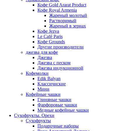
Кофе Gold Ararat Product
Кофе Royal Armenia
Жареный молотый
Растворимый
Жареный в зернах
Кофе Jezva
Le Café Paris
Кофе Grounds
Другие производители
джезва для кофе
Джезва
Джезва с песком
Джезва индукционной
Кофемолки
Edik Balyan
Классичиские
Мини
Кофейные чашки
Глиняные чашки
Фарфоровые чашки
Медные кофейные чашки
Сухофрукты. Орехи
Сухофрукты
Подарочные наборы