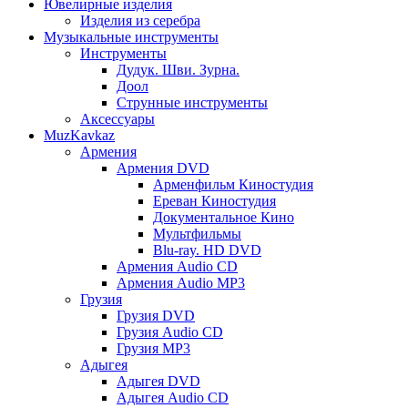
Ювелирные изделия
Изделия из серебра
Музыкальные инструменты
Инструменты
Дудук. Шви. Зурна.
Доол
Струнные инструменты
Аксессуары
MuzKavkaz
Армения
Армения DVD
Арменфильм Киностудия
Ереван Киностудия
Документальное Кино
Мультфильмы
Blu-ray. HD DVD
Армения Audio CD
Армения Audio MP3
Грузия
Грузия DVD
Грузия Audio CD
Грузия MP3
Адыгея
Адыгея DVD
Адыгея Audio CD