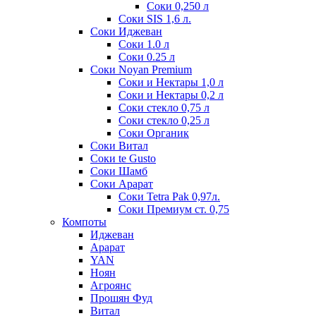
Соки 0,250 л
Соки SIS 1,6 л.
Соки Иджеван
Соки 1.0 л
Соки 0.25 л
Соки Noyan Premium
Соки и Нектары 1,0 л
Соки и Нектары 0,2 л
Соки стекло 0,75 л
Соки стекло 0,25 л
Соки Органик
Соки Витал
Соки te Gusto
Соки Шамб
Соки Арарат
Соки Tetra Pak 0,97л.
Соки Премиум ст. 0,75
Компоты
Иджеван
Арарат
YAN
Ноян
Агроянс
Прошян Фуд
Витал