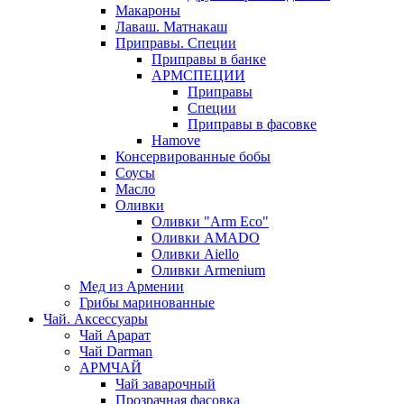
Макароны
Лаваш. Матнакаш
Приправы. Специи
Приправы в банке
АРМСПЕЦИИ
Приправы
Специи
Приправы в фасовке
Hamove
Консервированные бобы
Соусы
Масло
Оливки
Оливки "Arm Eco"
Оливки AMADO
Оливки Aiello
Оливки Armenium
Мед из Армении
Грибы маринованные
Чай. Аксессуары
Чай Арарат
Чай Darman
АРМЧАЙ
Чай заварочный
Прозрачная фасовка