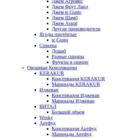
Джем Агроянс
Джем Фрут Ланд
Джем te Gusto
Джем Шамб
Джем Ararat
Другие производители
Ягоды протёртые
te Gusto
Сиропы
Дошаб
Разные сиропы
Фрукты в сиропе
Овощные Консервации
KERAKUR
Консервация KERAKUR
Маринады KERAKUR
Иджеван
Консервация Иджеван
Маринады Иджеван
ВИТАЛ
Большой объем
Wosky
Артфуд
Консервация Артфуд
Маринады Артфуд