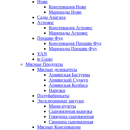
Ноян
Консервация Ноян
Маринады Ноян
Сады Арагаца
Агроянс
Консервация Агроянс
Маринады Агроянс
Прошян Фуд
Консервация Прошян Фуд
Маринады Прошян Фуд
YAN
te Gusto
Мясные Продукты
Мясные деликатесы
Армянская Бастурма
Армянский Суджух
Армянская Колбаса
Нарезки
Полуфабрикаты
Эксклюзивные закуски
Мини-рулеты
Сыровяленая вырезка
Говядина сыровяленая
Свинина сыровяленая
Мясные Консервации