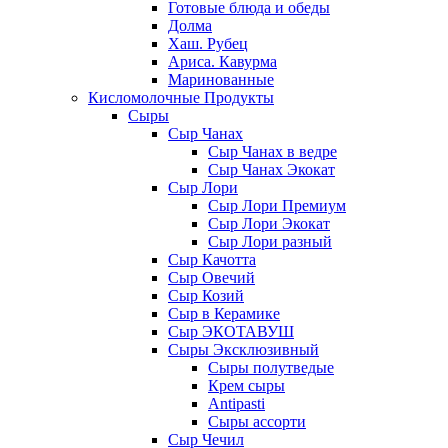
Готовые блюда и обеды
Долма
Хаш. Рубец
Ариса. Кавурма
Маринованные
Кисломолочные Продукты
Сыры
Сыр Чанах
Сыр Чанах в ведре
Сыр Чанах Экокат
Сыр Лори
Сыр Лори Премиум
Сыр Лори Экокат
Сыр Лори разный
Сыр Качотта
Сыр Овечий
Сыр Козий
Сыр в Керамике
Сыр ЭКОТАВУШ
Сыры Эксклюзивный
Сыры полутведые
Крем сыры
Antipasti
Сыры ассорти
Сыр Чечил