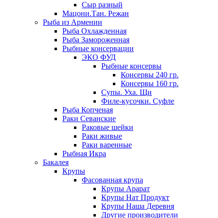
Сыр разный
Мацони.Тан. Режан
Рыба из Армении
Рыба Охлажденная
Рыба Замороженная
Рыбные консервации
ЭКО ФУД
Рыбные консервы
Консервы 240 гр.
Консервы 160 гр.
Супы. Уха. Щи
Филе-кусочки. Суфле
Рыба Копченая
Раки Севанские
Раковые шейки
Раки живые
Раки варенные
Рыбная Икра
Бакалея
Крупы
Фасованная крупа
Крупы Арарат
Крупы Нат Продукт
Крупы Наша Деревня
Другие производители