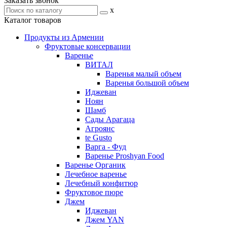
Заказать звонок
x
Каталог товаров
Продукты из Армении
Фруктовые консервации
Варенье
ВИТАЛ
Варенья малый объем
Варенья большой объем
Иджеван
Ноян
Шамб
Сады Арагаца
Агроянс
te Gusto
Варга - Фуд
Варенье Proshyan Food
Варенье Органик
Лечебное варенье
Лечебный конфитюр
Фруктовое пюре
Джем
Иджеван
Джем YAN