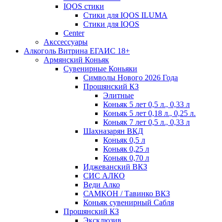
IQOS стики
Стики для IQOS ILUMA
Стики для IQOS
Сenter
Акссессуары
Алкоголь Витрина ЕГАИС 18+
Армянский Коньяк
Сувенирные Коньяки
Символы Нового 2026 Года
Прошянский КЗ
Элитные
Коньяк 5 лет 0,5 л., 0,33 л
Коньяк 5 лет 0,18 л., 0,25 л.
Коньяк 7 лет 0,5 л., 0,33 л
Шахназарян ВКД
Коньяк 0,5 л
Коньяк 0,25 л
Коньяк 0,70 л
Иджеванский ВКЗ
СИС АЛКО
Веди Алко
САМКОН / Тавинко ВКЗ
Коньяк сувенирный Сабля
Прошянский КЗ
Эксклюзив