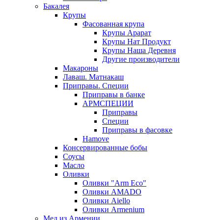
Бакалея
Крупы
Фасованная крупа
Крупы Арарат
Крупы Нат Продукт
Крупы Наша Деревня
Другие производители
Макароны
Лаваш. Матнакаш
Приправы. Специи
Приправы в банке
АРМСПЕЦИИ
Приправы
Специи
Приправы в фасовке
Hamove
Консервированные бобы
Соусы
Масло
Оливки
Оливки "Arm Eco"
Оливки AMADO
Оливки Aiello
Оливки Armenium
Мед из Армении