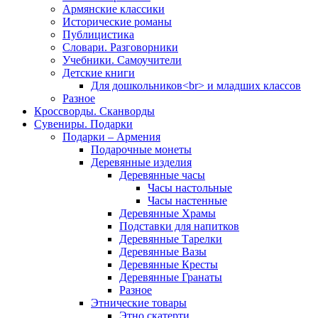
Армянские классики
Исторические романы
Публицистика
Словари. Разговорники
Учебники. Самоучители
Детские книги
Для дошкольников<br> и младших классов
Разное
Кроссворды. Сканворды
Сувениры. Подарки
Подарки – Армения
Подарочные монеты
Деревянные изделия
Деревянные часы
Часы настольные
Часы настенные
Деревянные Храмы
Подставки для напитков
Деревянные Тарелки
Деревянные Вазы
Деревянные Кресты
Деревянные Гранаты
Разное
Этнические товары
Этно скатерти