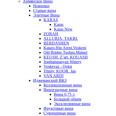
Армянское Вино
Новинки
Старые вина
Элитные Вина
KARAS
Karas
Karas New
ZORAH
ALLURIA. TAKRI.
BERDASHEN
Kataro.Hin Areni.Voskeni
Old Bridge.Tushpa.Malani
KEUSH. Z’art. KOUASH
Jraghatspanyan Winery
Voskevaz - Qotot
Trinity. KOOR. Jan
VAN ARDI
Иджеванский ВКЗ
Коллекционные вина
Виноградные вина
Вина 0,75 л
Большой объем
Эксклюзивные вина
Фруктовые вина
Cувенирные вина