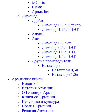
te Gusto
Шамб
Арцах Био
Лимонад
Дарбас
Лимонад 0,5 л. Стекло
Лимонад 1,25 л. ПЭТ
Ануш
Ани
Лимонад 0,5 л ст
Лимонад 0,5 л ПЭТ
Лимонад 1,0 л ПЭТ
Лимонад 1,5 л ПЭТ
Другие производители
Натахтари
Натахтари 0,5л
Натахтари 1,0л
Армянские книги
Новинки
История Армении
О Геноциде Армян
Книги об Армении
Иcкусство и культура
Поэзия Армении
Религия Армении