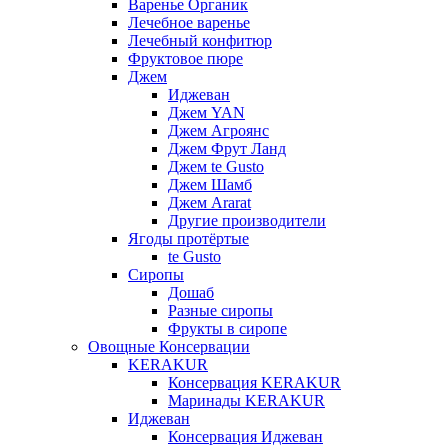
Варенье Органик
Лечебное варенье
Лечебный конфитюр
Фруктовое пюре
Джем
Иджеван
Джем YAN
Джем Агроянс
Джем Фрут Ланд
Джем te Gusto
Джем Шамб
Джем Ararat
Другие производители
Ягоды протёртые
te Gusto
Сиропы
Дошаб
Разные сиропы
Фрукты в сиропе
Овощные Консервации
KERAKUR
Консервация KERAKUR
Маринады KERAKUR
Иджеван
Консервация Иджеван