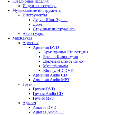
Ювелирные изделия
Изделия из серебра
Музыкальные инструменты
Инструменты
Дудук. Шви. Зурна.
Доол
Струнные инструменты
Аксессуары
MuzKavkaz
Армения
Армения DVD
Арменфильм Киностудия
Ереван Киностудия
Документальное Кино
Мультфильмы
Blu-ray. HD DVD
Армения Audio CD
Армения Audio MP3
Грузия
Грузия DVD
Грузия Audio CD
Грузия MP3
Адыгея
Адыгея DVD
Адыгея Audio CD