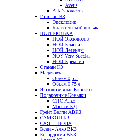
Avetis
А.К.З. классик
Гиневан ВЗ
Эксклюзив
Классический коньяк
НОЙ ЕКВВКА
НОЙ Эксклюзив
НОЙ Классик
НОЙ Легенды
NOY Very Speсial
НОЙ Кремлин
Оганян КЗ
Мадатовъ
Объем 0,5 л
Объем 0,75 л
Эксклюзивные Коньяки
Подарочные Коньяки
СИС Алко
Мараси КД
Грейт Велли АВКЗ
САМКОН КЗ
САЯТ - НОВА
Веди - Алко ВКЗ
Егвардский ВКЗ