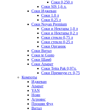
Соки 0,250 л
Соки SIS 1,6 л.
Соки Иджеван
Соки 1.0 л
Соки 0.25 л
Соки Noyan Premium
Соки и Нектары 1,0 л
Соки и Нектары 0,2 л
Соки стекло 0,75 л
Соки стекло 0,25 л
Соки Органик
Соки Витал
Соки te Gusto
Соки Шамб
Соки Арарат
Соки Tetra Pak 0,97л.
Соки Премиум ст. 0,75
Компоты
Иджеван
Арарат
YAN
Ноян
Агроянс
Прошян Фуд
Витал