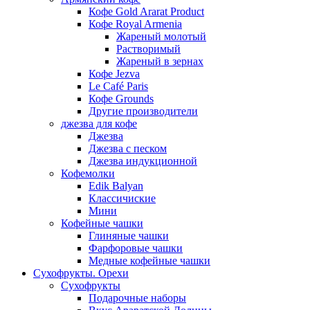
Кофе Gold Ararat Product
Кофе Royal Armenia
Жареный молотый
Растворимый
Жареный в зернах
Кофе Jezva
Le Café Paris
Кофе Grounds
Другие производители
джезва для кофе
Джезва
Джезва с песком
Джезва индукционной
Кофемолки
Edik Balyan
Классичиские
Мини
Кофейные чашки
Глиняные чашки
Фарфоровые чашки
Медные кофейные чашки
Сухофрукты. Орехи
Сухофрукты
Подарочные наборы