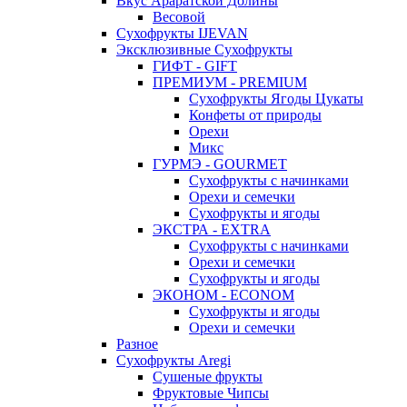
Вкус Араратской Долины
Весовой
Сухофрукты IJEVAN
Эксклюзивные Сухофрукты
ГИФТ - GIFT
ПРЕМИУМ - PREMIUM
Сухофрукты Ягоды Цукаты
Конфеты от природы
Орехи
Микс
ГУРМЭ - GOURMET
Сухофрукты с начинками
Орехи и семечки
Сухофрукты и ягоды
ЭКСТРА - EXTRA
Сухофрукты с начинками
Орехи и семечки
Сухофрукты и ягоды
ЭКОНОМ - ECONOM
Сухофрукты и ягоды
Орехи и семечки
Разное
Сухофрукты Aregi
Сушеные фрукты
Фруктовые Чипсы