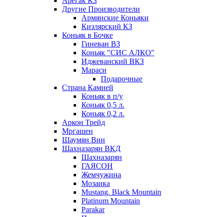
Арегак КЗ
Другие Производители
Армянские Коньяки
Кизлярский КЗ
Коньяк в Бочке
Гиневан ВЗ
Коньяк "СИС АЛКО"
Иджеванский ВКЗ
Мараси
Подарочные
Страна Камней
Коньяк в п/у
Коньяк 0,5 л.
Коньяк 0,2 л.
Аркон Трейд
Мргашен
Шаумян Вин
Шахназарян ВКД
Шахназарян
ГАЯСОН
Жемчужина
Мозаика
Mustang. Black Mountain
Platinum Mountain
Parakar