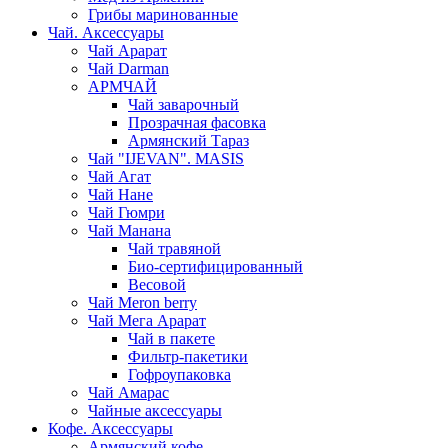
Грибы маринованные
Чай. Аксессуары
Чай Арарат
Чай Darman
АРМЧАЙ
Чай заварочный
Прозрачная фасовка
Армянский Тараз
Чай "IJEVAN". MASIS
Чай Агат
Чай Нане
Чай Гюмри
Чай Манана
Чай травяной
Био-сертифицированный
Весовой
Чай Meron berry
Чай Мега Арарат
Чай в пакете
Фильтр-пакетики
Гофроупаковка
Чай Амарас
Чайные аксессуары
Кофе. Аксессуары
Армянский кофе