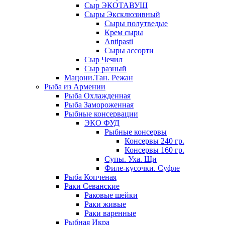
Сыр ЭКОТАВУШ
Сыры Эксклюзивный
Сыры полутведые
Крем сыры
Antipasti
Сыры ассорти
Сыр Чечил
Сыр разный
Мацони.Тан. Режан
Рыба из Армении
Рыба Охлажденная
Рыба Замороженная
Рыбные консервации
ЭКО ФУД
Рыбные консервы
Консервы 240 гр.
Консервы 160 гр.
Супы. Уха. Щи
Филе-кусочки. Суфле
Рыба Копченая
Раки Севанские
Раковые шейки
Раки живые
Раки варенные
Рыбная Икра