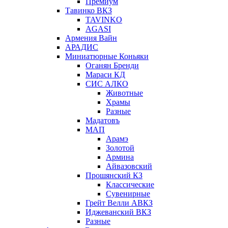
Премиум
Тавинко ВКЗ
TAVINKO
AGASI
Армения Вайн
АРАДИС
Миниатюрные Коньяки
Оганян Бренди
Мараси КД
СИС АЛКО
Животные
Храмы
Разные
Мадатовъ
МАП
Арамэ
Золотой
Армина
Айвазовский
Прошянский КЗ
Классические
Сувенирные
Грейт Велли АВКЗ
Иджеванский ВКЗ
Разные