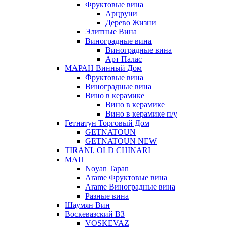
Фруктовые вина
Арцруни
Дерево Жизни
Элитные Вина
Виноградные вина
Виноградные вина
Арт Палас
МАРАН Винный Дом
Фруктовые вина
Виноградные вина
Вино в керамике
Вино в керамике
Вино в керамике п/у
Гетнатун Торговый Дом
GETNATOUN
GETNATOUN NEW
TIRANI. OLD CHINARI
МАП
Noyan Tapan
Arame Фруктовые вина
Arame Виноградные вина
Разные вина
Шаумян Вин
Воскевазский ВЗ
VOSKEVAZ