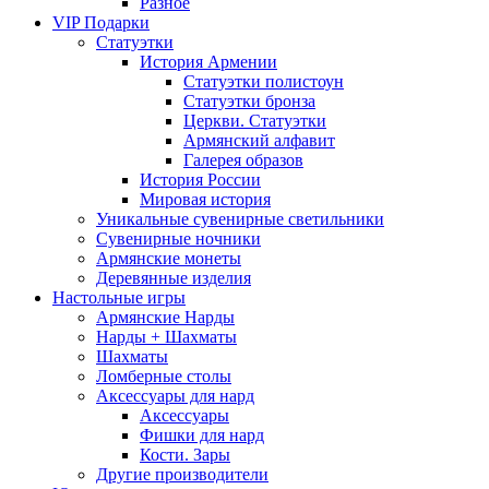
Разное
VIP Подарки
Статуэтки
История Армении
Статуэтки полистоун
Статуэтки бронза
Церкви. Статуэтки
Армянский алфавит
Галерея образов
История России
Мировая история
Уникальные сувенирные светильники
Сувенирные ночники
Армянские монеты
Деревянные изделия
Настольные игры
Армянские Нарды
Нарды + Шахматы
Шахматы
Ломберные столы
Аксессуары для нард
Аксессуары
Фишки для нард
Кости. Зары
Другие производители