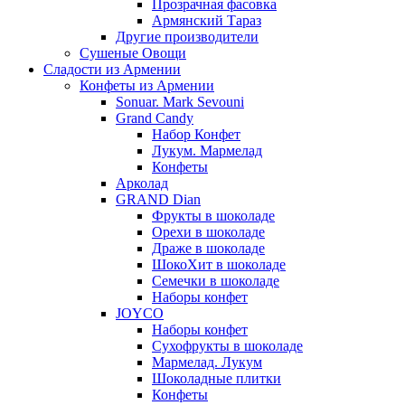
Прозрачная фасовка
Армянский Тараз
Другие производители
Сушеные Овощи
Сладости из Армении
Конфеты из Армении
Sonuar. Mark Sevouni
Grand Candy
Набор Конфет
Лукум. Мармелад
Конфеты
Арколад
GRAND Dian
Фрукты в шоколаде
Орехи в шоколаде
Драже в шоколаде
ШокоХит в шоколаде
Семечки в шоколаде
Наборы конфет
JOYCO
Наборы конфет
Сухофрукты в шоколаде
Мармелад. Лукум
Шоколадные плитки
Конфеты