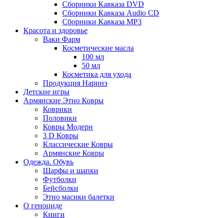
Сборники Кавказа DVD
Сборники Кавказа Audio CD
Сборники Кавказа MP3
Красота и здоровье
Ваки Фарм
Косметические масла
100 мл
50 мл
Косметика для ухода
Продукция Наринэ
Детские игры
Армянские Этно Ковры
Коврики
Половики
Ковры Модерн
3 D Ковры
Классические Ковры
Армянские Ковры
Одежда. Обувь
Шарфы и шапки
Футболки
Бейсболки
Этно масики балетки
О геноциде
Книги