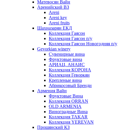
Матевосян Вайн
Аренийский ВЗ
Areni
Areni key
Areni fruits
Шахназарян ЕКД
Коллекция Гаясон
Коллекция Гаясон п/у
Коллекция Гаясон Новогодняя п/у
Gevorkian winery
Сувенирные вина
Фруктовые вина
АРИАЦ. АНАИС
Коллекция КОРОНА
Коллекция Геворкян
Крепленые вина
Абрикосовый Бренди
Армения Вайн
Фруктовые Вина
Коллекция ORRAN
OLD ARMENIA
Виноградные Вина
Коллекция TAKAR
Коллекция YEREVAN
Прошянский КЗ