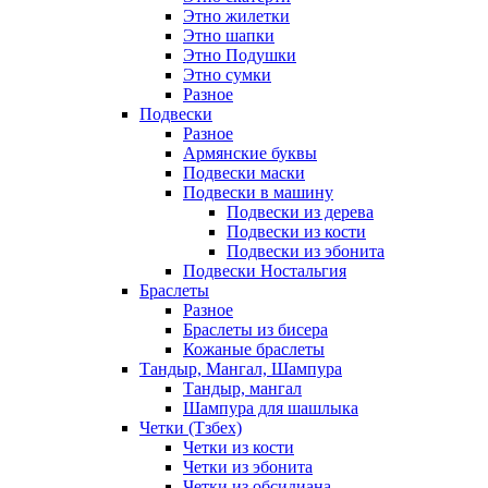
Этно жилетки
Этно шапки
Этно Подушки
Этно сумки
Разное
Подвески
Разное
Армянские буквы
Подвески маски
Подвески в машину
Подвески из дерева
Подвески из кости
Подвески из эбонита
Подвески Ностальгия
Браслеты
Разное
Браслеты из бисера
Кожаные браслеты
Тандыр, Мангал, Шампура
Тандыр, мангал
Шампура для шашлыка
Четки (Тзбех)
Четки из кости
Четки из эбонита
Четки из обсидиана