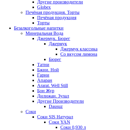
Другие производители
Globex
Печёная продукция. Торты
Печёная продукция
Торты
Безалкогольные напитки
Минеральная Вода
Джермук. Бюрег
Джермук
Джермук классика
Со вкусом лимона
Бюрег
Татни
Бжни. Ной
Гарни
Апаран
Ararat. Well Still
Бон Жур
Дилижан. Зулал
Другие Производители
Dausuz
Соки
Соки SIS Натурал
Соки YAN
Соки 0,930 л