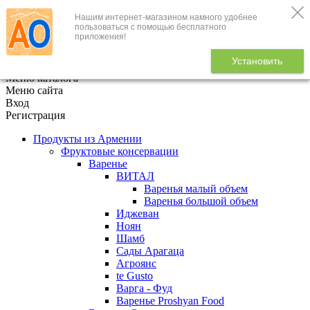
Нашим интернет-магазином намного удобнее
+7 (495) 646-888-1
пользоваться с помощью бесплатного
приложения!
В корзине
0
товаров
Установить
x
Меню каталога
Меню сайта
Вход
Регистрация
Продукты из Армении
Фруктовые консервации
Варенье
ВИТАЛ
Варенья малый объем
Варенья большой объем
Иджеван
Ноян
Шамб
Сады Арагаца
Агроянс
te Gusto
Варга - Фуд
Варенье Proshyan Food