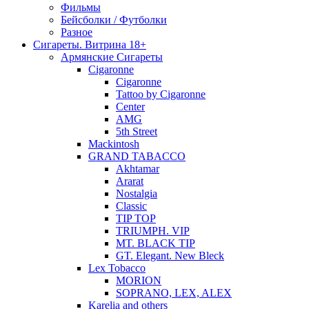
Фильмы
Бейсболки / Футболки
Разное
Сигареты. Витрина 18+
Армянские Сигареты
Cigaronne
Cigaronne
Tattoo by Cigaronne
Center
AMG
5th Street
Mackintosh
GRAND TABACCO
Akhtamar
Ararat
Nostalgia
Classic
TIP TOP
TRIUMPH. VIP
MT. BLACK TIP
GT. Elegant. New Bleck
Lex Tobacco
MORION
SOPRANO, LEX, ALEX
Karelia and others