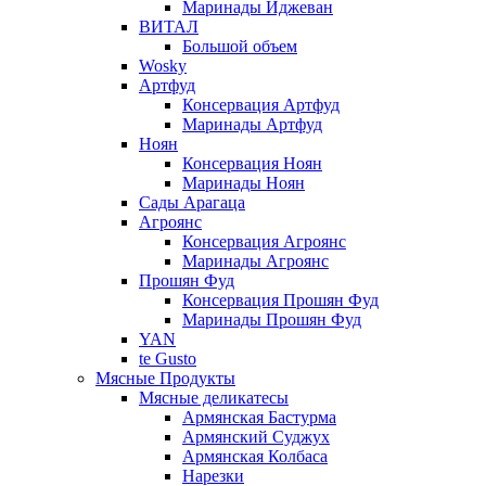
Маринады Иджеван
ВИТАЛ
Большой объем
Wosky
Артфуд
Консервация Артфуд
Маринады Артфуд
Ноян
Консервация Ноян
Маринады Ноян
Сады Арагаца
Агроянс
Консервация Агроянс
Маринады Агроянс
Прошян Фуд
Консервация Прошян Фуд
Маринады Прошян Фуд
YAN
te Gusto
Мясные Продукты
Мясные деликатесы
Армянская Бастурма
Армянский Суджух
Армянская Колбаса
Нарезки