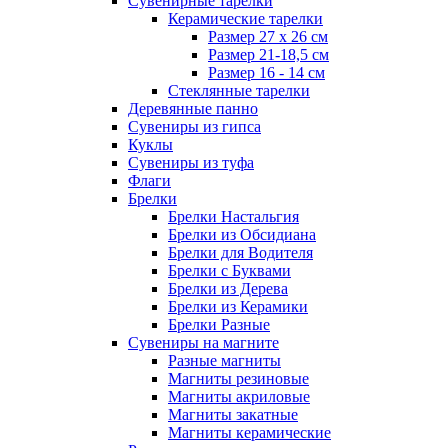
Сувенирные тарелки
Керамические тарелки
Размер 27 х 26 см
Размер 21-18,5 см
Размер 16 - 14 см
Стеклянные тарелки
Деревянные панно
Сувениры из гипса
Куклы
Сувениры из туфа
Флаги
Брелки
Брелки Настальгия
Брелки из Обсидиана
Брелки для Водителя
Брелки с Буквами
Брелки из Дерева
Брелки из Керамики
Брелки Разные
Сувениры на магните
Разные магниты
Магниты резиновые
Магниты акриловые
Магниты закатные
Магниты керамические