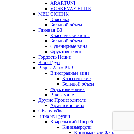
ARARTUNI
VOSKEVAZ ELITE
МЕЦ СЮНИК
Классика
Большой объем
Гиневан ВЗ
Классические вина
Большой объем
Сувенирные вина
Фруктовые вина
Гордость Нации
Вайк Груп
Веди - Алко ВКЗ
Виноградные вина
Классические
Большой объем
Фруктовые вина
В керамике
Другие Производители
Армянские вина
Givany Wine
Вина из Грузии
Кварельский Погреб
Киндзмараули
Киндзмараули 0,75л