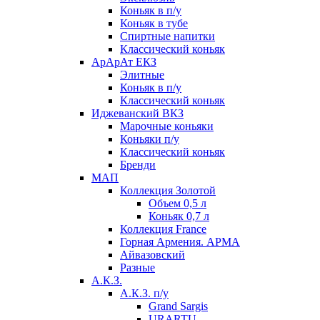
Коньяк в п/у
Коньяк в тубе
Спиртные напитки
Классический коньяк
АрАрАт ЕКЗ
Элитные
Коньяк в п/у
Классический коньяк
Иджеванский ВКЗ
Марочные коньяки
Коньяки п/у
Классический коньяк
Бренди
МАП
Коллекция Золотой
Объем 0,5 л
Коньяк 0,7 л
Коллекция France
Горная Армения. АРМА
Айвазовский
Разные
А.К.З.
А.К.З. п/у
Grand Sargis
URARTU