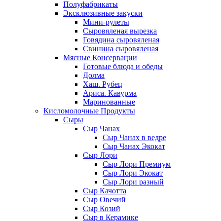
Полуфабрикаты
Эксклюзивные закуски
Мини-рулеты
Сыровяленая вырезка
Говядина сыровяленая
Свинина сыровяленая
Мясные Консервации
Готовые блюда и обеды
Долма
Хаш. Рубец
Ариса. Кавурма
Маринованные
Кисломолочные Продукты
Сыры
Сыр Чанах
Сыр Чанах в ведре
Сыр Чанах Экокат
Сыр Лори
Сыр Лори Премиум
Сыр Лори Экокат
Сыр Лори разный
Сыр Качотта
Сыр Овечий
Сыр Козий
Сыр в Керамике