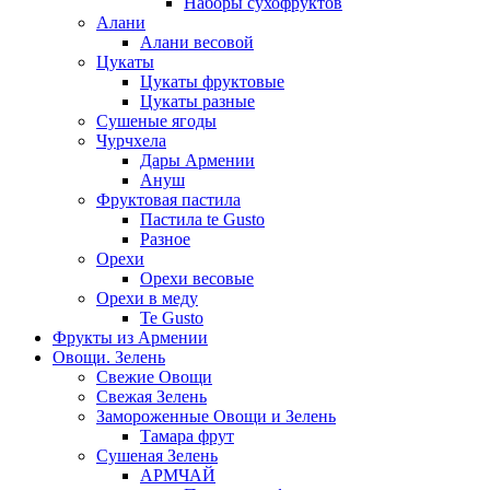
Наборы сухофруктов
Алани
Алани весовой
Цукаты
Цукаты фруктовые
Цукаты разные
Сушеные ягоды
Чурчхела
Дары Армении
Ануш
Фруктовая пастила
Пастила te Gusto
Разное
Орехи
Орехи весовые
Орехи в меду
Te Gusto
Фрукты из Армении
Овощи. Зелень
Свежие Овощи
Свежая Зелень
Замороженные Овощи и Зелень
Тамара фрут
Сушеная Зелень
АРМЧАЙ