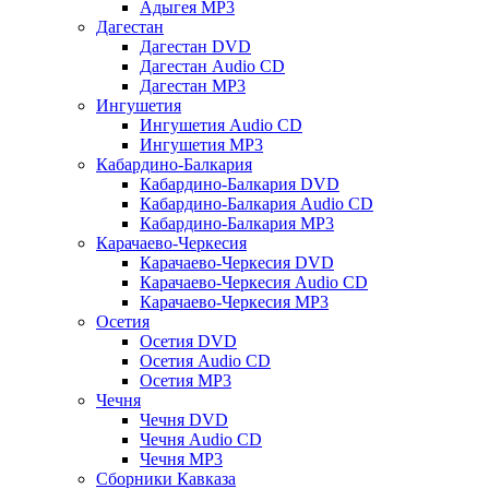
Адыгея MP3
Дагестан
Дагестан DVD
Дагестан Audio CD
Дагестан MP3
Ингушетия
Ингушетия Audio CD
Ингушетия MP3
Кабардино-Балкария
Кабардино-Балкария DVD
Кабардино-Балкария Audio CD
Кабардино-Балкария MP3
Карачаево-Черкесия
Карачаево-Черкесия DVD
Карачаево-Черкесия Audio CD
Карачаево-Черкесия MP3
Осетия
Осетия DVD
Осетия Audio CD
Осетия MP3
Чечня
Чечня DVD
Чечня Audio CD
Чечня MP3
Сборники Кавказа