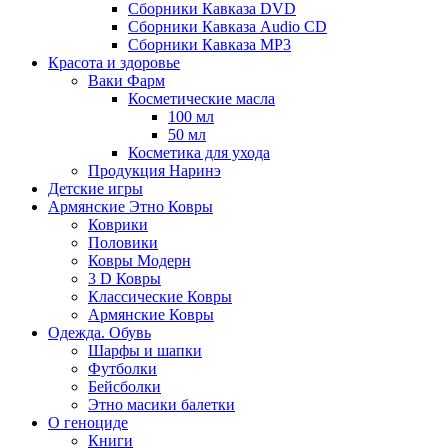
Сборники Кавказа DVD
Сборники Кавказа Audio CD
Сборники Кавказа MP3
Красота и здоровье
Ваки Фарм
Косметические масла
100 мл
50 мл
Косметика для ухода
Продукция Наринэ
Детские игры
Армянские Этно Ковры
Коврики
Половики
Ковры Модерн
3 D Ковры
Классические Ковры
Армянские Ковры
Одежда. Обувь
Шарфы и шапки
Футболки
Бейсболки
Этно масики балетки
О геноциде
Книги