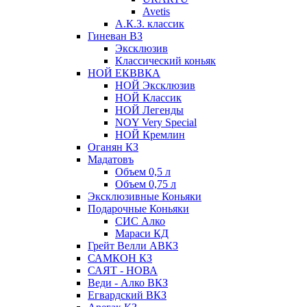
Avetis
А.К.З. классик
Гиневан ВЗ
Эксклюзив
Классический коньяк
НОЙ ЕКВВКА
НОЙ Эксклюзив
НОЙ Классик
НОЙ Легенды
NOY Very Speсial
НОЙ Кремлин
Оганян КЗ
Мадатовъ
Объем 0,5 л
Объем 0,75 л
Эксклюзивные Коньяки
Подарочные Коньяки
СИС Алко
Мараси КД
Грейт Велли АВКЗ
САМКОН КЗ
САЯТ - НОВА
Веди - Алко ВКЗ
Егвардский ВКЗ