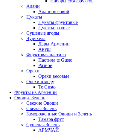
Наборы сухофруктов
Алани
Алани весовой
Цукаты
Цукаты фруктовые
Цукаты разные
Сушеные ягоды
Чурчхела
Дары Армении
Ануш
Фруктовая пастила
Пастила te Gusto
Разное
Орехи
Орехи весовые
Орехи в меду
Te Gusto
Фрукты из Армении
Овощи. Зелень
Свежие Овощи
Свежая Зелень
Замороженные Овощи и Зелень
Тамара фрут
Сушеная Зелень
АРМЧАЙ