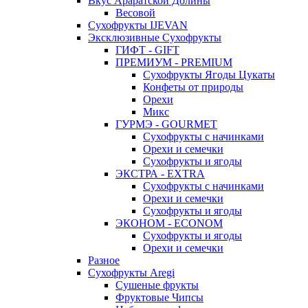
Вкус Араратской Долины
Весовой
Сухофрукты IJEVAN
Эксклюзивные Сухофрукты
ГИФТ - GIFT
ПРЕМИУМ - PREMIUM
Сухофрукты Ягоды Цукаты
Конфеты от природы
Орехи
Микс
ГУРМЭ - GOURMET
Сухофрукты с начинками
Орехи и семечки
Сухофрукты и ягоды
ЭКСТРА - EXTRA
Сухофрукты с начинками
Орехи и семечки
Сухофрукты и ягоды
ЭКОНОМ - ECONOM
Сухофрукты и ягоды
Орехи и семечки
Разное
Сухофрукты Aregi
Сушеные фрукты
Фруктовые Чипсы