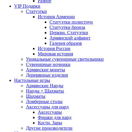
Разное
VIP Подарки
Статуэтки
История Армении
Статуэтки полистоун
Статуэтки бронза
Церкви. Статуэтки
Армянский алфавит
Галерея образов
История России
Мировая история
Уникальные сувенирные светильники
Сувенирные ночники
Армянские монеты
Деревянные изделия
Настольные игры
Армянские Нарды
Нарды + Шахматы
Шахматы
Ломберные столы
Аксессуары для нард
Аксессуары
Фишки для нард
Кости. Зары
Другие производители