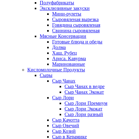
Полуфабрикаты
Эксклюзивные закуски
Мини-рулеты
Сыровяленая вырезка
Говядина сыровяленая
Свинина сыровяленая
Мясные Консервации
Готовые блюда и обеды
Долма
Хаш. Рубец
Ариса. Кавурма
Маринованные
Кисломолочные Продукты
Сыры
Сыр Чанах
Сыр Чанах в ведре
Сыр Чанах Экокат
Сыр Лори
Сыр Лори Премиум
Сыр Лори Экокат
Сыр Лори разный
Сыр Качотта
Сыр Овечий
Сыр Козий
Сыр в Керамике