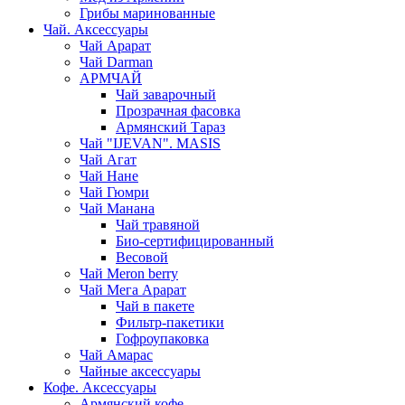
Грибы маринованные
Чай. Аксессуары
Чай Арарат
Чай Darman
АРМЧАЙ
Чай заварочный
Прозрачная фасовка
Армянский Тараз
Чай "IJEVAN". MASIS
Чай Агат
Чай Нане
Чай Гюмри
Чай Манана
Чай травяной
Био-сертифицированный
Весовой
Чай Meron berry
Чай Мега Арарат
Чай в пакете
Фильтр-пакетики
Гофроупаковка
Чай Амарас
Чайные аксессуары
Кофе. Аксессуары
Армянский кофе