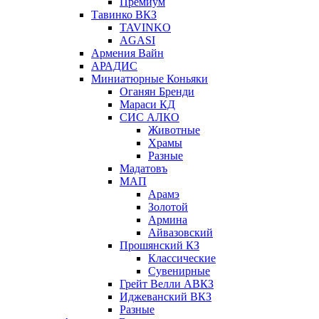
Премиум
Тавинко ВКЗ
TAVINKO
AGASI
Армения Вайн
АРАДИС
Миниатюрные Коньяки
Оганян Бренди
Мараси КД
СИС АЛКО
Животные
Храмы
Разные
Мадатовъ
МАП
Арамэ
Золотой
Армина
Айвазовский
Прошянский КЗ
Классические
Сувенирные
Грейт Велли АВКЗ
Иджеванский ВКЗ
Разные