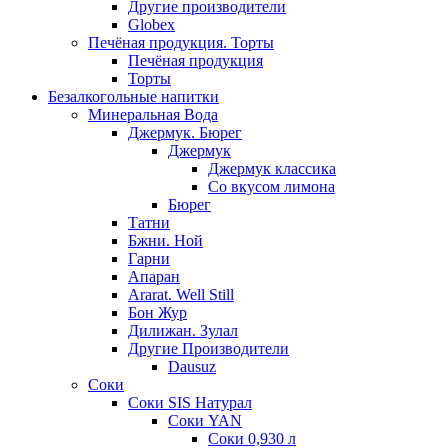
Другие производители
Globex
Печёная продукция. Торты
Печёная продукция
Торты
Безалкогольные напитки
Минеральная Вода
Джермук. Бюрег
Джермук
Джермук классика
Со вкусом лимона
Бюрег
Татни
Бжни. Ной
Гарни
Апаран
Ararat. Well Still
Бон Жур
Дилижан. Зулал
Другие Производители
Dausuz
Соки
Соки SIS Натурал
Соки YAN
Соки 0,930 л