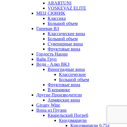
ARARTUNI
VOSKEVAZ ELITE
МЕЦ СЮНИК
Классика
Большой объем
Гиневан ВЗ
Классические вина
Большой объем
Сувенирные вина
Фруктовые вина
Гордость Нации
Вайк Груп
Веди - Алко ВКЗ
Виноградные вина
Классические
Большой объем
Фруктовые вина
В керамике
Другие Производители
Армянские вина
Givany Wine
Вина из Грузии
Кварельский Погреб
Киндзмараули
Киндзмараули 0,75л