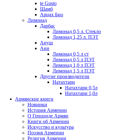
te Gusto
Шамб
Арцах Био
Лимонад
Дарбас
Лимонад 0,5 л. Стекло
Лимонад 1,25 л. ПЭТ
Ануш
Ани
Лимонад 0,5 л ст
Лимонад 0,5 л ПЭТ
Лимонад 1,0 л ПЭТ
Лимонад 1,5 л ПЭТ
Другие производители
Натахтари
Натахтари 0,5л
Натахтари 1,0л
Армянские книги
Новинки
История Армении
О Геноциде Армян
Книги об Армении
Иcкусство и культура
Поэзия Армении
Религия Армении