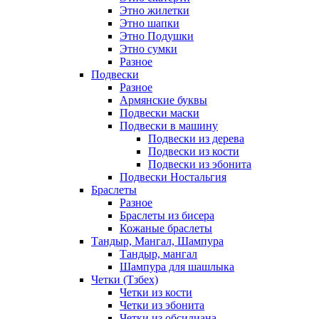
Этно жилетки
Этно шапки
Этно Подушки
Этно сумки
Разное
Подвески
Разное
Армянские буквы
Подвески маски
Подвески в машину
Подвески из дерева
Подвески из кости
Подвески из эбонита
Подвески Ностальгия
Браслеты
Разное
Браслеты из бисера
Кожаные браслеты
Тандыр, Мангал, Шампура
Тандыр, мангал
Шампура для шашлыка
Четки (Тзбех)
Четки из кости
Четки из эбонита
Четки из обсидиана