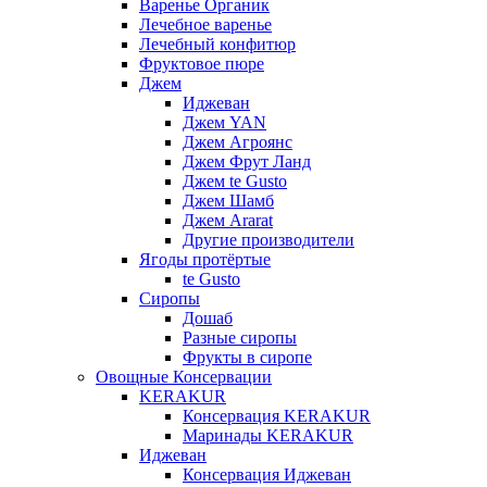
Варенье Органик
Лечебное варенье
Лечебный конфитюр
Фруктовое пюре
Джем
Иджеван
Джем YAN
Джем Агроянс
Джем Фрут Ланд
Джем te Gusto
Джем Шамб
Джем Ararat
Другие производители
Ягоды протёртые
te Gusto
Сиропы
Дошаб
Разные сиропы
Фрукты в сиропе
Овощные Консервации
KERAKUR
Консервация KERAKUR
Маринады KERAKUR
Иджеван
Консервация Иджеван