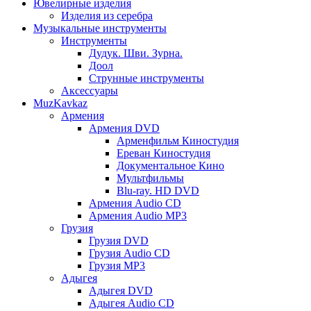
Ювелирные изделия
Изделия из серебра
Музыкальные инструменты
Инструменты
Дудук. Шви. Зурна.
Доол
Струнные инструменты
Аксессуары
MuzKavkaz
Армения
Армения DVD
Арменфильм Киностудия
Ереван Киностудия
Документальное Кино
Мультфильмы
Blu-ray. HD DVD
Армения Audio CD
Армения Audio MP3
Грузия
Грузия DVD
Грузия Audio CD
Грузия MP3
Адыгея
Адыгея DVD
Адыгея Audio CD