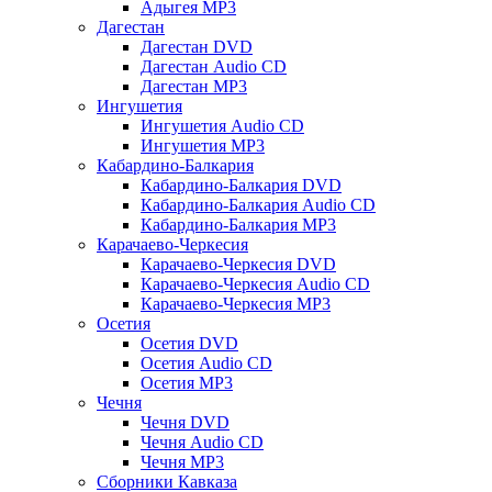
Адыгея MP3
Дагестан
Дагестан DVD
Дагестан Audio CD
Дагестан MP3
Ингушетия
Ингушетия Audio CD
Ингушетия MP3
Кабардино-Балкария
Кабардино-Балкария DVD
Кабардино-Балкария Audio CD
Кабардино-Балкария MP3
Карачаево-Черкесия
Карачаево-Черкесия DVD
Карачаево-Черкесия Audio CD
Карачаево-Черкесия MP3
Осетия
Осетия DVD
Осетия Audio CD
Осетия MP3
Чечня
Чечня DVD
Чечня Audio CD
Чечня MP3
Сборники Кавказа