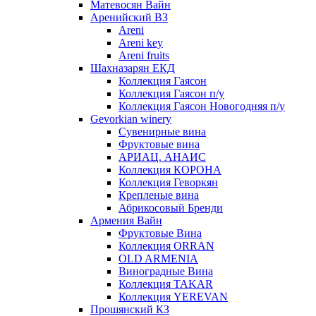
Матевосян Вайн
Аренийский ВЗ
Areni
Areni key
Areni fruits
Шахназарян ЕКД
Коллекция Гаясон
Коллекция Гаясон п/у
Коллекция Гаясон Новогодняя п/у
Gevorkian winery
Сувенирные вина
Фруктовые вина
АРИАЦ. АНАИС
Коллекция КОРОНА
Коллекция Геворкян
Крепленые вина
Абрикосовый Бренди
Армения Вайн
Фруктовые Вина
Коллекция ORRAN
OLD ARMENIA
Виноградные Вина
Коллекция TAKAR
Коллекция YEREVAN
Прошянский КЗ