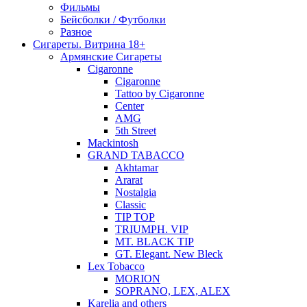
Фильмы
Бейсболки / Футболки
Разное
Сигареты. Витрина 18+
Армянские Сигареты
Cigaronne
Cigaronne
Tattoo by Cigaronne
Center
AMG
5th Street
Mackintosh
GRAND TABACCO
Akhtamar
Ararat
Nostalgia
Classic
TIP TOP
TRIUMPH. VIP
MT. BLACK TIP
GT. Elegant. New Bleck
Lex Tobacco
MORION
SOPRANO, LEX, ALEX
Karelia and others