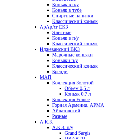
Коньяк в п/у
Коньяк в тубе
Спиртные напитки
Классический коньяк
АрАрАт ЕКЗ
Элитные
Коньяк в п/у
Классический коньяк
Иджеванский ВКЗ
Марочные коньяки
Коньяки п/у
Классический коньяк
Бренди
МАП
Коллекция Золотой
Объем 0,5 л
Коньяк 0,7 л
Коллекция France
Горная Армения. АРМА
Айвазовский
Разные
А.К.З.
А.К.З. п/у
Grand Sargis
URARTU