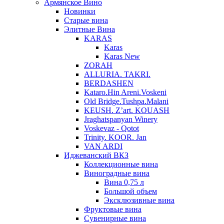
Армянское Вино
Новинки
Старые вина
Элитные Вина
KARAS
Karas
Karas New
ZORAH
ALLURIA. TAKRI.
BERDASHEN
Kataro.Hin Areni.Voskeni
Old Bridge.Tushpa.Malani
KEUSH. Z’art. KOUASH
Jraghatspanyan Winery
Voskevaz - Qotot
Trinity. KOOR. Jan
VAN ARDI
Иджеванский ВКЗ
Коллекционные вина
Виноградные вина
Вина 0,75 л
Большой объем
Эксклюзивные вина
Фруктовые вина
Cувенирные вина