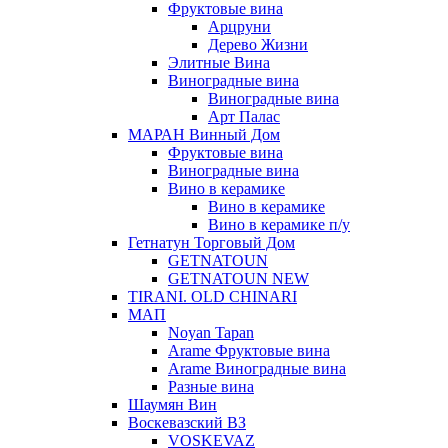
Фруктовые вина
Арцруни
Дерево Жизни
Элитные Вина
Виноградные вина
Виноградные вина
Арт Палас
МАРАН Винный Дом
Фруктовые вина
Виноградные вина
Вино в керамике
Вино в керамике
Вино в керамике п/у
Гетнатун Торговый Дом
GETNATOUN
GETNATOUN NEW
TIRANI. OLD CHINARI
МАП
Noyan Tapan
Arame Фруктовые вина
Arame Виноградные вина
Разные вина
Шаумян Вин
Воскевазский ВЗ
VOSKEVAZ