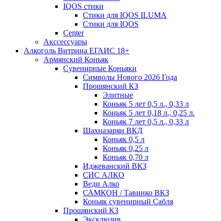
IQOS стики
Стики для IQOS ILUMA
Стики для IQOS
Сenter
Акссессуары
Алкоголь Витрина ЕГАИС 18+
Армянский Коньяк
Сувенирные Коньяки
Символы Нового 2026 Года
Прошянский КЗ
Элитные
Коньяк 5 лет 0,5 л., 0,33 л
Коньяк 5 лет 0,18 л., 0,25 л.
Коньяк 7 лет 0,5 л., 0,33 л
Шахназарян ВКД
Коньяк 0,5 л
Коньяк 0,25 л
Коньяк 0,70 л
Иджеванский ВКЗ
СИС АЛКО
Веди Алко
САМКОН / Тавинко ВКЗ
Коньяк сувенирный Сабля
Прошянский КЗ
Эксклюзив