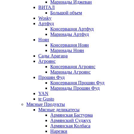
Маринады Иджеван
ВИТАЛ
Большой объем
Wosky
Артфуд
Консервация Артфуд
Маринады Артфуд
Ноян
Консервация Ноян
Маринады Ноян
Сады Арагаца
Агроянс
Консервация Агроянс
Маринады Агроянс
Прошян Фуд
Консервация Прошян Фуд
Маринады Прошян Фуд
YAN
te Gusto
Мясные Продукты
Мясные деликатесы
Армянская Бастурма
Армянский Суджух
Армянская Колбаса
Нарезки