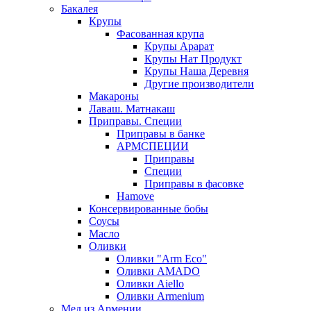
Бакалея
Крупы
Фасованная крупа
Крупы Арарат
Крупы Нат Продукт
Крупы Наша Деревня
Другие производители
Макароны
Лаваш. Матнакаш
Приправы. Специи
Приправы в банке
АРМСПЕЦИИ
Приправы
Специи
Приправы в фасовке
Hamove
Консервированные бобы
Соусы
Масло
Оливки
Оливки "Arm Eco"
Оливки AMADO
Оливки Aiello
Оливки Armenium
Мед из Армении