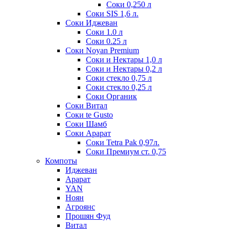
Соки 0,250 л
Соки SIS 1,6 л.
Соки Иджеван
Соки 1.0 л
Соки 0.25 л
Соки Noyan Premium
Соки и Нектары 1,0 л
Соки и Нектары 0,2 л
Соки стекло 0,75 л
Соки стекло 0,25 л
Соки Органик
Соки Витал
Соки te Gusto
Соки Шамб
Соки Арарат
Соки Tetra Pak 0,97л.
Соки Премиум ст. 0,75
Компоты
Иджеван
Арарат
YAN
Ноян
Агроянс
Прошян Фуд
Витал