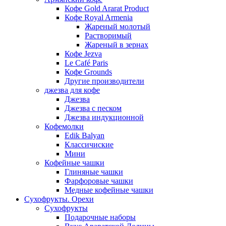
Кофе Gold Ararat Product
Кофе Royal Armenia
Жареный молотый
Растворимый
Жареный в зернах
Кофе Jezva
Le Café Paris
Кофе Grounds
Другие производители
джезва для кофе
Джезва
Джезва с песком
Джезва индукционной
Кофемолки
Edik Balyan
Классичиские
Мини
Кофейные чашки
Глиняные чашки
Фарфоровые чашки
Медные кофейные чашки
Сухофрукты. Орехи
Сухофрукты
Подарочные наборы