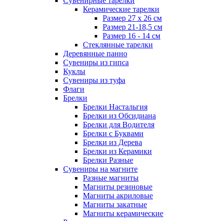
Сувенирные тарелки
Керамические тарелки
Размер 27 х 26 см
Размер 21-18,5 см
Размер 16 - 14 см
Стеклянные тарелки
Деревянные панно
Сувениры из гипса
Куклы
Сувениры из туфа
Флаги
Брелки
Брелки Настальгия
Брелки из Обсидиана
Брелки для Водителя
Брелки с Буквами
Брелки из Дерева
Брелки из Керамики
Брелки Разные
Сувениры на магните
Разные магниты
Магниты резиновые
Магниты акриловые
Магниты закатные
Магниты керамические