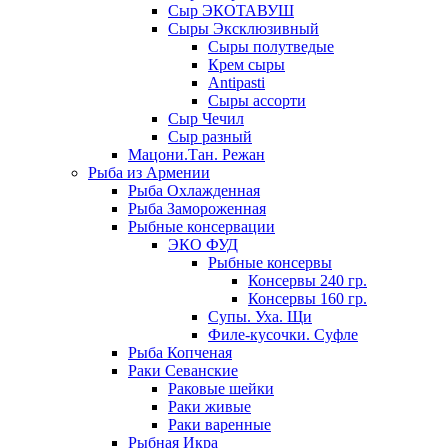
Сыр ЭКОТАВУШ
Сыры Эксклюзивный
Сыры полутведые
Крем сыры
Antipasti
Сыры ассорти
Сыр Чечил
Сыр разный
Мацони.Тан. Режан
Рыба из Армении
Рыба Охлажденная
Рыба Замороженная
Рыбные консервации
ЭКО ФУД
Рыбные консервы
Консервы 240 гр.
Консервы 160 гр.
Супы. Уха. Щи
Филе-кусочки. Суфле
Рыба Копченая
Раки Севанские
Раковые шейки
Раки живые
Раки варенные
Рыбная Икра