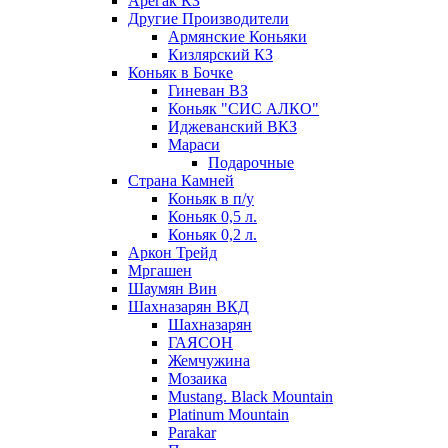
Арегак КЗ
Другие Производители
Армянские Коньяки
Кизлярский КЗ
Коньяк в Бочке
Гиневан ВЗ
Коньяк "СИС АЛКО"
Иджеванский ВКЗ
Мараси
Подарочные
Страна Камней
Коньяк в п/у
Коньяк 0,5 л.
Коньяк 0,2 л.
Аркон Трейд
Мргашен
Шаумян Вин
Шахназарян ВКД
Шахназарян
ГАЯСОН
Жемчужина
Мозаика
Mustang. Black Mountain
Platinum Mountain
Parakar