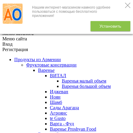
Нашим интернет-магазином намного удобнее
+7 (495) 646-888-1
пользоваться с помощью бесплатного
приложения!
В корзине
0
товаров
Установить
x
Меню каталога
Меню сайта
Вход
Регистрация
Продукты из Армении
Фруктовые консервации
Варенье
ВИТАЛ
Варенья малый объем
Варенья большой объем
Иджеван
Ноян
Шамб
Сады Арагаца
Агроянс
te Gusto
Варга - Фуд
Варенье Proshyan Food