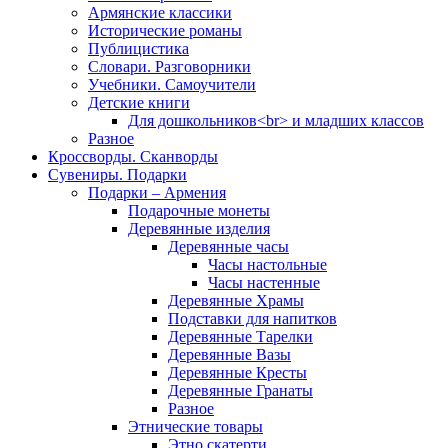
Армянские классики
Исторические романы
Публицистика
Словари. Разговорники
Учебники. Самоучители
Детские книги
Для дошкольников<br> и младших классов
Разное
Кроссворды. Сканворды
Сувениры. Подарки
Подарки – Армения
Подарочные монеты
Деревянные изделия
Деревянные часы
Часы настольные
Часы настенные
Деревянные Храмы
Подставки для напитков
Деревянные Тарелки
Деревянные Вазы
Деревянные Кресты
Деревянные Гранаты
Разное
Этнические товары
Этно скатерти