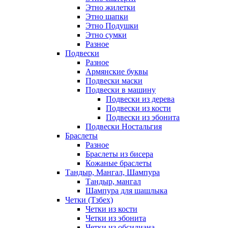
Этно жилетки
Этно шапки
Этно Подушки
Этно сумки
Разное
Подвески
Разное
Армянские буквы
Подвески маски
Подвески в машину
Подвески из дерева
Подвески из кости
Подвески из эбонита
Подвески Ностальгия
Браслеты
Разное
Браслеты из бисера
Кожаные браслеты
Тандыр, Мангал, Шампура
Тандыр, мангал
Шампура для шашлыка
Четки (Тзбех)
Четки из кости
Четки из эбонита
Четки из обсидиана