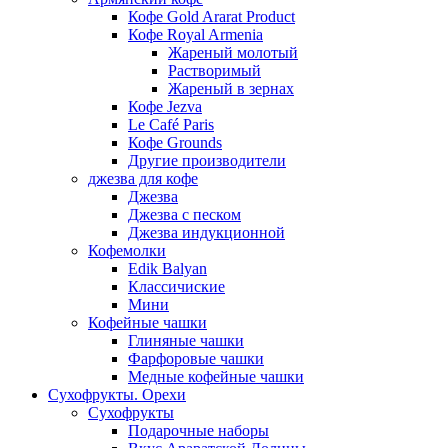
Кофе Gold Ararat Product
Кофе Royal Armenia
Жареный молотый
Растворимый
Жареный в зернах
Кофе Jezva
Le Café Paris
Кофе Grounds
Другие производители
джезва для кофе
Джезва
Джезва с песком
Джезва индукционной
Кофемолки
Edik Balyan
Классичиские
Мини
Кофейные чашки
Глиняные чашки
Фарфоровые чашки
Медные кофейные чашки
Сухофрукты. Орехи
Сухофрукты
Подарочные наборы