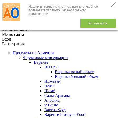
Нашим интернет-магазином намного удобнее
+7 (495) 646-888-1
пользоваться с помощью бесплатного
приложения!
В корзине
0
товаров
Установить
x
Меню каталога
Меню сайта
Вход
Регистрация
Продукты из Армении
Фруктовые консервации
Варенье
ВИТАЛ
Варенья малый объем
Варенья большой объем
Иджеван
Ноян
Шамб
Сады Арагаца
Агроянс
te Gusto
Варга - Фуд
Варенье Proshyan Food