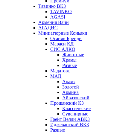
Премиум
Тавинко ВКЗ
TAVINKO
AGASI
Армения Вайн
АРАДИС
Миниатюрные Коньяки
Оганян Бренди
Мараси КД
СИС АЛКО
Животные
Храмы
Разные
Мадатовъ
МАП
Арамэ
Золотой
Армина
Айвазовский
Прошянский КЗ
Классические
Сувенирные
Грейт Велли АВКЗ
Иджеванский ВКЗ
Разные