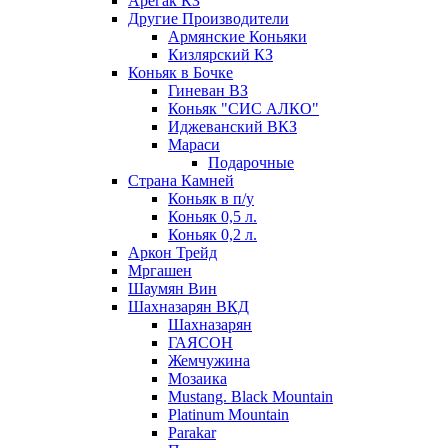
Арегак КЗ
Другие Производители
Армянские Коньяки
Кизлярский КЗ
Коньяк в Бочке
Гиневан ВЗ
Коньяк "СИС АЛКО"
Иджеванский ВКЗ
Мараси
Подарочные
Страна Камней
Коньяк в п/у
Коньяк 0,5 л.
Коньяк 0,2 л.
Аркон Трейд
Мргашен
Шаумян Вин
Шахназарян ВКД
Шахназарян
ГАЯСОН
Жемчужина
Мозаика
Mustang. Black Mountain
Platinum Mountain
Parakar