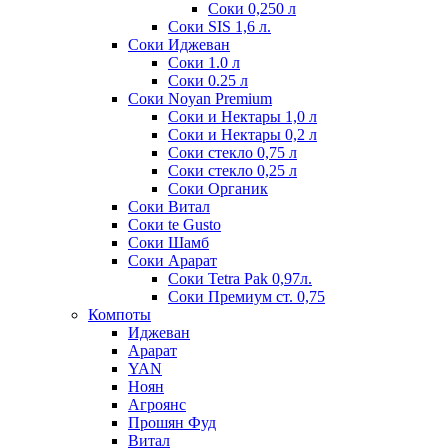
Соки 0,250 л
Соки SIS 1,6 л.
Соки Иджеван
Соки 1.0 л
Соки 0.25 л
Соки Noyan Premium
Соки и Нектары 1,0 л
Соки и Нектары 0,2 л
Соки стекло 0,75 л
Соки стекло 0,25 л
Соки Органик
Соки Витал
Соки te Gusto
Соки Шамб
Соки Арарат
Соки Tetra Pak 0,97л.
Соки Премиум ст. 0,75
Компоты
Иджеван
Арарат
YAN
Ноян
Агроянс
Прошян Фуд
Витал