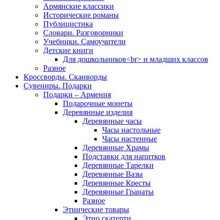
Армянские классики
Исторические романы
Публицистика
Словари. Разговорники
Учебники. Самоучители
Детские книги
Для дошкольников<br> и младших классов
Разное
Кроссворды. Сканворды
Сувениры. Подарки
Подарки – Армения
Подарочные монеты
Деревянные изделия
Деревянные часы
Часы настольные
Часы настенные
Деревянные Храмы
Подставки для напитков
Деревянные Тарелки
Деревянные Вазы
Деревянные Кресты
Деревянные Гранаты
Разное
Этнические товары
Этно скатерти