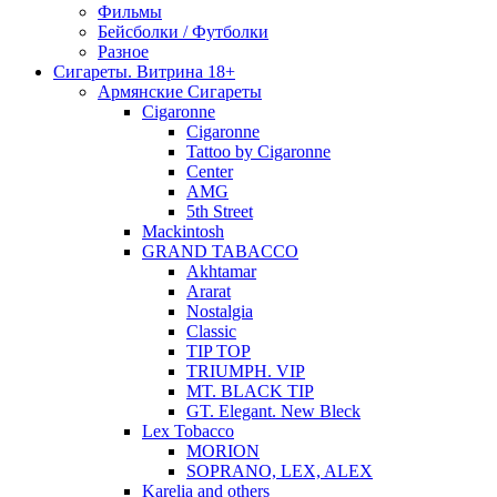
Фильмы
Бейсболки / Футболки
Разное
Сигареты. Витрина 18+
Армянские Сигареты
Cigaronne
Cigaronne
Tattoo by Cigaronne
Center
AMG
5th Street
Mackintosh
GRAND TABACCO
Akhtamar
Ararat
Nostalgia
Classic
TIP TOP
TRIUMPH. VIP
MT. BLACK TIP
GT. Elegant. New Bleck
Lex Tobacco
MORION
SOPRANO, LEX, ALEX
Karelia and others