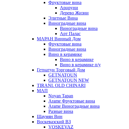
Фруктовые вина
Арцруни
Дерево Жизни
Элитные Вина
Виноградные вина
Виноградные вина
Арт Палас
МАРАН Винный Дом
Фруктовые вина
Виноградные вина
Вино в керамике
Вино в керамике
Вино в керамике п/у
Гетнатун Торговый Дом
GETNATOUN
GETNATOUN NEW
TIRANI. OLD CHINARI
МАП
Noyan Tapan
Arame Фруктовые вина
Arame Виноградные вина
Разные вина
Шаумян Вин
Воскевазский ВЗ
VOSKEVAZ