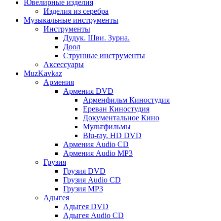
Ювелирные изделия
Изделия из серебра
Музыкальные инструменты
Инструменты
Дудук. Шви. Зурна.
Доол
Струнные инструменты
Аксессуары
MuzKavkaz
Армения
Армения DVD
Арменфильм Киностудия
Ереван Киностудия
Документальное Кино
Мультфильмы
Blu-ray. HD DVD
Армения Audio CD
Армения Audio MP3
Грузия
Грузия DVD
Грузия Audio CD
Грузия MP3
Адыгея
Адыгея DVD
Адыгея Audio CD