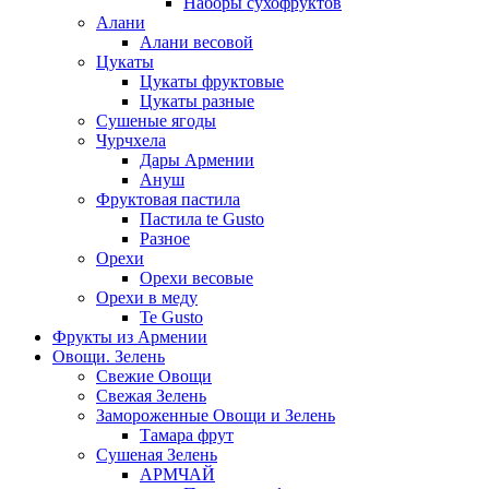
Наборы сухофруктов
Алани
Алани весовой
Цукаты
Цукаты фруктовые
Цукаты разные
Сушеные ягоды
Чурчхела
Дары Армении
Ануш
Фруктовая пастила
Пастила te Gusto
Разное
Орехи
Орехи весовые
Орехи в меду
Te Gusto
Фрукты из Армении
Овощи. Зелень
Свежие Овощи
Свежая Зелень
Замороженные Овощи и Зелень
Тамара фрут
Сушеная Зелень
АРМЧАЙ