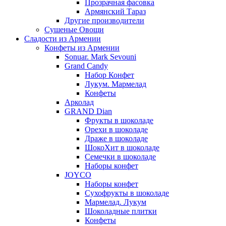
Прозрачная фасовка
Армянский Тараз
Другие производители
Сушеные Овощи
Сладости из Армении
Конфеты из Армении
Sonuar. Mark Sevouni
Grand Candy
Набор Конфет
Лукум. Мармелад
Конфеты
Арколад
GRAND Dian
Фрукты в шоколаде
Орехи в шоколаде
Драже в шоколаде
ШокоХит в шоколаде
Семечки в шоколаде
Наборы конфет
JOYCO
Наборы конфет
Сухофрукты в шоколаде
Мармелад. Лукум
Шоколадные плитки
Конфеты