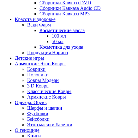
Сборники Кавказа DVD
Сборники Кавказа Audio CD
Сборники Кавказа MP3
Красота и здоровье
Ваки Фарм
Косметические масла
100 мл
50 мл
Косметика для ухода
Продукция Наринэ
Детские игры
Армянские Этно Ковры
Коврики
Половики
Ковры Модерн
3 D Ковры
Классические Ковры
Армянские Ковры
Одежда. Обувь
Шарфы и шапки
Футболки
Бейсболки
Этно масики балетки
О геноциде
Книги