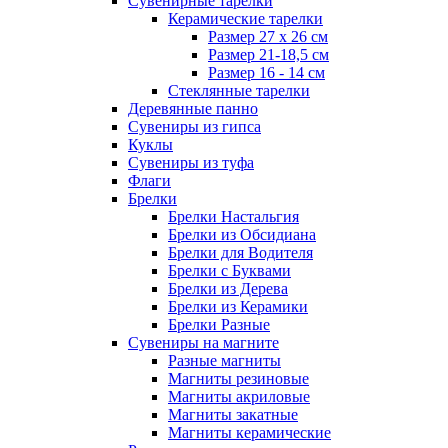
Сувенирные тарелки
Керамические тарелки
Размер 27 х 26 см
Размер 21-18,5 см
Размер 16 - 14 см
Стеклянные тарелки
Деревянные панно
Сувениры из гипса
Куклы
Сувениры из туфа
Флаги
Брелки
Брелки Настальгия
Брелки из Обсидиана
Брелки для Водителя
Брелки с Буквами
Брелки из Дерева
Брелки из Керамики
Брелки Разные
Сувениры на магните
Разные магниты
Магниты резиновые
Магниты акриловые
Магниты закатные
Магниты керамические