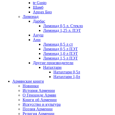
te Gusto
Шамб
Арцах Био
Лимонад
Дарбас
Лимонад 0,5 л. Стекло
Лимонад 1,25 л. ПЭТ
Ануш
Ани
Лимонад 0,5 л ст
Лимонад 0,5 л ПЭТ
Лимонад 1,0 л ПЭТ
Лимонад 1,5 л ПЭТ
Другие производители
Натахтари
Натахтари 0,5л
Натахтари 1,0л
Армянские книги
Новинки
История Армении
О Геноциде Армян
Книги об Армении
Иcкусство и культура
Поэзия Армении
Религия Армении