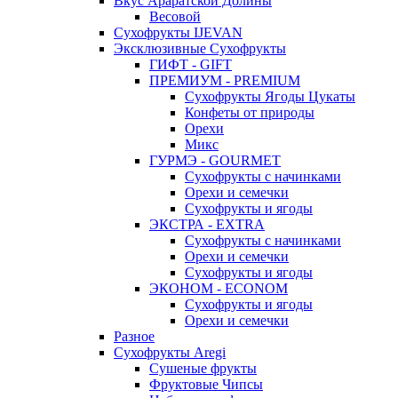
Вкус Араратской Долины
Весовой
Сухофрукты IJEVAN
Эксклюзивные Сухофрукты
ГИФТ - GIFT
ПРЕМИУМ - PREMIUM
Сухофрукты Ягоды Цукаты
Конфеты от природы
Орехи
Микс
ГУРМЭ - GOURMET
Сухофрукты с начинками
Орехи и семечки
Сухофрукты и ягоды
ЭКСТРА - EXTRA
Сухофрукты с начинками
Орехи и семечки
Сухофрукты и ягоды
ЭКОНОМ - ECONOM
Сухофрукты и ягоды
Орехи и семечки
Разное
Сухофрукты Aregi
Сушеные фрукты
Фруктовые Чипсы