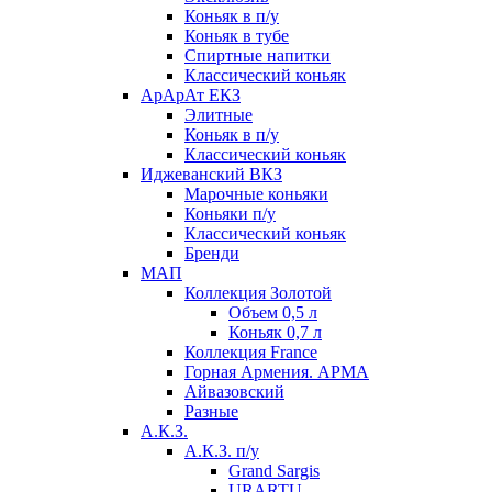
Коньяк в п/у
Коньяк в тубе
Спиртные напитки
Классический коньяк
АрАрАт ЕКЗ
Элитные
Коньяк в п/у
Классический коньяк
Иджеванский ВКЗ
Марочные коньяки
Коньяки п/у
Классический коньяк
Бренди
МАП
Коллекция Золотой
Объем 0,5 л
Коньяк 0,7 л
Коллекция France
Горная Армения. АРМА
Айвазовский
Разные
А.К.З.
А.К.З. п/у
Grand Sargis
URARTU