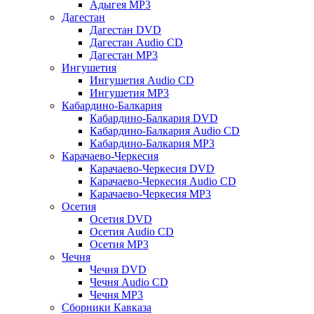
Адыгея MP3
Дагестан
Дагестан DVD
Дагестан Audio CD
Дагестан MP3
Ингушетия
Ингушетия Audio CD
Ингушетия MP3
Кабардино-Балкария
Кабардино-Балкария DVD
Кабардино-Балкария Audio CD
Кабардино-Балкария MP3
Карачаево-Черкесия
Карачаево-Черкесия DVD
Карачаево-Черкесия Audio CD
Карачаево-Черкесия MP3
Осетия
Осетия DVD
Осетия Audio CD
Осетия MP3
Чечня
Чечня DVD
Чечня Audio CD
Чечня MP3
Сборники Кавказа