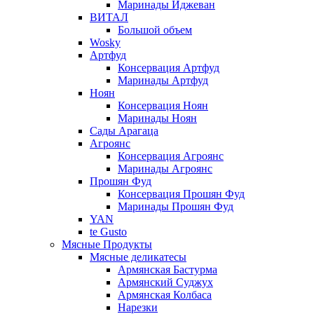
Маринады Иджеван
ВИТАЛ
Большой объем
Wosky
Артфуд
Консервация Артфуд
Маринады Артфуд
Ноян
Консервация Ноян
Маринады Ноян
Сады Арагаца
Агроянс
Консервация Агроянс
Маринады Агроянс
Прошян Фуд
Консервация Прошян Фуд
Маринады Прошян Фуд
YAN
te Gusto
Мясные Продукты
Мясные деликатесы
Армянская Бастурма
Армянский Суджух
Армянская Колбаса
Нарезки