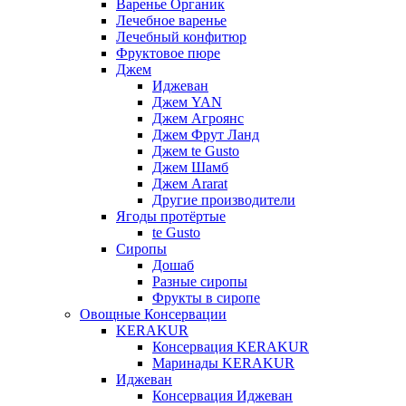
Варенье Органик
Лечебное варенье
Лечебный конфитюр
Фруктовое пюре
Джем
Иджеван
Джем YAN
Джем Агроянс
Джем Фрут Ланд
Джем te Gusto
Джем Шамб
Джем Ararat
Другие производители
Ягоды протёртые
te Gusto
Сиропы
Дошаб
Разные сиропы
Фрукты в сиропе
Овощные Консервации
KERAKUR
Консервация KERAKUR
Маринады KERAKUR
Иджеван
Консервация Иджеван