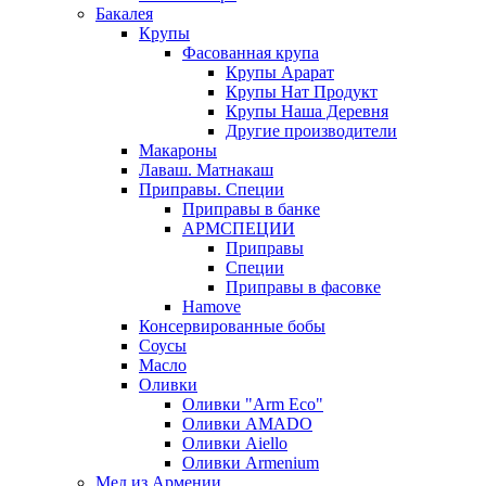
Бакалея
Крупы
Фасованная крупа
Крупы Арарат
Крупы Нат Продукт
Крупы Наша Деревня
Другие производители
Макароны
Лаваш. Матнакаш
Приправы. Специи
Приправы в банке
АРМСПЕЦИИ
Приправы
Специи
Приправы в фасовке
Hamove
Консервированные бобы
Соусы
Масло
Оливки
Оливки "Arm Eco"
Оливки AMADO
Оливки Aiello
Оливки Armenium
Мед из Армении