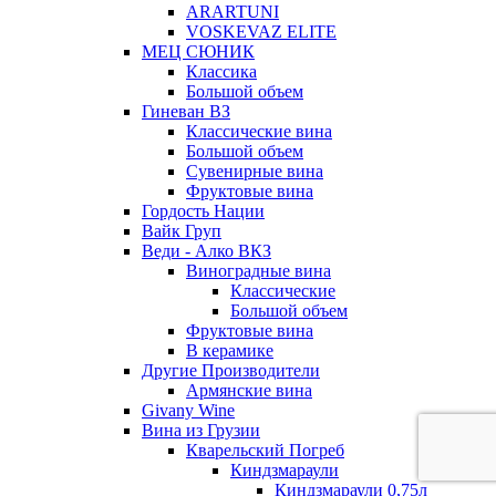
ARARTUNI
VOSKEVAZ ELITE
МЕЦ СЮНИК
Классика
Большой объем
Гиневан ВЗ
Классические вина
Большой объем
Сувенирные вина
Фруктовые вина
Гордость Нации
Вайк Груп
Веди - Алко ВКЗ
Виноградные вина
Классические
Большой объем
Фруктовые вина
В керамике
Другие Производители
Армянские вина
Givany Wine
Вина из Грузии
Кварельский Погреб
Киндзмараули
Киндзмараули 0,75л