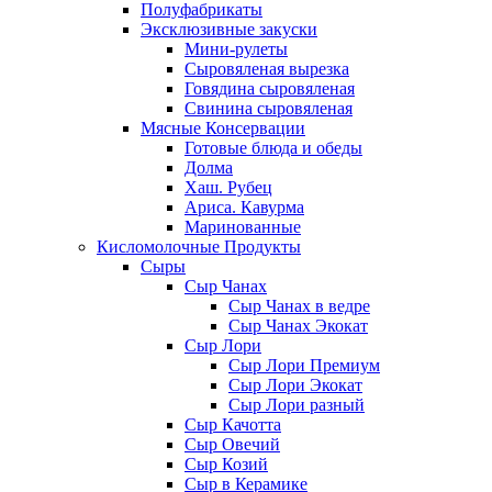
Полуфабрикаты
Эксклюзивные закуски
Мини-рулеты
Сыровяленая вырезка
Говядина сыровяленая
Свинина сыровяленая
Мясные Консервации
Готовые блюда и обеды
Долма
Хаш. Рубец
Ариса. Кавурма
Маринованные
Кисломолочные Продукты
Сыры
Сыр Чанах
Сыр Чанах в ведре
Сыр Чанах Экокат
Сыр Лори
Сыр Лори Премиум
Сыр Лори Экокат
Сыр Лори разный
Сыр Качотта
Сыр Овечий
Сыр Козий
Сыр в Керамике