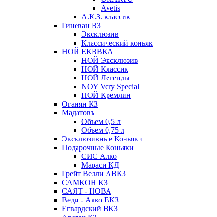
Avetis
А.К.З. классик
Гиневан ВЗ
Эксклюзив
Классический коньяк
НОЙ ЕКВВКА
НОЙ Эксклюзив
НОЙ Классик
НОЙ Легенды
NOY Very Speсial
НОЙ Кремлин
Оганян КЗ
Мадатовъ
Объем 0,5 л
Объем 0,75 л
Эксклюзивные Коньяки
Подарочные Коньяки
СИС Алко
Мараси КД
Грейт Велли АВКЗ
САМКОН КЗ
САЯТ - НОВА
Веди - Алко ВКЗ
Егвардский ВКЗ