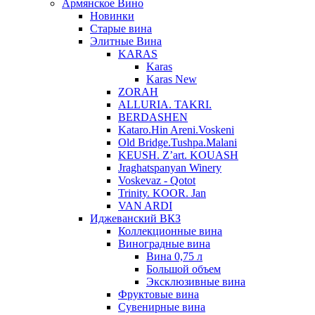
Армянское Вино
Новинки
Старые вина
Элитные Вина
KARAS
Karas
Karas New
ZORAH
ALLURIA. TAKRI.
BERDASHEN
Kataro.Hin Areni.Voskeni
Old Bridge.Tushpa.Malani
KEUSH. Z’art. KOUASH
Jraghatspanyan Winery
Voskevaz - Qotot
Trinity. KOOR. Jan
VAN ARDI
Иджеванский ВКЗ
Коллекционные вина
Виноградные вина
Вина 0,75 л
Большой объем
Эксклюзивные вина
Фруктовые вина
Cувенирные вина