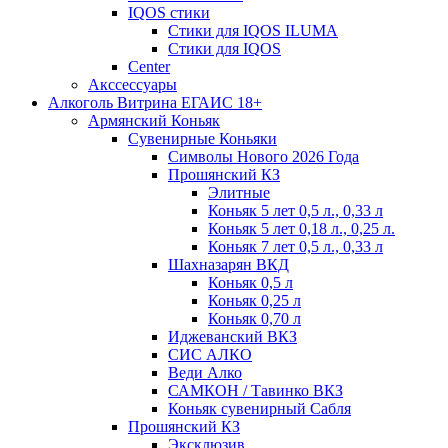
IQOS стики
Стики для IQOS ILUMA
Стики для IQOS
Сenter
Акссессуары
Алкоголь Витрина ЕГАИС 18+
Армянский Коньяк
Сувенирные Коньяки
Символы Нового 2026 Года
Прошянский КЗ
Элитные
Коньяк 5 лет 0,5 л., 0,33 л
Коньяк 5 лет 0,18 л., 0,25 л.
Коньяк 7 лет 0,5 л., 0,33 л
Шахназарян ВКД
Коньяк 0,5 л
Коньяк 0,25 л
Коньяк 0,70 л
Иджеванский ВКЗ
СИС АЛКО
Веди Алко
САМКОН / Тавинко ВКЗ
Коньяк сувенирный Сабля
Прошянский КЗ
Эксклюзив