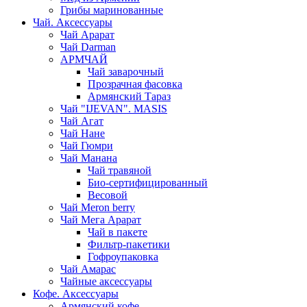
Грибы маринованные
Чай. Аксессуары
Чай Арарат
Чай Darman
АРМЧАЙ
Чай заварочный
Прозрачная фасовка
Армянский Тараз
Чай "IJEVAN". MASIS
Чай Агат
Чай Нане
Чай Гюмри
Чай Манана
Чай травяной
Био-сертифицированный
Весовой
Чай Meron berry
Чай Мега Арарат
Чай в пакете
Фильтр-пакетики
Гофроупаковка
Чай Амарас
Чайные аксессуары
Кофе. Аксессуары
Армянский кофе