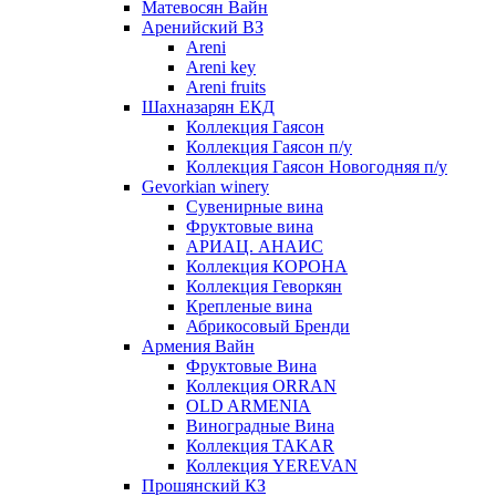
Матевосян Вайн
Аренийский ВЗ
Areni
Areni key
Areni fruits
Шахназарян ЕКД
Коллекция Гаясон
Коллекция Гаясон п/у
Коллекция Гаясон Новогодняя п/у
Gevorkian winery
Сувенирные вина
Фруктовые вина
АРИАЦ. АНАИС
Коллекция КОРОНА
Коллекция Геворкян
Крепленые вина
Абрикосовый Бренди
Армения Вайн
Фруктовые Вина
Коллекция ORRAN
OLD ARMENIA
Виноградные Вина
Коллекция TAKAR
Коллекция YEREVAN
Прошянский КЗ