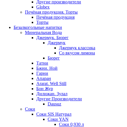
Другие производители
Globex
Печёная продукция. Торты
Печёная продукция
Торты
Безалкогольные напитки
Минеральная Вода
Джермук. Бюрег
Джермук
Джермук классика
Со вкусом лимона
Бюрег
Татни
Бжни. Ной
Гарни
Апаран
Ararat. Well Still
Бон Жур
Дилижан. Зулал
Другие Производители
Dausuz
Соки
Соки SIS Натурал
Соки YAN
Соки 0,930 л