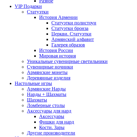
Разное
VIP Подарки
Статуэтки
История Армении
Статуэтки полистоун
Статуэтки бронза
Церкви. Статуэтки
Армянский алфавит
Галерея образов
История России
Мировая история
Уникальные сувенирные светильники
Сувенирные ночники
Армянские монеты
Деревянные изделия
Настольные игры
Армянские Нарды
Нарды + Шахматы
Шахматы
Ломберные столы
Аксессуары для нард
Аксессуары
Фишки для нард
Кости. Зары
Другие производители