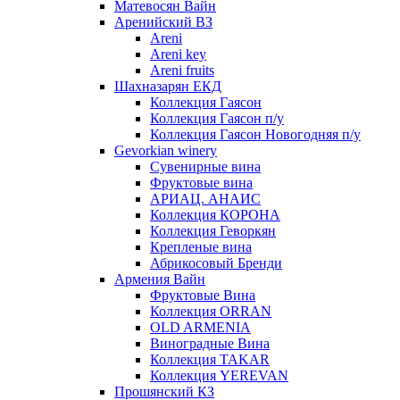
Матевосян Вайн
Аренийский ВЗ
Areni
Areni key
Areni fruits
Шахназарян ЕКД
Коллекция Гаясон
Коллекция Гаясон п/у
Коллекция Гаясон Новогодняя п/у
Gevorkian winery
Сувенирные вина
Фруктовые вина
АРИАЦ. АНАИС
Коллекция КОРОНА
Коллекция Геворкян
Крепленые вина
Абрикосовый Бренди
Армения Вайн
Фруктовые Вина
Коллекция ORRAN
OLD ARMENIA
Виноградные Вина
Коллекция TAKAR
Коллекция YEREVAN
Прошянский КЗ