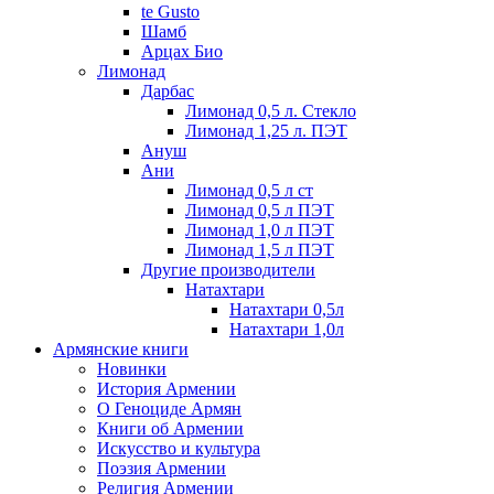
te Gusto
Шамб
Арцах Био
Лимонад
Дарбас
Лимонад 0,5 л. Стекло
Лимонад 1,25 л. ПЭТ
Ануш
Ани
Лимонад 0,5 л ст
Лимонад 0,5 л ПЭТ
Лимонад 1,0 л ПЭТ
Лимонад 1,5 л ПЭТ
Другие производители
Натахтари
Натахтари 0,5л
Натахтари 1,0л
Армянские книги
Новинки
История Армении
О Геноциде Армян
Книги об Армении
Иcкусство и культура
Поэзия Армении
Религия Армении