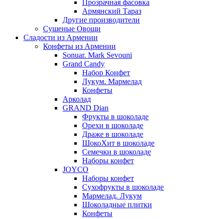
Прозрачная фасовка
Армянский Тараз
Другие производители
Сушеные Овощи
Сладости из Армении
Конфеты из Армении
Sonuar. Mark Sevouni
Grand Candy
Набор Конфет
Лукум. Мармелад
Конфеты
Арколад
GRAND Dian
Фрукты в шоколаде
Орехи в шоколаде
Драже в шоколаде
ШокоХит в шоколаде
Семечки в шоколаде
Наборы конфет
JOYCO
Наборы конфет
Сухофрукты в шоколаде
Мармелад. Лукум
Шоколадные плитки
Конфеты