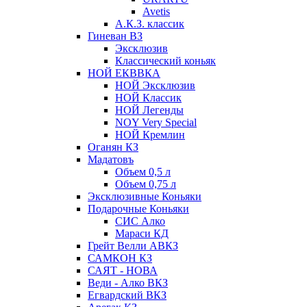
Avetis
А.К.З. классик
Гиневан ВЗ
Эксклюзив
Классический коньяк
НОЙ ЕКВВКА
НОЙ Эксклюзив
НОЙ Классик
НОЙ Легенды
NOY Very Speсial
НОЙ Кремлин
Оганян КЗ
Мадатовъ
Объем 0,5 л
Объем 0,75 л
Эксклюзивные Коньяки
Подарочные Коньяки
СИС Алко
Мараси КД
Грейт Велли АВКЗ
САМКОН КЗ
САЯТ - НОВА
Веди - Алко ВКЗ
Егвардский ВКЗ