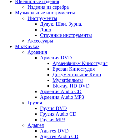
Ювелирные изделия
Изделия из серебра
Музыкальные инструменты
Инструменты
Дудук. Шви. Зурна.
Доол
Струнные инструменты
Аксессуары
MuzKavkaz
Армения
Армения DVD
Арменфильм Киностудия
Ереван Киностудия
Документальное Кино
Мультфильмы
Blu-ray. HD DVD
Армения Audio CD
Армения Audio MP3
Грузия
Грузия DVD
Грузия Audio CD
Грузия MP3
Адыгея
Адыгея DVD
Адыгея Audio CD