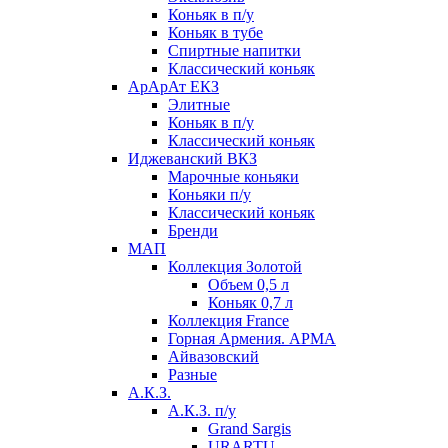
Коньяк в п/у
Коньяк в тубе
Спиртные напитки
Классический коньяк
АрАрАт ЕКЗ
Элитные
Коньяк в п/у
Классический коньяк
Иджеванский ВКЗ
Марочные коньяки
Коньяки п/у
Классический коньяк
Бренди
МАП
Коллекция Золотой
Объем 0,5 л
Коньяк 0,7 л
Коллекция France
Горная Армения. АРМА
Айвазовский
Разные
А.К.З.
А.К.З. п/у
Grand Sargis
URARTU