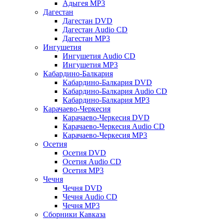
Адыгея MP3
Дагестан
Дагестан DVD
Дагестан Audio CD
Дагестан MP3
Ингушетия
Ингушетия Audio CD
Ингушетия MP3
Кабардино-Балкария
Кабардино-Балкария DVD
Кабардино-Балкария Audio CD
Кабардино-Балкария MP3
Карачаево-Черкесия
Карачаево-Черкесия DVD
Карачаево-Черкесия Audio CD
Карачаево-Черкесия MP3
Осетия
Осетия DVD
Осетия Audio CD
Осетия MP3
Чечня
Чечня DVD
Чечня Audio CD
Чечня MP3
Сборники Кавказа