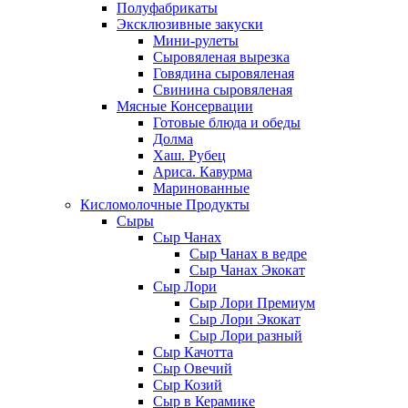
Полуфабрикаты
Эксклюзивные закуски
Мини-рулеты
Сыровяленая вырезка
Говядина сыровяленая
Свинина сыровяленая
Мясные Консервации
Готовые блюда и обеды
Долма
Хаш. Рубец
Ариса. Кавурма
Маринованные
Кисломолочные Продукты
Сыры
Сыр Чанах
Сыр Чанах в ведре
Сыр Чанах Экокат
Сыр Лори
Сыр Лори Премиум
Сыр Лори Экокат
Сыр Лори разный
Сыр Качотта
Сыр Овечий
Сыр Козий
Сыр в Керамике