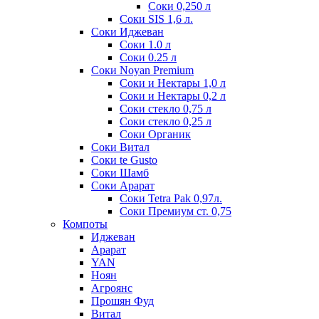
Соки 0,250 л
Соки SIS 1,6 л.
Соки Иджеван
Соки 1.0 л
Соки 0.25 л
Соки Noyan Premium
Соки и Нектары 1,0 л
Соки и Нектары 0,2 л
Соки стекло 0,75 л
Соки стекло 0,25 л
Соки Органик
Соки Витал
Соки te Gusto
Соки Шамб
Соки Арарат
Соки Tetra Pak 0,97л.
Соки Премиум ст. 0,75
Компоты
Иджеван
Арарат
YAN
Ноян
Агроянс
Прошян Фуд
Витал