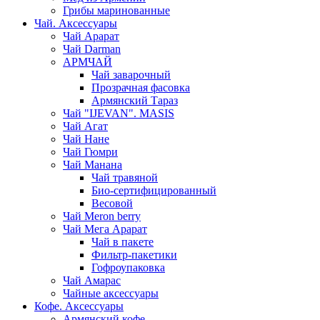
Грибы маринованные
Чай. Аксессуары
Чай Арарат
Чай Darman
АРМЧАЙ
Чай заварочный
Прозрачная фасовка
Армянский Тараз
Чай "IJEVAN". MASIS
Чай Агат
Чай Нане
Чай Гюмри
Чай Манана
Чай травяной
Био-сертифицированный
Весовой
Чай Meron berry
Чай Мега Арарат
Чай в пакете
Фильтр-пакетики
Гофроупаковка
Чай Амарас
Чайные аксессуары
Кофе. Аксессуары
Армянский кофе