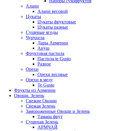
Наборы сухофруктов
Алани
Алани весовой
Цукаты
Цукаты фруктовые
Цукаты разные
Сушеные ягоды
Чурчхела
Дары Армении
Ануш
Фруктовая пастила
Пастила te Gusto
Разное
Орехи
Орехи весовые
Орехи в меду
Te Gusto
Фрукты из Армении
Овощи. Зелень
Свежие Овощи
Свежая Зелень
Замороженные Овощи и Зелень
Тамара фрут
Сушеная Зелень
АРМЧАЙ