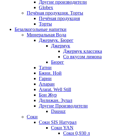
Другие производители
Globex
Печёная продукция. Торты
Печёная продукция
Торты
Безалкогольные напитки
Минеральная Вода
Джермук. Бюрег
Джермук
Джермук классика
Со вкусом лимона
Бюрег
Татни
Бжни. Ной
Гарни
Апаран
Ararat. Well Still
Бон Жур
Дилижан. Зулал
Другие Производители
Dausuz
Соки
Соки SIS Натурал
Соки YAN
Соки 0,930 л