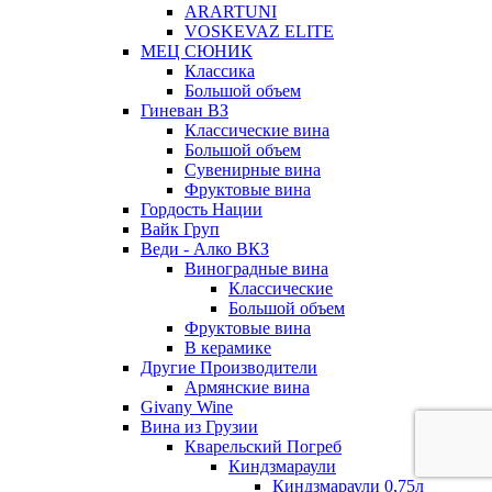
ARARTUNI
VOSKEVAZ ELITE
МЕЦ СЮНИК
Классика
Большой объем
Гиневан ВЗ
Классические вина
Большой объем
Сувенирные вина
Фруктовые вина
Гордость Нации
Вайк Груп
Веди - Алко ВКЗ
Виноградные вина
Классические
Большой объем
Фруктовые вина
В керамике
Другие Производители
Армянские вина
Givany Wine
Вина из Грузии
Кварельский Погреб
Киндзмараули
Киндзмараули 0,75л