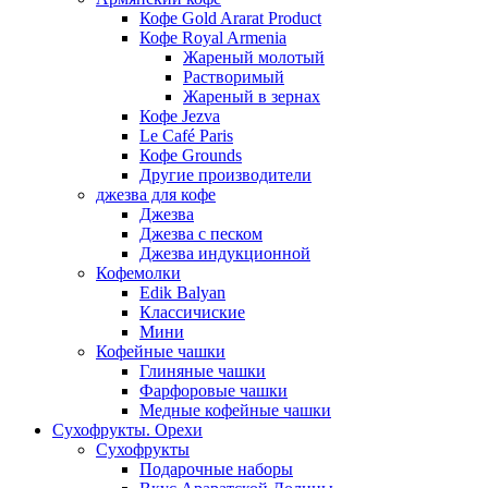
Кофе Gold Ararat Product
Кофе Royal Armenia
Жареный молотый
Растворимый
Жареный в зернах
Кофе Jezva
Le Café Paris
Кофе Grounds
Другие производители
джезва для кофе
Джезва
Джезва с песком
Джезва индукционной
Кофемолки
Edik Balyan
Классичиские
Мини
Кофейные чашки
Глиняные чашки
Фарфоровые чашки
Медные кофейные чашки
Сухофрукты. Орехи
Сухофрукты
Подарочные наборы