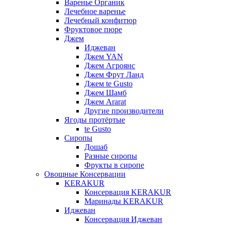
Варенье Органик
Лечебное варенье
Лечебный конфитюр
Фруктовое пюре
Джем
Иджеван
Джем YAN
Джем Агроянс
Джем Фрут Ланд
Джем te Gusto
Джем Шамб
Джем Ararat
Другие производители
Ягоды протёртые
te Gusto
Сиропы
Дошаб
Разные сиропы
Фрукты в сиропе
Овощные Консервации
KERAKUR
Консервация KERAKUR
Маринады KERAKUR
Иджеван
Консервация Иджеван