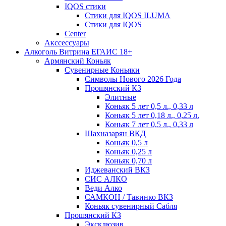
IQOS стики
Стики для IQOS ILUMA
Стики для IQOS
Сenter
Акссессуары
Алкоголь Витрина ЕГАИС 18+
Армянский Коньяк
Сувенирные Коньяки
Символы Нового 2026 Года
Прошянский КЗ
Элитные
Коньяк 5 лет 0,5 л., 0,33 л
Коньяк 5 лет 0,18 л., 0,25 л.
Коньяк 7 лет 0,5 л., 0,33 л
Шахназарян ВКД
Коньяк 0,5 л
Коньяк 0,25 л
Коньяк 0,70 л
Иджеванский ВКЗ
СИС АЛКО
Веди Алко
САМКОН / Тавинко ВКЗ
Коньяк сувенирный Сабля
Прошянский КЗ
Эксклюзив