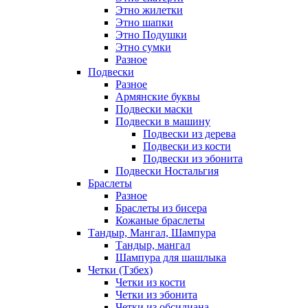
Этно жилетки
Этно шапки
Этно Подушки
Этно сумки
Разное
Подвески
Разное
Армянские буквы
Подвески маски
Подвески в машину
Подвески из дерева
Подвески из кости
Подвески из эбонита
Подвески Ностальгия
Браслеты
Разное
Браслеты из бисера
Кожаные браслеты
Тандыр, Мангал, Шампура
Тандыр, мангал
Шампура для шашлыка
Четки (Тзбех)
Четки из кости
Четки из эбонита
Четки из обсидиана