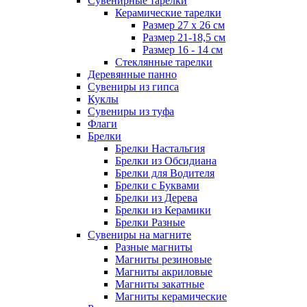
Сувенирные тарелки
Керамические тарелки
Размер 27 х 26 см
Размер 21-18,5 см
Размер 16 - 14 см
Стеклянные тарелки
Деревянные панно
Сувениры из гипса
Куклы
Сувениры из туфа
Флаги
Брелки
Брелки Настальгия
Брелки из Обсидиана
Брелки для Водителя
Брелки с Буквами
Брелки из Дерева
Брелки из Керамики
Брелки Разные
Сувениры на магните
Разные магниты
Магниты резиновые
Магниты акриловые
Магниты закатные
Магниты керамические