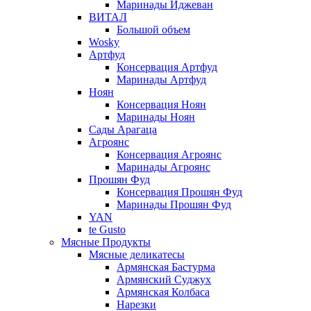
Маринады Иджеван
ВИТАЛ
Большой объем
Wosky
Артфуд
Консервация Артфуд
Маринады Артфуд
Ноян
Консервация Ноян
Маринады Ноян
Сады Арагаца
Агроянс
Консервация Агроянс
Маринады Агроянс
Прошян Фуд
Консервация Прошян Фуд
Маринады Прошян Фуд
YAN
te Gusto
Мясные Продукты
Мясные деликатесы
Армянская Бастурма
Армянский Суджух
Армянская Колбаса
Нарезки