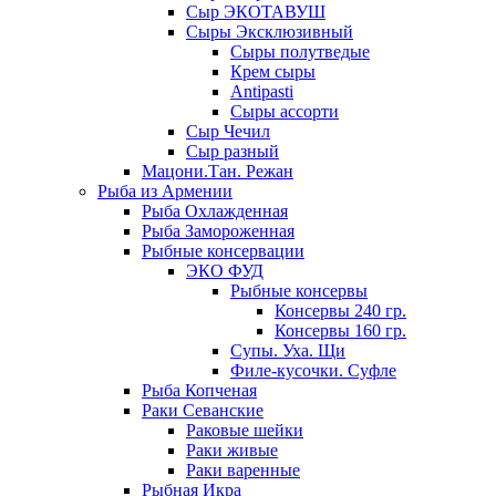
Сыр ЭКОТАВУШ
Сыры Эксклюзивный
Сыры полутведые
Крем сыры
Antipasti
Сыры ассорти
Сыр Чечил
Сыр разный
Мацони.Тан. Режан
Рыба из Армении
Рыба Охлажденная
Рыба Замороженная
Рыбные консервации
ЭКО ФУД
Рыбные консервы
Консервы 240 гр.
Консервы 160 гр.
Супы. Уха. Щи
Филе-кусочки. Суфле
Рыба Копченая
Раки Севанские
Раковые шейки
Раки живые
Раки варенные
Рыбная Икра