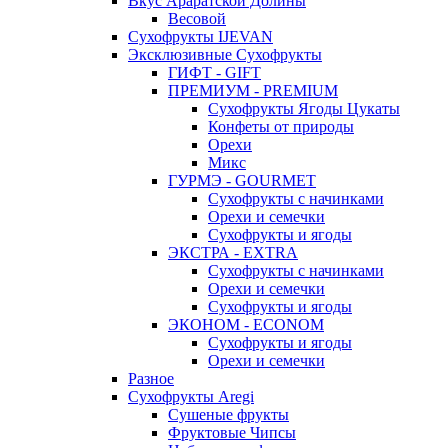
Вкус Араратской Долины
Весовой
Сухофрукты IJEVAN
Эксклюзивные Сухофрукты
ГИФТ - GIFT
ПРЕМИУМ - PREMIUM
Сухофрукты Ягоды Цукаты
Конфеты от природы
Орехи
Микс
ГУРМЭ - GOURMET
Сухофрукты с начинками
Орехи и семечки
Сухофрукты и ягоды
ЭКСТРА - EXTRA
Сухофрукты с начинками
Орехи и семечки
Сухофрукты и ягоды
ЭКОНОМ - ECONOM
Сухофрукты и ягоды
Орехи и семечки
Разное
Сухофрукты Aregi
Сушеные фрукты
Фруктовые Чипсы