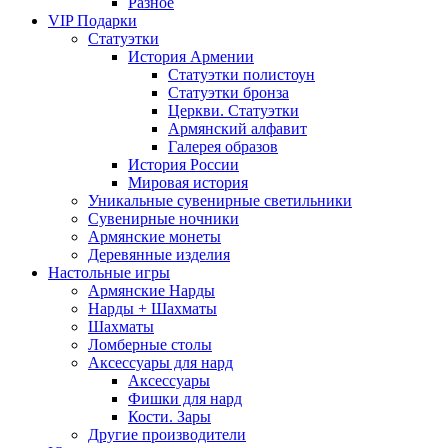
Разное
VIP Подарки
Статуэтки
История Армении
Статуэтки полистоун
Статуэтки бронза
Церкви. Статуэтки
Армянский алфавит
Галерея образов
История России
Мировая история
Уникальные сувенирные светильники
Сувенирные ночники
Армянские монеты
Деревянные изделия
Настольные игры
Армянские Нарды
Нарды + Шахматы
Шахматы
Ломберные столы
Аксессуары для нард
Аксессуары
Фишки для нард
Кости. Зары
Другие производители