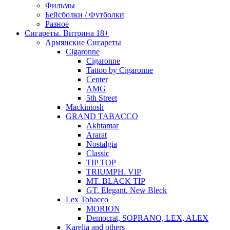
Фильмы
Бейсболки / Футболки
Разное
Сигареты. Витрина 18+
Армянские Сигареты
Cigaronne
Cigaronne
Tattoo by Cigaronne
Center
AMG
5th Street
Mackintosh
GRAND TABACCO
Akhtamar
Ararat
Nostalgia
Classic
TIP TOP
TRIUMPH. VIP
MT. BLACK TIP
GT. Elegant. New Bleck
Lex Tobacco
MORION
Democrat, SOPRANO, LEX, ALEX
Karelia and others