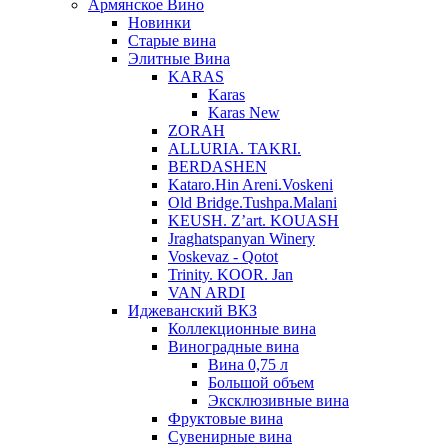
Армянское Вино
Новинки
Старые вина
Элитные Вина
KARAS
Karas
Karas New
ZORAH
ALLURIA. TAKRI.
BERDASHEN
Kataro.Hin Areni.Voskeni
Old Bridge.Tushpa.Malani
KEUSH. Z’art. KOUASH
Jraghatspanyan Winery
Voskevaz - Qotot
Trinity. KOOR. Jan
VAN ARDI
Иджеванский ВКЗ
Коллекционные вина
Виноградные вина
Вина 0,75 л
Большой объем
Эксклюзивные вина
Фруктовые вина
Cувенирные вина