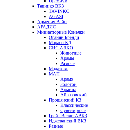
Премиум
Тавинко ВКЗ
TAVINKO
AGASI
Армения Вайн
АРАДИС
Миниатюрные Коньяки
Оганян Бренди
Мараси КД
СИС АЛКО
Животные
Храмы
Разные
Мадатовъ
МАП
Арамэ
Золотой
Армина
Айвазовский
Прошянский КЗ
Классические
Сувенирные
Грейт Велли АВКЗ
Иджеванский ВКЗ
Разные