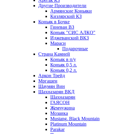
Арегак КЗ
Другие Производители
Армянские Коньяки
Кизлярский КЗ
Коньяк в Бочке
Гиневан ВЗ
Коньяк "СИС АЛКО"
Иджеванский ВКЗ
Мараси
Подарочные
Страна Камней
Коньяк в п/у
Коньяк 0,5 л.
Коньяк 0,2 л.
Аркон Трейд
Мргашен
Шаумян Вин
Шахназарян ВКД
Шахназарян
ГАЯСОН
Жемчужина
Мозаика
Mustang. Black Mountain
Platinum Mountain
Parakar