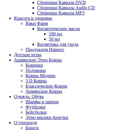
Сборники Кавказа DVD
Сборники Кавказа Audio CD
Сборники Кавказа MP3
Красота и здоровье
Ваки Фарм
Косметические масла
100 мл
50 мл
Косметика для ухода
Продукция Наринэ
Детские игры
Армянские Этно Ковры
Коврики
Половики
Ковры Модерн
3 D Ковры
Классические Ковры
Армянские Ковры
Одежда. Обувь
Шарфы и шапки
Футболки
Бейсболки
Этно масики балетки
О геноциде
Книги