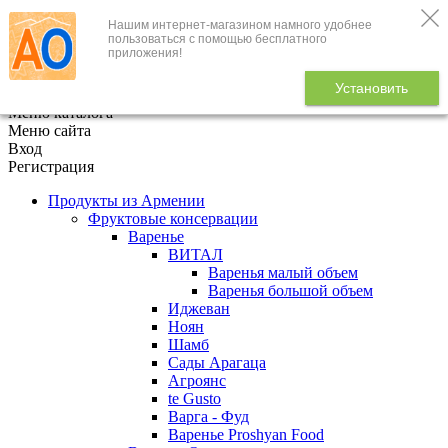
Нашим интернет-магазином намного удобнее
+7 (495) 646-888-1
пользоваться с помощью бесплатного
приложения!
В корзине
0
товаров
Установить
x
Меню каталога
Меню сайта
Вход
Регистрация
Продукты из Армении
Фруктовые консервации
Варенье
ВИТАЛ
Варенья малый объем
Варенья большой объем
Иджеван
Ноян
Шамб
Сады Арагаца
Агроянс
te Gusto
Варга - Фуд
Варенье Proshyan Food