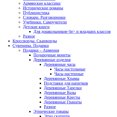
Армянские классики
Исторические романы
Публицистика
Словари. Разговорники
Учебники. Самоучители
Детские книги
Для дошкольников<br> и младших классов
Разное
Кроссворды. Сканворды
Сувениры. Подарки
Подарки – Армения
Подарочные монеты
Деревянные изделия
Деревянные часы
Часы настольные
Часы настенные
Деревянные Храмы
Подставки для напитков
Деревянные Тарелки
Деревянные Вазы
Деревянные Кресты
Деревянные Гранаты
Разное
Этнические товары
Этно скатерти