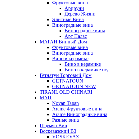
Фруктовые вина
Арцруни
Дерево Жизни
Элитные Вина
Виноградные вина
Виноградные вина
Арт Палас
МАРАН Винный Дом
Фруктовые вина
Виноградные вина
Вино в керамике
Вино в керамике
Вино в керамике п/у
Гетнатун Торговый Дом
GETNATOUN
GETNATOUN NEW
TIRANI. OLD CHINARI
МАП
Noyan Tapan
Arame Фруктовые вина
Arame Виноградные вина
Разные вина
Шаумян Вин
Воскевазский ВЗ
VOSKEVAZ