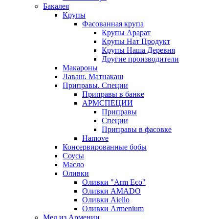
Бакалея
Крупы
Фасованная крупа
Крупы Арарат
Крупы Нат Продукт
Крупы Наша Деревня
Другие производители
Макароны
Лаваш. Матнакаш
Приправы. Специи
Приправы в банке
АРМСПЕЦИИ
Приправы
Специи
Приправы в фасовке
Hamove
Консервированные бобы
Соусы
Масло
Оливки
Оливки "Arm Eco"
Оливки AMADO
Оливки Aiello
Оливки Armenium
Мед из Армении