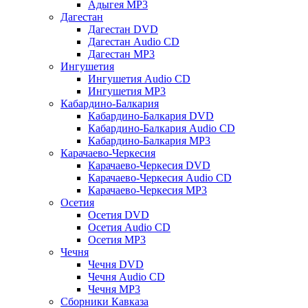
Адыгея MP3
Дагестан
Дагестан DVD
Дагестан Audio CD
Дагестан MP3
Ингушетия
Ингушетия Audio CD
Ингушетия MP3
Кабардино-Балкария
Кабардино-Балкария DVD
Кабардино-Балкария Audio CD
Кабардино-Балкария MP3
Карачаево-Черкесия
Карачаево-Черкесия DVD
Карачаево-Черкесия Audio CD
Карачаево-Черкесия MP3
Осетия
Осетия DVD
Осетия Audio CD
Осетия MP3
Чечня
Чечня DVD
Чечня Audio CD
Чечня MP3
Сборники Кавказа