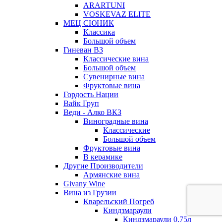
ARARTUNI
VOSKEVAZ ELITE
МЕЦ СЮНИК
Классика
Большой объем
Гиневан ВЗ
Классические вина
Большой объем
Сувенирные вина
Фруктовые вина
Гордость Нации
Вайк Груп
Веди - Алко ВКЗ
Виноградные вина
Классические
Большой объем
Фруктовые вина
В керамике
Другие Производители
Армянские вина
Givany Wine
Вина из Грузии
Кварельский Погреб
Киндзмараули
Киндзмараули 0,75л