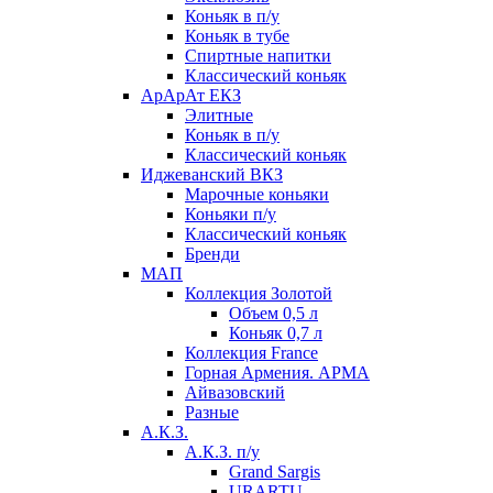
Коньяк в п/у
Коньяк в тубе
Спиртные напитки
Классический коньяк
АрАрАт ЕКЗ
Элитные
Коньяк в п/у
Классический коньяк
Иджеванский ВКЗ
Марочные коньяки
Коньяки п/у
Классический коньяк
Бренди
МАП
Коллекция Золотой
Объем 0,5 л
Коньяк 0,7 л
Коллекция France
Горная Армения. АРМА
Айвазовский
Разные
А.К.З.
А.К.З. п/у
Grand Sargis
URARTU