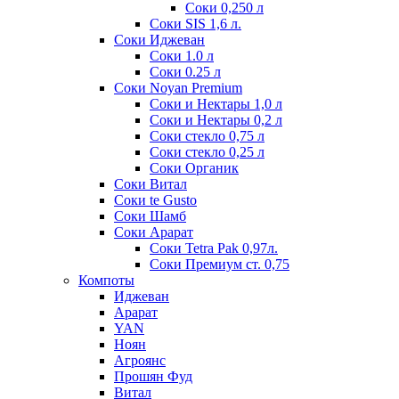
Соки 0,250 л
Соки SIS 1,6 л.
Соки Иджеван
Соки 1.0 л
Соки 0.25 л
Соки Noyan Premium
Соки и Нектары 1,0 л
Соки и Нектары 0,2 л
Соки стекло 0,75 л
Соки стекло 0,25 л
Соки Органик
Соки Витал
Соки te Gusto
Соки Шамб
Соки Арарат
Соки Tetra Pak 0,97л.
Соки Премиум ст. 0,75
Компоты
Иджеван
Арарат
YAN
Ноян
Агроянс
Прошян Фуд
Витал