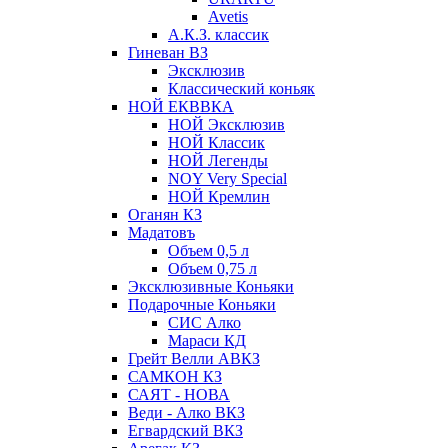
Avetis
А.К.З. классик
Гиневан ВЗ
Эксклюзив
Классический коньяк
НОЙ ЕКВВКА
НОЙ Эксклюзив
НОЙ Классик
НОЙ Легенды
NOY Very Speсial
НОЙ Кремлин
Оганян КЗ
Мадатовъ
Объем 0,5 л
Объем 0,75 л
Эксклюзивные Коньяки
Подарочные Коньяки
СИС Алко
Мараси КД
Грейт Велли АВКЗ
САМКОН КЗ
САЯТ - НОВА
Веди - Алко ВКЗ
Егвардский ВКЗ