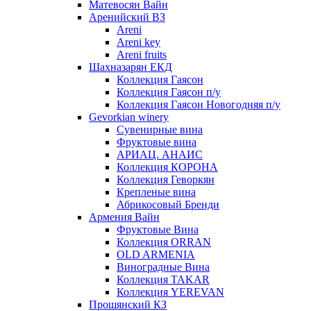
Матевосян Вайн
Аренийский ВЗ
Areni
Areni key
Areni fruits
Шахназарян ЕКД
Коллекция Гаясон
Коллекция Гаясон п/у
Коллекция Гаясон Новогодняя п/у
Gevorkian winery
Сувенирные вина
Фруктовые вина
АРИАЦ. АНАИС
Коллекция КОРОНА
Коллекция Геворкян
Крепленые вина
Абрикосовый Бренди
Армения Вайн
Фруктовые Вина
Коллекция ORRAN
OLD ARMENIA
Виноградные Вина
Коллекция TAKAR
Коллекция YEREVAN
Прошянский КЗ