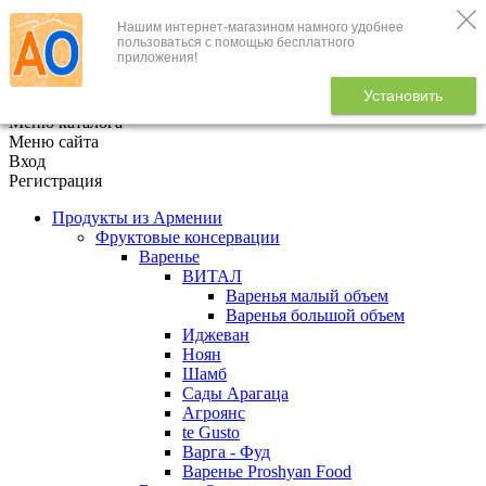
Нашим интернет-магазином намного удобнее
+7 (495) 646-888-1
пользоваться с помощью бесплатного
приложения!
В корзине
0
товаров
Установить
x
Меню каталога
Меню сайта
Вход
Регистрация
Продукты из Армении
Фруктовые консервации
Варенье
ВИТАЛ
Варенья малый объем
Варенья большой объем
Иджеван
Ноян
Шамб
Сады Арагаца
Агроянс
te Gusto
Варга - Фуд
Варенье Proshyan Food