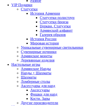
Разное
VIP Подарки
Статуэтки
История Армении
Статуэтки полистоун
Статуэтки бронза
Церкви. Статуэтки
Армянский алфавит
Галерея образов
История России
Мировая история
Уникальные сувенирные светильники
Сувенирные ночники
Армянские монеты
Деревянные изделия
Настольные игры
Армянские Нарды
Нарды + Шахматы
Шахматы
Ломберные столы
Аксессуары для нард
Аксессуары
Фишки для нард
Кости. Зары
Другие производители