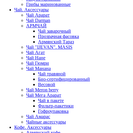
Грибы маринованные
Чай. Аксессуары
Чай Арарат
Чай Darman
АРМЧАЙ
Чай заварочный
Прозрачная фасовка
Армянский Тараз
Чай "IJEVAN". MASIS
Чай Агат
Чай Нане
Чай Гюмри
Чай Манана
Чай травяной
Био-сертифицированный
Весовой
Чай Meron berry
Чай Мега Арарат
Чай в пакете
Фильтр-пакетики
Гофроупаковка
Чай Амарас
Чайные аксессуары
Кофе. Аксессуары
Армянский кофе