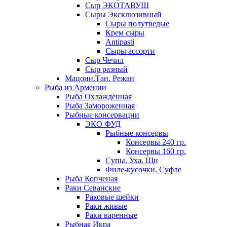
Сыр ЭКОТАВУШ
Сыры Эксклюзивный
Сыры полутведые
Крем сыры
Antipasti
Сыры ассорти
Сыр Чечил
Сыр разный
Мацони.Тан. Режан
Рыба из Армении
Рыба Охлажденная
Рыба Замороженная
Рыбные консервации
ЭКО ФУД
Рыбные консервы
Консервы 240 гр.
Консервы 160 гр.
Супы. Уха. Щи
Филе-кусочки. Суфле
Рыба Копченая
Раки Севанские
Раковые шейки
Раки живые
Раки варенные
Рыбная Икра