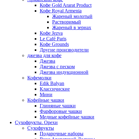
Кофе Gold Ararat Product
Кофе Royal Armenia
Жареный молотый
Растворимый
Жареный в зернах
Кофе Jezva
Le Café Paris
Кофе Grounds
Другие производители
джезва для кофе
Джезва
Джезва с песком
Джезва индукционной
Кофемолки
Edik Balyan
Классичиские
Мини
Кофейные чашки
Глиняные чашки
Фарфоровые чашки
Медные кофейные чашки
Сухофрукты. Орехи
Сухофрукты
Подарочные наборы