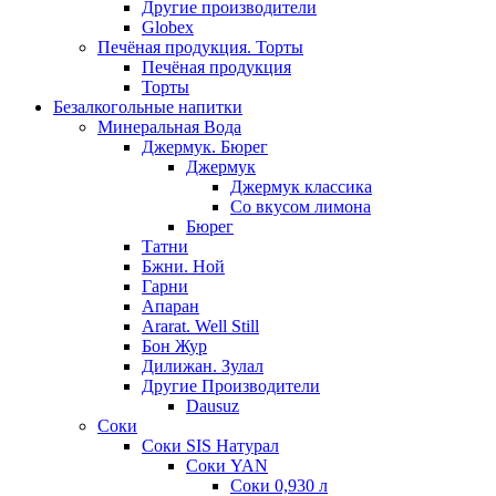
Другие производители
Globex
Печёная продукция. Торты
Печёная продукция
Торты
Безалкогольные напитки
Минеральная Вода
Джермук. Бюрег
Джермук
Джермук классика
Со вкусом лимона
Бюрег
Татни
Бжни. Ной
Гарни
Апаран
Ararat. Well Still
Бон Жур
Дилижан. Зулал
Другие Производители
Dausuz
Соки
Соки SIS Натурал
Соки YAN
Соки 0,930 л