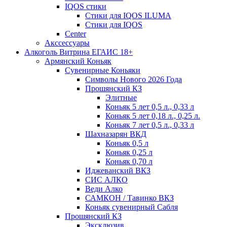
IQOS стики
Стики для IQOS ILUMA
Стики для IQOS
Сenter
Акссессуары
Алкоголь Витрина ЕГАИС 18+
Армянский Коньяк
Сувенирные Коньяки
Символы Нового 2026 Года
Прошянский КЗ
Элитные
Коньяк 5 лет 0,5 л., 0,33 л
Коньяк 5 лет 0,18 л., 0,25 л.
Коньяк 7 лет 0,5 л., 0,33 л
Шахназарян ВКД
Коньяк 0,5 л
Коньяк 0,25 л
Коньяк 0,70 л
Иджеванский ВКЗ
СИС АЛКО
Веди Алко
САМКОН / Тавинко ВКЗ
Коньяк сувенирный Сабля
Прошянский КЗ
Эксклюзив