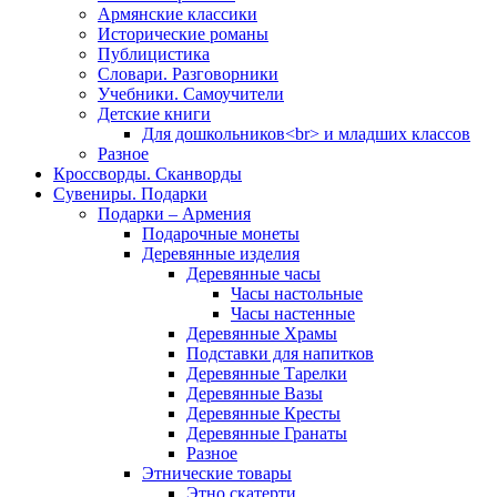
Армянские классики
Исторические романы
Публицистика
Словари. Разговорники
Учебники. Самоучители
Детские книги
Для дошкольников<br> и младших классов
Разное
Кроссворды. Сканворды
Сувениры. Подарки
Подарки – Армения
Подарочные монеты
Деревянные изделия
Деревянные часы
Часы настольные
Часы настенные
Деревянные Храмы
Подставки для напитков
Деревянные Тарелки
Деревянные Вазы
Деревянные Кресты
Деревянные Гранаты
Разное
Этнические товары
Этно скатерти