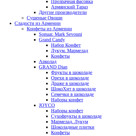
Прозрачная фасовка
Армянский Тараз
Другие производители
Сушеные Овощи
Сладости из Армении
Конфеты из Армении
Sonuar. Mark Sevouni
Grand Candy
Набор Конфет
Лукум. Мармелад
Конфеты
Арколад
GRAND Dian
Фрукты в шоколаде
Орехи в шоколаде
Драже в шоколаде
ШокоХит в шоколаде
Семечки в шоколаде
Наборы конфет
JOYCO
Наборы конфет
Сухофрукты в шоколаде
Мармелад. Лукум
Шоколадные плитки
Конфеты