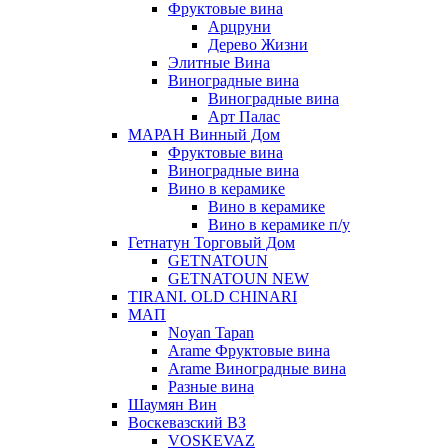
Фруктовые вина
Арцруни
Дерево Жизни
Элитные Вина
Виноградные вина
Виноградные вина
Арт Палас
МАРАН Винный Дом
Фруктовые вина
Виноградные вина
Вино в керамике
Вино в керамике
Вино в керамике п/у
Гетнатун Торговый Дом
GETNATOUN
GETNATOUN NEW
TIRANI. OLD CHINARI
МАП
Noyan Tapan
Arame Фруктовые вина
Arame Виноградные вина
Разные вина
Шаумян Вин
Воскевазский ВЗ
VOSKEVAZ