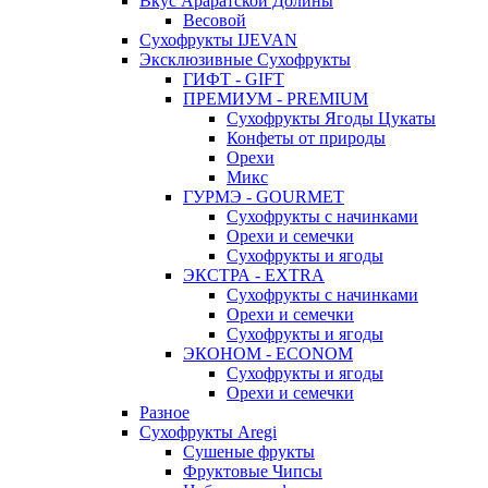
Вкус Араратской Долины
Весовой
Сухофрукты IJEVAN
Эксклюзивные Сухофрукты
ГИФТ - GIFT
ПРЕМИУМ - PREMIUM
Сухофрукты Ягоды Цукаты
Конфеты от природы
Орехи
Микс
ГУРМЭ - GOURMET
Сухофрукты с начинками
Орехи и семечки
Сухофрукты и ягоды
ЭКСТРА - EXTRA
Сухофрукты с начинками
Орехи и семечки
Сухофрукты и ягоды
ЭКОНОМ - ECONOM
Сухофрукты и ягоды
Орехи и семечки
Разное
Сухофрукты Aregi
Сушеные фрукты
Фруктовые Чипсы