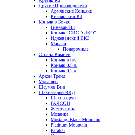
Арегак КЗ
Другие Производители
Армянские Коньяки
Кизлярский КЗ
Коньяк в Бочке
Гиневан ВЗ
Коньяк "СИС АЛКО"
Иджеванский ВКЗ
Мараси
Подарочные
Страна Камней
Коньяк в п/у
Коньяк 0,5 л.
Коньяк 0,2 л.
Аркон Трейд
Мргашен
Шаумян Вин
Шахназарян ВКД
Шахназарян
ГАЯСОН
Жемчужина
Мозаика
Mustang. Black Mountain
Platinum Mountain
Parakar