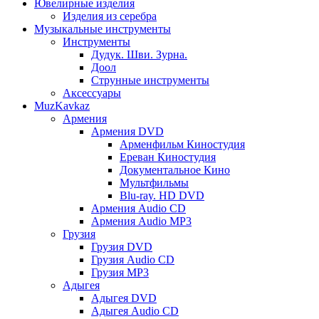
Ювелирные изделия
Изделия из серебра
Музыкальные инструменты
Инструменты
Дудук. Шви. Зурна.
Доол
Струнные инструменты
Аксессуары
MuzKavkaz
Армения
Армения DVD
Арменфильм Киностудия
Ереван Киностудия
Документальное Кино
Мультфильмы
Blu-ray. HD DVD
Армения Audio CD
Армения Audio MP3
Грузия
Грузия DVD
Грузия Audio CD
Грузия MP3
Адыгея
Адыгея DVD
Адыгея Audio CD