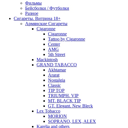
Фильмы
Бейсболки / Футболки
Разное
Сигареты. Витрина 18+
Армянские Сигареты
Cigaronne
Cigaronne
Tattoo by Cigaronne
Center
AMG
5th Street
Mackintosh
GRAND TABACCO
Akhtamar
Ararat
Nostalgia
Classic
TIP TOP
TRIUMPH. VIP
MT. BLACK TIP
GT. Elegant. New Bleck
Lex Tobacco
MORION
SOPRANO, LEX, ALEX
Karelia and others