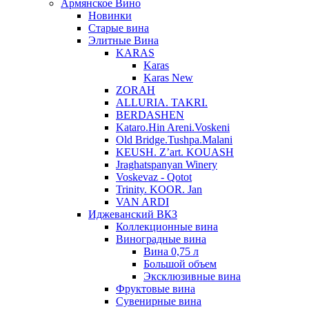
Армянское Вино
Новинки
Старые вина
Элитные Вина
KARAS
Karas
Karas New
ZORAH
ALLURIA. TAKRI.
BERDASHEN
Kataro.Hin Areni.Voskeni
Old Bridge.Tushpa.Malani
KEUSH. Z’art. KOUASH
Jraghatspanyan Winery
Voskevaz - Qotot
Trinity. KOOR. Jan
VAN ARDI
Иджеванский ВКЗ
Коллекционные вина
Виноградные вина
Вина 0,75 л
Большой объем
Эксклюзивные вина
Фруктовые вина
Cувенирные вина