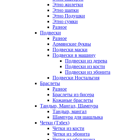
Этно жилетки
Этно шапки
Этно Подушки
Этно сумки
Разное
Подвески
Разное
Армянские буквы
Подвески маски
Подвески в машину
Подвески из дерева
Подвески из кости
Подвески из эбонита
Подвески Ностальгия
Браслеты
Разное
Браслеты из бисера
Кожаные браслеты
Тандыр, Мангал, Шампура
Тандыр, мангал
Шампура для шашлыка
Четки (Тзбех)
Четки из кости
Четки из эбонита
Четки из обсидиана