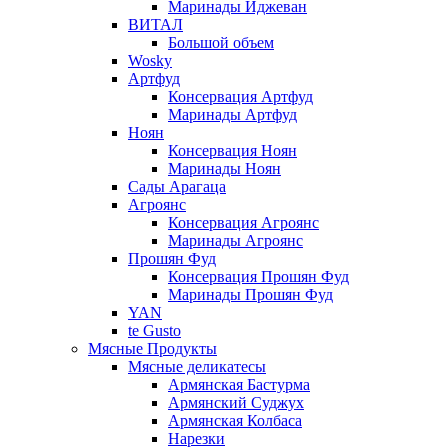
Маринады Иджеван
ВИТАЛ
Большой объем
Wosky
Артфуд
Консервация Артфуд
Маринады Артфуд
Ноян
Консервация Ноян
Маринады Ноян
Сады Арагаца
Агроянс
Консервация Агроянс
Маринады Агроянс
Прошян Фуд
Консервация Прошян Фуд
Маринады Прошян Фуд
YAN
te Gusto
Мясные Продукты
Мясные деликатесы
Армянская Бастурма
Армянский Суджух
Армянская Колбаса
Нарезки