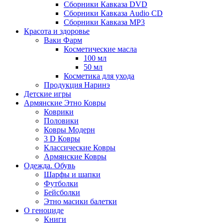
Сборники Кавказа DVD
Сборники Кавказа Audio CD
Сборники Кавказа MP3
Красота и здоровье
Ваки Фарм
Косметические масла
100 мл
50 мл
Косметика для ухода
Продукция Наринэ
Детские игры
Армянские Этно Ковры
Коврики
Половики
Ковры Модерн
3 D Ковры
Классические Ковры
Армянские Ковры
Одежда. Обувь
Шарфы и шапки
Футболки
Бейсболки
Этно масики балетки
О геноциде
Книги