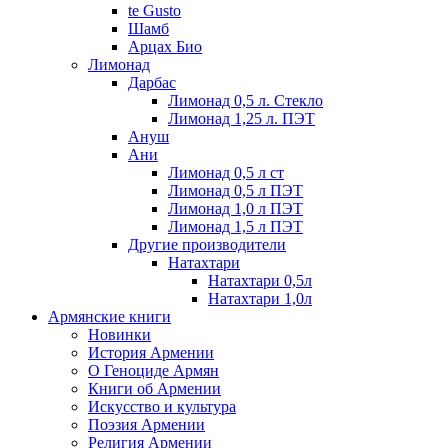
te Gusto
Шамб
Арцах Био
Лимонад
Дарбас
Лимонад 0,5 л. Стекло
Лимонад 1,25 л. ПЭТ
Ануш
Ани
Лимонад 0,5 л ст
Лимонад 0,5 л ПЭТ
Лимонад 1,0 л ПЭТ
Лимонад 1,5 л ПЭТ
Другие производители
Натахтари
Натахтари 0,5л
Натахтари 1,0л
Армянские книги
Новинки
История Армении
О Геноциде Армян
Книги об Армении
Иcкусство и культура
Поэзия Армении
Религия Армении