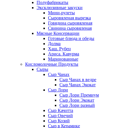
Полуфабрикаты
Эксклюзивные закуски
Мини-рулеты
Сыровяленая вырезка
Говядина сыровяленая
Свинина сыровяленая
Мясные Консервации
Готовые блюда и обеды
Долма
Хаш. Рубец
Ариса. Кавурма
Маринованные
Кисломолочные Продукты
Сыры
Сыр Чанах
Сыр Чанах в ведре
Сыр Чанах Экокат
Сыр Лори
Сыр Лори Премиум
Сыр Лори Экокат
Сыр Лори разный
Сыр Качотта
Сыр Овечий
Сыр Козий
Сыр в Керамике