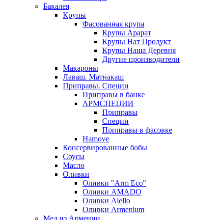
Бакалея
Крупы
Фасованная крупа
Крупы Арарат
Крупы Нат Продукт
Крупы Наша Деревня
Другие производители
Макароны
Лаваш. Матнакаш
Приправы. Специи
Приправы в банке
АРМСПЕЦИИ
Приправы
Специи
Приправы в фасовке
Hamove
Консервированные бобы
Соусы
Масло
Оливки
Оливки "Arm Eco"
Оливки AMADO
Оливки Aiello
Оливки Armenium
Мед из Армении