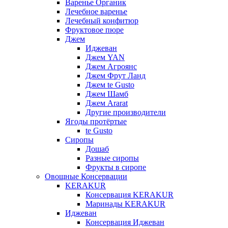
Варенье Органик
Лечебное варенье
Лечебный конфитюр
Фруктовое пюре
Джем
Иджеван
Джем YAN
Джем Агроянс
Джем Фрут Ланд
Джем te Gusto
Джем Шамб
Джем Ararat
Другие производители
Ягоды протёртые
te Gusto
Сиропы
Дошаб
Разные сиропы
Фрукты в сиропе
Овощные Консервации
KERAKUR
Консервация KERAKUR
Маринады KERAKUR
Иджеван
Консервация Иджеван