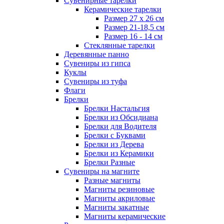
Сувенирные тарелки
Керамические тарелки
Размер 27 х 26 см
Размер 21-18,5 см
Размер 16 - 14 см
Стеклянные тарелки
Деревянные панно
Сувениры из гипса
Куклы
Сувениры из туфа
Флаги
Брелки
Брелки Настальгия
Брелки из Обсидиана
Брелки для Водителя
Брелки с Буквами
Брелки из Дерева
Брелки из Керамики
Брелки Разные
Сувениры на магните
Разные магниты
Магниты резиновые
Магниты акриловые
Магниты закатные
Магниты керамические