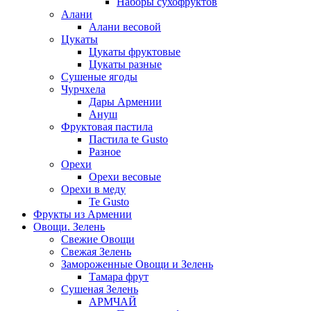
Наборы сухофруктов
Алани
Алани весовой
Цукаты
Цукаты фруктовые
Цукаты разные
Сушеные ягоды
Чурчхела
Дары Армении
Ануш
Фруктовая пастила
Пастила te Gusto
Разное
Орехи
Орехи весовые
Орехи в меду
Te Gusto
Фрукты из Армении
Овощи. Зелень
Свежие Овощи
Свежая Зелень
Замороженные Овощи и Зелень
Тамара фрут
Сушеная Зелень
АРМЧАЙ