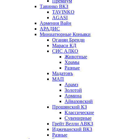
Премиум
Тавинко ВКЗ
TAVINKO
AGASI
Армения Вайн
АРАДИС
Миниатюрные Коньяки
Оганян Бренди
Мараси КД
СИС АЛКО
Животные
Храмы
Разные
Мадатовъ
МАП
Арамэ
Золотой
Армина
Айвазовский
Прошянский КЗ
Классические
Сувенирные
Грейт Велли АВКЗ
Иджеванский ВКЗ
Разные