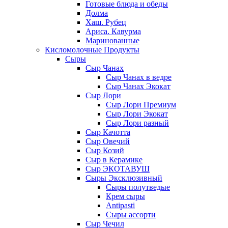
Готовые блюда и обеды
Долма
Хаш. Рубец
Ариса. Кавурма
Маринованные
Кисломолочные Продукты
Сыры
Сыр Чанах
Сыр Чанах в ведре
Сыр Чанах Экокат
Сыр Лори
Сыр Лори Премиум
Сыр Лори Экокат
Сыр Лори разный
Сыр Качотта
Сыр Овечий
Сыр Козий
Сыр в Керамике
Сыр ЭКОТАВУШ
Сыры Эксклюзивный
Сыры полутведые
Крем сыры
Antipasti
Сыры ассорти
Сыр Чечил