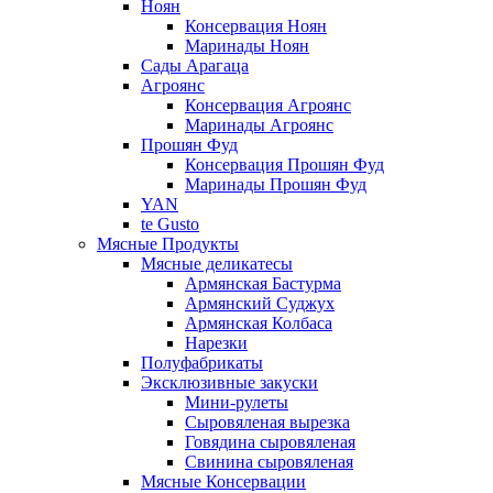
Ноян
Консервация Ноян
Маринады Ноян
Сады Арагаца
Агроянс
Консервация Агроянс
Маринады Агроянс
Прошян Фуд
Консервация Прошян Фуд
Маринады Прошян Фуд
YAN
te Gusto
Мясные Продукты
Мясные деликатесы
Армянская Бастурма
Армянский Суджух
Армянская Колбаса
Нарезки
Полуфабрикаты
Эксклюзивные закуски
Мини-рулеты
Сыровяленая вырезка
Говядина сыровяленая
Свинина сыровяленая
Мясные Консервации