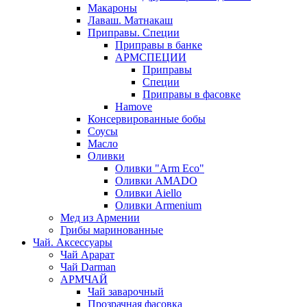
Макароны
Лаваш. Матнакаш
Приправы. Специи
Приправы в банке
АРМСПЕЦИИ
Приправы
Специи
Приправы в фасовке
Hamove
Консервированные бобы
Соусы
Масло
Оливки
Оливки "Arm Eco"
Оливки AMADO
Оливки Aiello
Оливки Armenium
Мед из Армении
Грибы маринованные
Чай. Аксессуары
Чай Арарат
Чай Darman
АРМЧАЙ
Чай заварочный
Прозрачная фасовка