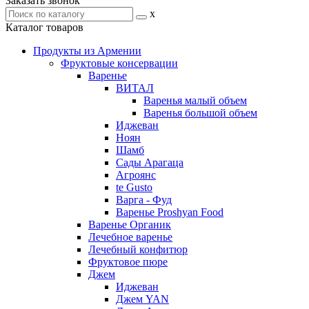
Заказать звонок
x
Каталог товаров
Продукты из Армении
Фруктовые консервации
Варенье
ВИТАЛ
Варенья малый объем
Варенья большой объем
Иджеван
Ноян
Шамб
Сады Арагаца
Агроянс
te Gusto
Варга - Фуд
Варенье Proshyan Food
Варенье Органик
Лечебное варенье
Лечебный конфитюр
Фруктовое пюре
Джем
Иджеван
Джем YAN