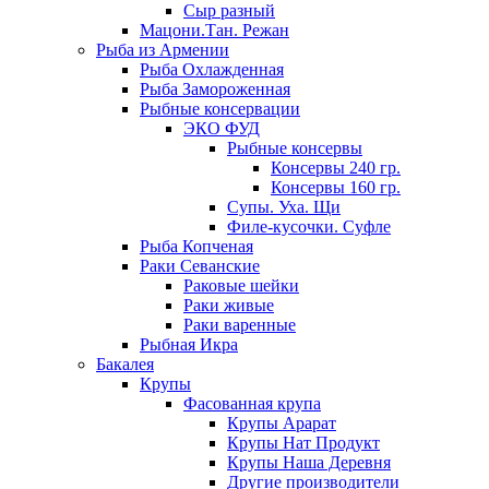
Сыр разный
Мацони.Тан. Режан
Рыба из Армении
Рыба Охлажденная
Рыба Замороженная
Рыбные консервации
ЭКО ФУД
Рыбные консервы
Консервы 240 гр.
Консервы 160 гр.
Супы. Уха. Щи
Филе-кусочки. Суфле
Рыба Копченая
Раки Севанские
Раковые шейки
Раки живые
Раки варенные
Рыбная Икра
Бакалея
Крупы
Фасованная крупа
Крупы Арарат
Крупы Нат Продукт
Крупы Наша Деревня
Другие производители