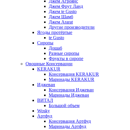
Джем Агроянс
Джем Фрут Ланд
Джем te Gusto
Джем Шамб
Джем Ararat
Другие производители
Ягоды протёртые
te Gusto
Сиропы
Дошаб
Разные сиропы
Фрукты в сиропе
Овощные Консервации
KERAKUR
Консервация KERAKUR
Маринады KERAKUR
Иджеван
Консервация Иджеван
Маринады Иджеван
ВИТАЛ
Большой объем
Wosky
Артфуд
Консервация Артфуд
Маринады Артфуд