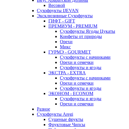
Вкус Араратской Долины
Весовой
Сухофрукты IJEVAN
Эксклюзивные Сухофрукты
ГИФТ - GIFT
ПРЕМИУМ - PREMIUM
Сухофрукты Ягоды Цукаты
Конфеты от природы
Орехи
Микс
ГУРМЭ - GOURMET
Сухофрукты с начинками
Орехи и семечки
Сухофрукты и ягоды
ЭКСТРА - EXTRA
Сухофрукты с начинками
Орехи и семечки
Сухофрукты и ягоды
ЭКОНОМ - ECONOM
Сухофрукты и ягоды
Орехи и семечки
Разное
Сухофрукты Aregi
Сушеные фрукты
Фруктовые Чипсы