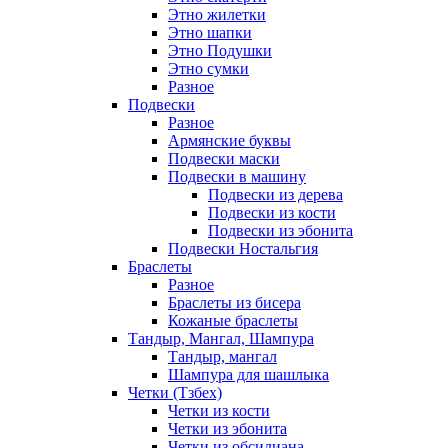
Этно жилетки
Этно шапки
Этно Подушки
Этно сумки
Разное
Подвески
Разное
Армянские буквы
Подвески маски
Подвески в машину
Подвески из дерева
Подвески из кости
Подвески из эбонита
Подвески Ностальгия
Браслеты
Разное
Браслеты из бисера
Кожаные браслеты
Тандыр, Мангал, Шампура
Тандыр, мангал
Шампура для шашлыка
Четки (Тзбех)
Четки из кости
Четки из эбонита
Четки из обсидиана