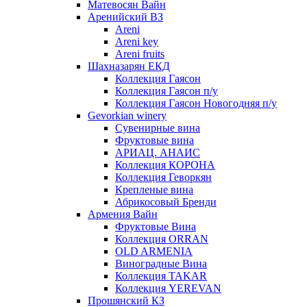
Матевосян Вайн
Аренийский ВЗ
Areni
Areni key
Areni fruits
Шахназарян ЕКД
Коллекция Гаясон
Коллекция Гаясон п/у
Коллекция Гаясон Новогодняя п/у
Gevorkian winery
Сувенирные вина
Фруктовые вина
АРИАЦ. АНАИС
Коллекция КОРОНА
Коллекция Геворкян
Крепленые вина
Абрикосовый Бренди
Армения Вайн
Фруктовые Вина
Коллекция ORRAN
OLD ARMENIA
Виноградные Вина
Коллекция TAKAR
Коллекция YEREVAN
Прошянский КЗ