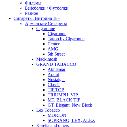
Фильмы
Бейсболки / Футболки
Разное
Сигареты. Витрина 18+
Армянские Сигареты
Cigaronne
Cigaronne
Tattoo by Cigaronne
Center
AMG
5th Street
Mackintosh
GRAND TABACCO
Akhtamar
Ararat
Nostalgia
Classic
TIP TOP
TRIUMPH. VIP
MT. BLACK TIP
GT. Elegant. New Bleck
Lex Tobacco
MORION
SOPRANO, LEX, ALEX
Karelia and others