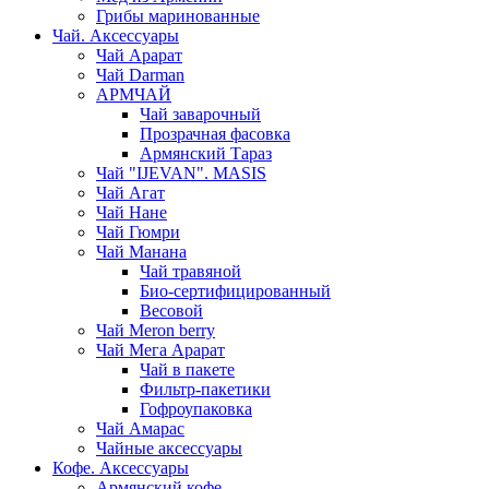
Грибы маринованные
Чай. Аксессуары
Чай Арарат
Чай Darman
АРМЧАЙ
Чай заварочный
Прозрачная фасовка
Армянский Тараз
Чай "IJEVAN". MASIS
Чай Агат
Чай Нане
Чай Гюмри
Чай Манана
Чай травяной
Био-сертифицированный
Весовой
Чай Meron berry
Чай Мега Арарат
Чай в пакете
Фильтр-пакетики
Гофроупаковка
Чай Амарас
Чайные аксессуары
Кофе. Аксессуары
Армянский кофе