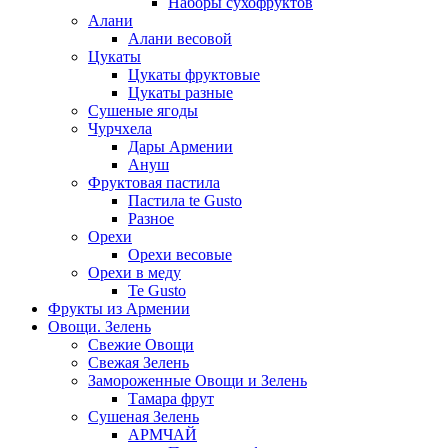
Наборы сухофруктов
Алани
Алани весовой
Цукаты
Цукаты фруктовые
Цукаты разные
Сушеные ягоды
Чурчхела
Дары Армении
Ануш
Фруктовая пастила
Пастила te Gusto
Разное
Орехи
Орехи весовые
Орехи в меду
Te Gusto
Фрукты из Армении
Овощи. Зелень
Свежие Овощи
Свежая Зелень
Замороженные Овощи и Зелень
Тамара фрут
Сушеная Зелень
АРМЧАЙ