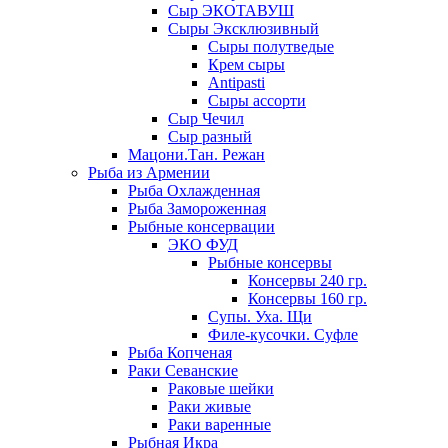
Сыр ЭКОТАВУШ
Сыры Эксклюзивный
Сыры полутведые
Крем сыры
Antipasti
Сыры ассорти
Сыр Чечил
Сыр разный
Мацони.Тан. Режан
Рыба из Армении
Рыба Охлажденная
Рыба Замороженная
Рыбные консервации
ЭКО ФУД
Рыбные консервы
Консервы 240 гр.
Консервы 160 гр.
Супы. Уха. Щи
Филе-кусочки. Суфле
Рыба Копченая
Раки Севанские
Раковые шейки
Раки живые
Раки варенные
Рыбная Икра