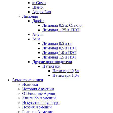
te Gusto
Шамб
Арцах Био
Лимонад
Дарбас
Лимонад 0,5 л. Стекло
Лимонад 1,25 л. ПЭТ
Ануш
Ани
Лимонад 0,5 л ст
Лимонад 0,5 л ПЭТ
Лимонад 1,0 л ПЭТ
Лимонад 1,5 л ПЭТ
Другие производители
Натахтари
Натахтари 0,5л
Натахтари 1,0л
Армянские книги
Новинки
История Армении
О Геноциде Армян
Книги об Армении
Иcкусство и культура
Поэзия Армении
Религия Армении