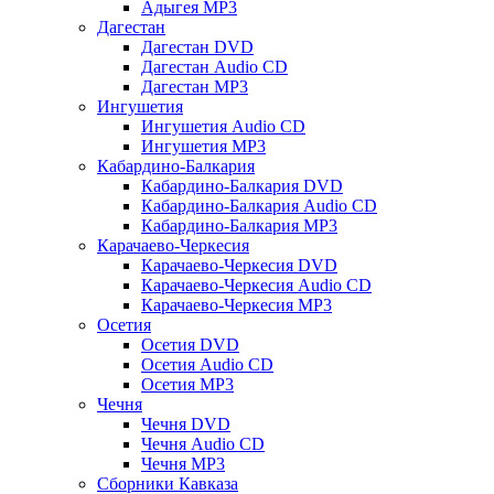
Адыгея MP3
Дагестан
Дагестан DVD
Дагестан Audio CD
Дагестан MP3
Ингушетия
Ингушетия Audio CD
Ингушетия MP3
Кабардино-Балкария
Кабардино-Балкария DVD
Кабардино-Балкария Audio CD
Кабардино-Балкария MP3
Карачаево-Черкесия
Карачаево-Черкесия DVD
Карачаево-Черкесия Audio CD
Карачаево-Черкесия MP3
Осетия
Осетия DVD
Осетия Audio CD
Осетия MP3
Чечня
Чечня DVD
Чечня Audio CD
Чечня MP3
Сборники Кавказа