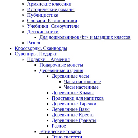
Армянские классики
Исторические романы
Публицистика
Словари. Разговорники
Учебники. Самоучители
Детские книги
Для дошкольников<br> и младших классов
Разное
Кроссворды. Сканворды
Сувениры. Подарки
Подарки – Армения
Подарочные монеты
Деревянные изделия
Деревянные часы
Часы настольные
Часы настенные
Деревянные Храмы
Подставки для напитков
Деревянные Тарелки
Деревянные Вазы
Деревянные Кресты
Деревянные Гранаты
Разное
Этнические товары
Этно скатерти