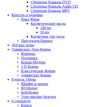
Сборники Кавказа DVD
Сборники Кавказа Audio CD
Сборники Кавказа MP3
Красота и здоровье
Ваки Фарм
Косметические масла
100 мл
50 мл
Косметика для ухода
Продукция Наринэ
Детские игры
Армянские Этно Ковры
Коврики
Половики
Ковры Модерн
3 D Ковры
Классические Ковры
Армянские Ковры
Одежда. Обувь
Шарфы и шапки
Футболки
Бейсболки
Этно масики балетки
О геноциде
Книги