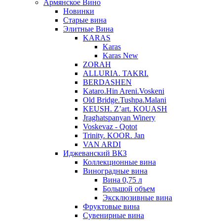
Армянское Вино
Новинки
Старые вина
Элитные Вина
KARAS
Karas
Karas New
ZORAH
ALLURIA. TAKRI.
BERDASHEN
Kataro.Hin Areni.Voskeni
Old Bridge.Tushpa.Malani
KEUSH. Z’art. KOUASH
Jraghatspanyan Winery
Voskevaz - Qotot
Trinity. KOOR. Jan
VAN ARDI
Иджеванский ВКЗ
Коллекционные вина
Виноградные вина
Вина 0,75 л
Большой объем
Эксклюзивные вина
Фруктовые вина
Cувенирные вина