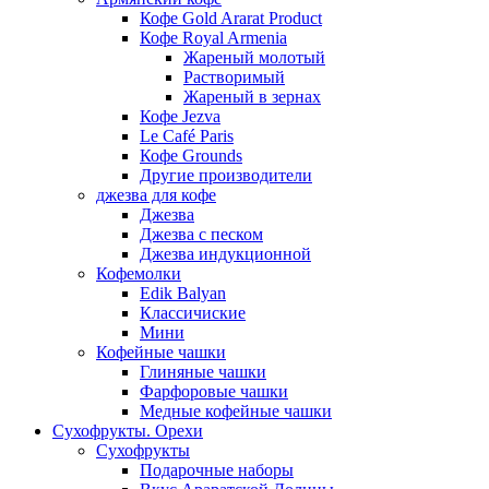
Кофе Gold Ararat Product
Кофе Royal Armenia
Жареный молотый
Растворимый
Жареный в зернах
Кофе Jezva
Le Café Paris
Кофе Grounds
Другие производители
джезва для кофе
Джезва
Джезва с песком
Джезва индукционной
Кофемолки
Edik Balyan
Классичиские
Мини
Кофейные чашки
Глиняные чашки
Фарфоровые чашки
Медные кофейные чашки
Сухофрукты. Орехи
Сухофрукты
Подарочные наборы