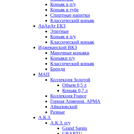
Коньяк в п/у
Коньяк в тубе
Спиртные напитки
Классический коньяк
АрАрАт ЕКЗ
Элитные
Коньяк в п/у
Классический коньяк
Иджеванский ВКЗ
Марочные коньяки
Коньяки п/у
Классический коньяк
Бренди
МАП
Коллекция Золотой
Объем 0,5 л
Коньяк 0,7 л
Коллекция France
Горная Армения. АРМА
Айвазовский
Разные
А.К.З.
А.К.З. п/у
Grand Sargis
URARTU