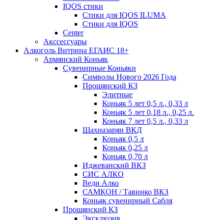
IQOS стики
Стики для IQOS ILUMA
Стики для IQOS
Сenter
Акссессуары
Алкоголь Витрина ЕГАИС 18+
Армянский Коньяк
Сувенирные Коньяки
Символы Нового 2026 Года
Прошянский КЗ
Элитные
Коньяк 5 лет 0,5 л., 0,33 л
Коньяк 5 лет 0,18 л., 0,25 л.
Коньяк 7 лет 0,5 л., 0,33 л
Шахназарян ВКД
Коньяк 0,5 л
Коньяк 0,25 л
Коньяк 0,70 л
Иджеванский ВКЗ
СИС АЛКО
Веди Алко
САМКОН / Тавинко ВКЗ
Коньяк сувенирный Сабля
Прошянский КЗ
Эксклюзив