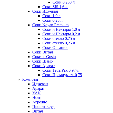
Соки 0,250 л
Соки SIS 1,6 л.
Соки Иджеван
Соки 1.0 л
Соки 0.25 л
Соки Noyan Premium
Соки и Нектары 1,0 л
Соки и Нектары 0,2 л
Соки стекло 0,75 л
Соки стекло 0,25 л
Соки Органик
Соки Витал
Соки te Gusto
Соки Шамб
Соки Арарат
Соки Tetra Pak 0,97л.
Соки Премиум ст. 0,75
Компоты
Иджеван
Арарат
YAN
Ноян
Агроянс
Прошян Фуд
Витал