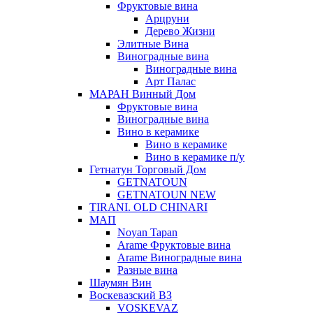
Фруктовые вина
Арцруни
Дерево Жизни
Элитные Вина
Виноградные вина
Виноградные вина
Арт Палас
МАРАН Винный Дом
Фруктовые вина
Виноградные вина
Вино в керамике
Вино в керамике
Вино в керамике п/у
Гетнатун Торговый Дом
GETNATOUN
GETNATOUN NEW
TIRANI. OLD CHINARI
МАП
Noyan Tapan
Arame Фруктовые вина
Arame Виноградные вина
Разные вина
Шаумян Вин
Воскевазский ВЗ
VOSKEVAZ