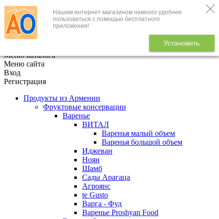
Нашим интернет-магазином намного удобнее
+7 (495) 646-888-1
пользоваться с помощью бесплатного
приложения!
В корзине
0
товаров
Установить
x
Меню каталога
Меню сайта
Вход
Регистрация
Продукты из Армении
Фруктовые консервации
Варенье
ВИТАЛ
Варенья малый объем
Варенья большой объем
Иджеван
Ноян
Шамб
Сады Арагаца
Агроянс
te Gusto
Варга - Фуд
Варенье Proshyan Food