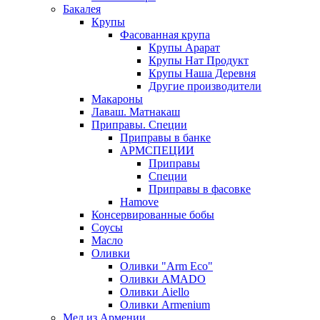
Бакалея
Крупы
Фасованная крупа
Крупы Арарат
Крупы Нат Продукт
Крупы Наша Деревня
Другие производители
Макароны
Лаваш. Матнакаш
Приправы. Специи
Приправы в банке
АРМСПЕЦИИ
Приправы
Специи
Приправы в фасовке
Hamove
Консервированные бобы
Соусы
Масло
Оливки
Оливки "Arm Eco"
Оливки AMADO
Оливки Aiello
Оливки Armenium
Мед из Армении