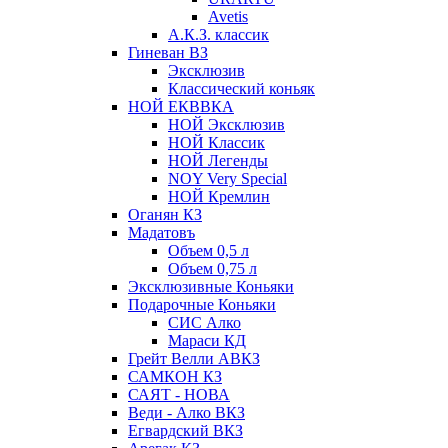
Avetis
А.К.З. классик
Гиневан ВЗ
Эксклюзив
Классический коньяк
НОЙ ЕКВВКА
НОЙ Эксклюзив
НОЙ Классик
НОЙ Легенды
NOY Very Speсial
НОЙ Кремлин
Оганян КЗ
Мадатовъ
Объем 0,5 л
Объем 0,75 л
Эксклюзивные Коньяки
Подарочные Коньяки
СИС Алко
Мараси КД
Грейт Велли АВКЗ
САМКОН КЗ
САЯТ - НОВА
Веди - Алко ВКЗ
Егвардский ВКЗ