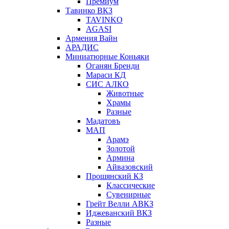
Премиум
Тавинко ВКЗ
TAVINKO
AGASI
Армения Вайн
АРАДИС
Миниатюрные Коньяки
Оганян Бренди
Мараси КД
СИС АЛКО
Животные
Храмы
Разные
Мадатовъ
МАП
Арамэ
Золотой
Армина
Айвазовский
Прошянский КЗ
Классические
Сувенирные
Грейт Велли АВКЗ
Иджеванский ВКЗ
Разные