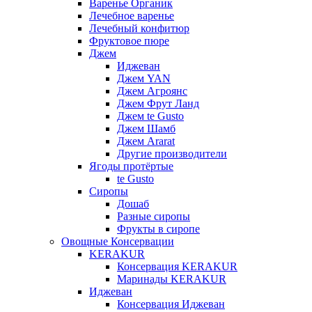
Варенье Органик
Лечебное варенье
Лечебный конфитюр
Фруктовое пюре
Джем
Иджеван
Джем YAN
Джем Агроянс
Джем Фрут Ланд
Джем te Gusto
Джем Шамб
Джем Ararat
Другие производители
Ягоды протёртые
te Gusto
Сиропы
Дошаб
Разные сиропы
Фрукты в сиропе
Овощные Консервации
KERAKUR
Консервация KERAKUR
Маринады KERAKUR
Иджеван
Консервация Иджеван