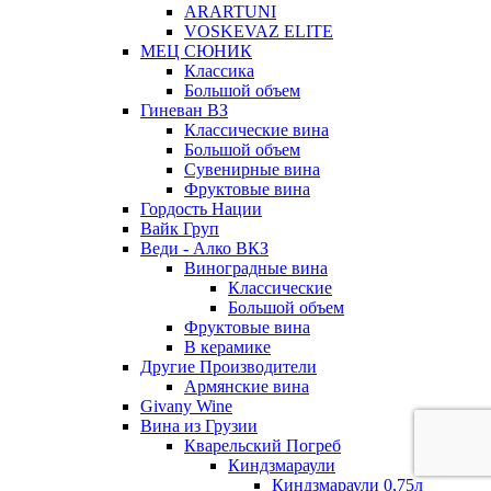
ARARTUNI
VOSKEVAZ ELITE
МЕЦ СЮНИК
Классика
Большой объем
Гиневан ВЗ
Классические вина
Большой объем
Сувенирные вина
Фруктовые вина
Гордость Нации
Вайк Груп
Веди - Алко ВКЗ
Виноградные вина
Классические
Большой объем
Фруктовые вина
В керамике
Другие Производители
Армянские вина
Givany Wine
Вина из Грузии
Кварельский Погреб
Киндзмараули
Киндзмараули 0,75л