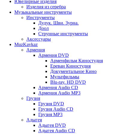
Ювелирные изделия
Изделия из серебра
Музыкальные инструменты
Инструменты
Дудук. Шви. Зурна.
Доол
Струнные инструменты
Аксессуары
MuzKavkaz
Армения
Армения DVD
Арменфильм Киностудия
Ереван Киностудия
Документальное Кино
Мультфильмы
Blu-ray. HD DVD
Армения Audio CD
Армения Audio MP3
Грузия
Грузия DVD
Грузия Audio CD
Грузия MP3
Адыгея
Адыгея DVD
Адыгея Audio CD