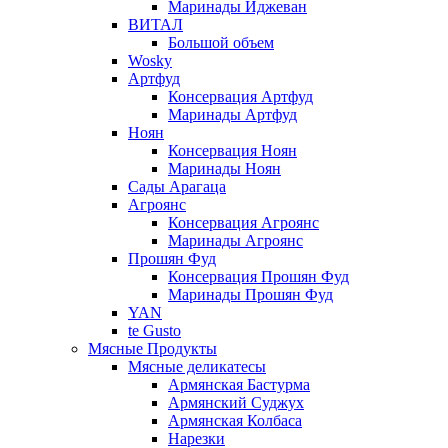
Маринады Иджеван
ВИТАЛ
Большой объем
Wosky
Артфуд
Консервация Артфуд
Маринады Артфуд
Ноян
Консервация Ноян
Маринады Ноян
Сады Арагаца
Агроянс
Консервация Агроянс
Маринады Агроянс
Прошян Фуд
Консервация Прошян Фуд
Маринады Прошян Фуд
YAN
te Gusto
Мясные Продукты
Мясные деликатесы
Армянская Бастурма
Армянский Суджух
Армянская Колбаса
Нарезки