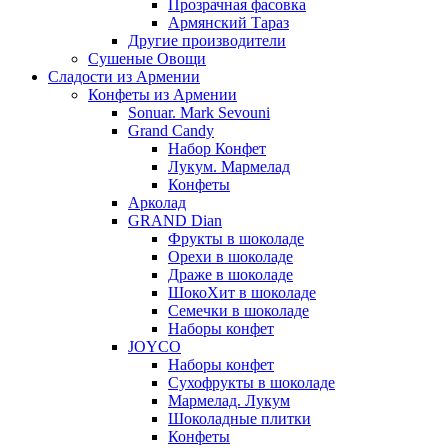
Прозрачная фасовка
Армянский Тараз
Другие производители
Сушеные Овощи
Сладости из Армении
Конфеты из Армении
Sonuar. Mark Sevouni
Grand Candy
Набор Конфет
Лукум. Мармелад
Конфеты
Арколад
GRAND Dian
Фрукты в шоколаде
Орехи в шоколаде
Драже в шоколаде
ШокоХит в шоколаде
Семечки в шоколаде
Наборы конфет
JOYCO
Наборы конфет
Сухофрукты в шоколаде
Мармелад. Лукум
Шоколадные плитки
Конфеты