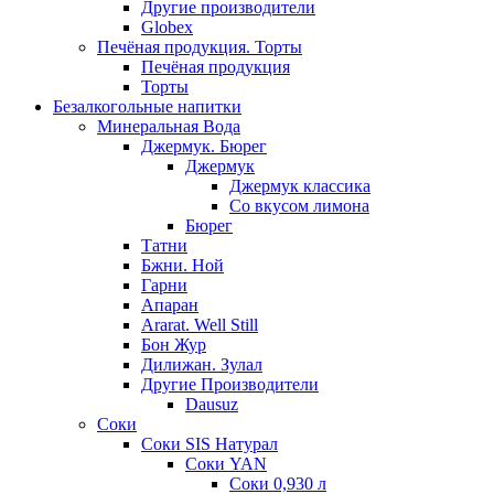
Другие производители
Globex
Печёная продукция. Торты
Печёная продукция
Торты
Безалкогольные напитки
Минеральная Вода
Джермук. Бюрег
Джермук
Джермук классика
Со вкусом лимона
Бюрег
Татни
Бжни. Ной
Гарни
Апаран
Ararat. Well Still
Бон Жур
Дилижан. Зулал
Другие Производители
Dausuz
Соки
Соки SIS Натурал
Соки YAN
Соки 0,930 л