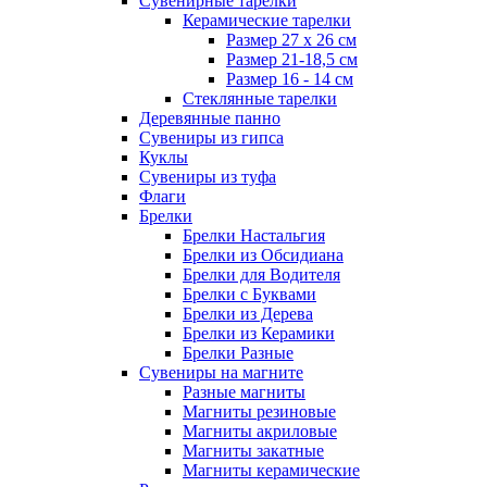
Сувенирные тарелки
Керамические тарелки
Размер 27 х 26 см
Размер 21-18,5 см
Размер 16 - 14 см
Стеклянные тарелки
Деревянные панно
Сувениры из гипса
Куклы
Сувениры из туфа
Флаги
Брелки
Брелки Настальгия
Брелки из Обсидиана
Брелки для Водителя
Брелки с Буквами
Брелки из Дерева
Брелки из Керамики
Брелки Разные
Сувениры на магните
Разные магниты
Магниты резиновые
Магниты акриловые
Магниты закатные
Магниты керамические