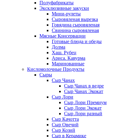
Полуфабрикаты
Эксклюзивные закуски
Мини-рулеты
Сыровяленая вырезка
Говядина сыровяленая
Свинина сыровяленая
Мясные Консервации
Готовые блюда и обеды
Долма
Хаш. Рубец
Ариса. Кавурма
Маринованные
Кисломолочные Продукты
Сыры
Сыр Чанах
Сыр Чанах в ведре
Сыр Чанах Экокат
Сыр Лори
Сыр Лори Премиум
Сыр Лори Экокат
Сыр Лори разный
Сыр Качотта
Сыр Овечий
Сыр Козий
Сыр в Керамике