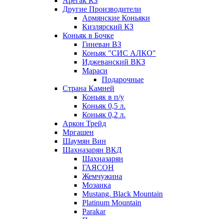
Арегак КЗ
Другие Производители
Армянские Коньяки
Кизлярский КЗ
Коньяк в Бочке
Гиневан ВЗ
Коньяк "СИС АЛКО"
Иджеванский ВКЗ
Мараси
Подарочные
Страна Камней
Коньяк в п/у
Коньяк 0,5 л.
Коньяк 0,2 л.
Аркон Трейд
Мргашен
Шаумян Вин
Шахназарян ВКД
Шахназарян
ГАЯСОН
Жемчужина
Мозаика
Mustang. Black Mountain
Platinum Mountain
Parakar