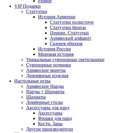
Разное
VIP Подарки
Статуэтки
История Армении
Статуэтки полистоун
Статуэтки бронза
Церкви. Статуэтки
Армянский алфавит
Галерея образов
История России
Мировая история
Уникальные сувенирные светильники
Сувенирные ночники
Армянские монеты
Деревянные изделия
Настольные игры
Армянские Нарды
Нарды + Шахматы
Шахматы
Ломберные столы
Аксессуары для нард
Аксессуары
Фишки для нард
Кости. Зары
Другие производители