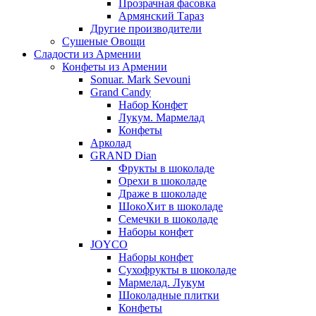
Прозрачная фасовка
Армянский Тараз
Другие производители
Сушеные Овощи
Сладости из Армении
Конфеты из Армении
Sonuar. Mark Sevouni
Grand Candy
Набор Конфет
Лукум. Мармелад
Конфеты
Арколад
GRAND Dian
Фрукты в шоколаде
Орехи в шоколаде
Драже в шоколаде
ШокоХит в шоколаде
Семечки в шоколаде
Наборы конфет
JOYCO
Наборы конфет
Сухофрукты в шоколаде
Мармелад. Лукум
Шоколадные плитки
Конфеты