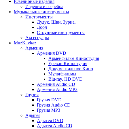
Ювелирные изделия
Изделия из серебра
Музыкальные инструменты
Инструменты
Дудук. Шви. Зурна.
Доол
Струнные инструменты
Аксессуары
MuzKavkaz
Армения
Армения DVD
Арменфильм Киностудия
Ереван Киностудия
Документальное Кино
Мультфильмы
Blu-ray. HD DVD
Армения Audio CD
Армения Audio MP3
Грузия
Грузия DVD
Грузия Audio CD
Грузия MP3
Адыгея
Адыгея DVD
Адыгея Audio CD