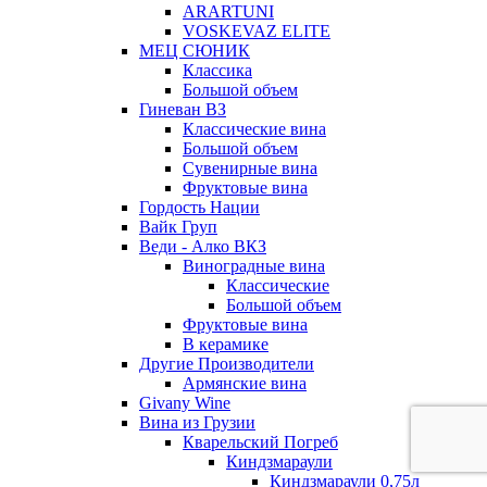
ARARTUNI
VOSKEVAZ ELITE
МЕЦ СЮНИК
Классика
Большой объем
Гиневан ВЗ
Классические вина
Большой объем
Сувенирные вина
Фруктовые вина
Гордость Нации
Вайк Груп
Веди - Алко ВКЗ
Виноградные вина
Классические
Большой объем
Фруктовые вина
В керамике
Другие Производители
Армянские вина
Givany Wine
Вина из Грузии
Кварельский Погреб
Киндзмараули
Киндзмараули 0,75л