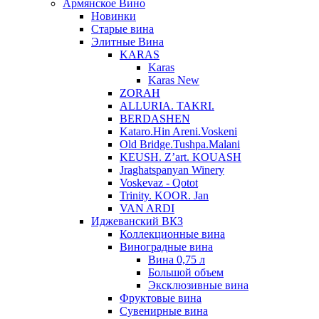
Армянское Вино
Новинки
Старые вина
Элитные Вина
KARAS
Karas
Karas New
ZORAH
ALLURIA. TAKRI.
BERDASHEN
Kataro.Hin Areni.Voskeni
Old Bridge.Tushpa.Malani
KEUSH. Z’art. KOUASH
Jraghatspanyan Winery
Voskevaz - Qotot
Trinity. KOOR. Jan
VAN ARDI
Иджеванский ВКЗ
Коллекционные вина
Виноградные вина
Вина 0,75 л
Большой объем
Эксклюзивные вина
Фруктовые вина
Cувенирные вина