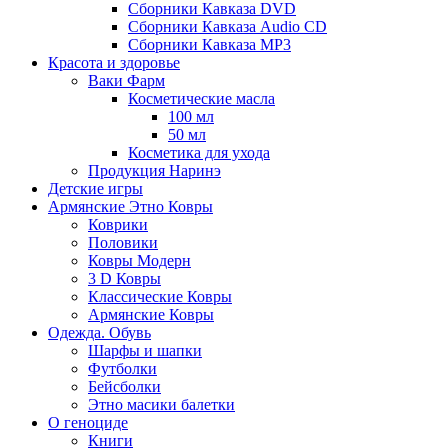
Сборники Кавказа DVD
Сборники Кавказа Audio CD
Сборники Кавказа MP3
Красота и здоровье
Ваки Фарм
Косметические масла
100 мл
50 мл
Косметика для ухода
Продукция Наринэ
Детские игры
Армянские Этно Ковры
Коврики
Половики
Ковры Модерн
3 D Ковры
Классические Ковры
Армянские Ковры
Одежда. Обувь
Шарфы и шапки
Футболки
Бейсболки
Этно масики балетки
О геноциде
Книги