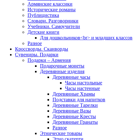
Армянские классики
Исторические романы
Публицистика
Словари. Разговорники
Учебники. Самоучители
Детские книги
Для дошкольников<br> и младших классов
Разное
Кроссворды. Сканворды
Сувениры. Подарки
Подарки – Армения
Подарочные монеты
Деревянные изделия
Деревянные часы
Часы настольные
Часы настенные
Деревянные Храмы
Подставки для напитков
Деревянные Тарелки
Деревянные Вазы
Деревянные Кресты
Деревянные Гранаты
Разное
Этнические товары
Этно скатерти