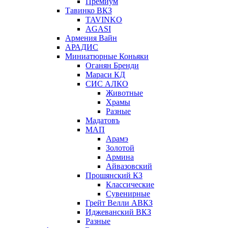
Премиум
Тавинко ВКЗ
TAVINKO
AGASI
Армения Вайн
АРАДИС
Миниатюрные Коньяки
Оганян Бренди
Мараси КД
СИС АЛКО
Животные
Храмы
Разные
Мадатовъ
МАП
Арамэ
Золотой
Армина
Айвазовский
Прошянский КЗ
Классические
Сувенирные
Грейт Велли АВКЗ
Иджеванский ВКЗ
Разные