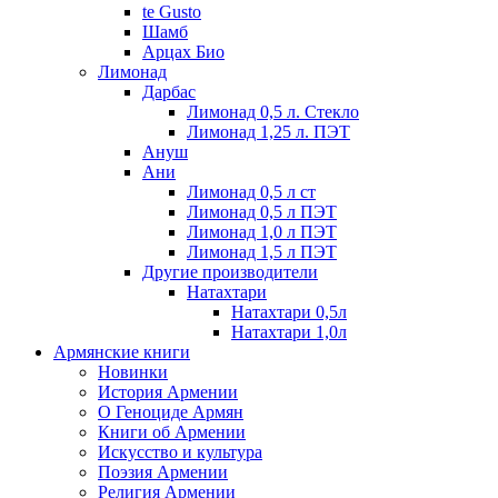
te Gusto
Шамб
Арцах Био
Лимонад
Дарбас
Лимонад 0,5 л. Стекло
Лимонад 1,25 л. ПЭТ
Ануш
Ани
Лимонад 0,5 л ст
Лимонад 0,5 л ПЭТ
Лимонад 1,0 л ПЭТ
Лимонад 1,5 л ПЭТ
Другие производители
Натахтари
Натахтари 0,5л
Натахтари 1,0л
Армянские книги
Новинки
История Армении
О Геноциде Армян
Книги об Армении
Иcкусство и культура
Поэзия Армении
Религия Армении