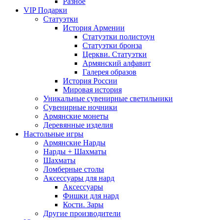
Разное
VIP Подарки
Статуэтки
История Армении
Статуэтки полистоун
Статуэтки бронза
Церкви. Статуэтки
Армянский алфавит
Галерея образов
История России
Мировая история
Уникальные сувенирные светильники
Сувенирные ночники
Армянские монеты
Деревянные изделия
Настольные игры
Армянские Нарды
Нарды + Шахматы
Шахматы
Ломберные столы
Аксессуары для нард
Аксессуары
Фишки для нард
Кости. Зары
Другие производители