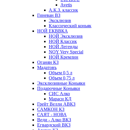
Avetis
А.К.З. классик
Гиневан ВЗ
Эксклюзив
Классический коньяк
НОЙ ЕКВВКА
НОЙ Эксклюзив
НОЙ Классик
НОЙ Легенды
NOY Very Speсial
НОЙ Кремлин
Оганян КЗ
Мадатовъ
Объем 0,5 л
Объем 0,75 л
Эксклюзивные Коньяки
Подарочные Коньяки
СИС Алко
Мараси КД
Грейт Велли АВКЗ
САМКОН КЗ
САЯТ - НОВА
Веди - Алко ВКЗ
Егвардский ВКЗ