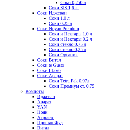
Соки 0,250 л
Соки SIS 1,6 л.
Соки Иджеван
Соки 1.0 л
Соки 0.25 л
Соки Noyan Premium
Соки и Нектары 1,0 л
Соки и Нектары 0,2 л
Соки стекло 0,75 л
Соки стекло 0,25 л
Соки Органик
Соки Витал
Соки te Gusto
Соки Шамб
Соки Арарат
Соки Tetra Pak 0,97л.
Соки Премиум ст. 0,75
Компоты
Иджеван
Арарат
YAN
Ноян
Агроянс
Прошян Фуд
Витал