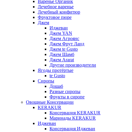
Варенье Органик
Лечебное варенье
Лечебный конфитюр
Фруктовое пюре
Джем
Иджеван
Джем YAN
Джем Агроянс
Джем Фрут Ланд
Джем te Gusto
Джем Шамб
Джем Ararat
Другие производители
Ягоды протёртые
te Gusto
Сиропы
Дошаб
Разные сиропы
Фрукты в сиропе
Овощные Консервации
KERAKUR
Консервация KERAKUR
Маринады KERAKUR
Иджеван
Консервация Иджеван