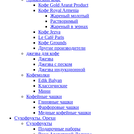
Кофе Gold Ararat Product
Кофе Royal Armenia
Жареный молотый
Растворимый
Жареный в зернах
Кофе Jezva
Le Café Paris
Кофе Grounds
Другие производители
джезва для кофе
Джезва
Джезва с песком
Джезва индукционной
Кофемолки
Edik Balyan
Классичиские
Мини
Кофейные чашки
Глиняные чашки
Фарфоровые чашки
Медные кофейные чашки
Сухофрукты. Орехи
Сухофрукты
Подарочные наборы