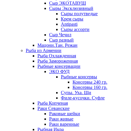
Сыр ЭКОТАВУШ
Сыры Эксклюзивный
Сыры полутведые
Крем сыры
Antipasti
Сыры ассорти
Сыр Чечил
Сыр разный
Мацони.Тан. Режан
Рыба из Армении
Рыба Охлажденная
Рыба Замороженная
Рыбные консервации
ЭКО ФУД
Рыбные консервы
Консервы 240 гр.
Консервы 160 гр.
Супы. Уха. Щи
Филе-кусочки. Суфле
Рыба Копченая
Раки Севанские
Раковые шейки
Раки живые
Раки варенные
Рыбная Икра