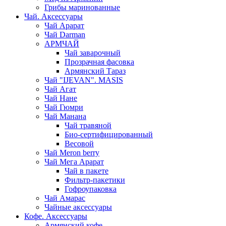
Грибы маринованные
Чай. Аксессуары
Чай Арарат
Чай Darman
АРМЧАЙ
Чай заварочный
Прозрачная фасовка
Армянский Тараз
Чай "IJEVAN". MASIS
Чай Агат
Чай Нане
Чай Гюмри
Чай Манана
Чай травяной
Био-сертифицированный
Весовой
Чай Meron berry
Чай Мега Арарат
Чай в пакете
Фильтр-пакетики
Гофроупаковка
Чай Амарас
Чайные аксессуары
Кофе. Аксессуары
Армянский кофе