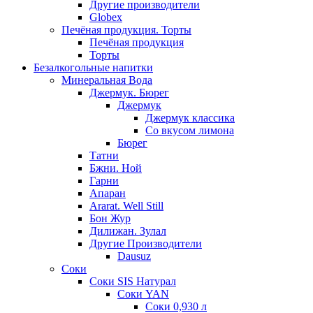
Другие производители
Globex
Печёная продукция. Торты
Печёная продукция
Торты
Безалкогольные напитки
Минеральная Вода
Джермук. Бюрег
Джермук
Джермук классика
Со вкусом лимона
Бюрег
Татни
Бжни. Ной
Гарни
Апаран
Ararat. Well Still
Бон Жур
Дилижан. Зулал
Другие Производители
Dausuz
Соки
Соки SIS Натурал
Соки YAN
Соки 0,930 л