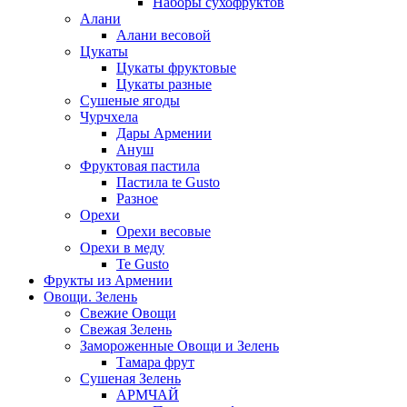
Наборы сухофруктов
Алани
Алани весовой
Цукаты
Цукаты фруктовые
Цукаты разные
Сушеные ягоды
Чурчхела
Дары Армении
Ануш
Фруктовая пастила
Пастила te Gusto
Разное
Орехи
Орехи весовые
Орехи в меду
Te Gusto
Фрукты из Армении
Овощи. Зелень
Свежие Овощи
Свежая Зелень
Замороженные Овощи и Зелень
Тамара фрут
Сушеная Зелень
АРМЧАЙ