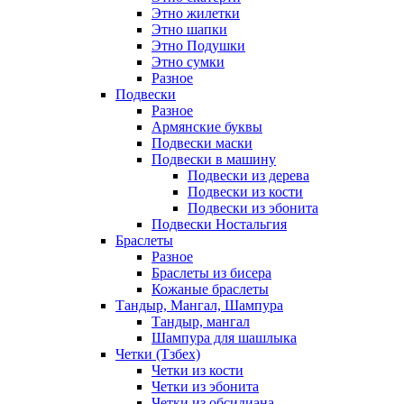
Этно жилетки
Этно шапки
Этно Подушки
Этно сумки
Разное
Подвески
Разное
Армянские буквы
Подвески маски
Подвески в машину
Подвески из дерева
Подвески из кости
Подвески из эбонита
Подвески Ностальгия
Браслеты
Разное
Браслеты из бисера
Кожаные браслеты
Тандыр, Мангал, Шампура
Тандыр, мангал
Шампура для шашлыка
Четки (Тзбех)
Четки из кости
Четки из эбонита
Четки из обсидиана