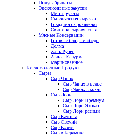
Полуфабрикаты
Эксклюзивные закуски
Мини-рулеты
Сыровяленая вырезка
Говядина сыровяленая
Свинина сыровяленая
Мясные Консервации
Готовые блюда и обеды
Долма
Хаш. Рубец
Ариса. Кавурма
Маринованные
Кисломолочные Продукты
Сыры
Сыр Чанах
Сыр Чанах в ведре
Сыр Чанах Экокат
Сыр Лори
Сыр Лори Премиум
Сыр Лори Экокат
Сыр Лори разный
Сыр Качотта
Сыр Овечий
Сыр Козий
Сыр в Керамике