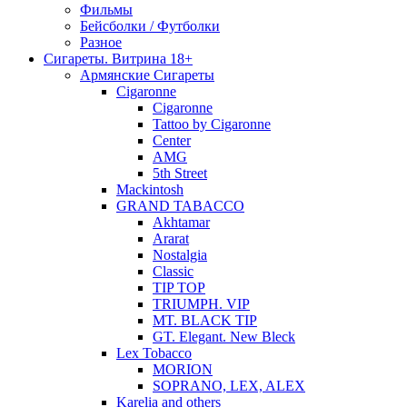
Фильмы
Бейсболки / Футболки
Разное
Сигареты. Витрина 18+
Армянские Сигареты
Cigaronne
Cigaronne
Tattoo by Cigaronne
Center
AMG
5th Street
Mackintosh
GRAND TABACCO
Akhtamar
Ararat
Nostalgia
Classic
TIP TOP
TRIUMPH. VIP
MT. BLACK TIP
GT. Elegant. New Bleck
Lex Tobacco
MORION
SOPRANO, LEX, ALEX
Karelia and others