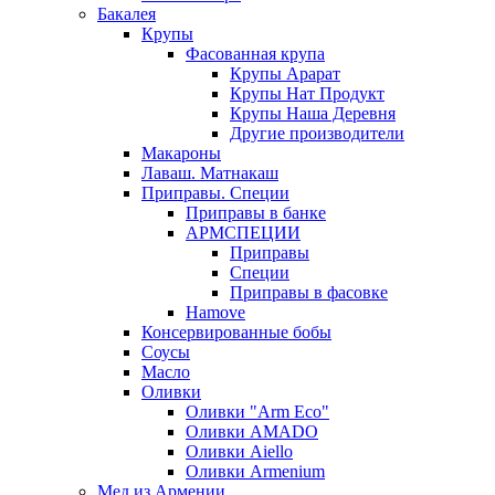
Бакалея
Крупы
Фасованная крупа
Крупы Арарат
Крупы Нат Продукт
Крупы Наша Деревня
Другие производители
Макароны
Лаваш. Матнакаш
Приправы. Специи
Приправы в банке
АРМСПЕЦИИ
Приправы
Специи
Приправы в фасовке
Hamove
Консервированные бобы
Соусы
Масло
Оливки
Оливки "Arm Eco"
Оливки AMADO
Оливки Aiello
Оливки Armenium
Мед из Армении