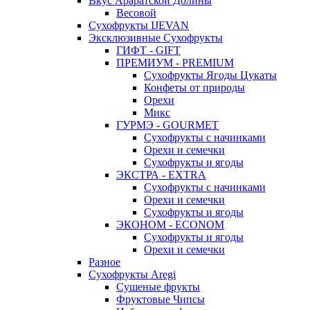
Вкус Араратской Долины
Весовой
Сухофрукты IJEVAN
Эксклюзивные Сухофрукты
ГИФТ - GIFT
ПРЕМИУМ - PREMIUM
Сухофрукты Ягоды Цукаты
Конфеты от природы
Орехи
Микс
ГУРМЭ - GOURMET
Сухофрукты с начинками
Орехи и семечки
Сухофрукты и ягоды
ЭКСТРА - EXTRA
Сухофрукты с начинками
Орехи и семечки
Сухофрукты и ягоды
ЭКОНОМ - ECONOM
Сухофрукты и ягоды
Орехи и семечки
Разное
Сухофрукты Aregi
Сушеные фрукты
Фруктовые Чипсы