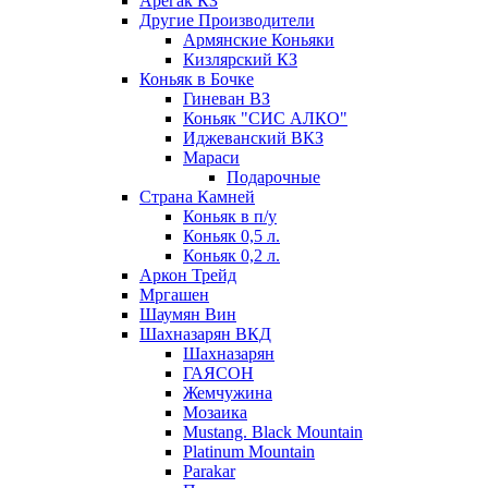
Арегак КЗ
Другие Производители
Армянские Коньяки
Кизлярский КЗ
Коньяк в Бочке
Гиневан ВЗ
Коньяк "СИС АЛКО"
Иджеванский ВКЗ
Мараси
Подарочные
Страна Камней
Коньяк в п/у
Коньяк 0,5 л.
Коньяк 0,2 л.
Аркон Трейд
Мргашен
Шаумян Вин
Шахназарян ВКД
Шахназарян
ГАЯСОН
Жемчужина
Мозаика
Mustang. Black Mountain
Platinum Mountain
Parakar