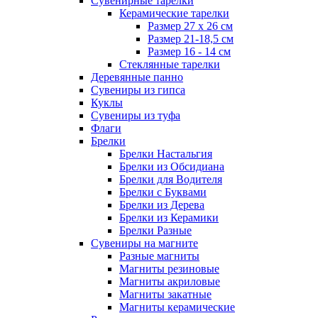
Сувенирные тарелки
Керамические тарелки
Размер 27 х 26 см
Размер 21-18,5 см
Размер 16 - 14 см
Стеклянные тарелки
Деревянные панно
Сувениры из гипса
Куклы
Сувениры из туфа
Флаги
Брелки
Брелки Настальгия
Брелки из Обсидиана
Брелки для Водителя
Брелки с Буквами
Брелки из Дерева
Брелки из Керамики
Брелки Разные
Сувениры на магните
Разные магниты
Магниты резиновые
Магниты акриловые
Магниты закатные
Магниты керамические