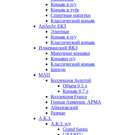
Коньяк в п/у
Коньяк в тубе
Спиртные напитки
Классический коньяк
АрАрАт ЕКЗ
Элитные
Коньяк в п/у
Классический коньяк
Иджеванский ВКЗ
Марочные коньяки
Коньяки п/у
Классический коньяк
Бренди
МАП
Коллекция Золотой
Объем 0,5 л
Коньяк 0,7 л
Коллекция France
Горная Армения. АРМА
Айвазовский
Разные
А.К.З.
А.К.З. п/у
Grand Sargis
URARTU