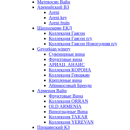
Матевосян Вайн
Аренийский ВЗ
Areni
Areni key
Areni fruits
Шахназарян ЕКД
Коллекция Гаясон
Коллекция Гаясон п/у
Коллекция Гаясон Новогодняя п/у
Gevorkian winery
Сувенирные вина
Фруктовые вина
АРИАЦ. АНАИС
Коллекция КОРОНА
Коллекция Геворкян
Крепленые вина
Абрикосовый Бренди
Армения Вайн
Фруктовые Вина
Коллекция ORRAN
OLD ARMENIA
Виноградные Вина
Коллекция TAKAR
Коллекция YEREVAN
Прошянский КЗ