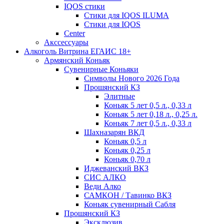
IQOS стики
Стики для IQOS ILUMA
Стики для IQOS
Сenter
Акссессуары
Алкоголь Витрина ЕГАИС 18+
Армянский Коньяк
Сувенирные Коньяки
Символы Нового 2026 Года
Прошянский КЗ
Элитные
Коньяк 5 лет 0,5 л., 0,33 л
Коньяк 5 лет 0,18 л., 0,25 л.
Коньяк 7 лет 0,5 л., 0,33 л
Шахназарян ВКД
Коньяк 0,5 л
Коньяк 0,25 л
Коньяк 0,70 л
Иджеванский ВКЗ
СИС АЛКО
Веди Алко
САМКОН / Тавинко ВКЗ
Коньяк сувенирный Сабля
Прошянский КЗ
Эксклюзив