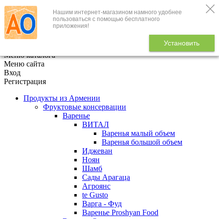
Нашим интернет-магазином намного удобнее
+7 (495) 646-888-1
пользоваться с помощью бесплатного
приложения!
В корзине
0
товаров
Установить
x
Меню каталога
Меню сайта
Вход
Регистрация
Продукты из Армении
Фруктовые консервации
Варенье
ВИТАЛ
Варенья малый объем
Варенья большой объем
Иджеван
Ноян
Шамб
Сады Арагаца
Агроянс
te Gusto
Варга - Фуд
Варенье Proshyan Food