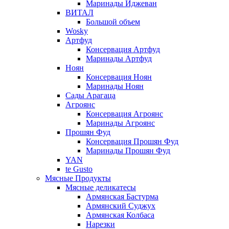
Маринады Иджеван
ВИТАЛ
Большой объем
Wosky
Артфуд
Консервация Артфуд
Маринады Артфуд
Ноян
Консервация Ноян
Маринады Ноян
Сады Арагаца
Агроянс
Консервация Агроянс
Маринады Агроянс
Прошян Фуд
Консервация Прошян Фуд
Маринады Прошян Фуд
YAN
te Gusto
Мясные Продукты
Мясные деликатесы
Армянская Бастурма
Армянский Суджух
Армянская Колбаса
Нарезки