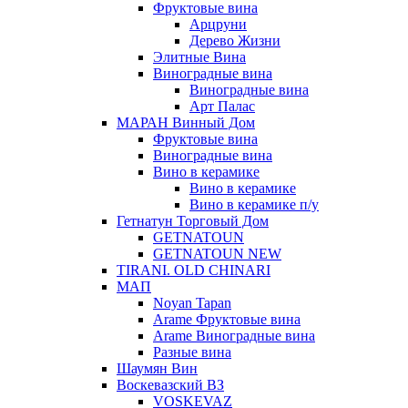
Фруктовые вина
Арцруни
Дерево Жизни
Элитные Вина
Виноградные вина
Виноградные вина
Арт Палас
МАРАН Винный Дом
Фруктовые вина
Виноградные вина
Вино в керамике
Вино в керамике
Вино в керамике п/у
Гетнатун Торговый Дом
GETNATOUN
GETNATOUN NEW
TIRANI. OLD CHINARI
МАП
Noyan Tapan
Arame Фруктовые вина
Arame Виноградные вина
Разные вина
Шаумян Вин
Воскевазский ВЗ
VOSKEVAZ