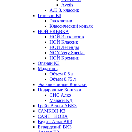
Avetis
А.К.З. классик
Гиневан ВЗ
Эксклюзив
Классический коньяк
НОЙ ЕКВВКА
НОЙ Эксклюзив
НОЙ Классик
НОЙ Легенды
NOY Very Speсial
НОЙ Кремлин
Оганян КЗ
Мадатовъ
Объем 0,5 л
Объем 0,75 л
Эксклюзивные Коньяки
Подарочные Коньяки
СИС Алко
Мараси КД
Грейт Велли АВКЗ
САМКОН КЗ
САЯТ - НОВА
Веди - Алко ВКЗ
Егвардский ВКЗ