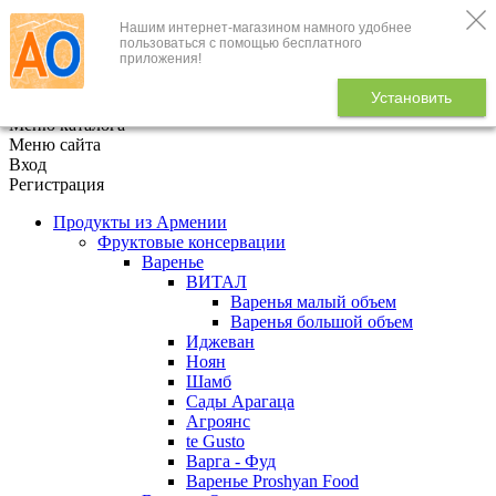
Нашим интернет-магазином намного удобнее
+7 (495) 646-888-1
пользоваться с помощью бесплатного
приложения!
В корзине
0
товаров
Установить
x
Меню каталога
Меню сайта
Вход
Регистрация
Продукты из Армении
Фруктовые консервации
Варенье
ВИТАЛ
Варенья малый объем
Варенья большой объем
Иджеван
Ноян
Шамб
Сады Арагаца
Агроянс
te Gusto
Варга - Фуд
Варенье Proshyan Food