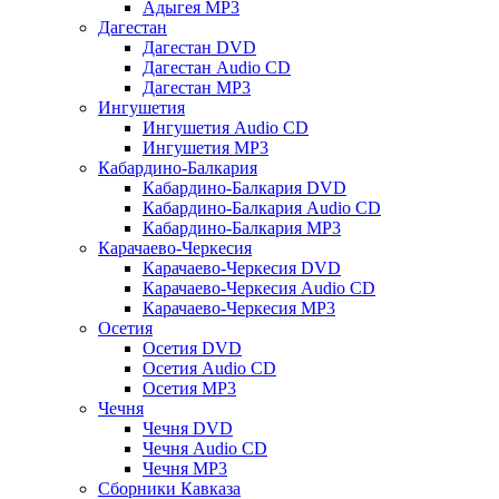
Адыгея MP3
Дагестан
Дагестан DVD
Дагестан Audio CD
Дагестан MP3
Ингушетия
Ингушетия Audio CD
Ингушетия MP3
Кабардино-Балкария
Кабардино-Балкария DVD
Кабардино-Балкария Audio CD
Кабардино-Балкария MP3
Карачаево-Черкесия
Карачаево-Черкесия DVD
Карачаево-Черкесия Audio CD
Карачаево-Черкесия MP3
Осетия
Осетия DVD
Осетия Audio CD
Осетия MP3
Чечня
Чечня DVD
Чечня Audio CD
Чечня MP3
Сборники Кавказа