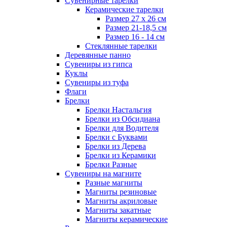
Сувенирные тарелки
Керамические тарелки
Размер 27 х 26 см
Размер 21-18,5 см
Размер 16 - 14 см
Стеклянные тарелки
Деревянные панно
Сувениры из гипса
Куклы
Сувениры из туфа
Флаги
Брелки
Брелки Настальгия
Брелки из Обсидиана
Брелки для Водителя
Брелки с Буквами
Брелки из Дерева
Брелки из Керамики
Брелки Разные
Сувениры на магните
Разные магниты
Магниты резиновые
Магниты акриловые
Магниты закатные
Магниты керамические