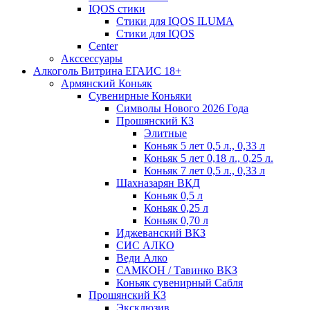
IQOS стики
Стики для IQOS ILUMA
Стики для IQOS
Сenter
Акссессуары
Алкоголь Витрина ЕГАИС 18+
Армянский Коньяк
Сувенирные Коньяки
Символы Нового 2026 Года
Прошянский КЗ
Элитные
Коньяк 5 лет 0,5 л., 0,33 л
Коньяк 5 лет 0,18 л., 0,25 л.
Коньяк 7 лет 0,5 л., 0,33 л
Шахназарян ВКД
Коньяк 0,5 л
Коньяк 0,25 л
Коньяк 0,70 л
Иджеванский ВКЗ
СИС АЛКО
Веди Алко
САМКОН / Тавинко ВКЗ
Коньяк сувенирный Сабля
Прошянский КЗ
Эксклюзив