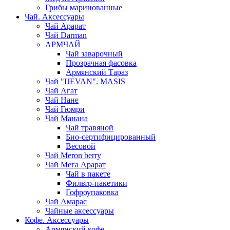
Грибы маринованные
Чай. Аксессуары
Чай Арарат
Чай Darman
АРМЧАЙ
Чай заварочный
Прозрачная фасовка
Армянский Тараз
Чай "IJEVAN". MASIS
Чай Агат
Чай Нане
Чай Гюмри
Чай Манана
Чай травяной
Био-сертифицированный
Весовой
Чай Meron berry
Чай Мега Арарат
Чай в пакете
Фильтр-пакетики
Гофроупаковка
Чай Амарас
Чайные аксессуары
Кофе. Аксессуары
Армянский кофе