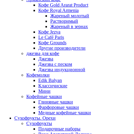
Кофе Gold Ararat Product
Кофе Royal Armenia
Жареный молотый
Растворимый
Жареный в зернах
Кофе Jezva
Le Café Paris
Кофе Grounds
Другие производители
джезва для кофе
Джезва
Джезва с песком
Джезва индукционной
Кофемолки
Edik Balyan
Классичиские
Мини
Кофейные чашки
Глиняные чашки
Фарфоровые чашки
Медные кофейные чашки
Сухофрукты. Орехи
Сухофрукты
Подарочные наборы