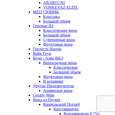
ARARTUNI
VOSKEVAZ ELITE
МЕЦ СЮНИК
Классика
Большой объем
Гиневан ВЗ
Классические вина
Большой объем
Сувенирные вина
Фруктовые вина
Гордость Нации
Вайк Груп
Веди - Алко ВКЗ
Виноградные вина
Классические
Большой объем
Фруктовые вина
В керамике
Другие Производители
Армянские вина
Givany Wine
Вина из Грузии
Кварельский Погреб
Киндзмараули
Киндзмараули 0,75л