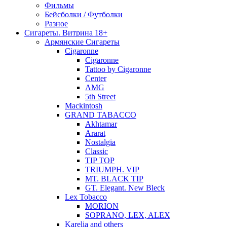
Фильмы
Бейсболки / Футболки
Разное
Сигареты. Витрина 18+
Армянские Сигареты
Cigaronne
Cigaronne
Tattoo by Cigaronne
Center
AMG
5th Street
Mackintosh
GRAND TABACCO
Akhtamar
Ararat
Nostalgia
Classic
TIP TOP
TRIUMPH. VIP
MT. BLACK TIP
GT. Elegant. New Bleck
Lex Tobacco
MORION
SOPRANO, LEX, ALEX
Karelia and others