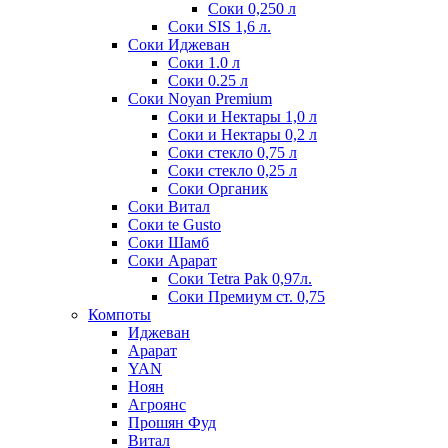
Соки 0,250 л
Соки SIS 1,6 л.
Соки Иджеван
Соки 1.0 л
Соки 0.25 л
Соки Noyan Premium
Соки и Нектары 1,0 л
Соки и Нектары 0,2 л
Соки стекло 0,75 л
Соки стекло 0,25 л
Соки Органик
Соки Витал
Соки te Gusto
Соки Шамб
Соки Арарат
Соки Tetra Pak 0,97л.
Соки Премиум ст. 0,75
Компоты
Иджеван
Арарат
YAN
Ноян
Агроянс
Прошян Фуд
Витал