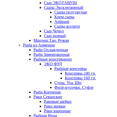
Сыр ЭКОТАВУШ
Сыры Эксклюзивный
Сыры полутведые
Крем сыры
Antipasti
Сыры ассорти
Сыр Чечил
Сыр разный
Мацони.Тан. Режан
Рыба из Армении
Рыба Охлажденная
Рыба Замороженная
Рыбные консервации
ЭКО ФУД
Рыбные консервы
Консервы 240 гр.
Консервы 160 гр.
Супы. Уха. Щи
Филе-кусочки. Суфле
Рыба Копченая
Раки Севанские
Раковые шейки
Раки живые
Раки варенные
Рыбная Икра