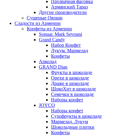
Прозрачная фасовка
Армянский Тараз
Другие производители
Сушеные Овощи
Сладости из Армении
Конфеты из Армении
Sonuar. Mark Sevouni
Grand Candy
Набор Конфет
Лукум. Мармелад
Конфеты
Арколад
GRAND Dian
Фрукты в шоколаде
Орехи в шоколаде
Драже в шоколаде
ШокоХит в шоколаде
Семечки в шоколаде
Наборы конфет
JOYCO
Наборы конфет
Сухофрукты в шоколаде
Мармелад. Лукум
Шоколадные плитки
Конфеты