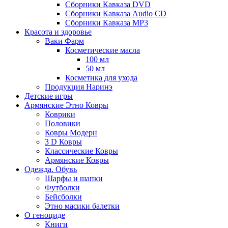
Сборники Кавказа DVD
Сборники Кавказа Audio CD
Сборники Кавказа MP3
Красота и здоровье
Ваки Фарм
Косметические масла
100 мл
50 мл
Косметика для ухода
Продукция Наринэ
Детские игры
Армянские Этно Ковры
Коврики
Половики
Ковры Модерн
3 D Ковры
Классические Ковры
Армянские Ковры
Одежда. Обувь
Шарфы и шапки
Футболки
Бейсболки
Этно масики балетки
О геноциде
Книги