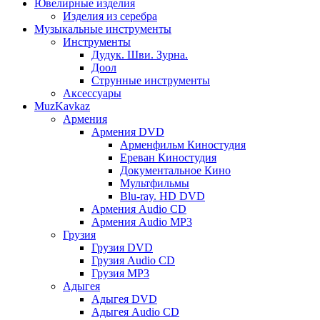
Ювелирные изделия
Изделия из серебра
Музыкальные инструменты
Инструменты
Дудук. Шви. Зурна.
Доол
Струнные инструменты
Аксессуары
MuzKavkaz
Армения
Армения DVD
Арменфильм Киностудия
Ереван Киностудия
Документальное Кино
Мультфильмы
Blu-ray. HD DVD
Армения Audio CD
Армения Audio MP3
Грузия
Грузия DVD
Грузия Audio CD
Грузия MP3
Адыгея
Адыгея DVD
Адыгея Audio CD