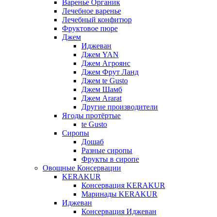
Варенье Органик
Лечебное варенье
Лечебный конфитюр
Фруктовое пюре
Джем
Иджеван
Джем YAN
Джем Агроянс
Джем Фрут Ланд
Джем te Gusto
Джем Шамб
Джем Ararat
Другие производители
Ягоды протёртые
te Gusto
Сиропы
Дошаб
Разные сиропы
Фрукты в сиропе
Овощные Консервации
KERAKUR
Консервация KERAKUR
Маринады KERAKUR
Иджеван
Консервация Иджеван