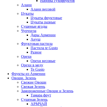
Наборы сухофруктов
Алани
Алани весовой
Цукаты
Цукаты фруктовые
Цукаты разные
Сушеные ягоды
Чурчхела
Дары Армении
Ануш
Фруктовая пастила
Пастила te Gusto
Разное
Орехи
Орехи весовые
Орехи в меду
Te Gusto
Фрукты из Армении
Овощи. Зелень
Свежие Овощи
Свежая Зелень
Замороженные Овощи и Зелень
Тамара фрут
Сушеная Зелень
АРМЧАЙ