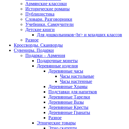
Армянские классики
Исторические романы
Публицистика
Словари. Разговорники
Учебники. Самоучители
Детские книги
Для дошкольников<br> и младших классов
Разное
Кроссворды. Сканворды
Сувениры. Подарки
Подарки – Армения
Подарочные монеты
Деревянные изделия
Деревянные часы
Часы настольные
Часы настенные
Деревянные Храмы
Подставки для напитков
Деревянные Тарелки
Деревянные Вазы
Деревянные Кресты
Деревянные Гранаты
Разное
Этнические товары
Этно скатерти