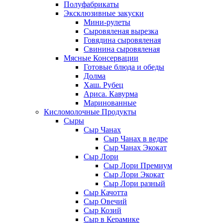
Полуфабрикаты
Эксклюзивные закуски
Мини-рулеты
Сыровяленая вырезка
Говядина сыровяленая
Свинина сыровяленая
Мясные Консервации
Готовые блюда и обеды
Долма
Хаш. Рубец
Ариса. Кавурма
Маринованные
Кисломолочные Продукты
Сыры
Сыр Чанах
Сыр Чанах в ведре
Сыр Чанах Экокат
Сыр Лори
Сыр Лори Премиум
Сыр Лори Экокат
Сыр Лори разный
Сыр Качотта
Сыр Овечий
Сыр Козий
Сыр в Керамике