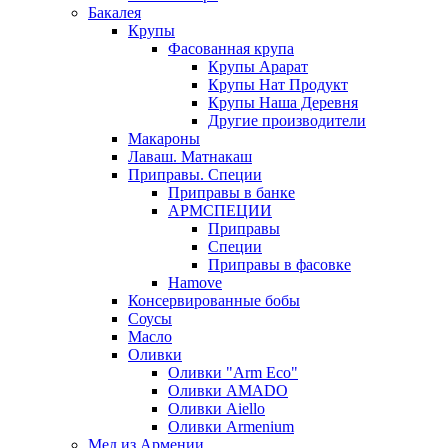
Бакалея
Крупы
Фасованная крупа
Крупы Арарат
Крупы Нат Продукт
Крупы Наша Деревня
Другие производители
Макароны
Лаваш. Матнакаш
Приправы. Специи
Приправы в банке
АРМСПЕЦИИ
Приправы
Специи
Приправы в фасовке
Hamove
Консервированные бобы
Соусы
Масло
Оливки
Оливки "Arm Eco"
Оливки AMADO
Оливки Aiello
Оливки Armenium
Мед из Армении