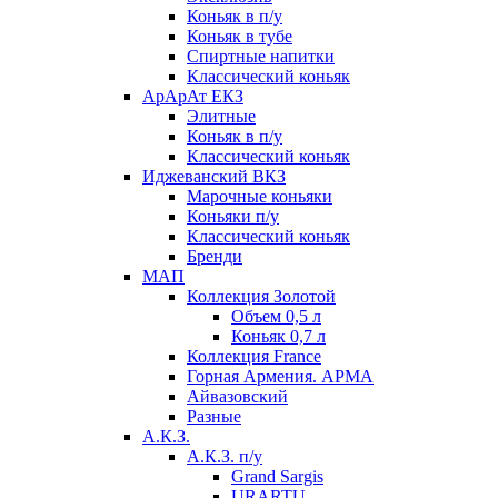
Коньяк в п/у
Коньяк в тубе
Спиртные напитки
Классический коньяк
АрАрАт ЕКЗ
Элитные
Коньяк в п/у
Классический коньяк
Иджеванский ВКЗ
Марочные коньяки
Коньяки п/у
Классический коньяк
Бренди
МАП
Коллекция Золотой
Объем 0,5 л
Коньяк 0,7 л
Коллекция France
Горная Армения. АРМА
Айвазовский
Разные
А.К.З.
А.К.З. п/у
Grand Sargis
URARTU