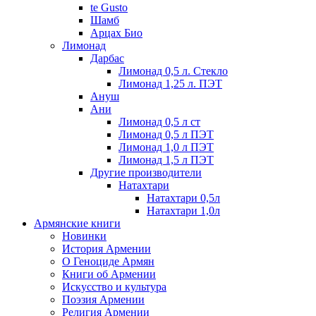
te Gusto
Шамб
Арцах Био
Лимонад
Дарбас
Лимонад 0,5 л. Стекло
Лимонад 1,25 л. ПЭТ
Ануш
Ани
Лимонад 0,5 л ст
Лимонад 0,5 л ПЭТ
Лимонад 1,0 л ПЭТ
Лимонад 1,5 л ПЭТ
Другие производители
Натахтари
Натахтари 0,5л
Натахтари 1,0л
Армянские книги
Новинки
История Армении
О Геноциде Армян
Книги об Армении
Иcкусство и культура
Поэзия Армении
Религия Армении