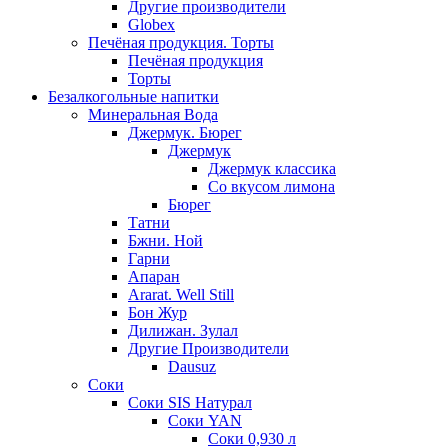
Другие производители
Globex
Печёная продукция. Торты
Печёная продукция
Торты
Безалкогольные напитки
Минеральная Вода
Джермук. Бюрег
Джермук
Джермук классика
Со вкусом лимона
Бюрег
Татни
Бжни. Ной
Гарни
Апаран
Ararat. Well Still
Бон Жур
Дилижан. Зулал
Другие Производители
Dausuz
Соки
Соки SIS Натурал
Соки YAN
Соки 0,930 л