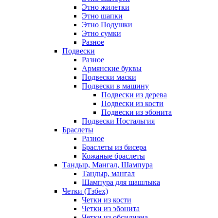
Этно жилетки
Этно шапки
Этно Подушки
Этно сумки
Разное
Подвески
Разное
Армянские буквы
Подвески маски
Подвески в машину
Подвески из дерева
Подвески из кости
Подвески из эбонита
Подвески Ностальгия
Браслеты
Разное
Браслеты из бисера
Кожаные браслеты
Тандыр, Мангал, Шампура
Тандыр, мангал
Шампура для шашлыка
Четки (Тзбех)
Четки из кости
Четки из эбонита
Четки из обсидиана