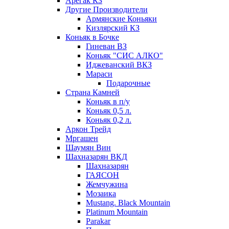
Арегак КЗ
Другие Производители
Армянские Коньяки
Кизлярский КЗ
Коньяк в Бочке
Гиневан ВЗ
Коньяк "СИС АЛКО"
Иджеванский ВКЗ
Мараси
Подарочные
Страна Камней
Коньяк в п/у
Коньяк 0,5 л.
Коньяк 0,2 л.
Аркон Трейд
Мргашен
Шаумян Вин
Шахназарян ВКД
Шахназарян
ГАЯСОН
Жемчужина
Мозаика
Mustang. Black Mountain
Platinum Mountain
Parakar