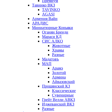
Премиум
Тавинко ВКЗ
TAVINKO
AGASI
Армения Вайн
АРАДИС
Миниатюрные Коньяки
Оганян Бренди
Мараси КД
СИС АЛКО
Животные
Храмы
Разные
Мадатовъ
МАП
Арамэ
Золотой
Армина
Айвазовский
Прошянский КЗ
Классические
Сувенирные
Грейт Велли АВКЗ
Иджеванский ВКЗ
Разные