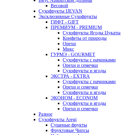
Вкус Араратской Долины
Весовой
Сухофрукты IJEVAN
Эксклюзивные Сухофрукты
ГИФТ - GIFT
ПРЕМИУМ - PREMIUM
Сухофрукты Ягоды Цукаты
Конфеты от природы
Орехи
Микс
ГУРМЭ - GOURMET
Сухофрукты с начинками
Орехи и семечки
Сухофрукты и ягоды
ЭКСТРА - EXTRA
Сухофрукты с начинками
Орехи и семечки
Сухофрукты и ягоды
ЭКОНОМ - ECONOM
Сухофрукты и ягоды
Орехи и семечки
Разное
Сухофрукты Aregi
Сушеные фрукты
Фруктовые Чипсы