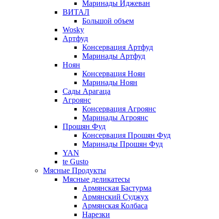
Маринады Иджеван
ВИТАЛ
Большой объем
Wosky
Артфуд
Консервация Артфуд
Маринады Артфуд
Ноян
Консервация Ноян
Маринады Ноян
Сады Арагаца
Агроянс
Консервация Агроянс
Маринады Агроянс
Прошян Фуд
Консервация Прошян Фуд
Маринады Прошян Фуд
YAN
te Gusto
Мясные Продукты
Мясные деликатесы
Армянская Бастурма
Армянский Суджух
Армянская Колбаса
Нарезки