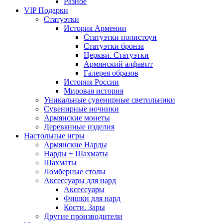
Разное
VIP Подарки
Статуэтки
История Армении
Статуэтки полистоун
Статуэтки бронза
Церкви. Статуэтки
Армянский алфавит
Галерея образов
История России
Мировая история
Уникальные сувенирные светильники
Сувенирные ночники
Армянские монеты
Деревянные изделия
Настольные игры
Армянские Нарды
Нарды + Шахматы
Шахматы
Ломберные столы
Аксессуары для нард
Аксессуары
Фишки для нард
Кости. Зары
Другие производители