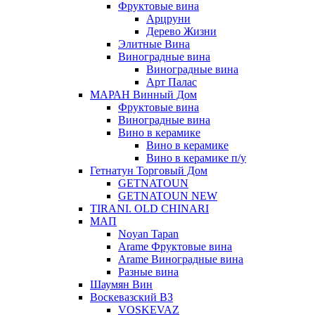
Фруктовые вина
Арцруни
Дерево Жизни
Элитные Вина
Виноградные вина
Виноградные вина
Арт Палас
МАРАН Винный Дом
Фруктовые вина
Виноградные вина
Вино в керамике
Вино в керамике
Вино в керамике п/у
Гетнатун Торговый Дом
GETNATOUN
GETNATOUN NEW
TIRANI. OLD CHINARI
МАП
Noyan Tapan
Arame Фруктовые вина
Arame Виноградные вина
Разные вина
Шаумян Вин
Воскевазский ВЗ
VOSKEVAZ