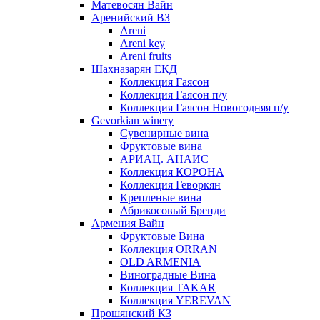
Матевосян Вайн
Аренийский ВЗ
Areni
Areni key
Areni fruits
Шахназарян ЕКД
Коллекция Гаясон
Коллекция Гаясон п/у
Коллекция Гаясон Новогодняя п/у
Gevorkian winery
Сувенирные вина
Фруктовые вина
АРИАЦ. АНАИС
Коллекция КОРОНА
Коллекция Геворкян
Крепленые вина
Абрикосовый Бренди
Армения Вайн
Фруктовые Вина
Коллекция ORRAN
OLD ARMENIA
Виноградные Вина
Коллекция TAKAR
Коллекция YEREVAN
Прошянский КЗ