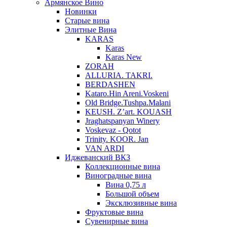
Армянское Вино
Новинки
Старые вина
Элитные Вина
KARAS
Karas
Karas New
ZORAH
ALLURIA. TAKRI.
BERDASHEN
Kataro.Hin Areni.Voskeni
Old Bridge.Tushpa.Malani
KEUSH. Z’art. KOUASH
Jraghatspanyan Winery
Voskevaz - Qotot
Trinity. KOOR. Jan
VAN ARDI
Иджеванский ВКЗ
Коллекционные вина
Виноградные вина
Вина 0,75 л
Большой объем
Эксклюзивные вина
Фруктовые вина
Cувенирные вина