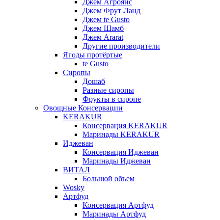
Джем Агроянс
Джем Фрут Ланд
Джем te Gusto
Джем Шамб
Джем Ararat
Другие производители
Ягоды протёртые
te Gusto
Сиропы
Дошаб
Разные сиропы
Фрукты в сиропе
Овощные Консервации
KERAKUR
Консервация KERAKUR
Маринады KERAKUR
Иджеван
Консервация Иджеван
Маринады Иджеван
ВИТАЛ
Большой объем
Wosky
Артфуд
Консервация Артфуд
Маринады Артфуд