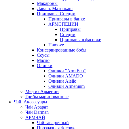
Макароны
Лаваш. Матнакаш
Приправы. Специи
Приправы в банке
АРМСПЕЦИИ
Приправы
Специи
Приправы в фасовке
Hamove
Консервированные бобы
Соусы
Масло
Оливки
Оливки "Arm Eco"
Оливки AMADO
Оливки Aiello
Оливки Armenium
Мед из Армении
Грибы маринованные
Чай. Аксессуары
Чай Арарат
Чай Darman
АРМЧАЙ
Чай заварочный
Прозрачная фасовка