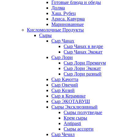
Готовые блюда и обеды
Долма
Хаш. Рубец
Ариса. Кавурма
Маринованные
Кисломолочные Продукты
Сыры
Сыр Чанах
Сыр Чанах в ведре
Сыр Чанах Экокат
Сыр Лори
Сыр Лори Премиум
Сыр Лори Экокат
Сыр Лори разный
Сыр Качотта
Сыр Овечий
Сыр Козий
Сыр в Керамике
Сыр ЭКОТАВУШ
Сыры Эксклюзивный
Сыры полутведые
Крем сыры
Antipasti
Сыры ассорти
Сыр Чечил