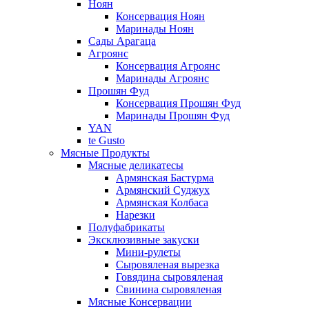
Ноян
Консервация Ноян
Маринады Ноян
Сады Арагаца
Агроянс
Консервация Агроянс
Маринады Агроянс
Прошян Фуд
Консервация Прошян Фуд
Маринады Прошян Фуд
YAN
te Gusto
Мясные Продукты
Мясные деликатесы
Армянская Бастурма
Армянский Суджух
Армянская Колбаса
Нарезки
Полуфабрикаты
Эксклюзивные закуски
Мини-рулеты
Сыровяленая вырезка
Говядина сыровяленая
Свинина сыровяленая
Мясные Консервации