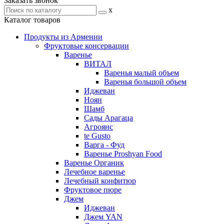
Заказать звонок
x
Каталог товаров
Продукты из Армении
Фруктовые консервации
Варенье
ВИТАЛ
Варенья малый объем
Варенья большой объем
Иджеван
Ноян
Шамб
Сады Арагаца
Агроянс
te Gusto
Варга - Фуд
Варенье Proshyan Food
Варенье Органик
Лечебное варенье
Лечебный конфитюр
Фруктовое пюре
Джем
Иджеван
Джем YAN