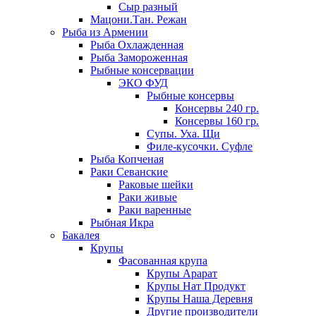
Сыр разный
Мацони.Тан. Режан
Рыба из Армении
Рыба Охлажденная
Рыба Замороженная
Рыбные консервации
ЭКО ФУД
Рыбные консервы
Консервы 240 гр.
Консервы 160 гр.
Супы. Уха. Щи
Филе-кусочки. Суфле
Рыба Копченая
Раки Севанские
Раковые шейки
Раки живые
Раки варенные
Рыбная Икра
Бакалея
Крупы
Фасованная крупа
Крупы Арарат
Крупы Нат Продукт
Крупы Наша Деревня
Другие производители