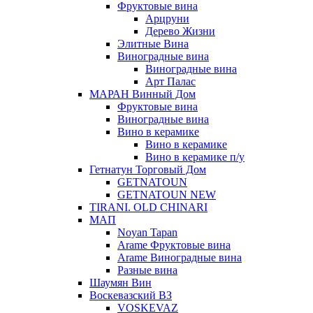
Фруктовые вина
Арцруни
Дерево Жизни
Элитные Вина
Виноградные вина
Виноградные вина
Арт Палас
МАРАН Винный Дом
Фруктовые вина
Виноградные вина
Вино в керамике
Вино в керамике
Вино в керамике п/у
Гетнатун Торговый Дом
GETNATOUN
GETNATOUN NEW
TIRANI. OLD CHINARI
МАП
Noyan Tapan
Arame Фруктовые вина
Arame Виноградные вина
Разные вина
Шаумян Вин
Воскевазский ВЗ
VOSKEVAZ