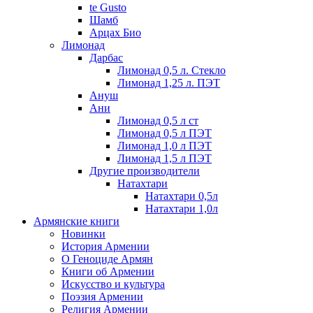
te Gusto
Шамб
Арцах Био
Лимонад
Дарбас
Лимонад 0,5 л. Стекло
Лимонад 1,25 л. ПЭТ
Ануш
Ани
Лимонад 0,5 л ст
Лимонад 0,5 л ПЭТ
Лимонад 1,0 л ПЭТ
Лимонад 1,5 л ПЭТ
Другие производители
Натахтари
Натахтари 0,5л
Натахтари 1,0л
Армянские книги
Новинки
История Армении
О Геноциде Армян
Книги об Армении
Иcкусство и культура
Поэзия Армении
Религия Армении