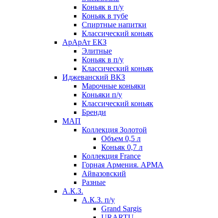
Коньяк в п/у
Коньяк в тубе
Спиртные напитки
Классический коньяк
АрАрАт ЕКЗ
Элитные
Коньяк в п/у
Классический коньяк
Иджеванский ВКЗ
Марочные коньяки
Коньяки п/у
Классический коньяк
Бренди
МАП
Коллекция Золотой
Объем 0,5 л
Коньяк 0,7 л
Коллекция France
Горная Армения. АРМА
Айвазовский
Разные
А.К.З.
А.К.З. п/у
Grand Sargis
URARTU