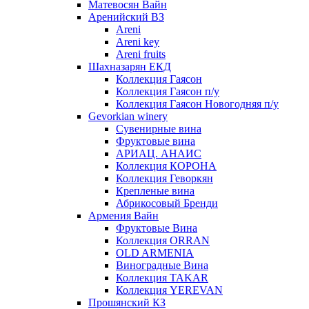
Матевосян Вайн
Аренийский ВЗ
Areni
Areni key
Areni fruits
Шахназарян ЕКД
Коллекция Гаясон
Коллекция Гаясон п/у
Коллекция Гаясон Новогодняя п/у
Gevorkian winery
Сувенирные вина
Фруктовые вина
АРИАЦ. АНАИС
Коллекция КОРОНА
Коллекция Геворкян
Крепленые вина
Абрикосовый Бренди
Армения Вайн
Фруктовые Вина
Коллекция ORRAN
OLD ARMENIA
Виноградные Вина
Коллекция TAKAR
Коллекция YEREVAN
Прошянский КЗ