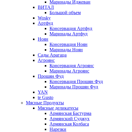
Маринады Иджеван
ВИТАЛ
Большой объем
Wosky
Артфуд
Консервация Артфуд
Маринады Артфуд
Ноян
Консервация Ноян
Маринады Ноян
Сады Арагаца
Агроянс
Консервация Агроянс
Маринады Агроянс
Прошян Фуд
Консервация Прошян Фуд
Маринады Прошян Фуд
YAN
te Gusto
Мясные Продукты
Мясные деликатесы
Армянская Бастурма
Армянский Суджух
Армянская Колбаса
Нарезки