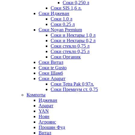
Соки 0,250 л
Соки SIS 1,6 л.
Соки Иджеван
Соки 1.0 л
Соки 0.25 л
Соки Noyan Premium
Соки и Нектары 1,0 л
Соки и Нектары 0,2 л
Соки стекло 0,75 л
Соки стекло 0,25 л
Соки Органик
Соки Витал
Соки te Gusto
Соки Шамб
Соки Арарат
Соки Tetra Pak 0,97л.
Соки Премиум ст. 0,75
Компоты
Иджеван
Арарат
YAN
Ноян
Агроянс
Прошян Фуд
Витал