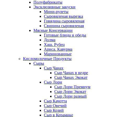
Полуфабрикаты
Эксклюзивные закуски
Мини-рулеты
Сыровяленая вырезка
Говядина сыровяленая
Свинина сыровяленая
Мясные Консервации
Готовые блюда и обеды
Долма
Хаш. Рубец
Ариса. Кавурма
Маринованные
Кисломолочные Продукты
Сыры
Сыр Чанах
Сыр Чанах в ведре
Сыр Чанах Экокат
Сыр Лори
Сыр Лори Премиум
Сыр Лори Экокат
Сыр Лори разный
Сыр Качотта
Сыр Овечий
Сыр Козий
Сыр в Керамике