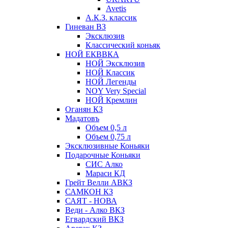
Avetis
А.К.З. классик
Гиневан ВЗ
Эксклюзив
Классический коньяк
НОЙ ЕКВВКА
НОЙ Эксклюзив
НОЙ Классик
НОЙ Легенды
NOY Very Speсial
НОЙ Кремлин
Оганян КЗ
Мадатовъ
Объем 0,5 л
Объем 0,75 л
Эксклюзивные Коньяки
Подарочные Коньяки
СИС Алко
Мараси КД
Грейт Велли АВКЗ
САМКОН КЗ
САЯТ - НОВА
Веди - Алко ВКЗ
Егвардский ВКЗ