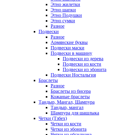
Этно жилетки
Этно шапки
Этно Подушки
Этно сумки
Разное
Подвески
Разное
Армянские буквы
Подвески маски
Подвески в машину
Подвески из дерева
Подвески из кости
Подвески из эбонита
Подвески Ностальгия
Браслеты
Разное
Браслеты из бисера
Кожаные браслеты
Тандыр, Мангал, Шампура
Тандыр, мангал
Шампура для шашлыка
Четки (Тзбех)
Четки из кости
Четки из эбонита
Четки из обсидиана