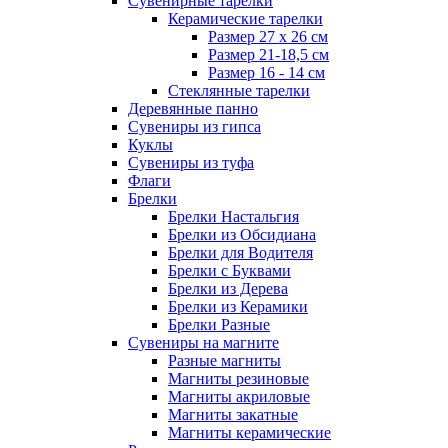
Сувенирные тарелки
Керамические тарелки
Размер 27 х 26 см
Размер 21-18,5 см
Размер 16 - 14 см
Стеклянные тарелки
Деревянные панно
Сувениры из гипса
Куклы
Сувениры из туфа
Флаги
Брелки
Брелки Настальгия
Брелки из Обсидиана
Брелки для Водителя
Брелки с Буквами
Брелки из Дерева
Брелки из Керамики
Брелки Разные
Сувениры на магните
Разные магниты
Магниты резиновые
Магниты акриловые
Магниты закатные
Магниты керамические