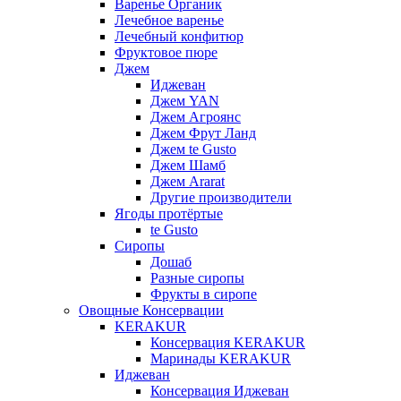
Варенье Органик
Лечебное варенье
Лечебный конфитюр
Фруктовое пюре
Джем
Иджеван
Джем YAN
Джем Агроянс
Джем Фрут Ланд
Джем te Gusto
Джем Шамб
Джем Ararat
Другие производители
Ягоды протёртые
te Gusto
Сиропы
Дошаб
Разные сиропы
Фрукты в сиропе
Овощные Консервации
KERAKUR
Консервация KERAKUR
Маринады KERAKUR
Иджеван
Консервация Иджеван