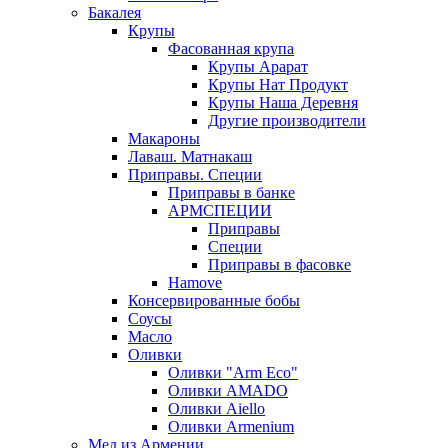
Бакалея
Крупы
Фасованная крупа
Крупы Арарат
Крупы Нат Продукт
Крупы Наша Деревня
Другие производители
Макароны
Лаваш. Матнакаш
Приправы. Специи
Приправы в банке
АРМСПЕЦИИ
Приправы
Специи
Приправы в фасовке
Hamove
Консервированные бобы
Соусы
Масло
Оливки
Оливки "Arm Eco"
Оливки AMADO
Оливки Aiello
Оливки Armenium
Мед из Армении