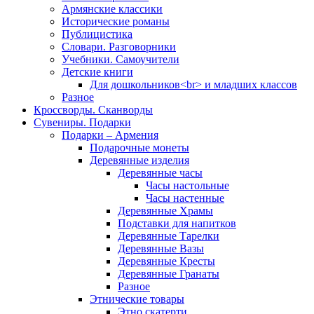
Армянские классики
Исторические романы
Публицистика
Словари. Разговорники
Учебники. Самоучители
Детские книги
Для дошкольников<br> и младших классов
Разное
Кроссворды. Сканворды
Сувениры. Подарки
Подарки – Армения
Подарочные монеты
Деревянные изделия
Деревянные часы
Часы настольные
Часы настенные
Деревянные Храмы
Подставки для напитков
Деревянные Тарелки
Деревянные Вазы
Деревянные Кресты
Деревянные Гранаты
Разное
Этнические товары
Этно скатерти