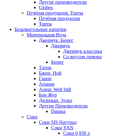
Другие производители
Globex
Печёная продукция. Торты
Печёная продукция
Торты
Безалкогольные напитки
Минеральная Вода
Джермук. Бюрег
Джермук
Джермук классика
Со вкусом лимона
Бюрег
Татни
Бжни. Ной
Гарни
Апаран
Ararat. Well Still
Бон Жур
Дилижан. Зулал
Другие Производители
Dausuz
Соки
Соки SIS Натурал
Соки YAN
Соки 0,930 л