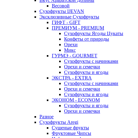
Вкус Араратской Долины
Весовой
Сухофрукты IJEVAN
Эксклюзивные Сухофрукты
ГИФТ - GIFT
ПРЕМИУМ - PREMIUM
Сухофрукты Ягоды Цукаты
Конфеты от природы
Орехи
Микс
ГУРМЭ - GOURMET
Сухофрукты с начинками
Орехи и семечки
Сухофрукты и ягоды
ЭКСТРА - EXTRA
Сухофрукты с начинками
Орехи и семечки
Сухофрукты и ягоды
ЭКОНОМ - ECONOM
Сухофрукты и ягоды
Орехи и семечки
Разное
Сухофрукты Aregi
Сушеные фрукты
Фруктовые Чипсы