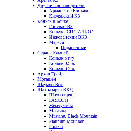
Арегак КЗ
Другие Производители
Армянские Коньяки
Кизлярский КЗ
Коньяк в Бочке
Гиневан ВЗ
Коньяк "СИС АЛКО"
Иджеванский ВКЗ
Мараси
Подарочные
Страна Камней
Коньяк в п/у
Коньяк 0,5 л.
Коньяк 0,2 л.
Аркон Трейд
Мргашен
Шаумян Вин
Шахназарян ВКД
Шахназарян
ГАЯСОН
Жемчужина
Мозаика
Mustang. Black Mountain
Platinum Mountain
Parakar