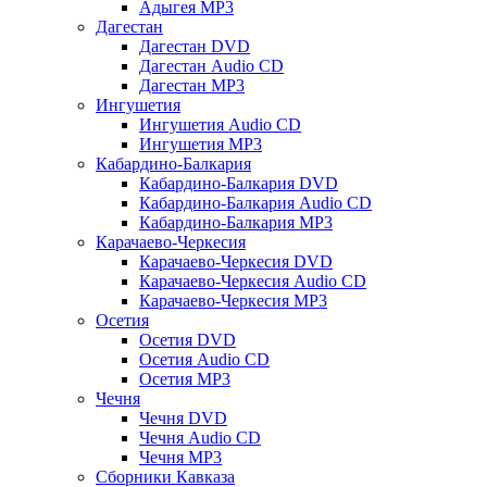
Адыгея MP3
Дагестан
Дагестан DVD
Дагестан Audio CD
Дагестан MP3
Ингушетия
Ингушетия Audio CD
Ингушетия MP3
Кабардино-Балкария
Кабардино-Балкария DVD
Кабардино-Балкария Audio CD
Кабардино-Балкария MP3
Карачаево-Черкесия
Карачаево-Черкесия DVD
Карачаево-Черкесия Audio CD
Карачаево-Черкесия MP3
Осетия
Осетия DVD
Осетия Audio CD
Осетия MP3
Чечня
Чечня DVD
Чечня Audio CD
Чечня MP3
Сборники Кавказа