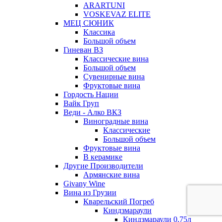
ARARTUNI
VOSKEVAZ ELITE
МЕЦ СЮНИК
Классика
Большой объем
Гиневан ВЗ
Классические вина
Большой объем
Сувенирные вина
Фруктовые вина
Гордость Нации
Вайк Груп
Веди - Алко ВКЗ
Виноградные вина
Классические
Большой объем
Фруктовые вина
В керамике
Другие Производители
Армянские вина
Givany Wine
Вина из Грузии
Кварельский Погреб
Киндзмараули
Киндзмараули 0,75л