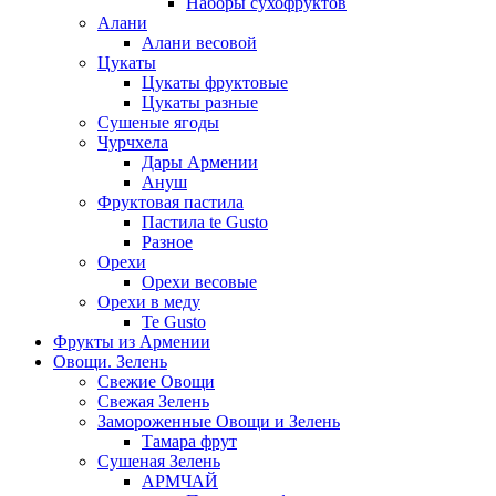
Наборы сухофруктов
Алани
Алани весовой
Цукаты
Цукаты фруктовые
Цукаты разные
Сушеные ягоды
Чурчхела
Дары Армении
Ануш
Фруктовая пастила
Пастила te Gusto
Разное
Орехи
Орехи весовые
Орехи в меду
Te Gusto
Фрукты из Армении
Овощи. Зелень
Свежие Овощи
Свежая Зелень
Замороженные Овощи и Зелень
Тамара фрут
Сушеная Зелень
АРМЧАЙ