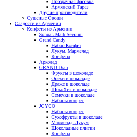
Прозрачная фасовка
Армянский Тараз
Другие производители
Сушеные Овощи
Сладости из Армении
Конфеты из Армении
Sonuar. Mark Sevouni
Grand Candy
Набор Конфет
Лукум. Мармелад
Конфеты
Арколад
GRAND Dian
Фрукты в шоколаде
Орехи в шоколаде
Драже в шоколаде
ШокоХит в шоколаде
Семечки в шоколаде
Наборы конфет
JOYCO
Наборы конфет
Сухофрукты в шоколаде
Мармелад. Лукум
Шоколадные плитки
Конфеты