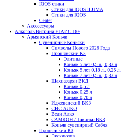
IQOS стики
Стики для IQOS ILUMA
Стики для IQOS
Сenter
Акссессуары
Алкоголь Витрина ЕГАИС 18+
Армянский Коньяк
Сувенирные Коньяки
Символы Нового 2026 Года
Прошянский КЗ
Элитные
Коньяк 5 лет 0,5 л., 0,33 л
Коньяк 5 лет 0,18 л., 0,25 л.
Коньяк 7 лет 0,5 л., 0,33 л
Шахназарян ВКД
Коньяк 0,5 л
Коньяк 0,25 л
Коньяк 0,70 л
Иджеванский ВКЗ
СИС АЛКО
Веди Алко
САМКОН / Тавинко ВКЗ
Коньяк сувенирный Сабля
Прошянский КЗ
Эксклюзив