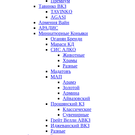
Премиум
Тавинко ВКЗ
TAVINKO
AGASI
Армения Вайн
АРАДИС
Миниатюрные Коньяки
Оганян Бренди
Мараси КД
СИС АЛКО
Животные
Храмы
Разные
Мадатовъ
МАП
Арамэ
Золотой
Армина
Айвазовский
Прошянский КЗ
Классические
Сувенирные
Грейт Велли АВКЗ
Иджеванский ВКЗ
Разные