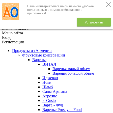
Нашим интернет-магазином намного удобнее
+7 (495) 646-888-1
пользоваться с помощью бесплатного
приложения!
В корзине
0
товаров
Установить
x
Меню каталога
Меню сайта
Вход
Регистрация
Продукты из Армении
Фруктовые консервации
Варенье
ВИТАЛ
Варенья малый объем
Варенья большой объем
Иджеван
Ноян
Шамб
Сады Арагаца
Агроянс
te Gusto
Варга - Фуд
Варенье Proshyan Food