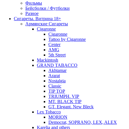
Фильмы
Бейсболки / Футболки
Разное
Сигареты. Витрина 18+
Армянские Сигареты
Cigaronne
Cigaronne
Tattoo by Cigaronne
Center
AMG
5th Street
Mackintosh
GRAND TABACCO
Akhtamar
Ararat
Nostalgia
Classic
TIP TOP
TRIUMPH. VIP
MT. BLACK TIP
GT. Elegant. New Bleck
Lex Tobacco
MORION
Democrat, SOPRANO, LEX, ALEX
Karelia and others