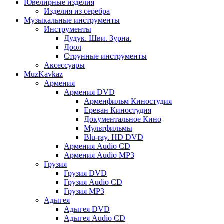
Ювелирные изделия
Изделия из серебра
Музыкальные инструменты
Инструменты
Дудук. Шви. Зурна.
Доол
Струнные инструменты
Аксессуары
MuzKavkaz
Армения
Армения DVD
Арменфильм Киностудия
Ереван Киностудия
Документальное Кино
Мультфильмы
Blu-ray. HD DVD
Армения Audio CD
Армения Audio MP3
Грузия
Грузия DVD
Грузия Audio CD
Грузия MP3
Адыгея
Адыгея DVD
Адыгея Audio CD