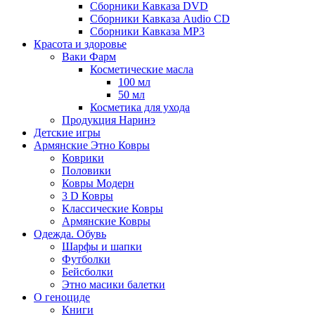
Сборники Кавказа DVD
Сборники Кавказа Audio CD
Сборники Кавказа MP3
Красота и здоровье
Ваки Фарм
Косметические масла
100 мл
50 мл
Косметика для ухода
Продукция Наринэ
Детские игры
Армянские Этно Ковры
Коврики
Половики
Ковры Модерн
3 D Ковры
Классические Ковры
Армянские Ковры
Одежда. Обувь
Шарфы и шапки
Футболки
Бейсболки
Этно масики балетки
О геноциде
Книги