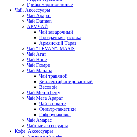
Грибы маринованные
Чай. Аксессуары
Чай Арарат
Чай Darman
АРМЧАЙ
Чай заварочный
Прозрачная фасовка
Армянский Тараз
Чай "IJEVAN". MASIS
Чай Агат
Чай Нане
Чай Гюмри
Чай Манана
Чай травяной
Био-сертифицированный
Весовой
Чай Meron berry
Чай Мега Арарат
Чай в пакете
Фильтр-пакетики
Гофроупаковка
Чай Амарас
Чайные аксессуары
Кофе. Аксессуары
Армянский кофе