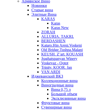
Армянское Вино
Новинки
Старые вина
Элитные Вина
KARAS
Karas
Karas New
ZORAH
ALLURIA. TAKRI.
BERDASHEN
Kataro.Hin Areni.Voskeni
Old Bridge.Tushpa.Malani
KEUSH. Z’art. KOUASH
Jraghatspanyan Winery
Voskevaz - Qotot
Trinity. KOOR. Jan
VAN ARDI
Иджеванский ВКЗ
Коллекционные вина
Виноградные вина
Вина 0,75 л
Большой объем
Эксклюзивные вина
Фруктовые вина
Cувенирные вина