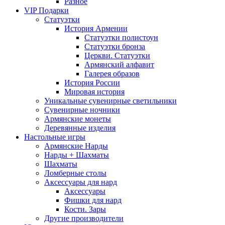
Разное
VIP Подарки
Статуэтки
История Армении
Статуэтки полистоун
Статуэтки бронза
Церкви. Статуэтки
Армянский алфавит
Галерея образов
История России
Мировая история
Уникальные сувенирные светильники
Сувенирные ночники
Армянские монеты
Деревянные изделия
Настольные игры
Армянские Нарды
Нарды + Шахматы
Шахматы
Ломберные столы
Аксессуары для нард
Аксессуары
Фишки для нард
Кости. Зары
Другие производители