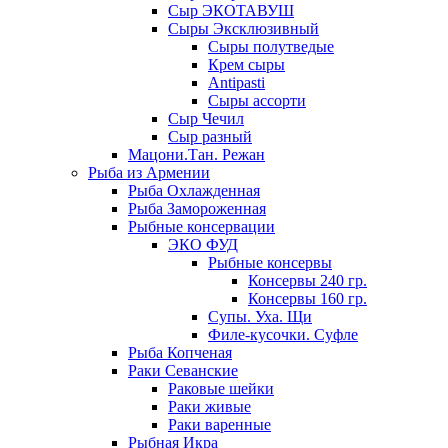
Сыр ЭКОТАВУШ
Сыры Эксклюзивный
Сыры полутведые
Крем сыры
Antipasti
Сыры ассорти
Сыр Чечил
Сыр разный
Мацони.Тан. Режан
Рыба из Армении
Рыба Охлажденная
Рыба Замороженная
Рыбные консервации
ЭКО ФУД
Рыбные консервы
Консервы 240 гр.
Консервы 160 гр.
Супы. Уха. Щи
Филе-кусочки. Суфле
Рыба Копченая
Раки Севанские
Раковые шейки
Раки живые
Раки варенные
Рыбная Икра