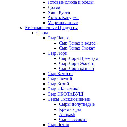
Готовые блюда и обеды
Долма
Хаш. Рубец
Ариса. Кавурма
Маринованные
Кисломолочные Продукты
Сыры
Сыр Чанах
Сыр Чанах в ведре
Сыр Чанах Экокат
Сыр Лори
Сыр Лори Премиум
Сыр Лори Экокат
Сыр Лори разный
Сыр Качотта
Сыр Овечий
Сыр Козий
Сыр в Керамике
Сыр ЭКОТАВУШ
Сыры Эксклюзивный
Сыры полутведые
Крем сыры
Antipasti
Сыры ассорти
Сыр Чечил