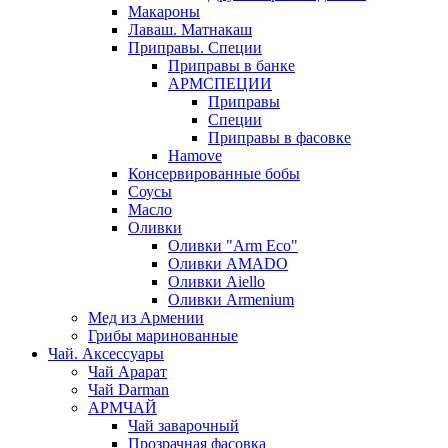
Макароны
Лаваш. Матнакаш
Приправы. Специи
Приправы в банке
АРМСПЕЦИИ
Приправы
Специи
Приправы в фасовке
Hamove
Консервированные бобы
Соусы
Масло
Оливки
Оливки "Arm Eco"
Оливки AMADO
Оливки Aiello
Оливки Armenium
Мед из Армении
Грибы маринованные
Чай. Аксессуары
Чай Арарат
Чай Darman
АРМЧАЙ
Чай заварочный
Прозрачная фасовка