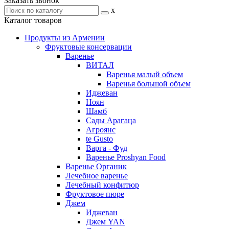
Заказать звонок
x
Каталог товаров
Продукты из Армении
Фруктовые консервации
Варенье
ВИТАЛ
Варенья малый объем
Варенья большой объем
Иджеван
Ноян
Шамб
Сады Арагаца
Агроянс
te Gusto
Варга - Фуд
Варенье Proshyan Food
Варенье Органик
Лечебное варенье
Лечебный конфитюр
Фруктовое пюре
Джем
Иджеван
Джем YAN