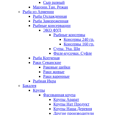
Сыр разный
Мацони.Тан. Режан
Рыба из Армении
Рыба Охлажденная
Рыба Замороженная
Рыбные консервации
ЭКО ФУД
Рыбные консервы
Консервы 240 гр.
Консервы 160 гр.
Супы. Уха. Щи
Филе-кусочки. Суфле
Рыба Копченая
Раки Севанские
Раковые шейки
Раки живые
Раки варенные
Рыбная Икра
Бакалея
Крупы
Фасованная крупа
Крупы Арарат
Крупы Нат Продукт
Крупы Наша Деревня
Другие производители