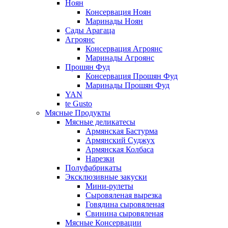
Ноян
Консервация Ноян
Маринады Ноян
Сады Арагаца
Агроянс
Консервация Агроянс
Маринады Агроянс
Прошян Фуд
Консервация Прошян Фуд
Маринады Прошян Фуд
YAN
te Gusto
Мясные Продукты
Мясные деликатесы
Армянская Бастурма
Армянский Суджух
Армянская Колбаса
Нарезки
Полуфабрикаты
Эксклюзивные закуски
Мини-рулеты
Сыровяленая вырезка
Говядина сыровяленая
Свинина сыровяленая
Мясные Консервации