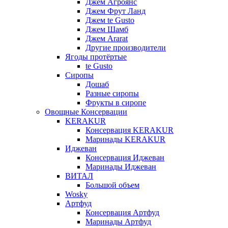
Джем Агроянс
Джем Фрут Ланд
Джем te Gusto
Джем Шамб
Джем Ararat
Другие производители
Ягоды протёртые
te Gusto
Сиропы
Дошаб
Разные сиропы
Фрукты в сиропе
Овощные Консервации
KERAKUR
Консервация KERAKUR
Маринады KERAKUR
Иджеван
Консервация Иджеван
Маринады Иджеван
ВИТАЛ
Большой объем
Wosky
Артфуд
Консервация Артфуд
Маринады Артфуд