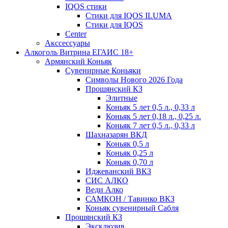
IQOS стики
Стики для IQOS ILUMA
Стики для IQOS
Сenter
Акссессуары
Алкоголь Витрина ЕГАИС 18+
Армянский Коньяк
Сувенирные Коньяки
Символы Нового 2026 Года
Прошянский КЗ
Элитные
Коньяк 5 лет 0,5 л., 0,33 л
Коньяк 5 лет 0,18 л., 0,25 л.
Коньяк 7 лет 0,5 л., 0,33 л
Шахназарян ВКД
Коньяк 0,5 л
Коньяк 0,25 л
Коньяк 0,70 л
Иджеванский ВКЗ
СИС АЛКО
Веди Алко
САМКОН / Тавинко ВКЗ
Коньяк сувенирный Сабля
Прошянский КЗ
Эксклюзив