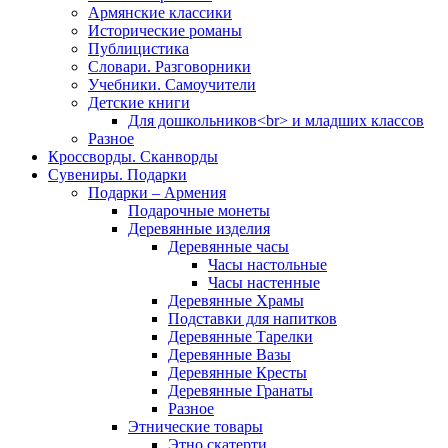
Армянские классики
Исторические романы
Публицистика
Словари. Разговорники
Учебники. Самоучители
Детские книги
Для дошкольников<br> и младших классов
Разное
Кроссворды. Сканворды
Сувениры. Подарки
Подарки – Армения
Подарочные монеты
Деревянные изделия
Деревянные часы
Часы настольные
Часы настенные
Деревянные Храмы
Подставки для напитков
Деревянные Тарелки
Деревянные Вазы
Деревянные Кресты
Деревянные Гранаты
Разное
Этнические товары
Этно скатерти