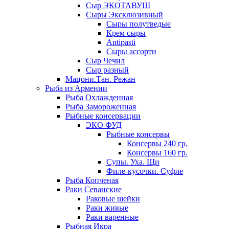
Сыр ЭКОТАВУШ
Сыры Эксклюзивный
Сыры полутведые
Крем сыры
Antipasti
Сыры ассорти
Сыр Чечил
Сыр разный
Мацони.Тан. Режан
Рыба из Армении
Рыба Охлажденная
Рыба Замороженная
Рыбные консервации
ЭКО ФУД
Рыбные консервы
Консервы 240 гр.
Консервы 160 гр.
Супы. Уха. Щи
Филе-кусочки. Суфле
Рыба Копченая
Раки Севанские
Раковые шейки
Раки живые
Раки варенные
Рыбная Икра