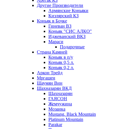
Арегак КЗ
Другие Производители
Армянские Коньяки
Кизлярский КЗ
Коньяк в Бочке
Гиневан ВЗ
Коньяк "СИС АЛКО"
Иджеванский ВКЗ
Мараси
Подарочные
Страна Камней
Коньяк в п/у
Коньяк 0,5 л.
Коньяк 0,2 л.
Аркон Трейд
Мргашен
Шаумян Вин
Шахназарян ВКД
Шахназарян
ГАЯСОН
Жемчужина
Мозаика
Mustang. Black Mountain
Platinum Mountain
Parakar