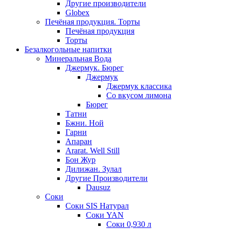
Другие производители
Globex
Печёная продукция. Торты
Печёная продукция
Торты
Безалкогольные напитки
Минеральная Вода
Джермук. Бюрег
Джермук
Джермук классика
Со вкусом лимона
Бюрег
Татни
Бжни. Ной
Гарни
Апаран
Ararat. Well Still
Бон Жур
Дилижан. Зулал
Другие Производители
Dausuz
Соки
Соки SIS Натурал
Соки YAN
Соки 0,930 л