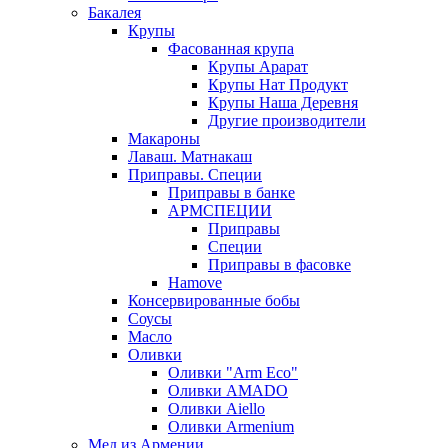
Бакалея
Крупы
Фасованная крупа
Крупы Арарат
Крупы Нат Продукт
Крупы Наша Деревня
Другие производители
Макароны
Лаваш. Матнакаш
Приправы. Специи
Приправы в банке
АРМСПЕЦИИ
Приправы
Специи
Приправы в фасовке
Hamove
Консервированные бобы
Соусы
Масло
Оливки
Оливки "Arm Eco"
Оливки AMADO
Оливки Aiello
Оливки Armenium
Мед из Армении