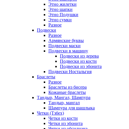
Этно жилетки
Этно шапки
Этно Подушки
Этно сумки
Разное
Подвески
Разное
Армянские буквы
Подвески маски
Подвески в машину
Подвески из дерева
Подвески из кости
Подвески из эбонита
Подвески Ностальгия
Браслеты
Разное
Браслеты из бисера
Кожаные браслеты
Тандыр, Мангал, Шампура
Тандыр, мангал
Шампура для шашлыка
Четки (Тзбех)
Четки из кости
Четки из эбонита
Четки из обсидиана