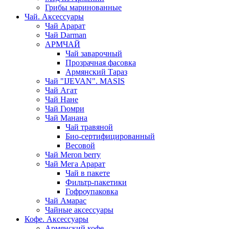
Грибы маринованные
Чай. Аксессуары
Чай Арарат
Чай Darman
АРМЧАЙ
Чай заварочный
Прозрачная фасовка
Армянский Тараз
Чай "IJEVAN". MASIS
Чай Агат
Чай Нане
Чай Гюмри
Чай Манана
Чай травяной
Био-сертифицированный
Весовой
Чай Meron berry
Чай Мега Арарат
Чай в пакете
Фильтр-пакетики
Гофроупаковка
Чай Амарас
Чайные аксессуары
Кофе. Аксессуары
Армянский кофе