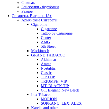
Фильмы
Бейсболки / Футболки
Разное
Сигареты. Витрина 18+
Армянские Сигареты
Cigaronne
Cigaronne
Tattoo by Cigaronne
Center
AMG
5th Street
Mackintosh
GRAND TABACCO
Akhtamar
Ararat
Nostalgia
Classic
TIP TOP
TRIUMPH. VIP
MT. BLACK TIP
GT. Elegant. New Bleck
Lex Tobacco
MORION
SOPRANO, LEX, ALEX
Karelia and others