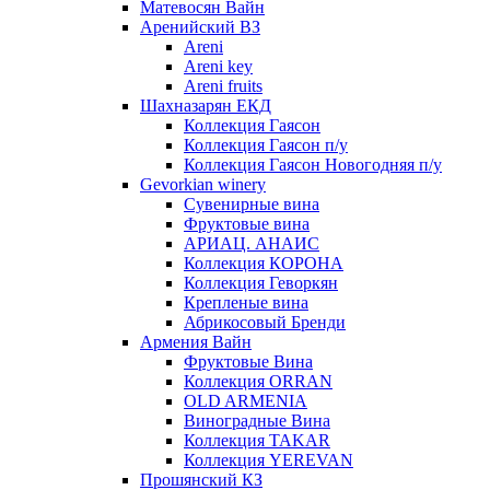
Матевосян Вайн
Аренийский ВЗ
Areni
Areni key
Areni fruits
Шахназарян ЕКД
Коллекция Гаясон
Коллекция Гаясон п/у
Коллекция Гаясон Новогодняя п/у
Gevorkian winery
Сувенирные вина
Фруктовые вина
АРИАЦ. АНАИС
Коллекция КОРОНА
Коллекция Геворкян
Крепленые вина
Абрикосовый Бренди
Армения Вайн
Фруктовые Вина
Коллекция ORRAN
OLD ARMENIA
Виноградные Вина
Коллекция TAKAR
Коллекция YEREVAN
Прошянский КЗ