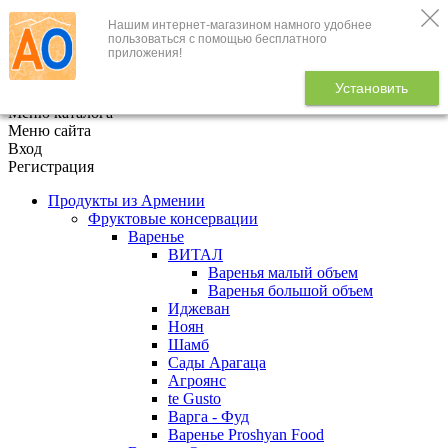
Нашим интернет-магазином намного удобнее
+7 (495) 646-888-1
пользоваться с помощью бесплатного
приложения!
В корзине
0
товаров
Установить
x
Меню каталога
Меню сайта
Вход
Регистрация
Продукты из Армении
Фруктовые консервации
Варенье
ВИТАЛ
Варенья малый объем
Варенья большой объем
Иджеван
Ноян
Шамб
Сады Арагаца
Агроянс
te Gusto
Варга - Фуд
Варенье Proshyan Food