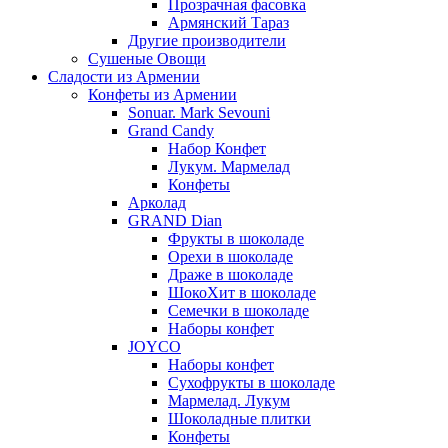
Прозрачная фасовка
Армянский Тараз
Другие производители
Сушеные Овощи
Сладости из Армении
Конфеты из Армении
Sonuar. Mark Sevouni
Grand Candy
Набор Конфет
Лукум. Мармелад
Конфеты
Арколад
GRAND Dian
Фрукты в шоколаде
Орехи в шоколаде
Драже в шоколаде
ШокоХит в шоколаде
Семечки в шоколаде
Наборы конфет
JOYCO
Наборы конфет
Сухофрукты в шоколаде
Мармелад. Лукум
Шоколадные плитки
Конфеты