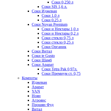
Соки 0,250 л
Соки SIS 1,6 л.
Соки Иджеван
Соки 1.0 л
Соки 0.25 л
Соки Noyan Premium
Соки и Нектары 1,0 л
Соки и Нектары 0,2 л
Соки стекло 0,75 л
Соки стекло 0,25 л
Соки Органик
Соки Витал
Соки te Gusto
Соки Шамб
Соки Арарат
Соки Tetra Pak 0,97л.
Соки Премиум ст. 0,75
Компоты
Иджеван
Арарат
YAN
Ноян
Агроянс
Прошян Фуд
Витал