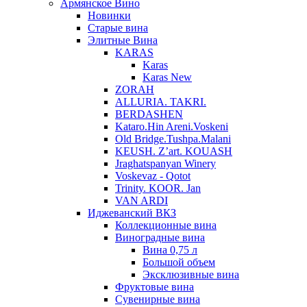
Армянское Вино
Новинки
Старые вина
Элитные Вина
KARAS
Karas
Karas New
ZORAH
ALLURIA. TAKRI.
BERDASHEN
Kataro.Hin Areni.Voskeni
Old Bridge.Tushpa.Malani
KEUSH. Z’art. KOUASH
Jraghatspanyan Winery
Voskevaz - Qotot
Trinity. KOOR. Jan
VAN ARDI
Иджеванский ВКЗ
Коллекционные вина
Виноградные вина
Вина 0,75 л
Большой объем
Эксклюзивные вина
Фруктовые вина
Cувенирные вина