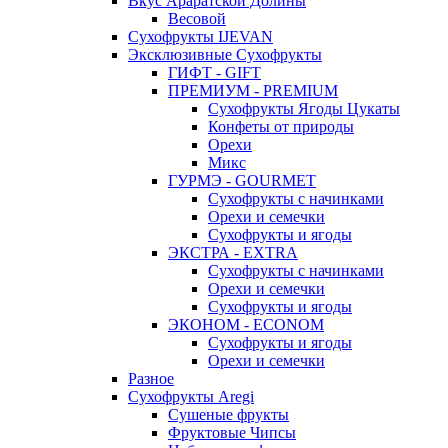
Вкус Араратской Долины
Весовой
Сухофрукты IJEVAN
Эксклюзивные Сухофрукты
ГИФТ - GIFT
ПРЕМИУМ - PREMIUM
Сухофрукты Ягоды Цукаты
Конфеты от природы
Орехи
Микс
ГУРМЭ - GOURMET
Сухофрукты с начинками
Орехи и семечки
Сухофрукты и ягоды
ЭКСТРА - EXTRA
Сухофрукты с начинками
Орехи и семечки
Сухофрукты и ягоды
ЭКОНОМ - ECONOM
Сухофрукты и ягоды
Орехи и семечки
Разное
Сухофрукты Aregi
Сушеные фрукты
Фруктовые Чипсы