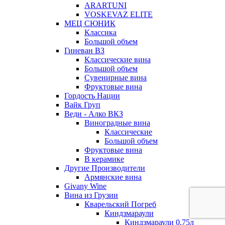
ARARTUNI
VOSKEVAZ ELITE
МЕЦ СЮНИК
Классика
Большой объем
Гиневан ВЗ
Классические вина
Большой объем
Сувенирные вина
Фруктовые вина
Гордость Нации
Вайк Груп
Веди - Алко ВКЗ
Виноградные вина
Классические
Большой объем
Фруктовые вина
В керамике
Другие Производители
Армянские вина
Givany Wine
Вина из Грузии
Кварельский Погреб
Киндзмараули
Киндзмараули 0,75л