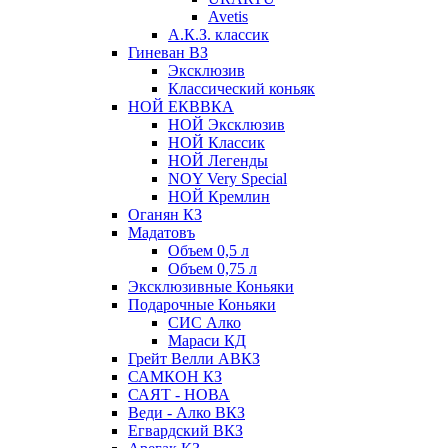
Avetis
А.К.З. классик
Гиневан ВЗ
Эксклюзив
Классический коньяк
НОЙ ЕКВВКА
НОЙ Эксклюзив
НОЙ Классик
НОЙ Легенды
NOY Very Speсial
НОЙ Кремлин
Оганян КЗ
Мадатовъ
Объем 0,5 л
Объем 0,75 л
Эксклюзивные Коньяки
Подарочные Коньяки
СИС Алко
Мараси КД
Грейт Велли АВКЗ
САМКОН КЗ
САЯТ - НОВА
Веди - Алко ВКЗ
Егвардский ВКЗ