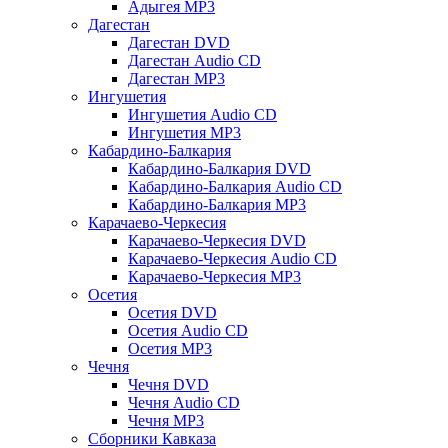
Адыгея MP3
Дагестан
Дагестан DVD
Дагестан Audio CD
Дагестан MP3
Ингушетия
Ингушетия Audio CD
Ингушетия MP3
Кабардино-Балкария
Кабардино-Балкария DVD
Кабардино-Балкария Audio CD
Кабардино-Балкария MP3
Карачаево-Черкесия
Карачаево-Черкесия DVD
Карачаево-Черкесия Audio CD
Карачаево-Черкесия MP3
Осетия
Осетия DVD
Осетия Audio CD
Осетия MP3
Чечня
Чечня DVD
Чечня Audio CD
Чечня MP3
Сборники Кавказа