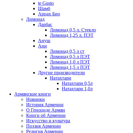
te Gusto
Шамб
Арцах Био
Лимонад
Дарбас
Лимонад 0,5 л. Стекло
Лимонад 1,25 л. ПЭТ
Ануш
Ани
Лимонад 0,5 л ст
Лимонад 0,5 л ПЭТ
Лимонад 1,0 л ПЭТ
Лимонад 1,5 л ПЭТ
Другие производители
Натахтари
Натахтари 0,5л
Натахтари 1,0л
Армянские книги
Новинки
История Армении
О Геноциде Армян
Книги об Армении
Иcкусство и культура
Поэзия Армении
Религия Армении