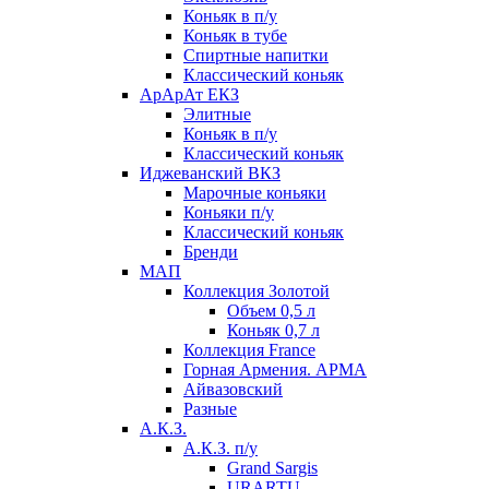
Коньяк в п/у
Коньяк в тубе
Спиртные напитки
Классический коньяк
АрАрАт ЕКЗ
Элитные
Коньяк в п/у
Классический коньяк
Иджеванский ВКЗ
Марочные коньяки
Коньяки п/у
Классический коньяк
Бренди
МАП
Коллекция Золотой
Объем 0,5 л
Коньяк 0,7 л
Коллекция France
Горная Армения. АРМА
Айвазовский
Разные
А.К.З.
А.К.З. п/у
Grand Sargis
URARTU