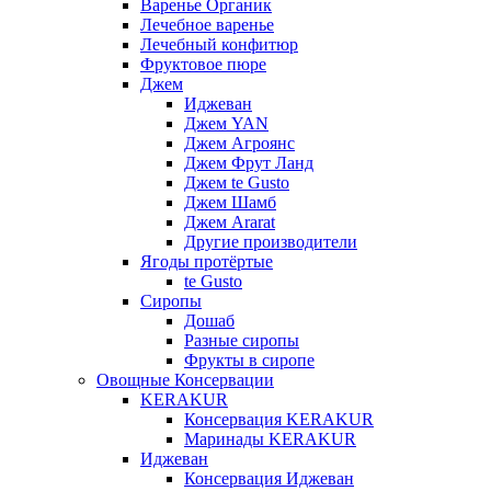
Варенье Органик
Лечебное варенье
Лечебный конфитюр
Фруктовое пюре
Джем
Иджеван
Джем YAN
Джем Агроянс
Джем Фрут Ланд
Джем te Gusto
Джем Шамб
Джем Ararat
Другие производители
Ягоды протёртые
te Gusto
Сиропы
Дошаб
Разные сиропы
Фрукты в сиропе
Овощные Консервации
KERAKUR
Консервация KERAKUR
Маринады KERAKUR
Иджеван
Консервация Иджеван