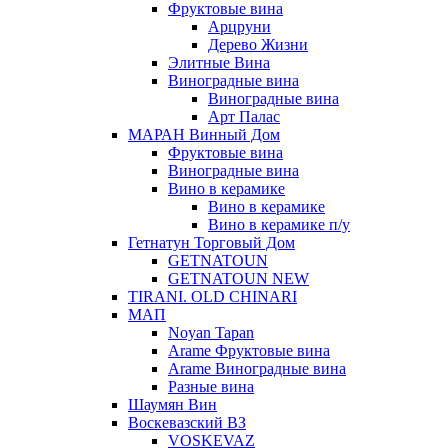
Фруктовые вина
Арцруни
Дерево Жизни
Элитные Вина
Виноградные вина
Виноградные вина
Арт Палас
МАРАН Винный Дом
Фруктовые вина
Виноградные вина
Вино в керамике
Вино в керамике
Вино в керамике п/у
Гетнатун Торговый Дом
GETNATOUN
GETNATOUN NEW
TIRANI. OLD CHINARI
МАП
Noyan Tapan
Arame Фруктовые вина
Arame Виноградные вина
Разные вина
Шаумян Вин
Воскевазский ВЗ
VOSKEVAZ