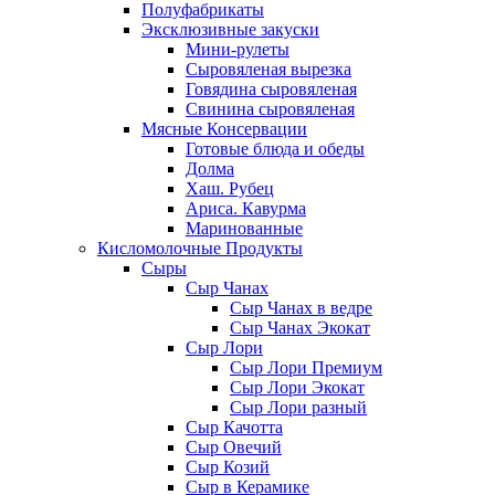
Полуфабрикаты
Эксклюзивные закуски
Мини-рулеты
Сыровяленая вырезка
Говядина сыровяленая
Свинина сыровяленая
Мясные Консервации
Готовые блюда и обеды
Долма
Хаш. Рубец
Ариса. Кавурма
Маринованные
Кисломолочные Продукты
Сыры
Сыр Чанах
Сыр Чанах в ведре
Сыр Чанах Экокат
Сыр Лори
Сыр Лори Премиум
Сыр Лори Экокат
Сыр Лори разный
Сыр Качотта
Сыр Овечий
Сыр Козий
Сыр в Керамике