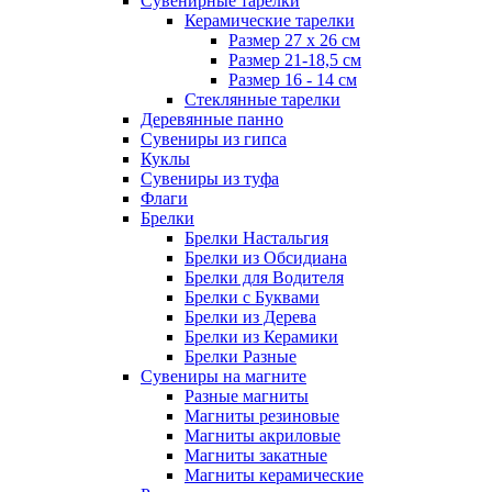
Сувенирные тарелки
Керамические тарелки
Размер 27 х 26 см
Размер 21-18,5 см
Размер 16 - 14 см
Стеклянные тарелки
Деревянные панно
Сувениры из гипса
Куклы
Сувениры из туфа
Флаги
Брелки
Брелки Настальгия
Брелки из Обсидиана
Брелки для Водителя
Брелки с Буквами
Брелки из Дерева
Брелки из Керамики
Брелки Разные
Сувениры на магните
Разные магниты
Магниты резиновые
Магниты акриловые
Магниты закатные
Магниты керамические