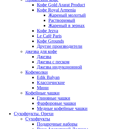
Кофе Gold Ararat Product
Кофе Royal Armenia
Жареный молотый
Растворимый
Жареный в зернах
Кофе Jezva
Le Café Paris
Кофе Grounds
Другие производители
джезва для кофе
Джезва
Джезва с песком
Джезва индукционной
Кофемолки
Edik Balyan
Классичиские
Мини
Кофейные чашки
Глиняные чашки
Фарфоровые чашки
Медные кофейные чашки
Сухофрукты. Орехи
Сухофрукты
Подарочные наборы