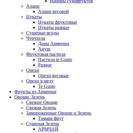
Наборы сухофруктов
Алани
Алани весовой
Цукаты
Цукаты фруктовые
Цукаты разные
Сушеные ягоды
Чурчхела
Дары Армении
Ануш
Фруктовая пастила
Пастила te Gusto
Разное
Орехи
Орехи весовые
Орехи в меду
Te Gusto
Фрукты из Армении
Овощи. Зелень
Свежие Овощи
Свежая Зелень
Замороженные Овощи и Зелень
Тамара фрут
Сушеная Зелень
АРМЧАЙ