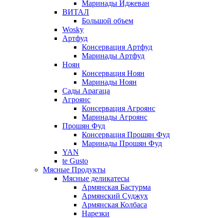
Маринады Иджеван
ВИТАЛ
Большой объем
Wosky
Артфуд
Консервация Артфуд
Маринады Артфуд
Ноян
Консервация Ноян
Маринады Ноян
Сады Арагаца
Агроянс
Консервация Агроянс
Маринады Агроянс
Прошян Фуд
Консервация Прошян Фуд
Маринады Прошян Фуд
YAN
te Gusto
Мясные Продукты
Мясные деликатесы
Армянская Бастурма
Армянский Суджух
Армянская Колбаса
Нарезки