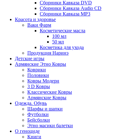
Сборники Кавказа DVD
Сборники Кавказа Audio CD
Сборники Кавказа MP3
Красота и здоровье
Ваки Фарм
Косметические масла
100 мл
50 мл
Косметика для ухода
Продукция Наринэ
Детские игры
Армянские Этно Ковры
Коврики
Половики
Ковры Модерн
3 D Ковры
Классические Ковры
Армянские Ковры
Одежда. Обувь
Шарфы и шапки
Футболки
Бейсболки
Этно масики балетки
О геноциде
Книги