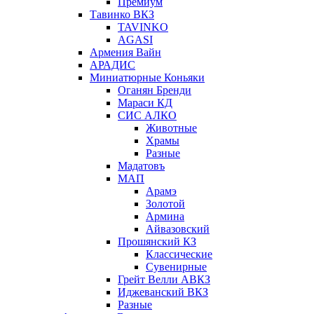
Премиум
Тавинко ВКЗ
TAVINKO
AGASI
Армения Вайн
АРАДИС
Миниатюрные Коньяки
Оганян Бренди
Мараси КД
СИС АЛКО
Животные
Храмы
Разные
Мадатовъ
МАП
Арамэ
Золотой
Армина
Айвазовский
Прошянский КЗ
Классические
Сувенирные
Грейт Велли АВКЗ
Иджеванский ВКЗ
Разные