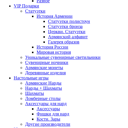
Разное
VIP Подарки
Статуэтки
История Армении
Статуэтки полистоун
Статуэтки бронза
Церкви. Статуэтки
Армянский алфавит
Галерея образов
История России
Мировая история
Уникальные сувенирные светильники
Сувенирные ночники
Армянские монеты
Деревянные изделия
Настольные игры
Армянские Нарды
Нарды + Шахматы
Шахматы
Ломберные столы
Аксессуары для нард
Аксессуары
Фишки для нард
Кости. Зары
Другие производители