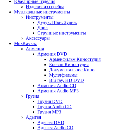
Ювелирные изделия
Изделия из серебра
Музыкальные инструменты
Инструменты
Дудук. Шви. Зурна.
Доол
Струнные инструменты
Аксессуары
MuzKavkaz
Армения
Армения DVD
Арменфильм Киностудия
Ереван Киностудия
Документальное Кино
Мультфильмы
Blu-ray. HD DVD
Армения Audio CD
Армения Audio MP3
Грузия
Грузия DVD
Грузия Audio CD
Грузия MP3
Адыгея
Адыгея DVD
Адыгея Audio CD