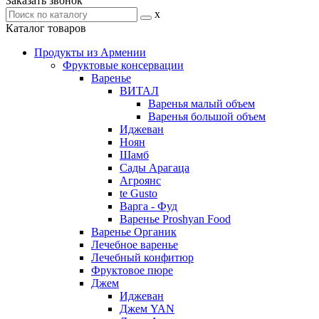
Заказать звонок
x
Каталог товаров
Продукты из Армении
Фруктовые консервации
Варенье
ВИТАЛ
Варенья малый объем
Варенья большой объем
Иджеван
Ноян
Шамб
Сады Арагаца
Агроянс
te Gusto
Варга - Фуд
Варенье Proshyan Food
Варенье Органик
Лечебное варенье
Лечебный конфитюр
Фруктовое пюре
Джем
Иджеван
Джем YAN