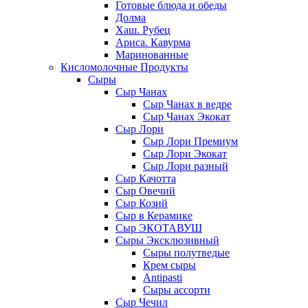
Готовые блюда и обеды
Долма
Хаш. Рубец
Ариса. Кавурма
Маринованные
Кисломолочные Продукты
Сыры
Сыр Чанах
Сыр Чанах в ведре
Сыр Чанах Экокат
Сыр Лори
Сыр Лори Премиум
Сыр Лори Экокат
Сыр Лори разный
Сыр Качотта
Сыр Овечий
Сыр Козий
Сыр в Керамике
Сыр ЭКОТАВУШ
Сыры Эксклюзивный
Сыры полутведые
Крем сыры
Antipasti
Сыры ассорти
Сыр Чечил