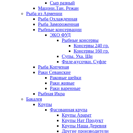
Сыр разный
Мацони.Тан. Режан
Рыба из Армении
Рыба Охлажденная
Рыба Замороженная
Рыбные консервации
ЭКО ФУД
Рыбные консервы
Консервы 240 гр.
Консервы 160 гр.
Супы. Уха. Щи
Филе-кусочки. Суфле
Рыба Копченая
Раки Севанские
Раковые шейки
Раки живые
Раки варенные
Рыбная Икра
Бакалея
Крупы
Фасованная крупа
Крупы Арарат
Крупы Нат Продукт
Крупы Наша Деревня
Другие производители