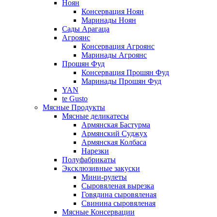
Ноян
Консервация Ноян
Маринады Ноян
Сады Арагаца
Агроянс
Консервация Агроянс
Маринады Агроянс
Прошян Фуд
Консервация Прошян Фуд
Маринады Прошян Фуд
YAN
te Gusto
Мясные Продукты
Мясные деликатесы
Армянская Бастурма
Армянский Суджух
Армянская Колбаса
Нарезки
Полуфабрикаты
Эксклюзивные закуски
Мини-рулеты
Сыровяленая вырезка
Говядина сыровяленая
Свинина сыровяленая
Мясные Консервации