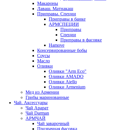
Макароны
Лаваш. Матнакаш
Приправы. Специи
Приправы в банке
АРМСПЕЦИИ
Приправы
Специи
Приправы в фасовке
Hamove
Консервированные бобы
Соусы
Масло
Оливки
Оливки "Arm Eco"
Оливки AMADO
Оливки Aiello
Оливки Armenium
Мед из Армении
Грибы маринованные
Чай. Аксессуары
Чай Арарат
Чай Darman
АРМЧАЙ
Чай заварочный
Прозрачная фасовка