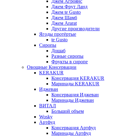
Джем Агроянс
Джем Фрут Ланд
Джем te Gusto
Джем Шамб
Джем Ararat
Другие производители
Ягоды протёртые
te Gusto
Сиропы
Дошаб
Разные сиропы
Фрукты в сиропе
Овощные Консервации
KERAKUR
Консервация KERAKUR
Маринады KERAKUR
Иджеван
Консервация Иджеван
Маринады Иджеван
ВИТАЛ
Большой объем
Wosky
Артфуд
Консервация Артфуд
Маринады Артфуд