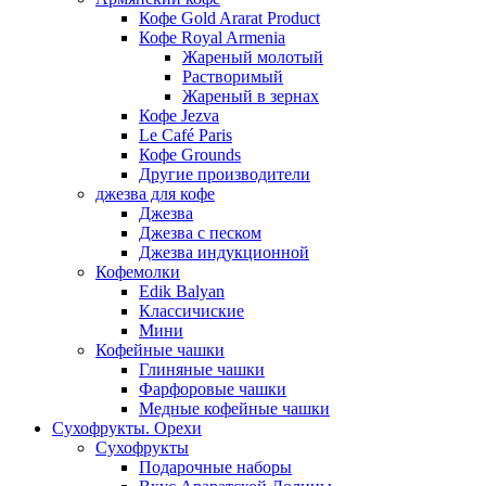
Кофе Gold Ararat Product
Кофе Royal Armenia
Жареный молотый
Растворимый
Жареный в зернах
Кофе Jezva
Le Café Paris
Кофе Grounds
Другие производители
джезва для кофе
Джезва
Джезва с песком
Джезва индукционной
Кофемолки
Edik Balyan
Классичиские
Мини
Кофейные чашки
Глиняные чашки
Фарфоровые чашки
Медные кофейные чашки
Сухофрукты. Орехи
Сухофрукты
Подарочные наборы