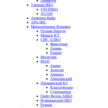
Премиум
Тавинко ВКЗ
TAVINKO
AGASI
Армения Вайн
АРАДИС
Миниатюрные Коньяки
Оганян Бренди
Мараси КД
СИС АЛКО
Животные
Храмы
Разные
Мадатовъ
МАП
Арамэ
Золотой
Армина
Айвазовский
Прошянский КЗ
Классические
Сувенирные
Грейт Велли АВКЗ
Иджеванский ВКЗ
Разные