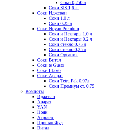
Соки 0,250 л
Соки SIS 1,6 л.
Соки Иджеван
Соки 1.0 л
Соки 0.25 л
Соки Noyan Premium
Соки и Нектары 1,0 л
Соки и Нектары 0,2 л
Соки стекло 0,75 л
Соки стекло 0,25 л
Соки Органик
Соки Витал
Соки te Gusto
Соки Шамб
Соки Арарат
Соки Tetra Pak 0,97л.
Соки Премиум ст. 0,75
Компоты
Иджеван
Арарат
YAN
Ноян
Агроянс
Прошян Фуд
Витал