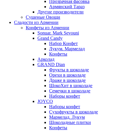
Прозрачная фасовка
Армянский Тараз
Другие производители
Сушеные Овощи
Сладости из Армении
Конфеты из Армении
Sonuar. Mark Sevouni
Grand Candy
Набор Конфет
Лукум. Мармелад
Конфеты
Арколад
GRAND Dian
Фрукты в шоколаде
Орехи в шоколаде
Драже в шоколаде
ШокоХит в шоколаде
Семечки в шоколаде
Наборы конфет
JOYCO
Наборы конфет
Сухофрукты в шоколаде
Мармелад. Лукум
Шоколадные плитки
Конфеты