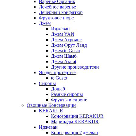
Варенье Органик
Лечебное варенье
Лечебный конфитюр
Фруктовое пюре
Джем
Иджеван
Джем YAN
Джем Агроянс
Джем Фрут Ланд
Джем te Gusto
Джем Шамб
Джем Ararat
Другие производители
Ягоды протёртые
te Gusto
Сиропы
Дошаб
Разные сиропы
Фрукты в сиропе
Овощные Консервации
KERAKUR
Консервация KERAKUR
Маринады KERAKUR
Иджеван
Консервация Иджеван