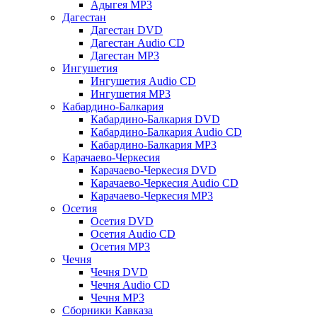
Адыгея MP3
Дагестан
Дагестан DVD
Дагестан Audio CD
Дагестан MP3
Ингушетия
Ингушетия Audio CD
Ингушетия MP3
Кабардино-Балкария
Кабардино-Балкария DVD
Кабардино-Балкария Audio CD
Кабардино-Балкария MP3
Карачаево-Черкесия
Карачаево-Черкесия DVD
Карачаево-Черкесия Audio CD
Карачаево-Черкесия MP3
Осетия
Осетия DVD
Осетия Audio CD
Осетия MP3
Чечня
Чечня DVD
Чечня Audio CD
Чечня MP3
Сборники Кавказа