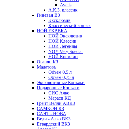
Avetis
А.К.З. классик
Гиневан ВЗ
Эксклюзив
Классический коньяк
НОЙ ЕКВВКА
НОЙ Эксклюзив
НОЙ Классик
НОЙ Легенды
NOY Very Speсial
НОЙ Кремлин
Оганян КЗ
Мадатовъ
Объем 0,5 л
Объем 0,75 л
Эксклюзивные Коньяки
Подарочные Коньяки
СИС Алко
Мараси КД
Грейт Велли АВКЗ
САМКОН КЗ
САЯТ - НОВА
Веди - Алко ВКЗ
Егвардский ВКЗ