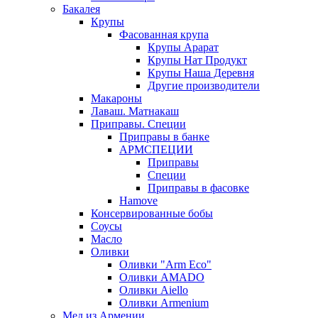
Бакалея
Крупы
Фасованная крупа
Крупы Арарат
Крупы Нат Продукт
Крупы Наша Деревня
Другие производители
Макароны
Лаваш. Матнакаш
Приправы. Специи
Приправы в банке
АРМСПЕЦИИ
Приправы
Специи
Приправы в фасовке
Hamove
Консервированные бобы
Соусы
Масло
Оливки
Оливки "Arm Eco"
Оливки AMADO
Оливки Aiello
Оливки Armenium
Мед из Армении