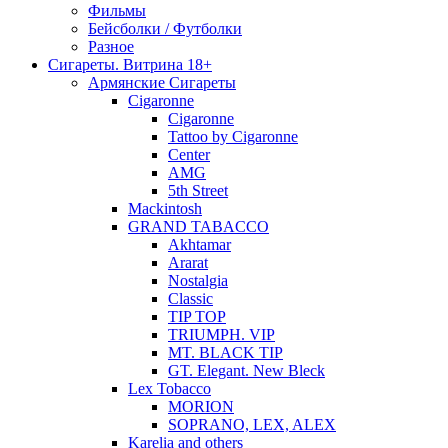
Фильмы
Бейсболки / Футболки
Разное
Сигареты. Витрина 18+
Армянские Сигареты
Cigaronne
Cigaronne
Tattoo by Cigaronne
Center
AMG
5th Street
Mackintosh
GRAND TABACCO
Akhtamar
Ararat
Nostalgia
Classic
TIP TOP
TRIUMPH. VIP
MT. BLACK TIP
GT. Elegant. New Bleck
Lex Tobacco
MORION
SOPRANO, LEX, ALEX
Karelia and others