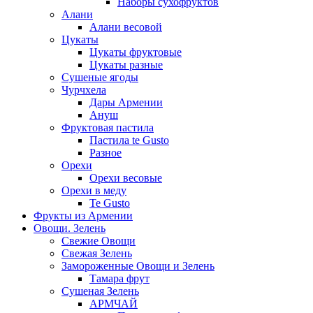
Наборы сухофруктов
Алани
Алани весовой
Цукаты
Цукаты фруктовые
Цукаты разные
Сушеные ягоды
Чурчхела
Дары Армении
Ануш
Фруктовая пастила
Пастила te Gusto
Разное
Орехи
Орехи весовые
Орехи в меду
Te Gusto
Фрукты из Армении
Овощи. Зелень
Свежие Овощи
Свежая Зелень
Замороженные Овощи и Зелень
Тамара фрут
Сушеная Зелень
АРМЧАЙ