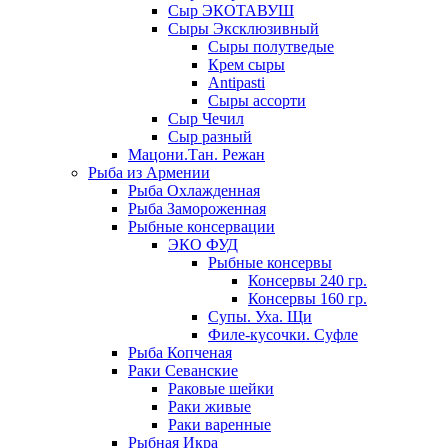
Сыр ЭКОТАВУШ
Сыры Эксклюзивный
Сыры полутведые
Крем сыры
Antipasti
Сыры ассорти
Сыр Чечил
Сыр разный
Мацони.Тан. Режан
Рыба из Армении
Рыба Охлажденная
Рыба Замороженная
Рыбные консервации
ЭКО ФУД
Рыбные консервы
Консервы 240 гр.
Консервы 160 гр.
Супы. Уха. Щи
Филе-кусочки. Суфле
Рыба Копченая
Раки Севанские
Раковые шейки
Раки живые
Раки варенные
Рыбная Икра