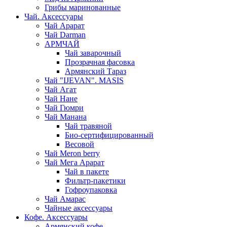
Грибы маринованные
Чай. Аксессуары
Чай Арарат
Чай Darman
АРМЧАЙ
Чай заварочный
Прозрачная фасовка
Армянский Тараз
Чай "IJEVAN". MASIS
Чай Агат
Чай Нане
Чай Гюмри
Чай Манана
Чай травяной
Био-сертифицированный
Весовой
Чай Meron berry
Чай Мега Арарат
Чай в пакете
Фильтр-пакетики
Гофроупаковка
Чай Амарас
Чайные аксессуары
Кофе. Аксессуары
Армянский кофе