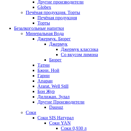
Другие производители
Globex
Печёная продукция. Торты
Печёная продукция
Торты
Безалкогольные напитки
Минеральная Вода
Джермук. Бюрег
Джермук
Джермук классика
Со вкусом лимона
Бюрег
Татни
Бжни. Ной
Гарни
Апаран
Ararat. Well Still
Бон Жур
Дилижан. Зулал
Другие Производители
Dausuz
Соки
Соки SIS Натурал
Соки YAN
Соки 0,930 л