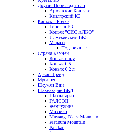
Арегак КЗ
Другие Производители
Армянские Коньяки
Кизлярский КЗ
Коньяк в Бочке
Гиневан ВЗ
Коньяк "СИС АЛКО"
Иджеванский ВКЗ
Мараси
Подарочные
Страна Камней
Коньяк в п/у
Коньяк 0,5 л.
Коньяк 0,2 л.
Аркон Трейд
Мргашен
Шаумян Вин
Шахназарян ВКД
Шахназарян
ГАЯСОН
Жемчужина
Мозаика
Mustang. Black Mountain
Platinum Mountain
Parakar