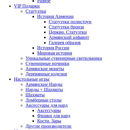
Разное
VIP Подарки
Статуэтки
История Армении
Статуэтки полистоун
Статуэтки бронза
Церкви. Статуэтки
Армянский алфавит
Галерея образов
История России
Мировая история
Уникальные сувенирные светильники
Сувенирные ночники
Армянские монеты
Деревянные изделия
Настольные игры
Армянские Нарды
Нарды + Шахматы
Шахматы
Ломберные столы
Аксессуары для нард
Аксессуары
Фишки для нард
Кости. Зары
Другие производители