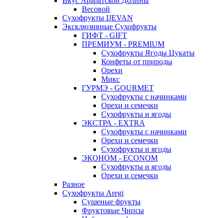
Вкус Араратской Долины
Весовой
Сухофрукты IJEVAN
Эксклюзивные Сухофрукты
ГИФТ - GIFT
ПРЕМИУМ - PREMIUM
Сухофрукты Ягоды Цукаты
Конфеты от природы
Орехи
Микс
ГУРМЭ - GOURMET
Сухофрукты с начинками
Орехи и семечки
Сухофрукты и ягоды
ЭКСТРА - EXTRA
Сухофрукты с начинками
Орехи и семечки
Сухофрукты и ягоды
ЭКОНОМ - ECONOM
Сухофрукты и ягоды
Орехи и семечки
Разное
Сухофрукты Aregi
Сушеные фрукты
Фруктовые Чипсы