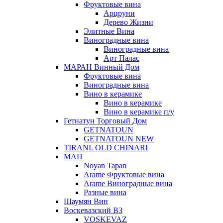
Фруктовые вина
Арцруни
Дерево Жизни
Элитные Вина
Виноградные вина
Виноградные вина
Арт Палас
МАРАН Винный Дом
Фруктовые вина
Виноградные вина
Вино в керамике
Вино в керамике
Вино в керамике п/у
Гетнатун Торговый Дом
GETNATOUN
GETNATOUN NEW
TIRANI. OLD CHINARI
МАП
Noyan Tapan
Arame Фруктовые вина
Arame Виноградные вина
Разные вина
Шаумян Вин
Воскевазский ВЗ
VOSKEVAZ