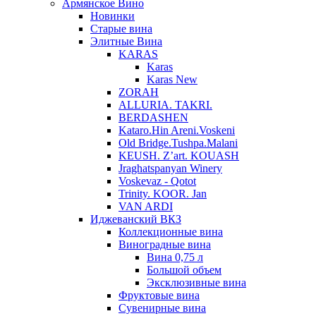
Армянское Вино
Новинки
Старые вина
Элитные Вина
KARAS
Karas
Karas New
ZORAH
ALLURIA. TAKRI.
BERDASHEN
Kataro.Hin Areni.Voskeni
Old Bridge.Tushpa.Malani
KEUSH. Z’art. KOUASH
Jraghatspanyan Winery
Voskevaz - Qotot
Trinity. KOOR. Jan
VAN ARDI
Иджеванский ВКЗ
Коллекционные вина
Виноградные вина
Вина 0,75 л
Большой объем
Эксклюзивные вина
Фруктовые вина
Cувенирные вина