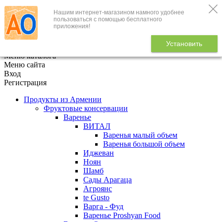
Нашим интернет-магазином намного удобнее
+7 (495) 646-888-1
пользоваться с помощью бесплатного
приложения!
В корзине
0
товаров
Установить
x
Меню каталога
Меню сайта
Вход
Регистрация
Продукты из Армении
Фруктовые консервации
Варенье
ВИТАЛ
Варенья малый объем
Варенья большой объем
Иджеван
Ноян
Шамб
Сады Арагаца
Агроянс
te Gusto
Варга - Фуд
Варенье Proshyan Food