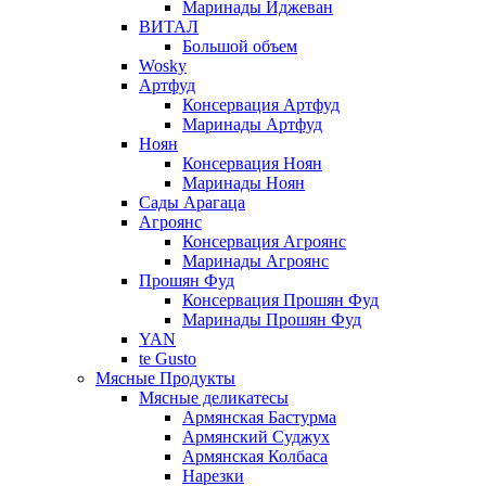
Маринады Иджеван
ВИТАЛ
Большой объем
Wosky
Артфуд
Консервация Артфуд
Маринады Артфуд
Ноян
Консервация Ноян
Маринады Ноян
Сады Арагаца
Агроянс
Консервация Агроянс
Маринады Агроянс
Прошян Фуд
Консервация Прошян Фуд
Маринады Прошян Фуд
YAN
te Gusto
Мясные Продукты
Мясные деликатесы
Армянская Бастурма
Армянский Суджух
Армянская Колбаса
Нарезки