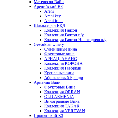
Матевосян Вайн
Аренийский ВЗ
Areni
Areni key
Areni fruits
Шахназарян ЕКД
Коллекция Гаясон
Коллекция Гаясон п/у
Коллекция Гаясон Новогодняя п/у
Gevorkian winery
Сувенирные вина
Фруктовые вина
АРИАЦ. АНАИС
Коллекция КОРОНА
Коллекция Геворкян
Крепленые вина
Абрикосовый Бренди
Армения Вайн
Фруктовые Вина
Коллекция ORRAN
OLD ARMENIA
Виноградные Вина
Коллекция TAKAR
Коллекция YEREVAN
Прошянский КЗ