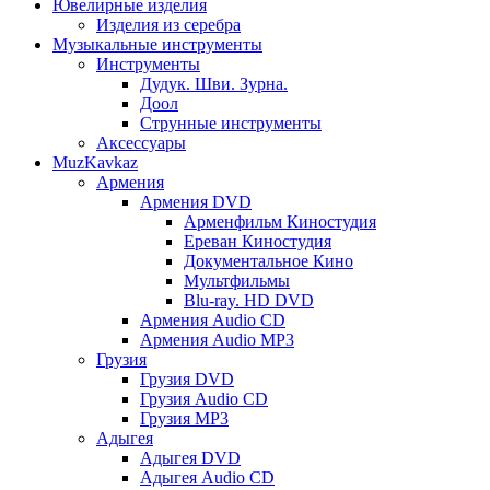
Ювелирные изделия
Изделия из серебра
Музыкальные инструменты
Инструменты
Дудук. Шви. Зурна.
Доол
Струнные инструменты
Аксессуары
MuzKavkaz
Армения
Армения DVD
Арменфильм Киностудия
Ереван Киностудия
Документальное Кино
Мультфильмы
Blu-ray. HD DVD
Армения Audio CD
Армения Audio MP3
Грузия
Грузия DVD
Грузия Audio CD
Грузия MP3
Адыгея
Адыгея DVD
Адыгея Audio CD