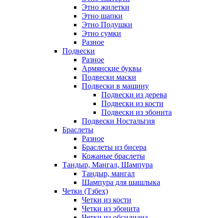
Этно жилетки
Этно шапки
Этно Подушки
Этно сумки
Разное
Подвески
Разное
Армянские буквы
Подвески маски
Подвески в машину
Подвески из дерева
Подвески из кости
Подвески из эбонита
Подвески Ностальгия
Браслеты
Разное
Браслеты из бисера
Кожаные браслеты
Тандыр, Мангал, Шампура
Тандыр, мангал
Шампура для шашлыка
Четки (Тзбех)
Четки из кости
Четки из эбонита
Четки из обсидиана