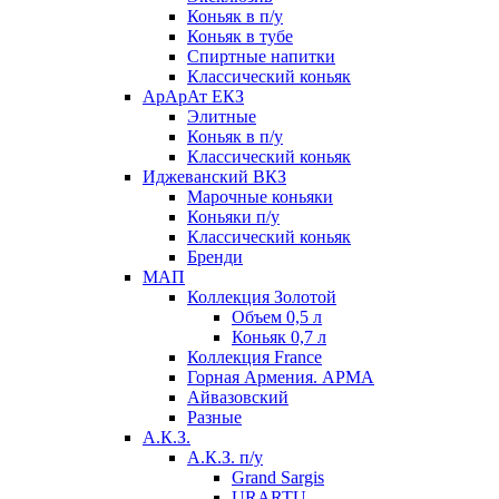
Коньяк в п/у
Коньяк в тубе
Спиртные напитки
Классический коньяк
АрАрАт ЕКЗ
Элитные
Коньяк в п/у
Классический коньяк
Иджеванский ВКЗ
Марочные коньяки
Коньяки п/у
Классический коньяк
Бренди
МАП
Коллекция Золотой
Объем 0,5 л
Коньяк 0,7 л
Коллекция France
Горная Армения. АРМА
Айвазовский
Разные
А.К.З.
А.К.З. п/у
Grand Sargis
URARTU