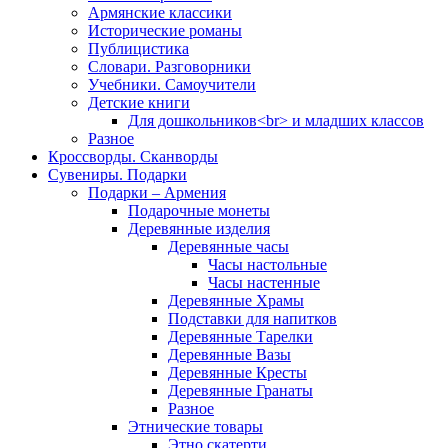
Армянские классики
Исторические романы
Публицистика
Словари. Разговорники
Учебники. Самоучители
Детские книги
Для дошкольников<br> и младших классов
Разное
Кроссворды. Сканворды
Сувениры. Подарки
Подарки – Армения
Подарочные монеты
Деревянные изделия
Деревянные часы
Часы настольные
Часы настенные
Деревянные Храмы
Подставки для напитков
Деревянные Тарелки
Деревянные Вазы
Деревянные Кресты
Деревянные Гранаты
Разное
Этнические товары
Этно скатерти