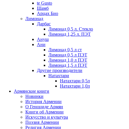
te Gusto
Шамб
Арцах Био
Лимонад
Дарбас
Лимонад 0,5 л. Стекло
Лимонад 1,25 л. ПЭТ
Ануш
Ани
Лимонад 0,5 л ст
Лимонад 0,5 л ПЭТ
Лимонад 1,0 л ПЭТ
Лимонад 1,5 л ПЭТ
Другие производители
Натахтари
Натахтари 0,5л
Натахтари 1,0л
Армянские книги
Новинки
История Армении
О Геноциде Армян
Книги об Армении
Иcкусство и культура
Поэзия Армении
Религия Армении