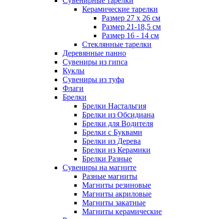
Сувенирные тарелки
Керамические тарелки
Размер 27 х 26 см
Размер 21-18,5 см
Размер 16 - 14 см
Стеклянные тарелки
Деревянные панно
Сувениры из гипса
Куклы
Сувениры из туфа
Флаги
Брелки
Брелки Настальгия
Брелки из Обсидиана
Брелки для Водителя
Брелки с Буквами
Брелки из Дерева
Брелки из Керамики
Брелки Разные
Сувениры на магните
Разные магниты
Магниты резиновые
Магниты акриловые
Магниты закатные
Магниты керамические