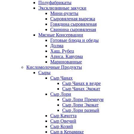
Полуфабрикаты
Эксклюзивные закуски
Мини-рулеты
Сыровяленая вырезка
Говядина сыровяленая
Свинина сыровяленая
Мясные Консервации
Готовые блюда и обеды
Долма
Хаш. Рубец
Ариса. Кавурма
Маринованные
Кисломолочные Продукты
Сыры
Сыр Чанах
Сыр Чанах в ведре
Сыр Чанах Экокат
Сыр Лори
Сыр Лори Премиум
Сыр Лори Экокат
Сыр Лори разный
Сыр Качотта
Сыр Овечий
Сыр Козий
Сыр в Керамике