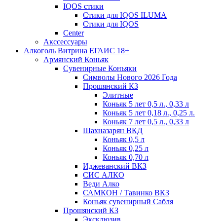
IQOS стики
Стики для IQOS ILUMA
Стики для IQOS
Сenter
Акссессуары
Алкоголь Витрина ЕГАИС 18+
Армянский Коньяк
Сувенирные Коньяки
Символы Нового 2026 Года
Прошянский КЗ
Элитные
Коньяк 5 лет 0,5 л., 0,33 л
Коньяк 5 лет 0,18 л., 0,25 л.
Коньяк 7 лет 0,5 л., 0,33 л
Шахназарян ВКД
Коньяк 0,5 л
Коньяк 0,25 л
Коньяк 0,70 л
Иджеванский ВКЗ
СИС АЛКО
Веди Алко
САМКОН / Тавинко ВКЗ
Коньяк сувенирный Сабля
Прошянский КЗ
Эксклюзив