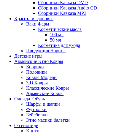
Сборники Кавказа DVD
Сборники Кавказа Audio CD
Сборники Кавказа MP3
Красота и здоровье
Ваки Фарм
Косметические масла
100 мл
50 мл
Косметика для ухода
Продукция Наринэ
Детские игры
Армянские Этно Ковры
Коврики
Половики
Ковры Модерн
3 D Ковры
Классические Ковры
Армянские Ковры
Одежда. Обувь
Шарфы и шапки
Футболки
Бейсболки
Этно масики балетки
О геноциде
Книги