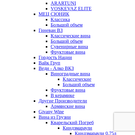
ARARTUNI
VOSKEVAZ ELITE
МЕЦ СЮНИК
Классика
Большой объем
Гиневан ВЗ
Классические вина
Большой объем
Сувенирные вина
Фруктовые вина
Гордость Нации
Вайк Груп
Веди - Алко ВКЗ
Виноградные вина
Классические
Большой объем
Фруктовые вина
В керамике
Другие Производители
Армянские вина
Givany Wine
Вина из Грузии
Кварельский Погреб
Киндзмараули
Киндзмараули 0,75л