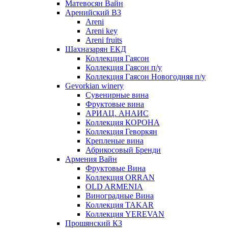
Матевосян Вайн
Аренийский ВЗ
Areni
Areni key
Areni fruits
Шахназарян ЕКД
Коллекция Гаясон
Коллекция Гаясон п/у
Коллекция Гаясон Новогодняя п/у
Gevorkian winery
Сувенирные вина
Фруктовые вина
АРИАЦ. АНАИС
Коллекция КОРОНА
Коллекция Геворкян
Крепленые вина
Абрикосовый Бренди
Армения Вайн
Фруктовые Вина
Коллекция ORRAN
OLD ARMENIA
Виноградные Вина
Коллекция TAKAR
Коллекция YEREVAN
Прошянский КЗ