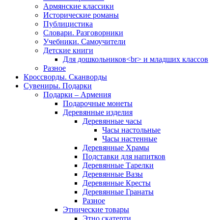
Армянские классики
Исторические романы
Публицистика
Словари. Разговорники
Учебники. Самоучители
Детские книги
Для дошкольников<br> и младших классов
Разное
Кроссворды. Сканворды
Сувениры. Подарки
Подарки – Армения
Подарочные монеты
Деревянные изделия
Деревянные часы
Часы настольные
Часы настенные
Деревянные Храмы
Подставки для напитков
Деревянные Тарелки
Деревянные Вазы
Деревянные Кресты
Деревянные Гранаты
Разное
Этнические товары
Этно скатерти