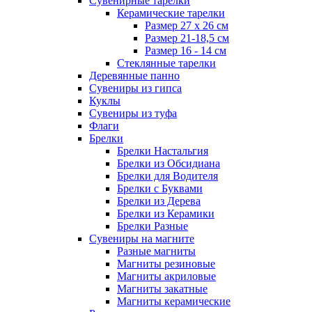
Сувенирные тарелки
Керамические тарелки
Размер 27 х 26 см
Размер 21-18,5 см
Размер 16 - 14 см
Стеклянные тарелки
Деревянные панно
Сувениры из гипса
Куклы
Сувениры из туфа
Флаги
Брелки
Брелки Настальгия
Брелки из Обсидиана
Брелки для Водителя
Брелки с Буквами
Брелки из Дерева
Брелки из Керамики
Брелки Разные
Сувениры на магните
Разные магниты
Магниты резиновые
Магниты акриловые
Магниты закатные
Магниты керамические