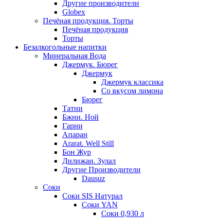
Другие производители
Globex
Печёная продукция. Торты
Печёная продукция
Торты
Безалкогольные напитки
Минеральная Вода
Джермук. Бюрег
Джермук
Джермук классика
Со вкусом лимона
Бюрег
Татни
Бжни. Ной
Гарни
Апаран
Ararat. Well Still
Бон Жур
Дилижан. Зулал
Другие Производители
Dausuz
Соки
Соки SIS Натурал
Соки YAN
Соки 0,930 л