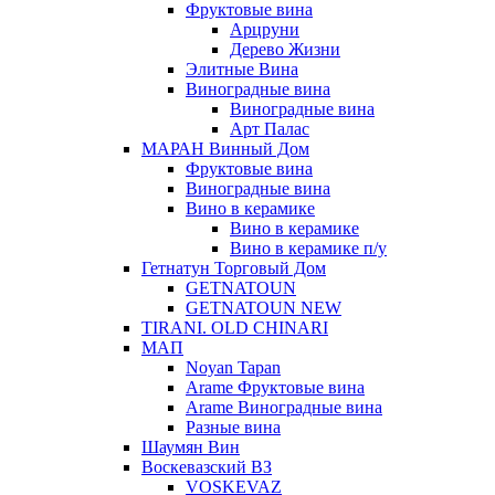
Фруктовые вина
Арцруни
Дерево Жизни
Элитные Вина
Виноградные вина
Виноградные вина
Арт Палас
МАРАН Винный Дом
Фруктовые вина
Виноградные вина
Вино в керамике
Вино в керамике
Вино в керамике п/у
Гетнатун Торговый Дом
GETNATOUN
GETNATOUN NEW
TIRANI. OLD CHINARI
МАП
Noyan Tapan
Arame Фруктовые вина
Arame Виноградные вина
Разные вина
Шаумян Вин
Воскевазский ВЗ
VOSKEVAZ