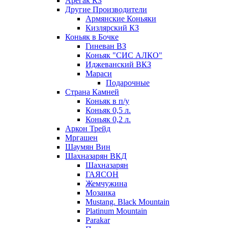
Арегак КЗ
Другие Производители
Армянские Коньяки
Кизлярский КЗ
Коньяк в Бочке
Гиневан ВЗ
Коньяк "СИС АЛКО"
Иджеванский ВКЗ
Мараси
Подарочные
Страна Камней
Коньяк в п/у
Коньяк 0,5 л.
Коньяк 0,2 л.
Аркон Трейд
Мргашен
Шаумян Вин
Шахназарян ВКД
Шахназарян
ГАЯСОН
Жемчужина
Мозаика
Mustang. Black Mountain
Platinum Mountain
Parakar