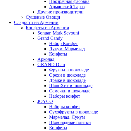
Прозрачная фасовка
Армянский Тараз
Другие производители
Сушеные Овощи
Сладости из Армении
Конфеты из Армении
Sonuar. Mark Sevouni
Grand Candy
Набор Конфет
Лукум. Мармелад
Конфеты
Арколад
GRAND Dian
Фрукты в шоколаде
Орехи в шоколаде
Драже в шоколаде
ШокоХит в шоколаде
Семечки в шоколаде
Наборы конфет
JOYCO
Наборы конфет
Сухофрукты в шоколаде
Мармелад. Лукум
Шоколадные плитки
Конфеты