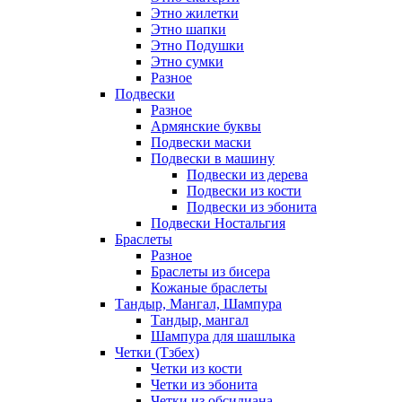
Этно жилетки
Этно шапки
Этно Подушки
Этно сумки
Разное
Подвески
Разное
Армянские буквы
Подвески маски
Подвески в машину
Подвески из дерева
Подвески из кости
Подвески из эбонита
Подвески Ностальгия
Браслеты
Разное
Браслеты из бисера
Кожаные браслеты
Тандыр, Мангал, Шампура
Тандыр, мангал
Шампура для шашлыка
Четки (Тзбех)
Четки из кости
Четки из эбонита
Четки из обсидиана