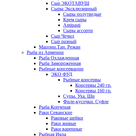
Сыр ЭКОТАВУШ
Сыры Эксклюзивный
Сыры полутведые
Крем сыры
Antipasti
Сыры ассорти
Сыр Чечил
Сыр разный
Мацони.Тан. Режан
Рыба из Армении
Рыба Охлажденная
Рыба Замороженная
Рыбные консервации
ЭКО ФУД
Рыбные консервы
Консервы 240 гр.
Консервы 160 гр.
Супы. Уха. Щи
Филе-кусочки. Суфле
Рыба Копченая
Раки Севанские
Раковые шейки
Раки живые
Раки варенные
Рыбная Икра