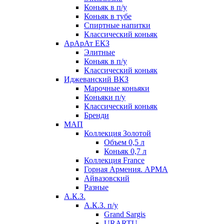
Коньяк в п/у
Коньяк в тубе
Спиртные напитки
Классический коньяк
АрАрАт ЕКЗ
Элитные
Коньяк в п/у
Классический коньяк
Иджеванский ВКЗ
Марочные коньяки
Коньяки п/у
Классический коньяк
Бренди
МАП
Коллекция Золотой
Объем 0,5 л
Коньяк 0,7 л
Коллекция France
Горная Армения. АРМА
Айвазовский
Разные
А.К.З.
А.К.З. п/у
Grand Sargis
URARTU