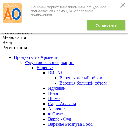
Нашим интернет-магазином намного удобнее
+7 (495) 646-888-1
пользоваться с помощью бесплатного
приложения!
В корзине
0
товаров
Установить
x
Меню каталога
Меню сайта
Вход
Регистрация
Продукты из Армении
Фруктовые консервации
Варенье
ВИТАЛ
Варенья малый объем
Варенья большой объем
Иджеван
Ноян
Шамб
Сады Арагаца
Агроянс
te Gusto
Варга - Фуд
Варенье Proshyan Food