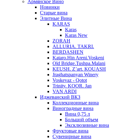
Армянское Вино
Новинки
Старые вина
Элитные Вина
KARAS
Karas
Karas New
ZORAH
ALLURIA. TAKRI.
BERDASHEN
Kataro.Hin Areni.Voskeni
Old Bridge.Tushpa.Malani
KEUSH. Z’art. KOUASH
Jraghatspanyan Winery
Voskevaz - Qotot
Trinity. KOOR. Jan
VAN ARDI
Иджеванский ВКЗ
Коллекционные вина
Виноградные вина
Вина 0,75 л
Большой объем
Эксклюзивные вина
Фруктовые вина
Cувенирные вина