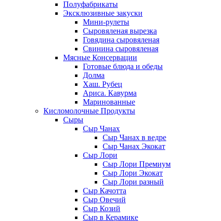
Полуфабрикаты
Эксклюзивные закуски
Мини-рулеты
Сыровяленая вырезка
Говядина сыровяленая
Свинина сыровяленая
Мясные Консервации
Готовые блюда и обеды
Долма
Хаш. Рубец
Ариса. Кавурма
Маринованные
Кисломолочные Продукты
Сыры
Сыр Чанах
Сыр Чанах в ведре
Сыр Чанах Экокат
Сыр Лори
Сыр Лори Премиум
Сыр Лори Экокат
Сыр Лори разный
Сыр Качотта
Сыр Овечий
Сыр Козий
Сыр в Керамике