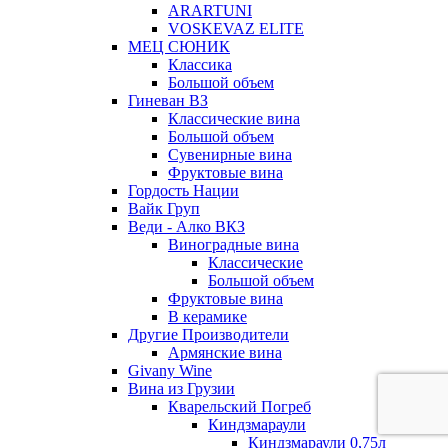
ARARTUNI
VOSKEVAZ ELITE
МЕЦ СЮНИК
Классика
Большой объем
Гиневан ВЗ
Классические вина
Большой объем
Сувенирные вина
Фруктовые вина
Гордость Нации
Вайк Груп
Веди - Алко ВКЗ
Виноградные вина
Классические
Большой объем
Фруктовые вина
В керамике
Другие Производители
Армянские вина
Givany Wine
Вина из Грузии
Кварельский Погреб
Киндзмараули
Киндзмараули 0,75л