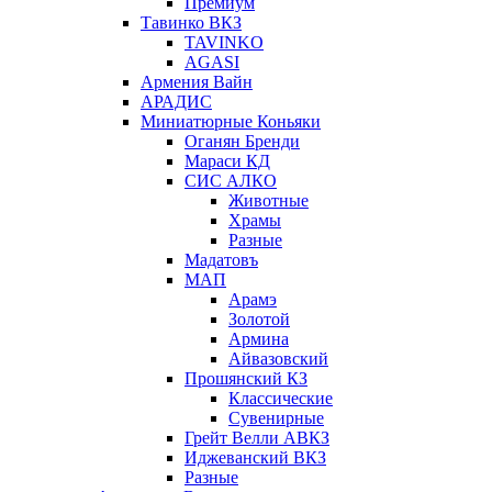
Премиум
Тавинко ВКЗ
TAVINKO
AGASI
Армения Вайн
АРАДИС
Миниатюрные Коньяки
Оганян Бренди
Мараси КД
СИС АЛКО
Животные
Храмы
Разные
Мадатовъ
МАП
Арамэ
Золотой
Армина
Айвазовский
Прошянский КЗ
Классические
Сувенирные
Грейт Велли АВКЗ
Иджеванский ВКЗ
Разные