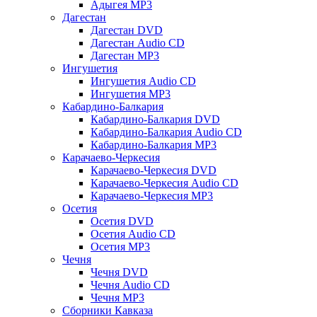
Адыгея MP3
Дагестан
Дагестан DVD
Дагестан Audio CD
Дагестан MP3
Ингушетия
Ингушетия Audio CD
Ингушетия MP3
Кабардино-Балкария
Кабардино-Балкария DVD
Кабардино-Балкария Audio CD
Кабардино-Балкария MP3
Карачаево-Черкесия
Карачаево-Черкесия DVD
Карачаево-Черкесия Audio CD
Карачаево-Черкесия MP3
Осетия
Осетия DVD
Осетия Audio CD
Осетия MP3
Чечня
Чечня DVD
Чечня Audio CD
Чечня MP3
Сборники Кавказа