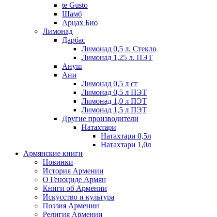
te Gusto
Шамб
Арцах Био
Лимонад
Дарбас
Лимонад 0,5 л. Стекло
Лимонад 1,25 л. ПЭТ
Ануш
Ани
Лимонад 0,5 л ст
Лимонад 0,5 л ПЭТ
Лимонад 1,0 л ПЭТ
Лимонад 1,5 л ПЭТ
Другие производители
Натахтари
Натахтари 0,5л
Натахтари 1,0л
Армянские книги
Новинки
История Армении
О Геноциде Армян
Книги об Армении
Иcкусство и культура
Поэзия Армении
Религия Армении