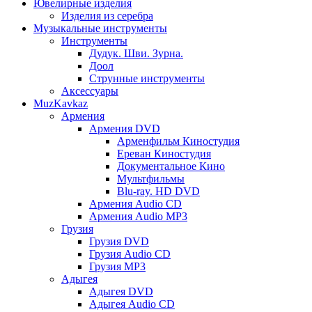
Ювелирные изделия
Изделия из серебра
Музыкальные инструменты
Инструменты
Дудук. Шви. Зурна.
Доол
Струнные инструменты
Аксессуары
MuzKavkaz
Армения
Армения DVD
Арменфильм Киностудия
Ереван Киностудия
Документальное Кино
Мультфильмы
Blu-ray. HD DVD
Армения Audio CD
Армения Audio MP3
Грузия
Грузия DVD
Грузия Audio CD
Грузия MP3
Адыгея
Адыгея DVD
Адыгея Audio CD