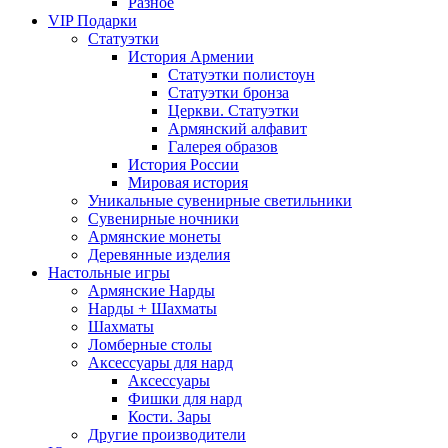
Разное
VIP Подарки
Статуэтки
История Армении
Статуэтки полистоун
Статуэтки бронза
Церкви. Статуэтки
Армянский алфавит
Галерея образов
История России
Мировая история
Уникальные сувенирные светильники
Сувенирные ночники
Армянские монеты
Деревянные изделия
Настольные игры
Армянские Нарды
Нарды + Шахматы
Шахматы
Ломберные столы
Аксессуары для нард
Аксессуары
Фишки для нард
Кости. Зары
Другие производители