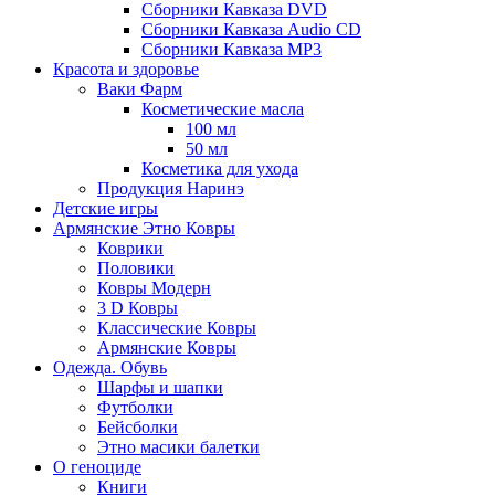
Сборники Кавказа DVD
Сборники Кавказа Audio CD
Сборники Кавказа MP3
Красота и здоровье
Ваки Фарм
Косметические масла
100 мл
50 мл
Косметика для ухода
Продукция Наринэ
Детские игры
Армянские Этно Ковры
Коврики
Половики
Ковры Модерн
3 D Ковры
Классические Ковры
Армянские Ковры
Одежда. Обувь
Шарфы и шапки
Футболки
Бейсболки
Этно масики балетки
О геноциде
Книги