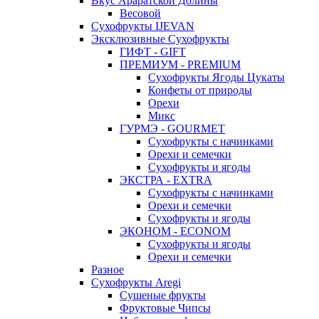
Вкус Араратской Долины
Весовой
Сухофрукты IJEVAN
Эксклюзивные Сухофрукты
ГИФТ - GIFT
ПРЕМИУМ - PREMIUM
Сухофрукты Ягоды Цукаты
Конфеты от природы
Орехи
Микс
ГУРМЭ - GOURMET
Сухофрукты с начинками
Орехи и семечки
Сухофрукты и ягоды
ЭКСТРА - EXTRA
Сухофрукты с начинками
Орехи и семечки
Сухофрукты и ягоды
ЭКОНОМ - ECONOM
Сухофрукты и ягоды
Орехи и семечки
Разное
Сухофрукты Aregi
Сушеные фрукты
Фруктовые Чипсы