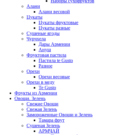
Наборы сухофруктов
Алани
Алани весовой
Цукаты
Цукаты фруктовые
Цукаты разные
Сушеные ягоды
Чурчхела
Дары Армении
Ануш
Фруктовая пастила
Пастила te Gusto
Разное
Орехи
Орехи весовые
Орехи в меду
Te Gusto
Фрукты из Армении
Овощи. Зелень
Свежие Овощи
Свежая Зелень
Замороженные Овощи и Зелень
Тамара фрут
Сушеная Зелень
АРМЧАЙ