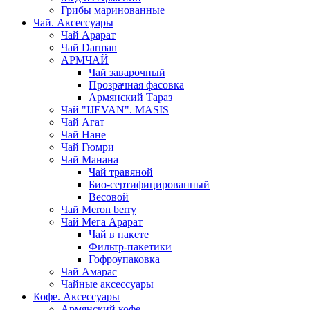
Грибы маринованные
Чай. Аксессуары
Чай Арарат
Чай Darman
АРМЧАЙ
Чай заварочный
Прозрачная фасовка
Армянский Тараз
Чай "IJEVAN". MASIS
Чай Агат
Чай Нане
Чай Гюмри
Чай Манана
Чай травяной
Био-сертифицированный
Весовой
Чай Meron berry
Чай Мега Арарат
Чай в пакете
Фильтр-пакетики
Гофроупаковка
Чай Амарас
Чайные аксессуары
Кофе. Аксессуары
Армянский кофе