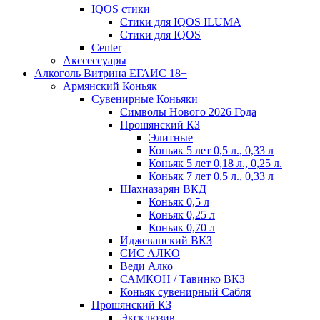
IQOS стики
Стики для IQOS ILUMA
Стики для IQOS
Сenter
Акссессуары
Алкоголь Витрина ЕГАИС 18+
Армянский Коньяк
Сувенирные Коньяки
Символы Нового 2026 Года
Прошянский КЗ
Элитные
Коньяк 5 лет 0,5 л., 0,33 л
Коньяк 5 лет 0,18 л., 0,25 л.
Коньяк 7 лет 0,5 л., 0,33 л
Шахназарян ВКД
Коньяк 0,5 л
Коньяк 0,25 л
Коньяк 0,70 л
Иджеванский ВКЗ
СИС АЛКО
Веди Алко
САМКОН / Тавинко ВКЗ
Коньяк сувенирный Сабля
Прошянский КЗ
Эксклюзив