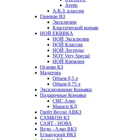
Avetis
А.К.З. классик
Гиневан ВЗ
Эксклюзив
Классический коньяк
НОЙ ЕКВВКА
НОЙ Эксклюзив
НОЙ Классик
НОЙ Легенды
NOY Very Speсial
НОЙ Кремлин
Оганян КЗ
Мадатовъ
Объем 0,5 л
Объем 0,75 л
Эксклюзивные Коньяки
Подарочные Коньяки
СИС Алко
Мараси КД
Грейт Велли АВКЗ
САМКОН КЗ
САЯТ - НОВА
Веди - Алко ВКЗ
Егвардский ВКЗ