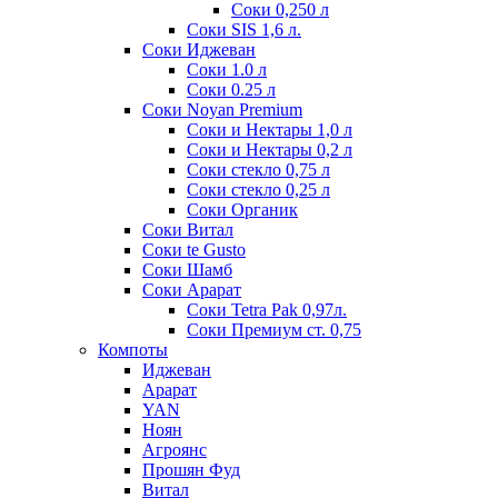
Соки 0,250 л
Соки SIS 1,6 л.
Соки Иджеван
Соки 1.0 л
Соки 0.25 л
Соки Noyan Premium
Соки и Нектары 1,0 л
Соки и Нектары 0,2 л
Соки стекло 0,75 л
Соки стекло 0,25 л
Соки Органик
Соки Витал
Соки te Gusto
Соки Шамб
Соки Арарат
Соки Tetra Pak 0,97л.
Соки Премиум ст. 0,75
Компоты
Иджеван
Арарат
YAN
Ноян
Агроянс
Прошян Фуд
Витал