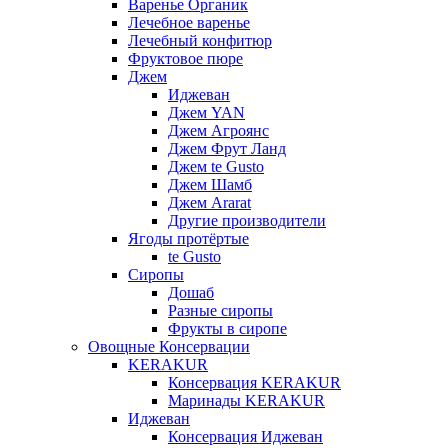
Варенье Органик
Лечебное варенье
Лечебный конфитюр
Фруктовое пюре
Джем
Иджеван
Джем YAN
Джем Агроянс
Джем Фрут Ланд
Джем te Gusto
Джем Шамб
Джем Ararat
Другие производители
Ягоды протёртые
te Gusto
Сиропы
Дошаб
Разные сиропы
Фрукты в сиропе
Овощные Консервации
KERAKUR
Консервация KERAKUR
Маринады KERAKUR
Иджеван
Консервация Иджеван