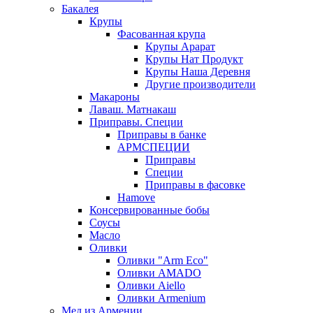
Бакалея
Крупы
Фасованная крупа
Крупы Арарат
Крупы Нат Продукт
Крупы Наша Деревня
Другие производители
Макароны
Лаваш. Матнакаш
Приправы. Специи
Приправы в банке
АРМСПЕЦИИ
Приправы
Специи
Приправы в фасовке
Hamove
Консервированные бобы
Соусы
Масло
Оливки
Оливки "Arm Eco"
Оливки AMADO
Оливки Aiello
Оливки Armenium
Мед из Армении