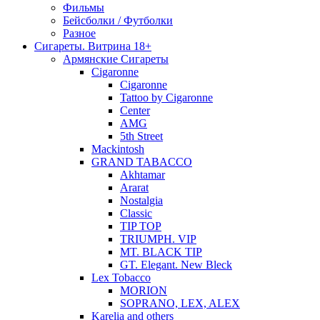
Фильмы
Бейсболки / Футболки
Разное
Сигареты. Витрина 18+
Армянские Сигареты
Cigaronne
Cigaronne
Tattoo by Cigaronne
Center
AMG
5th Street
Mackintosh
GRAND TABACCO
Akhtamar
Ararat
Nostalgia
Classic
TIP TOP
TRIUMPH. VIP
MT. BLACK TIP
GT. Elegant. New Bleck
Lex Tobacco
MORION
SOPRANO, LEX, ALEX
Karelia and others