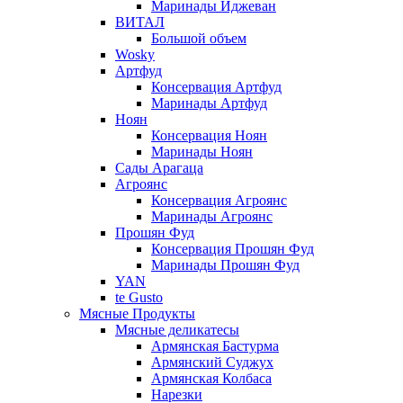
Маринады Иджеван
ВИТАЛ
Большой объем
Wosky
Артфуд
Консервация Артфуд
Маринады Артфуд
Ноян
Консервация Ноян
Маринады Ноян
Сады Арагаца
Агроянс
Консервация Агроянс
Маринады Агроянс
Прошян Фуд
Консервация Прошян Фуд
Маринады Прошян Фуд
YAN
te Gusto
Мясные Продукты
Мясные деликатесы
Армянская Бастурма
Армянский Суджух
Армянская Колбаса
Нарезки