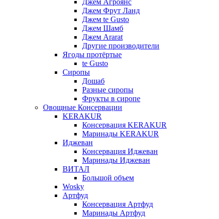
Джем Агроянс
Джем Фрут Ланд
Джем te Gusto
Джем Шамб
Джем Ararat
Другие производители
Ягоды протёртые
te Gusto
Сиропы
Дошаб
Разные сиропы
Фрукты в сиропе
Овощные Консервации
KERAKUR
Консервация KERAKUR
Маринады KERAKUR
Иджеван
Консервация Иджеван
Маринады Иджеван
ВИТАЛ
Большой объем
Wosky
Артфуд
Консервация Артфуд
Маринады Артфуд