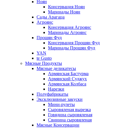
Ноян
Консервация Ноян
Маринады Ноян
Сады Арагаца
Агроянс
Консервация Агроянс
Маринады Агроянс
Прошян Фуд
Консервация Прошян Фуд
Маринады Прошян Фуд
YAN
te Gusto
Мясные Продукты
Мясные деликатесы
Армянская Бастурма
Армянский Суджух
Армянская Колбаса
Нарезки
Полуфабрикаты
Эксклюзивные закуски
Мини-рулеты
Сыровяленая вырезка
Говядина сыровяленая
Свинина сыровяленая
Мясные Консервации