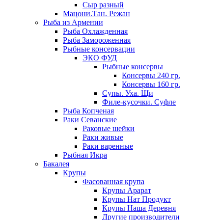
Сыр разный
Мацони.Тан. Режан
Рыба из Армении
Рыба Охлажденная
Рыба Замороженная
Рыбные консервации
ЭКО ФУД
Рыбные консервы
Консервы 240 гр.
Консервы 160 гр.
Супы. Уха. Щи
Филе-кусочки. Суфле
Рыба Копченая
Раки Севанские
Раковые шейки
Раки живые
Раки варенные
Рыбная Икра
Бакалея
Крупы
Фасованная крупа
Крупы Арарат
Крупы Нат Продукт
Крупы Наша Деревня
Другие производители