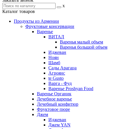
Заказать звонок
x
Каталог товаров
Продукты из Армении
Фруктовые консервации
Варенье
ВИТАЛ
Варенья малый объем
Варенья большой объем
Иджеван
Ноян
Шамб
Сады Арагаца
Агроянс
te Gusto
Варга - Фуд
Варенье Proshyan Food
Варенье Органик
Лечебное варенье
Лечебный конфитюр
Фруктовое пюре
Джем
Иджеван
Джем YAN