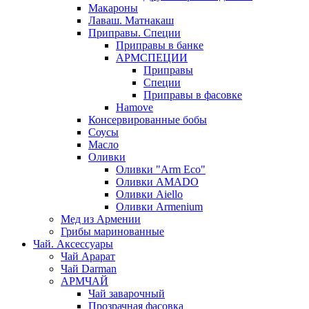
Макароны
Лаваш. Матнакаш
Приправы. Специи
Приправы в банке
АРМСПЕЦИИ
Приправы
Специи
Приправы в фасовке
Hamove
Консервированные бобы
Соусы
Масло
Оливки
Оливки "Arm Eco"
Оливки AMADO
Оливки Aiello
Оливки Armenium
Мед из Армении
Грибы маринованные
Чай. Аксессуары
Чай Арарат
Чай Darman
АРМЧАЙ
Чай заварочный
Прозрачная фасовка