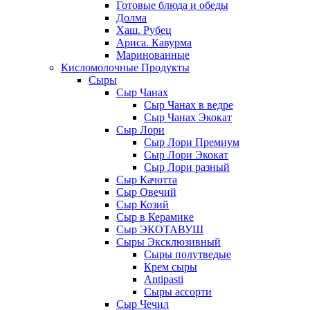
Готовые блюда и обеды
Долма
Хаш. Рубец
Ариса. Кавурма
Маринованные
Кисломолочные Продукты
Сыры
Сыр Чанах
Сыр Чанах в ведре
Сыр Чанах Экокат
Сыр Лори
Сыр Лори Премиум
Сыр Лори Экокат
Сыр Лори разный
Сыр Качотта
Сыр Овечий
Сыр Козий
Сыр в Керамике
Сыр ЭКОТАВУШ
Сыры Эксклюзивный
Сыры полутведые
Крем сыры
Antipasti
Сыры ассорти
Сыр Чечил