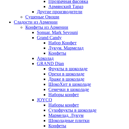
Прозрачная фасовка
Армянский Тараз
Другие производители
Сушеные Овощи
Сладости из Армении
Конфеты из Армении
Sonuar. Mark Sevouni
Grand Candy
Набор Конфет
Лукум. Мармелад
Конфеты
Арколад
GRAND Dian
Фрукты в шоколаде
Орехи в шоколаде
Драже в шоколаде
ШокоХит в шоколаде
Семечки в шоколаде
Наборы конфет
JOYCO
Наборы конфет
Сухофрукты в шоколаде
Мармелад. Лукум
Шоколадные плитки
Конфеты