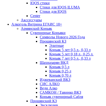
IQOS стики
Стики для IQOS ILUMA
Стики для IQOS
Сenter
Акссессуары
Алкоголь Витрина ЕГАИС 18+
Армянский Коньяк
Сувенирные Коньяки
Символы Нового 2026 Года
Прошянский КЗ
Элитные
Коньяк 5 лет 0,5 л., 0,33 л
Коньяк 5 лет 0,18 л., 0,25 л.
Коньяк 7 лет 0,5 л., 0,33 л
Шахназарян ВКД
Коньяк 0,5 л
Коньяк 0,25 л
Коньяк 0,70 л
Иджеванский ВКЗ
СИС АЛКО
Веди Алко
САМКОН / Тавинко ВКЗ
Коньяк сувенирный Сабля
Прошянский КЗ
Эксклюзив