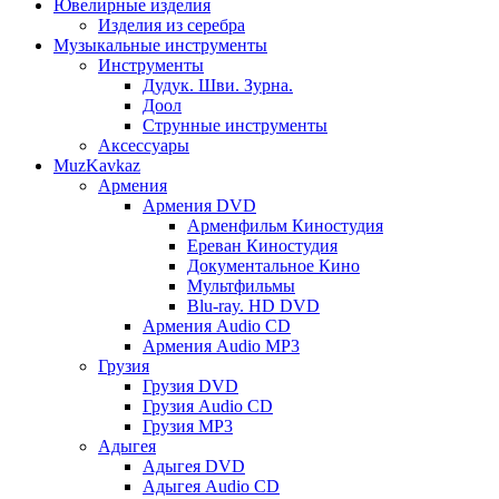
Ювелирные изделия
Изделия из серебра
Музыкальные инструменты
Инструменты
Дудук. Шви. Зурна.
Доол
Струнные инструменты
Аксессуары
MuzKavkaz
Армения
Армения DVD
Арменфильм Киностудия
Ереван Киностудия
Документальное Кино
Мультфильмы
Blu-ray. HD DVD
Армения Audio CD
Армения Audio MP3
Грузия
Грузия DVD
Грузия Audio CD
Грузия MP3
Адыгея
Адыгея DVD
Адыгея Audio CD