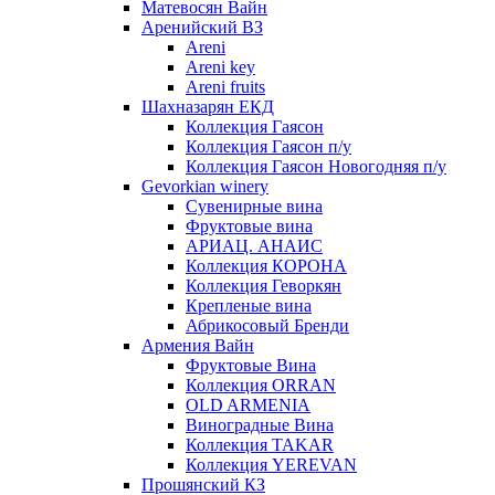
Матевосян Вайн
Аренийский ВЗ
Areni
Areni key
Areni fruits
Шахназарян ЕКД
Коллекция Гаясон
Коллекция Гаясон п/у
Коллекция Гаясон Новогодняя п/у
Gevorkian winery
Сувенирные вина
Фруктовые вина
АРИАЦ. АНАИС
Коллекция КОРОНА
Коллекция Геворкян
Крепленые вина
Абрикосовый Бренди
Армения Вайн
Фруктовые Вина
Коллекция ORRAN
OLD ARMENIA
Виноградные Вина
Коллекция TAKAR
Коллекция YEREVAN
Прошянский КЗ