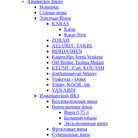
Армянское Вино
Новинки
Старые вина
Элитные Вина
KARAS
Karas
Karas New
ZORAH
ALLURIA. TAKRI.
BERDASHEN
Kataro.Hin Areni.Voskeni
Old Bridge.Tushpa.Malani
KEUSH. Z’art. KOUASH
Jraghatspanyan Winery
Voskevaz - Qotot
Trinity. KOOR. Jan
VAN ARDI
Иджеванский ВКЗ
Коллекционные вина
Виноградные вина
Вина 0,75 л
Большой объем
Эксклюзивные вина
Фруктовые вина
Cувенирные вина