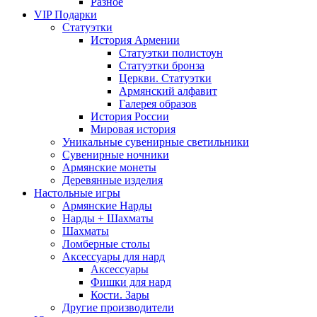
Разное
VIP Подарки
Статуэтки
История Армении
Статуэтки полистоун
Статуэтки бронза
Церкви. Статуэтки
Армянский алфавит
Галерея образов
История России
Мировая история
Уникальные сувенирные светильники
Сувенирные ночники
Армянские монеты
Деревянные изделия
Настольные игры
Армянские Нарды
Нарды + Шахматы
Шахматы
Ломберные столы
Аксессуары для нард
Аксессуары
Фишки для нард
Кости. Зары
Другие производители