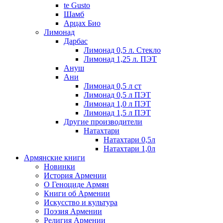
te Gusto
Шамб
Арцах Био
Лимонад
Дарбас
Лимонад 0,5 л. Стекло
Лимонад 1,25 л. ПЭТ
Ануш
Ани
Лимонад 0,5 л ст
Лимонад 0,5 л ПЭТ
Лимонад 1,0 л ПЭТ
Лимонад 1,5 л ПЭТ
Другие производители
Натахтари
Натахтари 0,5л
Натахтари 1,0л
Армянские книги
Новинки
История Армении
О Геноциде Армян
Книги об Армении
Иcкусство и культура
Поэзия Армении
Религия Армении