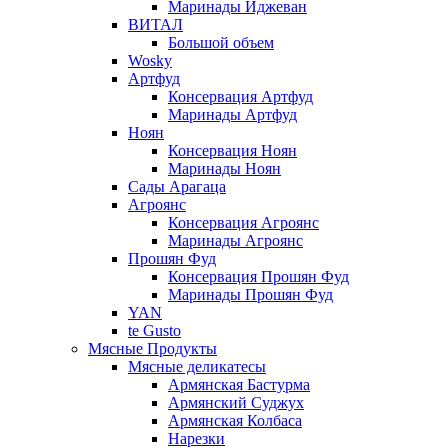
Маринады Иджеван
ВИТАЛ
Большой объем
Wosky
Артфуд
Консервация Артфуд
Маринады Артфуд
Ноян
Консервация Ноян
Маринады Ноян
Сады Арагаца
Агроянс
Консервация Агроянс
Маринады Агроянс
Прошян Фуд
Консервация Прошян Фуд
Маринады Прошян Фуд
YAN
te Gusto
Мясные Продукты
Мясные деликатесы
Армянская Бастурма
Армянский Суджух
Армянская Колбаса
Нарезки