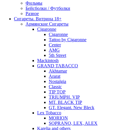
Фильмы
Бейсболки / Футболки
Разное
Сигареты. Витрина 18+
Армянские Сигареты
Cigaronne
Cigaronne
Tattoo by Cigaronne
Center
AMG
5th Street
Mackintosh
GRAND TABACCO
Akhtamar
Ararat
Nostalgia
Classic
TIP TOP
TRIUMPH. VIP
MT. BLACK TIP
GT. Elegant. New Bleck
Lex Tobacco
MORION
SOPRANO, LEX, ALEX
Karelia and others