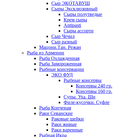
Сыр ЭКОТАВУШ
Сыры Эксклюзивный
Сыры полутведые
Крем сыры
Antipasti
Сыры ассорти
Сыр Чечил
Сыр разный
Мацони.Тан. Режан
Рыба из Армении
Рыба Охлажденная
Рыба Замороженная
Рыбные консервации
ЭКО ФУД
Рыбные консервы
Консервы 240 гр.
Консервы 160 гр.
Супы. Уха. Щи
Филе-кусочки. Суфле
Рыба Копченая
Раки Севанские
Раковые шейки
Раки живые
Раки варенные
Рыбная Икра