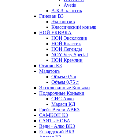
Avetis
А.К.З. классик
Гиневан ВЗ
Эксклюзив
Классический коньяк
НОЙ ЕКВВКА
НОЙ Эксклюзив
НОЙ Классик
НОЙ Легенды
NOY Very Speсial
НОЙ Кремлин
Оганян КЗ
Мадатовъ
Объем 0,5 л
Объем 0,75 л
Эксклюзивные Коньяки
Подарочные Коньяки
СИС Алко
Мараси КД
Грейт Велли АВКЗ
САМКОН КЗ
САЯТ - НОВА
Веди - Алко ВКЗ
Егвардский ВКЗ