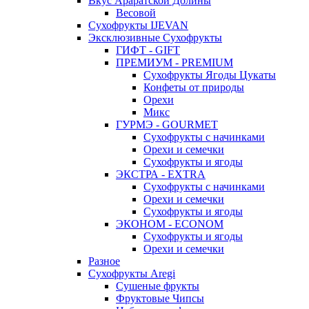
Вкус Араратской Долины
Весовой
Сухофрукты IJEVAN
Эксклюзивные Сухофрукты
ГИФТ - GIFT
ПРЕМИУМ - PREMIUM
Сухофрукты Ягоды Цукаты
Конфеты от природы
Орехи
Микс
ГУРМЭ - GOURMET
Сухофрукты с начинками
Орехи и семечки
Сухофрукты и ягоды
ЭКСТРА - EXTRA
Сухофрукты с начинками
Орехи и семечки
Сухофрукты и ягоды
ЭКОНОМ - ECONOM
Сухофрукты и ягоды
Орехи и семечки
Разное
Сухофрукты Aregi
Сушеные фрукты
Фруктовые Чипсы