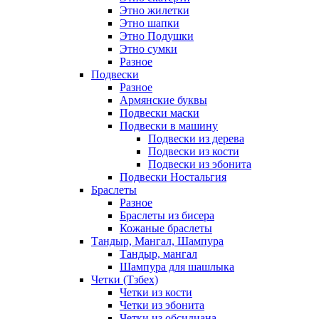
Этно жилетки
Этно шапки
Этно Подушки
Этно сумки
Разное
Подвески
Разное
Армянские буквы
Подвески маски
Подвески в машину
Подвески из дерева
Подвески из кости
Подвески из эбонита
Подвески Ностальгия
Браслеты
Разное
Браслеты из бисера
Кожаные браслеты
Тандыр, Мангал, Шампура
Тандыр, мангал
Шампура для шашлыка
Четки (Тзбех)
Четки из кости
Четки из эбонита
Четки из обсидиана