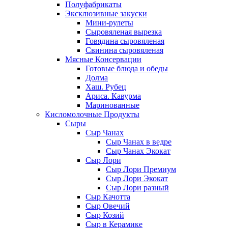
Полуфабрикаты
Эксклюзивные закуски
Мини-рулеты
Сыровяленая вырезка
Говядина сыровяленая
Свинина сыровяленая
Мясные Консервации
Готовые блюда и обеды
Долма
Хаш. Рубец
Ариса. Кавурма
Маринованные
Кисломолочные Продукты
Сыры
Сыр Чанах
Сыр Чанах в ведре
Сыр Чанах Экокат
Сыр Лори
Сыр Лори Премиум
Сыр Лори Экокат
Сыр Лори разный
Сыр Качотта
Сыр Овечий
Сыр Козий
Сыр в Керамике