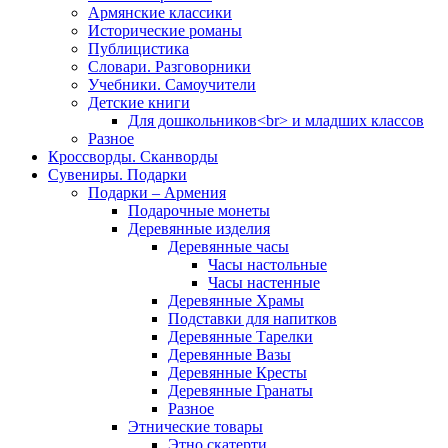
Армянские классики
Исторические романы
Публицистика
Словари. Разговорники
Учебники. Самоучители
Детские книги
Для дошкольников<br> и младших классов
Разное
Кроссворды. Сканворды
Сувениры. Подарки
Подарки – Армения
Подарочные монеты
Деревянные изделия
Деревянные часы
Часы настольные
Часы настенные
Деревянные Храмы
Подставки для напитков
Деревянные Тарелки
Деревянные Вазы
Деревянные Кресты
Деревянные Гранаты
Разное
Этнические товары
Этно скатерти