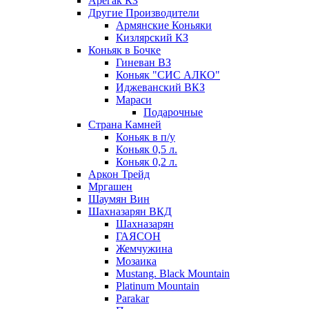
Арегак КЗ
Другие Производители
Армянские Коньяки
Кизлярский КЗ
Коньяк в Бочке
Гиневан ВЗ
Коньяк "СИС АЛКО"
Иджеванский ВКЗ
Мараси
Подарочные
Страна Камней
Коньяк в п/у
Коньяк 0,5 л.
Коньяк 0,2 л.
Аркон Трейд
Мргашен
Шаумян Вин
Шахназарян ВКД
Шахназарян
ГАЯСОН
Жемчужина
Мозаика
Mustang. Black Mountain
Platinum Mountain
Parakar