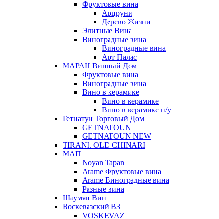
Фруктовые вина
Арцруни
Дерево Жизни
Элитные Вина
Виноградные вина
Виноградные вина
Арт Палас
МАРАН Винный Дом
Фруктовые вина
Виноградные вина
Вино в керамике
Вино в керамике
Вино в керамике п/у
Гетнатун Торговый Дом
GETNATOUN
GETNATOUN NEW
TIRANI. OLD CHINARI
МАП
Noyan Tapan
Arame Фруктовые вина
Arame Виноградные вина
Разные вина
Шаумян Вин
Воскевазский ВЗ
VOSKEVAZ