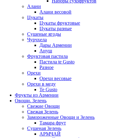
Наборы сухофруктов
Алани
Алани весовой
Цукаты
Цукаты фруктовые
Цукаты разные
Сушеные ягоды
Чурчхела
Дары Армении
Ануш
Фруктовая пастила
Пастила te Gusto
Разное
Орехи
Орехи весовые
Орехи в меду
Te Gusto
Фрукты из Армении
Овощи. Зелень
Свежие Овощи
Свежая Зелень
Замороженные Овощи и Зелень
Тамара фрут
Сушеная Зелень
АРМЧАЙ