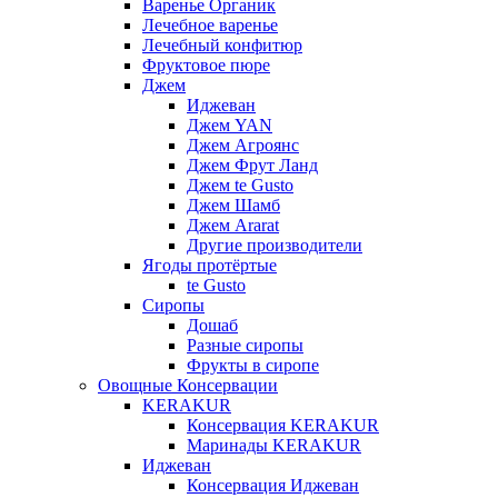
Варенье Органик
Лечебное варенье
Лечебный конфитюр
Фруктовое пюре
Джем
Иджеван
Джем YAN
Джем Агроянс
Джем Фрут Ланд
Джем te Gusto
Джем Шамб
Джем Ararat
Другие производители
Ягоды протёртые
te Gusto
Сиропы
Дошаб
Разные сиропы
Фрукты в сиропе
Овощные Консервации
KERAKUR
Консервация KERAKUR
Маринады KERAKUR
Иджеван
Консервация Иджеван