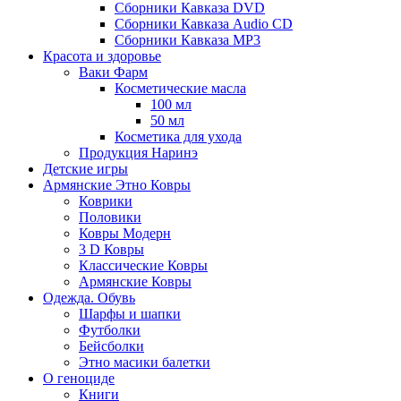
Сборники Кавказа DVD
Сборники Кавказа Audio CD
Сборники Кавказа MP3
Красота и здоровье
Ваки Фарм
Косметические масла
100 мл
50 мл
Косметика для ухода
Продукция Наринэ
Детские игры
Армянские Этно Ковры
Коврики
Половики
Ковры Модерн
3 D Ковры
Классические Ковры
Армянские Ковры
Одежда. Обувь
Шарфы и шапки
Футболки
Бейсболки
Этно масики балетки
О геноциде
Книги