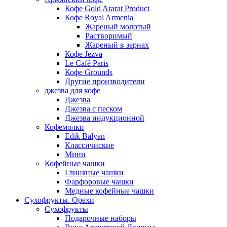
Кофе Gold Ararat Product
Кофе Royal Armenia
Жареный молотый
Растворимый
Жареный в зернах
Кофе Jezva
Le Café Paris
Кофе Grounds
Другие производители
джезва для кофе
Джезва
Джезва с песком
Джезва индукционной
Кофемолки
Edik Balyan
Классичиские
Мини
Кофейные чашки
Глиняные чашки
Фарфоровые чашки
Медные кофейные чашки
Сухофрукты. Орехи
Сухофрукты
Подарочные наборы