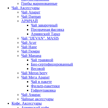
Грибы маринованные
Чай. Аксессуары
Чай Арарат
Чай Darman
АРМЧАЙ
Чай заварочный
Прозрачная фасовка
Армянский Тараз
Чай "IJEVAN". MASIS
Чай Агат
Чай Нане
Чай Гюмри
Чай Манана
Чай травяной
Био-сертифицированный
Весовой
Чай Meron berry
Чай Мега Арарат
Чай в пакете
Фильтр-пакетики
Гофроупаковка
Чай Амарас
Чайные аксессуары
Кофе. Аксессуары
Армянский кофе