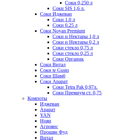
Соки 0,250 л
Соки SIS 1,6 л.
Соки Иджеван
Соки 1.0 л
Соки 0.25 л
Соки Noyan Premium
Соки и Нектары 1,0 л
Соки и Нектары 0,2 л
Соки стекло 0,75 л
Соки стекло 0,25 л
Соки Органик
Соки Витал
Соки te Gusto
Соки Шамб
Соки Арарат
Соки Tetra Pak 0,97л.
Соки Премиум ст. 0,75
Компоты
Иджеван
Арарат
YAN
Ноян
Агроянс
Прошян Фуд
Витал