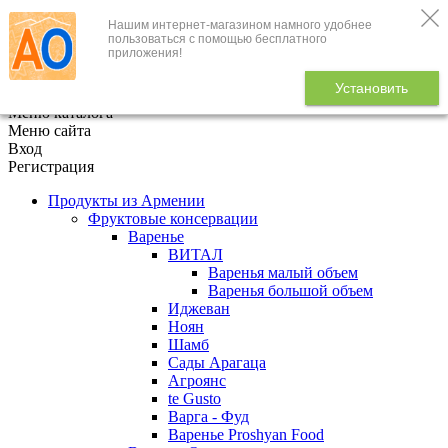
Нашим интернет-магазином намного удобнее
+7 (495) 646-888-1
пользоваться с помощью бесплатного
приложения!
В корзине
0
товаров
Установить
x
Меню каталога
Меню сайта
Вход
Регистрация
Продукты из Армении
Фруктовые консервации
Варенье
ВИТАЛ
Варенья малый объем
Варенья большой объем
Иджеван
Ноян
Шамб
Сады Арагаца
Агроянс
te Gusto
Варга - Фуд
Варенье Proshyan Food