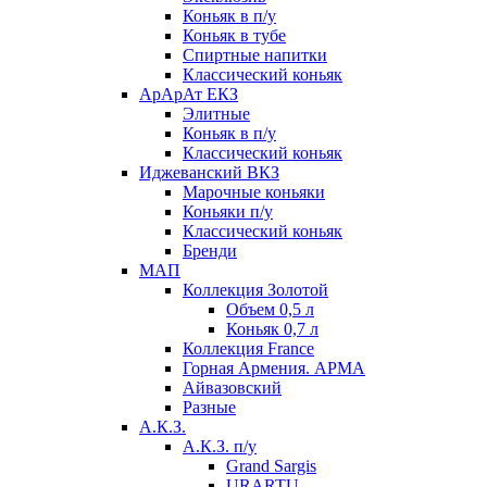
Коньяк в п/у
Коньяк в тубе
Спиртные напитки
Классический коньяк
АрАрАт ЕКЗ
Элитные
Коньяк в п/у
Классический коньяк
Иджеванский ВКЗ
Марочные коньяки
Коньяки п/у
Классический коньяк
Бренди
МАП
Коллекция Золотой
Объем 0,5 л
Коньяк 0,7 л
Коллекция France
Горная Армения. АРМА
Айвазовский
Разные
А.К.З.
А.К.З. п/у
Grand Sargis
URARTU