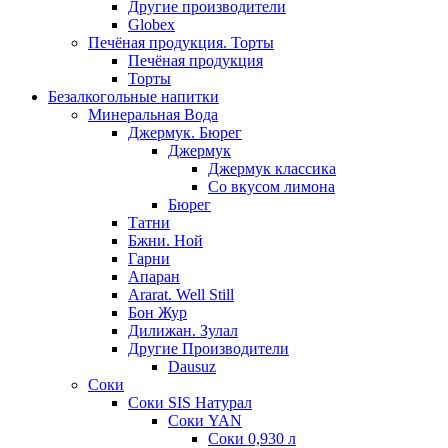
Другие производители
Globex
Печёная продукция. Торты
Печёная продукция
Торты
Безалкогольные напитки
Минеральная Вода
Джермук. Бюрег
Джермук
Джермук классика
Со вкусом лимона
Бюрег
Татни
Бжни. Ной
Гарни
Апаран
Ararat. Well Still
Бон Жур
Дилижан. Зулал
Другие Производители
Dausuz
Соки
Соки SIS Натурал
Соки YAN
Соки 0,930 л