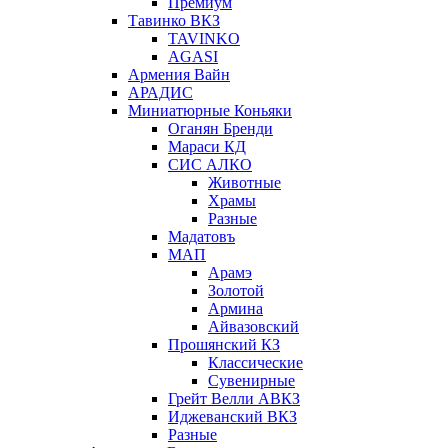
Премиум
Тавинко ВКЗ
TAVINKO
AGASI
Армения Вайн
АРАДИС
Миниатюрные Коньяки
Оганян Бренди
Мараси КД
СИС АЛКО
Животные
Храмы
Разные
Мадатовъ
МАП
Арамэ
Золотой
Армина
Айвазовский
Прошянский КЗ
Классические
Сувенирные
Грейт Велли АВКЗ
Иджеванский ВКЗ
Разные