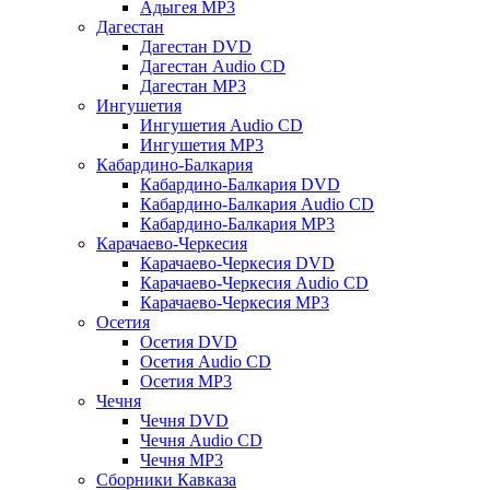
Адыгея MP3
Дагестан
Дагестан DVD
Дагестан Audio CD
Дагестан MP3
Ингушетия
Ингушетия Audio CD
Ингушетия MP3
Кабардино-Балкария
Кабардино-Балкария DVD
Кабардино-Балкария Audio CD
Кабардино-Балкария MP3
Карачаево-Черкесия
Карачаево-Черкесия DVD
Карачаево-Черкесия Audio CD
Карачаево-Черкесия MP3
Осетия
Осетия DVD
Осетия Audio CD
Осетия MP3
Чечня
Чечня DVD
Чечня Audio CD
Чечня MP3
Сборники Кавказа