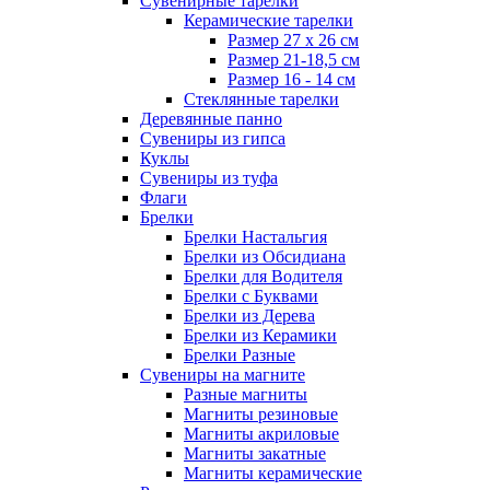
Сувенирные тарелки
Керамические тарелки
Размер 27 х 26 см
Размер 21-18,5 см
Размер 16 - 14 см
Стеклянные тарелки
Деревянные панно
Сувениры из гипса
Куклы
Сувениры из туфа
Флаги
Брелки
Брелки Настальгия
Брелки из Обсидиана
Брелки для Водителя
Брелки с Буквами
Брелки из Дерева
Брелки из Керамики
Брелки Разные
Сувениры на магните
Разные магниты
Магниты резиновые
Магниты акриловые
Магниты закатные
Магниты керамические