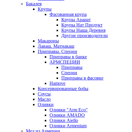
Бакалея
Крупы
Фасованная крупа
Крупы Арарат
Крупы Нат Продукт
Крупы Наша Деревня
Другие производители
Макароны
Лаваш. Матнакаш
Приправы. Специи
Приправы в банке
АРМСПЕЦИИ
Приправы
Специи
Приправы в фасовке
Hamove
Консервированные бобы
Соусы
Масло
Оливки
Оливки "Arm Eco"
Оливки AMADO
Оливки Aiello
Оливки Armenium
Мед из Армении