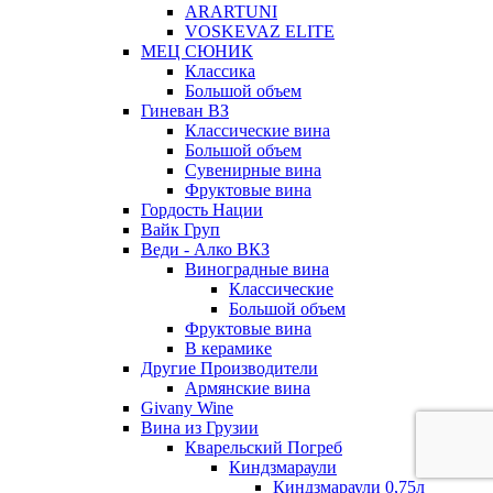
ARARTUNI
VOSKEVAZ ELITE
МЕЦ СЮНИК
Классика
Большой объем
Гиневан ВЗ
Классические вина
Большой объем
Сувенирные вина
Фруктовые вина
Гордость Нации
Вайк Груп
Веди - Алко ВКЗ
Виноградные вина
Классические
Большой объем
Фруктовые вина
В керамике
Другие Производители
Армянские вина
Givany Wine
Вина из Грузии
Кварельский Погреб
Киндзмараули
Киндзмараули 0,75л