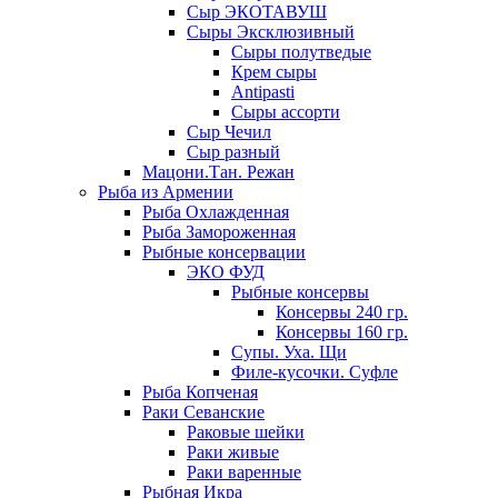
Сыр ЭКОТАВУШ
Сыры Эксклюзивный
Сыры полутведые
Крем сыры
Antipasti
Сыры ассорти
Сыр Чечил
Сыр разный
Мацони.Тан. Режан
Рыба из Армении
Рыба Охлажденная
Рыба Замороженная
Рыбные консервации
ЭКО ФУД
Рыбные консервы
Консервы 240 гр.
Консервы 160 гр.
Супы. Уха. Щи
Филе-кусочки. Суфле
Рыба Копченая
Раки Севанские
Раковые шейки
Раки живые
Раки варенные
Рыбная Икра