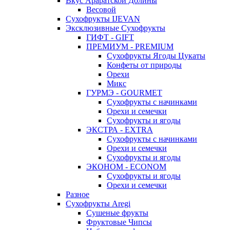
Вкус Араратской Долины
Весовой
Сухофрукты IJEVAN
Эксклюзивные Сухофрукты
ГИФТ - GIFT
ПРЕМИУМ - PREMIUM
Сухофрукты Ягоды Цукаты
Конфеты от природы
Орехи
Микс
ГУРМЭ - GOURMET
Сухофрукты с начинками
Орехи и семечки
Сухофрукты и ягоды
ЭКСТРА - EXTRA
Сухофрукты с начинками
Орехи и семечки
Сухофрукты и ягоды
ЭКОНОМ - ECONOM
Сухофрукты и ягоды
Орехи и семечки
Разное
Сухофрукты Aregi
Сушеные фрукты
Фруктовые Чипсы