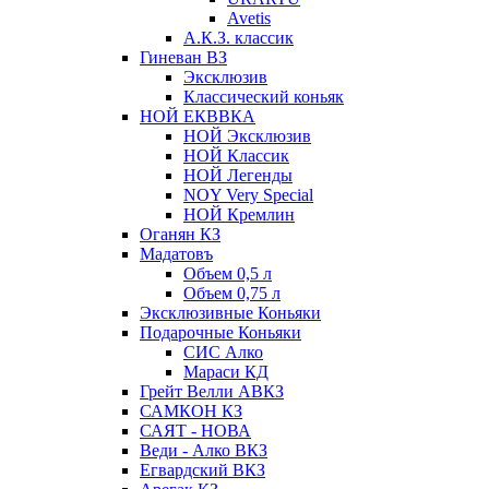
Avetis
А.К.З. классик
Гиневан ВЗ
Эксклюзив
Классический коньяк
НОЙ ЕКВВКА
НОЙ Эксклюзив
НОЙ Классик
НОЙ Легенды
NOY Very Speсial
НОЙ Кремлин
Оганян КЗ
Мадатовъ
Объем 0,5 л
Объем 0,75 л
Эксклюзивные Коньяки
Подарочные Коньяки
СИС Алко
Мараси КД
Грейт Велли АВКЗ
САМКОН КЗ
САЯТ - НОВА
Веди - Алко ВКЗ
Егвардский ВКЗ