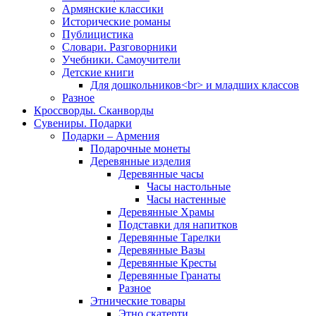
Армянские классики
Исторические романы
Публицистика
Словари. Разговорники
Учебники. Самоучители
Детские книги
Для дошкольников<br> и младших классов
Разное
Кроссворды. Сканворды
Сувениры. Подарки
Подарки – Армения
Подарочные монеты
Деревянные изделия
Деревянные часы
Часы настольные
Часы настенные
Деревянные Храмы
Подставки для напитков
Деревянные Тарелки
Деревянные Вазы
Деревянные Кресты
Деревянные Гранаты
Разное
Этнические товары
Этно скатерти