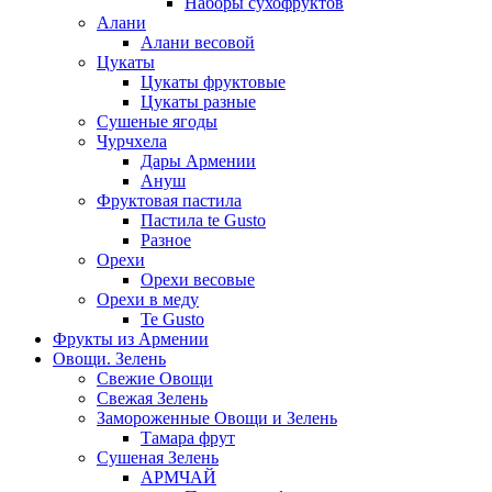
Наборы сухофруктов
Алани
Алани весовой
Цукаты
Цукаты фруктовые
Цукаты разные
Сушеные ягоды
Чурчхела
Дары Армении
Ануш
Фруктовая пастила
Пастила te Gusto
Разное
Орехи
Орехи весовые
Орехи в меду
Te Gusto
Фрукты из Армении
Овощи. Зелень
Свежие Овощи
Свежая Зелень
Замороженные Овощи и Зелень
Тамара фрут
Сушеная Зелень
АРМЧАЙ