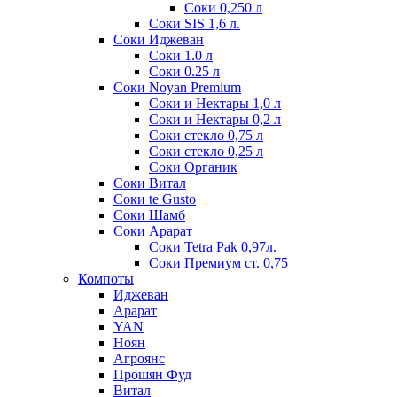
Соки 0,250 л
Соки SIS 1,6 л.
Соки Иджеван
Соки 1.0 л
Соки 0.25 л
Соки Noyan Premium
Соки и Нектары 1,0 л
Соки и Нектары 0,2 л
Соки стекло 0,75 л
Соки стекло 0,25 л
Соки Органик
Соки Витал
Соки te Gusto
Соки Шамб
Соки Арарат
Соки Tetra Pak 0,97л.
Соки Премиум ст. 0,75
Компоты
Иджеван
Арарат
YAN
Ноян
Агроянс
Прошян Фуд
Витал