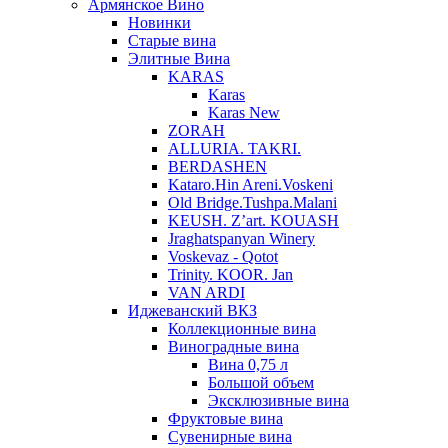
Армянское Вино
Новинки
Старые вина
Элитные Вина
KARAS
Karas
Karas New
ZORAH
ALLURIA. TAKRI.
BERDASHEN
Kataro.Hin Areni.Voskeni
Old Bridge.Tushpa.Malani
KEUSH. Z’art. KOUASH
Jraghatspanyan Winery
Voskevaz - Qotot
Trinity. KOOR. Jan
VAN ARDI
Иджеванский ВКЗ
Коллекционные вина
Виноградные вина
Вина 0,75 л
Большой объем
Эксклюзивные вина
Фруктовые вина
Cувенирные вина