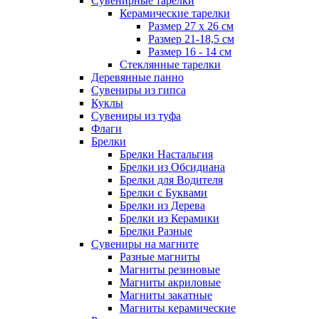
Сувенирные тарелки
Керамические тарелки
Размер 27 х 26 см
Размер 21-18,5 см
Размер 16 - 14 см
Стеклянные тарелки
Деревянные панно
Сувениры из гипса
Куклы
Сувениры из туфа
Флаги
Брелки
Брелки Настальгия
Брелки из Обсидиана
Брелки для Водителя
Брелки с Буквами
Брелки из Дерева
Брелки из Керамики
Брелки Разные
Сувениры на магните
Разные магниты
Магниты резиновые
Магниты акриловые
Магниты закатные
Магниты керамические