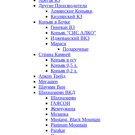
Арегак КЗ
Другие Производители
Армянские Коньяки
Кизлярский КЗ
Коньяк в Бочке
Гиневан ВЗ
Коньяк "СИС АЛКО"
Иджеванский ВКЗ
Мараси
Подарочные
Страна Камней
Коньяк в п/у
Коньяк 0,5 л.
Коньяк 0,2 л.
Аркон Трейд
Мргашен
Шаумян Вин
Шахназарян ВКД
Шахназарян
ГАЯСОН
Жемчужина
Мозаика
Mustang. Black Mountain
Platinum Mountain
Parakar