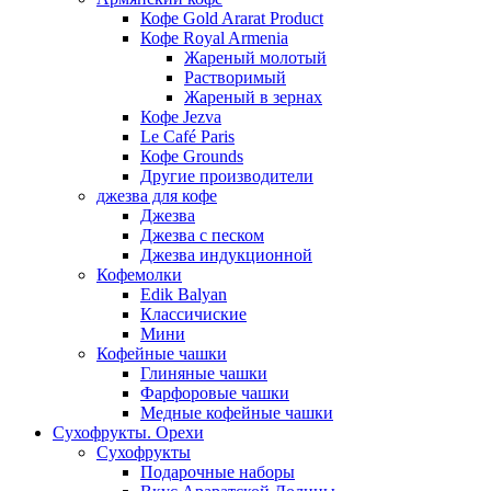
Кофе Gold Ararat Product
Кофе Royal Armenia
Жареный молотый
Растворимый
Жареный в зернах
Кофе Jezva
Le Café Paris
Кофе Grounds
Другие производители
джезва для кофе
Джезва
Джезва с песком
Джезва индукционной
Кофемолки
Edik Balyan
Классичиские
Мини
Кофейные чашки
Глиняные чашки
Фарфоровые чашки
Медные кофейные чашки
Сухофрукты. Орехи
Сухофрукты
Подарочные наборы