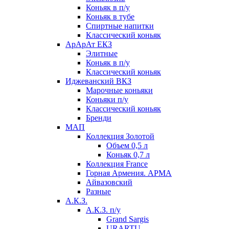
Коньяк в п/у
Коньяк в тубе
Спиртные напитки
Классический коньяк
АрАрАт ЕКЗ
Элитные
Коньяк в п/у
Классический коньяк
Иджеванский ВКЗ
Марочные коньяки
Коньяки п/у
Классический коньяк
Бренди
МАП
Коллекция Золотой
Объем 0,5 л
Коньяк 0,7 л
Коллекция France
Горная Армения. АРМА
Айвазовский
Разные
А.К.З.
А.К.З. п/у
Grand Sargis
URARTU