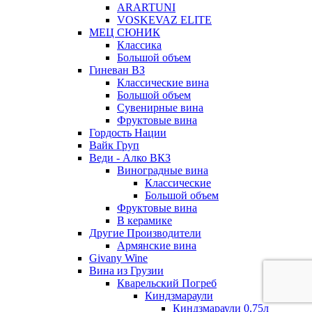
ARARTUNI
VOSKEVAZ ELITE
МЕЦ СЮНИК
Классика
Большой объем
Гиневан ВЗ
Классические вина
Большой объем
Сувенирные вина
Фруктовые вина
Гордость Нации
Вайк Груп
Веди - Алко ВКЗ
Виноградные вина
Классические
Большой объем
Фруктовые вина
В керамике
Другие Производители
Армянские вина
Givany Wine
Вина из Грузии
Кварельский Погреб
Киндзмараули
Киндзмараули 0,75л