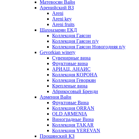
Матевосян Вайн
Аренийский ВЗ
Areni
Areni key
Areni fruits
Шахназарян ЕКД
Коллекция Гаясон
Коллекция Гаясон п/у
Коллекция Гаясон Новогодняя п/у
Gevorkian winery
Сувенирные вина
Фруктовые вина
АРИАЦ. АНАИС
Коллекция КОРОНА
Коллекция Геворкян
Крепленые вина
Абрикосовый Бренди
Армения Вайн
Фруктовые Вина
Коллекция ORRAN
OLD ARMENIA
Виноградные Вина
Коллекция TAKAR
Коллекция YEREVAN
Прошянский КЗ