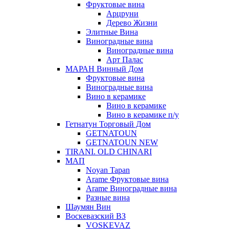
Фруктовые вина
Арцруни
Дерево Жизни
Элитные Вина
Виноградные вина
Виноградные вина
Арт Палас
МАРАН Винный Дом
Фруктовые вина
Виноградные вина
Вино в керамике
Вино в керамике
Вино в керамике п/у
Гетнатун Торговый Дом
GETNATOUN
GETNATOUN NEW
TIRANI. OLD CHINARI
МАП
Noyan Tapan
Arame Фруктовые вина
Arame Виноградные вина
Разные вина
Шаумян Вин
Воскевазский ВЗ
VOSKEVAZ