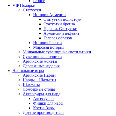
Разное
VIP Подарки
Статуэтки
История Армении
Статуэтки полистоун
Статуэтки бронза
Церкви. Статуэтки
Армянский алфавит
Галерея образов
История России
Мировая история
Уникальные сувенирные светильники
Сувенирные ночники
Армянские монеты
Деревянные изделия
Настольные игры
Армянские Нарды
Нарды + Шахматы
Шахматы
Ломберные столы
Аксессуары для нард
Аксессуары
Фишки для нард
Кости. Зары
Другие производители