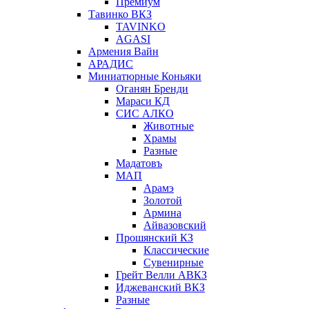
Премиум
Тавинко ВКЗ
TAVINKO
AGASI
Армения Вайн
АРАДИС
Миниатюрные Коньяки
Оганян Бренди
Мараси КД
СИС АЛКО
Животные
Храмы
Разные
Мадатовъ
МАП
Арамэ
Золотой
Армина
Айвазовский
Прошянский КЗ
Классические
Сувенирные
Грейт Велли АВКЗ
Иджеванский ВКЗ
Разные