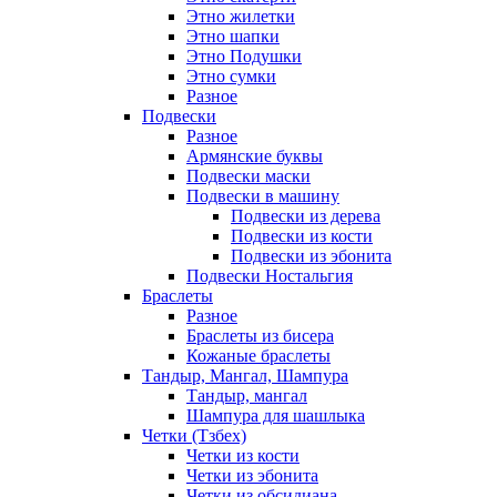
Этно жилетки
Этно шапки
Этно Подушки
Этно сумки
Разное
Подвески
Разное
Армянские буквы
Подвески маски
Подвески в машину
Подвески из дерева
Подвески из кости
Подвески из эбонита
Подвески Ностальгия
Браслеты
Разное
Браслеты из бисера
Кожаные браслеты
Тандыр, Мангал, Шампура
Тандыр, мангал
Шампура для шашлыка
Четки (Тзбех)
Четки из кости
Четки из эбонита
Четки из обсидиана