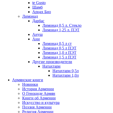
te Gusto
Шамб
Арцах Био
Лимонад
Дарбас
Лимонад 0,5 л. Стекло
Лимонад 1,25 л. ПЭТ
Ануш
Ани
Лимонад 0,5 л ст
Лимонад 0,5 л ПЭТ
Лимонад 1,0 л ПЭТ
Лимонад 1,5 л ПЭТ
Другие производители
Натахтари
Натахтари 0,5л
Натахтари 1,0л
Армянские книги
Новинки
История Армении
О Геноциде Армян
Книги об Армении
Иcкусство и культура
Поэзия Армении
Религия Армении