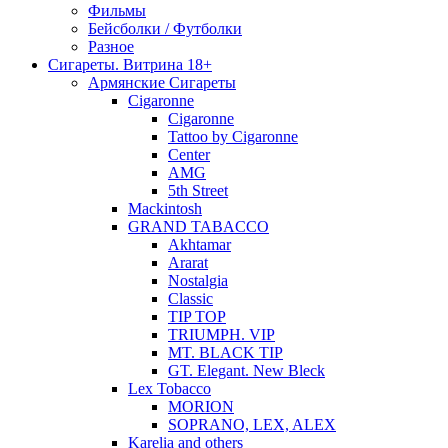
Фильмы
Бейсболки / Футболки
Разное
Сигареты. Витрина 18+
Армянские Сигареты
Cigaronne
Cigaronne
Tattoo by Cigaronne
Center
AMG
5th Street
Mackintosh
GRAND TABACCO
Akhtamar
Ararat
Nostalgia
Classic
TIP TOP
TRIUMPH. VIP
MT. BLACK TIP
GT. Elegant. New Bleck
Lex Tobacco
MORION
SOPRANO, LEX, ALEX
Karelia and others