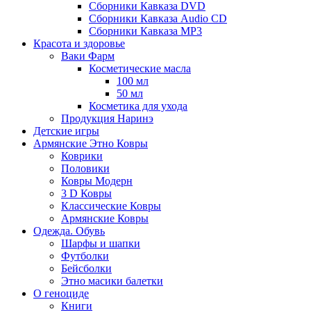
Сборники Кавказа DVD
Сборники Кавказа Audio CD
Сборники Кавказа MP3
Красота и здоровье
Ваки Фарм
Косметические масла
100 мл
50 мл
Косметика для ухода
Продукция Наринэ
Детские игры
Армянские Этно Ковры
Коврики
Половики
Ковры Модерн
3 D Ковры
Классические Ковры
Армянские Ковры
Одежда. Обувь
Шарфы и шапки
Футболки
Бейсболки
Этно масики балетки
О геноциде
Книги