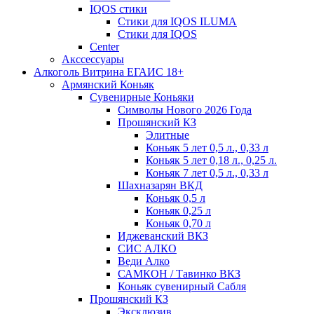
IQOS стики
Стики для IQOS ILUMA
Стики для IQOS
Сenter
Акссессуары
Алкоголь Витрина ЕГАИС 18+
Армянский Коньяк
Сувенирные Коньяки
Символы Нового 2026 Года
Прошянский КЗ
Элитные
Коньяк 5 лет 0,5 л., 0,33 л
Коньяк 5 лет 0,18 л., 0,25 л.
Коньяк 7 лет 0,5 л., 0,33 л
Шахназарян ВКД
Коньяк 0,5 л
Коньяк 0,25 л
Коньяк 0,70 л
Иджеванский ВКЗ
СИС АЛКО
Веди Алко
САМКОН / Тавинко ВКЗ
Коньяк сувенирный Сабля
Прошянский КЗ
Эксклюзив