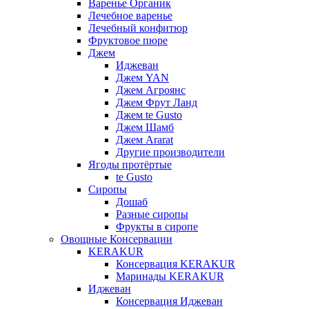
Варенье Органик
Лечебное варенье
Лечебный конфитюр
Фруктовое пюре
Джем
Иджеван
Джем YAN
Джем Агроянс
Джем Фрут Ланд
Джем te Gusto
Джем Шамб
Джем Ararat
Другие производители
Ягоды протёртые
te Gusto
Сиропы
Дошаб
Разные сиропы
Фрукты в сиропе
Овощные Консервации
KERAKUR
Консервация KERAKUR
Маринады KERAKUR
Иджеван
Консервация Иджеван