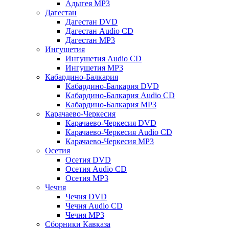
Адыгея MP3
Дагестан
Дагестан DVD
Дагестан Audio CD
Дагестан MP3
Ингушетия
Ингушетия Audio CD
Ингушетия MP3
Кабардино-Балкария
Кабардино-Балкария DVD
Кабардино-Балкария Audio CD
Кабардино-Балкария MP3
Карачаево-Черкесия
Карачаево-Черкесия DVD
Карачаево-Черкесия Audio CD
Карачаево-Черкесия MP3
Осетия
Осетия DVD
Осетия Audio CD
Осетия MP3
Чечня
Чечня DVD
Чечня Audio CD
Чечня MP3
Сборники Кавказа