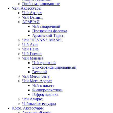
Грибы маринованные
Чай. Аксессуары
Чай Арарат
Чай Darman
АРМЧАЙ
Чай заварочный
Прозрачная фасовка
Армянский Тараз
Чай "IJEVAN". MASIS
Чай Агат
Чай Нане
Чай Гюмри
Чай Манана
Чай травяной
Био-сертифицированный
Весовой
Чай Meron berry
Чай Мега Арарат
Чай в пакете
Фильтр-пакетики
Гофроупаковка
Чай Амарас
Чайные аксессуары
Кофе. Аксессуары
Армянский кофе