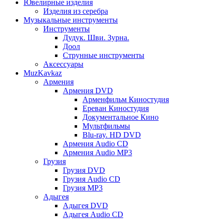
Ювелирные изделия
Изделия из серебра
Музыкальные инструменты
Инструменты
Дудук. Шви. Зурна.
Доол
Струнные инструменты
Аксессуары
MuzKavkaz
Армения
Армения DVD
Арменфильм Киностудия
Ереван Киностудия
Документальное Кино
Мультфильмы
Blu-ray. HD DVD
Армения Audio CD
Армения Audio MP3
Грузия
Грузия DVD
Грузия Audio CD
Грузия MP3
Адыгея
Адыгея DVD
Адыгея Audio CD