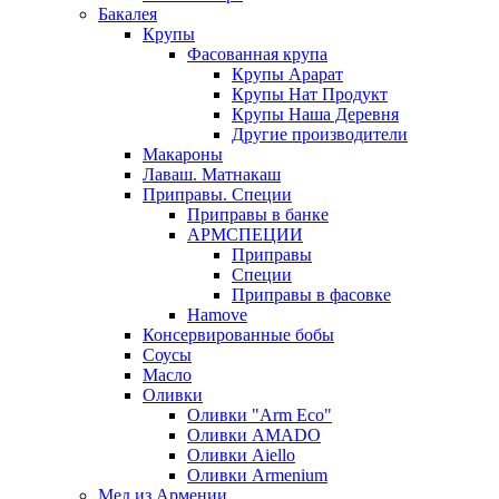
Бакалея
Крупы
Фасованная крупа
Крупы Арарат
Крупы Нат Продукт
Крупы Наша Деревня
Другие производители
Макароны
Лаваш. Матнакаш
Приправы. Специи
Приправы в банке
АРМСПЕЦИИ
Приправы
Специи
Приправы в фасовке
Hamove
Консервированные бобы
Соусы
Масло
Оливки
Оливки "Arm Eco"
Оливки AMADO
Оливки Aiello
Оливки Armenium
Мед из Армении