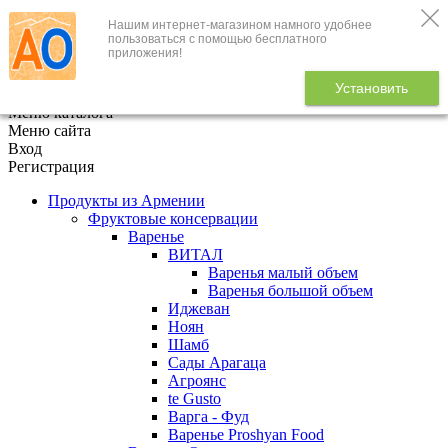
Нашим интернет-магазином намного удобнее
+7 (495) 646-888-1
пользоваться с помощью бесплатного
приложения!
В корзине
0
товаров
Установить
x
Меню каталога
Меню сайта
Вход
Регистрация
Продукты из Армении
Фруктовые консервации
Варенье
ВИТАЛ
Варенья малый объем
Варенья большой объем
Иджеван
Ноян
Шамб
Сады Арагаца
Агроянс
te Gusto
Варга - Фуд
Варенье Proshyan Food