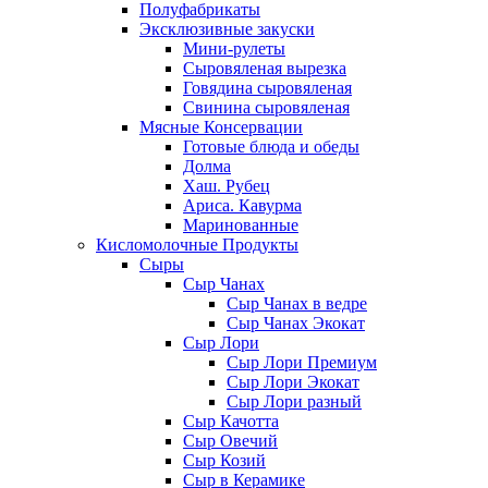
Полуфабрикаты
Эксклюзивные закуски
Мини-рулеты
Сыровяленая вырезка
Говядина сыровяленая
Свинина сыровяленая
Мясные Консервации
Готовые блюда и обеды
Долма
Хаш. Рубец
Ариса. Кавурма
Маринованные
Кисломолочные Продукты
Сыры
Сыр Чанах
Сыр Чанах в ведре
Сыр Чанах Экокат
Сыр Лори
Сыр Лори Премиум
Сыр Лори Экокат
Сыр Лори разный
Сыр Качотта
Сыр Овечий
Сыр Козий
Сыр в Керамике