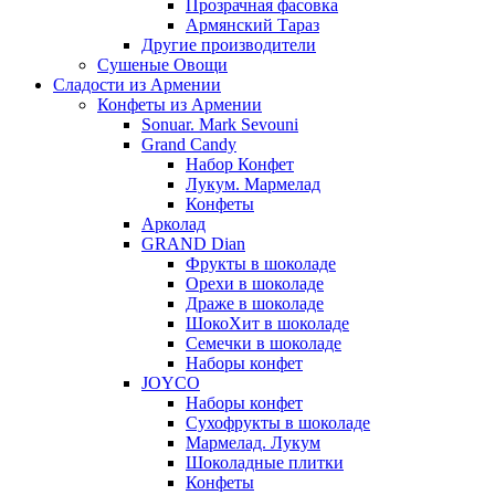
Прозрачная фасовка
Армянский Тараз
Другие производители
Сушеные Овощи
Сладости из Армении
Конфеты из Армении
Sonuar. Mark Sevouni
Grand Candy
Набор Конфет
Лукум. Мармелад
Конфеты
Арколад
GRAND Dian
Фрукты в шоколаде
Орехи в шоколаде
Драже в шоколаде
ШокоХит в шоколаде
Семечки в шоколаде
Наборы конфет
JOYCO
Наборы конфет
Сухофрукты в шоколаде
Мармелад. Лукум
Шоколадные плитки
Конфеты