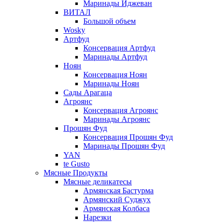
Маринады Иджеван
ВИТАЛ
Большой объем
Wosky
Артфуд
Консервация Артфуд
Маринады Артфуд
Ноян
Консервация Ноян
Маринады Ноян
Сады Арагаца
Агроянс
Консервация Агроянс
Маринады Агроянс
Прошян Фуд
Консервация Прошян Фуд
Маринады Прошян Фуд
YAN
te Gusto
Мясные Продукты
Мясные деликатесы
Армянская Бастурма
Армянский Суджух
Армянская Колбаса
Нарезки