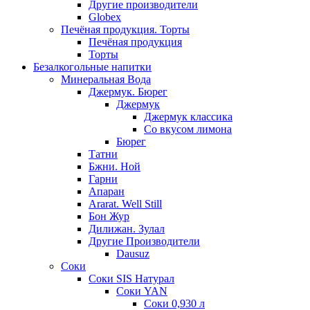
Другие производители
Globex
Печёная продукция. Торты
Печёная продукция
Торты
Безалкогольные напитки
Минеральная Вода
Джермук. Бюрег
Джермук
Джермук классика
Со вкусом лимона
Бюрег
Татни
Бжни. Ной
Гарни
Апаран
Ararat. Well Still
Бон Жур
Дилижан. Зулал
Другие Производители
Dausuz
Соки
Соки SIS Натурал
Соки YAN
Соки 0,930 л