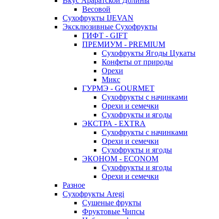
Вкус Араратской Долины
Весовой
Сухофрукты IJEVAN
Эксклюзивные Сухофрукты
ГИФТ - GIFT
ПРЕМИУМ - PREMIUM
Сухофрукты Ягоды Цукаты
Конфеты от природы
Орехи
Микс
ГУРМЭ - GOURMET
Сухофрукты с начинками
Орехи и семечки
Сухофрукты и ягоды
ЭКСТРА - EXTRA
Сухофрукты с начинками
Орехи и семечки
Сухофрукты и ягоды
ЭКОНОМ - ECONOM
Сухофрукты и ягоды
Орехи и семечки
Разное
Сухофрукты Aregi
Сушеные фрукты
Фруктовые Чипсы