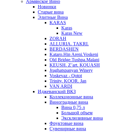
Армянское Вино
Новинки
Старые вина
Элитные Вина
KARAS
Karas
Karas New
ZORAH
ALLURIA. TAKRI.
BERDASHEN
Kataro.Hin Areni.Voskeni
Old Bridge.Tushpa.Malani
KEUSH. Z’art. KOUASH
Jraghatspanyan Winery
Voskevaz - Qotot
Trinity. KOOR. Jan
VAN ARDI
Иджеванский ВКЗ
Коллекционные вина
Виноградные вина
Вина 0,75 л
Большой объем
Эксклюзивные вина
Фруктовые вина
Cувенирные вина