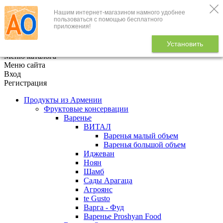
Нашим интернет-магазином намного удобнее
+7 (495) 646-888-1
пользоваться с помощью бесплатного
приложения!
В корзине
0
товаров
Установить
x
Меню каталога
Меню сайта
Вход
Регистрация
Продукты из Армении
Фруктовые консервации
Варенье
ВИТАЛ
Варенья малый объем
Варенья большой объем
Иджеван
Ноян
Шамб
Сады Арагаца
Агроянс
te Gusto
Варга - Фуд
Варенье Proshyan Food