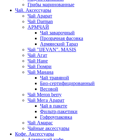
Грибы маринованные
Чай. Аксессуары
Чай Арарат
Чай Darman
АРМЧАЙ
Чай заварочный
Прозрачная фасовка
Армянский Тараз
Чай "IJEVAN". MASIS
Чай Агат
Чай Нане
Чай Гюмри
Чай Манана
Чай травяной
Био-сертифицированный
Весовой
Чай Meron berry
Чай Мега Арарат
Чай в пакете
Фильтр-пакетики
Гофроупаковка
Чай Амарас
Чайные аксессуары
Кофе. Аксессуары
Армянский кофе