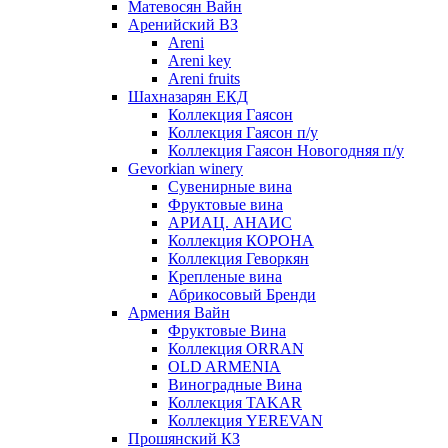
Матевосян Вайн
Аренийский ВЗ
Areni
Areni key
Areni fruits
Шахназарян ЕКД
Коллекция Гаясон
Коллекция Гаясон п/у
Коллекция Гаясон Новогодняя п/у
Gevorkian winery
Сувенирные вина
Фруктовые вина
АРИАЦ. АНАИС
Коллекция КОРОНА
Коллекция Геворкян
Крепленые вина
Абрикосовый Бренди
Армения Вайн
Фруктовые Вина
Коллекция ORRAN
OLD ARMENIA
Виноградные Вина
Коллекция TAKAR
Коллекция YEREVAN
Прошянский КЗ