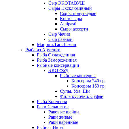
Сыр ЭКОТАВУШ
Сыры Эксклюзивный
Сыры полутведые
Крем сыры
Antipasti
Сыры ассорти
Сыр Чечил
Сыр разный
Мацони.Тан. Режан
Рыба из Армении
Рыба Охлажденная
Рыба Замороженная
Рыбные консервации
ЭКО ФУД
Рыбные консервы
Консервы 240 гр.
Консервы 160 гр.
Супы. Уха. Щи
Филе-кусочки. Суфле
Рыба Копченая
Раки Севанские
Раковые шейки
Раки живые
Раки варенные
Рыбная Икра