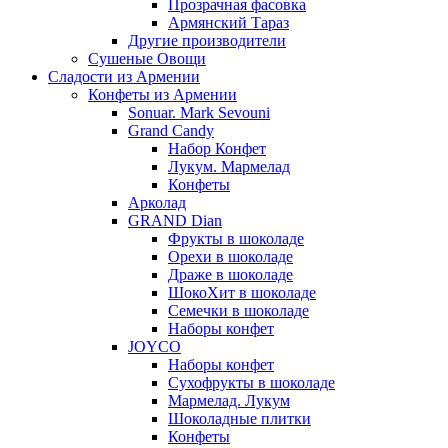
Прозрачная фасовка
Армянский Тараз
Другие производители
Сушеные Овощи
Сладости из Армении
Конфеты из Армении
Sonuar. Mark Sevouni
Grand Candy
Набор Конфет
Лукум. Мармелад
Конфеты
Арколад
GRAND Dian
Фрукты в шоколаде
Орехи в шоколаде
Драже в шоколаде
ШокоХит в шоколаде
Семечки в шоколаде
Наборы конфет
JOYCO
Наборы конфет
Сухофрукты в шоколаде
Мармелад. Лукум
Шоколадные плитки
Конфеты