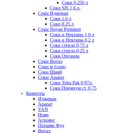
Соки 0,250 л
Соки SIS 1,6 л.
Соки Иджеван
Соки 1.0 л
Соки 0.25 л
Соки Noyan Premium
Соки и Нектары 1,0 л
Соки и Нектары 0,2 л
Соки стекло 0,75 л
Соки стекло 0,25 л
Соки Органик
Соки Витал
Соки te Gusto
Соки Шамб
Соки Арарат
Соки Tetra Pak 0,97л.
Соки Премиум ст. 0,75
Компоты
Иджеван
Арарат
YAN
Ноян
Агроянс
Прошян Фуд
Витал