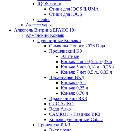
IQOS стики
Стики для IQOS ILUMA
Стики для IQOS
Сenter
Акссессуары
Алкоголь Витрина ЕГАИС 18+
Армянский Коньяк
Сувенирные Коньяки
Символы Нового 2026 Года
Прошянский КЗ
Элитные
Коньяк 5 лет 0,5 л., 0,33 л
Коньяк 5 лет 0,18 л., 0,25 л.
Коньяк 7 лет 0,5 л., 0,33 л
Шахназарян ВКД
Коньяк 0,5 л
Коньяк 0,25 л
Коньяк 0,70 л
Иджеванский ВКЗ
СИС АЛКО
Веди Алко
САМКОН / Тавинко ВКЗ
Коньяк сувенирный Сабля
Прошянский КЗ
Эксклюзив