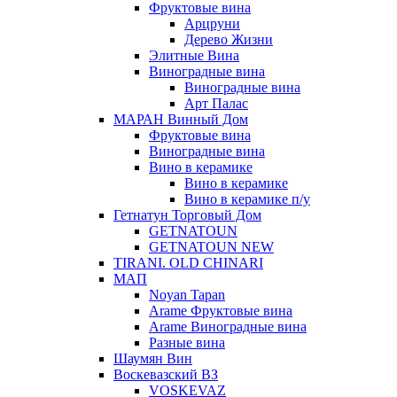
Фруктовые вина
Арцруни
Дерево Жизни
Элитные Вина
Виноградные вина
Виноградные вина
Арт Палас
МАРАН Винный Дом
Фруктовые вина
Виноградные вина
Вино в керамике
Вино в керамике
Вино в керамике п/у
Гетнатун Торговый Дом
GETNATOUN
GETNATOUN NEW
TIRANI. OLD CHINARI
МАП
Noyan Tapan
Arame Фруктовые вина
Arame Виноградные вина
Разные вина
Шаумян Вин
Воскевазский ВЗ
VOSKEVAZ