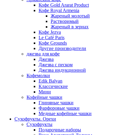
Кофе Gold Ararat Product
Кофе Royal Armenia
Жареный молотый
Растворимый
Жареный в зернах
Кофе Jezva
Le Café Paris
Кофе Grounds
Другие производители
джезва для кофе
Джезва
Джезва с песком
Джезва индукционной
Кофемолки
Edik Balyan
Классичиские
Мини
Кофейные чашки
Глиняные чашки
Фарфоровые чашки
Медные кофейные чашки
Сухофрукты. Орехи
Сухофрукты
Подарочные наборы