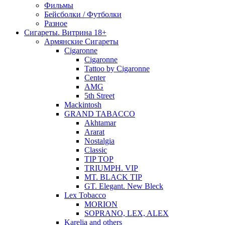
Фильмы
Бейсболки / Футболки
Разное
Сигареты. Витрина 18+
Армянские Сигареты
Cigaronne
Cigaronne
Tattoo by Cigaronne
Center
AMG
5th Street
Mackintosh
GRAND TABACCO
Akhtamar
Ararat
Nostalgia
Classic
TIP TOP
TRIUMPH. VIP
MT. BLACK TIP
GT. Elegant. New Bleck
Lex Tobacco
MORION
SOPRANO, LEX, ALEX
Karelia and others