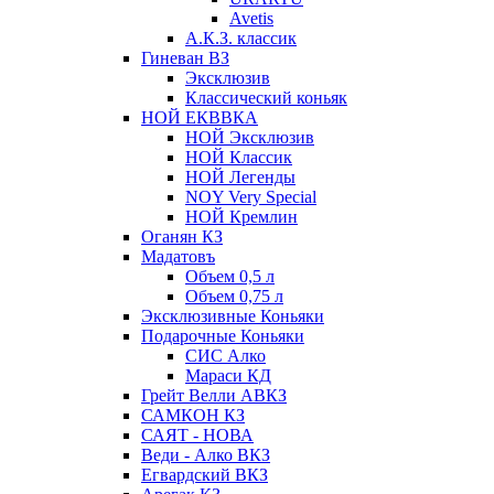
Avetis
А.К.З. классик
Гиневан ВЗ
Эксклюзив
Классический коньяк
НОЙ ЕКВВКА
НОЙ Эксклюзив
НОЙ Классик
НОЙ Легенды
NOY Very Speсial
НОЙ Кремлин
Оганян КЗ
Мадатовъ
Объем 0,5 л
Объем 0,75 л
Эксклюзивные Коньяки
Подарочные Коньяки
СИС Алко
Мараси КД
Грейт Велли АВКЗ
САМКОН КЗ
САЯТ - НОВА
Веди - Алко ВКЗ
Егвардский ВКЗ