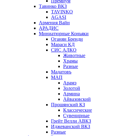
Премиум
Тавинко ВКЗ
TAVINKO
AGASI
Армения Вайн
АРАДИС
Миниатюрные Коньяки
Оганян Бренди
Мараси КД
СИС АЛКО
Животные
Храмы
Разные
Мадатовъ
МАП
Арамэ
Золотой
Армина
Айвазовский
Прошянский КЗ
Классические
Сувенирные
Грейт Велли АВКЗ
Иджеванский ВКЗ
Разные