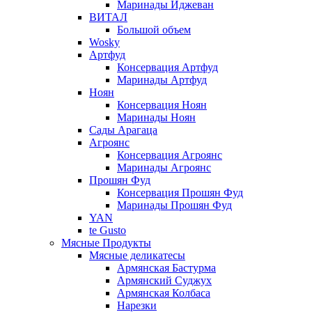
Маринады Иджеван
ВИТАЛ
Большой объем
Wosky
Артфуд
Консервация Артфуд
Маринады Артфуд
Ноян
Консервация Ноян
Маринады Ноян
Сады Арагаца
Агроянс
Консервация Агроянс
Маринады Агроянс
Прошян Фуд
Консервация Прошян Фуд
Маринады Прошян Фуд
YAN
te Gusto
Мясные Продукты
Мясные деликатесы
Армянская Бастурма
Армянский Суджух
Армянская Колбаса
Нарезки