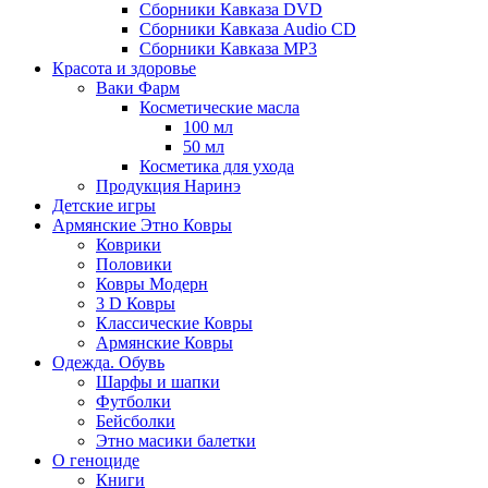
Сборники Кавказа DVD
Сборники Кавказа Audio CD
Сборники Кавказа MP3
Красота и здоровье
Ваки Фарм
Косметические масла
100 мл
50 мл
Косметика для ухода
Продукция Наринэ
Детские игры
Армянские Этно Ковры
Коврики
Половики
Ковры Модерн
3 D Ковры
Классические Ковры
Армянские Ковры
Одежда. Обувь
Шарфы и шапки
Футболки
Бейсболки
Этно масики балетки
О геноциде
Книги