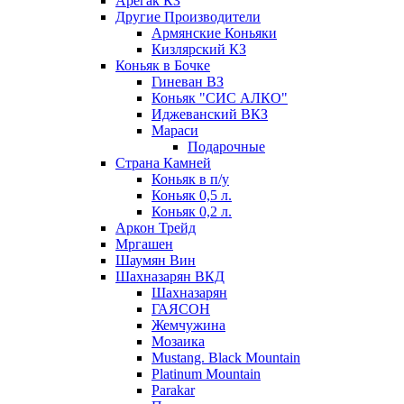
Арегак КЗ
Другие Производители
Армянские Коньяки
Кизлярский КЗ
Коньяк в Бочке
Гиневан ВЗ
Коньяк "СИС АЛКО"
Иджеванский ВКЗ
Мараси
Подарочные
Страна Камней
Коньяк в п/у
Коньяк 0,5 л.
Коньяк 0,2 л.
Аркон Трейд
Мргашен
Шаумян Вин
Шахназарян ВКД
Шахназарян
ГАЯСОН
Жемчужина
Мозаика
Mustang. Black Mountain
Platinum Mountain
Parakar