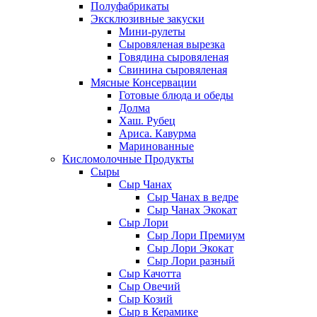
Полуфабрикаты
Эксклюзивные закуски
Мини-рулеты
Сыровяленая вырезка
Говядина сыровяленая
Свинина сыровяленая
Мясные Консервации
Готовые блюда и обеды
Долма
Хаш. Рубец
Ариса. Кавурма
Маринованные
Кисломолочные Продукты
Сыры
Сыр Чанах
Сыр Чанах в ведре
Сыр Чанах Экокат
Сыр Лори
Сыр Лори Премиум
Сыр Лори Экокат
Сыр Лори разный
Сыр Качотта
Сыр Овечий
Сыр Козий
Сыр в Керамике