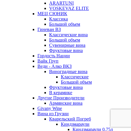
ARARTUNI
VOSKEVAZ ELITE
МЕЦ СЮНИК
Классика
Большой объем
Гиневан ВЗ
Классические вина
Большой объем
Сувенирные вина
Фруктовые вина
Гордость Нации
Вайк Груп
Веди - Алко ВКЗ
Виноградные вина
Классические
Большой объем
Фруктовые вина
В керамике
Другие Производители
Армянские вина
Givany Wine
Вина из Грузии
Кварельский Погреб
Киндзмараули
Киндзмараули 0,75л