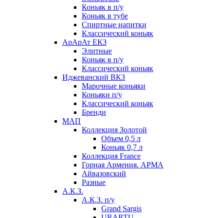
Коньяк в п/у
Коньяк в тубе
Спиртные напитки
Классический коньяк
АрАрАт ЕКЗ
Элитные
Коньяк в п/у
Классический коньяк
Иджеванский ВКЗ
Марочные коньяки
Коньяки п/у
Классический коньяк
Бренди
МАП
Коллекция Золотой
Объем 0,5 л
Коньяк 0,7 л
Коллекция France
Горная Армения. АРМА
Айвазовский
Разные
А.К.З.
А.К.З. п/у
Grand Sargis
URARTU