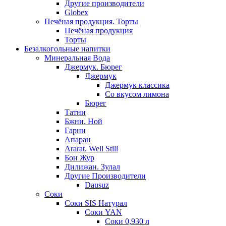
Другие производители
Globex
Печёная продукция. Торты
Печёная продукция
Торты
Безалкогольные напитки
Минеральная Вода
Джермук. Бюрег
Джермук
Джермук классика
Со вкусом лимона
Бюрег
Татни
Бжни. Ной
Гарни
Апаран
Ararat. Well Still
Бон Жур
Дилижан. Зулал
Другие Производители
Dausuz
Соки
Соки SIS Натурал
Соки YAN
Соки 0,930 л