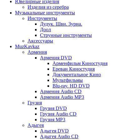
Ювелирные изделия
Изделия из серебра
Музыкальные инструменты
Инструменты
Дудук. Шви. Зурна.
Доол
Струнные инструменты
Аксессуары
MuzKavkaz
Армения
Армения DVD
Арменфильм Киностудия
Ереван Киностудия
Документальное Кино
Мультфильмы
Blu-ray. HD DVD
Армения Audio CD
Армения Audio MP3
Грузия
Грузия DVD
Грузия Audio CD
Грузия MP3
Адыгея
Адыгея DVD
Адыгея Audio CD