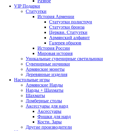
Разное
VIP Подарки
Статуэтки
История Армении
Статуэтки полистоун
Статуэтки бронза
Церкви. Статуэтки
Армянский алфавит
Галерея образов
История России
Мировая история
Уникальные сувенирные светильники
Сувенирные ночники
Армянские монеты
Деревянные изделия
Настольные игры
Армянские Нарды
Нарды + Шахматы
Шахматы
Ломберные столы
Аксессуары для нард
Аксессуары
Фишки для нард
Кости. Зары
Другие производители