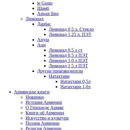
te Gusto
Шамб
Арцах Био
Лимонад
Дарбас
Лимонад 0,5 л. Стекло
Лимонад 1,25 л. ПЭТ
Ануш
Ани
Лимонад 0,5 л ст
Лимонад 0,5 л ПЭТ
Лимонад 1,0 л ПЭТ
Лимонад 1,5 л ПЭТ
Другие производители
Натахтари
Натахтари 0,5л
Натахтари 1,0л
Армянские книги
Новинки
История Армении
О Геноциде Армян
Книги об Армении
Иcкусство и культура
Поэзия Армении
Религия Армении