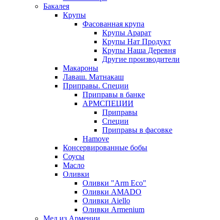
Бакалея
Крупы
Фасованная крупа
Крупы Арарат
Крупы Нат Продукт
Крупы Наша Деревня
Другие производители
Макароны
Лаваш. Матнакаш
Приправы. Специи
Приправы в банке
АРМСПЕЦИИ
Приправы
Специи
Приправы в фасовке
Hamove
Консервированные бобы
Соусы
Масло
Оливки
Оливки "Arm Eco"
Оливки AMADO
Оливки Aiello
Оливки Armenium
Мед из Армении