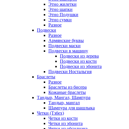
Этно жилетки
Этно шапки
Этно Подушки
Этно сумки
Разное
Подвески
Разное
Армянские буквы
Подвески маски
Подвески в машину
Подвески из дерева
Подвески из кости
Подвески из эбонита
Подвески Ностальгия
Браслеты
Разное
Браслеты из бисера
Кожаные браслеты
Тандыр, Мангал, Шампура
Тандыр, мангал
Шампура для шашлыка
Четки (Тзбех)
Четки из кости
Четки из эбонита
Четки из обсидиана