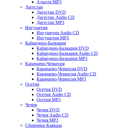
Адыгея MP3
Дагестан
Дагестан DVD
Дагестан Audio CD
Дагестан MP3
Ингушетия
Ингушетия Audio CD
Ингушетия MP3
Кабардино-Балкария
Кабардино-Балкария DVD
Кабардино-Балкария Audio CD
Кабардино-Балкария MP3
Карачаево-Черкесия
Карачаево-Черкесия DVD
Карачаево-Черкесия Audio CD
Карачаево-Черкесия MP3
Осетия
Осетия DVD
Осетия Audio CD
Осетия MP3
Чечня
Чечня DVD
Чечня Audio CD
Чечня MP3
Сборники Кавказа