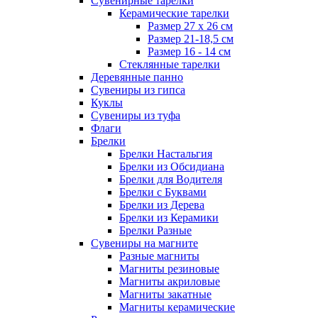
Сувенирные тарелки
Керамические тарелки
Размер 27 х 26 см
Размер 21-18,5 см
Размер 16 - 14 см
Стеклянные тарелки
Деревянные панно
Сувениры из гипса
Куклы
Сувениры из туфа
Флаги
Брелки
Брелки Настальгия
Брелки из Обсидиана
Брелки для Водителя
Брелки с Буквами
Брелки из Дерева
Брелки из Керамики
Брелки Разные
Сувениры на магните
Разные магниты
Магниты резиновые
Магниты акриловые
Магниты закатные
Магниты керамические