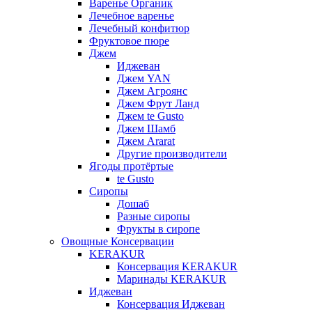
Варенье Органик
Лечебное варенье
Лечебный конфитюр
Фруктовое пюре
Джем
Иджеван
Джем YAN
Джем Агроянс
Джем Фрут Ланд
Джем te Gusto
Джем Шамб
Джем Ararat
Другие производители
Ягоды протёртые
te Gusto
Сиропы
Дошаб
Разные сиропы
Фрукты в сиропе
Овощные Консервации
KERAKUR
Консервация KERAKUR
Маринады KERAKUR
Иджеван
Консервация Иджеван