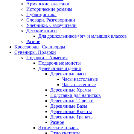
Армянские классики
Исторические романы
Публицистика
Словари. Разговорники
Учебники. Самоучители
Детские книги
Для дошкольников<br> и младших классов
Разное
Кроссворды. Сканворды
Сувениры. Подарки
Подарки – Армения
Подарочные монеты
Деревянные изделия
Деревянные часы
Часы настольные
Часы настенные
Деревянные Храмы
Подставки для напитков
Деревянные Тарелки
Деревянные Вазы
Деревянные Кресты
Деревянные Гранаты
Разное
Этнические товары
Этно скатерти