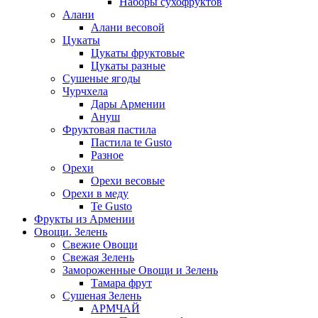
Наборы сухофруктов
Алани
Алани весовой
Цукаты
Цукаты фруктовые
Цукаты разные
Сушеные ягоды
Чурчхела
Дары Армении
Ануш
Фруктовая пастила
Пастила te Gusto
Разное
Орехи
Орехи весовые
Орехи в меду
Te Gusto
Фрукты из Армении
Овощи. Зелень
Свежие Овощи
Свежая Зелень
Замороженные Овощи и Зелень
Тамара фрут
Сушеная Зелень
АРМЧАЙ