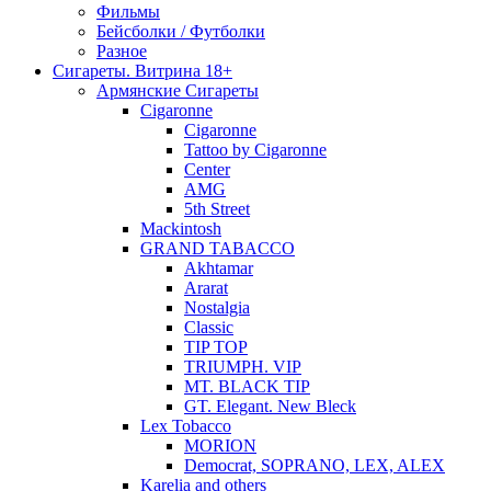
Фильмы
Бейсболки / Футболки
Разное
Сигареты. Витрина 18+
Армянские Сигареты
Cigaronne
Cigaronne
Tattoo by Cigaronne
Center
AMG
5th Street
Mackintosh
GRAND TABACCO
Akhtamar
Ararat
Nostalgia
Classic
TIP TOP
TRIUMPH. VIP
MT. BLACK TIP
GT. Elegant. New Bleck
Lex Tobacco
MORION
Democrat, SOPRANO, LEX, ALEX
Karelia and others