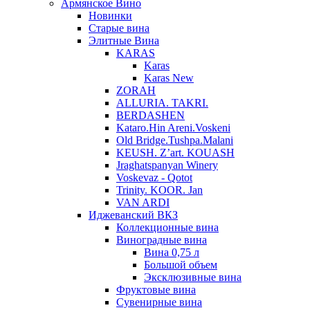
Армянское Вино
Новинки
Старые вина
Элитные Вина
KARAS
Karas
Karas New
ZORAH
ALLURIA. TAKRI.
BERDASHEN
Kataro.Hin Areni.Voskeni
Old Bridge.Tushpa.Malani
KEUSH. Z’art. KOUASH
Jraghatspanyan Winery
Voskevaz - Qotot
Trinity. KOOR. Jan
VAN ARDI
Иджеванский ВКЗ
Коллекционные вина
Виноградные вина
Вина 0,75 л
Большой объем
Эксклюзивные вина
Фруктовые вина
Cувенирные вина