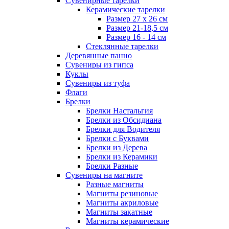
Сувенирные тарелки
Керамические тарелки
Размер 27 х 26 см
Размер 21-18,5 см
Размер 16 - 14 см
Стеклянные тарелки
Деревянные панно
Сувениры из гипса
Куклы
Сувениры из туфа
Флаги
Брелки
Брелки Настальгия
Брелки из Обсидиана
Брелки для Водителя
Брелки с Буквами
Брелки из Дерева
Брелки из Керамики
Брелки Разные
Сувениры на магните
Разные магниты
Магниты резиновые
Магниты акриловые
Магниты закатные
Магниты керамические