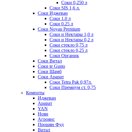
Соки 0,250 л
Соки SIS 1,6 л.
Соки Иджеван
Соки 1.0 л
Соки 0.25 л
Соки Noyan Premium
Соки и Нектары 1,0 л
Соки и Нектары 0,2 л
Соки стекло 0,75 л
Соки стекло 0,25 л
Соки Органик
Соки Витал
Соки te Gusto
Соки Шамб
Соки Арарат
Соки Tetra Pak 0,97л.
Соки Премиум ст. 0,75
Компоты
Иджеван
Арарат
YAN
Ноян
Агроянс
Прошян Фуд
Витал