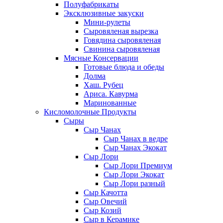
Полуфабрикаты
Эксклюзивные закуски
Мини-рулеты
Сыровяленая вырезка
Говядина сыровяленая
Свинина сыровяленая
Мясные Консервации
Готовые блюда и обеды
Долма
Хаш. Рубец
Ариса. Кавурма
Маринованные
Кисломолочные Продукты
Сыры
Сыр Чанах
Сыр Чанах в ведре
Сыр Чанах Экокат
Сыр Лори
Сыр Лори Премиум
Сыр Лори Экокат
Сыр Лори разный
Сыр Качотта
Сыр Овечий
Сыр Козий
Сыр в Керамике