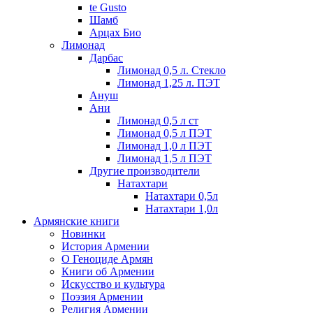
te Gusto
Шамб
Арцах Био
Лимонад
Дарбас
Лимонад 0,5 л. Стекло
Лимонад 1,25 л. ПЭТ
Ануш
Ани
Лимонад 0,5 л ст
Лимонад 0,5 л ПЭТ
Лимонад 1,0 л ПЭТ
Лимонад 1,5 л ПЭТ
Другие производители
Натахтари
Натахтари 0,5л
Натахтари 1,0л
Армянские книги
Новинки
История Армении
О Геноциде Армян
Книги об Армении
Иcкусство и культура
Поэзия Армении
Религия Армении