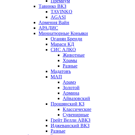
Премиум
Тавинко ВКЗ
TAVINKO
AGASI
Армения Вайн
АРАДИС
Миниатюрные Коньяки
Оганян Бренди
Мараси КД
СИС АЛКО
Животные
Храмы
Разные
Мадатовъ
МАП
Арамэ
Золотой
Армина
Айвазовский
Прошянский КЗ
Классические
Сувенирные
Грейт Велли АВКЗ
Иджеванский ВКЗ
Разные