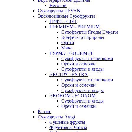
Вкус Араратской Долины
Весовой
Сухофрукты IJEVAN
Эксклюзивные Сухофрукты
ГИФТ - GIFT
ПРЕМИУМ - PREMIUM
Сухофрукты Ягоды Цукаты
Конфеты от природы
Орехи
Микс
ГУРМЭ - GOURMET
Сухофрукты с начинками
Орехи и семечки
Сухофрукты и ягоды
ЭКСТРА - EXTRA
Сухофрукты с начинками
Орехи и семечки
Сухофрукты и ягоды
ЭКОНОМ - ECONOM
Сухофрукты и ягоды
Орехи и семечки
Разное
Сухофрукты Aregi
Сушеные фрукты
Фруктовые Чипсы