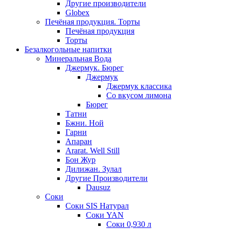
Другие производители
Globex
Печёная продукция. Торты
Печёная продукция
Торты
Безалкогольные напитки
Минеральная Вода
Джермук. Бюрег
Джермук
Джермук классика
Со вкусом лимона
Бюрег
Татни
Бжни. Ной
Гарни
Апаран
Ararat. Well Still
Бон Жур
Дилижан. Зулал
Другие Производители
Dausuz
Соки
Соки SIS Натурал
Соки YAN
Соки 0,930 л