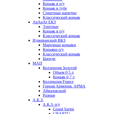
Коньяк в п/у
Коньяк в тубе
Спиртные напитки
Классический коньяк
АрАрАт ЕКЗ
Элитные
Коньяк в п/у
Классический коньяк
Иджеванский ВКЗ
Марочные коньяки
Коньяки п/у
Классический коньяк
Бренди
МАП
Коллекция Золотой
Объем 0,5 л
Коньяк 0,7 л
Коллекция France
Горная Армения. АРМА
Айвазовский
Разные
А.К.З.
А.К.З. п/у
Grand Sargis
URARTU