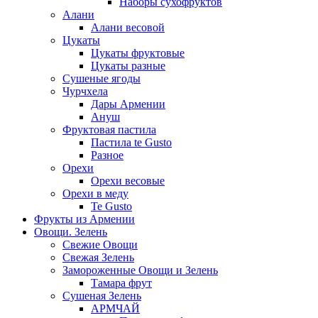
Наборы сухофруктов
Алани
Алани весовой
Цукаты
Цукаты фруктовые
Цукаты разные
Сушеные ягоды
Чурчхела
Дары Армении
Ануш
Фруктовая пастила
Пастила te Gusto
Разное
Орехи
Орехи весовые
Орехи в меду
Te Gusto
Фрукты из Армении
Овощи. Зелень
Свежие Овощи
Свежая Зелень
Замороженные Овощи и Зелень
Тамара фрут
Сушеная Зелень
АРМЧАЙ