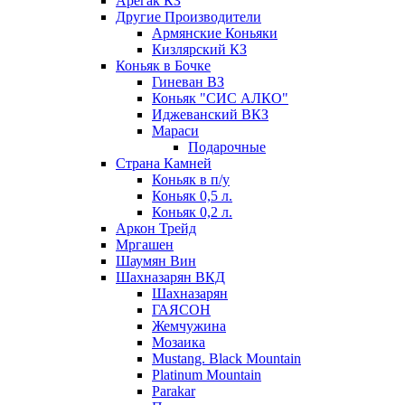
Арегак КЗ
Другие Производители
Армянские Коньяки
Кизлярский КЗ
Коньяк в Бочке
Гиневан ВЗ
Коньяк "СИС АЛКО"
Иджеванский ВКЗ
Мараси
Подарочные
Страна Камней
Коньяк в п/у
Коньяк 0,5 л.
Коньяк 0,2 л.
Аркон Трейд
Мргашен
Шаумян Вин
Шахназарян ВКД
Шахназарян
ГАЯСОН
Жемчужина
Мозаика
Mustang. Black Mountain
Platinum Mountain
Parakar