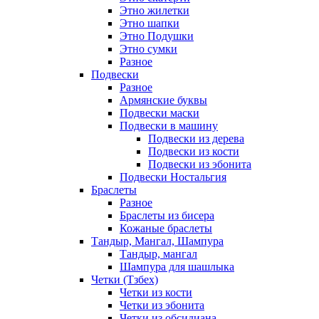
Этно жилетки
Этно шапки
Этно Подушки
Этно сумки
Разное
Подвески
Разное
Армянские буквы
Подвески маски
Подвески в машину
Подвески из дерева
Подвески из кости
Подвески из эбонита
Подвески Ностальгия
Браслеты
Разное
Браслеты из бисера
Кожаные браслеты
Тандыр, Мангал, Шампура
Тандыр, мангал
Шампура для шашлыка
Четки (Тзбех)
Четки из кости
Четки из эбонита
Четки из обсидиана