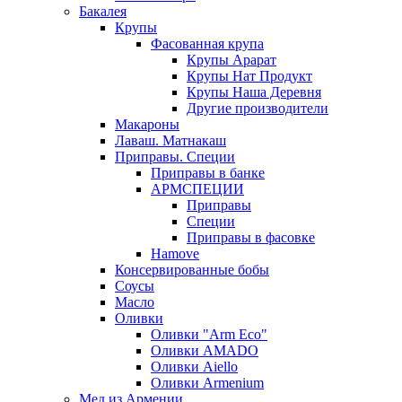
Бакалея
Крупы
Фасованная крупа
Крупы Арарат
Крупы Нат Продукт
Крупы Наша Деревня
Другие производители
Макароны
Лаваш. Матнакаш
Приправы. Специи
Приправы в банке
АРМСПЕЦИИ
Приправы
Специи
Приправы в фасовке
Hamove
Консервированные бобы
Соусы
Масло
Оливки
Оливки "Arm Eco"
Оливки AMADO
Оливки Aiello
Оливки Armenium
Мед из Армении