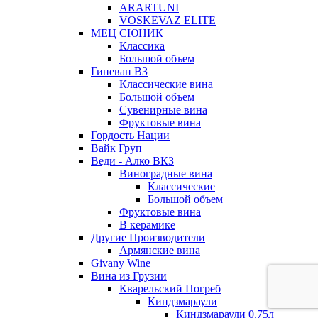
ARARTUNI
VOSKEVAZ ELITE
МЕЦ СЮНИК
Классика
Большой объем
Гиневан ВЗ
Классические вина
Большой объем
Сувенирные вина
Фруктовые вина
Гордость Нации
Вайк Груп
Веди - Алко ВКЗ
Виноградные вина
Классические
Большой объем
Фруктовые вина
В керамике
Другие Производители
Армянские вина
Givany Wine
Вина из Грузии
Кварельский Погреб
Киндзмараули
Киндзмараули 0,75л