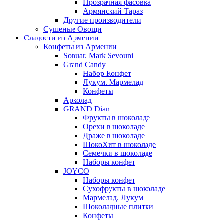
Прозрачная фасовка
Армянский Тараз
Другие производители
Сушеные Овощи
Сладости из Армении
Конфеты из Армении
Sonuar. Mark Sevouni
Grand Candy
Набор Конфет
Лукум. Мармелад
Конфеты
Арколад
GRAND Dian
Фрукты в шоколаде
Орехи в шоколаде
Драже в шоколаде
ШокоХит в шоколаде
Семечки в шоколаде
Наборы конфет
JOYCO
Наборы конфет
Сухофрукты в шоколаде
Мармелад. Лукум
Шоколадные плитки
Конфеты