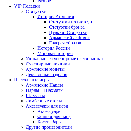
Разное
VIP Подарки
Статуэтки
История Армении
Статуэтки полистоун
Статуэтки бронза
Церкви. Статуэтки
Армянский алфавит
Галерея образов
История России
Мировая история
Уникальные сувенирные светильники
Сувенирные ночники
Армянские монеты
Деревянные изделия
Настольные игры
Армянские Нарды
Нарды + Шахматы
Шахматы
Ломберные столы
Аксессуары для нард
Аксессуары
Фишки для нард
Кости. Зары
Другие производители