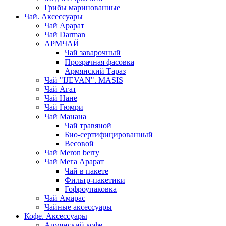
Грибы маринованные
Чай. Аксессуары
Чай Арарат
Чай Darman
АРМЧАЙ
Чай заварочный
Прозрачная фасовка
Армянский Тараз
Чай "IJEVAN". MASIS
Чай Агат
Чай Нане
Чай Гюмри
Чай Манана
Чай травяной
Био-сертифицированный
Весовой
Чай Meron berry
Чай Мега Арарат
Чай в пакете
Фильтр-пакетики
Гофроупаковка
Чай Амарас
Чайные аксессуары
Кофе. Аксессуары
Армянский кофе