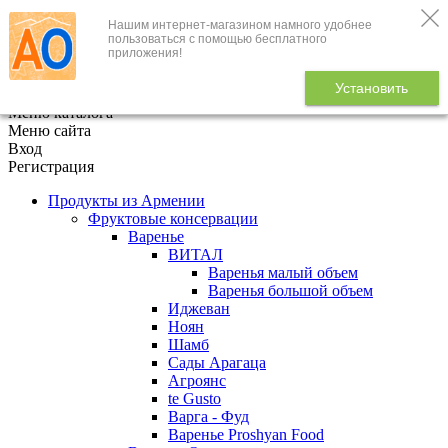
Нашим интернет-магазином намного удобнее
+7 (495) 646-888-1
пользоваться с помощью бесплатного
приложения!
В корзине
0
товаров
Установить
x
Меню каталога
Меню сайта
Вход
Регистрация
Продукты из Армении
Фруктовые консервации
Варенье
ВИТАЛ
Варенья малый объем
Варенья большой объем
Иджеван
Ноян
Шамб
Сады Арагаца
Агроянс
te Gusto
Варга - Фуд
Варенье Proshyan Food