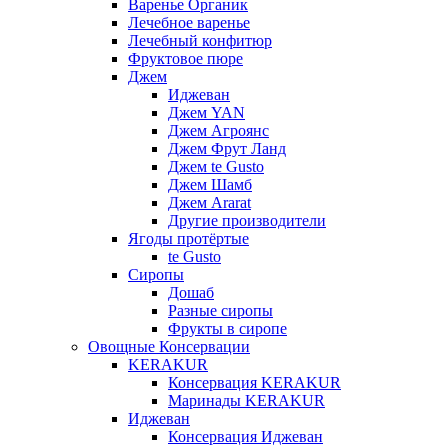
Варенье Органик
Лечебное варенье
Лечебный конфитюр
Фруктовое пюре
Джем
Иджеван
Джем YAN
Джем Агроянс
Джем Фрут Ланд
Джем te Gusto
Джем Шамб
Джем Ararat
Другие производители
Ягоды протёртые
te Gusto
Сиропы
Дошаб
Разные сиропы
Фрукты в сиропе
Овощные Консервации
KERAKUR
Консервация KERAKUR
Маринады KERAKUR
Иджеван
Консервация Иджеван