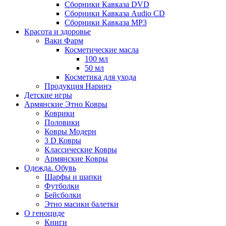
Сборники Кавказа DVD
Сборники Кавказа Audio CD
Сборники Кавказа MP3
Красота и здоровье
Ваки Фарм
Косметические масла
100 мл
50 мл
Косметика для ухода
Продукция Наринэ
Детские игры
Армянские Этно Ковры
Коврики
Половики
Ковры Модерн
3 D Ковры
Классические Ковры
Армянские Ковры
Одежда. Обувь
Шарфы и шапки
Футболки
Бейсболки
Этно масики балетки
О геноциде
Книги