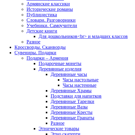
Армянские классики
Исторические романы
Публицистика
Словари. Разговорники
Учебники. Самоучители
Детские книги
Для дошкольников<br> и младших классов
Разное
Кроссворды. Сканворды
Сувениры. Подарки
Подарки – Армения
Подарочные монеты
Деревянные изделия
Деревянные часы
Часы настольные
Часы настенные
Деревянные Храмы
Подставки для напитков
Деревянные Тарелки
Деревянные Вазы
Деревянные Кресты
Деревянные Гранаты
Разное
Этнические товары
Этно скатерти