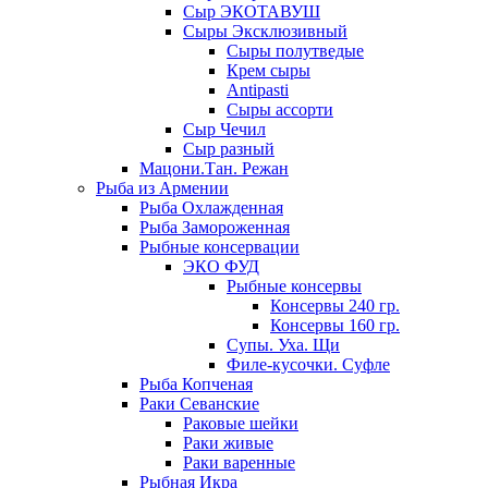
Сыр ЭКОТАВУШ
Сыры Эксклюзивный
Сыры полутведые
Крем сыры
Antipasti
Сыры ассорти
Сыр Чечил
Сыр разный
Мацони.Тан. Режан
Рыба из Армении
Рыба Охлажденная
Рыба Замороженная
Рыбные консервации
ЭКО ФУД
Рыбные консервы
Консервы 240 гр.
Консервы 160 гр.
Супы. Уха. Щи
Филе-кусочки. Суфле
Рыба Копченая
Раки Севанские
Раковые шейки
Раки живые
Раки варенные
Рыбная Икра