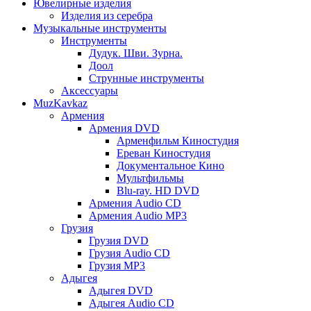
Ювелирные изделия
Изделия из серебра
Музыкальные инструменты
Инструменты
Дудук. Шви. Зурна.
Доол
Струнные инструменты
Аксессуары
MuzKavkaz
Армения
Армения DVD
Арменфильм Киностудия
Ереван Киностудия
Документальное Кино
Мультфильмы
Blu-ray. HD DVD
Армения Audio CD
Армения Audio MP3
Грузия
Грузия DVD
Грузия Audio CD
Грузия MP3
Адыгея
Адыгея DVD
Адыгея Audio CD