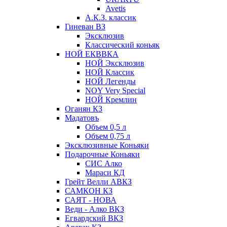
Avetis
А.К.З. классик
Гиневан ВЗ
Эксклюзив
Классический коньяк
НОЙ ЕКВВКА
НОЙ Эксклюзив
НОЙ Классик
НОЙ Легенды
NOY Very Speсial
НОЙ Кремлин
Оганян КЗ
Мадатовъ
Объем 0,5 л
Объем 0,75 л
Эксклюзивные Коньяки
Подарочные Коньяки
СИС Алко
Мараси КД
Грейт Велли АВКЗ
САМКОН КЗ
САЯТ - НОВА
Веди - Алко ВКЗ
Егвардский ВКЗ