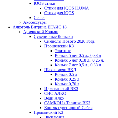
IQOS стики
Стики для IQOS ILUMA
Стики для IQOS
Сenter
Акссессуары
Алкоголь Витрина ЕГАИС 18+
Армянский Коньяк
Сувенирные Коньяки
Символы Нового 2026 Года
Прошянский КЗ
Элитные
Коньяк 5 лет 0,5 л., 0,33 л
Коньяк 5 лет 0,18 л., 0,25 л.
Коньяк 7 лет 0,5 л., 0,33 л
Шахназарян ВКД
Коньяк 0,5 л
Коньяк 0,25 л
Коньяк 0,70 л
Иджеванский ВКЗ
СИС АЛКО
Веди Алко
САМКОН / Тавинко ВКЗ
Коньяк сувенирный Сабля
Прошянский КЗ
Эксклюзив