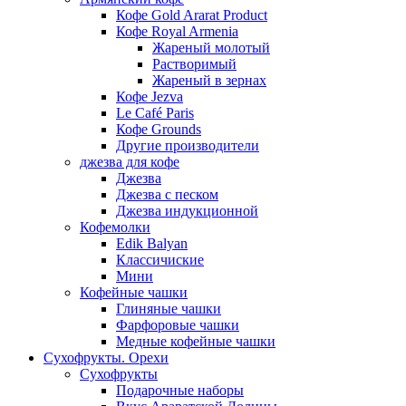
Кофе Gold Ararat Product
Кофе Royal Armenia
Жареный молотый
Растворимый
Жареный в зернах
Кофе Jezva
Le Café Paris
Кофе Grounds
Другие производители
джезва для кофе
Джезва
Джезва с песком
Джезва индукционной
Кофемолки
Edik Balyan
Классичиские
Мини
Кофейные чашки
Глиняные чашки
Фарфоровые чашки
Медные кофейные чашки
Сухофрукты. Орехи
Сухофрукты
Подарочные наборы