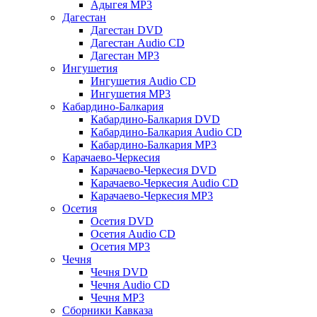
Адыгея MP3
Дагестан
Дагестан DVD
Дагестан Audio CD
Дагестан MP3
Ингушетия
Ингушетия Audio CD
Ингушетия MP3
Кабардино-Балкария
Кабардино-Балкария DVD
Кабардино-Балкария Audio CD
Кабардино-Балкария MP3
Карачаево-Черкесия
Карачаево-Черкесия DVD
Карачаево-Черкесия Audio CD
Карачаево-Черкесия MP3
Осетия
Осетия DVD
Осетия Audio CD
Осетия MP3
Чечня
Чечня DVD
Чечня Audio CD
Чечня MP3
Сборники Кавказа