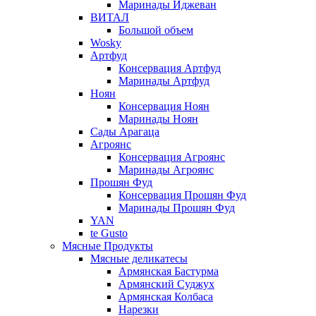
Маринады Иджеван
ВИТАЛ
Большой объем
Wosky
Артфуд
Консервация Артфуд
Маринады Артфуд
Ноян
Консервация Ноян
Маринады Ноян
Сады Арагаца
Агроянс
Консервация Агроянс
Маринады Агроянс
Прошян Фуд
Консервация Прошян Фуд
Маринады Прошян Фуд
YAN
te Gusto
Мясные Продукты
Мясные деликатесы
Армянская Бастурма
Армянский Суджух
Армянская Колбаса
Нарезки