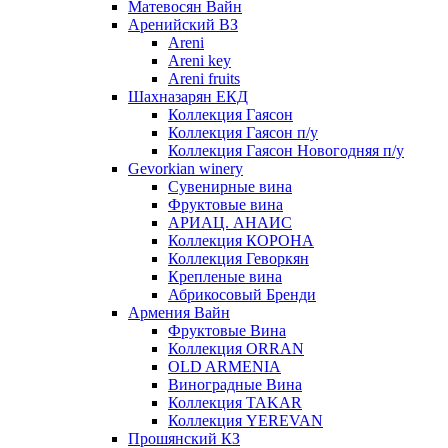
Матевосян Вайн
Аренийский ВЗ
Areni
Areni key
Areni fruits
Шахназарян ЕКД
Коллекция Гаясон
Коллекция Гаясон п/у
Коллекция Гаясон Новогодняя п/у
Gevorkian winery
Сувенирные вина
Фруктовые вина
АРИАЦ. АНАИС
Коллекция КОРОНА
Коллекция Геворкян
Крепленые вина
Абрикосовый Бренди
Армения Вайн
Фруктовые Вина
Коллекция ORRAN
OLD ARMENIA
Виноградные Вина
Коллекция TAKAR
Коллекция YEREVAN
Прошянский КЗ