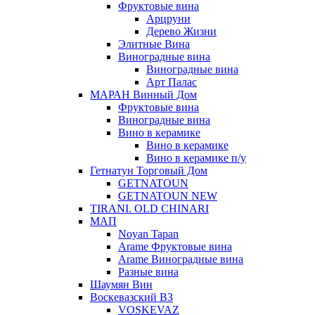
Фруктовые вина
Арцруни
Дерево Жизни
Элитные Вина
Виноградные вина
Виноградные вина
Арт Палас
МАРАН Винный Дом
Фруктовые вина
Виноградные вина
Вино в керамике
Вино в керамике
Вино в керамике п/у
Гетнатун Торговый Дом
GETNATOUN
GETNATOUN NEW
TIRANI. OLD CHINARI
МАП
Noyan Tapan
Arame Фруктовые вина
Arame Виноградные вина
Разные вина
Шаумян Вин
Воскевазский ВЗ
VOSKEVAZ