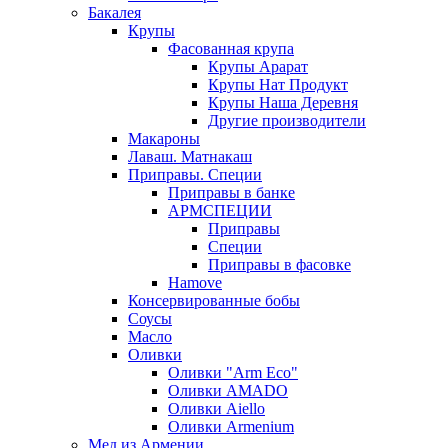
Бакалея
Крупы
Фасованная крупа
Крупы Арарат
Крупы Нат Продукт
Крупы Наша Деревня
Другие производители
Макароны
Лаваш. Матнакаш
Приправы. Специи
Приправы в банке
АРМСПЕЦИИ
Приправы
Специи
Приправы в фасовке
Hamove
Консервированные бобы
Соусы
Масло
Оливки
Оливки "Arm Eco"
Оливки AMADO
Оливки Aiello
Оливки Armenium
Мед из Армении