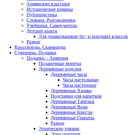
Армянские классики
Исторические романы
Публицистика
Словари. Разговорники
Учебники. Самоучители
Детские книги
Для дошкольников<br> и младших классов
Разное
Кроссворды. Сканворды
Сувениры. Подарки
Подарки – Армения
Подарочные монеты
Деревянные изделия
Деревянные часы
Часы настольные
Часы настенные
Деревянные Храмы
Подставки для напитков
Деревянные Тарелки
Деревянные Вазы
Деревянные Кресты
Деревянные Гранаты
Разное
Этнические товары
Этно скатерти