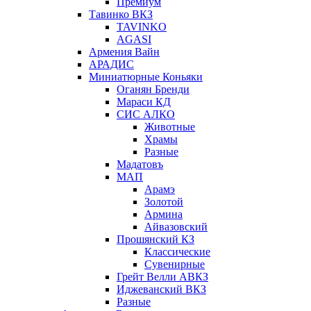
Премиум
Тавинко ВКЗ
TAVINKO
AGASI
Армения Вайн
АРАДИС
Миниатюрные Коньяки
Оганян Бренди
Мараси КД
СИС АЛКО
Животные
Храмы
Разные
Мадатовъ
МАП
Арамэ
Золотой
Армина
Айвазовский
Прошянский КЗ
Классические
Сувенирные
Грейт Велли АВКЗ
Иджеванский ВКЗ
Разные