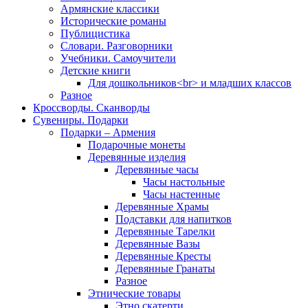
Армянские классики
Исторические романы
Публицистика
Словари. Разговорники
Учебники. Самоучители
Детские книги
Для дошкольников<br> и младших классов
Разное
Кроссворды. Сканворды
Сувениры. Подарки
Подарки – Армения
Подарочные монеты
Деревянные изделия
Деревянные часы
Часы настольные
Часы настенные
Деревянные Храмы
Подставки для напитков
Деревянные Тарелки
Деревянные Вазы
Деревянные Кресты
Деревянные Гранаты
Разное
Этнические товары
Этно скатерти