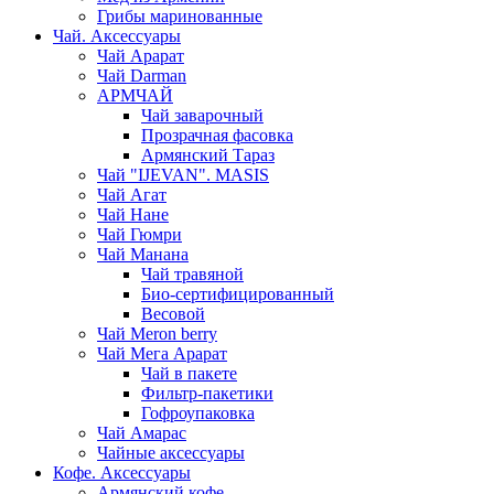
Грибы маринованные
Чай. Аксессуары
Чай Арарат
Чай Darman
АРМЧАЙ
Чай заварочный
Прозрачная фасовка
Армянский Тараз
Чай "IJEVAN". MASIS
Чай Агат
Чай Нане
Чай Гюмри
Чай Манана
Чай травяной
Био-сертифицированный
Весовой
Чай Meron berry
Чай Мега Арарат
Чай в пакете
Фильтр-пакетики
Гофроупаковка
Чай Амарас
Чайные аксессуары
Кофе. Аксессуары
Армянский кофе