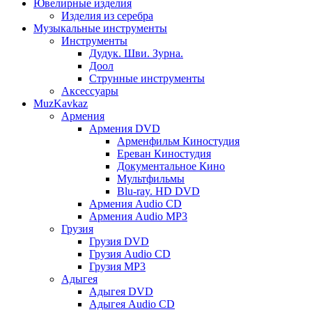
Ювелирные изделия
Изделия из серебра
Музыкальные инструменты
Инструменты
Дудук. Шви. Зурна.
Доол
Струнные инструменты
Аксессуары
MuzKavkaz
Армения
Армения DVD
Арменфильм Киностудия
Ереван Киностудия
Документальное Кино
Мультфильмы
Blu-ray. HD DVD
Армения Audio CD
Армения Audio MP3
Грузия
Грузия DVD
Грузия Audio CD
Грузия MP3
Адыгея
Адыгея DVD
Адыгея Audio CD