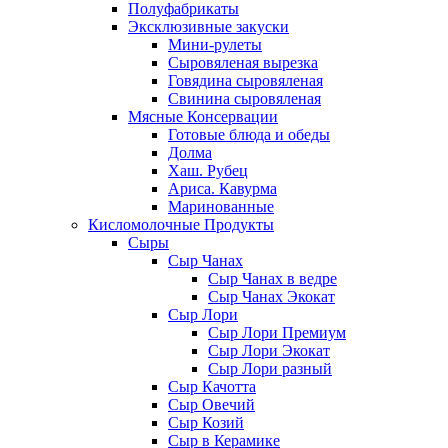
Полуфабрикаты
Эксклюзивные закуски
Мини-рулеты
Сыровяленая вырезка
Говядина сыровяленая
Свинина сыровяленая
Мясные Консервации
Готовые блюда и обеды
Долма
Хаш. Рубец
Ариса. Кавурма
Маринованные
Кисломолочные Продукты
Сыры
Сыр Чанах
Сыр Чанах в ведре
Сыр Чанах Экокат
Сыр Лори
Сыр Лори Премиум
Сыр Лори Экокат
Сыр Лори разный
Сыр Качотта
Сыр Овечий
Сыр Козий
Сыр в Керамике