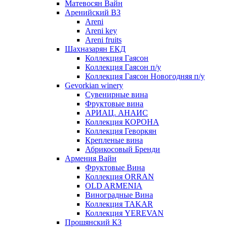
Матевосян Вайн
Аренийский ВЗ
Areni
Areni key
Areni fruits
Шахназарян ЕКД
Коллекция Гаясон
Коллекция Гаясон п/у
Коллекция Гаясон Новогодняя п/у
Gevorkian winery
Сувенирные вина
Фруктовые вина
АРИАЦ. АНАИС
Коллекция КОРОНА
Коллекция Геворкян
Крепленые вина
Абрикосовый Бренди
Армения Вайн
Фруктовые Вина
Коллекция ORRAN
OLD ARMENIA
Виноградные Вина
Коллекция TAKAR
Коллекция YEREVAN
Прошянский КЗ