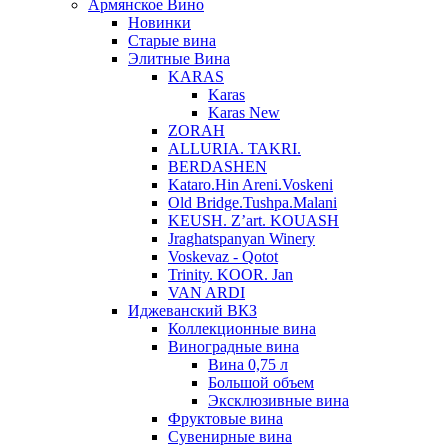
Армянское Вино
Новинки
Старые вина
Элитные Вина
KARAS
Karas
Karas New
ZORAH
ALLURIA. TAKRI.
BERDASHEN
Kataro.Hin Areni.Voskeni
Old Bridge.Tushpa.Malani
KEUSH. Z’art. KOUASH
Jraghatspanyan Winery
Voskevaz - Qotot
Trinity. KOOR. Jan
VAN ARDI
Иджеванский ВКЗ
Коллекционные вина
Виноградные вина
Вина 0,75 л
Большой объем
Эксклюзивные вина
Фруктовые вина
Cувенирные вина