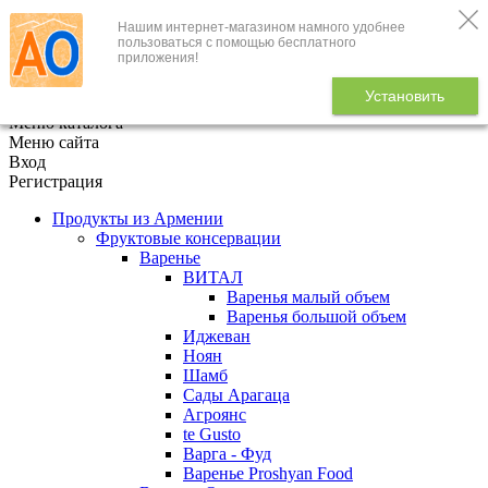
Нашим интернет-магазином намного удобнее
+7 (495) 646-888-1
пользоваться с помощью бесплатного
приложения!
В корзине
0
товаров
Установить
x
Меню каталога
Меню сайта
Вход
Регистрация
Продукты из Армении
Фруктовые консервации
Варенье
ВИТАЛ
Варенья малый объем
Варенья большой объем
Иджеван
Ноян
Шамб
Сады Арагаца
Агроянс
te Gusto
Варга - Фуд
Варенье Proshyan Food