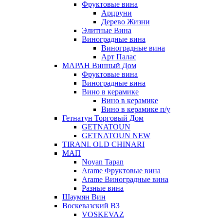
Фруктовые вина
Арцруни
Дерево Жизни
Элитные Вина
Виноградные вина
Виноградные вина
Арт Палас
МАРАН Винный Дом
Фруктовые вина
Виноградные вина
Вино в керамике
Вино в керамике
Вино в керамике п/у
Гетнатун Торговый Дом
GETNATOUN
GETNATOUN NEW
TIRANI. OLD CHINARI
МАП
Noyan Tapan
Arame Фруктовые вина
Arame Виноградные вина
Разные вина
Шаумян Вин
Воскевазский ВЗ
VOSKEVAZ