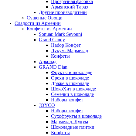
Прозрачная фасовка
Армянский Тараз
Другие производители
Сушеные Овощи
Сладости из Армении
Конфеты из Армении
Sonuar. Mark Sevouni
Grand Candy
Набор Конфет
Лукум. Мармелад
Конфеты
Арколад
GRAND Dian
Фрукты в шоколаде
Орехи в шоколаде
Драже в шоколаде
ШокоХит в шоколаде
Семечки в шоколаде
Наборы конфет
JOYCO
Наборы конфет
Сухофрукты в шоколаде
Мармелад. Лукум
Шоколадные плитки
Конфеты