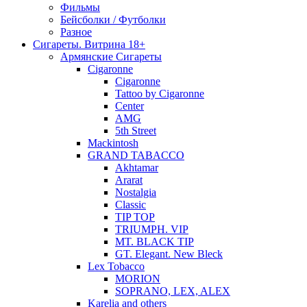
Фильмы
Бейсболки / Футболки
Разное
Сигареты. Витрина 18+
Армянские Сигареты
Cigaronne
Cigaronne
Tattoo by Cigaronne
Center
AMG
5th Street
Mackintosh
GRAND TABACCO
Akhtamar
Ararat
Nostalgia
Classic
TIP TOP
TRIUMPH. VIP
MT. BLACK TIP
GT. Elegant. New Bleck
Lex Tobacco
MORION
SOPRANO, LEX, ALEX
Karelia and others