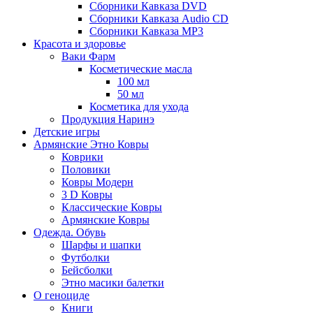
Сборники Кавказа DVD
Сборники Кавказа Audio CD
Сборники Кавказа MP3
Красота и здоровье
Ваки Фарм
Косметические масла
100 мл
50 мл
Косметика для ухода
Продукция Наринэ
Детские игры
Армянские Этно Ковры
Коврики
Половики
Ковры Модерн
3 D Ковры
Классические Ковры
Армянские Ковры
Одежда. Обувь
Шарфы и шапки
Футболки
Бейсболки
Этно масики балетки
О геноциде
Книги