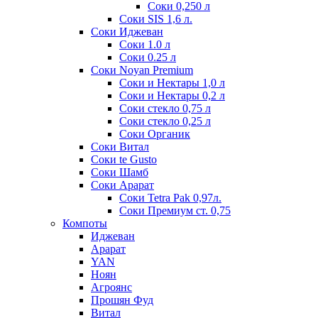
Соки 0,250 л
Соки SIS 1,6 л.
Соки Иджеван
Соки 1.0 л
Соки 0.25 л
Соки Noyan Premium
Соки и Нектары 1,0 л
Соки и Нектары 0,2 л
Соки стекло 0,75 л
Соки стекло 0,25 л
Соки Органик
Соки Витал
Соки te Gusto
Соки Шамб
Соки Арарат
Соки Tetra Pak 0,97л.
Соки Премиум ст. 0,75
Компоты
Иджеван
Арарат
YAN
Ноян
Агроянс
Прошян Фуд
Витал