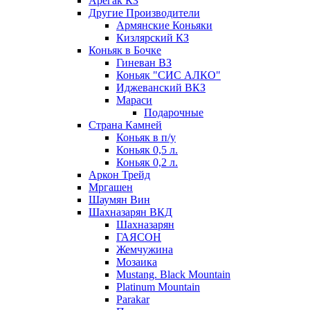
Арегак КЗ
Другие Производители
Армянские Коньяки
Кизлярский КЗ
Коньяк в Бочке
Гиневан ВЗ
Коньяк "СИС АЛКО"
Иджеванский ВКЗ
Мараси
Подарочные
Страна Камней
Коньяк в п/у
Коньяк 0,5 л.
Коньяк 0,2 л.
Аркон Трейд
Мргашен
Шаумян Вин
Шахназарян ВКД
Шахназарян
ГАЯСОН
Жемчужина
Мозаика
Mustang. Black Mountain
Platinum Mountain
Parakar