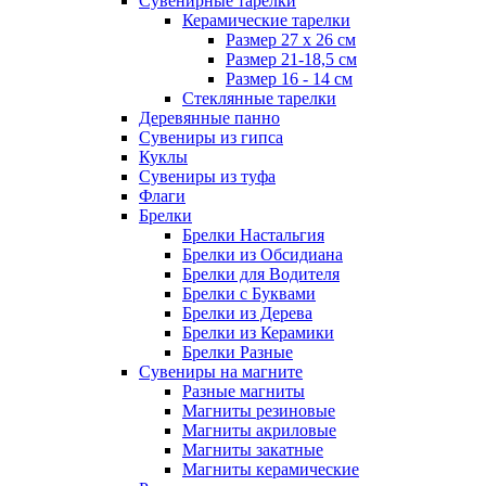
Сувенирные тарелки
Керамические тарелки
Размер 27 х 26 см
Размер 21-18,5 см
Размер 16 - 14 см
Стеклянные тарелки
Деревянные панно
Сувениры из гипса
Куклы
Сувениры из туфа
Флаги
Брелки
Брелки Настальгия
Брелки из Обсидиана
Брелки для Водителя
Брелки с Буквами
Брелки из Дерева
Брелки из Керамики
Брелки Разные
Сувениры на магните
Разные магниты
Магниты резиновые
Магниты акриловые
Магниты закатные
Магниты керамические