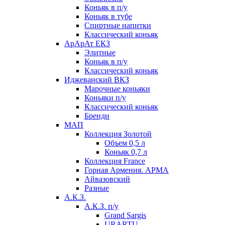
Коньяк в п/у
Коньяк в тубе
Спиртные напитки
Классический коньяк
АрАрАт ЕКЗ
Элитные
Коньяк в п/у
Классический коньяк
Иджеванский ВКЗ
Марочные коньяки
Коньяки п/у
Классический коньяк
Бренди
МАП
Коллекция Золотой
Объем 0,5 л
Коньяк 0,7 л
Коллекция France
Горная Армения. АРМА
Айвазовский
Разные
А.К.З.
А.К.З. п/у
Grand Sargis
URARTU