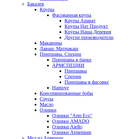
Бакалея
Крупы
Фасованная крупа
Крупы Арарат
Крупы Нат Продукт
Крупы Наша Деревня
Другие производители
Макароны
Лаваш. Матнакаш
Приправы. Специи
Приправы в банке
АРМСПЕЦИИ
Приправы
Специи
Приправы в фасовке
Hamove
Консервированные бобы
Соусы
Масло
Оливки
Оливки "Arm Eco"
Оливки AMADO
Оливки Aiello
Оливки Armenium
Мед из Армении