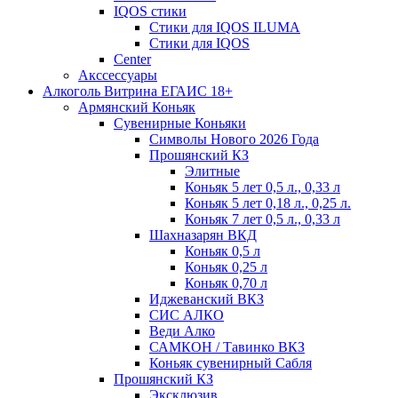
IQOS стики
Стики для IQOS ILUMA
Стики для IQOS
Сenter
Акссессуары
Алкоголь Витрина ЕГАИС 18+
Армянский Коньяк
Сувенирные Коньяки
Символы Нового 2026 Года
Прошянский КЗ
Элитные
Коньяк 5 лет 0,5 л., 0,33 л
Коньяк 5 лет 0,18 л., 0,25 л.
Коньяк 7 лет 0,5 л., 0,33 л
Шахназарян ВКД
Коньяк 0,5 л
Коньяк 0,25 л
Коньяк 0,70 л
Иджеванский ВКЗ
СИС АЛКО
Веди Алко
САМКОН / Тавинко ВКЗ
Коньяк сувенирный Сабля
Прошянский КЗ
Эксклюзив