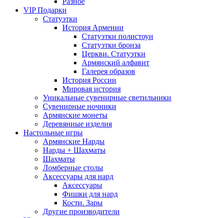
Разное
VIP Подарки
Статуэтки
История Армении
Статуэтки полистоун
Статуэтки бронза
Церкви. Статуэтки
Армянский алфавит
Галерея образов
История России
Мировая история
Уникальные сувенирные светильники
Сувенирные ночники
Армянские монеты
Деревянные изделия
Настольные игры
Армянские Нарды
Нарды + Шахматы
Шахматы
Ломберные столы
Аксессуары для нард
Аксессуары
Фишки для нард
Кости. Зары
Другие производители