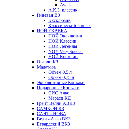
Avetis
А.К.З. классик
Гиневан ВЗ
Эксклюзив
Классический коньяк
НОЙ ЕКВВКА
НОЙ Эксклюзив
НОЙ Классик
НОЙ Легенды
NOY Very Speсial
НОЙ Кремлин
Оганян КЗ
Мадатовъ
Объем 0,5 л
Объем 0,75 л
Эксклюзивные Коньяки
Подарочные Коньяки
СИС Алко
Мараси КД
Грейт Велли АВКЗ
САМКОН КЗ
САЯТ - НОВА
Веди - Алко ВКЗ
Егвардский ВКЗ