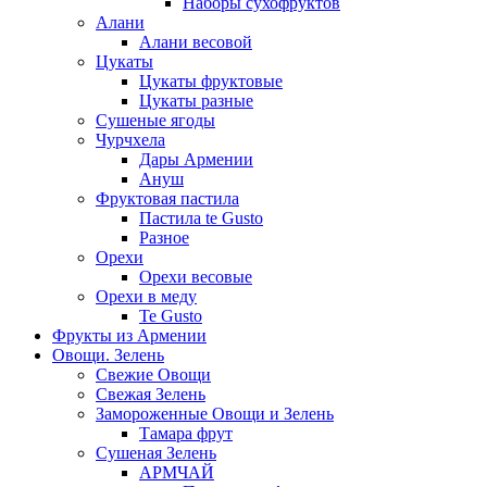
Наборы сухофруктов
Алани
Алани весовой
Цукаты
Цукаты фруктовые
Цукаты разные
Сушеные ягоды
Чурчхела
Дары Армении
Ануш
Фруктовая пастила
Пастила te Gusto
Разное
Орехи
Орехи весовые
Орехи в меду
Te Gusto
Фрукты из Армении
Овощи. Зелень
Свежие Овощи
Свежая Зелень
Замороженные Овощи и Зелень
Тамара фрут
Сушеная Зелень
АРМЧАЙ