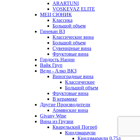
ARARTUNI
VOSKEVAZ ELITE
МЕЦ СЮНИК
Классика
Большой объем
Гиневан ВЗ
Классические вина
Большой объем
Сувенирные вина
Фруктовые вина
Гордость Нации
Вайк Груп
Веди - Алко ВКЗ
Виноградные вина
Классические
Большой объем
Фруктовые вина
В керамике
Другие Производители
Армянские вина
Givany Wine
Вина из Грузии
Кварельский Погреб
Киндзмараули
Киндзмараули 0,75л