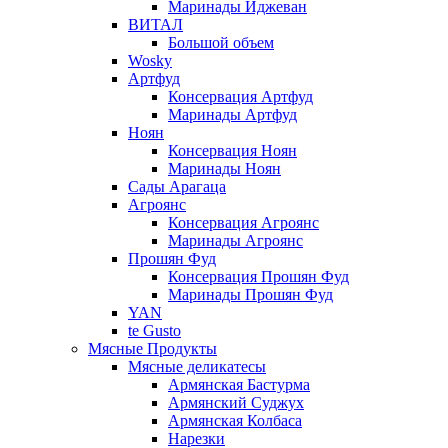
Маринады Иджеван
ВИТАЛ
Большой объем
Wosky
Артфуд
Консервация Артфуд
Маринады Артфуд
Ноян
Консервация Ноян
Маринады Ноян
Сады Арагаца
Агроянс
Консервация Агроянс
Маринады Агроянс
Прошян Фуд
Консервация Прошян Фуд
Маринады Прошян Фуд
YAN
te Gusto
Мясные Продукты
Мясные деликатесы
Армянская Бастурма
Армянский Суджух
Армянская Колбаса
Нарезки