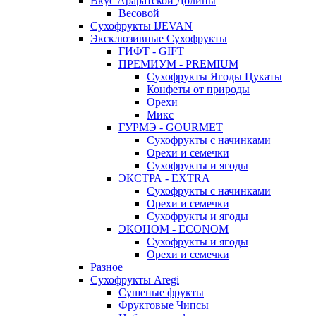
Вкус Араратской Долины
Весовой
Сухофрукты IJEVAN
Эксклюзивные Сухофрукты
ГИФТ - GIFT
ПРЕМИУМ - PREMIUM
Сухофрукты Ягоды Цукаты
Конфеты от природы
Орехи
Микс
ГУРМЭ - GOURMET
Сухофрукты с начинками
Орехи и семечки
Сухофрукты и ягоды
ЭКСТРА - EXTRA
Сухофрукты с начинками
Орехи и семечки
Сухофрукты и ягоды
ЭКОНОМ - ECONOM
Сухофрукты и ягоды
Орехи и семечки
Разное
Сухофрукты Aregi
Сушеные фрукты
Фруктовые Чипсы