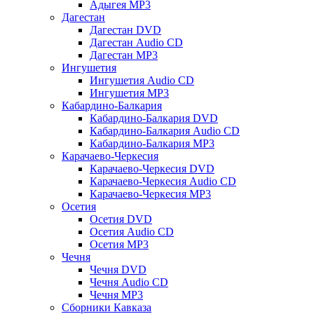
Адыгея MP3
Дагестан
Дагестан DVD
Дагестан Audio CD
Дагестан MP3
Ингушетия
Ингушетия Audio CD
Ингушетия MP3
Кабардино-Балкария
Кабардино-Балкария DVD
Кабардино-Балкария Audio CD
Кабардино-Балкария MP3
Карачаево-Черкесия
Карачаево-Черкесия DVD
Карачаево-Черкесия Audio CD
Карачаево-Черкесия MP3
Осетия
Осетия DVD
Осетия Audio CD
Осетия MP3
Чечня
Чечня DVD
Чечня Audio CD
Чечня MP3
Сборники Кавказа