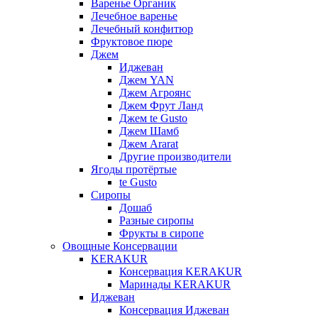
Варенье Органик
Лечебное варенье
Лечебный конфитюр
Фруктовое пюре
Джем
Иджеван
Джем YAN
Джем Агроянс
Джем Фрут Ланд
Джем te Gusto
Джем Шамб
Джем Ararat
Другие производители
Ягоды протёртые
te Gusto
Сиропы
Дошаб
Разные сиропы
Фрукты в сиропе
Овощные Консервации
KERAKUR
Консервация KERAKUR
Маринады KERAKUR
Иджеван
Консервация Иджеван