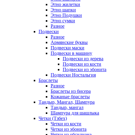
Этно жилетки
Этно шапки
Этно Подушки
Этно сумки
Разное
Подвески
Разное
Армянские буквы
Подвески маски
Подвески в машину
Подвески из дерева
Подвески из кости
Подвески из эбонита
Подвески Ностальгия
Браслеты
Разное
Браслеты из бисера
Кожаные браслеты
Тандыр, Мангал, Шампура
Тандыр, мангал
Шампура для шашлыка
Четки (Тзбех)
Четки из кости
Четки из эбонита
Четки из обсидиана