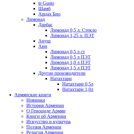
te Gusto
Шамб
Арцах Био
Лимонад
Дарбас
Лимонад 0,5 л. Стекло
Лимонад 1,25 л. ПЭТ
Ануш
Ани
Лимонад 0,5 л ст
Лимонад 0,5 л ПЭТ
Лимонад 1,0 л ПЭТ
Лимонад 1,5 л ПЭТ
Другие производители
Натахтари
Натахтари 0,5л
Натахтари 1,0л
Армянские книги
Новинки
История Армении
О Геноциде Армян
Книги об Армении
Иcкусство и культура
Поэзия Армении
Религия Армении