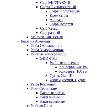
Сыр ЭКОТАВУШ
Сыры Эксклюзивный
Сыры полутведые
Крем сыры
Antipasti
Сыры ассорти
Сыр Чечил
Сыр разный
Мацони.Тан. Режан
Рыба из Армении
Рыба Охлажденная
Рыба Замороженная
Рыбные консервации
ЭКО ФУД
Рыбные консервы
Консервы 240 гр.
Консервы 160 гр.
Супы. Уха. Щи
Филе-кусочки. Суфле
Рыба Копченая
Раки Севанские
Раковые шейки
Раки живые
Раки варенные
Рыбная Икра