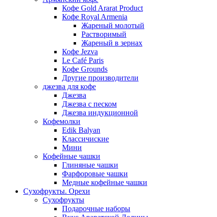
Кофе Gold Ararat Product
Кофе Royal Armenia
Жареный молотый
Растворимый
Жареный в зернах
Кофе Jezva
Le Café Paris
Кофе Grounds
Другие производители
джезва для кофе
Джезва
Джезва с песком
Джезва индукционной
Кофемолки
Edik Balyan
Классичиские
Мини
Кофейные чашки
Глиняные чашки
Фарфоровые чашки
Медные кофейные чашки
Сухофрукты. Орехи
Сухофрукты
Подарочные наборы