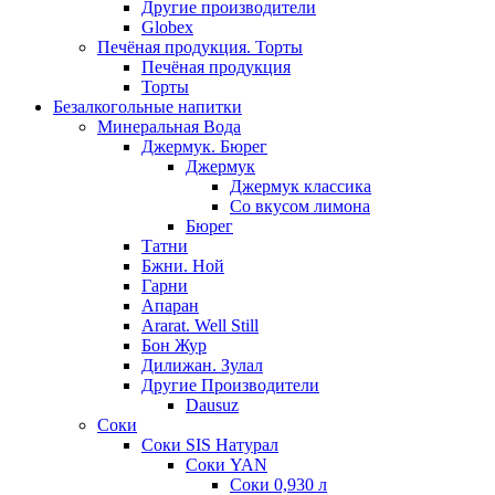
Другие производители
Globex
Печёная продукция. Торты
Печёная продукция
Торты
Безалкогольные напитки
Минеральная Вода
Джермук. Бюрег
Джермук
Джермук классика
Со вкусом лимона
Бюрег
Татни
Бжни. Ной
Гарни
Апаран
Ararat. Well Still
Бон Жур
Дилижан. Зулал
Другие Производители
Dausuz
Соки
Соки SIS Натурал
Соки YAN
Соки 0,930 л